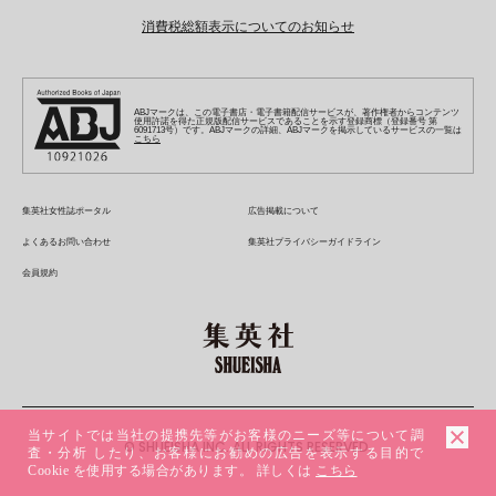
最強ジャンプ
ZEBRACK
BAILA
ZEBRACK
週プレNEWS
小説すばる
ジャンプTOON
1日5分で、明日は変わる よみタイ yomitai
OTO
消費税総額表示についてのお知らせ
ライトノベル・ノベライズ
その他WEBサービス
少年ジャンプ+
S-MANGA
MAQUIA
S-MANGA
週プレ グラジャパ!
集英社 文芸ステーション
ZEBRACK
集英社学芸部 - 学芸・ノンフィクション
SHUEISHA MANGA-ART HERITAGE
ジャンプTOON
集英社オレンジ文庫
集英社アドナビ
キッズ
集英社ジャンプリミックス
SPUR
集英社コミック文庫
Sportiva
web 集英社文庫
S-MANGA
集英社ビジネス書
ジャンプキャラクターズストア
ZEBRACK
JUMP j-BOOKS
集英社エディターズ・ラボ
集英社コミック文庫
LEE
集英社みらい文庫
りぼん
パラスポ
青春と読書
集英社コミック文庫
集英社新書
HAPPY PLUS STORE
ABJマークは、この電子書店・電子書籍配信サービスが、著作権者からコンテンツ
ジャンプルーキー！
ダッシュエックス文庫公式サイト
使用許諾を得た正規版配信サービスであることを示す登録商標（登録番号 第
週刊ヤングジャンプ
eclat
集英社の児童図書 S-KIDS.LAND
6091713号）です。ABJマークの詳細、ABJマークを掲示しているサービスの一覧は
マーガレット
アジア人物史
こちら
マンガMee公式サイト
集英社新書プラス - 知の水先案内人
SHUEISHA VOX
S-MANGA
集英社Webマガジン コバルト
ヤングジャンプ定期購読デジタル
T JAPAN
別冊マーガレット
リマコミ
kotoba
LEEマルシェ
集英社ジャンプリミックス
シフォン文庫
ヤンジャン！
HAPPY PLUS ONE
マンガMee公式サイト
マンガMeets
e!集英社
SHOP Marisol
集英社コミック文庫
集英社女性誌ポータル
広告掲載について
となりのヤングジャンプ
MEN'S NON-NO
リマコミ
Cookie
情報・知識＆オピニオン imidas
eclat premium
よくあるお問い合わせ
集英社プライバシーガイドライン
グランドジャンプ
UOMO
マンガMeets
Cocohana
mirabella
会員規約
ウルトラジャンプ
集英社オンライン
office YOU
mirabella homme
zakka market
当サイトでは当社の提携先等がお客様のニーズ等について調
© SHUEISHA INC. ALL RIGHTS RESERVED.
査・分析 したり、お客様にお勧めの広告を表示する目的で
Cookie を使用する場合があります。 詳しくは
こちら