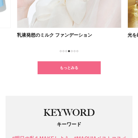
乳液発想のミルク ファンデーション
光を
1
2
3
4
5
6
7
もっとみる
KEYWORD
キーワード