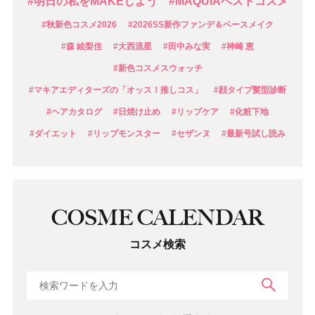
#明日の私をMAKEしよう
#MAQUIAベストコスメ
#秋新色コスメ2026
#2026SS新作ファンデ＆ベースメイク
#森 絵梨佳
#大西流星
#田中みな実
#神崎 恵
#新色コスメスウォッチ
#マキアエディターズの「オッス！推しコス」
#顔タイプ髪型診断
#ヘアカタログ
#日焼け止め
#リップケア
#化粧下地
#ダイエット
#リップモンスター
#セザンヌ
#最新号試し読み
COSME CALENDAR
コスメ検索
検索