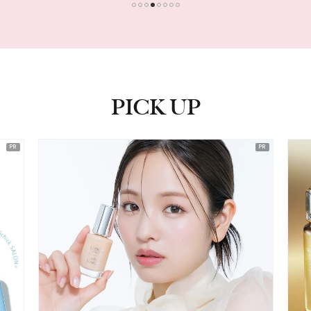
1
2
3
4
5
6
7
8
PICK UP
ピックアップ