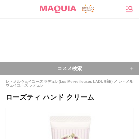
メニ
コスメ検索
レ・メルヴェイユーズ ラデュレ(Les Merveilleuses LADURÉE)
レ・メル
ヴェイユーズ ラデュレ
キーワードから探す
ローズティ ハンド クリーム
検索
今注目のキーワード：
乾燥肌
ベースメイク
アイシャドウ
プチプラコスメ