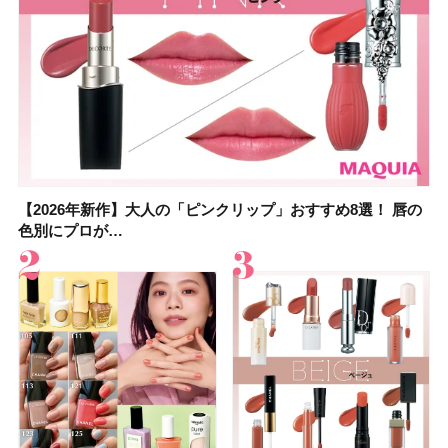
【2026年新作】大人の「ピンクリップ」おすすめ8選！ 唇の
【上田竜也さんのマイベストコスメ５選】大人になって開眼
【2026年新作】大人の「ピンクリップ」おすすめ8選！ 唇の
【2026夏】「香水・フレグランス」ランキングTOP5！＜美
【2026夏】「歯磨き粉・オーラルケア」ランキングTOP5！
【2026年夏】40代におすすめの髪型30選！ 若く見える・手
【鈴木えみさんの愛用品30選】コスメ・スキンケア・ヘアケ
【キャンメイク】売切続出！先行発売中の「クリアヴェール
色別にプロが…
したからこそ愛が深…
色別にプロが…
容マニア・マ…
＜美容マニア…
入れが楽な…
アetc.お気に…
セッティングパウダ…