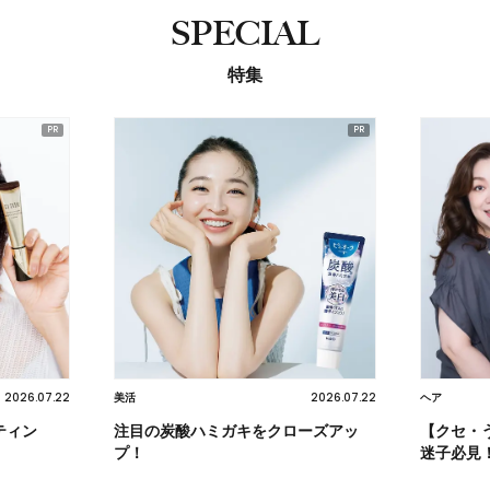
SPECIAL
特集
2026.07.22
2026.07.22
美活
ヘア
ティン
注目の炭酸ハミガキをクローズアッ
【クセ・
プ！
迷子必見