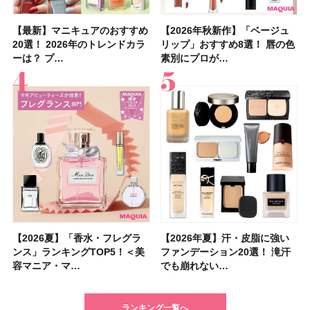
【最新】マニキュアのおすすめ
【2026年夏】汗に強い日焼け
【最新】マニキュアのおすすめ
【デパコスのネイルオイル10
【石井美保さんのおすすめお菓
【2026年夏】おすすめの髪型
【読者プレゼント】羽の見えな
【セザンヌ】8/7新色追加！
【2026年秋新作】「ベージュ
【石井美保さん】おすすめの
【2026年秋新作】「ベージュ
【2026年】ボディ用日焼け止
【板野友美さんの美活】「最
【2026年夏】小顔に見えるボ
【2026年8月の一粒万倍日】お
【限定】&be「リップカラーデ
20選！ 2026年のトレンドカラ
止めのおすすめ13選！ 汗で塗
20選！ 2026年のトレンドカラ
選】プレゼントにおすすめ！ケ
子＆お茶10選】手土産にもぴっ
36選！ショート・ボブ・ミディ
いハンディファン
「ウォータリーティントリップ
リップ」おすすめ8選！ 唇の色
「ブライトニング」11選！ ス
リップ」おすすめ8選！ 唇の色
めUVのおすすめ20選！ この夏
近、下の歯の矯正を再開したん
ブの髪型37選！ レイヤー・切
すすめの開運コスメ＆美容アイ
ュオ 01 ピンクベージュ」レビ
ーは？ プ…
膜が強化され…
ーは？ プ…
ア効果、ビジュ、…
たり
アム・ロング…
「baramood」を3名様…
」10モモピュ…
素別にプロが…
キンケアからサプ…
素別にプロが…
注目の人気…
です」オーラルケア…
りっぱなしな…
テム10選！
ュー｜落ち…
【2026夏】「香水・フレグラ
【クリスマスコフレ2026】ク
【2026年夏】汗・皮脂に強い
【2026夏】「リップケア」ラ
【2026夏】「インナーケア・
【最新】髪のうねり・広がり・
【フォロー＆いいねで当たる】
【全色レビュー】ケイト メロ
【2026年夏】汗・皮脂に強い
【コスメデコルテ】ブランド最
【崩れないフェイスパウダーの
【クリスマスコフレ2026】
【おすすめダイエットサプリ８
【2026年】最新トレンド「ボ
【無印良品】スキンケア×衣料
【スック2026新作】秋コレク
ンス」ランキングTOP5！＜美
リニークのホリデーコフレを一
ファンデーション20選！ 滝汗
ンキングTOP5！＜美容マニア
サプリ」ランキングTOP5！＜
くせ毛におすすめのシャンプー
中国割烹旅館 掬水亭の宿泊券
ウブラウンアイズ限定色追加！
ファンデーション20選！ 滝汗
高峰ラインから新作エイジング
塗り方】ブラシ？パフ？ 肌質
BAUM（バウム）が誘う静寂の
選】食べすぎた日をサポート！
ブ」13種類を徹底解説！ 定番
素材の最強タッグで実現！ 着
ションを全品スウォッチ&イエ
容マニア・マ…
挙紹介！ 人気…
でも崩れない…
集団・マキア…
美容マニア集…
17選
を1組2名様にプ…
イエベ・ブルベ別…
でも崩れない…
ケアクリーム「A…
別メイクHOW …
香りの世界へ。…
選び方＆糖質・脂…
＆人気の髪型…
るだけで保湿でき…
ベブルベ分け！
ランキング一覧へ