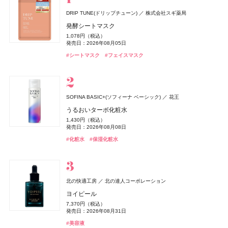
DRIP TUNE(ドリップチューン)
株式会社スギ薬局
キャンメイク
&be(アンドビー)
ハウス オブ ローゼ(HOUSE OF ROSE)
エスカラット(S-CARAT)
melt(メルト)
TAMBURINS(タンバリンズ)
Oh! Baby
ゲラン(Guerlain)
ＨＡＣＣＩ
キャンメイク
ジョー マローン ロンドン(JO MALONE LONDON)
キャンメイク
ハウス オブ ローゼ
HACCI's JAPAN.LLC
花王
井田ラボラトリーズ
井田ラボラトリーズ
井田ラボラトリーズ
Clue(クルー)
ゲラン
コーセーコスメポート
IICOMBINED JAPAN
ハウス オブ ローゼ
発酵シートマスク
ジョー マローン ロンドン
クリアヴェールセッティングパウダー
リップカラーデュオ
ムーミン ハンドクリーム LJ
クーリングドライシャワー
スムースシャンプー
PERFUME CHAMO
Oh!Baby ボディケアギフト a
ラール ドゥ ヴィーヴル カーディフューザー
テーブルハニー フランス産もみの木
クリアヴェールセッティングパウダー
クリアヴェールセッティングパウダー
1,078円（税込）
ブラック シダーウッド & ジュニパー アフターシェーブ ロ
1,078円（税込）
1,980円（税込）
1,100円（税込）
878円（税込）
1,760円（税込）
18,600円（税込）
3,300円（税込）
7,040円（税込）
2,160円（税込）
1,078円（税込）
1,078円（税込）
発売日：2026年08月05日
ョン
発売日：2026年04月30日
発売日：2026年08月03日
発売日：2026年11月01日
発売日：2026年02月20日
発売日：2025年03月15日
発売日：2026年11月01日
発売日：2026年04月01日
発売日：2026年10月23日
発売日：2026年04月30日
発売日：2026年04月30日
#タンバリンズ(TAMBURINS)
#フレグランス
#シートマスク
#フェイスマスク
9,460円（税込）
#キャンメイク(CANMAKE)
#アンドビー(＆be)
#ハウス オブ ローゼ(HOUSE OF ROSE)
#ミスト
#ヘアケア
#ハウス オブ ローゼ(HOUSE OF ROSE)
#ゲラン(Guerlain)
#ハッチ(HACCI)
#キャンメイク(CANMAKE)
#キャンメイク(CANMAKE)
#ヘアミスト
#シャンプー
#クリスマスコフレ
#リップ
#フェイスパウダー
#フェイスパウダー
#フェイスパウダー
#クリスマスコフレ
#クリスマスコフレ
発売日：2026年04月24日
#ジョーマローンロンドン(JO MALONE LONDON)
#化粧水
THREE(スリー)
ACRO(アクロ)
SOFINA BASIC+(ソフィーナ ベーシック)
花王
エルメス(HERMÈS)
ちふれ
ハウス オブ ローゼ(HOUSE OF ROSE)
ハウス オブ ローゼ(HOUSE OF ROSE)
ReFa(リファ)
rom&nd(ロムアンド)
ワフィト
ＨＡＣＣＩ
DRIP TUNE(ドリップチューン)
DRIP TUNE(ドリップチューン)
ちふれ化粧品
Waphyto
HACCI's JAPAN.LLC
MTG
エルメスジャポン
株式会社韓国高麗人蔘社
株式会社スギ薬局
株式会社スギ薬局
ハウス オブ ローゼ
ハウス オブ ローゼ
エッセンシャルセンツ R
うるおいターボ化粧水
《ソレイユ ドゥ エルメス プードル ボン ミン レヨナン
チーク プライマー
ムーミン ネイルオイル LJ
ムーミン バスソルト LJ
ReFa HEART CRYSTAL
豆乳エディション カラーグロスセット 24 クリームべべ
リードディフューザー
ハニーコラーゲン ホリデー限定パッケージ 9本セット
発酵シートマスク
発酵シートマスク
5,940円（税込）
1,430円（税込）
KNOWLEDGE(ナレッジ)
ト》
990円（税込）
1,650円（税込）
385円（税込）
88,000円（税込）
発売日：2025年08月08日
1,595円（税込）
6,600円（税込）
5,940円（税込）
1,078円（税込）
1,078円（税込）
発売日：2026年08月08日
株式会社マツキヨココカラ＆カンパニー
発売日：2026年08月10日
発売日：2026年11月01日
発売日：2026年11月01日
発売日：2026年07月22日
発売日：2026年08月28日
発売日：2022年12月09日
発売日：2026年10月23日
発売日：2026年08月05日
発売日：2026年08月05日
17,160円（税込）
#スリー(THREE)
#フレグランス
#化粧水
#保湿化粧水
ナレッジ クレンジングバーム
発売日：2026年04月17日
#ちふれ(CHIFURE)
#ハウス オブ ローゼ(HOUSE OF ROSE)
#ハウス オブ ローゼ(HOUSE OF ROSE)
#リファ(ReFa)
#ロムアンド(rom＆nd)
#ルームフレグランス
#ハッチ(HACCI)
#シートマスク
#シートマスク
#フェイスマスク
#フェイスマスク
#ブラシ
#クリスマスコフレ
#チーク
#アロマディフューザー
#リップ
#クリスマスコフレ
#クリスマスコフレ
2,530円（税込）
#エルメス(Hermès)
#フェイスパウダー
発売日：2024年04月01日
#クレンジング
#クレンジングバーム
ロクシタン(L'OCCITANE)
ロクシタンジャポン
北の快適工房
北の達人コーポレーション
ルナソル
ロクシタン(L'OCCITANE)
ロクシタン(L'OCCITANE)
Diane Perfect Beauty(ダイアン パーフェクトビューティー)
bySENSE(バイセンス)
ニールズヤード レメディーズ(Neal's Yard Remedies)
ＨＡＣＣＩ
SOFINA BASIC+(ソフィーナ ベーシック)
SOFINA BASIC+(ソフィーナ ベーシック)
カネボウ化粧品
HACCI's JAPAN.LLC
YEEELL
ロクシタンジャポン
ロクシタンジャポン
花王
花王
ラヴァンド オードトワレ
ヨイピール
株式会社ネイチャーラボ
ニールズヤード レメディーズ
エスティ ローダー(ESTEE LAUDER)
エスティ ローダー
アイカラーレーションN
ラヴァンド パフュームド ハンドクリーム
ヴェルヴェーヌアグルム パフュームド シャワージェル
bySENSE 2STEP KIT
ハニーコラーゲン ホリデー限定パッケージ 3本セット
うるおいターボ化粧水
うるおいターボ化粧水
8,470円（税込）
7,370円（税込）
エクストラナイトリペア シャンプー＆トリートメント
ビューティナイト アイピロー
ダブル ウェア ステイ イン プレイス メークアップ N
7,700円（税込）
1,870円（税込）
3,960円（税込）
発売日：2026年07月01日
22,000円（税込）
2,376円（税込）
1,430円（税込）
1,430円（税込）
発売日：2026年08月31日
ウーノ
ファイントゥデイ
セット リラックマ限定デザイン
発売日：2026年09月04日
発売日：2026年07月01日
発売日：2026年07月29日
発売日：2026年07月29日
発売日：2026年10月23日
発売日：2026年08月08日
発売日：2026年08月08日
2,400円（税抜）
7,590円（税込）
#ロクシタン(L'OCCITANE)
#フレグランス
#美容液
ホイップウォッシュ スクラブ
発売日：2019年01月01日
発売日：2026年03月06日
1,320円（税込）