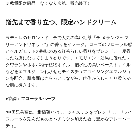
※数量限定商品（なくなり次第、販売終了）
円 〜
円
アイテム
指先まで香り立つ、限定ハンドクリーム
目的・用途
・
ラデュレのサロン・ド・テで人気の高い紅茶「テ メランジェ マ
悩みなど
リーアントワネット*」の香りをイメージ。ローズのフローラル感
とベルガモットの酸味のある紅茶らしい香りをブレンド。一度香
発売日
ったら虜になってしまう香りです。エモリエント効果に優れたス
クワランやホホバ種子植物オイル、抱水性の高いペーストオイル
などをエマルジョン化させたモイスチュアライジングエマルジョ
検索
ンを配合。肌表面はさらっとしながら、内側からしっとり柔らか
な肌に導きます。
●香調：フローラルハーブ
*中国黒茶葉に、柑橘類とバラ、ジャスミンをブレンドし、ドライ
フルーツを刻んだものとハチミツを加えた香り豊かなフレーバー
ティ。