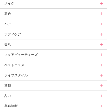
メイク
スキンケアトップ
新色
ニュース
メイクトップ
ヘア
スキンケアまとめ
ニュース
新色トップ
ボディケア
スキンケア診断
メイクまとめ
クリスマスコフレ
ヘアトップ
美活
ベースメイクカタログ
秋新色
ニュース
ボディケアトップ
マキアビューティーズ
メイク診断
新色コスメスウォッチ
ヘアカタログ
ニュース
美活トップ
ベストコスメ
ビューティ速報
ヘアまとめ
ボディケアまとめ
美活グランプリ
マキアビューティーズトップ
ライフスタイル
ヘア診断
ボディケア診断
ヘルスケア・ダイエット
TOPビューティーズ一覧
ベストコスメトップ
連載
ビューティーズ一覧
ベストコスメ
ライフスタイルトップ
占い
記事ランキング
読者ベスコス
ニュース
連載トップ
美容診断
メンバーランキング
プチプラコスメグランプリ
ライフスタイルまとめ
マキアエディターズのオッス！推しコス
占いトップ