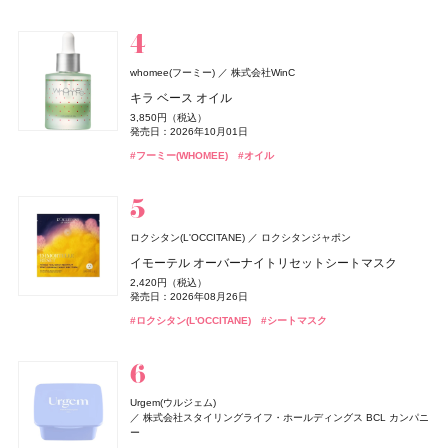
#ルナソル(LUNASOL)
#ロクシタン(L'OCCITANE)
#ロクシタン(L'OCCITANE)
#スキンケア
#ハッチ(HACCI)
#化粧水
#化粧水
#保湿化粧水
#保湿化粧水
#美容液
#クリスマスコフレ
#アイシャドウ
#ハンドクリーム
#ボディケア
発売日：2026年08月01日
360円（税込）
#ファンデーション
#リキッドファンデーション
発売日：2013年02月21日
#ダイアン(Diane)
#シャンプー
アユーラ(AYURA)
ザ・ボディショップ(THE BODY SHOP)
アユーラ
whomee(フーミー)
株式会社WinC
コスメデコルテ
CHANEL(シャネル)
ロクシタン(L'OCCITANE)
ＨＡＣＣＩ
メナード(MENARD)
&be(アンドビー)
&be(アンドビー)
HACCI's JAPAN.LLC
コーセー
Clue(クルー)
Clue(クルー)
CHANEL
メナード化粧品
ロクシタンジャポン
ザボディショップジャパン
メディテーションオードパルファム ディープドロップ
キラ ベース オイル
アリィー
カネボウ化粧品
ランコム(LANCÔME)
ランコム
ルージュデコルテ クリームサテン
ル ジェル コート N
ラヴァンド パフュームド ボディミルク
サンタからのKISS
コラーゲン ゴールド5000
リップカラーデュオ
リップカラーデュオ
セラミック オイルバーナー
5,500円（税込）
3,850円（税込）
Diane Perfect Beauty(ダイアン パーフェクトビューティー)
クロノビューティ フラットスムースフィルターUV
ランコム メン ローション
5,500円（税込）
4,620円（税込）
4,840円（税込）
発売日：2026年10月30日
4,510円（税込）
4,320円（税込）
1,980円（税込）
1,980円（税込）
1,500円（税抜）
発売日：2026年10月01日
株式会社ネイチャーラボ
発売日：2026年07月16日
発売日：2023年06月02日
発売日：2026年07月01日
発売日：2026年10月23日
発売日：2026年06月21日
発売日：2026年08月03日
発売日：2026年08月03日
発売日：2010年06月04日
2,178円（税込）
4,700円（税抜）
#アユーラ(AYURA)
#フレグランス
#フーミー(WHOMEE)
#オイル
エクストラスカルプ＆ボリューム シャンプー＆トリー
発売日：2026年01月31日
#コスメデコルテ(DECORTÉ)
#シャネル(CHANEL)
#ロクシタン(L'OCCITANE)
#ハッチ(HACCI)
#メナード(MENARD)
#アンドビー(＆be)
#アンドビー(＆be)
#スキンケア
#リップ
#リップ
#ネイル
#インナーケア
#ボディケア
#リップ
トメントセット リラックマ限定デザイン
#アリィー(ALLIE)
#化粧下地
1,320円（税込）
発売日：2026年08月01日
オリジンズ(Origins)
オリジンズ
#ダイアン(Diane)
オードメディカオム(EAUDE MEDICA homme)
#シャンプー
桃谷順天館
ディオール(DIOR)
パルファン・クリスチャン・ディオール
ロクシタン(L'OCCITANE)
ロクシタンジャポン
ピース オブ マインド
ジルスチュアート ビューティ
CoenRich(コエンリッチ)
ロクシタン(L'OCCITANE)
ハウス オブ ローゼ(HOUSE OF ROSE)
SIMPLISSE(シンプリス)
ちふれ
ちふれ
ちふれ化粧品
ちふれ化粧品
コーセーコスメポート
MNC New York
ロクシタンジャポン
ジルスチュアート ビューティ
ハウス オブ ローゼ
薬用アクネケアゲル
ミス ディオール オードゥ パルファン
イモーテル オーバーナイトリセットシートマスク
1,700円（税抜）
SUQQU
エキップ
ドレスドブルーム アイズ
薬用エクストラガード ハンドクリーム ポケモンスペシ
オスマンサス シャワースクラブ
ムーミン ハンドケアギフト LJ
エレクトロライト デイリー
チーク プライマー
チーク プライマー
2,420円（税込）
12,430円（税込）
発売日：2002年04月19日
2,420円（税込）
オイル リッチ グロウ ルース パウダー e
ャルパッケージ
発売日：2021年11月08日
6,600円（税込）
3,300円（税込）
発売日：2026年08月28日
1,980円（税込）
5,940円（税込）
990円（税込）
990円（税込）
発売日：2026年08月26日
発売日：2026年08月07日
発売日：2022年09月07日
発売日：2026年11月01日
発売日：2026年05月19日
発売日：2026年08月10日
発売日：2026年08月10日
7,150円（税込）
発売日：2026年08月03日
Diane Perfect Beauty(ダイアン パーフェクトビューティー)
#オールインワン
#オールインワンジェル
#フレグランス
#香水
#ロクシタン(L'OCCITANE)
#シートマスク
発売日：2026年02月06日
株式会社ネイチャーラボ
#ジルスチュアート(JILL STUART)
#ロクシタン(L'OCCITANE)
#ハウス オブ ローゼ(HOUSE OF ROSE)
#インナーケア
#ちふれ(CHIFURE)
#ちふれ(CHIFURE)
#インナービューティー
#チーク
#チーク
#ボディケア
#アイシャドウ
#クリスマスコフレ
#ハンドクリーム
#ハンドケア
#スック(SUQQU)
#フェイスパウダー
シルキーシャイン シャンプー＆トリートメントセット
MUCHA(ミュシャ)
マッシュビューティーラボ
1,320円（税込）
ミュシャ インセンス
発売日：2026年05月15日
オードメディカオム(EAUDE MEDICA homme)
桃谷順天館
オサジ(OSAJI)
日東電化工業株式会社
Urgem(ウルジェム)
3,960円（税込）
#ダイアン(Diane)
#シャンプー
セザンヌ(CEZANNE)
ＨＡＣＣＩ
ＨＡＣＣＩ
Yunth(ユンス)
エルメス(HERMÈS)
エルメス(HERMÈS)
HACCI's JAPAN.LLC
HACCI's JAPAN.LLC
Aiロボティクス株式会社
エルメスジャポン
エルメスジャポン
セザンヌ化粧品
発売日：2026年07月23日
株式会社スタイリングライフ・ホールディングス BCL カンパニ
カントリー＆ストリーム
井田ラボラトリーズ
薬用アクネケアローション
オードトワレ until #02
ー
マキアージュ
資生堂
ウォータリーティントリップ
ボディクリーム リッチハニー
ハニーカルーセル 〜夢の続き〜 BLACK
リポソーム生ビタミンC
《ソレイユ ドゥ エルメス プードル ボン ミン レヨナン
《ソレイユ ドゥ エルメス プードル ボン ミン レヨナン
#ミュシャ(MUCHA)
#フレグランス
トリートメントハンドクリーム K（ハチミツとキンモク
2,200円（税込）
7,150円（税込）