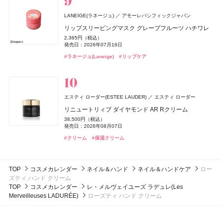
#ジルスチュアート(JILL STUART)
ジョー マローン ロンドン
#ヘアケア
ディオール(DIOR)
レイフズ(Lāfe’ｓ)
エトヴォス(ETVOS)
毎日美活
カネボウ化粧品
石澤研究所
パルファン・クリスチャン・ディオール
エトヴォス
シン ピュルテ(Sinn Purete')
JIMOS
LANEIGE(ラネージュ)
whomee(フーミー)
whomee(フーミー)
株式会社WinC
株式会社WinC
アモーレパシフィックジャパン
ブラック シダーウッド & ジュニパー シェービング クリ
ディオール アディクト クチュール リップスティック ケ
ホールボディ フレッシュスプレー
2026 ホリデーコフレ
コラーゲン プラス＜ゼリー＞
ハウス オブ シン ピュルテ エチケット ヘア&ボディミス
NARS
NARS JAPAN
CHANEL(シャネル)
CHANEL
ーム
リップスリーピングマスク グレープフルーツ ハチワレ
ース
キラ ベース オイル
キラ ベース オイル
2,200円（税込）
9,900円（税込）
5,400円（税抜）
ト
発売日：2026年07月15日
発売日：2026年11月04日
Keeps(キープス)
西川
ライトリフレクティング ファンデーション
9,460円（税込）
2,365円（税込）
5,500円（税込）
3,850円（税込）
3,850円（税込）
ヴェルニ
1,760円（税込）
発売日：2026年04月24日
発売日：2026年07月16日
発売日：2026年08月14日
発売日：2026年10月01日
発売日：2026年10月01日
7,150円（税込）
ReFa(リファ)
発売日：2026年10月23日
MTG
#プチプラ
#エトヴォス(Etvos)
Keeps クッション for beauty
#ボディケア
#クリスマスコフレ
5,280円（税込）
発売日：2024年07月12日
発売日：2026年02月27日
#ジョーマローンロンドン(JO MALONE LONDON)
#クリーム
#ラネージュ(Laneige)
#リップ
#フーミー(WHOMEE)
#フーミー(WHOMEE)
#リップスティック
#オイル
#オイル
#リップケア
14,300円（税込）
ReFa AURA (MODERN color)
#ミスト
#ヘアミスト
#ナーズ(NARS)
#ファンデーション
#シャネル(CHANEL)
#ネイルポリッシュ
23,760円（税込）
ぐーぴたっ
ナリスアップ コスメティックス
発売日：2026年07月22日
ぐーぴたっ グミ
#リファ(ReFa)
#ブラシ
ロクシタン(L'OCCITANE)
athletia(アスレティア)
エキップ
ロクシタンジャポン
150円（税抜）
DISM(ディズム)
アンファー
エスティ ローダー(ESTEE LAUDER)
NARS
コスメデコルテ
コスメデコルテ
NARS JAPAN
コーセー
コーセー
エスティ ローダー
ディオール(DIOR)
パルファン・クリスチャン・ディオール
ラヴァンド パフュームド シャワージェル
スキンケア ホリデーキット 2026
発売日：2010年08月02日
エレガンス
エレガンス コスメティックス
デュカート
シャンティ
EMS EER メディスキンケアデバイス
リニュートリィブ ダイヤモンド AR Rクリーム
インセイシャブル リキッドブラッシュ
ルージュデコルテ クリームサテン
ルージュデコルテ クリームサテン
3,960円（税込）
14,850円（税込）
ミス ディオール ブルーミング ブーケ ローラー パール
発売日：2026年07月01日
発売日：2026年11月20日
ラスターモイスト ヴェール
35,200円（税込）
38,500円（税込）
5,390円（税込）
5,500円（税込）
5,500円（税込）
ネイルオイルセラム アロマ
6,930円（税込）
発売日：2024年10月23日
発売日：2026年08月07日
発売日：2026年08月05日
発売日：2026年07月16日
発売日：2026年07月16日
8,800円（税込）
アルジェラン
発売日：2026年07月03日
カラーズ
#ロクシタン(L'OCCITANE)
#アスレティア（athletia）
#ボディケア
#スキンケア
1,100円（税込）
発売日：2026年09月18日
発売日：2025年10月10日
#美顔器
#美容家電
#クリーム
#ナーズ(NARS)
#コスメデコルテ(DECORTÉ)
#コスメデコルテ(DECORTÉ)
#保湿クリーム
#チーク
#リップ
#リップ
メロウリペア オーガニック シャンプー
#フレグランス
#香水
#エレガンス(Elegance)
#フェイスパウダー
#デュカート(Ducato)
#ネイルケア
1,760円（税込）
発売日：2026年08月11日
TOP
コスメカレンダー
ネイル＆ハンド
ネイル＆ハンドケア
ロー
#アルジェラン(ARGELAN)
#シャンプー
ズティ ハンド クリーム
TOP
コスメカレンダー
レ・メルヴェイユーズ ラデュレ(Les
Merveilleuses LADURÉE)
ローズティ ハンド クリーム