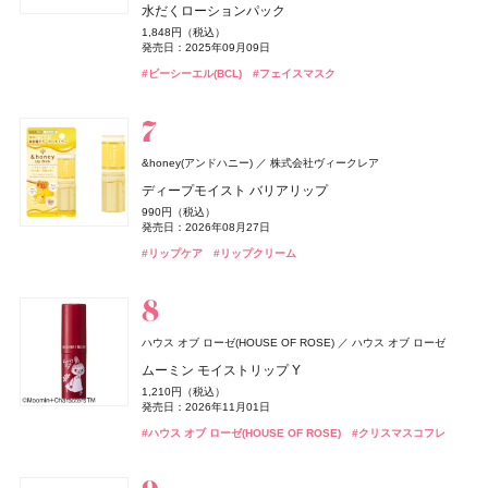
水だくローションパック
エッセンスリキッド EX ブライトグロウ
ト》
ト》
発売日：2021年11月08日
660円（税込）
5,280円（税込）
発売日：2026年07月22日
22,000円（税込）
3,960円（税込）
セイ）
発売日：2026年08月07日
発売日：2026年10月23日
発売日：2026年10月23日
発売日：2025年06月02日
1,848円（税込）
3,960円（税込）
17,160円（税込）
17,160円（税込）
660円（税込）
#化粧水
#香水
#オードトワレ
発売日：2025年09月09日
発売日：2026年02月21日
発売日：2026年04月17日
発売日：2026年04月17日
発売日：2026年07月29日
Hair Theory Lab(ヘアセオリーラボ)
株式会社dr365
#セザンヌ(CEZANNE)
#ハッチ(HACCI)
#ハッチ(HACCI)
#サプリ
#ボディケア
#クリスマスコフレ
#リップ
#ビーシーエル(BCL)
#マキアージュ(MAQuillAGE)
#エルメス(Hermès)
#エルメス(Hermès)
#フェイスパウダー
#フェイスパウダー
#フェイスマスク
#ファンデーション
#ハンドクリーム
セラムイン シャンプー
#ハンドケア
ベネクス
ベネクス
4,400円（税込）
Elite Package
発売日：2025年05月08日
オードメディカオム(EAUDE MEDICA homme)
桃谷順天館
クロエ
コティジャパン合同会社
13,420円（税込）
#ヘアケア
#シャンプー
オペラ
ハウス オブ ローゼ(HOUSE OF ROSE)
LANEIGE(ラネージュ)
The Collagen(ザ・コラーゲン)
イミュ
アモーレパシフィックジャパン
資生堂ビューティーウェルネス
ハウス オブ ローゼ
発売日：2026年04月03日
薬用アクネケアウォッシュ
クロエ アトリエ デ フルール プラージュ デュ フィギエ
&honey(アンドハニー)
セザンヌ(CEZANNE)
ルナソル
ルナソル
カネボウ化粧品
カネボウ化粧品
セザンヌ化粧品
株式会社ヴィークレア
カントリー＆ストリーム
井田ラボラトリーズ
グロウリップティント
ムーミン ボディクリーム LJ
リップスリーピングマスク ミッドナイトミニズ
ザ・コラーゲン ＜ドリンク＞
#ボディケア
オードパルファム
1,980円（税込）
ディープモイスト バリアリップ
ブライトカラーシーラー
アイカラーレーションN
アイカラーレーションN
発売日：2021年11月08日
1,980円（税込）
1,650円（税込）
2,640円（税込）
297円（税込）
トリートメントハンドクリーム H（ハニー&ホットケー
20,790円（税込）
発売日：2026年08月20日
発売日：2026年11月01日
発売日：2024年10月12日
発売日：2024年02月01日
990円（税込）
748円（税込）
発売日：2026年05月28日
7,700円（税込）
7,700円（税込）
キ）
#洗顔
#洗顔料
発売日：2026年08月27日
発売日：2026年08月07日
発売日：2026年09月04日
発売日：2026年09月04日
ReFa(リファ)
MTG
#オペラ(OPERA)
#ハウス オブ ローゼ(HOUSE OF ROSE)
#ラネージュ(Laneige)
#資生堂
#インナーケア
#リップ
#クリスマスコフレ
#ボディケア
660円（税込）
#クロエ(Chloé)
#フレグランス
発売日：2026年07月29日
#リップケア
#セザンヌ(CEZANNE)
#ルナソル(LUNASOL)
#ルナソル(LUNASOL)
#リップクリーム
#コンシーラー
#アイシャドウ
#アイシャドウ
MILK PROTEIN TREATMENT PINK
BAKUNE
TENTIAL
#ハンドクリーム
#ハンドケア
1,980円（税込）
BAKUNE パイル
発売日：2025年02月28日
オードメディカオム(EAUDE MEDICA homme)
桃谷順天館
25,960円（税込）
#リファ(ReFa)
#ヘアケア
milktouch(ミルクタッチ)
ハウス オブ ローゼ(HOUSE OF ROSE)
KILIAN PARIS(キリアン パリ)
オバジ
ロート製薬
株式会社Coogee
ブルーベル・ジャパン
ハウス オブ ローゼ
CHANEL(シャネル)
CHANEL
薬用アクネケアBB
#睡眠
#リラックス
ハウス オブ ローゼ(HOUSE OF ROSE)
THREE(スリー)
北の快適工房
北の快適工房
北の達人コーポレーション
北の達人コーポレーション
ACRO(アクロ)
ハウス オブ ローゼ
ラブポーションシャイングロス
ムーミン ボディソープ LJ
ディスカバリーセット
オバジC インナーリポショット
チャンス オー スプランディド オードゥ パルファム
2,530円（税込）
ディオール(DIOR)
パルファン・クリスチャン・ディオール
ムーミン モイストリップ Y
アドバンスドエシリアルスムースオペレーター ルース
ヨイピール
ヨイピール
発売日：2021年10月04日
1,584円（税込）
1,430円（税込）
31,900円（税込）
8,370円（税込）
17,600円（税込）
発売日：2026年05月27日
発売日：2026年11月01日
発売日：2022年11月09日
発売日：2023年07月10日
パウダー
1,210円（税込）
発売日：2026年01月09日
7,370円（税込）
7,370円（税込）
ディオール ヴェルニ
#BBクリーム
発売日：2026年11月01日
発売日：2026年08月31日
発売日：2026年08月31日
6,050円（税込）
ジルスチュアート ビューティ
ジルスチュアート ビューティ
#ミルクタッチ(milktouch)
#ハウス オブ ローゼ(HOUSE OF ROSE)
#フレグランス
#オバジ(Obagi)
#クリスマスコフレ
#エイジングケア
#リップグロス
#ボディケア
4,950円（税込）
#シャネル(CHANEL)
#フレグランス
newmine(ニューミン)
西川
発売日：2026年04月10日
発売日：2026年08月14日
#ハウス オブ ローゼ(HOUSE OF ROSE)
#美容液
#美容液
#クリスマスコフレ
サムシングピュアブルー ディープ ヘッドクレンズ
ピローケース
#スリー(THREE)
#フェイスパウダー
#ネイルポリッシュ
#ネイルカラー
4,070円（税込）
6,600円（税込）
発売日：2024年04月26日
ジョー マローン ロンドン(JO MALONE LONDON)