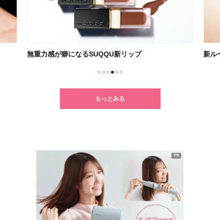
無重力感が癖になるSUQQU新リップ
新ル
1
2
3
4
5
6
もっとみる
PR