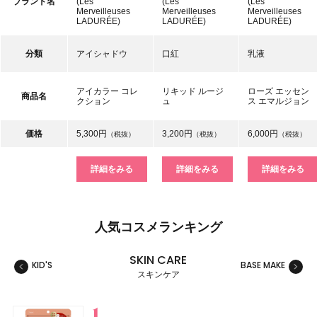
ブランド名
(Les
(Les
(Les
Merveilleuses
Merveilleuses
Merveilleuses
LADURÉE)
LADURÉE)
LADURÉE)
分類
アイシャドウ
口紅
乳液
アイカラー コレ
リキッド ルージ
ローズ エッセン
商品名
クション
ュ
ス エマルジョン
価格
5,300円
3,200円
6,000円
（税抜）
（税抜）
（税抜）
詳細をみる
詳細をみる
詳細をみる
人気コスメランキング
SKIN CARE
KID'S
BASE MAKE
MAKE
スキンケア
スキンケア
ベースメイク
メイクアップ
ネイル＆ハンド
バス＆ボディケア
ヘアケア
フレグランス
キット
リラクゼーション
健康食品、ドリンク
美容ギア
メンズ
キッズ