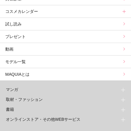
コスメカレンダー
ブライトニング・UVグランプリ
ライフスタイル診断
小林ひろ美のキレイはかけ算
Keikoの月星座占い
美容診断トップ
試し読み
プリュスベスコス
小田ユイコのマニアックビューティREPORT
三島キアリーの12星座別 恋愛運&美容運
パーソナルカラー診断
コスメカレンダートップ
プレゼント
野毛まゆりの実況野毛Channel
動物キャラナビ占い
顔タイプ髪型診断
検索
動画
星谷菜々の美に効くスイーツ
ムーン・リーの運を呼び寄せる香り
モデル一覧
山本舞香のBeauty Script
MAQUIAとは
マンガ
取材・ファッション
少年マンガ
週刊少年ジャンプ
書籍
青年マンガ
ファッション・美容
ジャンプSQ
少年ジャンプ+
Seventeen
オンラインストア・その他WEBサービス
少女マンガ
芸能・情報・スポーツ
文芸・文庫・総合
Vジャンプ
ジャンプTOON
non-no
ジャンプTOON
Myojo
すばる
女性マンガ
学芸・ノンフィクション・新書
オンラインストア