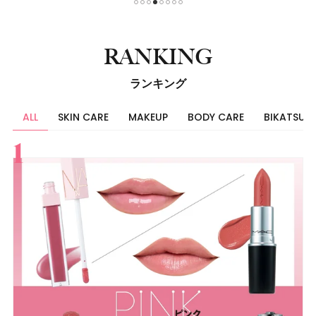
1
2
3
4
5
6
7
8
RANKING
ランキング
ALL
SKIN CARE
MAKEUP
BODY CARE
BIKATSU
すべて
スキンケア
メイク
ボディケア
美活
ヘア
ライフスタイル
ビューティーズ