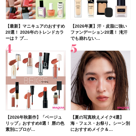
【最新】マニキュアのおすすめ
【石井美保さん】おすすめの
【最新】マニキュアのおすすめ
【2026年】ボディ用日焼け止
【2026夏】「歯磨き粉・オー
【2026年夏】おすすめの髪型
【鈴木えみさんの愛用品30選】
【ルナソルアイシャドウ】アイ
【2026年夏】汗・皮脂に強い
【クリスマスコフレ2026】ク
【2026年夏】汗・皮脂に強い
【2026夏】「リップケア」ラ
【板野友美さんの美活】「最
【2026年夏】小顔に見えるボ
【無印良品】スキンケア×衣料
【セザンヌ】「ブライトカラー
20選！ 2026年のトレンドカラ
「ブライトニング」11選！ ス
20選！ 2026年のトレンドカラ
めUVのおすすめ20選！ この夏
ラルケア」ランキングTOP5！
36選！ショート・ボブ・ミディ
コスメ・スキンケア・ヘアケア
カラーレーションN新色・限定
ファンデーション20選！ 滝汗
リニークのホリデーコフレを一
ファンデーション20選！ 滝汗
ンキングTOP5！＜美容マニア
近、下の歯の矯正を再開したん
ブの髪型37選！ レイヤー・切
素材の最強タッグで実現！ 着
シーラー」新色グリーンが8/7
ーは？ プ…
キンケアからサプ…
ーは？ プ…
注目の人気…
＜美容マニア…
アム・ロング…
etc.お気に…
色をイエベ・ブ…
でも崩れない…
挙紹介！ 人気…
でも崩れない…
集団・マキア…
です」オーラルケア…
りっぱなしな…
るだけで保湿でき…
に発売｜既存色…
【2026年秋新作】「ベージュ
【2026夏】「シートマスク・
【2026年秋新作】「ベージュ
【ニベア】美容液リップクリー
【2026夏】「インナーケア・
【最新】髪のうねり・広がり・
【2026年8月の一粒万倍日】お
【ジョー マローン ロンドン】
【夏の写真映えメイク4選】
【2026夏】「洗顔料」ランキ
【夏の写真映えメイク4選】
【石井美保さん・50歳のボディ
【石井美保さんのおすすめお菓
【2026年夏】透明感カラーの
【読者プレゼント】羽の見えな
先行販売でゲット🧡LUNASOL
リップ」おすすめ8選！ 唇の色
パック」ランキングTOP5！＜
リップ」おすすめ8選！ 唇の色
ム＆ボディスクラブが新登場！
サプリ」ランキングTOP5！＜
くせ毛におすすめのシャンプー
すすめの開運コスメ＆美容アイ
大人気フレグランス「ウッド
海・フェス・お祭り。シーン別
ングTOP5！＜マキアビューテ
海・フェス・お祭り。シーン別
ケア愛用品16選】首・手・バス
子＆お茶10選】手土産にもぴっ
髪色おすすめ20選！ ブリーチ
いハンディファン
アイカラーレーションN 23
素別にプロが…
マキアビュー…
素別にプロが…
大人気の色付き…
美容マニア集…
17選
テム10選！
セージ ＆ シ…
におすすめメイク＆…
ィーズが投票…
におすすめメイク＆…
トのパーツケ…
たり
あり・なし別…
「baramood」を3名様…
Rosy…