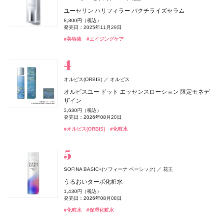
エルメス(HERMÈS)
YOLU(ヨル)
エトヴォス(ETVOS)
BAKUNE
ファンケル(FANCL)
ディオール(DIOR)
ディオール(DIOR)
TENTIAL
I-ne
パルファン・クリスチャン・ディオール
パルファン・クリスチャン・ディオール
ファンケル
エルメスジャポン
エトヴォス
CoenRich(コエンリッチ)
CHANEL(シャネル)
CHANEL
コーセーコスメポート
スキンプロテクション UVジェル
ユーセリン ハリフィラー バクチライズセラム
ディオール(DIOR)
パルファン・クリスチャン・ディオール
《ソレイユ ドゥ エルメス プードル ボン ミン レヨナン
メロウナイトリペア ミルクヘアマスク
2026 ホリデーコフレ
BAKUNE パイル
濃縮大豆イソフラボン 乳酸菌プラス
ディオール アディクト クチュール リップスティック ケ
ディオール アディクト クチュール リップスティック ケ
ザ プレミアム 薬用リンクルナイト ハンドクリーム ポケ
チャンス オー スプランディド オードゥ パルファム
5,500円（税込）
8,800円（税込）
オードメディカオム(EAUDE MEDICA homme)
桃谷順天館
ト》
ルージュ ディオール オン ステージ
ース
ース
発売日：2026年03月06日
1,650円（税込）
9,900円（税込）
25,960円（税込）
1,980円（税込）
モンスペシャルパッケージ
発売日：2025年11月29日
17,600円（税込）
薬用アクネケアゲル
発売日：2026年08月04日
発売日：2026年11月04日
発売日：2025年01月16日
17,160円（税込）
5,940円（税込）
発売日：2026年01月09日
5,500円（税込）
5,500円（税込）
発売日：2026年08月03日
#アスレティア（athletia）
#睡眠
#リラックス
#UV
#美容液
#エイジングケア
発売日：2026年04月17日
発売日：2025年09月19日
発売日：2026年08月14日
発売日：2026年08月14日
2,420円（税込）
#トリートメント
#エトヴォス(Etvos)
#ファンケル(FANCL)
#ヘアトリートメント
#クリスマスコフレ
#サプリ
#シャネル(CHANEL)
#フレグランス
#ハンドクリーム
#ハンドケア
発売日：2021年11月08日
#エルメス(Hermès)
#パルファン･クリスチャン･ディオール(PARFUMS CHRISTIAN
#リップ
#リップ
#リップスティック
#リップスティック
#フェイスパウダー
DIOR)
#オールインワン
#オールインワンジェル
#リップ
Hits Different(ヒッツ ディファレント)
newmine(ニューミン)
西川
オルビス(ORBIS)
オルビス
BOTANIST
キールズ
CLEVER(クレバー)
日本ロレアル
I-ne
株式会社ネイチャーラボ
株式会社マツキヨココカラ＆カンパニー
アユーラ(AYURA)
アユーラ
フローラノーティス ジルスチュアート
ピローケース
オルビスユー ドット エッセンスローション 限定モネデ
ケイト
ディオール(DIOR)
ディオール(DIOR)
カネボウ化粧品
パルファン・クリスチャン・ディオール
パルファン・クリスチャン・ディオール
ジルスチュアート ビューティ
ボタニカルヘアミルク 02
ハンド&リップ ミニギフトセット
クリアプロテイン マッスル ぶどう味
マウスセラム ミスト キャラメルトフィー
メディテーションオードパルファム ディープドロップ
ザイン
6,600円（税込）
オードメディカオム(EAUDE MEDICA homme)
桃谷順天館
ジュレリープコンシーラー
ルージュ ディオール オン ステージ
ルージュ ディオール オン ステージ
1,650円（税込）
2,750円（税込）
3,974円（税込）
1,320円（税込）
ネイルオイルエッセンス
5,500円（税込）
3,630円（税込）
ちふれ
薬用アクネケアローション
ちふれ化粧品
発売日：2026年08月01日
発売日：2026年12月03日
発売日：2024年09月01日
発売日：2026年09月11日
1,650円（税込）
発売日：2026年10月30日
5,940円（税込）
5,940円（税込）
発売日：2026年08月20日
2,970円（税込）
発売日：2025年10月25日
発売日：2025年09月19日
発売日：2025年09月19日
2,200円（税込）
チーク プライマー
発売日：2025年01月10日
#ボタニスト(BOTANIST)
#キールズ(Kiehl's)
#筋トレ
#プロテイン
#クリスマスコフレ
#トリートメント
#オーラルケア
#アユーラ(AYURA)
#フレグランス
#オルビス(ORBIS)
#化粧水
発売日：2021年11月08日
#ケイト(KATE)
#パルファン･クリスチャン･ディオール(PARFUMS CHRISTIAN
#パルファン･クリスチャン･ディオール(PARFUMS CHRISTIAN
#コンシーラー
990円（税込）
#フローラノーティス ジルスチュアート（Flora Notis JILL
DIOR)
DIOR)
発売日：2026年08月10日
Keeps(キープス)
#化粧水
西川
STUART）
#ちふれ(CHIFURE)
Keeps クッション for beauty
#リップ
#リップ
#チーク
#ネイルケア
14,300円（税込）
ZEN shampoo
キールズ
トランシーノ
日本ロレアル
第一三共ヘルスケア
王子製薬
ニベア
ニベア花王
CHANEL(シャネル)
CHANEL
SOFINA BASIC+(ソフィーナ ベーシック)
花王
キスミー フェルム
KISSME（伊勢半）
ZEN shampoo コンディショナー
瞬間バリア※クリーム UFC ミニギフトセット
トランシーノ®EX［第1類医薬品］
ニベアUV ディープ プロテクト&ケア ジェル
レ ゼクストレ ドゥ シャネル パース スプレイ セット
うるおいターボ化粧水
オードメディカオム(EAUDE MEDICA homme)
桃谷順天館
クッションワンダー ステイカバーSP
2,398円（税込）
3,190円（税込）
7,260円（税込）
1,078円（税込）
93,830円（税込）
1,430円（税込）
ルナソル
whomee(フーミー)
薬用アクネケアウォッシュ
whomee(フーミー)
カネボウ化粧品
株式会社WinC
株式会社WinC
発売日：2025年05月29日
発売日：2026年12月03日
発売日：2024年03月08日
発売日：2025年02月08日
CoenRich(コエンリッチ)
コーセーコスメポート
3,520円（税込）
発売日：2026年06月19日
発売日：2026年08月08日
発売日：2026年09月10日
1,980円（税込）
アイカラーレーションN
nishikawa
ミルク ファンデーション
ミルク ファンデーション
西川
#ヘアケア
#キールズ(Kiehl's)
#美白
#美白ケア
#コンディショナー
#スキンケア
#ニベア(NIVEA)
#UV
薬用エクストラガード ハンドクリーム ポケモンスペシ
#シャネル(CHANEL)
#フレグランス
#化粧水
#保湿化粧水
発売日：2021年11月08日
#ファンデーション
#クッションファンデ
7,700円（税込）
3,190円（税込）
3,190円（税込）
ャルパッケージ
#005 punitoro まくら