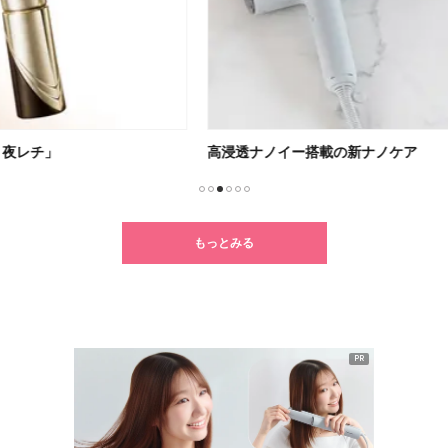
高浸透ナノイー搭載の新ナノケア
朝の
1
2
3
4
5
6
もっとみる
PR