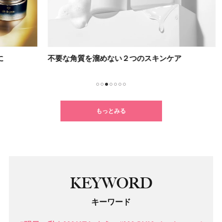
不要な角質を溜めない２つのスキンケア
乳液
1
2
3
4
5
6
7
もっとみる
KEYWORD
キーワード