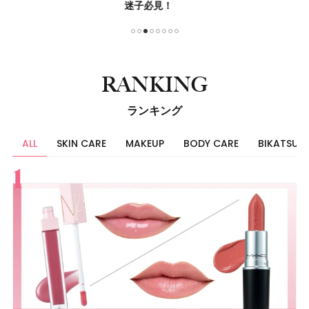
迷子必見！
る！
1
2
3
4
5
6
7
8
RANKING
ランキング
ALL
SKIN CARE
MAKEUP
BODY CARE
BIKATSU
すべて
スキンケア
メイク
ボディケア
美活
ヘア
ライフスタイル
ビューティーズ