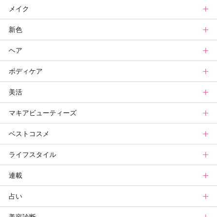
メイク
スキンケアトップ
新色
ニュース
メイクトップ
ヘア
スキンケアまとめ
ニュース
新色トップ
ボディケア
スキンケア診断
メイクまとめ
クリスマスコフレ
ヘアトップ
美活
ベースメイクカタログ
秋新色
ニュース
ボディケアトップ
マキアビューティーズ
メイク診断
新色コスメスウォッチ
ヘアカタログ
ニュース
美活トップ
ベストコスメ
ビューティ速報
ヘアまとめ
ボディケアまとめ
美活グランプリ
マキアビューティーズトップ
ライフスタイル
ヘア診断
ボディケア診断
ヘルスケア・ダイエット
TOPビューティーズ一覧
ベストコスメトップ
連載
ビューティーズ一覧
ベストコスメ
ライフスタイルトップ
占い
記事ランキング
読者ベスコス
ニュース
連載トップ
メンバーランキング
プチプラコスメグランプリ
ライフスタイルまとめ
マキアエディターズのオッス！推しコス
占いトップ