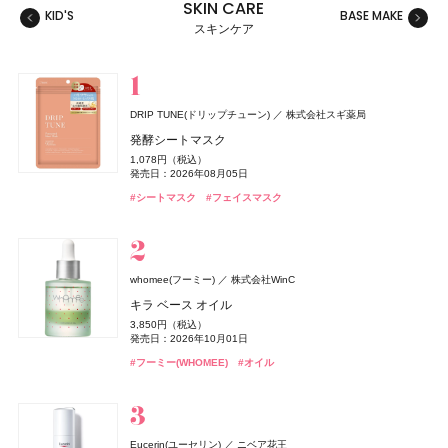
SKIN CARE
KID'S
BASE MAKE
MAKE
スキンケア
スキンケア
ベースメイク
メイクアップ
ネイル＆ハンド
バス＆ボディケア
ヘアケア
フレグランス
キット
リラクゼーション
健康食品、ドリンク
美容ギア
メンズ
キッズ
DRIP TUNE(ドリップチューン)
株式会社スギ薬局
whomee(フーミー)
セザンヌ(CEZANNE)
NAIL HOLIC
レイフズ(Lāfe’ｓ)
SALONIA
TAMBURINS(タンバリンズ)
Oh! Baby
MUCHA(ミュシャ)
ファンケル(FANCL)
セザンヌ(CEZANNE)
ジョー マローン ロンドン(JO MALONE LONDON)
セザンヌ(CEZANNE)
ハウス オブ ローゼ
I-ne
コーセー コスメニエンス
石澤研究所
マッシュビューティーラボ
株式会社WinC
ファンケル
セザンヌ化粧品
セザンヌ化粧品
セザンヌ化粧品
IICOMBINED JAPAN
発酵シートマスク
ジョー マローン ロンドン
ミルク ファンデーション
ウォータリーティントリップ
ネイルホリック
ホールボディ フレッシュスプレー
グロッシーケア メタルカッサコーム
PERFUME CHAMO
Oh!Baby ボディケアギフト a
ミュシャ インセンス
えんきんプレミアム
ウォータリーティントリップ
ウォータリーティントリップ
1,078円（税込）
ブラック シダーウッド & ジュニパー アフターシェーブ ロ
3,190円（税込）
660円（税込）
330円（税込）
2,200円（税込）
2,970円（税込）
18,600円（税込）
3,300円（税込）
3,960円（税込）
4,700円（税込）
660円（税込）
660円（税込）
発売日：2026年08月05日
ョン
発売日：2026年08月21日
発売日：2026年08月07日
発売日：2024年04月16日
発売日：2026年07月15日
発売日：2026年08月03日
発売日：2026年11月01日
発売日：2026年07月23日
発売日：2026年02月17日
発売日：2026年08月07日
発売日：2026年08月07日
#タンバリンズ(TAMBURINS)
#フレグランス
#シートマスク
#フェイスマスク
9,460円（税込）
#フーミー(WHOMEE)
#セザンヌ(CEZANNE)
#コーセー(KOSÉ)
#プチプラ
#ツール
#ハウス オブ ローゼ(HOUSE OF ROSE)
#ミュシャ(MUCHA)
#ファンケル(FANCL)
#セザンヌ(CEZANNE)
#セザンヌ(CEZANNE)
#ボディケア
#ネイルカラー
#フレグランス
#サプリ
#ファンデーション
#リップ
#リップ
#リップ
#クリスマスコフレ
発売日：2026年04月24日
#ジョーマローンロンドン(JO MALONE LONDON)
#化粧水
グッチ ビューティ
コティジャパン合同会社
whomee(フーミー)
株式会社WinC
セザンヌ(CEZANNE)
ディオール(DIOR)
CoenRich(コエンリッチ)
スキンアクア
Straine(ストレイン)
SHIRORU(シロル)
ベネクス
Attenir(アテニア)
DRIP TUNE(ドリップチューン)
DRIP TUNE(ドリップチューン)
ベネクス
ロート製薬
アテニア
パルファン・クリスチャン・ディオール
SHIRORU(シロル)
Aiロボティクス株式会社
セザンヌ化粧品
コーセーコスメポート
株式会社スギ薬局
株式会社スギ薬局
グッチ フローラ ゴージャス オーキッド オードパルファ
キラ ベース オイル
ブライトカラーシーラー
ディオール アディクト クチュール リップスティック ケ
ザ プレミアム 薬用リンクルホワイト ハンドクリーム 金
ヒアルロンセラムUV
ストレートヘアミスト
SHIRORU クリスマスコフレ2026
Elite Package
かんせつスマート
発酵シートマスク
発酵シートマスク
ム インテンス
3,850円（税込）
murphy(マーフィー)
I-ne
ース
木犀の香り ポケモンスペシャルパッケージ
748円（税込）
1,320円（税込）
1,980円（税込）
3,960円（税込）
13,420円（税込）
2,695円（税込）
1,078円（税込）
1,078円（税込）
発売日：2026年10月01日
24,970円（税込）
薬用 UV オールインワンジェル
発売日：2026年08月07日
発売日：2026年08月01日
発売日：2026年11月01日
発売日：2026年04月03日
発売日：2020年06月16日
発売日：2026年08月05日
発売日：2026年08月05日
5,500円（税込）
発売日：2026年08月03日
発売日：2026年09月01日
#ロート製薬
#UV
#フーミー(WHOMEE)
#オイル
発売日：2026年08月14日
2,750円（税込）
#セザンヌ(CEZANNE)
#トリートメント
#シロル(SHIRORU)
#ボディケア
#アテニア(Attenir)
#シートマスク
#シートマスク
#フェイスマスク
#フェイスマスク
#ヘアトリートメント
#サプリ
#クリスマスコフレ
#コンシーラー
#ハンドクリーム
#グッチ(GUCCI）
#ハンドケア
#フレグランス
発売日：2026年01月30日
#リップ
#リップスティック
#オールインワン
#メンズコスメ
athletia(アスレティア)
エキップ
Eucerin(ユーセリン)
ニベア花王