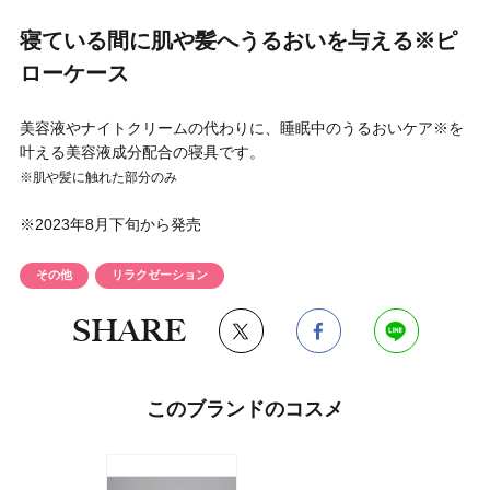
円 〜
円
寝ている間に肌や髪へうるおいを与える※ピ
アイテム
ローケース
目的・用途
美容液やナイトクリームの代わりに、睡眠中のうるおいケア※を
・
悩みなど
叶える美容液成分配合の寝具です。
※肌や髪に触れた部分のみ
発売日
※2023年8月下旬から発売
検索
その他
リラクゼーション
SHARE
このブランドのコスメ