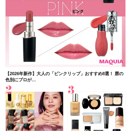
【2026年新作】大人の「ピンクリップ」おすすめ8選！ 唇の
【上田竜也さんのマイベストコスメ５選】大人になって開眼
【2026年新作】大人の「ピンクリップ」おすすめ8選！ 唇の
【2026夏】「香水・フレグランス」ランキングTOP5！＜美
【2026年最新】ダイエットや腸活におすすめの食品・ドリン
【2026年夏】40代におすすめの髪型30選！ 若く見える・手
【フォロー＆いいねで当たる】中国割烹旅館 掬水亭の宿泊券
【セザンヌ】8/7新色追加！「ウォータリーティントリップ
色別にプロが…
したからこそ愛が深…
色別にプロが…
容マニア・マ…
ク6選！ 美活…
入れが楽な…
を1組2名様にプ…
」10モモピュ…