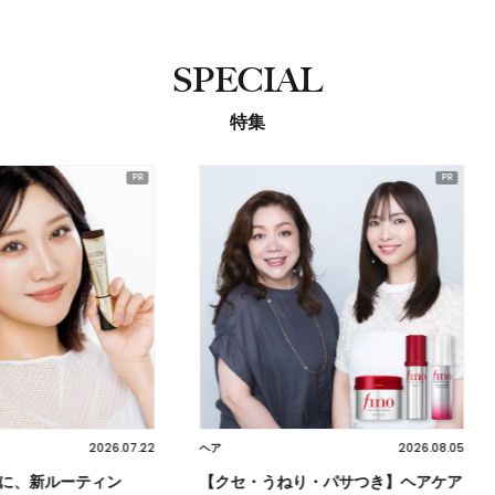
SPECIAL
特集
2026.07.22
2026.08.05
ヘア
スキンケア
ティン
【クセ・うねり・パサつき】ヘアケア
朝の習慣