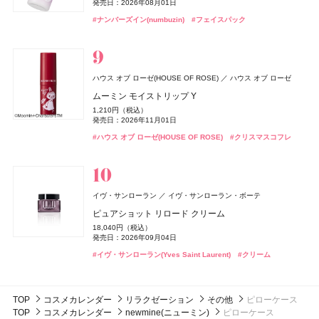
発売日：2026年08月01日
デュカート
DISM(ディズム)
シャンティ
アンファー
ドウシシャ
株式会社ドウシシャ
#エレガンス(Elegance)
#フェイスパウダー
4,400円（税込）
グロウリップティント
キラ ベース オイル
キラ ベース オイル
#ハッチ(HACCI)
#クリスマスコフレ
#オーラルケア
#歯磨き粉
#ナンバーズイン(numbuzin)
自爪補強カラー
EMS EER メディスキンケアデバイス
#フェイスパック
ゴリラのハグ夏
発売日：2026年05月12日
ザ・コラーゲン
資生堂
1,980円（税込）
3,850円（税込）
3,850円（税込）
990円（税込）
35,200円（税込）
4,950円（税込）
発売日：2026年08月20日
#アリミノ(ARIMINO)
発売日：2026年10月01日
発売日：2026年10月01日
#トリートメント
発売日：2026年10月13日
ザ・コラーゲン＜ドリンク＞
発売日：2024年10月23日
バンフォード
ピューリティ
#オペラ(OPERA)
#フーミー(WHOMEE)
#フーミー(WHOMEE)
#リップ
#オイル
#オイル
249円（税抜）
#デュカート(Ducato)
#美顔器
#美容家電
#ネイルポリッシュ
ボディスプラッシュ ワン イブニング
イヴ・サンローラン
イヴ・サンローラン・ボーテ
発売日：2009年03月01日
B.A
ポーラ
LAFRENDY botanical(ラフレンディー ボタニカル)
ハウス オブ ローゼ(HOUSE OF ROSE)
ハウス オブ ローゼ
18,000円（税抜）
ラディアント タッチ グロウパクト<コレクター>
CPコスメティクス
発売日：2016年03月01日
B.A シンボリックコレクション
ムーミン モイストリップ Y
ジョー マローン ロンドン(JO MALONE LONDON)
スティーブンノル コレクション
コーセー
12,320円（税込）
ボディタイムクリーム
26,400円（税込）
ジョー マローン ロンドン
発売日：2026年08月21日
1,210円（税込）
&be(アンドビー)
スムース ストレート シャンプー
ルナソル
ルナソル
カネボウ化粧品
カネボウ化粧品
Clue(クルー)
発売日：2026年11月01日
3,850円（税込）
発売日：2026年11月01日
CoenRich(コエンリッチ)
DISM(ディズム)
アンファー
コーセーコスメポート
ラベンダー & ホワイト シダー リネン スプレー
#イヴ・サンローラン(Yves Saint Laurent)
ByGLOW(バイグロー)
Hamee(ハミィ)
#ファンデーション
発売日：2021年12月06日
1,760円（税込）
リップカラーデュオ
アイカラーレーションN
アイカラーレーションN
#ポーラ(POLA)
#クリスマスコフレ
#ハウス オブ ローゼ(HOUSE OF ROSE)
ザ プレミアム 薬用リンクルホワイト ハンドクリーム ポ
AZオイルコントロールクリーム
#クリスマスコフレ
発売日：2026年03月16日
9,460円（税込）
リポアイロン サークルショット タブレット
#ボディケア
#アンチエイジング
バンフォード
ピューリティ
1,980円（税込）
7,700円（税込）
7,700円（税込）
発売日：2026年04月10日
ケモンスペシャルパッケージ
2,750円（税込）
発売日：2026年08月03日
#スティーブン・ノル(STEPHEN KNOLL)
発売日：2026年09月04日
発売日：2026年09月04日
#シャンプー
756円（税込）
ボディスプラッシュ ワン モーニング
発売日：2024年09月25日
発売日：2026年08月03日
#ジョーマローンロンドン(JO MALONE LONDON)
発売日：2026年07月23日
#アンドビー(＆be)
#ルナソル(LUNASOL)
#ルナソル(LUNASOL)
#リップ
#アイシャドウ
#アイシャドウ
18,000円（税抜）
#クリーム
#メンズコスメ
#ハンドクリーム
#ハンドケア
whomee(フーミー)
株式会社WinC
#インナーケア
#インナービューティー
発売日：2016年03月01日
フローラノーティス ジルスチュアート
イヴ・サンローラン
イヴ・サンローラン・ボーテ
スムース スキン ベース
ジルスチュアート ビューティ
ボンド・ナンバーナイン
ブルーベル・ジャパン
ピュアショット リロード クリーム
コアミー
アリミノ
2,970円（税込）
スウィートオスマンサス オードパルファン & リペアヘ
セント・オブ・ピース ボディシルク
発売日：2026年08月21日
18,040円（税込）
3CE
トリートメント オイル EX
アオイル
Oh! Baby
Oh! Baby
日本ロレアル
ハウス オブ ローゼ
ハウス オブ ローゼ
16,500円（税抜）
発売日：2026年09月04日
DISM(ディズム)
アンファー
CoenRich(コエンリッチ)
コーセーコスメポート
#フーミー(WHOMEE)
#化粧下地
発売日：2014年09月03日
3,800円（税抜）
5,390円（税込）
ベルベット リップティント
Oh!Baby ボディケアギフト a
Oh!Baby ボディケアギフト a
#イヴ・サンローラン(Yves Saint Laurent)
GGポアケアフォームマスク
#クリーム
発売日：2020年04月22日
発売日：2026年08月07日
ナイトリニュー ハンドクリーム ポケモンスペシャルパ
2,530円（税込）
3,300円（税込）
3,300円（税込）
2,750円（税込）
ッケージ
発売日：2026年08月08日
#フローラノーティス ジルスチュアート（Flora Notis JILL
発売日：2026年11月01日
発売日：2026年11月01日
発売日：2024年09月25日
STUART）
発売日：2026年08月03日
#マットリップ
#ハウス オブ ローゼ(HOUSE OF ROSE)
#ハウス オブ ローゼ(HOUSE OF ROSE)
#ティントリップ
#クリスマスコフレ
#クリスマスコフレ
#美容液
#フェイスマスク
TOP
コスメカレンダー
リラクゼーション
その他
ピローケース
#ヘアオイル
#ハンドクリーム
#ハンドケア
TOP
コスメカレンダー
newmine(ニューミン)
ピローケース