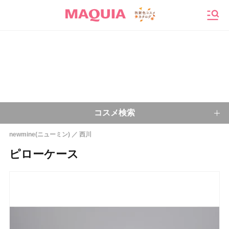
メニ
コスメ検索
newmine(ニューミン)
西川
キーワードから探す
ピローケース
検索
今注目のキーワード：
乾燥肌
ベースメイク
アイシャドウ
プチプラコスメ