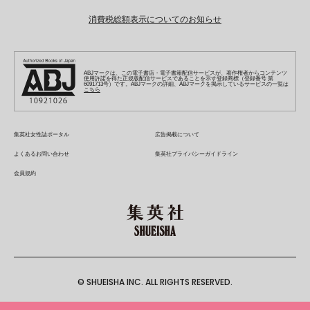
最強ジャンプ
ZEBRACK
BAILA
ZEBRACK
週プレNEWS
小説すばる
ジャンプTOON
1日5分で、明日は変わる よみタイ yomitai
OTO
消費税総額表示についてのお知らせ
ライトノベル・ノベライズ
その他WEBサービス
少年ジャンプ+
S-MANGA
MAQUIA
S-MANGA
週プレ グラジャパ!
集英社 文芸ステーション
ZEBRACK
集英社学芸部 - 学芸・ノンフィクション
SHUEISHA MANGA-ART HERITAGE
ジャンプTOON
集英社オレンジ文庫
集英社アドナビ
キッズ
集英社ジャンプリミックス
SPUR
集英社コミック文庫
Sportiva
web 集英社文庫
S-MANGA
集英社ビジネス書
ジャンプキャラクターズストア
ZEBRACK
JUMP j-BOOKS
集英社エディターズ・ラボ
集英社コミック文庫
LEE
集英社みらい文庫
りぼん
パラスポ
青春と読書
集英社コミック文庫
集英社新書
HAPPY PLUS STORE
ABJマークは、この電子書店・電子書籍配信サービスが、著作権者からコンテンツ
ジャンプルーキー！
ダッシュエックス文庫公式サイト
使用許諾を得た正規版配信サービスであることを示す登録商標（登録番号 第
週刊ヤングジャンプ
eclat
集英社の児童図書 S-KIDS.LAND
6091713号）です。ABJマークの詳細、ABJマークを掲示しているサービスの一覧は
マーガレット
アジア人物史
こちら
マンガMee公式サイト
集英社新書プラス - 知の水先案内人
SHUEISHA VOX
S-MANGA
集英社Webマガジン コバルト
ヤングジャンプ定期購読デジタル
T JAPAN
別冊マーガレット
リマコミ
kotoba
LEEマルシェ
集英社ジャンプリミックス
シフォン文庫
ヤンジャン！
HAPPY PLUS ONE
マンガMee公式サイト
マンガMeets
e!集英社
SHOP Marisol
集英社コミック文庫
集英社女性誌ポータル
広告掲載について
となりのヤングジャンプ
MEN'S NON-NO
リマコミ
Cookie
情報・知識＆オピニオン imidas
eclat premium
よくあるお問い合わせ
集英社プライバシーガイドライン
グランドジャンプ
UOMO
マンガMeets
Cocohana
mirabella
会員規約
ウルトラジャンプ
集英社オンライン
office YOU
mirabella homme
zakka market
© SHUEISHA INC. ALL RIGHTS RESERVED.