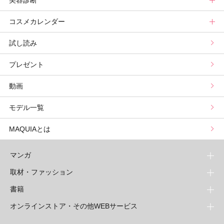
美容診断
コスメカレンダー
ブライトニング・UVグランプリ
ライフスタイル診断
小林ひろ美のキレイはかけ算
Keikoの月星座占い
美容診断トップ
試し読み
プリュスベスコス
小田ユイコのマニアックビューティREPORT
三島キアリーの12星座別 恋愛運&美容運
パーソナルカラー診断
コスメカレンダートップ
プレゼント
野毛まゆりの実況野毛Channel
動物キャラナビ占い
顔タイプ髪型診断
検索
動画
星谷菜々の美に効くスイーツ
ムーン・リーの運を呼び寄せる香り
モデル一覧
山本舞香のBeauty Script
MAQUIAとは
マンガ
取材・ファッション
少年マンガ
週刊少年ジャンプ
書籍
青年マンガ
ファッション・美容
ジャンプSQ
少年ジャンプ+
Seventeen
オンラインストア・その他WEBサービス
少女マンガ
芸能・情報・スポーツ
文芸・文庫・総合
Vジャンプ
ジャンプTOON
non-no
ジャンプTOON
Myojo
すばる
女性マンガ
学芸・ノンフィクション・新書
オンラインストア