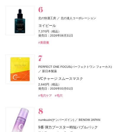
発売日：2026年09月04日
発売日：2026年08月21日
#洗顔
発売日：2026年08月21日
#洗顔料
発売日：2026年08月03日
6,600円（税込）
#ルナソル(LUNASOL)
#フーミー(WHOMEE)
#フーミー(WHOMEE)
#ファンデーション
#ファンデーション
#アイシャドウ
#ハンドクリーム
#ハンドケア
#睡眠
ZEN shampoo
クリニーク
KINS(キンズ)
クリニーク ラボラトリーズ
KINS(キンズ)
王子製薬
小林製薬
小林製薬
クロエ
コティジャパン合同会社
北の快適工房
北の達人コーポレーション
ディオール(DIOR)
パルファン・クリスチャン・ディオール
ZEN shampoo シャンプー
イーブン ベター ダブル セラム セット 27
SUPPLEMENTS GUT+
糸ようじ コンパクトヘッドタイプ
クロエ アトリエ デ フルール スー レ パン オードパルフ
ヨイピール
オードメディカオム(EAUDE MEDICA homme)
桃谷順天館
ディオール フォーエヴァー フルイド スキン グロウ
2,398円（税込）
17,600円（税込）
10,152円（税込）
825円（税込）
ァム
7,370円（税込）
NARS
セザンヌ(CEZANNE)
薬用アクネケアBB
セザンヌ(CEZANNE)
NARS JAPAN
セザンヌ化粧品
セザンヌ化粧品
発売日：2025年05月29日
発売日：2026年10月09日
発売日：2023年08月10日
発売日：2025年04月16日
8,030円（税込）
発売日：2026年08月31日
デュカート
シャンティ
20,790円（税込）
よーじや
株式会社よーじや
発売日：2026年02月27日
2,530円（税込）
インセイシャブル リキッドブラッシュ
発売日：2026年05月28日
ブライトカラーシーラー
ブライトカラーシーラー
#ヘアケア
#クリニーク(CLINIQUE)
#サプリ
#便秘解消
#シャンプー
#クリスマスコフレ
#オーラルケア
#美容液
ネイルショットセラム 01
ねむり ピローミスト
発売日：2021年10月04日
5,390円（税込）
748円（税込）
748円（税込）
#クロエ(Chloé)
#フレグランス
990円（税込）
2,420円（税込）
発売日：2026年08月05日
発売日：2026年08月07日
#BBクリーム
発売日：2026年08月07日
発売日：2026年02月23日
発売日：2025年11月21日
#ナーズ(NARS)
#セザンヌ(CEZANNE)
#セザンヌ(CEZANNE)
#チーク
#コンシーラー
#コンシーラー
#デュカート(Ducato)
#ネイルケア
#睡眠
#リラクゼーション
コスメデコルテ
コーセー
Diane Perfect Beauty(ダイアン パーフェクトビューティー)
イプサ(IPSA)
DHC(ディーエイチシー)
イプサ
DHC
ニベア
ニベア花王
PERFECT ONE FOCUS(パーフェクトワン フォーカス)
トーン＆フラット パーフェクティング パレット
株式会社ネイチャーラボ
新日本製薬
ヴィーナススパ
フィッツコーポレーション
MEキット
ナノアクティブ コラーゲン
ルーセントビューティ 浸透保湿美容クリームスクラブ
ジョー マローン ロンドン(JO MALONE LONDON)
6,600円（税込）
エクストラフレッシュ＆リペア シャンプー＆トリート
VCチャージ スムースマスク
11,550円（税込）
2,980円（税抜）
1,430円（税込）
パフュームスティック（ディアレストビューティ）
発売日：2026年08月21日
ジョー マローン ロンドン
M・A・C(マック)
メント グレープフルーツ&ペパーミントの香り
ちふれ
ちふれ
ちふれ化粧品
ちふれ化粧品
M・A・C
発売日：2026年08月20日
発売日：2019年03月07日
発売日：2026年08月29日
2,640円（税込）
CHANEL(シャネル)
CHANEL
1,500円（税抜）
ドウシシャ
株式会社ドウシシャ
#コスメデコルテ(DECORTÉ)
ブラック シダーウッド & ジュニパー シェービング クリ
#コンシーラー
1,320円（税込）
発売日：2026年03月01日
ポケット プラッシーズ ミニ ブラシ キット
発売日：2018年09月01日
チーク プライマー
チーク プライマー
#イプサ(IPSA)
#スキンケア
#ニベア(NIVEA)
#ボディケア
ル ジェル コート N
ーム
ベビーゴリラのひとつかみ夏
発売日：2026年04月01日
10,560円（税込）
990円（税込）
990円（税込）
#毛穴ケア
#毛穴
4,620円（税込）
9,460円（税込）
2,178円（税込）
発売日：2026年08月21日
#ダイアン(Diane)
発売日：2026年08月10日
発売日：2026年08月10日
#シャンプー
発売日：2023年06月02日
発売日：2026年04月24日
発売日：2026年04月20日
SPIC(スピック)
スピック
#マック(M･A･C)
#ちふれ(CHIFURE)
#ちふれ(CHIFURE)
#メイクブラシ
#チーク
#チーク
#シャネル(CHANEL)
#ジョーマローンロンドン(JO MALONE LONDON)
#ネイル
#クリーム
#むくみ
#足のむくみ
エレガンス
エレガンス コスメティックス
ヴィーナススパ
フィッツコーポレーション
リポ-カプセル ビタミンC
ＨＡＣＣＩ
HACCI's JAPAN.LLC
GWHITE(ジーホワイト)
I-ne
ラスターモイスト ヴェール
7,200円（税抜）
パフュームスティック
numbuzin(ナンバーズイン)
BENOW JAPAN
ハニーカルーセル 〜夢の続き〜 PINK
薬用ホワイトニングハミガキ
コアミー
アリミノ
8,800円（税込）
1,500円（税抜）
9番 弾力ブースター時短バブルパック
22,000円（税込）
1,980円（税込）
発売日：2026年09月18日
発売日：2017年09月01日
オペラ
プロフィデンス ヘアマスク M
whomee(フーミー)
whomee(フーミー)
イミュ
株式会社WinC
株式会社WinC
発売日：2026年10月23日
発売日：2026年03月01日