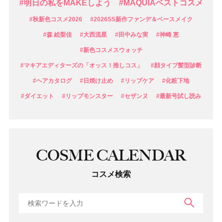
#明日の私をMAKEしよう
#MAQUIAベストコスメ
#秋新色コスメ2026
#2026SS新作ファンデ＆ベースメイク
#森 絵梨佳
#大西流星
#田中みな実
#神崎 恵
#新色コスメスウォッチ
#マキアエディターズの「オッス！推しコス」
#顔タイプ髪型診断
#ヘアカタログ
#日焼け止め
#リップケア
#化粧下地
#ダイエット
#リップモンスター
#セザンヌ
#最新号試し読み
COSME CALENDAR
コスメ検索
検索