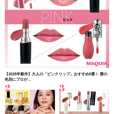
【2026年新作】大人の「ピンクリップ」おすすめ8選！ 唇の
【上田竜也さんのマイベストコスメ５選】大人になって開眼
【2026年新作】大人の「ピンクリップ」おすすめ8選！ 唇の
【2026夏】「香水・フレグランス」ランキングTOP5！＜美
【2026夏】「歯磨き粉・オーラルケア」ランキングTOP5！
【2026年夏】40代におすすめの髪型30選！ 若く見える・手
【鈴木えみさんの愛用品30選】コスメ・スキンケア・ヘアケ
【キャンメイク】売切続出！先行発売中の「クリアヴェール
色別にプロが…
したからこそ愛が深…
色別にプロが…
容マニア・マ…
＜美容マニア…
入れが楽な…
アetc.お気に…
セッティングパウダ…