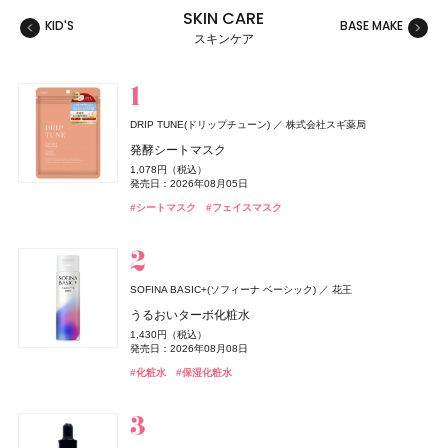
SKIN CARE
KID'S
BASE MAKE
MAKE
スキンケア
スキンケア
ベースメイク
メイクアップ
ネイル＆ハンド
バス＆ボディケア
ヘアケア
フレグランス
キット
リラクゼーション
健康食品、ドリンク
美容ギア
メンズ
キッズ
DRIP TUNE(ドリップチューン)
株式会社スギ薬局
キャンメイク
&be(アンドビー)
ハウス オブ ローゼ(HOUSE OF ROSE)
エスカラット(S-CARAT)
melt(メルト)
TAMBURINS(タンバリンズ)
Oh! Baby
ゲラン(Guerlain)
ＨＡＣＣＩ
キャンメイク
ジョー マローン ロンドン(JO MALONE LONDON)
キャンメイク
ハウス オブ ローゼ
HACCI's JAPAN.LLC
花王
井田ラボラトリーズ
井田ラボラトリーズ
井田ラボラトリーズ
Clue(クルー)
ゲラン
コーセーコスメポート
IICOMBINED JAPAN
ハウス オブ ローゼ
発酵シートマスク
ジョー マローン ロンドン
クリアヴェールセッティングパウダー
リップカラーデュオ
ムーミン ハンドクリーム LJ
クーリングドライシャワー
スムースシャンプー
PERFUME CHAMO
Oh!Baby ボディケアギフト a
ラール ドゥ ヴィーヴル カーディフューザー
テーブルハニー フランス産もみの木
クリアヴェールセッティングパウダー
クリアヴェールセッティングパウダー
1,078円（税込）
ブラック シダーウッド & ジュニパー アフターシェーブ ロ
1,078円（税込）
1,980円（税込）
1,100円（税込）
878円（税込）
1,760円（税込）
18,600円（税込）
3,300円（税込）
7,040円（税込）
2,160円（税込）
1,078円（税込）
1,078円（税込）
発売日：2026年08月05日
ョン
発売日：2026年04月30日
発売日：2026年08月03日
発売日：2026年11月01日
発売日：2026年02月20日
発売日：2025年03月15日
発売日：2026年11月01日
発売日：2026年04月01日
発売日：2026年10月23日
発売日：2026年04月30日
発売日：2026年04月30日
#タンバリンズ(TAMBURINS)
#フレグランス
#シートマスク
#フェイスマスク
9,460円（税込）
#キャンメイク(CANMAKE)
#アンドビー(＆be)
#ハウス オブ ローゼ(HOUSE OF ROSE)
#ミスト
#ヘアケア
#ハウス オブ ローゼ(HOUSE OF ROSE)
#ゲラン(Guerlain)
#ハッチ(HACCI)
#キャンメイク(CANMAKE)
#キャンメイク(CANMAKE)
#ヘアミスト
#シャンプー
#クリスマスコフレ
#リップ
#フェイスパウダー
#フェイスパウダー
#フェイスパウダー
#クリスマスコフレ
#クリスマスコフレ
発売日：2026年04月24日
#ジョーマローンロンドン(JO MALONE LONDON)
#化粧水
THREE(スリー)
ACRO(アクロ)
SOFINA BASIC+(ソフィーナ ベーシック)
花王
エルメス(HERMÈS)
ちふれ
ハウス オブ ローゼ(HOUSE OF ROSE)
ハウス オブ ローゼ(HOUSE OF ROSE)
ReFa(リファ)
rom&nd(ロムアンド)
ワフィト
ＨＡＣＣＩ
DRIP TUNE(ドリップチューン)
DRIP TUNE(ドリップチューン)
ちふれ化粧品
Waphyto
HACCI's JAPAN.LLC
MTG
エルメスジャポン
株式会社韓国高麗人蔘社
株式会社スギ薬局
株式会社スギ薬局
ハウス オブ ローゼ
ハウス オブ ローゼ
エッセンシャルセンツ R
うるおいターボ化粧水
《ソレイユ ドゥ エルメス プードル ボン ミン レヨナン
チーク プライマー
ムーミン ネイルオイル LJ
ムーミン バスソルト LJ
ReFa HEART CRYSTAL
豆乳エディション カラーグロスセット 24 クリームべべ
リードディフューザー
ハニーコラーゲン ホリデー限定パッケージ 9本セット
発酵シートマスク
発酵シートマスク
5,940円（税込）
1,430円（税込）
KNOWLEDGE(ナレッジ)
ト》
990円（税込）
1,650円（税込）
385円（税込）
88,000円（税込）
発売日：2025年08月08日
1,595円（税込）
6,600円（税込）
5,940円（税込）
1,078円（税込）
1,078円（税込）
発売日：2026年08月08日
株式会社マツキヨココカラ＆カンパニー
発売日：2026年08月10日
発売日：2026年11月01日
発売日：2026年11月01日
発売日：2026年07月22日
発売日：2026年08月28日
発売日：2022年12月09日
発売日：2026年10月23日
発売日：2026年08月05日
発売日：2026年08月05日
17,160円（税込）
#スリー(THREE)
#フレグランス
#化粧水
#保湿化粧水
ナレッジ クレンジングバーム
発売日：2026年04月17日
#ちふれ(CHIFURE)
#ハウス オブ ローゼ(HOUSE OF ROSE)
#ハウス オブ ローゼ(HOUSE OF ROSE)
#リファ(ReFa)
#ロムアンド(rom＆nd)
#ルームフレグランス
#ハッチ(HACCI)
#シートマスク
#シートマスク
#フェイスマスク
#フェイスマスク
#ブラシ
#クリスマスコフレ
#チーク
#アロマディフューザー
#リップ
#クリスマスコフレ
#クリスマスコフレ
2,530円（税込）
#エルメス(Hermès)
#フェイスパウダー
発売日：2024年04月01日
#クレンジング
#クレンジングバーム