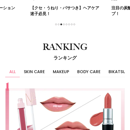
ーション
【クセ・うねり・パサつき】ヘアケア
注目の炭
迷子必見！
プ！
1
2
3
4
5
6
7
8
RANKING
ランキング
ALL
SKIN CARE
MAKEUP
BODY CARE
BIKATSU
すべて
スキンケア
メイク
ボディケア
美活
ヘア
ライフスタイル
ビューティーズ