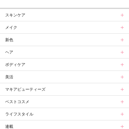
スキンケア
メイク
スキンケアトップ
新色
ニュース
メイクトップ
ヘア
スキンケアまとめ
ニュース
新色トップ
ボディケア
スキンケア診断
メイクまとめ
クリスマスコフレ
ヘアトップ
美活
ベースメイクカタログ
秋新色
ニュース
ボディケアトップ
マキアビューティーズ
メイク診断
新色コスメスウォッチ
ヘアカタログ
ニュース
美活トップ
ベストコスメ
ビューティ速報
ヘアまとめ
ボディケアまとめ
美活グランプリ
マキアビューティーズトップ
ライフスタイル
ヘア診断
ボディケア診断
ヘルスケア・ダイエット
TOPビューティーズ一覧
ベストコスメトップ
連載
ビューティーズ一覧
ベストコスメ
ライフスタイルトップ