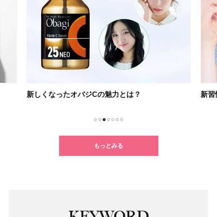
新しくなったオバジCの魅力とは？
新習
1
2
3
4
5
6
7
もっとみる
KEYWORD