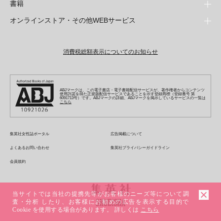
週刊少年ジャンプ
書籍
青年マンガ
ファッション・美容
ジャンプSQ
少年ジャンプ+
Seventeen
オンラインストア・その他WEBサービス
少女マンガ
芸能・情報・スポーツ
文芸・文庫・総合
Vジャンプ
ジャンプTOON
non-no
ジャンプTOON
Myojo
すばる
女性マンガ
学芸・ノンフィクション・新書
オンラインストア
最強ジャンプ
ZEBRACK
BAILA
ZEBRACK
週プレNEWS
小説すばる
ジャンプTOON
1日5分で、明日は変わる よみタイ yomitai
OTO
消費税総額表示についてのお知らせ
ライトノベル・ノベライズ
その他WEBサービス
少年ジャンプ+
S-MANGA
MAQUIA
S-MANGA
週プレ グラジャパ!
集英社 文芸ステーション
ZEBRACK
集英社学芸部 - 学芸・ノンフィクション
SHUEISHA MANGA-ART HERITAGE
ジャンプTOON
集英社オレンジ文庫
集英社アドナビ
キッズ
集英社ジャンプリミックス
SPUR
集英社コミック文庫
Sportiva
web 集英社文庫
S-MANGA
集英社ビジネス書
ジャンプキャラクターズストア
ZEBRACK
JUMP j-BOOKS
集英社エディターズ・ラボ
集英社コミック文庫
LEE
集英社みらい文庫
りぼん
パラスポ
青春と読書
集英社コミック文庫
集英社新書
HAPPY PLUS STORE
ABJマークは、この電子書店・電子書籍配信サービスが、著作権者からコンテンツ
ジャンプルーキー！
ダッシュエックス文庫公式サイト
使用許諾を得た正規版配信サービスであることを示す登録商標（登録番号 第
週刊ヤングジャンプ
eclat
集英社の児童図書 S-KIDS.LAND
6091713号）です。ABJマークの詳細、ABJマークを掲示しているサービスの一覧は
マーガレット
アジア人物史
こちら
マンガMee公式サイト
集英社新書プラス - 知の水先案内人
SHUEISHA VOX
S-MANGA
集英社Webマガジン コバルト
ヤングジャンプ定期購読デジタル
T JAPAN
別冊マーガレット
リマコミ
kotoba
LEEマルシェ
集英社ジャンプリミックス
シフォン文庫
ヤンジャン！
HAPPY PLUS ONE
マンガMee公式サイト
マンガMeets
e!集英社
SHOP Marisol
集英社コミック文庫
集英社女性誌ポータル
広告掲載について
となりのヤングジャンプ
MEN'S NON-NO
リマコミ
Cookie
情報・知識＆オピニオン imidas
eclat premium
よくあるお問い合わせ
集英社プライバシーガイドライン
グランドジャンプ
UOMO
マンガMeets
Cocohana
mirabella
会員規約
ウルトラジャンプ
集英社オンライン
office YOU
mirabella homme
zakka market
当サイトでは当社の提携先等がお客様のニーズ等について調
査・分析 したり、お客様にお勧めの広告を表示する目的で
Cookie を使用する場合があります。 詳しくは
こちら