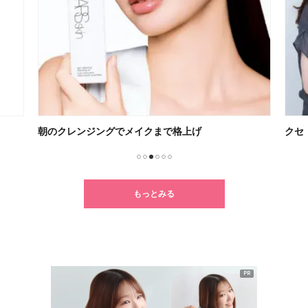
朝のクレンジングでメイクまで格上げ
クセ
1
2
3
4
5
6
もっとみる
PR