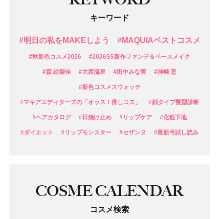
キーワード
#明日の私をMAKEしよう
#MAQUIAベストコスメ
#秋新色コスメ2026
#2026SS新作ファンデ＆ベースメイク
#森 絵梨佳
#大西流星
#田中みな実
#神崎 恵
#新色コスメスウォッチ
#マキアエディターズの「オッス！推しコス」
#顔タイプ髪型診断
#ヘアカタログ
#日焼け止め
#リップケア
#化粧下地
#ダイエット
#リップモンスター
#セザンヌ
#最新号試し読み
COSME CALENDAR
コスメ検索