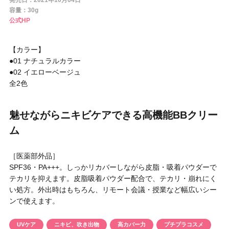
発売日：2021年10月04日
円 〜
円
容量：30g
公式HP
アイテム
【カラー】
目的・用途
●01 ナチュラルカラー
・
悩みなど
●02 イエローベージュ
全2色
発売日
魅せながらニキビケアできる高機能BBクリー
検索
ム
［医薬部外品］
SPF36・PA+++。しっかリカバーしながら皮脂・吸着パウダーで
テカリを抑えます。皮脂吸着パウダー配合で、テカリ・崩れにく
い処方。外出時はもちろん、リモート会議・授業など幅広いシー
ンで使えます。
UVケア
ニキビ、吹き出物
高カバー力
プチプラコスメ