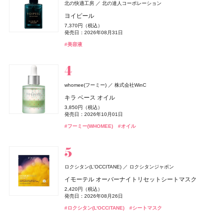
ロクシタン(L'OCCITANE)
ロクシタンジャポン
北の快適工房
北の達人コーポレーション
ルナソル
ロクシタン(L'OCCITANE)
ロクシタン(L'OCCITANE)
Diane Perfect Beauty(ダイアン パーフェクトビューティー)
bySENSE(バイセンス)
ニールズヤード レメディーズ(Neal's Yard Remedies)
ＨＡＣＣＩ
SOFINA BASIC+(ソフィーナ ベーシック)
SOFINA BASIC+(ソフィーナ ベーシック)
カネボウ化粧品
HACCI's JAPAN.LLC
YEEELL
ロクシタンジャポン
ロクシタンジャポン
花王
花王
ラヴァンド オードトワレ
ヨイピール
株式会社ネイチャーラボ
ニールズヤード レメディーズ
エスティ ローダー(ESTEE LAUDER)
エスティ ローダー
アイカラーレーションN
ラヴァンド パフュームド ハンドクリーム
ヴェルヴェーヌアグルム パフュームド シャワージェル
bySENSE 2STEP KIT
ハニーコラーゲン ホリデー限定パッケージ 3本セット
うるおいターボ化粧水
うるおいターボ化粧水
8,470円（税込）
7,370円（税込）
エクストラナイトリペア シャンプー＆トリートメント
ビューティナイト アイピロー
ダブル ウェア ステイ イン プレイス メークアップ N
7,700円（税込）
1,870円（税込）
3,960円（税込）
発売日：2026年07月01日
22,000円（税込）
2,376円（税込）
1,430円（税込）
1,430円（税込）
発売日：2026年08月31日
ウーノ
ファイントゥデイ
セット リラックマ限定デザイン
発売日：2026年09月04日
発売日：2026年07月01日
発売日：2026年07月29日
発売日：2026年07月29日
発売日：2026年10月23日
発売日：2026年08月08日
発売日：2026年08月08日
2,400円（税抜）
7,590円（税込）
#ロクシタン(L'OCCITANE)
#フレグランス
#美容液
ホイップウォッシュ スクラブ
発売日：2019年01月01日
発売日：2026年03月06日
1,320円（税込）
#ルナソル(LUNASOL)
#ロクシタン(L'OCCITANE)
#ロクシタン(L'OCCITANE)
#スキンケア
#ハッチ(HACCI)
#化粧水
#化粧水
#保湿化粧水
#保湿化粧水
#美容液
#クリスマスコフレ
#アイシャドウ
#ハンドクリーム
#ボディケア
発売日：2026年08月01日
360円（税込）
#ファンデーション
#リキッドファンデーション
発売日：2013年02月21日
#ダイアン(Diane)
#シャンプー
アユーラ(AYURA)
ザ・ボディショップ(THE BODY SHOP)
アユーラ
whomee(フーミー)
株式会社WinC
コスメデコルテ
CHANEL(シャネル)
ロクシタン(L'OCCITANE)
ＨＡＣＣＩ
メナード(MENARD)
&be(アンドビー)
&be(アンドビー)
HACCI's JAPAN.LLC
コーセー
Clue(クルー)
Clue(クルー)
CHANEL
メナード化粧品
ロクシタンジャポン
ザボディショップジャパン
メディテーションオードパルファム ディープドロップ
キラ ベース オイル
アリィー
カネボウ化粧品
ランコム(LANCÔME)
ランコム
ルージュデコルテ クリームサテン
ル ジェル コート N
ラヴァンド パフュームド ボディミルク
サンタからのKISS
コラーゲン ゴールド5000
リップカラーデュオ
リップカラーデュオ
セラミック オイルバーナー
5,500円（税込）
3,850円（税込）
Diane Perfect Beauty(ダイアン パーフェクトビューティー)
クロノビューティ フラットスムースフィルターUV
ランコム メン ローション
5,500円（税込）
4,620円（税込）
4,840円（税込）
発売日：2026年10月30日
4,510円（税込）
4,320円（税込）
1,980円（税込）
1,980円（税込）
1,500円（税抜）
発売日：2026年10月01日
株式会社ネイチャーラボ
発売日：2026年07月16日
発売日：2023年06月02日
発売日：2026年07月01日
発売日：2026年10月23日
発売日：2026年06月21日
発売日：2026年08月03日
発売日：2026年08月03日
発売日：2010年06月04日
2,178円（税込）
4,700円（税抜）
#アユーラ(AYURA)
#フレグランス
#フーミー(WHOMEE)
#オイル
エクストラスカルプ＆ボリューム シャンプー＆トリー
発売日：2026年01月31日
#コスメデコルテ(DECORTÉ)
#シャネル(CHANEL)
#ロクシタン(L'OCCITANE)
#ハッチ(HACCI)
#メナード(MENARD)
#アンドビー(＆be)
#アンドビー(＆be)
#スキンケア
#リップ
#リップ
#ネイル
#インナーケア
#ボディケア
#リップ
トメントセット リラックマ限定デザイン
#アリィー(ALLIE)
#化粧下地
1,320円（税込）
発売日：2026年08月01日
オリジンズ(Origins)
オリジンズ
#ダイアン(Diane)
オードメディカオム(EAUDE MEDICA homme)
#シャンプー
桃谷順天館
ディオール(DIOR)
パルファン・クリスチャン・ディオール
ロクシタン(L'OCCITANE)
ロクシタンジャポン
ピース オブ マインド
ジルスチュアート ビューティ
CoenRich(コエンリッチ)
ロクシタン(L'OCCITANE)
ハウス オブ ローゼ(HOUSE OF ROSE)
SIMPLISSE(シンプリス)
ちふれ
ちふれ
ちふれ化粧品
ちふれ化粧品
コーセーコスメポート
MNC New York
ロクシタンジャポン
ジルスチュアート ビューティ
ハウス オブ ローゼ
薬用アクネケアゲル
ミス ディオール オードゥ パルファン
イモーテル オーバーナイトリセットシートマスク
1,700円（税抜）
SUQQU
エキップ
ドレスドブルーム アイズ
薬用エクストラガード ハンドクリーム ポケモンスペシ
オスマンサス シャワースクラブ
ムーミン ハンドケアギフト LJ
エレクトロライト デイリー
チーク プライマー
チーク プライマー
2,420円（税込）
12,430円（税込）
発売日：2002年04月19日
2,420円（税込）
オイル リッチ グロウ ルース パウダー e
ャルパッケージ
発売日：2021年11月08日
6,600円（税込）
3,300円（税込）
発売日：2026年08月28日
1,980円（税込）
5,940円（税込）
990円（税込）
990円（税込）
発売日：2026年08月26日
発売日：2026年08月07日
発売日：2022年09月07日
発売日：2026年11月01日
発売日：2026年05月19日
発売日：2026年08月10日
発売日：2026年08月10日
7,150円（税込）
発売日：2026年08月03日
Diane Perfect Beauty(ダイアン パーフェクトビューティー)
#オールインワン
#オールインワンジェル
#フレグランス
#香水
#ロクシタン(L'OCCITANE)
#シートマスク
発売日：2026年02月06日
株式会社ネイチャーラボ
#ジルスチュアート(JILL STUART)
#ロクシタン(L'OCCITANE)
#ハウス オブ ローゼ(HOUSE OF ROSE)
#インナーケア
#ちふれ(CHIFURE)
#ちふれ(CHIFURE)
#インナービューティー
#チーク
#チーク
#ボディケア
#アイシャドウ
#クリスマスコフレ
#ハンドクリーム
#ハンドケア