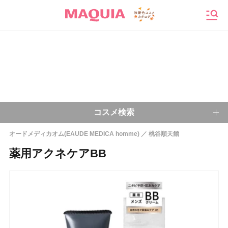
メニ
コスメ検索
オードメディカオム(EAUDE MEDICA homme)
桃谷順天館
キーワードから探す
薬用アクネケアBB
検索
今注目のキーワード：
乾燥肌
ベースメイク
アイシャドウ
プチプラコスメ