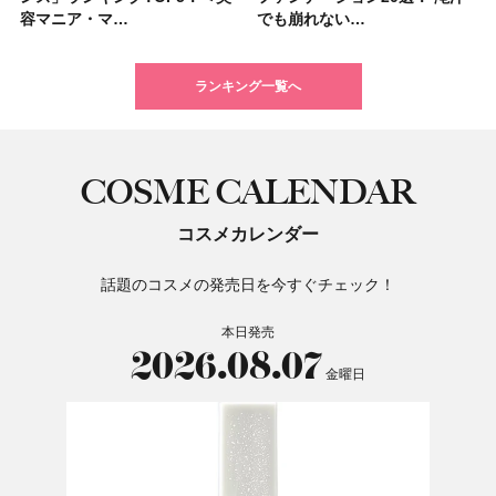
容マニア・マ…
挙紹介！ 人気…
でも崩れない…
集団・マキア…
美容マニア集…
17選
を1組2名様にプ…
イエベ・ブルベ別…
でも崩れない…
ケアクリーム「A…
別メイクHOW …
香りの世界へ。…
選び方＆糖質・脂…
＆人気の髪型…
るだけで保湿でき…
ベブルベ分け！
ランキング一覧へ
COSME CALENDAR
コスメカレンダー
話題のコスメの発売日を今すぐチェック！
本日発売
2026.08.07
金曜日