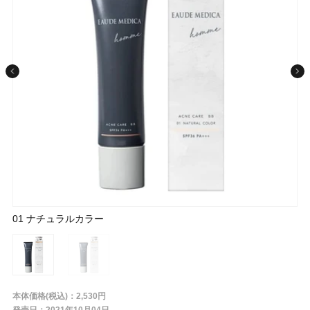
条件から探す
メーカー
ブランド
ジャンル
01 ナチュラルカラー
02 イエローベージュ
肌質
金額
本体価格(税込)：2,530円