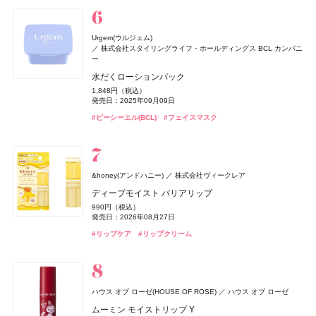
#スック(SUQQU)
#フェイスパウダー
シルキーシャイン シャンプー＆トリートメントセット
MUCHA(ミュシャ)
マッシュビューティーラボ
1,320円（税込）
ミュシャ インセンス
発売日：2026年05月15日
オードメディカオム(EAUDE MEDICA homme)
桃谷順天館
オサジ(OSAJI)
日東電化工業株式会社
Urgem(ウルジェム)
3,960円（税込）
#ダイアン(Diane)
#シャンプー
セザンヌ(CEZANNE)
ＨＡＣＣＩ
ＨＡＣＣＩ
Yunth(ユンス)
エルメス(HERMÈS)
エルメス(HERMÈS)
HACCI's JAPAN.LLC
HACCI's JAPAN.LLC
Aiロボティクス株式会社
エルメスジャポン
エルメスジャポン
セザンヌ化粧品
発売日：2026年07月23日
株式会社スタイリングライフ・ホールディングス BCL カンパニ
カントリー＆ストリーム
井田ラボラトリーズ
薬用アクネケアローション
オードトワレ until #02
ー
マキアージュ
資生堂
ウォータリーティントリップ
ボディクリーム リッチハニー
ハニーカルーセル 〜夢の続き〜 BLACK
リポソーム生ビタミンC
《ソレイユ ドゥ エルメス プードル ボン ミン レヨナン
《ソレイユ ドゥ エルメス プードル ボン ミン レヨナン
#ミュシャ(MUCHA)
#フレグランス
トリートメントハンドクリーム K（ハチミツとキンモク
2,200円（税込）
7,150円（税込）
水だくローションパック
エッセンスリキッド EX ブライトグロウ
ト》
ト》
発売日：2021年11月08日
660円（税込）
5,280円（税込）
発売日：2026年07月22日
22,000円（税込）
3,960円（税込）
セイ）
発売日：2026年08月07日
発売日：2026年10月23日
発売日：2026年10月23日
発売日：2025年06月02日
1,848円（税込）
3,960円（税込）
17,160円（税込）
17,160円（税込）
660円（税込）
#化粧水
#香水
#オードトワレ
発売日：2025年09月09日
発売日：2026年02月21日
発売日：2026年04月17日
発売日：2026年04月17日
発売日：2026年07月29日
Hair Theory Lab(ヘアセオリーラボ)
株式会社dr365
#セザンヌ(CEZANNE)
#ハッチ(HACCI)
#ハッチ(HACCI)
#サプリ
#ボディケア
#クリスマスコフレ
#リップ
#ビーシーエル(BCL)
#マキアージュ(MAQuillAGE)
#エルメス(Hermès)
#エルメス(Hermès)
#フェイスパウダー
#フェイスパウダー
#フェイスマスク
#ファンデーション
#ハンドクリーム
セラムイン シャンプー
#ハンドケア
ベネクス
ベネクス
4,400円（税込）
Elite Package
発売日：2025年05月08日
オードメディカオム(EAUDE MEDICA homme)
桃谷順天館
クロエ
コティジャパン合同会社
13,420円（税込）
#ヘアケア
#シャンプー
オペラ
ハウス オブ ローゼ(HOUSE OF ROSE)
LANEIGE(ラネージュ)
The Collagen(ザ・コラーゲン)
イミュ
アモーレパシフィックジャパン
資生堂ビューティーウェルネス
ハウス オブ ローゼ
発売日：2026年04月03日
薬用アクネケアウォッシュ
クロエ アトリエ デ フルール プラージュ デュ フィギエ
&honey(アンドハニー)
セザンヌ(CEZANNE)
ルナソル
ルナソル
カネボウ化粧品
カネボウ化粧品
セザンヌ化粧品
株式会社ヴィークレア
カントリー＆ストリーム
井田ラボラトリーズ
グロウリップティント
ムーミン ボディクリーム LJ
リップスリーピングマスク ミッドナイトミニズ
ザ・コラーゲン ＜ドリンク＞
#ボディケア
オードパルファム
1,980円（税込）
ディープモイスト バリアリップ
ブライトカラーシーラー
アイカラーレーションN
アイカラーレーションN
発売日：2021年11月08日
1,980円（税込）
1,650円（税込）
2,640円（税込）
297円（税込）
トリートメントハンドクリーム H（ハニー&ホットケー
20,790円（税込）
発売日：2026年08月20日
発売日：2026年11月01日
発売日：2024年10月12日
発売日：2024年02月01日
990円（税込）
748円（税込）
発売日：2026年05月28日
7,700円（税込）
7,700円（税込）
キ）
#洗顔
#洗顔料
発売日：2026年08月27日
発売日：2026年08月07日
発売日：2026年09月04日
発売日：2026年09月04日
ReFa(リファ)
MTG
#オペラ(OPERA)
#ハウス オブ ローゼ(HOUSE OF ROSE)
#ラネージュ(Laneige)
#資生堂
#インナーケア
#リップ
#クリスマスコフレ
#ボディケア
660円（税込）
#クロエ(Chloé)
#フレグランス
発売日：2026年07月29日
#リップケア
#セザンヌ(CEZANNE)
#ルナソル(LUNASOL)
#ルナソル(LUNASOL)
#リップクリーム
#コンシーラー
#アイシャドウ
#アイシャドウ
MILK PROTEIN TREATMENT PINK
BAKUNE
TENTIAL
#ハンドクリーム
#ハンドケア
1,980円（税込）
BAKUNE パイル
発売日：2025年02月28日
オードメディカオム(EAUDE MEDICA homme)
桃谷順天館
25,960円（税込）
#リファ(ReFa)
#ヘアケア
milktouch(ミルクタッチ)
ハウス オブ ローゼ(HOUSE OF ROSE)
KILIAN PARIS(キリアン パリ)
オバジ
ロート製薬
株式会社Coogee
ブルーベル・ジャパン
ハウス オブ ローゼ
CHANEL(シャネル)
CHANEL
薬用アクネケアBB
#睡眠
#リラックス
ハウス オブ ローゼ(HOUSE OF ROSE)
THREE(スリー)
北の快適工房
北の快適工房
北の達人コーポレーション
北の達人コーポレーション
ACRO(アクロ)
ハウス オブ ローゼ
ラブポーションシャイングロス
ムーミン ボディソープ LJ
ディスカバリーセット
オバジC インナーリポショット
チャンス オー スプランディド オードゥ パルファム
2,530円（税込）
ディオール(DIOR)
パルファン・クリスチャン・ディオール
ムーミン モイストリップ Y
アドバンスドエシリアルスムースオペレーター ルース
ヨイピール
ヨイピール
発売日：2021年10月04日
1,584円（税込）
1,430円（税込）
31,900円（税込）
8,370円（税込）
17,600円（税込）