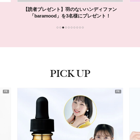
【読者プレゼント】羽のないハンディファン
「baramood」を3名様にプレゼント！
1
2
3
4
5
6
7
8
9
10
PICK UP
ピックアップ