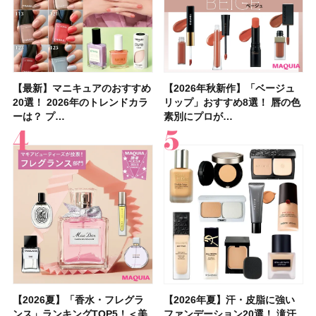
【最新】マニキュアのおすすめ
【2026年夏】汗に強い日焼け
【最新】マニキュアのおすすめ
【デパコスのネイルオイル10
【石井美保さんのおすすめお菓
【2026年夏】おすすめの髪型
【読者プレゼント】羽の見えな
【セザンヌ】8/7新色追加！
【2026年秋新作】「ベージュ
【石井美保さん】おすすめの
【2026年秋新作】「ベージュ
【2026年】ボディ用日焼け止
【板野友美さんの美活】「最
【2026年夏】小顔に見えるボ
【2026年8月の一粒万倍日】お
【限定】&be「リップカラーデ
20選！ 2026年のトレンドカラ
止めのおすすめ13選！ 汗で塗
20選！ 2026年のトレンドカラ
選】プレゼントにおすすめ！ケ
子＆お茶10選】手土産にもぴっ
36選！ショート・ボブ・ミディ
いハンディファン
「ウォータリーティントリップ
リップ」おすすめ8選！ 唇の色
「ブライトニング」11選！ ス
リップ」おすすめ8選！ 唇の色
めUVのおすすめ20選！ この夏
近、下の歯の矯正を再開したん
ブの髪型37選！ レイヤー・切
すすめの開運コスメ＆美容アイ
ュオ 01 ピンクベージュ」レビ
ーは？ プ…
膜が強化され…
ーは？ プ…
ア効果、ビジュ、…
たり
アム・ロング…
「baramood」を3名様…
」10モモピュ…
素別にプロが…
キンケアからサプ…
素別にプロが…
注目の人気…
です」オーラルケア…
りっぱなしな…
テム10選！
ュー｜落ち…
【2026夏】「香水・フレグラ
【クリスマスコフレ2026】ク
【2026年夏】汗・皮脂に強い
【2026夏】「リップケア」ラ
【2026夏】「インナーケア・
【最新】髪のうねり・広がり・
【フォロー＆いいねで当たる】
【全色レビュー】ケイト メロ
【2026年夏】汗・皮脂に強い
【コスメデコルテ】ブランド最
【崩れないフェイスパウダーの
【クリスマスコフレ2026】
【おすすめダイエットサプリ８
【2026年】最新トレンド「ボ
【無印良品】スキンケア×衣料
【スック2026新作】秋コレク
ンス」ランキングTOP5！＜美
リニークのホリデーコフレを一
ファンデーション20選！ 滝汗
ンキングTOP5！＜美容マニア
サプリ」ランキングTOP5！＜
くせ毛におすすめのシャンプー
中国割烹旅館 掬水亭の宿泊券
ウブラウンアイズ限定色追加！
ファンデーション20選！ 滝汗
高峰ラインから新作エイジング
塗り方】ブラシ？パフ？ 肌質
BAUM（バウム）が誘う静寂の
選】食べすぎた日をサポート！
ブ」13種類を徹底解説！ 定番
素材の最強タッグで実現！ 着
ションを全品スウォッチ&イエ