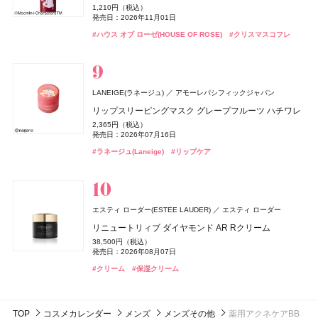
発売日：2026年05月27日
発売日：2026年11月01日
発売日：2022年11月09日
発売日：2023年07月10日
パウダー
1,210円（税込）
発売日：2026年01月09日
7,370円（税込）
7,370円（税込）
ディオール ヴェルニ
#BBクリーム
発売日：2026年11月01日
発売日：2026年08月31日
発売日：2026年08月31日
6,050円（税込）
ジルスチュアート ビューティ
ジルスチュアート ビューティ
#ミルクタッチ(milktouch)
#ハウス オブ ローゼ(HOUSE OF ROSE)
#フレグランス
#オバジ(Obagi)
#クリスマスコフレ
#エイジングケア
#リップグロス
#ボディケア
4,950円（税込）
#シャネル(CHANEL)
#フレグランス
newmine(ニューミン)
西川
発売日：2026年04月10日
発売日：2026年08月14日
#ハウス オブ ローゼ(HOUSE OF ROSE)
#美容液
#美容液
#クリスマスコフレ
サムシングピュアブルー ディープ ヘッドクレンズ
ピローケース
#スリー(THREE)
#フェイスパウダー
#ネイルポリッシュ
#ネイルカラー
4,070円（税込）
6,600円（税込）
発売日：2024年04月26日
ジョー マローン ロンドン(JO MALONE LONDON)
#ジルスチュアート(JILL STUART)
ジョー マローン ロンドン
#ヘアケア
ディオール(DIOR)
レイフズ(Lāfe’ｓ)
エトヴォス(ETVOS)
毎日美活
カネボウ化粧品
石澤研究所
パルファン・クリスチャン・ディオール
エトヴォス
シン ピュルテ(Sinn Purete')
JIMOS
LANEIGE(ラネージュ)
whomee(フーミー)
whomee(フーミー)
株式会社WinC
株式会社WinC
アモーレパシフィックジャパン
ブラック シダーウッド & ジュニパー シェービング クリ
ディオール アディクト クチュール リップスティック ケ
ホールボディ フレッシュスプレー
2026 ホリデーコフレ
コラーゲン プラス＜ゼリー＞
ハウス オブ シン ピュルテ エチケット ヘア&ボディミス
NARS
NARS JAPAN
CHANEL(シャネル)
CHANEL
ーム
リップスリーピングマスク グレープフルーツ ハチワレ
ース
キラ ベース オイル
キラ ベース オイル
2,200円（税込）
9,900円（税込）
5,400円（税抜）
ト
発売日：2026年07月15日
発売日：2026年11月04日
Keeps(キープス)
西川
ライトリフレクティング ファンデーション
9,460円（税込）
2,365円（税込）
5,500円（税込）
3,850円（税込）
3,850円（税込）
ヴェルニ
1,760円（税込）
発売日：2026年04月24日
発売日：2026年07月16日
発売日：2026年08月14日
発売日：2026年10月01日
発売日：2026年10月01日
7,150円（税込）
ReFa(リファ)
発売日：2026年10月23日
MTG
#プチプラ
#エトヴォス(Etvos)
Keeps クッション for beauty
#ボディケア
#クリスマスコフレ
5,280円（税込）
発売日：2024年07月12日
発売日：2026年02月27日
#ジョーマローンロンドン(JO MALONE LONDON)
#クリーム
#ラネージュ(Laneige)
#リップ
#フーミー(WHOMEE)
#フーミー(WHOMEE)
#リップスティック
#オイル
#オイル
#リップケア
14,300円（税込）
ReFa AURA (MODERN color)
#ミスト
#ヘアミスト
#ナーズ(NARS)
#ファンデーション
#シャネル(CHANEL)
#ネイルポリッシュ
23,760円（税込）
ぐーぴたっ
ナリスアップ コスメティックス
発売日：2026年07月22日
ぐーぴたっ グミ
#リファ(ReFa)
#ブラシ
ロクシタン(L'OCCITANE)
athletia(アスレティア)
エキップ
ロクシタンジャポン
150円（税抜）
DISM(ディズム)
アンファー
エスティ ローダー(ESTEE LAUDER)
NARS
コスメデコルテ
コスメデコルテ
NARS JAPAN
コーセー
コーセー
エスティ ローダー
ディオール(DIOR)
パルファン・クリスチャン・ディオール
ラヴァンド パフュームド シャワージェル
スキンケア ホリデーキット 2026
発売日：2010年08月02日
エレガンス
エレガンス コスメティックス
デュカート
シャンティ
EMS EER メディスキンケアデバイス
リニュートリィブ ダイヤモンド AR Rクリーム
インセイシャブル リキッドブラッシュ
ルージュデコルテ クリームサテン
ルージュデコルテ クリームサテン
3,960円（税込）
14,850円（税込）
ミス ディオール ブルーミング ブーケ ローラー パール
発売日：2026年07月01日
発売日：2026年11月20日
ラスターモイスト ヴェール
35,200円（税込）
38,500円（税込）
5,390円（税込）
5,500円（税込）
5,500円（税込）
ネイルオイルセラム アロマ
6,930円（税込）
発売日：2024年10月23日
発売日：2026年08月07日
発売日：2026年08月05日
発売日：2026年07月16日
発売日：2026年07月16日
8,800円（税込）
アルジェラン
発売日：2026年07月03日
カラーズ
#ロクシタン(L'OCCITANE)
#アスレティア（athletia）
#ボディケア
#スキンケア
1,100円（税込）
発売日：2026年09月18日
発売日：2025年10月10日
#美顔器
#美容家電
#クリーム
#ナーズ(NARS)
#コスメデコルテ(DECORTÉ)
#コスメデコルテ(DECORTÉ)
#保湿クリーム
#チーク
#リップ
#リップ
メロウリペア オーガニック シャンプー
#フレグランス
#香水
#エレガンス(Elegance)
#フェイスパウダー
#デュカート(Ducato)
#ネイルケア
1,760円（税込）
発売日：2026年08月11日
TOP
コスメカレンダー
メンズ
メンズその他
薬用アクネケアBB
#アルジェラン(ARGELAN)
#シャンプー