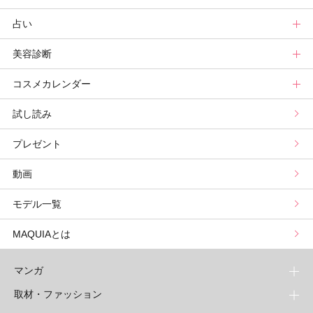
占い
記事ランキング
読者ベスコス
ニュース
連載トップ
美容診断
メンバーランキング
プチプラコスメグランプリ
ライフスタイルまとめ
マキアエディターズのオッス！推しコス
占いトップ
コスメカレンダー
ブライトニング・UVグランプリ
ライフスタイル診断
小林ひろ美のキレイはかけ算
Keikoの月星座占い
美容診断トップ
試し読み
プリュスベスコス
小田ユイコのマニアックビューティREPORT
三島キアリーの12星座別 恋愛運&美容運
パーソナルカラー診断
コスメカレンダートップ
プレゼント
野毛まゆりの実況野毛Channel
動物キャラナビ占い
顔タイプ髪型診断
検索
動画
星谷菜々の美に効くスイーツ
ムーン・リーの運を呼び寄せる香り
モデル一覧
山本舞香のBeauty Script
MAQUIAとは
マンガ
取材・ファッション
少年マンガ