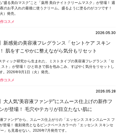
から“盛る美白マスク”こと「薬用 美白ナイトクリームマスク」が登場！ 週
、夜のお手入れの最後に使うクリーム。盛るように塗るのがコツです！
日（火）発売。
新作コスメ
2026.05.30
IDO】新感覚の美容液フレグランス「セントケア スキン
！ 肌をすこやかに整えながら気分もリセット
のホリスティック研究から生まれた、ミストタイプの美容液フレグランス「セ
 ミスト」が登場！ ひと吹きで肌を包みこみ、すばやく気分をリセットし
。2026年9月1日（火）発売。
新作コスメ
2026.05.28
DO】大人気“美容液ファンデ”にスムース仕上げの新作フ
ンが登場！ 毛穴やテカリが目立たない肌に
“美容液ファンデ”から、スムース仕上がりの「エッセンス スキンスムース フ
が登場！ 復刻発売となるピンクベースカラーの「エッセンス スキンセ
ー」も見逃せない。2026年7月発売です。