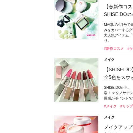
【春新作コス
SHISEID
MAQUIA4月
みをカバーするグ
大人気アイテム「
り。
#新作コスメ
#ケ
メイク
【SHISE
全5色をスウ
SHISEIDOから
場！ テクノサテ
用感がポイントです
#メイク
#リップ
メイク
メイクアップ部