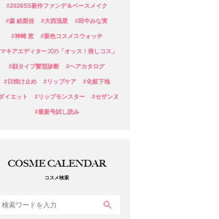
#2026SS新作ファンデ＆ベースメイク
#森 絵梨佳
#大西流星
#田中みな実
#神崎 恵
#新色コスメスウォッチ
#マキアエディターズの「オッス！推しコス」
#顔タイプ髪型診断
#ヘアカタログ
#日焼け止め
#リップケア
#化粧下地
#ダイエット
#リップモンスター
#セザンヌ
#最新号試し読み
COSME CALENDAR
コスメ検索
検索