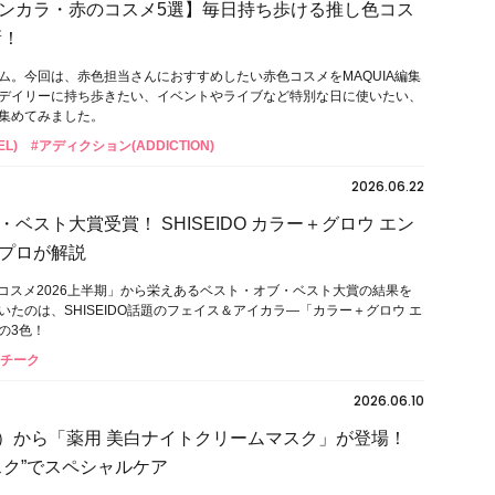
ンカラ・赤のコスメ5選】毎日持ち歩ける推し色コス
新！
ム。今回は、赤色担当さんにおすすめしたい赤色コスメをMAQUIA編集
デイリーに持ち歩きたい、イベントやライブなど特別な日に使いたい、
集めてみました。
L)
#アディクション(ADDICTION)
2026.06.22
ベスト大賞受賞！ SHISEIDO カラー＋グロウ エン
プロが解説
ストコスメ2026上半期」から栄えあるベスト・オブ・ベスト大賞の結果を
いたのは、SHISEIDO話題のフェイス＆アイカラ―「カラー＋グロウ エ
の3色！
#チーク
2026.06.10
ク）から「薬用 美白ナイトクリームマスク」が登場！
スク”でスペシャルケア