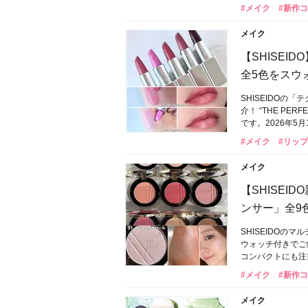
#メイク
#新作
メイク
【SHISE
全5色をスウ
SHISEIDOの
介！ “THE P
です。2026年5
#メイク
#リップ
メイク
【SHISE
ンサー」全9
SHISEIDO
ウォッチ付きでご
コンパクトにも注
#メイク
#新作
メイク