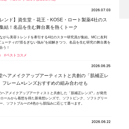
2026.07.03
レンド】資生堂・花王・KOSE・ロート製薬4社のス
集結！名品を生む舞台裏を熱くトーク
ながら美容トレンドを牽引する4社のスター研究員が集結。MCに友利
ビューティの“揺るぎない強み”を紐解きつつ、名品を生む研究の舞台裏を
合う！
)
#ベストコスメ
2026.06.25
資生堂ヘアメイクアップアーティストと共創の「肌補正レ
！ フレーム×レンズおすすめの組み合わせも
生堂のヘアメイクアップアーティストと共創した「肌補正レンズ*」が発売
トロールから着想を得た新発想レンズで、ソフトピンク、ソフトグリー
ー、ソフトブルーの4色から肌悩みに応じて選べます。
2026.06.22