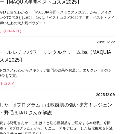
【MAQUIA年間ベストコスメ2025】
がひと目でわかる！「MAQUIA年間ベストコスメ2025」から、メイク
ングTOP10をお届け。1位は「ベストコスメ2025下半期」ベスト・メイ
輝いたあの大人気パウダー！
ル(CHANEL)
2025.12.22
ール レチノパワー リンクルクリーム ba【MAQUIA
メ2025】
ベストコスメ2025からスキンケア部門の結果をお届け。エリクシールのシ
7位を受賞。
ストコスメ
2025.12.09
した「dプログラム」は敏感肌の強い味方！レジェン
・野毛まゆりさんが解説
愛する野毛さんが、これは！と唸る新製品をご紹介する本連載。今回
添う『dプログラム』から、リニューアルデビューした新化粧水＆乳液
テクスチャーに注目です！