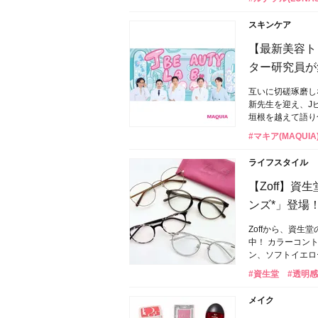
スキンケア
【最新美容ト
ター研究員が
互いに切磋琢磨し
新先生を迎え、J
垣根を越えて語り
#マキア(MAQUIA
ライフスタイル
【Zoff】
ンズ*」登場
Zoffから、資
中！ カラーコン
ン、ソフトイエロ
#資生堂
#透明感
メイク