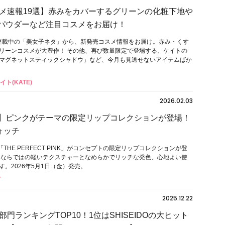
メ速報19選】赤みをカバーするグリーンの化粧下地や
Oのパウダーなど注目コスメをお届け！
号で連載中の「美女子ネタ」から、新発売コスメ情報をお届け。赤み・くす
リーンコスメが大豊作！ その他、再び数量限定で登場する、ケイトの
マグネットスティックシャドウ」など、今月も見逃せないアイテムばか
イト(KATE)
2026.02.03
IDO】ピンクがテーマの限定リップコレクションが登場！
ォッチ
、「THE PERFECT PINK」がコンセプトの限定リップコレクションが登
ンならではの軽いテクスチャーとなめらかでリッチな発色、心地よい使
。2026年5月1日（金）発売。
2025.12.22
門ランキングTOP10！1位はSHISEIDOの大ヒット