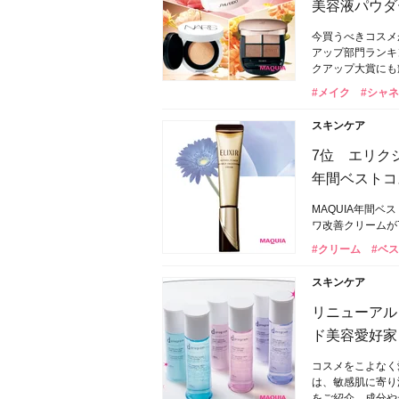
美容液パウダー
今買うべきコスメ
アップ部門ランキ
クアップ大賞にも
#メイク
#シャネ
スキンケア
7位 エリクシ
年間ベストコス
MAQUIA年間
ワ改善クリームが
#クリーム
#ベ
スキンケア
リニューアル
ド美容愛好家
コスメをこよなく
は、敏感肌に寄り
をご紹介。成分や