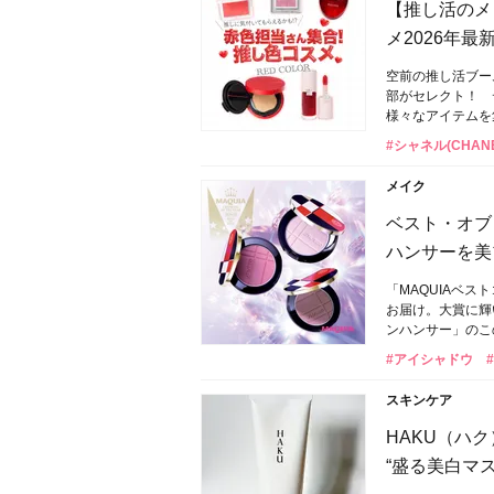
【推し活のメ
メ2026年最
空前の推し活ブー
部がセレクト！ 
様々なアイテムを
#シャネル(CHANE
メイク
ベスト・オブ・
ハンサーを美
「MAQUIAベ
お届け。大賞に輝
ンハンサー」のこ
#アイシャドウ
スキンケア
HAKU（ハ
“盛る美白マ