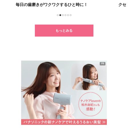
クセ・うねり・パサつきに悩む人必見！
新ル
1
2
3
4
5
6
もっとみる
PR