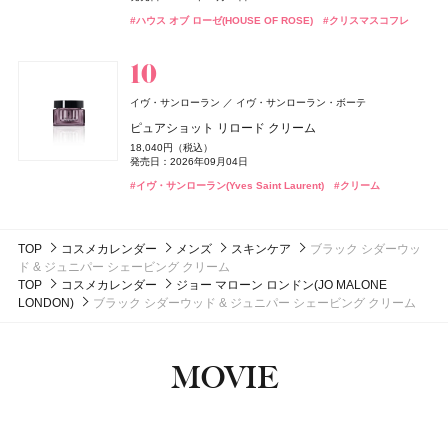
ラベンダー & ホワイト シダー リネン スプレー
#イヴ・サンローラン(Yves Saint Laurent)
ByGLOW(バイグロー)
Hamee(ハミィ)
#ファンデーション
発売日：2021年12月06日
1,760円（税込）
リップカラーデュオ
アイカラーレーションN
アイカラーレーションN
#ポーラ(POLA)
#クリスマスコフレ
#ハウス オブ ローゼ(HOUSE OF ROSE)
ザ プレミアム 薬用リンクルホワイト ハンドクリーム ポ
AZオイルコントロールクリーム
#クリスマスコフレ
発売日：2026年03月16日
9,460円（税込）
リポアイロン サークルショット タブレット
#ボディケア
#アンチエイジング
バンフォード
ピューリティ
1,980円（税込）
7,700円（税込）
7,700円（税込）
発売日：2026年04月10日
ケモンスペシャルパッケージ
2,750円（税込）
発売日：2026年08月03日
#スティーブン・ノル(STEPHEN KNOLL)
発売日：2026年09月04日
発売日：2026年09月04日
#シャンプー
756円（税込）
ボディスプラッシュ ワン モーニング
発売日：2024年09月25日
発売日：2026年08月03日
#ジョーマローンロンドン(JO MALONE LONDON)
発売日：2026年07月23日
#アンドビー(＆be)
#ルナソル(LUNASOL)
#ルナソル(LUNASOL)
#リップ
#アイシャドウ
#アイシャドウ
18,000円（税抜）
#クリーム
#メンズコスメ
#ハンドクリーム
#ハンドケア
whomee(フーミー)
株式会社WinC
#インナーケア
#インナービューティー
発売日：2016年03月01日
フローラノーティス ジルスチュアート
イヴ・サンローラン
イヴ・サンローラン・ボーテ
スムース スキン ベース
ジルスチュアート ビューティ
ボンド・ナンバーナイン
ブルーベル・ジャパン
ピュアショット リロード クリーム
コアミー
アリミノ
2,970円（税込）
スウィートオスマンサス オードパルファン & リペアヘ
セント・オブ・ピース ボディシルク
発売日：2026年08月21日
18,040円（税込）
3CE
トリートメント オイル EX
アオイル
Oh! Baby
Oh! Baby
日本ロレアル
ハウス オブ ローゼ
ハウス オブ ローゼ
16,500円（税抜）
発売日：2026年09月04日
DISM(ディズム)
アンファー
CoenRich(コエンリッチ)
コーセーコスメポート
#フーミー(WHOMEE)
#化粧下地
発売日：2014年09月03日
3,800円（税抜）
5,390円（税込）
ベルベット リップティント
Oh!Baby ボディケアギフト a
Oh!Baby ボディケアギフト a
#イヴ・サンローラン(Yves Saint Laurent)
GGポアケアフォームマスク
#クリーム
発売日：2020年04月22日
発売日：2026年08月07日
ナイトリニュー ハンドクリーム ポケモンスペシャルパ
2,530円（税込）
3,300円（税込）
3,300円（税込）
2,750円（税込）
ッケージ
発売日：2026年08月08日
#フローラノーティス ジルスチュアート（Flora Notis JILL
発売日：2026年11月01日
発売日：2026年11月01日
発売日：2024年09月25日
STUART）
発売日：2026年08月03日
#マットリップ
#ハウス オブ ローゼ(HOUSE OF ROSE)
#ハウス オブ ローゼ(HOUSE OF ROSE)
#ティントリップ
#クリスマスコフレ
#クリスマスコフレ
#美容液
#フェイスマスク
TOP
コスメカレンダー
メンズ
スキンケア
ブラック シダーウッ
#ヘアオイル
#ハンドクリーム
#ハンドケア
ド & ジュニパー シェービング クリーム
TOP
コスメカレンダー
ジョー マローン ロンドン(JO MALONE
LONDON)
ブラック シダーウッド & ジュニパー シェービング クリーム
MOVIE