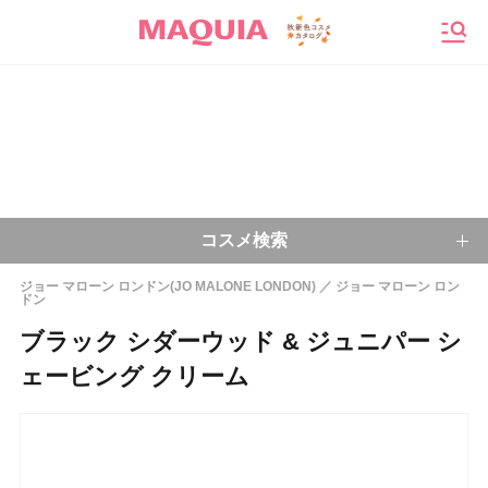
メニ
コスメ検索
ジョー マローン ロンドン(JO MALONE LONDON)
ジョー マローン ロン
ドン
キーワードから探す
ブラック シダーウッド & ジュニパー シ
検索
ェービング クリーム
今注目のキーワード：
乾燥肌
ベースメイク
アイシャドウ
プチプラコスメ