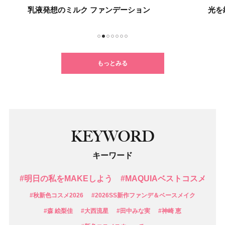
光を紡ぐケアで未来の肌を思いのままに
不要
1
2
3
4
5
6
7
もっとみる
KEYWORD
キーワード
#明日の私をMAKEしよう
#MAQUIAベストコスメ
#秋新色コスメ2026
#2026SS新作ファンデ＆ベースメイク
#森 絵梨佳
#大西流星
#田中みな実
#神崎 恵