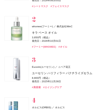
発売日：2026年08月05日
ョン
発売日：2026年08月21日
発売日：2026年08月07日
発売日：2024年04月16日
発売日：2026年07月15日
発売日：2026年08月03日
発売日：2026年11月01日
発売日：2026年07月23日
発売日：2026年02月17日
発売日：2026年08月07日
発売日：2026年08月07日
#タンバリンズ(TAMBURINS)
#フレグランス
#シートマスク
#フェイスマスク
9,460円（税込）
#フーミー(WHOMEE)
#セザンヌ(CEZANNE)
#コーセー(KOSÉ)
#プチプラ
#ツール
#ハウス オブ ローゼ(HOUSE OF ROSE)
#ミュシャ(MUCHA)
#ファンケル(FANCL)
#セザンヌ(CEZANNE)
#セザンヌ(CEZANNE)
#ボディケア
#ネイルカラー
#フレグランス
#サプリ
#ファンデーション
#リップ
#リップ
#リップ
#クリスマスコフレ
発売日：2026年04月24日
#ジョーマローンロンドン(JO MALONE LONDON)
#化粧水
グッチ ビューティ
コティジャパン合同会社
whomee(フーミー)
株式会社WinC
セザンヌ(CEZANNE)
ディオール(DIOR)
CoenRich(コエンリッチ)
スキンアクア
Straine(ストレイン)
SHIRORU(シロル)
ベネクス
Attenir(アテニア)
DRIP TUNE(ドリップチューン)
DRIP TUNE(ドリップチューン)
ベネクス
ロート製薬
アテニア
パルファン・クリスチャン・ディオール
SHIRORU(シロル)
Aiロボティクス株式会社
セザンヌ化粧品
コーセーコスメポート
株式会社スギ薬局
株式会社スギ薬局
グッチ フローラ ゴージャス オーキッド オードパルファ
キラ ベース オイル
ブライトカラーシーラー
ディオール アディクト クチュール リップスティック ケ
ザ プレミアム 薬用リンクルホワイト ハンドクリーム 金
ヒアルロンセラムUV
ストレートヘアミスト
SHIRORU クリスマスコフレ2026
Elite Package
かんせつスマート
発酵シートマスク
発酵シートマスク
ム インテンス
3,850円（税込）
murphy(マーフィー)
I-ne
ース
木犀の香り ポケモンスペシャルパッケージ
748円（税込）
1,320円（税込）
1,980円（税込）
3,960円（税込）
13,420円（税込）
2,695円（税込）
1,078円（税込）
1,078円（税込）
発売日：2026年10月01日
24,970円（税込）
薬用 UV オールインワンジェル
発売日：2026年08月07日
発売日：2026年08月01日
発売日：2026年11月01日
発売日：2026年04月03日
発売日：2020年06月16日
発売日：2026年08月05日
発売日：2026年08月05日
5,500円（税込）
発売日：2026年08月03日
発売日：2026年09月01日
#ロート製薬
#UV
#フーミー(WHOMEE)
#オイル
発売日：2026年08月14日
2,750円（税込）
#セザンヌ(CEZANNE)
#トリートメント
#シロル(SHIRORU)
#ボディケア
#アテニア(Attenir)
#シートマスク
#シートマスク
#フェイスマスク
#フェイスマスク
#ヘアトリートメント
#サプリ
#クリスマスコフレ
#コンシーラー
#ハンドクリーム
#グッチ(GUCCI）
#ハンドケア
#フレグランス
発売日：2026年01月30日
#リップ
#リップスティック
#オールインワン
#メンズコスメ
athletia(アスレティア)
エキップ
Eucerin(ユーセリン)
ニベア花王
エルメス(HERMÈS)
YOLU(ヨル)
エトヴォス(ETVOS)
BAKUNE
ファンケル(FANCL)
ディオール(DIOR)
ディオール(DIOR)
TENTIAL
I-ne
パルファン・クリスチャン・ディオール
パルファン・クリスチャン・ディオール
ファンケル
エルメスジャポン
エトヴォス
CoenRich(コエンリッチ)
CHANEL(シャネル)
CHANEL
コーセーコスメポート
スキンプロテクション UVジェル
ユーセリン ハリフィラー バクチライズセラム
ディオール(DIOR)
パルファン・クリスチャン・ディオール
《ソレイユ ドゥ エルメス プードル ボン ミン レヨナン
メロウナイトリペア ミルクヘアマスク
2026 ホリデーコフレ
BAKUNE パイル
濃縮大豆イソフラボン 乳酸菌プラス
ディオール アディクト クチュール リップスティック ケ
ディオール アディクト クチュール リップスティック ケ
ザ プレミアム 薬用リンクルナイト ハンドクリーム ポケ
チャンス オー スプランディド オードゥ パルファム
5,500円（税込）
8,800円（税込）
オードメディカオム(EAUDE MEDICA homme)
桃谷順天館
ト》
ルージュ ディオール オン ステージ
ース
ース
発売日：2026年03月06日
1,650円（税込）
9,900円（税込）
25,960円（税込）
1,980円（税込）
モンスペシャルパッケージ
発売日：2025年11月29日
17,600円（税込）
薬用アクネケアゲル
発売日：2026年08月04日
発売日：2026年11月04日
発売日：2025年01月16日
17,160円（税込）
5,940円（税込）
発売日：2026年01月09日
5,500円（税込）
5,500円（税込）
発売日：2026年08月03日
#アスレティア（athletia）
#睡眠
#リラックス
#UV
#美容液
#エイジングケア
発売日：2026年04月17日
発売日：2025年09月19日
発売日：2026年08月14日
発売日：2026年08月14日
2,420円（税込）
#トリートメント
#エトヴォス(Etvos)
#ファンケル(FANCL)
#ヘアトリートメント
#クリスマスコフレ
#サプリ
#シャネル(CHANEL)
#フレグランス
#ハンドクリーム
#ハンドケア
発売日：2021年11月08日
#エルメス(Hermès)
#パルファン･クリスチャン･ディオール(PARFUMS CHRISTIAN
#リップ
#リップ
#リップスティック
#リップスティック
#フェイスパウダー
DIOR)
#オールインワン
#オールインワンジェル
#リップ
Hits Different(ヒッツ ディファレント)
newmine(ニューミン)
西川
オルビス(ORBIS)
オルビス