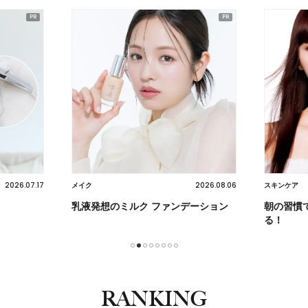
2026.08.06
2026.07.22
スキンケア
スキンケア
ーション
朝の習慣でメイクの仕上がりが変わ
諦めてい
る！
1
2
3
4
5
6
7
8
RANKING