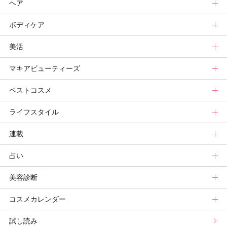
ヘア
スキンケアまとめ
ニュース
新色トップ
ボディケア
スキンケア診断
メイクまとめ
クリスマスコフレ
ヘアトップ
美活
ベースメイクカタログ
秋新色
ニュース
ボディケアトップ
マキアビューティーズ
メイク診断
新色コスメスウォッチ
ヘアカタログ
ニュース
美活トップ
ベストコスメ
ビューティ速報
ヘアまとめ
ボディケアまとめ
美活グランプリ
マキアビューティーズトップ
ライフスタイル
ヘア診断
ボディケア診断
ヘルスケア・ダイエット
TOPビューティーズ一覧
ベストコスメトップ
連載
ビューティーズ一覧
ベストコスメ
ライフスタイルトップ
占い
記事ランキング
読者ベスコス
ニュース
連載トップ
美容診断
メンバーランキング
プチプラコスメグランプリ
ライフスタイルまとめ
マキアエディターズのオッス！推しコス
占いトップ
コスメカレンダー
ブライトニング・UVグランプリ
ライフスタイル診断
小林ひろ美のキレイはかけ算
Keikoの月星座占い
美容診断トップ
試し読み
プリュスベスコス
小田ユイコのマニアックビューティREPORT
三島キアリーの12星座別 恋愛運&美容運
パーソナルカラー診断
コスメカレンダートップ