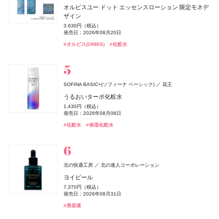
BOTANIST
キールズ
CLEVER(クレバー)
日本ロレアル
I-ne
株式会社ネイチャーラボ
株式会社マツキヨココカラ＆カンパニー
アユーラ(AYURA)
アユーラ
フローラノーティス ジルスチュアート
ピローケース
オルビスユー ドット エッセンスローション 限定モネデ
ケイト
ディオール(DIOR)
ディオール(DIOR)
カネボウ化粧品
パルファン・クリスチャン・ディオール
パルファン・クリスチャン・ディオール
ジルスチュアート ビューティ
ボタニカルヘアミルク 02
ハンド&リップ ミニギフトセット
クリアプロテイン マッスル ぶどう味
マウスセラム ミスト キャラメルトフィー
メディテーションオードパルファム ディープドロップ
ザイン
6,600円（税込）
オードメディカオム(EAUDE MEDICA homme)
桃谷順天館
ジュレリープコンシーラー
ルージュ ディオール オン ステージ
ルージュ ディオール オン ステージ
1,650円（税込）
2,750円（税込）
3,974円（税込）
1,320円（税込）
ネイルオイルエッセンス
5,500円（税込）
3,630円（税込）
ちふれ
薬用アクネケアローション
ちふれ化粧品
発売日：2026年08月01日
発売日：2026年12月03日
発売日：2024年09月01日
発売日：2026年09月11日
1,650円（税込）
発売日：2026年10月30日
5,940円（税込）
5,940円（税込）
発売日：2026年08月20日
2,970円（税込）
発売日：2025年10月25日
発売日：2025年09月19日
発売日：2025年09月19日
2,200円（税込）
チーク プライマー
発売日：2025年01月10日
#ボタニスト(BOTANIST)
#キールズ(Kiehl's)
#筋トレ
#プロテイン
#クリスマスコフレ
#トリートメント
#オーラルケア
#アユーラ(AYURA)
#フレグランス
#オルビス(ORBIS)
#化粧水
発売日：2021年11月08日
#ケイト(KATE)
#パルファン･クリスチャン･ディオール(PARFUMS CHRISTIAN
#パルファン･クリスチャン･ディオール(PARFUMS CHRISTIAN
#コンシーラー
990円（税込）
#フローラノーティス ジルスチュアート（Flora Notis JILL
DIOR)
DIOR)
発売日：2026年08月10日
Keeps(キープス)
#化粧水
西川
STUART）
#ちふれ(CHIFURE)
Keeps クッション for beauty
#リップ
#リップ
#チーク
#ネイルケア
14,300円（税込）
ZEN shampoo
キールズ
トランシーノ
日本ロレアル
第一三共ヘルスケア
王子製薬
ニベア
ニベア花王
CHANEL(シャネル)
CHANEL
SOFINA BASIC+(ソフィーナ ベーシック)
花王
キスミー フェルム
KISSME（伊勢半）
ZEN shampoo コンディショナー
瞬間バリア※クリーム UFC ミニギフトセット
トランシーノ®EX［第1類医薬品］
ニベアUV ディープ プロテクト&ケア ジェル
レ ゼクストレ ドゥ シャネル パース スプレイ セット
うるおいターボ化粧水
オードメディカオム(EAUDE MEDICA homme)
桃谷順天館
クッションワンダー ステイカバーSP
2,398円（税込）
3,190円（税込）
7,260円（税込）
1,078円（税込）
93,830円（税込）
1,430円（税込）
ルナソル
whomee(フーミー)
薬用アクネケアウォッシュ
whomee(フーミー)
カネボウ化粧品
株式会社WinC
株式会社WinC
発売日：2025年05月29日
発売日：2026年12月03日
発売日：2024年03月08日
発売日：2025年02月08日
CoenRich(コエンリッチ)
コーセーコスメポート
3,520円（税込）
発売日：2026年06月19日
発売日：2026年08月08日
発売日：2026年09月10日
1,980円（税込）
アイカラーレーションN
nishikawa
ミルク ファンデーション
ミルク ファンデーション
西川
#ヘアケア
#キールズ(Kiehl's)
#美白
#美白ケア
#コンディショナー
#スキンケア
#ニベア(NIVEA)
#UV
薬用エクストラガード ハンドクリーム ポケモンスペシ
#シャネル(CHANEL)
#フレグランス
#化粧水
#保湿化粧水
発売日：2021年11月08日
#ファンデーション
#クッションファンデ
7,700円（税込）
3,190円（税込）
3,190円（税込）
ャルパッケージ
#005 punitoro まくら
発売日：2026年09月04日
発売日：2026年08月21日
#洗顔
発売日：2026年08月21日
#洗顔料
発売日：2026年08月03日
6,600円（税込）
#ルナソル(LUNASOL)
#フーミー(WHOMEE)
#フーミー(WHOMEE)
#ファンデーション
#ファンデーション
#アイシャドウ
#ハンドクリーム
#ハンドケア
#睡眠
ZEN shampoo
クリニーク
KINS(キンズ)
クリニーク ラボラトリーズ
KINS(キンズ)
王子製薬
小林製薬
小林製薬
クロエ
コティジャパン合同会社
北の快適工房
北の達人コーポレーション
ディオール(DIOR)
パルファン・クリスチャン・ディオール
ZEN shampoo シャンプー
イーブン ベター ダブル セラム セット 27
SUPPLEMENTS GUT+
糸ようじ コンパクトヘッドタイプ
クロエ アトリエ デ フルール スー レ パン オードパルフ
ヨイピール
オードメディカオム(EAUDE MEDICA homme)
桃谷順天館
ディオール フォーエヴァー フルイド スキン グロウ
2,398円（税込）
17,600円（税込）
10,152円（税込）
825円（税込）
ァム
7,370円（税込）
NARS
セザンヌ(CEZANNE)
薬用アクネケアBB
セザンヌ(CEZANNE)
NARS JAPAN
セザンヌ化粧品
セザンヌ化粧品
発売日：2025年05月29日
発売日：2026年10月09日
発売日：2023年08月10日
発売日：2025年04月16日
8,030円（税込）
発売日：2026年08月31日
デュカート
シャンティ
20,790円（税込）
よーじや
株式会社よーじや
発売日：2026年02月27日
2,530円（税込）
インセイシャブル リキッドブラッシュ
発売日：2026年05月28日
ブライトカラーシーラー
ブライトカラーシーラー
#ヘアケア
#クリニーク(CLINIQUE)
#サプリ
#便秘解消
#シャンプー
#クリスマスコフレ
#オーラルケア
#美容液
ネイルショットセラム 01
ねむり ピローミスト
発売日：2021年10月04日
5,390円（税込）
748円（税込）
748円（税込）
#クロエ(Chloé)
#フレグランス
990円（税込）
2,420円（税込）
発売日：2026年08月05日
発売日：2026年08月07日
#BBクリーム
発売日：2026年08月07日