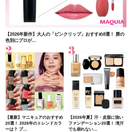
【2026年新作】大人の「ピンクリップ」おすすめ8選！ 唇の
【上田竜也さんのマイベストコスメ５選】大人になって開眼
【2026年新作】大人の「ピンクリップ」おすすめ8選！ 唇の
【2026夏】「香水・フレグランス」ランキングTOP5！＜美
【2026年最新】ダイエットや腸活におすすめの食品・ドリン
【2026年夏】40代におすすめの髪型30選！ 若く見える・手
【フォロー＆いいねで当たる】中国割烹旅館 掬水亭の宿泊券
【セザンヌ】8/7新色追加！「ウォータリーティントリップ
色別にプロが…
したからこそ愛が深…
色別にプロが…
容マニア・マ…
ク6選！ 美活…
入れが楽な…
を1組2名様にプ…
」10モモピュ…
【最新】マニキュアのおすすめ
【石井美保さん】おすすめの
【最新】マニキュアのおすすめ
【2026年】ボディ用日焼け止
【2026夏】「歯磨き粉・オー
【2026年夏】おすすめの髪型
【鈴木えみさんの愛用品30選】
【ルナソルアイシャドウ】アイ
【2026年夏】汗・皮脂に強い
【クリスマスコフレ2026】ク
【2026年夏】汗・皮脂に強い
【2026夏】「リップケア」ラ
【板野友美さんの美活】「最
【2026年夏】小顔に見えるボ
【無印良品】スキンケア×衣料
【セザンヌ】「ブライトカラー
20選！ 2026年のトレンドカラ
「ブライトニング」11選！ ス
20選！ 2026年のトレンドカラ
めUVのおすすめ20選！ この夏
ラルケア」ランキングTOP5！
36選！ショート・ボブ・ミディ
コスメ・スキンケア・ヘアケア
カラーレーションN新色・限定
ファンデーション20選！ 滝汗
リニークのホリデーコフレを一
ファンデーション20選！ 滝汗
ンキングTOP5！＜美容マニア
近、下の歯の矯正を再開したん
ブの髪型37選！ レイヤー・切
素材の最強タッグで実現！ 着
シーラー」新色グリーンが8/7
ーは？ プ…
キンケアからサプ…
ーは？ プ…
注目の人気…
＜美容マニア…
アム・ロング…
etc.お気に…
色をイエベ・ブ…
でも崩れない…
挙紹介！ 人気…
でも崩れない…
集団・マキア…
です」オーラルケア…
りっぱなしな…
るだけで保湿でき…
に発売｜既存色…