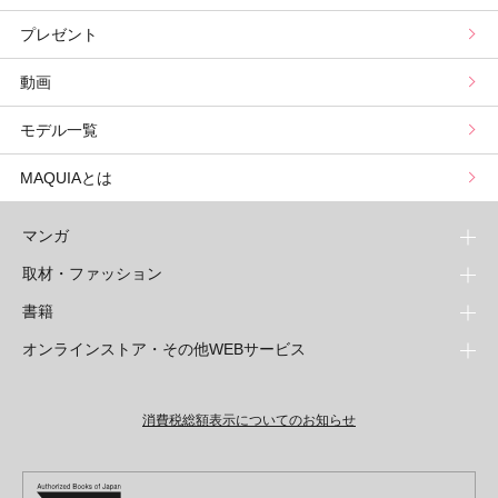
プレゼント
野毛まゆりの実況野毛Channel
動物キャラナビ占い
顔タイプ髪型診断
検索
動画
星谷菜々の美に効くスイーツ
ムーン・リーの運を呼び寄せる香り
モデル一覧
山本舞香のBeauty Script
MAQUIAとは
マンガ
取材・ファッション
少年マンガ
週刊少年ジャンプ
書籍
青年マンガ
ファッション・美容
ジャンプSQ
少年ジャンプ+
Seventeen
オンラインストア・その他WEBサービス
少女マンガ
芸能・情報・スポーツ
文芸・文庫・総合
Vジャンプ
ジャンプTOON
non-no
ジャンプTOON
Myojo
すばる
女性マンガ
学芸・ノンフィクション・新書
オンラインストア
最強ジャンプ
ZEBRACK
BAILA
ZEBRACK
週プレNEWS
小説すばる
ジャンプTOON
1日5分で、明日は変わる よみタイ yomitai
OTO
消費税総額表示についてのお知らせ
ライトノベル・ノベライズ
その他WEBサービス
少年ジャンプ+
S-MANGA
MAQUIA
S-MANGA
週プレ グラジャパ!
集英社 文芸ステーション
ZEBRACK
集英社学芸部 - 学芸・ノンフィクション
SHUEISHA MANGA-ART HERITAGE
ジャンプTOON
集英社オレンジ文庫
集英社アドナビ
キッズ
集英社ジャンプリミックス
SPUR
集英社コミック文庫
Sportiva
web 集英社文庫
S-MANGA
集英社ビジネス書
ジャンプキャラクターズストア
ZEBRACK
JUMP j-BOOKS
集英社エディターズ・ラボ
集英社コミック文庫
LEE
集英社みらい文庫