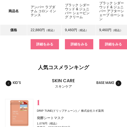
ブラック シダー
ブラック シダー
アンバー ラブダ
ウッド & ジュニ
ウッド & ジュニ
商品名
ナム コロン イン
パー アフターシ
パー シェービン
テンス
ェーブ ローショ
グ クリーム
ン
価格
22,880円
9,460円
9,460円
（税込）
（税込）
（税込）
詳細をみる
詳細をみる
詳細をみる
人気コスメランキング
SKIN CARE
KID'S
BASE MAKE
MAKE
スキンケア
スキンケア
ベースメイク
メイクアップ
ネイル＆ハンド
バス＆ボディケア
ヘアケア
フレグランス
キット
リラクゼーション
健康食品、ドリンク
美容ギア
メンズ
キッズ
DRIP TUNE(ドリップチューン)
株式会社スギ薬局
whomee(フーミー)
セザンヌ(CEZANNE)
NAIL HOLIC
レイフズ(Lāfe’ｓ)
SALONIA
TAMBURINS(タンバリンズ)
Oh! Baby
MUCHA(ミュシャ)
ファンケル(FANCL)
セザンヌ(CEZANNE)
ジョー マローン ロンドン(JO MALONE LONDON)
セザンヌ(CEZANNE)
ハウス オブ ローゼ
I-ne
コーセー コスメニエンス
石澤研究所
マッシュビューティーラボ
株式会社WinC
ファンケル
セザンヌ化粧品
セザンヌ化粧品
セザンヌ化粧品
IICOMBINED JAPAN
発酵シートマスク
ジョー マローン ロンドン
ミルク ファンデーション
ウォータリーティントリップ
ネイルホリック
ホールボディ フレッシュスプレー
グロッシーケア メタルカッサコーム
PERFUME CHAMO
Oh!Baby ボディケアギフト a
ミュシャ インセンス
えんきんプレミアム
ウォータリーティントリップ
ウォータリーティントリップ
1,078円（税込）
ブラック シダーウッド & ジュニパー アフターシェーブ ロ
3,190円（税込）
660円（税込）
330円（税込）
2,200円（税込）
2,970円（税込）
18,600円（税込）
3,300円（税込）
3,960円（税込）
4,700円（税込）
660円（税込）
660円（税込）