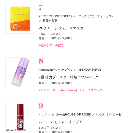
発売日：2026年02月23日
発売日：2025年11月21日
#ナーズ(NARS)
#セザンヌ(CEZANNE)
#セザンヌ(CEZANNE)
#チーク
#コンシーラー
#コンシーラー
#デュカート(Ducato)
#ネイルケア
#睡眠
#リラクゼーション
コスメデコルテ
コーセー
Diane Perfect Beauty(ダイアン パーフェクトビューティー)
イプサ(IPSA)
DHC(ディーエイチシー)
イプサ
DHC
ニベア
ニベア花王
PERFECT ONE FOCUS(パーフェクトワン フォーカス)
トーン＆フラット パーフェクティング パレット
株式会社ネイチャーラボ
新日本製薬
ヴィーナススパ
フィッツコーポレーション
MEキット
ナノアクティブ コラーゲン
ルーセントビューティ 浸透保湿美容クリームスクラブ
ジョー マローン ロンドン(JO MALONE LONDON)
6,600円（税込）
エクストラフレッシュ＆リペア シャンプー＆トリート
VCチャージ スムースマスク
11,550円（税込）
2,980円（税抜）
1,430円（税込）
パフュームスティック（ディアレストビューティ）
発売日：2026年08月21日
ジョー マローン ロンドン
M・A・C(マック)
メント グレープフルーツ&ペパーミントの香り
ちふれ
ちふれ
ちふれ化粧品
ちふれ化粧品
M・A・C
発売日：2026年08月20日
発売日：2019年03月07日
発売日：2026年08月29日
2,640円（税込）
CHANEL(シャネル)
CHANEL
1,500円（税抜）
ドウシシャ
株式会社ドウシシャ
#コスメデコルテ(DECORTÉ)
ブラック シダーウッド & ジュニパー シェービング クリ
#コンシーラー
1,320円（税込）
発売日：2026年03月01日
ポケット プラッシーズ ミニ ブラシ キット
発売日：2018年09月01日
チーク プライマー
チーク プライマー
#イプサ(IPSA)
#スキンケア
#ニベア(NIVEA)
#ボディケア
ル ジェル コート N
ーム
ベビーゴリラのひとつかみ夏
発売日：2026年04月01日
10,560円（税込）
990円（税込）
990円（税込）
#毛穴ケア
#毛穴
4,620円（税込）
9,460円（税込）
2,178円（税込）
発売日：2026年08月21日
#ダイアン(Diane)
発売日：2026年08月10日
発売日：2026年08月10日
#シャンプー
発売日：2023年06月02日
発売日：2026年04月24日
発売日：2026年04月20日
SPIC(スピック)
スピック
#マック(M･A･C)
#ちふれ(CHIFURE)
#ちふれ(CHIFURE)
#メイクブラシ
#チーク
#チーク
#シャネル(CHANEL)
#ジョーマローンロンドン(JO MALONE LONDON)
#ネイル
#クリーム
#むくみ
#足のむくみ
エレガンス
エレガンス コスメティックス
ヴィーナススパ
フィッツコーポレーション
リポ-カプセル ビタミンC
ＨＡＣＣＩ
HACCI's JAPAN.LLC
GWHITE(ジーホワイト)
I-ne
ラスターモイスト ヴェール
7,200円（税抜）
パフュームスティック
numbuzin(ナンバーズイン)
BENOW JAPAN
ハニーカルーセル 〜夢の続き〜 PINK
薬用ホワイトニングハミガキ
コアミー
アリミノ
8,800円（税込）
1,500円（税抜）
9番 弾力ブースター時短バブルパック
22,000円（税込）
1,980円（税込）
発売日：2026年09月18日
発売日：2017年09月01日
オペラ
プロフィデンス ヘアマスク M
whomee(フーミー)
whomee(フーミー)
イミュ
株式会社WinC
株式会社WinC
発売日：2026年10月23日
発売日：2026年03月01日
発売日：2026年08月01日
デュカート
DISM(ディズム)
シャンティ
アンファー
ドウシシャ
株式会社ドウシシャ
#エレガンス(Elegance)
#フェイスパウダー
4,400円（税込）
グロウリップティント
キラ ベース オイル
キラ ベース オイル
#ハッチ(HACCI)
#クリスマスコフレ
#オーラルケア
#歯磨き粉
#ナンバーズイン(numbuzin)
自爪補強カラー
EMS EER メディスキンケアデバイス
#フェイスパック
ゴリラのハグ夏
発売日：2026年05月12日
ザ・コラーゲン
資生堂
1,980円（税込）
3,850円（税込）
3,850円（税込）
990円（税込）
35,200円（税込）
4,950円（税込）
発売日：2026年08月20日
#アリミノ(ARIMINO)
発売日：2026年10月01日
発売日：2026年10月01日
#トリートメント
発売日：2026年10月13日
ザ・コラーゲン＜ドリンク＞
発売日：2024年10月23日
バンフォード
ピューリティ
#オペラ(OPERA)
#フーミー(WHOMEE)
#フーミー(WHOMEE)
#リップ
#オイル
#オイル
249円（税抜）
#デュカート(Ducato)
#美顔器
#美容家電
#ネイルポリッシュ
ボディスプラッシュ ワン イブニング
イヴ・サンローラン
イヴ・サンローラン・ボーテ
発売日：2009年03月01日
B.A
ポーラ
LAFRENDY botanical(ラフレンディー ボタニカル)
ハウス オブ ローゼ(HOUSE OF ROSE)
ハウス オブ ローゼ
18,000円（税抜）
ラディアント タッチ グロウパクト<コレクター>
CPコスメティクス
発売日：2016年03月01日
B.A シンボリックコレクション
ムーミン モイストリップ Y
ジョー マローン ロンドン(JO MALONE LONDON)
スティーブンノル コレクション
コーセー
12,320円（税込）
ボディタイムクリーム
26,400円（税込）
ジョー マローン ロンドン
発売日：2026年08月21日
1,210円（税込）
&be(アンドビー)
スムース ストレート シャンプー
ルナソル
ルナソル
カネボウ化粧品
カネボウ化粧品
Clue(クルー)
発売日：2026年11月01日
3,850円（税込）
発売日：2026年11月01日
CoenRich(コエンリッチ)
DISM(ディズム)
アンファー
コーセーコスメポート