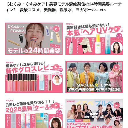
【むくみ・くすみケア】美容モデル森絵梨佳の24時間美容ルーテ
ィン? 炭酸コスメ、美顔器、温泉水、ヨガポール…etc