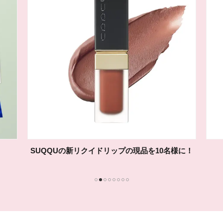
クナイプ ミント シリーズをセットで3名様に！
1
2
3
4
5
6
7
8