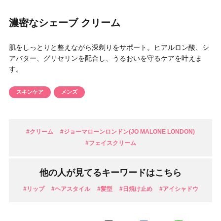
円 〜
円
濃密なシェーブ クリーム
アイテム
肌をしっとりと整えながら深剃りをサポート。ヒアルロン酸、シ
目的・用途
アバター、グリセリンを配合し、うるおいを守るケアを叶えま
・
悩みなど
す。
発売日
スキンケア
メンズ
検索
#クリーム
#ジョーマローンロンドン(JO MALONE LONDON)
#フェイスクリーム
他の人が見てるキーワードはこちら
#リップ
#ヘアスタイル
#髪型
#日焼け止め
#アイシャドウ