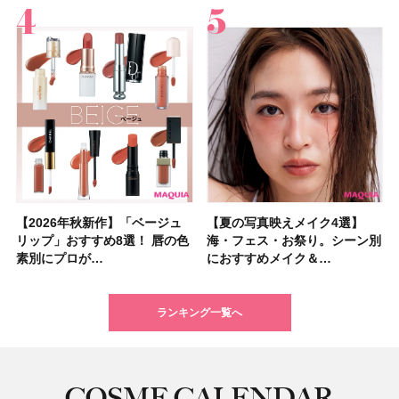
【2026年秋新作】「ベージュ
【2026夏】「シートマスク・
【2026年秋新作】「ベージュ
【ニベア】美容液リップクリー
【2026夏】「インナーケア・
【最新】髪のうねり・広がり・
【2026年8月の一粒万倍日】お
【ジョー マローン ロンドン】
【夏の写真映えメイク4選】
【2026夏】「洗顔料」ランキ
【夏の写真映えメイク4選】
【石井美保さん・50歳のボディ
【石井美保さんのおすすめお菓
【2026年夏】透明感カラーの
【読者プレゼント】羽の見えな
先行販売でゲット🧡LUNASOL
リップ」おすすめ8選！ 唇の色
パック」ランキングTOP5！＜
リップ」おすすめ8選！ 唇の色
ム＆ボディスクラブが新登場！
サプリ」ランキングTOP5！＜
くせ毛におすすめのシャンプー
すすめの開運コスメ＆美容アイ
大人気フレグランス「ウッド
海・フェス・お祭り。シーン別
ングTOP5！＜マキアビューテ
海・フェス・お祭り。シーン別
ケア愛用品16選】首・手・バス
子＆お茶10選】手土産にもぴっ
髪色おすすめ20選！ ブリーチ
いハンディファン
アイカラーレーションN 23
素別にプロが…
マキアビュー…
素別にプロが…
大人気の色付き…
美容マニア集…
17選
テム10選！
セージ ＆ シ…
におすすめメイク＆…
ィーズが投票…
におすすめメイク＆…
トのパーツケ…
たり
あり・なし別…
「baramood」を3名様…
Rosy…
ランキング一覧へ
COSME CALENDAR