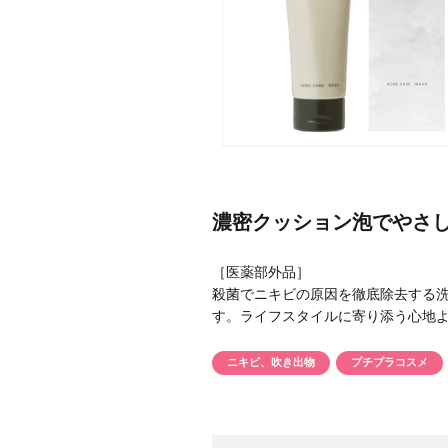
メーカー
ブランド
濃密クッション泡でやさ
ジャンル
［医薬部外品］
肌質
殺菌でニキビの原因を徹底除去する
す。ライフスタイルに寄り添う心地
金額
ニキビ、吹き出物
プチプラコスメ
アイテム