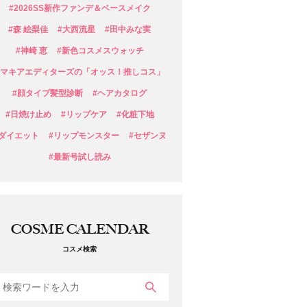
#2026SS新作ファンデ＆ベースメイク
#森 絵梨佳
#大西流星
#田中みな実
#神崎 恵
#新色コスメスウォッチ
#マキアエディターズの「オッス！推しコス」
#顔タイプ髪型診断
#ヘアカタログ
#日焼け止め
#リップケア
#化粧下地
#ダイエット
#リップモンスター
#セザンヌ
#最新号試し読み
COSME CALENDAR
コスメ検索
検索