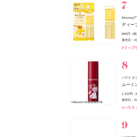
&honey
ディー
990円（
発売日：20
#リップ
ハウス オブ 
ムーミン
1,210円
発売日：20
#ハウス オ