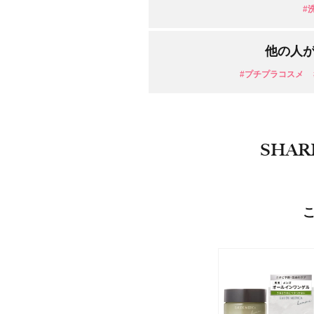
#
目的・用途
・
悩みなど
他の人
発売日
#プチプラコスメ
SHAR