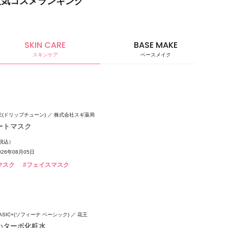
人気コスメランキング
SKIN CARE
BASE MAKE
スキンケア
ベースメイク
ベースメ
UNE(ドリップチューン)
株式会社スギ薬局
ートマスク
（税込）
26年08月05日
マスク
#フェイスマスク
 BASIC+(ソフィーナ ベーシック)
花王
いターボ化粧水