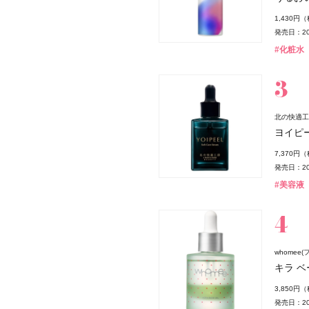
1,430円
発売日：20
#化粧水
北の快適工
ヨイピ
7,370円
発売日：20
#美容液
whomee(
キラ ベ
3,850円
発売日：20