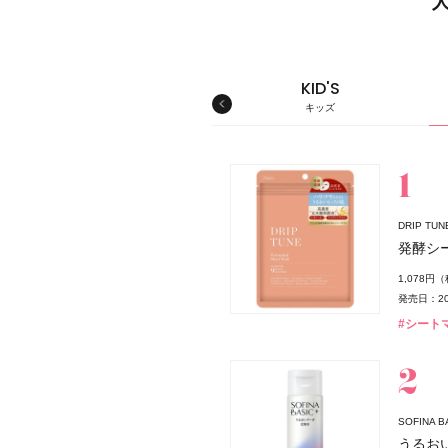
MEN'S
KID'S
メンズ
キッズ
スキンケア
DRIP T
発酵シ
ダー
1,078円
発売日：20
#シート
スパウダー
SOFINA
薬局
うるお