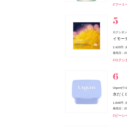
#フーミー
ロクシタン(L
イモー
2,420円
発売日：20
#ロクシタン
Urgem(
水だく
 ボン ミン レヨナント》
1,848円
発売日：20
#ビーシー
ー