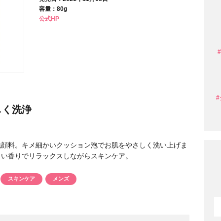
容量：80g
公式HP
条件から探す
しく洗浄
洗顔料。キメ細かいクッション泡でお肌をやさしく洗い上げま
よい香りでリラックスしながらスキンケア。
スキンケア
メンズ
円 〜
円