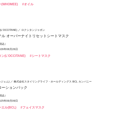
(WHOMEE)
#オイル
'OCCITANE)
ロクシタンジャポン
テル オーバーナイトリセットシートマスク
（税込）
26年08月26日
(L'OCCITANE)
#シートマスク
ウルジェム)
株式会社スタイリングライフ・ホールディングス BCL カンパニー
ローションパック
（税込）
25年09月09日
エル(BCL)
#フェイスマスク