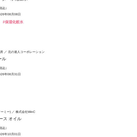
（税込）
26年08月08日
#保湿化粧水
房
北の達人コーポレーション
ール
（税込）
26年08月31日
フーミー)
株式会社WinC
ース オイル
（税込）
26年10月01日