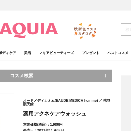
ボディケア
美活
マキアビューティーズ
プレゼント
ベストコスメ
コスメ検索
キーワードから探す
オードメディカオム(EAUDE MEDICA homme)
桃谷
順天館
検索
薬用アクネケアウォッシュ
本体価格(税込)：1,980円
肌
ベースメイク
アイシャドウ
プチプラコスメ
発売日：2021年11月08日