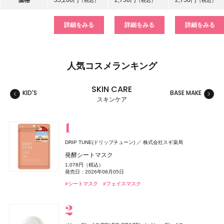
価格
35,200円
2,750円
2,750円
（税込）
（税込）
（税込）
詳細をみる
詳細をみる
詳細をみる
人気コスメランキング
SKIN CARE
KID'S
BASE MAKE
MAKE
スキンケア
スキンケア
ベースメイク
メイクアップ
ネイル＆ハンド
バス＆ボディケア
ヘアケア
フレグランス
キット
リラクゼーション
健康食品、ドリンク
美容ギア
メンズ
キッズ
DRIP TUNE(ドリップチューン)
株式会社スギ薬局
セザンヌ(CEZANNE)
セザンヌ(CEZANNE)
サリー ハンセン
ロクシタン(L'OCCITANE)
THE ANSWER(ジアンサー)
TAMBURINS(タンバリンズ)
キールズ
イグニス
GYURUTT(ギュルット)
セザンヌ(CEZANNE)
ジョー マローン ロンドン(JO MALONE LONDON)
セザンヌ(CEZANNE)
日本ロレアル
アルビオン
サリー ハンセン
セザンヌ化粧品
セザンヌ化粧品
セザンヌ化粧品
セザンヌ化粧品
ロクシタンジャポン
花王
IICOMBINED JAPAN
発酵シートマスク
株式会社スタイリングライフ・ホールディングス BCL カンパニー
ジョー マローン ロンドン
ブライトカラーシーラー
ウォータリーティントリップ
スーパー ストレングス ディフェンス
ヴェルヴェーヌアグルム パフュームド シャワージェル
ジアンサー シャンプー C1‐01
PERFUME CHAMO
ハンド&リップ ミニギフトセット
ナイトウェル ベッドサイド ミスト
ブライトカラーシーラー
ブライトカラーシーラー
1,078円（税込）
つぶつぶサプリ
ブラック シダーウッド & ジュニパー アフターシェーブ ロ
748円（税込）
660円（税込）
1,650円（税込）
3,960円（税込）
発売日：2026年03月02日
18,600円（税込）
2,750円（税込）
3,850円（税込）
748円（税込）
748円（税込）
発売日：2026年08月05日
ョン
発売日：2026年08月07日
発売日：2026年08月07日
発売日：2025年01月17日
発売日：2026年07月29日
発売日：2026年12月03日
発売日：2024年11月17日
発売日：2026年08月07日
発売日：2026年08月07日
7,344円（税込）
#シャンプー
#タンバリンズ(TAMBURINS)
#フレグランス
#シートマスク
#フェイスマスク
発売日：2026年09月02日
9,460円（税込）
#セザンヌ(CEZANNE)
#セザンヌ(CEZANNE)
#ネイル
#ロクシタン(L'OCCITANE)
#キールズ(Kiehl's)
#イグニス(IGNIS)
#セザンヌ(CEZANNE)
#セザンヌ(CEZANNE)
#セルフネイル
#ルームフレグランス
#クリスマスコフレ
#コンシーラー
#リップ
#コンシーラー
#コンシーラー
#ボディケア
発売日：2026年04月24日
#インナーケア
#インナービューティー
#ジョーマローンロンドン(JO MALONE LONDON)
#化粧水
SALONIA
ロクシタン(L'OCCITANE)
I-ne
ロクシタンジャポン