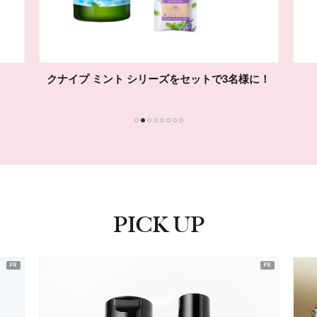
シェーバー＆バームをセットで10名様に！
1
2
3
4
5
6
7
8
PICK UP
ピックアップ