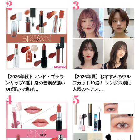
【2026年秋トレンド・ブラウ
【石井美保さん】おすすめの
【2026年秋トレンド・ブラウ
【2026年】ボディ用日焼け止
【簡単・夏バテ防止レシピ12
【2026年夏】おすすめのウル
【鈴木えみさんの愛用品30選】
【セザンヌ】8/7新色追加！
【2026年夏】おすすめのウル
【上田竜也さんのマイベストコ
【2026年新作】大人の「ピン
【クリスマスコフレ2026】
【美容系・伊能忠敬界隈】上西
【2026年夏】おすすめの髪型
【橋本環奈さんの美容Q&A】
【スック2026新作】秋コレク
ンリップ8選】唇の色素が濃い
「ブライトニング」11選！ ス
ンリップ8選】唇の色素が濃い
めUVのおすすめ20選！ この夏
選】食欲がない日にもおすす
フカット10選！ レングス別に
コスメ・スキンケア・ヘアケア
「ウォータリーティントリップ
フカット10選！ レングス別に
スメ５選】大人になって開眼し
クリップ」おすすめ8選！ 唇の
HACCIのホリデーギフトが豪華
星来さんは5年間1日1万歩を継
36選！ショート・ボブ・ミディ
顔用コスメで全身ケア！「お尻
ションを全品スウォッチ&イエ
OR薄いで選び…
キンケアからサプ…
OR薄いで選び…
注目の人気…
め！ さっぱりご飯…
人気のヘアス…
etc.お気に…
」10モモピュ…
人気のヘアス…
たからこそ愛が深…
色別にプロが…
すぎると話題…
続！ 歩くとき…
アム・ロング…
や脚も喜んでくれ…
ベブルベ分け！