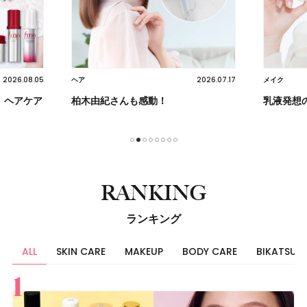
2026.07.17
2026.08.06
メイク
スキンケア
乳液発想のミルク ファンデーション
毎日の光
のままに
1
2
3
4
5
6
7
8
RANKING
ランキング
ALL
SKIN CARE
MAKEUP
BODY CARE
BIKATSU
すべて
スキンケア
メイク
ボディケア
美活
ヘア
ライフスタイル
ビューティーズ