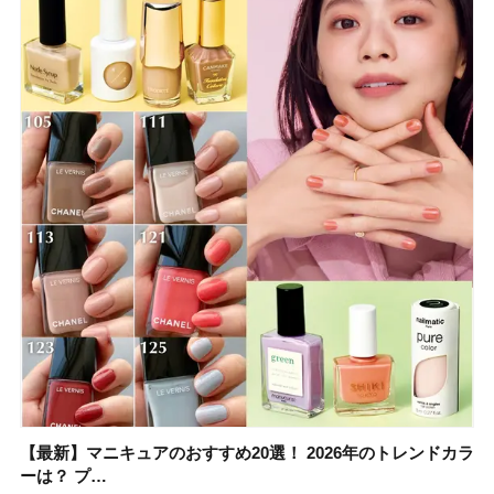
【最新】マニキュアのおすすめ20選！ 2026年のトレンドカラ
大野真理子さんのリピ買い「ブライトニング」14選！ 透明肌
【最新】マニキュアのおすすめ20選！ 2026年のトレンドカラ
【2026夏】「香水・フレグランス」ランキングTOP5！＜美
【板野友美さんの美活】「実はうねりやすいクセ毛なんで
【2026年夏】40代におすすめの髪型30選！ 若く見える・手
【フォロー＆いいねで当たる】中国割烹旅館 掬水亭の宿泊券
【セザンヌ】「ブライトカラーシーラー」新色グリーンが8/7
ーは？ プ…
の秘訣を公開
ーは？ プ…
容マニア・マ…
す」美しいロングヘア…
入れが楽な…
を1組2名様にプ…
に発売｜既存色…