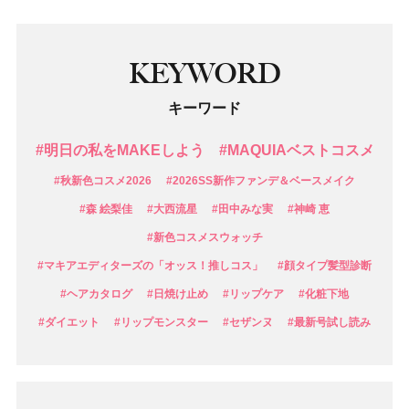
KEYWORD
キーワード
#明日の私をMAKEしよう
#MAQUIAベストコスメ
#秋新色コスメ2026
#2026SS新作ファンデ＆ベースメイク
#森 絵梨佳
#大西流星
#田中みな実
#神崎 恵
#新色コスメスウォッチ
#マキアエディターズの「オッス！推しコス」
#顔タイプ髪型診断
#ヘアカタログ
#日焼け止め
#リップケア
#化粧下地
#ダイエット
#リップモンスター
#セザンヌ
#最新号試し読み