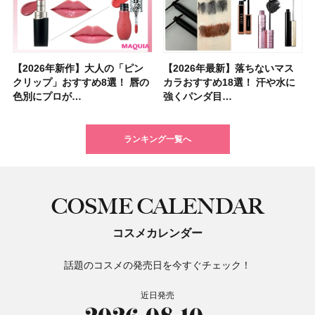
【2026年新作】大人の「ピン
【クリスマスコフレ2026】ク
【2026年最新】落ちないマス
【石井美保さん・50歳のボディ
【石井美保さんのおすすめお菓
【2026年夏】小顔に見えるボ
【ILLIT（アイリット）ライブ
【ルナソルアイシャドウ】アイ
【2026年最新】落ちないマス
【2026夏】「大人のニキビケ
シャネルの新作リップ「ルージ
【ニベア】美容液リップクリー
【40代以上におすすめのプロテ
【最新】髪のうねり・広がり・
【無印良品】スキンケア×衣料
ツヤ好きの人生チーク！エナモ
クリップ」おすすめ8選！ 唇の
リニークのホリデーコフレを一
カラおすすめ18選！ 汗や水に
ケア愛用品16選】首・手・バス
子＆お茶10選】手土産にもぴっ
ブの髪型37選！ レイヤー・切
レポ】TOYOTA ARENA
カラーレーションN新色・限定
カラおすすめ18選！ 汗や水に
ア」ランキングTOP5！＜マキ
ュ ココ イドゥラ グロス」全15
ム＆ボディスクラブが新登場！
イン10選】美と健康に不可欠な
くせ毛におすすめのシャンプー
素材の最強タッグで実現！ 着
ル メロウメルティングチーク
色別にプロが…
挙紹介！ 人気…
強くパンダ目…
トのパーツケ…
たり
りっぱなしな…
TOKY…
色をイエベ・ブ…
強くパンダ目…
アビューティ…
色スウォッ…
大人気の色付き…
タンパク質を…
17選
るだけで保湿でき…
限定〈102 ロ…
ランキング一覧へ
COSME CALENDAR
コスメカレンダー
話題のコスメの発売日を今すぐチェック！
近日発売