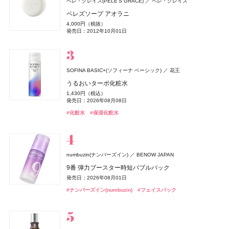
ペレ・グレイス(PELE'S GRACE)
ペレ・グレイス
チャコット(Chacott)
ちふれ
CoenRich(コエンリッチ)
ロクシタン(L'OCCITANE)
クリニーク
イヴ・サンローラン
セザンヌ(CEZANNE)
セザンヌ(CEZANNE)
ちふれ化粧品
クリニーク ラボラトリーズ
イヴ・サンローラン・ボーテ
チャコット
セザンヌ化粧品
セザンヌ化粧品
コーセーコスメポート
ロクシタンジャポン
グロッシーケア メタルカッサコーム
ラヴァンド オードトワレ
ペレズソープ アオラニ
PHARMANEX
ニュー スキン ジャパン
コンプレクションクリエイター N
チーク プライマー
薬用エクストラガード ハンドクリーム ポケモンスペシ
ラヴァンド パフュームド シャワージェル
チーク ポップ デュオ バレリーナ & パンジー セット 27
ル ヴェスティエール デ パルファム〈キャンドル〉
ウォータリーティントリップ
ウォータリーティントリップ
2,970円（税込）
8,470円（税込）
4,000円（税抜）
オードメディカオム(EAUDE MEDICA homme)
桃谷順天館
アイアン エッセンシャルズ
ャルパッケージ
2,750円（税込）
990円（税込）
3,960円（税込）
発売日：2026年08月03日
発売日：2026年07月01日
6,600円（税込）
13,530円（税込）
660円（税込）
660円（税込）
発売日：2012年10月01日
薬用アクネケアゲル
発売日：2026年04月14日
発売日：2026年08月10日
発売日：2026年07月01日
発売日：2026年10月30日
発売日：2022年12月01日
発売日：2026年08月07日
発売日：2026年08月07日
3,290円（税抜）
発売日：2026年08月03日
#ツール
#ロクシタン(L'OCCITANE)
#フレグランス
2,420円（税込）
#フェイスパウダー
#ちふれ(CHIFURE)
#ロクシタン(L'OCCITANE)
#クリニーク(CLINIQUE)
#イヴ・サンローラン(Yves Saint Laurent)
#セザンヌ(CEZANNE)
#セザンヌ(CEZANNE)
#パウダー
#チーク
#リップ
#リップ
#チーク
#ボディケア
#クリスマスコフレ
#ハンドクリーム
#ハンドケア
発売日：2021年11月08日
#オールインワン
#オールインワンジェル
SOFINA BASIC+(ソフィーナ ベーシック)
花王
Lypo-C(リポシー)
スピック
うるおいターボ化粧水
Number.S(ナンバーエス)
アトリエ・プロヴァンス
フィッツコーポレーション
カラーズ
セザンヌ(CEZANNE)
ルナソル
ニベア
クリニーク
ロクシタン(L'OCCITANE)
DRIP TUNE(ドリップチューン)
DRIP TUNE(ドリップチューン)
ニベア花王
カネボウ化粧品
クリニーク ラボラトリーズ
セザンヌ化粧品
ロクシタンジャポン
株式会社スギ薬局
株式会社スギ薬局
1,430円（税込）
ランコム(LANCÔME)
リポ・カプセル ビタミンC＋D
ランコム
ツヤカラーコントロール ヘアオイル
レモンヴァーベナ オードトワレ
発売日：2026年08月08日
セラムクッションファンデーション
アイカラーレーションN
ニベアUV ディープ プロテクト&ケア ジェル
ラッシュ パワー マスカラ セット 27
ディフューザー 100ML用
発酵シートマスク
発酵シートマスク
8,964円（税込）
ヴェルニ イン ラヴ
1,540円（税込）
2,200円（税込）
オードメディカオム(EAUDE MEDICA homme)
桃谷順天館
発売日：2023年09月23日
#化粧水
#保湿化粧水
1,155円（税込）
7,700円（税込）
1,078円（税込）
発売日：2024年09月24日
発売日：2017年11月11日
4,730円（税込）
2,800円（税抜）
1,078円（税込）
1,078円（税込）
2,000円（税抜）
薬用アクネケアローション
発売日：2026年09月01日
発売日：2026年09月04日
発売日：2025年02月08日
発売日：2026年10月30日
発売日：2016年07月13日
発売日：2026年08月05日
発売日：2026年08月05日
発売日：2012年05月18日
#インナーケア
#インナービューティー
#ヘアケア
#ヘアオイル
2,200円（税込）
#セザンヌ(CEZANNE)
#ルナソル(LUNASOL)
#ニベア(NIVEA)
#クリニーク(CLINIQUE)
#シートマスク
#シートマスク
#フェイスマスク
#フェイスマスク
#UV
#ファンデーション
#アイシャドウ
#マスカラ
発売日：2021年11月08日
#化粧水
ザ・ボディショップ(THE BODY SHOP)
numbuzin(ナンバーズイン)
BENOW JAPAN
MUCHA(ミュシャ)
マッシュビューティーラボ
ザボディショップジャパン
ロクシタン(L'OCCITANE)
ロクシタンジャポン
SIMPLISSE(シンプリス)
MNC New York
9番 弾力ブースター時短バブルパック
BOTANIST
I-ne
ミュシャ インセンス
ミッドナイト バクラ オードトワレ
ラヴァンド パフュームド ハンドクリーム
セルヴォーク
&be(アンドビー)
ロクシタン(L'OCCITANE)
B.A
ちふれ
ちふれ
ポーラ
ちふれ化粧品
ちふれ化粧品
マッシュビューティーラボ
Clue(クルー)
ロクシタンジャポン
発売日：2026年08月01日
エレクトロライト デイリー
ルース エイジングケア ボタニカル地肌クレンジング&
3,960円（税込）
3,300円（税抜）
1,870円（税込）
レアグロウ リキッドファンデーション
リップカラーデュオ
ラヴァンド パフュームド ボディミルク
B.A シンボリックコレクション
チーク プライマー
チーク プライマー
5,940円（税込）
#ナンバーズイン(numbuzin)
ヘアオイル
#フェイスパック
発売日：2026年07月23日
発売日：2010年10月15日
オードメディカオム(EAUDE MEDICA homme)
桃谷順天館
発売日：2026年07月01日
発売日：2026年05月19日
6,050円（税込）
1,980円（税込）
4,840円（税込）
26,400円（税込）
990円（税込）
990円（税込）
1,870円（税込）
#ミュシャ(MUCHA)
#フレグランス
薬用アクネケアウォッシュ
#ロクシタン(L'OCCITANE)
#ハンドクリーム
発売日：2025年09月05日
発売日：2026年08月03日
発売日：2026年07月01日
発売日：2026年11月01日
発売日：2026年08月10日
発売日：2026年08月10日
発売日：2024年08月29日
#インナーケア
#インナービューティー
1,980円（税込）
#セルヴォーク(Celvoke)
#アンドビー(＆be)
#ロクシタン(L'OCCITANE)
#ポーラ(POLA)
#ちふれ(CHIFURE)
#ちふれ(CHIFURE)
#クリスマスコフレ
#リップ
#チーク
#チーク
#ファンデーション
#ボディケア
#ボタニスト(BOTANIST)
#プチプラ
発売日：2021年11月08日