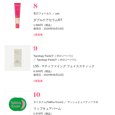
クレ・ド・ポー ボーテ
clé de peau BEAUTÉ
発売日：2026年01月31日
発売日：2026年08月05日
#フレグランス
#香水
#ハンドクリーム
#ハンドケア
4,510円（税込）
発売日：2026年04月01日
#サプリ
#腸活
DISM(ディズム)
アンファー
発売日：2026年07月23日
コフレシナクティフ 2025
#アリィー(ALLIE)
#ナーズ(NARS)
#チーク
#化粧下地
#シャンプー
Keeps(キープス)
西川
EMS EER メディスキンケアデバイス
#シロ(SHIRO)
#ミスト
61,600円（税込）
毛穴フォーカス
pdc
Keeps クッション for beauty
35,200円（税込）
発売日：2025年04月21日
発売日：2024年10月23日
14,300円（税込）
ダブルケアセラムRT
Enamor(エナモル)
Enamor(エナモル)
Dcyua(ディキュア)
Dcyua(ディキュア)
ロクシタン(L'OCCITANE)
#クレ・ド・ポー・ボーテ(cle de peau Beaute)
ロクシタンジャポン
#スキンケア
アルジェラン
カラーズ
チョコラBB
エーザイ
#美顔器
#美容家電
1,980円（税込）
メロウメルティングチーク
メロウメルティングチーク
インテグレート
キャンメイク
ヴェルヴェーヌアグルム オードトワレ
井田ラボラトリーズ
資生堂
オーガニック ハンドソープ WO
発売日：2026年03月16日
melt(メルト)
チョコラBBリッチ・セラミド
花王
2,420円（税込）
2,420円（税込）
Aesop(イソップ)
イソップ・ジャパン
8,470円（税込）
プロフィニッシュリキッド N
プティパレットアイズ
1,100円（税込）
322円（税込）
#美容液
スムースシャンプー
発売日：2026年07月15日
発売日：2026年07月15日
発売日：2026年07月29日
発売日：2026年03月11日
発売日：2016年10月17日
アンティセシス インテンス ボディクレンザー
1,980円（税込）
1,078円（税込）
1,760円（税込）
nishikawa
西川
#チーク
#チーク
Ｌａ ＣＡＳＴＡ
アルペンローゼ
発売日：2025年08月21日
発売日：2026年03月31日
#ロクシタン(L'OCCITANE)
#フレグランス
#アルジェラン(ARGELAN)
#ハンドケア
6,160円（税込）
発売日：2025年03月15日
#インナーケア
#美容ドリンク
DISM(ディズム)
アンファー
#005 punitoro まくら
発売日：2026年07月21日
ジャパンアロマ ヘアケアセット 桜百花
#インテグレート(INTEGRATE)
#キャンメイク(CANMAKE)
#アイシャドウ
#ファンデーション
#ヘアケア
#シャンプー
AZオイルコントロールクリーム
6,600円（税込）
#イソップ(Aesop)
#ボディケア
4,840円（税込）
Typology Paris(ティポロジーパリ)
2,750円（税込）
発売日：2025年01月29日
#睡眠
発売日：2024年09月25日
Typology Paris(ティポロジーパリ)
TAMBURINS(タンバリンズ)
TAMBURINS(タンバリンズ)
IICOMBINED JAPAN
IICOMBINED JAPAN
CHANEL(シャネル)
#ヘアケア
#シャンプー
CHANEL
イヴ・サンローラン
イヴ・サンローラン・ボーテ
ReFa(リファ)
MTG
L55 - マティファイング フェイススティック
#クリーム
#メンズコスメ
PERFUME CHAMO
PERFUME CHAMO
エレガンス
3CE
ガブリエル シャネル パルファム
日本ロレアル
エレガンス コスメティックス
ケアクラッシュ セラムクリーム
ReFa(リファ)
ReFa Collagen Enrich
MTG
4,000円（税込）
18,600円（税込）
18,600円（税込）
Her lip to(ハーリップトゥ)
heart relation(ハートリレーション)
発売日：2025年09月22日
44,000円（税込）
ラ プードル オートニュアンス
ベルベット リップティント
8,580円（税込）
8,800円（税抜）
MILK PROTEIN SHAMPOO PINK
発売日：2026年06月12日
よーじや
株式会社よーじや
発売日：2017年08月23日
#タンバリンズ(TAMBURINS)
#タンバリンズ(TAMBURINS)
#フレグランス
#フレグランス
ICY MIST - EARLY MORNING -
#美容液
13,200円（税込）
2,530円（税込）
#フレグランス
#香水
1,980円（税込）
M・A・C(マック)
M・A・C
発売日：2026年06月01日
発売日：2026年08月08日
#イヴ・サンローラン(Yves Saint Laurent)
ねむり ピローミスト
#クリーム
2,940円（税込）
発売日：2025年02月28日
DISM(ディズム)
アンファー
発売日：2026年06月27日
スター ステータス ラスターガラス リップスティック デ
#エレガンス(Elegance)
#マットリップ
2,420円（税込）
#ティントリップ
#フェイスパウダー
#リファ(ReFa)
#ヘアケア
GGポアケアフォームマスク
発売日：2025年11月21日
ュオ
#ハーリップトゥ ビューティ(Her lip to BEAUTY)
#ボディミスト
2,750円（税込）
アスタリフト
富士フイルム
6,600円（税込）
#睡眠
#リラクゼーション
SOFINA BASIC+(ソフィーナ ベーシック)
SOFINA BASIC+(ソフィーナ ベーシック)
花王
花王
タリタクム(Talitha Koum)
発売日：2024年09月25日
マッシュビューティーラボ
フローラノーティス ジルスチュアート
発売日：2024年11月01日
アスタリフト ドリンク ピュアコラーゲン 10000
ジルスチュアート ビューティ
コスメデコルテ
コーセー
うるおいターボ化粧水
うるおいターボ化粧水
リップキュアバーム
#美容液
#フェイスマスク
#マック(M･A･C)
#クリスマスコフレ
3,610円（税抜）
ゲラン(Guerlain)
M・A・C(マック)
ゲラン
M・A・C
フローラノーティス ジルスチュアート チョコレート
1,430円（税込）
1,430円（税込）
リペア ネイルセラム
THE ANSWER(ジアンサー)
花王
2,979円（税込）
発売日：2014年09月24日