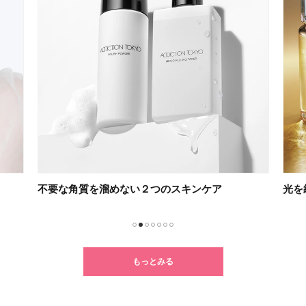
光を紡ぐケアで未来の肌を思いのままに
新習
1
2
3
4
5
6
7
もっとみる