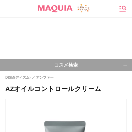
メニ
コスメ検索
DISM(ディズム)
アンファー
キーワードから探す
AZオイルコントロールクリーム
検索
今注目のキーワード：
乾燥肌
ベースメイク
アイシャドウ
プチプラコスメ