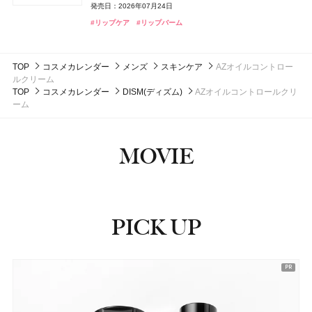
発売日：2026年08月08日
発売日：2026年08月08日
melt(メルト)
花王
発売日：2026年07月24日
コスモス オードパルファン
パリュール ゴールド スキン セロム フルイド
ラスターガラス ステインガラス リップ ティント
4,400円（税込）
EXモイストヘアトリートメント
発売日：2025年04月16日
4,180円（税込）
#化粧水
#化粧水
#保湿化粧水
#保湿化粧水
つる肌ピーリングバス
#リップケア
#リップバーム
14,300円（税込）
4,070円（税込）
1,760円（税込）
発売日：2022年01月26日
発売日：2026年08月01日
発売日：2026年07月03日
#コスメデコルテ(DECORTÉ)
#ネイルケア
発売日：2026年09月12日
発売日：2024年11月02日
DISM(ディズム)
アンファー
クリニーク
クリニーク ラボラトリーズ
#フローラノーティス ジルスチュアート（Flora Notis JILL
#ゲラン(Guerlain)
#マック(M･A･C)
#リップ
#ファンデーション
#入浴剤
#ヘアケア
#入浴
#トリートメント
RETIリンクアップクリーム
STUART）
マイ ハッピー セット
TOP
コスメカレンダー
メンズ
スキンケア
AZオイルコントロー
3,410円（税込）
#フレグランス
5,500円（税抜）
ルクリーム
発売日：2024年09月25日
発売日：2021年02月26日
TOP
コスメカレンダー
DISM(ディズム)
AZオイルコントロールクリ
#クリーム
#アイクリーム
ーム
#クリニーク(CLINIQUE)
#香水
MOVIE
PICK UP
ピックアップ