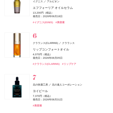
ジバンシイ
イグニス
アルビオン
#洗顔
#洗顔料
パルファム ジバンシイ〔LVMHフレグランスブランズ〕
エフフォーリア オイルセラム
ベネクス
ベネクス
パラドゥ(Parado)
パラドゥ
Befas(ビーファス)
I-ne
ラ コレクション パルティキュリエ ド ジバンシイ
13,200円（税込）
Elite Package
グリッタリーネイル
ビオレ
Enamor(エナモル)
雪肌精
TOKYO ミステリー
rom&nd(ロムアンド)
ルナソル
ルナソル
花王
コーセー
カネボウ化粧品
カネボウ化粧品
Dcyua(ディキュア)
株式会社韓国高麗人蔘社
発売日：2026年09月18日
ReFa(リファ)
週末ファスティングプログラム（3日間）
MTG
13,420円（税込）
495円（税込）
41,800円（税込）
ビオレUV アクアリッチ ウォータリーホールドクリーム
メロウメルティングチーク
雪肌精 スキンケア UV エッセンス スティック
豆乳エディション ジューシーフラッシュリップオイル
アイカラーレーションN
アイカラーレーションN
2,780円（税込）
#イグニス(IGNIS)
ReFa Aira MIRROR COMB
#美容液
発売日：2026年04月03日
オードメディカオム(EAUDE MEDICA homme)
桃谷順天館
発売日：2025年11月28日
発売日：2026年10月07日
発売日：2025年07月14日
セット 06 グレープフィグ
1,430円（税込）
2,420円（税込）
2,420円（税込）
7,700円（税込）
7,700円（税込）
3,960円（税込）
#ボディケア
薬用アクネケアBB
#パラドゥ(Parado)
#ネイル
発売日：2025年02月08日
発売日：2026年07月15日
発売日：2026年04月01日
#ジバンシイ(GIVENCHY)
発売日：2026年09月04日
発売日：2026年09月04日
#フレグランス
発売日：2026年07月22日
1,760円（税込）
#ダイエット
#ダイエット食品
発売日：2026年08月28日
2,530円（税込）
#ビオレ(Biore)
#チーク
#雪肌精
#ルナソル(LUNASOL)
#ルナソル(LUNASOL)
#UV
#日焼け止め
#アイシャドウ
#アイシャドウ
#リファ(ReFa)
#ツール
発売日：2021年10月04日
#ロムアンド(rom＆nd)
#リップ
クラランス(CLARINS)
クラランス
#BBクリーム
リップコンフォートオイル
BAKUNE
TENTIAL
パラドゥ(Parado)
パラドゥ
CHANEL(シャネル)
CHANEL
Teaflex(ティーフレックス)
I-ne
4,070円（税込）
BAKUNE パイル
スポンジリムーバー
セザンヌ(CEZANNE)
オペラ
CHANEL(シャネル)
レ ゼクストレ ドゥ シャネル パース スプレイ セット
ペレ・グレイス(PELE'S GRACE)
ペレ・グレイス(PELE'S GRACE)
イミュ
CHANEL
セザンヌ化粧品
ペレ・グレイス
ペレ・グレイス
発売日：2026年06月05日
スティーブンノル コレクション
スリムクレンズ グリーンティー【機能性表示食品】
コーセー
25,960円（税込）
ジョンマスターオーガニック(john masters organics)
440円（税込）
93,830円（税込）
皮脂テカリ防止下地50
グロウリップティント
チャンス オー スプランディド ハンド&ボディ リクィッ
ペレズソープ アオラニ
ペレズソープ アオラニ
2,376円（税込）
#クラランス(CLARINS)
スムース ストレート シャンプー
#リップケア
ジョー マローン ロンドン(JO MALONE LONDON)
ジョンマスターオーガニックグループ
発売日：2019年11月04日
発売日：2026年06月19日
発売日：2025年02月24日
#睡眠
#リラックス
ド ソープ
858円（税込）
1,980円（税込）
4,000円（税抜）
4,000円（税抜）
ジョー マローン ロンドン
1,760円（税込）
2026 hair care gift
#パラドゥ(Parado)
#ネイル
発売日：2026年03月04日
発売日：2026年08月20日
#シャネル(CHANEL)
発売日：2012年10月01日
発売日：2012年10月01日
#フレグランス
13,750円（税込）
発売日：2026年03月16日
#ダイエット
#お茶
ブラック シダーウッド & ジュニパー シェービング クリ
発売日：2026年01月09日
6,940円（税込）
#セザンヌ(CEZANNE)
#オペラ(OPERA)
#リップ
#化粧下地
#スティーブン・ノル(STEPHEN KNOLL)
#シャンプー
ーム
発売日：2025年12月26日
#シャネル(CHANEL)
#ボディケア
北の快適工房
北の達人コーポレーション
9,460円（税込）
#ジョンマスターオーガニック(john masters organics)
newmine(ニューミン)
西川
発売日：2026年04月24日
ヨイピール
&be(アンドビー)
&be(アンドビー)
Clue(クルー)
Clue(クルー)
CoenRich(コエンリッチ)
コーセーコスメポート
Diptyque
#ヘアケア
Diptyque Japan
Remii(レミィ)
株式会社ブラウレミィ
ピローケース
#ジョーマローンロンドン(JO MALONE LONDON)
#クリーム
7,370円（税込）
リップカラーデュオ
リップカラーデュオ
ザ プレミアム 薬用リンクルホワイト ハンドクリーム 金
アリィー
NARS
Diptyque オー ド トワレ フルール ドゥ ポー
NARS JAPAN
カネボウ化粧品
6,600円（税込）
発売日：2026年08月31日
Straine(ストレイン)
プラチナ水素サプリ
Aiロボティクス株式会社
1,980円（税込）
1,980円（税込）
木犀の香り ポケモンスペシャルパッケージ
SHIRO
シロ
18,700円（税込）
クロノビューティ フラットスムースフィルターUV
インセイシャブル リキッドブラッシュ
9,720円（税込）
#美容液
SOFT STRAIGHT SHAMPOO
発売日：2026年08月03日
発売日：2026年08月03日
発売日：2025年08月07日
発売日：2026年08月03日
発売日：2025年01月23日
SALT & WAVES ボディミスト エクストラクール
2,178円（税込）
5,390円（税込）
1,980円（税込）
#アンドビー(＆be)
#アンドビー(＆be)
#リップ
#リップ