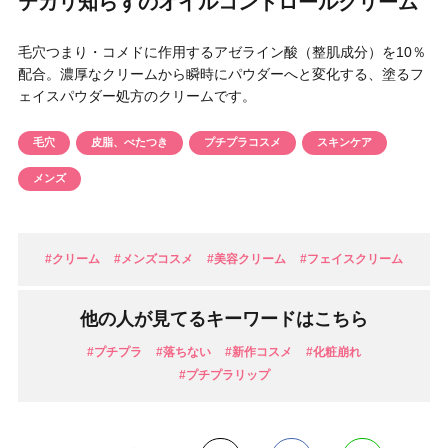
テカリ知らずのオイルコントロールクリーム
円 〜
円
アイテム
毛穴つまり・コメドに作用するアゼライン酸（整肌成分）を10％
配合。濃厚なクリームから瞬時にパウダーへと変化する、塗るフ
ェイスパウダー処方のクリームです。
目的・用途
・
悩みなど
毛穴
皮脂、べたつき
プチプラコスメ
スキンケア
発売日
メンズ
検索
#クリーム
#メンズコスメ
#美容クリーム
#フェイスクリーム
他の人が見てるキーワードはこちら
#プチプラ
#落ちない
#新作コスメ
#化粧崩れ
#プチプラリップ