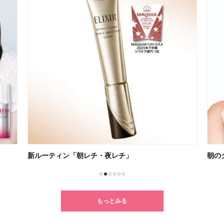
朝のクレンジングでメイクまで格上げ
毎日
1
2
3
4
5
6
もっとみる