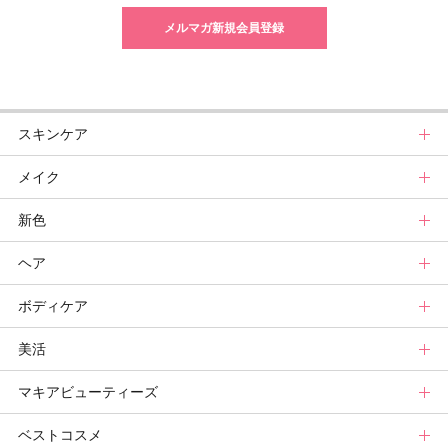
メルマガ新規会員登録
スキンケア
メイク
スキンケアトップ
新色
ニュース
メイクトップ
ヘア
スキンケアまとめ
ニュース
新色トップ
ボディケア
スキンケア診断
メイクまとめ
クリスマスコフレ
ヘアトップ
美活
ベースメイクカタログ
秋新色
ニュース
ボディケアトップ
マキアビューティーズ
メイク診断
新色コスメスウォッチ
ヘアカタログ
ニュース
美活トップ
ベストコスメ
ビューティ速報
ヘアまとめ
ボディケアまとめ
美活グランプリ
マキアビューティーズトップ