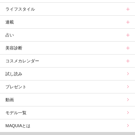
ライフスタイル
ヘア診断
ボディケア診断
ヘルスケア・ダイエット
TOPビューティーズ一覧
ベストコスメトップ
連載
ビューティーズ一覧
ベストコスメ
ライフスタイルトップ
占い
記事ランキング
読者ベスコス
ニュース
連載トップ
美容診断
メンバーランキング
プチプラコスメグランプリ
ライフスタイルまとめ
マキアエディターズのオッス！推しコス
占いトップ
コスメカレンダー
ブライトニング・UVグランプリ
ライフスタイル診断
小林ひろ美のキレイはかけ算
Keikoの月星座占い
美容診断トップ
試し読み
プリュスベスコス
小田ユイコのマニアックビューティREPORT
三島キアリーの12星座別 恋愛運&美容運
パーソナルカラー診断
コスメカレンダートップ
プレゼント
野毛まゆりの実況野毛Channel
動物キャラナビ占い
顔タイプ髪型診断
検索
動画
星谷菜々の美に効くスイーツ
ムーン・リーの運を呼び寄せる香り
モデル一覧
山本舞香のBeauty Script
MAQUIAとは