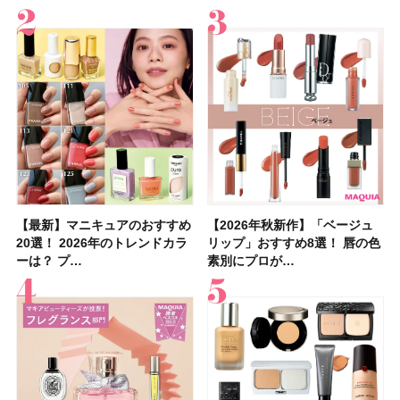
【最新】マニキュアのおすすめ
【2026年夏】汗に強い日焼け
【最新】マニキュアのおすすめ
【デパコスのネイルオイル10
【石井美保さんのおすすめお菓
【2026年夏】おすすめの髪型
【読者プレゼント】羽の見えな
【セザンヌ】8/7新色追加！
【2026年秋新作】「ベージュ
【石井美保さん】おすすめの
【2026年秋新作】「ベージュ
【2026年】ボディ用日焼け止
【板野友美さんの美活】「最
【2026年夏】小顔に見えるボ
【2026年8月の一粒万倍日】お
【限定】&be「リップカラーデ
20選！ 2026年のトレンドカラ
止めのおすすめ13選！ 汗で塗
20選！ 2026年のトレンドカラ
選】プレゼントにおすすめ！ケ
子＆お茶10選】手土産にもぴっ
36選！ショート・ボブ・ミディ
いハンディファン
「ウォータリーティントリップ
リップ」おすすめ8選！ 唇の色
「ブライトニング」11選！ ス
リップ」おすすめ8選！ 唇の色
めUVのおすすめ20選！ この夏
近、下の歯の矯正を再開したん
ブの髪型37選！ レイヤー・切
すすめの開運コスメ＆美容アイ
ュオ 01 ピンクベージュ」レビ
ーは？ プ…
膜が強化され…
ーは？ プ…
ア効果、ビジュ、…
たり
アム・ロング…
「baramood」を3名様…
」10モモピュ…
素別にプロが…
キンケアからサプ…
素別にプロが…
注目の人気…
です」オーラルケア…
りっぱなしな…
テム10選！
ュー｜落ち…