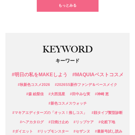
もっとみる
KEYWORD
キーワード
#明日の私をMAKEしよう
#MAQUIAベストコスメ
#秋新色コスメ2026
#2026SS新作ファンデ＆ベースメイク
#森 絵梨佳
#大西流星
#田中みな実
#神崎 恵
#新色コスメスウォッチ
#マキアエディターズの「オッス！推しコス」
#顔タイプ髪型診断
#ヘアカタログ
#日焼け止め
#リップケア
#化粧下地
#ダイエット
#リップモンスター
#セザンヌ
#最新号試し読み