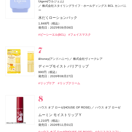
オードメディカオム(EAUDE MEDICA homme)
桃谷順天館
オサジ(OSAJI)
日東電化工業株式会社
Urgem(ウルジェム)
3,960円（税込）
#ダイアン(Diane)
#シャンプー
セザンヌ(CEZANNE)
ＨＡＣＣＩ
ＨＡＣＣＩ
Yunth(ユンス)
エルメス(HERMÈS)
エルメス(HERMÈS)
HACCI's JAPAN.LLC
HACCI's JAPAN.LLC
Aiロボティクス株式会社
エルメスジャポン
エルメスジャポン
セザンヌ化粧品
発売日：2026年07月23日
株式会社スタイリングライフ・ホールディングス BCL カンパニ
カントリー＆ストリーム
井田ラボラトリーズ
薬用アクネケアローション
オードトワレ until #02
ー
マキアージュ
資生堂
ウォータリーティントリップ
ボディクリーム リッチハニー
ハニーカルーセル 〜夢の続き〜 BLACK
リポソーム生ビタミンC
《ソレイユ ドゥ エルメス プードル ボン ミン レヨナン
《ソレイユ ドゥ エルメス プードル ボン ミン レヨナン
#ミュシャ(MUCHA)
#フレグランス
トリートメントハンドクリーム K（ハチミツとキンモク
2,200円（税込）
7,150円（税込）
水だくローションパック
エッセンスリキッド EX ブライトグロウ
ト》
ト》
発売日：2021年11月08日
660円（税込）
5,280円（税込）
発売日：2026年07月22日
22,000円（税込）
3,960円（税込）
セイ）
発売日：2026年08月07日
発売日：2026年10月23日
発売日：2026年10月23日
発売日：2025年06月02日
1,848円（税込）
3,960円（税込）
17,160円（税込）
17,160円（税込）
660円（税込）
#化粧水
#香水
#オードトワレ
発売日：2025年09月09日
発売日：2026年02月21日
発売日：2026年04月17日
発売日：2026年04月17日
発売日：2026年07月29日
Hair Theory Lab(ヘアセオリーラボ)
株式会社dr365
#セザンヌ(CEZANNE)
#ハッチ(HACCI)
#ハッチ(HACCI)
#サプリ
#ボディケア
#クリスマスコフレ
#リップ
#ビーシーエル(BCL)
#マキアージュ(MAQuillAGE)
#エルメス(Hermès)
#エルメス(Hermès)
#フェイスパウダー
#フェイスパウダー
#フェイスマスク
#ファンデーション
#ハンドクリーム
セラムイン シャンプー
#ハンドケア
ベネクス
ベネクス
4,400円（税込）
Elite Package
発売日：2025年05月08日
オードメディカオム(EAUDE MEDICA homme)
桃谷順天館
クロエ
コティジャパン合同会社
13,420円（税込）
#ヘアケア
#シャンプー
オペラ
ハウス オブ ローゼ(HOUSE OF ROSE)
LANEIGE(ラネージュ)
The Collagen(ザ・コラーゲン)
イミュ
アモーレパシフィックジャパン
資生堂ビューティーウェルネス
ハウス オブ ローゼ
発売日：2026年04月03日
薬用アクネケアウォッシュ
クロエ アトリエ デ フルール プラージュ デュ フィギエ
&honey(アンドハニー)
セザンヌ(CEZANNE)
ルナソル
ルナソル
カネボウ化粧品
カネボウ化粧品
セザンヌ化粧品
株式会社ヴィークレア
カントリー＆ストリーム
井田ラボラトリーズ
グロウリップティント
ムーミン ボディクリーム LJ
リップスリーピングマスク ミッドナイトミニズ
ザ・コラーゲン ＜ドリンク＞
#ボディケア
オードパルファム
1,980円（税込）
ディープモイスト バリアリップ
ブライトカラーシーラー
アイカラーレーションN
アイカラーレーションN
発売日：2021年11月08日
1,980円（税込）
1,650円（税込）
2,640円（税込）
297円（税込）
トリートメントハンドクリーム H（ハニー&ホットケー
20,790円（税込）
発売日：2026年08月20日
発売日：2026年11月01日
発売日：2024年10月12日
発売日：2024年02月01日
990円（税込）
748円（税込）
発売日：2026年05月28日
7,700円（税込）
7,700円（税込）
キ）
#洗顔
#洗顔料
発売日：2026年08月27日
発売日：2026年08月07日
発売日：2026年09月04日
発売日：2026年09月04日
ReFa(リファ)
MTG
#オペラ(OPERA)
#ハウス オブ ローゼ(HOUSE OF ROSE)
#ラネージュ(Laneige)
#資生堂
#インナーケア
#リップ
#クリスマスコフレ
#ボディケア
660円（税込）
#クロエ(Chloé)
#フレグランス
発売日：2026年07月29日
#リップケア
#セザンヌ(CEZANNE)
#ルナソル(LUNASOL)
#ルナソル(LUNASOL)
#リップクリーム
#コンシーラー
#アイシャドウ
#アイシャドウ
MILK PROTEIN TREATMENT PINK
BAKUNE
TENTIAL
#ハンドクリーム
#ハンドケア
1,980円（税込）
BAKUNE パイル
発売日：2025年02月28日
オードメディカオム(EAUDE MEDICA homme)
桃谷順天館
25,960円（税込）
#リファ(ReFa)
#ヘアケア
milktouch(ミルクタッチ)
ハウス オブ ローゼ(HOUSE OF ROSE)
KILIAN PARIS(キリアン パリ)
オバジ
ロート製薬
株式会社Coogee
ブルーベル・ジャパン
ハウス オブ ローゼ
CHANEL(シャネル)
CHANEL
薬用アクネケアBB
#睡眠
#リラックス
ハウス オブ ローゼ(HOUSE OF ROSE)
THREE(スリー)
北の快適工房
北の快適工房
北の達人コーポレーション
北の達人コーポレーション
ACRO(アクロ)
ハウス オブ ローゼ
ラブポーションシャイングロス
ムーミン ボディソープ LJ
ディスカバリーセット
オバジC インナーリポショット
チャンス オー スプランディド オードゥ パルファム
2,530円（税込）
ディオール(DIOR)
パルファン・クリスチャン・ディオール
ムーミン モイストリップ Y
アドバンスドエシリアルスムースオペレーター ルース
ヨイピール
ヨイピール
発売日：2021年10月04日
1,584円（税込）
1,430円（税込）
31,900円（税込）
8,370円（税込）
17,600円（税込）
発売日：2026年05月27日
発売日：2026年11月01日
発売日：2022年11月09日
発売日：2023年07月10日
パウダー
1,210円（税込）
発売日：2026年01月09日
7,370円（税込）
7,370円（税込）
ディオール ヴェルニ
#BBクリーム
発売日：2026年11月01日
発売日：2026年08月31日
発売日：2026年08月31日
6,050円（税込）
ジルスチュアート ビューティ
ジルスチュアート ビューティ
#ミルクタッチ(milktouch)
#ハウス オブ ローゼ(HOUSE OF ROSE)
#フレグランス
#オバジ(Obagi)
#クリスマスコフレ
#エイジングケア
#リップグロス
#ボディケア
4,950円（税込）
#シャネル(CHANEL)
#フレグランス
newmine(ニューミン)
西川
発売日：2026年04月10日
発売日：2026年08月14日
#ハウス オブ ローゼ(HOUSE OF ROSE)
#美容液
#美容液
#クリスマスコフレ