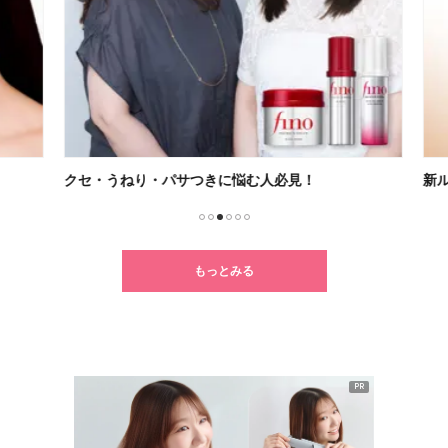
クセ・うねり・パサつきに悩む人必見！
新ル
1
2
3
4
5
6
もっとみる
PR