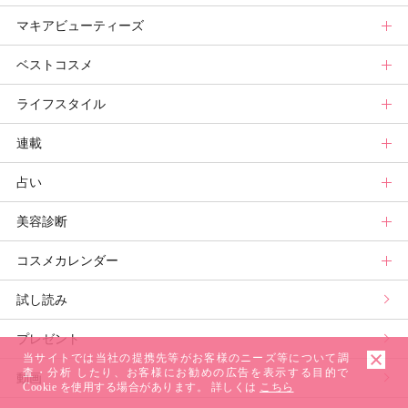
マキアビューティーズ
メイク診断
新色コスメスウォッチ
ヘアカタログ
ニュース
美活トップ
ベストコスメ
ビューティ速報
ヘアまとめ
ボディケアまとめ
美活グランプリ
マキアビューティーズトップ
ライフスタイル
ヘア診断
ボディケア診断
ヘルスケア・ダイエット
TOPビューティーズ一覧
ベストコスメトップ
連載
ビューティーズ一覧
ベストコスメ
ライフスタイルトップ
占い
記事ランキング
読者ベスコス
ニュース
連載トップ
美容診断
メンバーランキング
プチプラコスメグランプリ
ライフスタイルまとめ
マキアエディターズのオッス！推しコス
占いトップ
コスメカレンダー
ブライトニング・UVグランプリ
ライフスタイル診断
小林ひろ美のキレイはかけ算
Keikoの月星座占い
美容診断トップ
試し読み
プリュスベスコス
小田ユイコのマニアックビューティREPORT
三島キアリーの12星座別 恋愛運&美容運
パーソナルカラー診断
コスメカレンダートップ
プレゼント
野毛まゆりの実況野毛Channel
動物キャラナビ占い
顔タイプ髪型診断
検索
当サイトでは当社の提携先等がお客様のニーズ等について調
査・分析 したり、お客様にお勧めの広告を表示する目的で
動画
星谷菜々の美に効くスイーツ
ムーン・リーの運を呼び寄せる香り
Cookie を使用する場合があります。 詳しくは
こちら