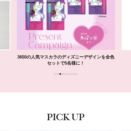
3650の人気マスカラのディズニーデザインを全色
セットで5名様に！
1
2
3
4
5
6
7
8
9
PICK UP
ピックアップ