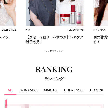
2026.07.22
2026.08.05
ヘア
スキンケア
ティン
【クセ・うねり・パサつき】ヘアケア
朝の習慣
迷子必見！
る！
1
2
3
4
5
6
7
8
RANKING
ランキング
ALL
SKIN CARE
MAKEUP
BODY CARE
BIKATSU
すべて
スキンケア
メイク
ボディケア
美活
ヘア
ライフスタイル
ビューティーズ