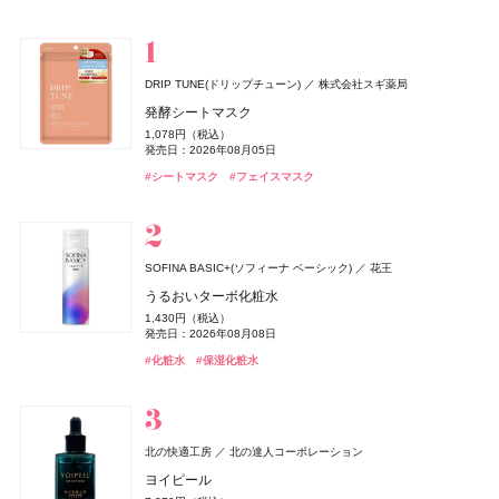
スキンケア
ベースメイク
メイクアップ
ネイル＆ハンド
バス＆ボディケア
ヘアケア
フレグランス
キット
リラクゼーション
健康食品、ドリンク
美容ギア
メンズ
キッズ
DRIP TUNE(ドリップチューン)
株式会社スギ薬局
キャンメイク
&be(アンドビー)
ハウス オブ ローゼ(HOUSE OF ROSE)
エスカラット(S-CARAT)
melt(メルト)
TAMBURINS(タンバリンズ)
Oh! Baby
ゲラン(Guerlain)
ＨＡＣＣＩ
キャンメイク
ジョー マローン ロンドン(JO MALONE LONDON)
キャンメイク
ハウス オブ ローゼ
HACCI's JAPAN.LLC
花王
井田ラボラトリーズ
井田ラボラトリーズ
井田ラボラトリーズ
Clue(クルー)
ゲラン
コーセーコスメポート
IICOMBINED JAPAN
ハウス オブ ローゼ
発酵シートマスク
ジョー マローン ロンドン
クリアヴェールセッティングパウダー
リップカラーデュオ
ムーミン ハンドクリーム LJ
クーリングドライシャワー
スムースシャンプー
PERFUME CHAMO
Oh!Baby ボディケアギフト a
ラール ドゥ ヴィーヴル カーディフューザー
テーブルハニー フランス産もみの木
クリアヴェールセッティングパウダー
クリアヴェールセッティングパウダー
1,078円（税込）
ブラック シダーウッド & ジュニパー アフターシェーブ ロ
1,078円（税込）
1,980円（税込）
1,100円（税込）
878円（税込）
1,760円（税込）
18,600円（税込）
3,300円（税込）
7,040円（税込）
2,160円（税込）
1,078円（税込）
1,078円（税込）
発売日：2026年08月05日
ョン
発売日：2026年04月30日
発売日：2026年08月03日
発売日：2026年11月01日
発売日：2026年02月20日
発売日：2025年03月15日
発売日：2026年11月01日
発売日：2026年04月01日
発売日：2026年10月23日
発売日：2026年04月30日
発売日：2026年04月30日
#タンバリンズ(TAMBURINS)
#フレグランス
#シートマスク
#フェイスマスク
9,460円（税込）
#キャンメイク(CANMAKE)
#アンドビー(＆be)
#ハウス オブ ローゼ(HOUSE OF ROSE)
#ミスト
#ヘアケア
#ハウス オブ ローゼ(HOUSE OF ROSE)
#ゲラン(Guerlain)
#ハッチ(HACCI)
#キャンメイク(CANMAKE)
#キャンメイク(CANMAKE)
#ヘアミスト
#シャンプー
#クリスマスコフレ
#リップ
#フェイスパウダー
#フェイスパウダー
#フェイスパウダー
#クリスマスコフレ
#クリスマスコフレ
発売日：2026年04月24日
#ジョーマローンロンドン(JO MALONE LONDON)
#化粧水
THREE(スリー)
ACRO(アクロ)
SOFINA BASIC+(ソフィーナ ベーシック)
花王
エルメス(HERMÈS)
ちふれ
ハウス オブ ローゼ(HOUSE OF ROSE)
ハウス オブ ローゼ(HOUSE OF ROSE)
ReFa(リファ)
rom&nd(ロムアンド)
ワフィト
ＨＡＣＣＩ
DRIP TUNE(ドリップチューン)
DRIP TUNE(ドリップチューン)
ちふれ化粧品
Waphyto
HACCI's JAPAN.LLC
MTG
エルメスジャポン
株式会社韓国高麗人蔘社
株式会社スギ薬局
株式会社スギ薬局
ハウス オブ ローゼ
ハウス オブ ローゼ
エッセンシャルセンツ R
うるおいターボ化粧水
《ソレイユ ドゥ エルメス プードル ボン ミン レヨナン
チーク プライマー
ムーミン ネイルオイル LJ
ムーミン バスソルト LJ
ReFa HEART CRYSTAL
豆乳エディション カラーグロスセット 24 クリームべべ
リードディフューザー
ハニーコラーゲン ホリデー限定パッケージ 9本セット
発酵シートマスク
発酵シートマスク
5,940円（税込）
1,430円（税込）
KNOWLEDGE(ナレッジ)
ト》
990円（税込）
1,650円（税込）
385円（税込）
88,000円（税込）
発売日：2025年08月08日
1,595円（税込）
6,600円（税込）
5,940円（税込）
1,078円（税込）
1,078円（税込）
発売日：2026年08月08日
株式会社マツキヨココカラ＆カンパニー
発売日：2026年08月10日
発売日：2026年11月01日
発売日：2026年11月01日
発売日：2026年07月22日
発売日：2026年08月28日
発売日：2022年12月09日
発売日：2026年10月23日
発売日：2026年08月05日
発売日：2026年08月05日
17,160円（税込）
#スリー(THREE)
#フレグランス
#化粧水
#保湿化粧水
ナレッジ クレンジングバーム
発売日：2026年04月17日
#ちふれ(CHIFURE)
#ハウス オブ ローゼ(HOUSE OF ROSE)
#ハウス オブ ローゼ(HOUSE OF ROSE)
#リファ(ReFa)
#ロムアンド(rom＆nd)
#ルームフレグランス
#ハッチ(HACCI)
#シートマスク
#シートマスク
#フェイスマスク
#フェイスマスク
#ブラシ
#クリスマスコフレ
#チーク
#アロマディフューザー
#リップ
#クリスマスコフレ
#クリスマスコフレ
2,530円（税込）
#エルメス(Hermès)
#フェイスパウダー
発売日：2024年04月01日
#クレンジング
#クレンジングバーム
ロクシタン(L'OCCITANE)
ロクシタンジャポン
北の快適工房
北の達人コーポレーション
ルナソル
ロクシタン(L'OCCITANE)
ロクシタン(L'OCCITANE)
Diane Perfect Beauty(ダイアン パーフェクトビューティー)
bySENSE(バイセンス)
ニールズヤード レメディーズ(Neal's Yard Remedies)
ＨＡＣＣＩ
SOFINA BASIC+(ソフィーナ ベーシック)
SOFINA BASIC+(ソフィーナ ベーシック)
カネボウ化粧品
HACCI's JAPAN.LLC
YEEELL
ロクシタンジャポン
ロクシタンジャポン
花王
花王
ラヴァンド オードトワレ
ヨイピール
株式会社ネイチャーラボ
ニールズヤード レメディーズ
エスティ ローダー(ESTEE LAUDER)
エスティ ローダー
アイカラーレーションN
ラヴァンド パフュームド ハンドクリーム
ヴェルヴェーヌアグルム パフュームド シャワージェル
bySENSE 2STEP KIT
ハニーコラーゲン ホリデー限定パッケージ 3本セット
うるおいターボ化粧水
うるおいターボ化粧水