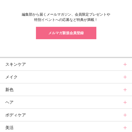
編集部から届くメールマガジン、会員限定プレゼントや
特別イベントへの応募など特典が満載！
メルマガ新規会員登録
スキンケア
メイク
スキンケアトップ
新色
ニュース
メイクトップ
ヘア
スキンケアまとめ
ニュース
新色トップ
ボディケア
スキンケア診断
メイクまとめ
クリスマスコフレ
ヘアトップ
美活
ベースメイクカタログ
秋新色
ニュース
ボディケアトップ