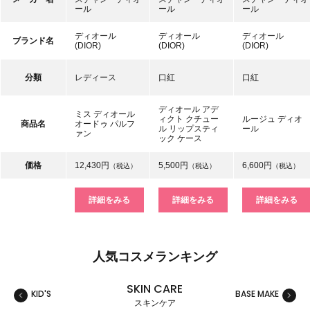
ール
ール
ール
ディオール
ディオール
ディオール
ブランド名
(DIOR)
(DIOR)
(DIOR)
分類
レディース
口紅
口紅
ディオール アデ
ミス ディオール
ィクト クチュー
ルージュ ディオ
商品名
オードゥ パルフ
ル リップスティ
ール
ァン
ック ケース
価格
12,430円
5,500円
6,600円
（税込）
（税込）
（税込）
詳細をみる
詳細をみる
詳細をみる
人気コスメランキング
SKIN CARE
KID'S
BASE MAKE
MAKE
スキンケア