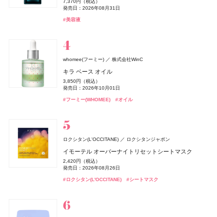
8,470円（税込）
7,370円（税込）
エクストラナイトリペア シャンプー＆トリートメント
ビューティナイト アイピロー
ダブル ウェア ステイ イン プレイス メークアップ N
7,700円（税込）
1,870円（税込）
3,960円（税込）
発売日：2026年07月01日
22,000円（税込）
2,376円（税込）
1,430円（税込）
1,430円（税込）
発売日：2026年08月31日
ウーノ
ファイントゥデイ
セット リラックマ限定デザイン
発売日：2026年09月04日
発売日：2026年07月01日
発売日：2026年07月29日
発売日：2026年07月29日
発売日：2026年10月23日
発売日：2026年08月08日
発売日：2026年08月08日
2,400円（税抜）
7,590円（税込）
#ロクシタン(L'OCCITANE)
#フレグランス
#美容液
ホイップウォッシュ スクラブ
発売日：2019年01月01日
発売日：2026年03月06日
1,320円（税込）
#ルナソル(LUNASOL)
#ロクシタン(L'OCCITANE)
#ロクシタン(L'OCCITANE)
#スキンケア
#ハッチ(HACCI)
#化粧水
#化粧水
#保湿化粧水
#保湿化粧水
#美容液
#クリスマスコフレ
#アイシャドウ
#ハンドクリーム
#ボディケア
発売日：2026年08月01日
360円（税込）
#ファンデーション
#リキッドファンデーション
発売日：2013年02月21日
#ダイアン(Diane)
#シャンプー
アユーラ(AYURA)
ザ・ボディショップ(THE BODY SHOP)
アユーラ
whomee(フーミー)
株式会社WinC
コスメデコルテ
CHANEL(シャネル)
ロクシタン(L'OCCITANE)
ＨＡＣＣＩ
メナード(MENARD)
&be(アンドビー)
&be(アンドビー)
HACCI's JAPAN.LLC
コーセー
Clue(クルー)
Clue(クルー)
CHANEL
メナード化粧品
ロクシタンジャポン
ザボディショップジャパン
メディテーションオードパルファム ディープドロップ
キラ ベース オイル
アリィー
カネボウ化粧品
ランコム(LANCÔME)
ランコム
ルージュデコルテ クリームサテン
ル ジェル コート N
ラヴァンド パフュームド ボディミルク
サンタからのKISS
コラーゲン ゴールド5000
リップカラーデュオ
リップカラーデュオ
セラミック オイルバーナー
5,500円（税込）
3,850円（税込）
Diane Perfect Beauty(ダイアン パーフェクトビューティー)
クロノビューティ フラットスムースフィルターUV
ランコム メン ローション
5,500円（税込）
4,620円（税込）
4,840円（税込）
発売日：2026年10月30日
4,510円（税込）
4,320円（税込）
1,980円（税込）
1,980円（税込）
1,500円（税抜）
発売日：2026年10月01日
株式会社ネイチャーラボ
発売日：2026年07月16日
発売日：2023年06月02日
発売日：2026年07月01日
発売日：2026年10月23日
発売日：2026年06月21日
発売日：2026年08月03日
発売日：2026年08月03日
発売日：2010年06月04日
2,178円（税込）
4,700円（税抜）
#アユーラ(AYURA)
#フレグランス
#フーミー(WHOMEE)
#オイル
エクストラスカルプ＆ボリューム シャンプー＆トリー
発売日：2026年01月31日
#コスメデコルテ(DECORTÉ)
#シャネル(CHANEL)
#ロクシタン(L'OCCITANE)
#ハッチ(HACCI)
#メナード(MENARD)
#アンドビー(＆be)
#アンドビー(＆be)
#スキンケア
#リップ
#リップ
#ネイル
#インナーケア
#ボディケア
#リップ
トメントセット リラックマ限定デザイン
#アリィー(ALLIE)
#化粧下地
1,320円（税込）
発売日：2026年08月01日
オリジンズ(Origins)
オリジンズ
#ダイアン(Diane)
オードメディカオム(EAUDE MEDICA homme)
#シャンプー
桃谷順天館
ディオール(DIOR)
パルファン・クリスチャン・ディオール
ロクシタン(L'OCCITANE)
ロクシタンジャポン
ピース オブ マインド
ジルスチュアート ビューティ
CoenRich(コエンリッチ)
ロクシタン(L'OCCITANE)
ハウス オブ ローゼ(HOUSE OF ROSE)
SIMPLISSE(シンプリス)
ちふれ
ちふれ
ちふれ化粧品
ちふれ化粧品
コーセーコスメポート
MNC New York
ロクシタンジャポン
ジルスチュアート ビューティ
ハウス オブ ローゼ
薬用アクネケアゲル
ミス ディオール オードゥ パルファン
イモーテル オーバーナイトリセットシートマスク
1,700円（税抜）
SUQQU
エキップ
ドレスドブルーム アイズ
薬用エクストラガード ハンドクリーム ポケモンスペシ
オスマンサス シャワースクラブ
ムーミン ハンドケアギフト LJ
エレクトロライト デイリー
チーク プライマー
チーク プライマー
2,420円（税込）
12,430円（税込）
発売日：2002年04月19日
2,420円（税込）
オイル リッチ グロウ ルース パウダー e
ャルパッケージ
発売日：2021年11月08日
6,600円（税込）
3,300円（税込）
発売日：2026年08月28日
1,980円（税込）
5,940円（税込）
990円（税込）
990円（税込）
発売日：2026年08月26日
発売日：2026年08月07日
発売日：2022年09月07日
発売日：2026年11月01日
発売日：2026年05月19日
発売日：2026年08月10日
発売日：2026年08月10日
7,150円（税込）
発売日：2026年08月03日
Diane Perfect Beauty(ダイアン パーフェクトビューティー)
#オールインワン
#オールインワンジェル
#フレグランス
#香水
#ロクシタン(L'OCCITANE)
#シートマスク
発売日：2026年02月06日
株式会社ネイチャーラボ
#ジルスチュアート(JILL STUART)
#ロクシタン(L'OCCITANE)
#ハウス オブ ローゼ(HOUSE OF ROSE)
#インナーケア
#ちふれ(CHIFURE)
#ちふれ(CHIFURE)
#インナービューティー
#チーク
#チーク
#ボディケア
#アイシャドウ
#クリスマスコフレ
#ハンドクリーム
#ハンドケア
#スック(SUQQU)
#フェイスパウダー
シルキーシャイン シャンプー＆トリートメントセット
MUCHA(ミュシャ)
マッシュビューティーラボ
1,320円（税込）
ミュシャ インセンス
発売日：2026年05月15日