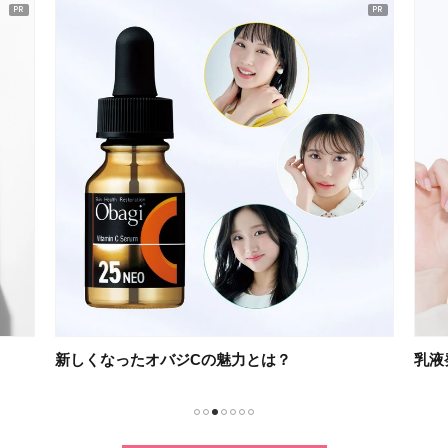
新しくなったオバジCの魅力とは？
乳液
1
2
3
4
5
6
7