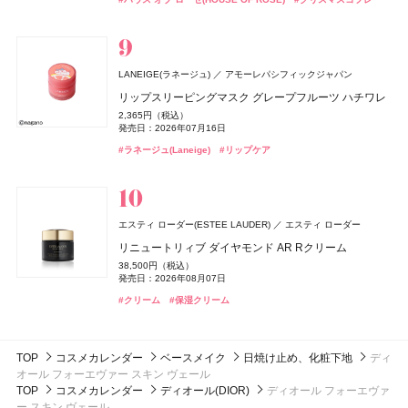
サムシングピュアブルー ディープ ヘッドクレンズ
ピローケース
#スリー(THREE)
#フェイスパウダー
#ネイルポリッシュ
#ネイルカラー
4,070円（税込）
6,600円（税込）
発売日：2024年04月26日
ジョー マローン ロンドン(JO MALONE LONDON)
#ジルスチュアート(JILL STUART)
ジョー マローン ロンドン
#ヘアケア
ディオール(DIOR)
レイフズ(Lāfe’ｓ)
エトヴォス(ETVOS)
毎日美活
カネボウ化粧品
石澤研究所
パルファン・クリスチャン・ディオール
エトヴォス
シン ピュルテ(Sinn Purete')
JIMOS
LANEIGE(ラネージュ)
whomee(フーミー)
whomee(フーミー)
株式会社WinC
株式会社WinC
アモーレパシフィックジャパン
ブラック シダーウッド & ジュニパー シェービング クリ
ディオール アディクト クチュール リップスティック ケ
ホールボディ フレッシュスプレー
2026 ホリデーコフレ
コラーゲン プラス＜ゼリー＞
ハウス オブ シン ピュルテ エチケット ヘア&ボディミス
NARS
NARS JAPAN
CHANEL(シャネル)
CHANEL
ーム
リップスリーピングマスク グレープフルーツ ハチワレ
ース
キラ ベース オイル
キラ ベース オイル
2,200円（税込）
9,900円（税込）
5,400円（税抜）
ト
発売日：2026年07月15日
発売日：2026年11月04日
Keeps(キープス)
西川
ライトリフレクティング ファンデーション
9,460円（税込）
2,365円（税込）
5,500円（税込）
3,850円（税込）
3,850円（税込）
ヴェルニ
1,760円（税込）
発売日：2026年04月24日
発売日：2026年07月16日
発売日：2026年08月14日
発売日：2026年10月01日
発売日：2026年10月01日
7,150円（税込）
ReFa(リファ)
発売日：2026年10月23日
MTG
#プチプラ
#エトヴォス(Etvos)
Keeps クッション for beauty
#ボディケア
#クリスマスコフレ
5,280円（税込）
発売日：2024年07月12日
発売日：2026年02月27日
#ジョーマローンロンドン(JO MALONE LONDON)
#クリーム
#ラネージュ(Laneige)
#リップ
#フーミー(WHOMEE)
#フーミー(WHOMEE)
#リップスティック
#オイル
#オイル
#リップケア
14,300円（税込）
ReFa AURA (MODERN color)
#ミスト
#ヘアミスト
#ナーズ(NARS)
#ファンデーション
#シャネル(CHANEL)
#ネイルポリッシュ
23,760円（税込）
ぐーぴたっ
ナリスアップ コスメティックス
発売日：2026年07月22日
ぐーぴたっ グミ
#リファ(ReFa)
#ブラシ
ロクシタン(L'OCCITANE)
athletia(アスレティア)
エキップ
ロクシタンジャポン
150円（税抜）
DISM(ディズム)
アンファー
エスティ ローダー(ESTEE LAUDER)
NARS
コスメデコルテ
コスメデコルテ
NARS JAPAN
コーセー
コーセー
エスティ ローダー
ディオール(DIOR)
パルファン・クリスチャン・ディオール
ラヴァンド パフュームド シャワージェル
スキンケア ホリデーキット 2026
発売日：2010年08月02日
エレガンス
エレガンス コスメティックス
デュカート
シャンティ
EMS EER メディスキンケアデバイス
リニュートリィブ ダイヤモンド AR Rクリーム
インセイシャブル リキッドブラッシュ
ルージュデコルテ クリームサテン
ルージュデコルテ クリームサテン
3,960円（税込）
14,850円（税込）
ミス ディオール ブルーミング ブーケ ローラー パール
発売日：2026年07月01日
発売日：2026年11月20日
ラスターモイスト ヴェール
35,200円（税込）
38,500円（税込）
5,390円（税込）
5,500円（税込）
5,500円（税込）
ネイルオイルセラム アロマ
6,930円（税込）
発売日：2024年10月23日
発売日：2026年08月07日
発売日：2026年08月05日
発売日：2026年07月16日
発売日：2026年07月16日
8,800円（税込）
アルジェラン
発売日：2026年07月03日
カラーズ
#ロクシタン(L'OCCITANE)
#アスレティア（athletia）
#ボディケア
#スキンケア
1,100円（税込）
発売日：2026年09月18日
発売日：2025年10月10日
#美顔器
#美容家電
#クリーム
#ナーズ(NARS)
#コスメデコルテ(DECORTÉ)
#コスメデコルテ(DECORTÉ)
#保湿クリーム
#チーク
#リップ
#リップ
メロウリペア オーガニック シャンプー
#フレグランス
#香水
#エレガンス(Elegance)
#フェイスパウダー
#デュカート(Ducato)
#ネイルケア
1,760円（税込）
発売日：2026年08月11日
TOP
コスメカレンダー
ベースメイク
日焼け止め、化粧下地
ディ
#アルジェラン(ARGELAN)
#シャンプー
オール フォーエヴァー スキン ヴェール
TOP
コスメカレンダー
ディオール(DIOR)
ディオール フォーエヴァ
ー スキン ヴェール