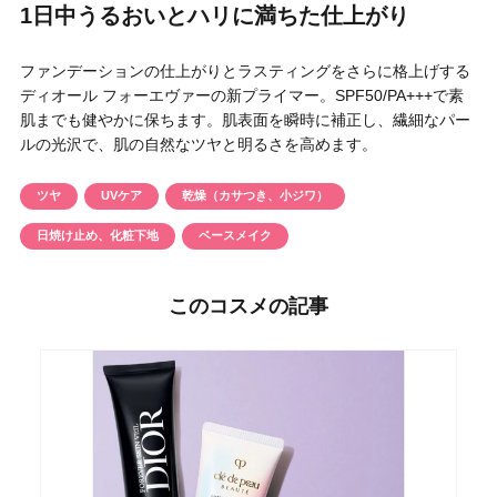
1日中うるおいとハリに満ちた仕上がり
円 〜
円
アイテム
ファンデーションの仕上がりとラスティングをさらに格上げする
ディオール フォーエヴァーの新プライマー。SPF50/PA+++で素
目的・用途
肌までも健やかに保ちます。肌表面を瞬時に補正し、繊細なパー
・
悩みなど
ルの光沢で、肌の自然なツヤと明るさを高めます。
発売日
ツヤ
UVケア
乾燥（カサつき、小ジワ）
日焼け止め、化粧下地
ベースメイク
検索
このコスメの記事