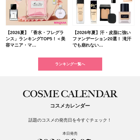
【2026夏】「香水・フレグラ
【クリスマスコフレ2026】ク
【2026年夏】汗・皮脂に強い
【2026夏】「リップケア」ラ
【2026夏】「インナーケア・
【最新】髪のうねり・広がり・
【フォロー＆いいねで当たる】
【全色レビュー】ケイト メロ
【2026年夏】汗・皮脂に強い
【コスメデコルテ】ブランド最
【崩れないフェイスパウダーの
【クリスマスコフレ2026】
【おすすめダイエットサプリ８
【2026年】最新トレンド「ボ
【無印良品】スキンケア×衣料
【スック2026新作】秋コレク
ンス」ランキングTOP5！＜美
リニークのホリデーコフレを一
ファンデーション20選！ 滝汗
ンキングTOP5！＜美容マニア
サプリ」ランキングTOP5！＜
くせ毛におすすめのシャンプー
中国割烹旅館 掬水亭の宿泊券
ウブラウンアイズ限定色追加！
ファンデーション20選！ 滝汗
高峰ラインから新作エイジング
塗り方】ブラシ？パフ？ 肌質
BAUM（バウム）が誘う静寂の
選】食べすぎた日をサポート！
ブ」13種類を徹底解説！ 定番
素材の最強タッグで実現！ 着
ションを全品スウォッチ&イエ
容マニア・マ…
挙紹介！ 人気…
でも崩れない…
集団・マキア…
美容マニア集…
17選
を1組2名様にプ…
イエベ・ブルベ別…
でも崩れない…
ケアクリーム「A…
別メイクHOW …
香りの世界へ。…
選び方＆糖質・脂…
＆人気の髪型…
るだけで保湿でき…
ベブルベ分け！
ランキング一覧へ
COSME CALENDAR
コスメカレンダー
話題のコスメの発売日を今すぐチェック！
本日発売