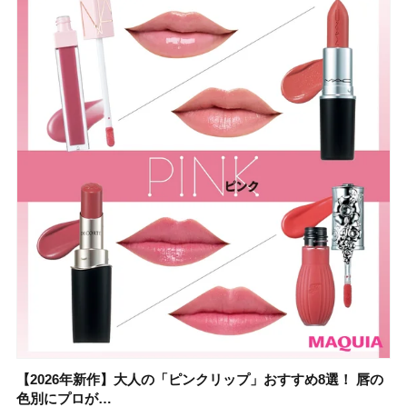
【2026年新作】大人の「ピンクリップ」おすすめ8選！ 唇の
【上田竜也さんのマイベストコスメ５選】大人になって開眼
【2026年新作】大人の「ピンクリップ」おすすめ8選！ 唇の
【2026夏】「香水・フレグランス」ランキングTOP5！＜美
【2026夏】「歯磨き粉・オーラルケア」ランキングTOP5！
【2026年夏】40代におすすめの髪型30選！ 若く見える・手
【鈴木えみさんの愛用品30選】コスメ・スキンケア・ヘアケ
【キャンメイク】売切続出！先行発売中の「クリアヴェール
色別にプロが…
したからこそ愛が深…
色別にプロが…
容マニア・マ…
＜美容マニア…
入れが楽な…
アetc.お気に…
セッティングパウダ…