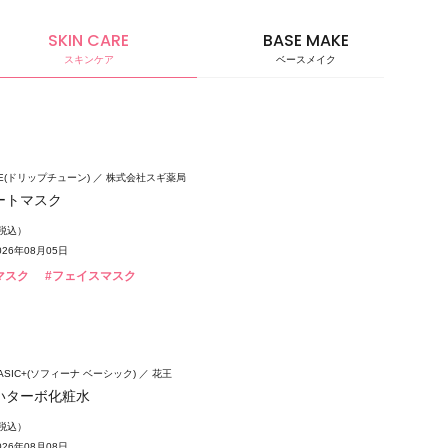
SKIN CARE
BASE MAKE
スキンケア
ベースメイク
ベースメ
UNE(ドリップチューン)
株式会社スギ薬局
ートマスク
（税込）
26年08月05日
マスク
#フェイスマスク
 BASIC+(ソフィーナ ベーシック)
花王
いターボ化粧水
（税込）
26年08月08日