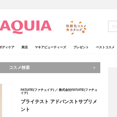
ボディケア
美活
マキアビューティーズ
プレゼント
ベストコスメ
コスメ検索
キーワードから探す
FATUITE(ファチュイテ)
株式会社FATUITE(ファチュ
イテ)
検索
ブライテスト アドバンストサプリメ
ント
肌
ベースメイク
アイシャドウ
プチプラコスメ