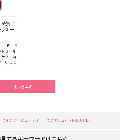
】受賞ア
ングを一
年下半期」ラ
ントロール
ンケア、自
ど、いつに
もっとみる
#インナービューティー
#ファチュイテ(FATUITE)
が見てるキーワードはこちら