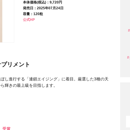
本体価格(税込)：9,720円
発売日：2025年07月24日
容量：120粒
条件から探す
公式HP
サプリメント
ぼし進行する「連鎖エイジング」に着目。厳選した3種の天
から輝きの最上級を目指します。
円 〜
円
期』受賞