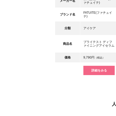
メーカー名
ァチュイテ)
FATUITE(ファチュイ
ブランド名
テ)
分類
アイケア
ブライテスト ディフ
商品名
ァイニングアイセラム
価格
9,790円
（税込）
詳細をみる