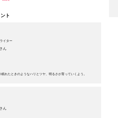
メント
ライター
検索
さん
り眠れたときのようなハリとツヤ、明るさが育っていくよう。
さん