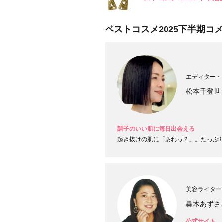
目的・用途
・
悩みなど
ベストコスメ2025下半期コ
発売日
エディター・
松本千登世
調子のいい肌に毎日出会える
起き抜けの肌に「あれっ？」。たっぷ
美容ライター
轟木あずさ
公式サイト