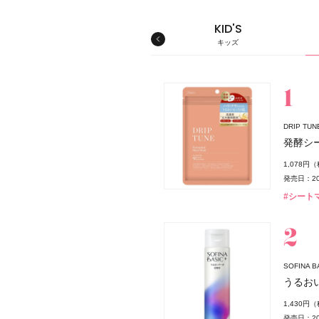
MEN'S
KID'S
メンズ
キッズ
スキンケア
DRIP T
発酵シ
ダー
1,078円
発売日：20
#シート
スパウダー
SOFINA
薬局
うるお
1,430円
発売日：20