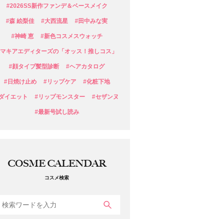
#2026SS新作ファンデ＆ベースメイク
#森 絵梨佳
#大西流星
#田中みな実
#神崎 恵
#新色コスメスウォッチ
#マキアエディターズの「オッス！推しコス」
#顔タイプ髪型診断
#ヘアカタログ
#日焼け止め
#リップケア
#化粧下地
#ダイエット
#リップモンスター
#セザンヌ
#最新号試し読み
COSME CALENDAR
コスメ検索
検索