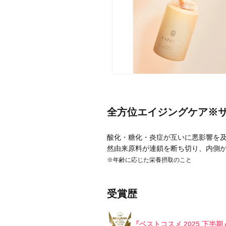
メーカー
ブランド
全方位エイジングケア※
ジャンル
酸化・糖化・炎症が互いに悪影響を及
肌質
然由来原料が連鎖を断ち切り、内側
※年齢に応じた栄養摂取のこと
金額
受賞歴
アイテム
『ベストコスメ 2025 下半