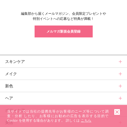
編集部から届くメールマガジン、会員限定プレゼントや
特別イベントへの応募など特典が満載！
メルマガ新規会員登録
スキンケア
メイク
スキンケアトップ
新色
ニュース
メイクトップ
ヘア
スキンケアまとめ
ニュース
新色トップ
ボディケア
スキンケア診断
メイクまとめ
クリスマスコフレ
ヘアトップ
当サイトでは当社の提携先等がお客様のニーズ等について調
査・分析 したり、お客様にお勧めの広告を表示する目的で
Cookie を使用する場合があります。 詳しくは
こちら
美活
ベースメイクカタログ
秋新色
ニュース
ボディケアトップ