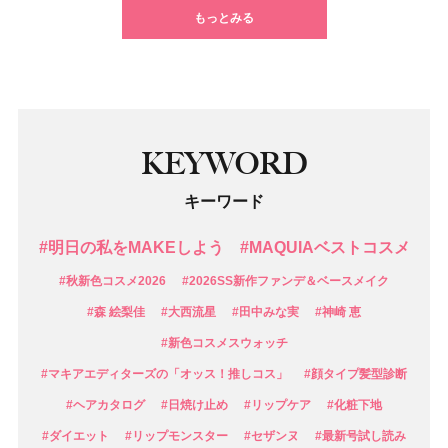
もっとみる
KEYWORD
キーワード
#明日の私をMAKEしよう
#MAQUIAベストコスメ
#秋新色コスメ2026
#2026SS新作ファンデ＆ベースメイク
#森 絵梨佳
#大西流星
#田中みな実
#神崎 恵
#新色コスメスウォッチ
#マキアエディターズの「オッス！推しコス」
#顔タイプ髪型診断
#ヘアカタログ
#日焼け止め
#リップケア
#化粧下地
#ダイエット
#リップモンスター
#セザンヌ
#最新号試し読み