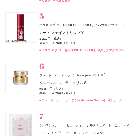
#化粧水
#保湿化粧水
発売日：2023年09月01日
発売日：2026年08月28日
#ロムアンド(rom＆nd)
#リファ(ReFa)
#ファチュイテ(FATUITE)
#ルナソル(LUNASOL)
#ルナソル(LUNASOL)
#美容家電
#ファンデーション
#ファンデーション
#眉マスカラ
#インナーケア
#オーラルケア
#睡眠
#リラックス
#スリー(THREE)
#フレグランス
#ハンドクリーム
#ハンドケア
#リキッドファンデーション
#ロムアンド(rom＆nd)
#リップ
#SHISEIDO
オードメディカオム(EAUDE MEDICA homme)
桃谷順天館
薬用アクネケアウォッシュ
1,980円（税込）
ハウス オブ ローゼ(HOUSE OF ROSE)
ハウス オブ ローゼ
rom&nd(ロムアンド)
アリィー
The Collagen(ザ・コラーゲン)
whomee(フーミー)
whomee(フーミー)
カネボウ化粧品
株式会社WinC
株式会社WinC
株式会社韓国高麗人蔘社
資生堂ビューティーウェルネス
ハウス オブ ローゼ(HOUSE OF ROSE)
newmine(ニューミン)
発売日：2021年11月08日
西川
ハウス オブ ローゼ
ISSEY MIYAKE PARFUMS
資生堂
オサジ(OSAJI)
日東電化工業株式会社
ムーミン モイストリップ Y
SHISEIDO
bySENSE(バイセンス)
SHISEIDO(シセイドウ)
YEEELL
ザ ジューシーラスティングティント
クロノビューティ UV ヘアカラーラスティング&スタイ
ザ・コラーゲン ＜ドリンク＞
キラ ベース オイル
キラ ベース オイル
ムーミン バスソルト LJ
ピローケース
#洗顔
#洗顔料
ロードゥ イッセイ オー エッセンシエール オードパルフ
ボディミルク Utsuri〈ウツリ〉
1,210円（税込）
エッセンス スキンスムース ファンデーション
リング バーム
bySENSE 2STEP KIT
1,320円（税込）
297円（税込）
3,850円（税込）
3,850円（税込）
385円（税込）
ァム
6,600円（税込）
発売日：2026年11月01日
3,850円（税込）
発売日：2026年08月28日
発売日：2024年02月01日
発売日：2026年10月01日
発売日：2026年10月01日
発売日：2026年11月01日
7,590円（税込）
2,750円（税込）
22,000円（税込）
発売日：2026年09月02日
22,990円（税込）
#ハウス オブ ローゼ(HOUSE OF ROSE)
#クリスマスコフレ
発売日：2026年07月17日
発売日：2025年02月08日
発売日：2026年07月29日
発売日：2026年08月05日
#ロムアンド(rom＆nd)
#資生堂
#フーミー(WHOMEE)
#フーミー(WHOMEE)
#インナーケア
#オイル
#オイル
#リップ
#ハウス オブ ローゼ(HOUSE OF ROSE)
#クリスマスコフレ
#ボディケア
#ボディミルク
#ファンデーション
#アリィー(ALLIE)
#スキンケア
#美容液
#スタイリング剤
#リキッドファンデーション
#フレグランス
#香水
オードメディカオム(EAUDE MEDICA homme)
桃谷順天館
Keeps(キープス)
薬用アクネケアBB
西川
2,530円（税込）
クレ・ド・ポー ボーテ
clé de peau BEAUTÉ
Keeps クッション for beauty
rom&nd(ロムアンド)
DHC(ディーエイチシー)
エルメス(HERMÈS)
エルメス(HERMÈS)
エルメスジャポン
エルメスジャポン
株式会社韓国高麗人蔘社
DHC
ハウス オブ ローゼ(HOUSE OF ROSE)
発売日：2021年10月04日
ハウス オブ ローゼ
オサジ(OSAJI)
日東電化工業株式会社
14,300円（税込）
クレームレストラトゥリス S
アリィー
Straine(ストレイン)
SHIRORU(シロル)
カネボウ化粧品
SHIRORU(シロル)
Aiロボティクス株式会社
CHANEL(シャネル)
CHANEL
ジューシーフラッシュリップオイル
5-ALA
《ソレイユ ドゥ エルメス プードル ボン ミン レヨナン
《ソレイユ ドゥ エルメス プードル ボン ミン レヨナン
ムーミン ボディソープ LJ
#BBクリーム
ハンド&ボディソープ Utsuri〈ウツリ〉
55,000円（税込）
クロノビューティ フラットスムースフィルターUV
ストレートヘアミスト
SHIRORU クリスマスコフレ2026
ト》
ト》
1,485円（税込）
4,800円（税込）
1,430円（税込）
チャンス オー スプランディド オードゥ パルファム
発売日：2026年09月21日
3,630円（税込）
発売日：2026年08月28日
発売日：2021年11月10日
発売日：2026年11月01日
2,178円（税込）
1,980円（税込）
3,960円（税込）
17,160円（税込）
17,160円（税込）
発売日：2026年09月02日
17,600円（税込）
#クレ・ド・ポー・ボーテ(cle de peau Beaute)
#クリーム
発売日：2026年01月31日
発売日：2026年08月01日
発売日：2026年11月01日
発売日：2026年04月17日
発売日：2026年04月17日
発売日：2026年01月09日
#ロムアンド(rom＆nd)
#ディーエイチシー(DHC)
#リップオイル
#美肌
#ハウス オブ ローゼ(HOUSE OF ROSE)
#ボディケア
#ボディケア
#ハンドケア
nishikawa
西川
#アリィー(ALLIE)
#トリートメント
#シロル(SHIRORU)
#エルメス(Hermès)
#エルメス(Hermès)
#ヘアトリートメント
#化粧下地
#クリスマスコフレ
#フェイスパウダー
#フェイスパウダー
#シャネル(CHANEL)
#フレグランス
ジョー マローン ロンドン(JO MALONE LONDON)
#005 punitoro まくら
ジョー マローン ロンドン
6,600円（税込）
ブラック シダーウッド & ジュニパー シェービング クリ
ジルスチュアート ビューティ
ジルスチュアート ビューティ
ーム
コスメデコルテ
#睡眠
ByGLOW(バイグロー)
コーセー
Hamee(ハミィ)
エスカラット(S-CARAT)
コーセーコスメポート
ハウス オブ ローゼ(HOUSE OF ROSE)
ハウス オブ ローゼ
モイスチュア ローション シートマスク
whomee(フーミー)
SALONIA
ノエビア(NOEVIR)
Oh! Baby
Oh! Baby
ハウス オブ ローゼ
ハウス オブ ローゼ
I-ne
株式会社WinC
ノエビア
9,460円（税込）
フィアンセ
井田ラボラトリーズ