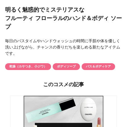
円 〜
円
明るく魅惑的でミステリアスな
アイテム
フルーティ フローラルのハンド＆ボディ ソー
プ
目的・用途
・
悩みなど
毎日のバスタイムやハンドウォッシュの時間に手肌や体を優しく
洗い上げながら、チャンスの香りだちを楽しめる新たなアイテム
発売日
です。
乾燥（カサつき、小ジワ）
ボディソープ
バス＆ボディケア
検索
このコスメの記事