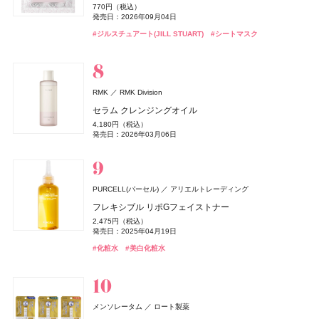
スキンシャドウ デザイニング パレット
リポアイロン サークルショット タブレット
クーリングドライシャワー
ムーミン ハンドクリーム LJ
770円（税込）
発売日：2026年04月24日
ミルク ファンデーション
グロッシーケア メタルカッサコーム
スペチアーレ ホリデーコレクション
Oh!Baby ボディケアギフト a
Oh!Baby ボディケアギフト a
7,700円（税込）
756円（税込）
878円（税込）
リフレッシュアイスミスト モーニングリネン
発売日：2026年09月04日
1,100円（税込）
#ジョーマローンロンドン(JO MALONE LONDON)
#クリーム
発売日：2026年07月16日
発売日：2026年07月23日
発売日：2026年02月20日
3,190円（税込）
2,970円（税込）
22,000円（税込）
3,300円（税込）
3,300円（税込）
発売日：2026年11月01日
990円（税込）
#ジルスチュアート(JILL STUART)
#シートマスク
発売日：2026年08月21日
発売日：2026年08月03日
発売日：2026年09月01日
発売日：2026年11月01日
発売日：2026年11月01日
発売日：2026年04月03日
よーじや
株式会社よーじや
#コスメデコルテ(DECORTÉ)
#インナーケア
#インナービューティー
#アイシャドウ
#ミスト
#ヘアミスト
#ハウス オブ ローゼ(HOUSE OF ROSE)
#クリスマスコフレ
#フーミー(WHOMEE)
#ツール
#ノエビア(NOEVIR)
#ハウス オブ ローゼ(HOUSE OF ROSE)
#ハウス オブ ローゼ(HOUSE OF ROSE)
#クリスマスコフレ
#ファンデーション
#クリスマスコフレ
#クリスマスコフレ
#プチプラ
#ボディケア
ねむり ピローミスト
2,420円（税込）
ジョー マローン ロンドン(JO MALONE LONDON)
発売日：2025年11月21日
RMK
RMK Division
ジョー マローン ロンドン
レブロン(REVLON)
#睡眠
ByGLOW(バイグロー)
#リラクゼーション
レブロン
Hamee(ハミィ)
athletia(アスレティア)
エキップ
ハウス オブ ローゼ(HOUSE OF ROSE)
ハウス オブ ローゼ
セラム クレンジングオイル
ブラック シダーウッド & ジュニパー アフターシェーブ
hince(ヒンス)
BOTANIST
ハウス オブ ローゼ(HOUSE OF ROSE)
ルナソル
ルナソル
カネボウ化粧品
カネボウ化粧品
I-ne
VIVAWAVE(ビバウェーブ)
ハウス オブ ローゼ
ジュリエット ハズ ア ガン(Juliette has a gun)
スキン シマー シャドウ
リポアイロン サークルショット カプセル
スキンプロテクション UVジェル
ムーミン ネイルオイル LJ
ローション
4,180円（税込）
ブルーベル・ジャパン
ポアーショットブラープライマー
ボタニカルヘアミルク 02
ムーミン ハンドケアギフト LJ
アイカラーレーションN
アイカラーレーションN
1,760円（税込）
3,888円（税込）
5,500円（税込）
発売日：2026年03月06日
1,650円（税込）
9,460円（税込）
発売日：2026年08月06日
発売日：2026年07月23日
発売日：2026年03月06日
バナナ ラッシュ オードパルファム
2,420円（税込）
1,650円（税込）
1,980円（税込）
7,700円（税込）
7,700円（税込）
発売日：2026年11月01日
発売日：2026年04月24日
発売日：2026年02月23日
発売日：2026年08月01日
発売日：2026年11月01日
発売日：2026年09月04日
発売日：2026年09月04日
18,480円（税込）
ドウシシャ
株式会社ドウシシャ
#レブロン(REVLON)
#インナーケア
#インナービューティー
#アイシャドウ
#アスレティア（athletia）
#UV
#ハウス オブ ローゼ(HOUSE OF ROSE)
#ジョーマローンロンドン(JO MALONE LONDON)
#クリスマスコフレ
#化粧水
発売日：2026年07月29日
#ヒンス(hince)
#ボタニスト(BOTANIST)
#ハウス オブ ローゼ(HOUSE OF ROSE)
#ルナソル(LUNASOL)
#ルナソル(LUNASOL)
#化粧下地
#アイシャドウ
#アイシャドウ
#トリートメント
#クリスマスコフレ
ベビーゴリラのひとつかみ夏
#クリーン(CLEAN)
#フレグランス
PURCELL(パーセル)
アリエルトレーディング
2,178円（税込）
発売日：2026年04月20日
フレキシブル リポGフェイストナー
タリタクム(Talitha Koum)
#むくみ
ByGLOW(バイグロー)
#足のむくみ
Hamee(ハミィ)
マッシュビューティーラボ
イグニス イオ(IGNIS iO)
アルビオン
2,475円（税込）
CoenRich(コエンリッチ)
DISM(ディズム)
アンファー
コーセーコスメポート
発売日：2025年04月19日
ビオレ
Diane Perfect Beauty(ダイアン パーフェクトビューティー)
ザ・ギンザ(THE GINZA)
SOFINA BASIC+(ソフィーナ ベーシック)
SOFINA BASIC+(ソフィーナ ベーシック)
花王
株式会社ザ・ギンザ
花王
花王
リップキュアバームティック
リポグルプラスピーディーアールエヌ ブーストショッ
アクティブ UV シャワー
ザ プレミアム 薬用リンクルナイト ハンドクリーム ポケ
EMS EER メディスキンケアデバイス
株式会社ネイチャーラボ
CHANEL(シャネル)
CHANEL
#化粧水
ビオレUV アクアリッチ エアリーホールドクリーム
トリートメントフェイシャルマスク スペシャルキット
ト タブレット
うるおいターボ化粧水
うるおいターボ化粧水
#美白化粧水
3,080円（税込）
2,200円（税込）
モンスペシャルパッケージ
35,200円（税込）
エクストラナイトリペア シャンプー＆トリートメント
発売日：2026年07月24日
発売日：2026年04月18日
ココ マドモアゼル クラッシュ アプソリュ
1,430円（税込）
22,000円（税込）
864円（税込）
1,430円（税込）
1,430円（税込）
発売日：2024年10月23日
発売日：2026年08月03日
セット リラックマ限定デザイン
発売日：2026年02月07日
発売日：2026年09月01日
発売日：2026年07月23日
発売日：2026年08月08日
発売日：2026年08月08日
21,450円（税込）
ドウシシャ
株式会社ドウシシャ
#リップ
#リップスティック
#イグニス(IGNIS)
#日焼け止め
#美顔器
#美容家電
#ハンドクリーム
#ハンドケア
1,320円（税込）
#ビオレ(Biore)
#シートマスク
#インナーケア
#化粧水
#化粧水
#保湿化粧水
#保湿化粧水
#洗顔
#インナービューティー
#日焼け止め
#シャネル(CHANEL)
ゴリラのハグ夏
#フレグランス
発売日：2026年08月01日
メンソレータム
ロート製薬
4,950円（税込）
#ダイアン(Diane)
#シャンプー