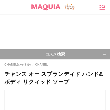
メニ
コスメ検索
CHANEL(シャネル)
CHANEL
キーワードから探す
チャンス オー スプランディド ハンド&
ボディ リクィッド ソープ
検索
今注目のキーワード：
乾燥肌
ベースメイク
アイシャドウ
プチプラコスメ