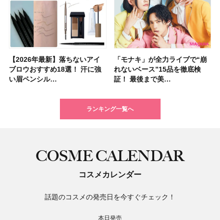
【2026年最新】落ちないアイ
【2026夏】「ハリ・たるみケ
【2026年最新】落ちないアイ
【2026年】ボディ用日焼け止
【板野友美さんの美活】「最
【2026年夏】小顔に見えるボ
石井美保さん祝50歳！ アニバ
【全色レビュー】ケイト メロ
「モナキ」が全力ライブで“崩
【2026夏】「シワケア」ラン
「モナキ」が全力ライブで“崩
「ミス ディオール オードゥ パ
【石井美保さんのおすすめお菓
【2026年】最新トレンド「ボ
【無印良品】スキンケア×衣料
【キャンメイク】売切続出！先
ブロウおすすめ18選！ 汗に強
ア」ランキングTOP5！＜マキ
ブロウおすすめ18選！ 汗に強
めUVのおすすめ20選！ この夏
近、下の歯の矯正を再開したん
ブの髪型37選！ レイヤー・切
ーサリーイベントに込めた思
ウブラウンアイズ限定色追加！
れないベース”15品を徹底検
キングTOP5！＜マキアビュー
れないベース”15品を徹底検
ルファン」が新たな装いで登
子＆お茶10選】手土産にもぴっ
ブ」13種類を徹底解説！ 定番
素材の最強タッグで実現！ 着
行発売中の「クリアヴェールセ
い眉ペンシル…
アビューティ…
い眉ペンシル…
注目の人気…
です」オーラルケア…
りっぱなしな…
い、今夢中なボデ…
イエベ・ブルベ別…
証！ 最後まで美…
ティーズが投…
証！ 最後まで美…
場！ シルバー…
たり
＆人気の髪型…
るだけで保湿でき…
ッティングパウダ…
ランキング一覧へ
COSME CALENDAR
コスメカレンダー
話題のコスメの発売日を今すぐチェック！
本日発売