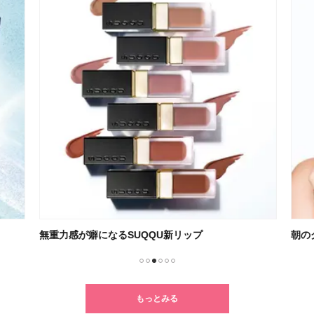
無重力感が癖になるSUQQU新リップ
朝の
1
2
3
4
5
6
もっとみる