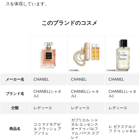
スを体現しています。
このブランドのコスメ
メーカー名
CHANEL
CHANEL
CHANEL
CHANEL(シャネ
CHANEL(シャネ
CHANEL(シャネ
ブランド名
ル)
ル)
ル)
分類
レディース
レディース
レディース
ガブリエル シャ
ココ マドモアゼ
ネル エッセンス
レ ゼクスクルジ
商品名
ル クラッシュ ア
オードゥ パルフ
フ ドゥ シャネル
プソリュ
ァム パース スプ
レイ