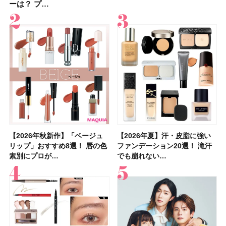
ーは？ プ…
ンケアからサプ…
ーは？ プ…
容マニア・マ…
レンジレシピ2品
入れが楽な…
アetc.お気に…
ュー｜落ち…
【2026年秋新作】「ベージュ
【2026年夏】汗に強い日焼け
【2026年秋新作】「ベージュ
【2026夏】「リップケア」ラ
【おすすめダイエットサプリ８
【2026年夏】おすすめの髪型
【読者プレゼント】羽の見えな
【スック2026新作】秋コレク
【2026年夏】汗・皮脂に強い
【クリスマスコフレ2026】ク
【2026年夏】汗・皮脂に強い
【デパコスのネイルオイル10
【40代以上の髪悩み おすすめ
【最新】髪のうねり・広がり・
【2026年8月の一粒万倍日】お
LUNASOLアイカラーレーショ
リップ」おすすめ8選！ 唇の色
止めのおすすめ13選！ 汗で塗
リップ」おすすめ8選！ 唇の色
ンキングTOP5！＜美容マニア
選】食べすぎた日をサポート！
36選！ショート・ボブ・ミディ
いハンディファン
ションを全品スウォッチ&イエ
ファンデーション20選！ 滝汗
リニークのホリデーコフレを一
ファンデーション20選！ 滝汗
選】プレゼントにおすすめ！ケ
アイテム15選】“白髪・薄毛・
くせ毛におすすめのシャンプー
すすめの開運コスメ＆美容アイ
ンN EX17Evening Muse …
素別にプロが…
膜が強化され…
素別にプロが…
集団・マキア…
選び方＆糖質・脂…
アム・ロング…
「baramood」を3名様…
ベブルベ分け！
でも崩れない…
挙紹介！ 人気…
でも崩れない…
ア効果、ビジュ、…
うねり”に最…
17選
テム10選！