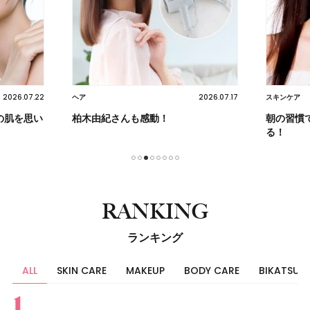
2026.07.22
2026.07.17
ヘア
スキンケア
の肌を思い
柏木由紀さんも感動！
朝の習慣
る！
1
2
3
4
5
6
7
8
RANKING
ランキング
ALL
SKIN CARE
MAKEUP
BODY CARE
BIKATSU
すべて
スキンケア
メイク
ボディケア
美活
ヘア
ライフスタイル
ビューティーズ