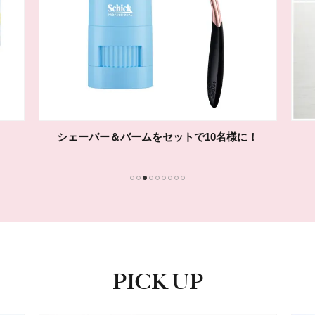
シェーバー＆バームをセットで10名様に！
1
2
3
4
5
6
7
8
9
PICK UP
ピックアップ