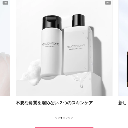
不要な角質を溜めない２つのスキンケア
新し
1
2
3
4
5
6
7