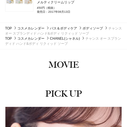
メルティクリームリップ
ちふれ
ちふれ化粧品
Ｌａ ＣＡＳＴＡ
アルペンローゼ
450円（税抜）
DISM(ディズム)
アンファー
CoenRich(コエンリッチ)
コーセーコスメポート
発売日：2017年08月13日
SOFINA Primavista(ソフィーナ プリマヴィスタ)
ボビイ ブラウン(BOBBI BROWN)
ByGLOW(バイグロー)
NARS
NARS
NARS JAPAN
NARS JAPAN
Hamee(ハミィ)
ボビイ ブラウン
花王
SHISEIDO
SHISEIDO(シセイドウ)
チーク プライマー
モイストアロマ ボディソープ
AZオイルコントロールクリーム
薬用ホワイトニング ハンドクリーム ディープモイスチ
生肌カバーバーム ファンデーション
ミニ クラッシュド オイル インフューズド グロス トリ
リポグルプラスピーディーアールエヌ ブーストショッ
インセイシャブル リキッドブラッシュ
インセイシャブル リキッドブラッシュ
990円（税込）
2,750円（税込）
セントケア スキン ミスト
ハウス オブ ローゼ(HOUSE OF ROSE)
ハウス オブ ローゼ
2,750円（税込）
ュア ポケモンスペシャルパッケージ
発売日：2026年08月10日
発売日：2026年10月14日
オ
ト カプセル
3,300円（税込）
5,390円（税込）
5,390円（税込）
発売日：2024年09月25日
13,200円（税込）
TOP
コスメカレンダー
発売日：2026年08月03日
ミントリープ クール ヘッドクレンズ
バス＆ボディケア
ボディソープ
チャンス
発売日：2026年09月12日
発売日：2026年08月05日
発売日：2026年08月05日
6,050円（税込）
3,996円（税込）
発売日：2026年09月01日
#ちふれ(CHIFURE)
#チーク
#ボディケア
#ボディソープ
#クリーム
#メンズコスメ
オー スプランディド ハンド&ボディ リクィッド ソープ
発売日：2025年11月01日
発売日：2026年07月23日
1,980円（税込）
#ハンドクリーム
#ハンドケア
#ソフィーナ(sofina)
#ナーズ(NARS)
#ナーズ(NARS)
#チーク
#チーク
#ファンデーション
#美容液
#フレグランス
発売日：2026年05月01日
TOP
コスメカレンダー
CHANEL(シャネル)
チャンス オー スプラン
#ボビイ ブラウン(Bobbi Brown)
#インナーケア
#インナービューティー
#クリスマスコフレ
ディド ハンド&ボディ リクィッド ソープ
#ハウス オブ ローゼ(HOUSE OF ROSE)
#シャンプー
MOVIE
PICK UP
ピックアップ