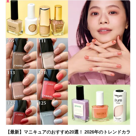
【最新】マニキュアのおすすめ20選！ 2026年のトレンドカラ
【石井美保さん】おすすめの「ブライトニング」11選！ スキ
【最新】マニキュアのおすすめ20選！ 2026年のトレンドカラ
【2026夏】「香水・フレグランス」ランキングTOP5！＜美
【5分で万能！ 夏レシピ】「万能ねぎ塩だれ」の作り方＆ア
【2026年夏】40代におすすめの髪型30選！ 若く見える・手
【鈴木えみさんの愛用品30選】コスメ・スキンケア・ヘアケ
【限定】&be「リップカラーデュオ 01 ピンクベージュ」レビ