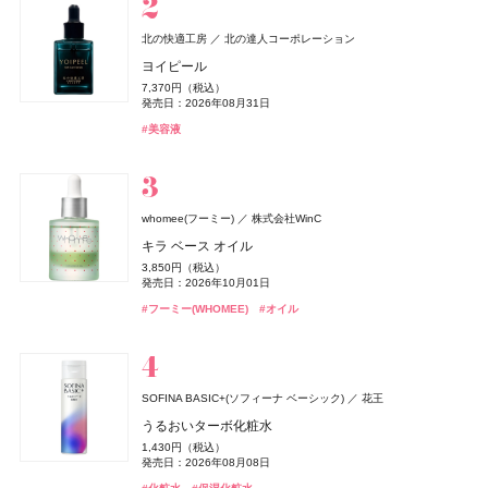
セクシーボーイ
フィッツコーポレーション
ディオール(DIOR)
パルファン・クリスチャン・ディオール
北の快適工房
北の達人コーポレーション
アイススパーク コールドジェット【ヘッド用】
エルメス(HERMÈS)
ルナソル
スキンアクア
UNOVE(アノブ)
rom&nd(ロムアンド)
メナード(MENARD)
北の快適工房
北の快適工房
カネボウ化粧品
ロート製薬
北の達人コーポレーション
北の達人コーポレーション
Rainmakers
エルメスジャポン
メナード化粧品
株式会社韓国高麗人蔘社
CoenRich(コエンリッチ)
コーセーコスメポート
ミス ディオール オードゥ パルファン
ヨイピール
MUCHA(ミュシャ)
マッシュビューティーラボ
1,000円（税抜）
《ソレイユ ドゥ エルメス プードル ボン ミン レヨナン
アイカラーレーションN
ヒアルロンセラムUV
フリズカーミングコントロールトリートメント
豆乳エディション カラーグロスセット 24 クリームべべ
コラーゲン ゴールド5000
ヨイピール
ヨイピール
薬用エクストラガード ハンドクリーム ポケモンスペシ
発売日：2013年03月02日
12,430円（税込）
7,370円（税込）
ミュシャ インセンス
ト》
7,700円（税込）
1,320円（税込）
1,540円（税込）
発売日：2026年08月28日
1,595円（税込）
4,320円（税込）
7,370円（税込）
7,370円（税込）
ャルパッケージ
発売日：2026年08月31日
発売日：2026年09月04日
発売日：2025年06月25日
発売日：2026年08月28日
発売日：2026年06月21日
発売日：2026年08月31日
発売日：2026年08月31日
3,960円（税込）
17,160円（税込）
発売日：2026年08月03日
#ロート製薬
#フレグランス
#UV
#香水
#美容液
発売日：2026年07月23日
発売日：2026年04月17日
#ルナソル(LUNASOL)
#ヘアケア
#ロムアンド(rom＆nd)
#メナード(MENARD)
#美容液
#美容液
#トリートメント
#インナーケア
#アイシャドウ
#リップ
#ハンドクリーム
#ハンドケア
#ミュシャ(MUCHA)
#フレグランス
#エルメス(Hermès)
#フェイスパウダー
オードメディカオム(EAUDE MEDICA homme)
桃谷順天館
薬用アクネケアゲル
ニベア
ISSEY MIYAKE PARFUMS
ニベア花王
資生堂
2,420円（税込）
whomee(フーミー)
株式会社WinC
NARS
ESTABLISHED(エスタブリッシュ)
B.A
SIMPLISSE(シンプリス)
&be(アンドビー)
&be(アンドビー)
ポーラ
NARS JAPAN
Clue(クルー)
Clue(クルー)
MNC New York
株式会社MODO
発売日：2021年11月08日
BAUM(バウム)
資生堂
ニベアUV ディープ プロテクト&ケア ジェル
ロードゥ イッセイ プールオム オー エッセンシエール
キラ ベース オイル
ベネクス
ベネクス
キャンメイク
井田ラボラトリーズ
インセイシャブル リキッドブラッシュ
コアプレックス トリートメント
B.A シンボリックコレクション
エレクトロライト デイリー
リップカラーデュオ
リップカラーデュオ
#オールインワン
#オールインワンジェル
オードパルファム
1,078円（税込）
バウム アロマティック ハンドクリーム n
3,850円（税込）
Elite Package
クリアヴェールセッティングパウダー
5,390円（税込）
発売日：2025年02月08日
5,060円（税込）
26,400円（税込）
5,940円（税込）
1,980円（税込）
1,980円（税込）
発売日：2026年10月01日
18,920円（税込）
3,850円（税込）
発売日：2026年08月05日
発売日：2026年02月01日
発売日：2026年11月01日
発売日：2026年05月19日
発売日：2026年08月03日
発売日：2026年08月03日
13,420円（税込）
1,078円（税込）
発売日：2026年08月05日
発売日：2026年09月10日
#ニベア(NIVEA)
#UV
#フーミー(WHOMEE)
#オイル
発売日：2026年04月03日
発売日：2026年04月30日
#ナーズ(NARS)
#トリートメント
#ポーラ(POLA)
#インナーケア
#アンドビー(＆be)
#アンドビー(＆be)
#インナービューティー
#チーク
#クリスマスコフレ
#ヘアトリートメント
#リップ
#リップ
#フレグランス
#香水
#ハンドクリーム
#ハンドケア
#ボディケア
#キャンメイク(CANMAKE)
#フェイスパウダー
オードメディカオム(EAUDE MEDICA homme)
桃谷順天館
薬用アクネケアローション
Hits Different(ヒッツ ディファレント)
2,200円（税込）
SOFINA BASIC+(ソフィーナ ベーシック)
花王
rom&nd(ロムアンド)
ReFa(リファ)
rom&nd(ロムアンド)
FATUITE(ファチュイテ)
ルナソル
ルナソル
カネボウ化粧品
カネボウ化粧品
MTG
株式会社韓国高麗人蔘社
株式会社韓国高麗人蔘社
株式会社FATUITE(ファチュイテ)
発売日：2021年11月08日
株式会社マツキヨココカラ＆カンパニー
THREE(スリー)
ACRO(アクロ)
オサジ(OSAJI)
日東電化工業株式会社
うるおいターボ化粧水
BAKUNE
TENTIAL
SHISEIDO
SHISEIDO(シセイドウ)
ハンオールブロウカラ
ReFa BEAUTECH DRYER SE
豆乳エディション ジューシーフラッシュリップオイル
ブライテスト アドバンストサプリメント
スキンフュージングフィルター
スキンフュージングフィルター
Wファイバー フロス
#化粧水
エッセンシャルセンツ R
ハンドクリーム N Utsuri〈ウツリ〉
1,430円（税込）
BAKUNE パイル
エッセンス スキングロウ ファンデーション
セット 06 グレープフィグ
1,210円（税込）
33,000円（税込）
9,720円（税込）
6,930円（税込）
6,930円（税込）
990円（税込）
発売日：2026年08月08日
5,940円（税込）
2,090円（税込）
発売日：2026年08月28日
発売日：2025年10月08日
発売日：2025年07月24日
発売日：2026年09月04日
発売日：2026年09月04日
発売日：2026年09月11日
25,960円（税込）
7,590円（税込）
発売日：2025年08月08日
1,760円（税込）
発売日：2026年09月02日