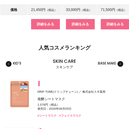
価格
21,450円
33,000円
71,500円
（税込）
（税込）
（税込）
詳細をみる
詳細をみる
詳細をみる
人気コスメランキング
SKIN CARE
KID'S
BASE MAKE
MAKE
スキンケア
スキンケア
ベースメイク
メイクアップ
ネイル＆ハンド
バス＆ボディケア
ヘアケア
フレグランス
キット
リラクゼーション
健康食品、ドリンク
美容ギア
メンズ
キッズ
DRIP TUNE(ドリップチューン)
株式会社スギ薬局
ルナソル
&be(アンドビー)
CoenRich(コエンリッチ)
レイフズ(Lāfe’ｓ)
ZEN shampoo
TAMBURINS(タンバリンズ)
Oh! Baby
ジョー マローン ロンドン(JO MALONE LONDON)
2foods(トゥーフーズ)
DRIP TUNE(ドリップチューン)
セクシーボーイ
DRIP TUNE(ドリップチューン)
カネボウ化粧品
ハウス オブ ローゼ
王子製薬
フィッツコーポレーション
Clue(クルー)
石澤研究所
TWO
コーセーコスメポート
IICOMBINED JAPAN
株式会社スギ薬局
株式会社スギ薬局
発酵シートマスク
ジョー マローン ロンドン
スキンフュージングフィルター
リップカラーデュオ
ザ プレミアム 薬用リンクルホワイト ハンドクリーム 金木
ホールボディ フレッシュスプレー
ZEN shampoo シャンプー
PERFUME CHAMO
Oh!Baby ボディケアギフト a
2Energy
発酵シートマスク
アイススパーク コールドショック【ボディ用】
発酵シートマスク
1,078円（税込）
ラベンダー & ホワイト シダー リネン スプレー
香り ポケモンスペシャルパッケージ
6,930円（税込）
1,980円（税込）
2,200円（税込）
2,398円（税込）
18,600円（税込）
3,300円（税込）
248円（税込）
1,078円（税込）
1,000円（税抜）
1,078円（税込）
発売日：2026年08月05日
発売日：2026年09月04日
発売日：2026年08月03日
発売日：2026年07月15日
発売日：2025年05月29日
発売日：2026年11月01日
発売日：2026年07月01日
発売日：2026年08月05日
発売日：2013年03月02日
発売日：2026年08月05日
9,460円（税込）
発売日：2026年08月03日
#タンバリンズ(TAMBURINS)
#フレグランス
#シートマスク
#フェイスマスク
発売日：2026年04月10日
#ルナソル(LUNASOL)
#アンドビー(＆be)
#プチプラ
#ヘアケア
#ハウス オブ ローゼ(HOUSE OF ROSE)
#ドリンク
#シートマスク
#シートマスク
#ボディケア
#シャンプー
#フェイスマスク
#フェイスマスク
#リップ
#ファンデーション
#クリスマスコフレ
#ハンドクリーム
#ハンドケア
#ジョーマローンロンドン(JO MALONE LONDON)