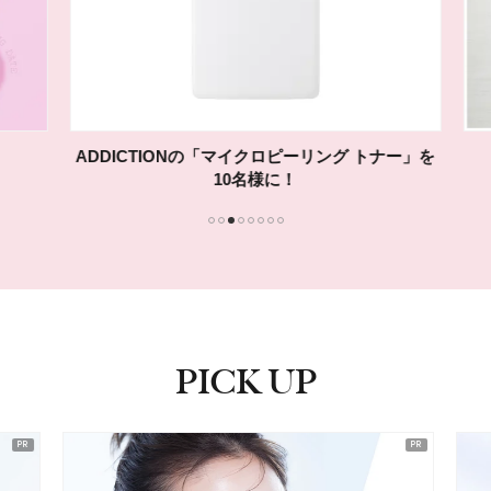
ADDICTIONの「マイクロピーリング トナー」を
10名様に！
1
2
3
4
5
6
7
8
PICK UP
ピックアップ