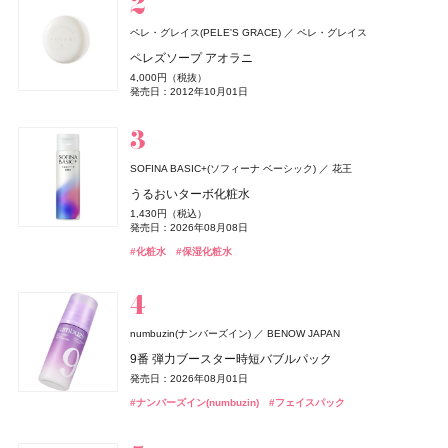
SALONIA
ロクシタン(L'OCCITANE)
I-ne
ロクシタンジャポン
ペレ・グレイス(PELE'S GRACE)
ペレ・グレイス
チャコット(Chacott)
ちふれ
CoenRich(コエンリッチ)
ロクシタン(L'OCCITANE)
クリニーク
イヴ・サンローラン
セザンヌ(CEZANNE)
セザンヌ(CEZANNE)
ちふれ化粧品
クリニーク ラボラトリーズ
イヴ・サンローラン・ボーテ
チャコット
セザンヌ化粧品
セザンヌ化粧品
コーセーコスメポート
ロクシタンジャポン
グロッシーケア メタルカッサコーム
ラヴァンド オードトワレ
ペレズソープ アオラニ
PHARMANEX
ニュー スキン ジャパン
コンプレクションクリエイター N
チーク プライマー
薬用エクストラガード ハンドクリーム ポケモンスペシ
ラヴァンド パフュームド シャワージェル
チーク ポップ デュオ バレリーナ & パンジー セット 27
ル ヴェスティエール デ パルファム〈キャンドル〉
ウォータリーティントリップ
ウォータリーティントリップ
2,970円（税込）
8,470円（税込）
4,000円（税抜）
オードメディカオム(EAUDE MEDICA homme)
桃谷順天館
アイアン エッセンシャルズ
ャルパッケージ
2,750円（税込）
990円（税込）
3,960円（税込）
発売日：2026年08月03日
発売日：2026年07月01日
6,600円（税込）
13,530円（税込）
660円（税込）
660円（税込）
発売日：2012年10月01日
薬用アクネケアゲル
発売日：2026年04月14日
発売日：2026年08月10日
発売日：2026年07月01日
発売日：2026年10月30日
発売日：2022年12月01日
発売日：2026年08月07日
発売日：2026年08月07日
3,290円（税抜）
発売日：2026年08月03日
#ツール
#ロクシタン(L'OCCITANE)
#フレグランス
2,420円（税込）
#フェイスパウダー
#ちふれ(CHIFURE)
#ロクシタン(L'OCCITANE)
#クリニーク(CLINIQUE)
#イヴ・サンローラン(Yves Saint Laurent)
#セザンヌ(CEZANNE)
#セザンヌ(CEZANNE)
#パウダー
#チーク
#リップ
#リップ
#チーク
#ボディケア
#クリスマスコフレ
#ハンドクリーム
#ハンドケア
発売日：2021年11月08日
#オールインワン
#オールインワンジェル
SOFINA BASIC+(ソフィーナ ベーシック)
花王
Lypo-C(リポシー)
スピック
うるおいターボ化粧水
Number.S(ナンバーエス)
アトリエ・プロヴァンス
フィッツコーポレーション
カラーズ
セザンヌ(CEZANNE)
ルナソル
ニベア
クリニーク
ロクシタン(L'OCCITANE)
DRIP TUNE(ドリップチューン)
DRIP TUNE(ドリップチューン)
ニベア花王
カネボウ化粧品
クリニーク ラボラトリーズ
セザンヌ化粧品
ロクシタンジャポン
株式会社スギ薬局
株式会社スギ薬局
1,430円（税込）
ランコム(LANCÔME)
リポ・カプセル ビタミンC＋D
ランコム
ツヤカラーコントロール ヘアオイル
レモンヴァーベナ オードトワレ
発売日：2026年08月08日
セラムクッションファンデーション
アイカラーレーションN
ニベアUV ディープ プロテクト&ケア ジェル
ラッシュ パワー マスカラ セット 27
ディフューザー 100ML用
発酵シートマスク
発酵シートマスク
8,964円（税込）
ヴェルニ イン ラヴ
1,540円（税込）
2,200円（税込）
オードメディカオム(EAUDE MEDICA homme)
桃谷順天館
発売日：2023年09月23日
#化粧水
#保湿化粧水
1,155円（税込）
7,700円（税込）
1,078円（税込）
発売日：2024年09月24日
発売日：2017年11月11日
4,730円（税込）
2,800円（税抜）
1,078円（税込）
1,078円（税込）
2,000円（税抜）
薬用アクネケアローション
発売日：2026年09月01日
発売日：2026年09月04日
発売日：2025年02月08日
発売日：2026年10月30日
発売日：2016年07月13日
発売日：2026年08月05日
発売日：2026年08月05日
発売日：2012年05月18日
#インナーケア
#インナービューティー
#ヘアケア
#ヘアオイル
2,200円（税込）
#セザンヌ(CEZANNE)
#ルナソル(LUNASOL)
#ニベア(NIVEA)
#クリニーク(CLINIQUE)
#シートマスク
#シートマスク
#フェイスマスク
#フェイスマスク
#UV
#ファンデーション
#アイシャドウ
#マスカラ
発売日：2021年11月08日
#化粧水
ザ・ボディショップ(THE BODY SHOP)
numbuzin(ナンバーズイン)
BENOW JAPAN
MUCHA(ミュシャ)
マッシュビューティーラボ
ザボディショップジャパン
ロクシタン(L'OCCITANE)
ロクシタンジャポン
SIMPLISSE(シンプリス)
MNC New York
9番 弾力ブースター時短バブルパック
BOTANIST
I-ne
ミュシャ インセンス
ミッドナイト バクラ オードトワレ
ラヴァンド パフュームド ハンドクリーム
セルヴォーク
&be(アンドビー)
ロクシタン(L'OCCITANE)
B.A
ちふれ
ちふれ
ポーラ
ちふれ化粧品
ちふれ化粧品
マッシュビューティーラボ
Clue(クルー)
ロクシタンジャポン
発売日：2026年08月01日
エレクトロライト デイリー
ルース エイジングケア ボタニカル地肌クレンジング&
3,960円（税込）
3,300円（税抜）
1,870円（税込）
レアグロウ リキッドファンデーション
リップカラーデュオ
ラヴァンド パフュームド ボディミルク
B.A シンボリックコレクション
チーク プライマー
チーク プライマー
5,940円（税込）
#ナンバーズイン(numbuzin)
ヘアオイル
#フェイスパック
発売日：2026年07月23日
発売日：2010年10月15日
オードメディカオム(EAUDE MEDICA homme)
桃谷順天館
発売日：2026年07月01日
発売日：2026年05月19日
6,050円（税込）
1,980円（税込）
4,840円（税込）
26,400円（税込）
990円（税込）
990円（税込）
1,870円（税込）
#ミュシャ(MUCHA)
#フレグランス
薬用アクネケアウォッシュ
#ロクシタン(L'OCCITANE)
#ハンドクリーム
発売日：2025年09月05日
発売日：2026年08月03日
発売日：2026年07月01日
発売日：2026年11月01日
発売日：2026年08月10日
発売日：2026年08月10日
発売日：2024年08月29日
#インナーケア
#インナービューティー