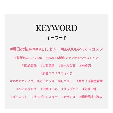
KEYWORD
キーワード
#明日の私をMAKEしよう
#MAQUIAベストコスメ
#秋新色コスメ2026
#2026SS新作ファンデ＆ベースメイク
#森 絵梨佳
#大西流星
#田中みな実
#神崎 恵
#新色コスメスウォッチ
#マキアエディターズの「オッス！推しコス」
#顔タイプ髪型診断
#ヘアカタログ
#日焼け止め
#リップケア
#化粧下地
#ダイエット
#リップモンスター
#セザンヌ
#最新号試し読み