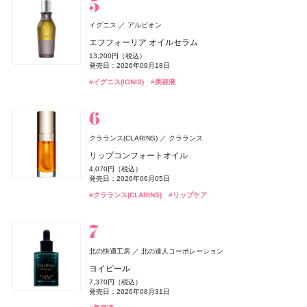
1,980円（税込）
#セルヴォーク(Celvoke)
#アンドビー(＆be)
#ロクシタン(L'OCCITANE)
#ポーラ(POLA)
#ちふれ(CHIFURE)
#ちふれ(CHIFURE)
#クリスマスコフレ
#リップ
#チーク
#チーク
#ファンデーション
#ボディケア
#ボタニスト(BOTANIST)
#プチプラ
発売日：2021年11月08日
ジバンシイ
イグニス
アルビオン
#洗顔
#洗顔料
パルファム ジバンシイ〔LVMHフレグランスブランズ〕
エフフォーリア オイルセラム
ベネクス
ベネクス
パラドゥ(Parado)
パラドゥ
Befas(ビーファス)
I-ne
ラ コレクション パルティキュリエ ド ジバンシイ
13,200円（税込）
Elite Package
グリッタリーネイル
ビオレ
Enamor(エナモル)
雪肌精
TOKYO ミステリー
rom&nd(ロムアンド)
ルナソル
ルナソル
花王
コーセー
カネボウ化粧品
カネボウ化粧品
Dcyua(ディキュア)
株式会社韓国高麗人蔘社
発売日：2026年09月18日
ReFa(リファ)
週末ファスティングプログラム（3日間）
MTG
13,420円（税込）
495円（税込）
41,800円（税込）
ビオレUV アクアリッチ ウォータリーホールドクリーム
メロウメルティングチーク
雪肌精 スキンケア UV エッセンス スティック
豆乳エディション ジューシーフラッシュリップオイル
アイカラーレーションN
アイカラーレーションN
2,780円（税込）
#イグニス(IGNIS)
ReFa Aira MIRROR COMB
#美容液
発売日：2026年04月03日
オードメディカオム(EAUDE MEDICA homme)
桃谷順天館
発売日：2025年11月28日
発売日：2026年10月07日
発売日：2025年07月14日
セット 06 グレープフィグ
1,430円（税込）
2,420円（税込）
2,420円（税込）
7,700円（税込）
7,700円（税込）
3,960円（税込）
#ボディケア
薬用アクネケアBB
#パラドゥ(Parado)
#ネイル
発売日：2025年02月08日
発売日：2026年07月15日
発売日：2026年04月01日
#ジバンシイ(GIVENCHY)
発売日：2026年09月04日
発売日：2026年09月04日
#フレグランス
発売日：2026年07月22日
1,760円（税込）
#ダイエット
#ダイエット食品
発売日：2026年08月28日
2,530円（税込）
#ビオレ(Biore)
#チーク
#雪肌精
#ルナソル(LUNASOL)
#ルナソル(LUNASOL)
#UV
#日焼け止め
#アイシャドウ
#アイシャドウ
#リファ(ReFa)
#ツール
発売日：2021年10月04日
#ロムアンド(rom＆nd)
#リップ
クラランス(CLARINS)
クラランス
#BBクリーム
リップコンフォートオイル
BAKUNE
TENTIAL
パラドゥ(Parado)
パラドゥ
CHANEL(シャネル)
CHANEL
Teaflex(ティーフレックス)
I-ne
4,070円（税込）
BAKUNE パイル
スポンジリムーバー
セザンヌ(CEZANNE)
オペラ
CHANEL(シャネル)
レ ゼクストレ ドゥ シャネル パース スプレイ セット
ペレ・グレイス(PELE'S GRACE)
ペレ・グレイス(PELE'S GRACE)
イミュ
CHANEL
セザンヌ化粧品
ペレ・グレイス
ペレ・グレイス
発売日：2026年06月05日
スティーブンノル コレクション
スリムクレンズ グリーンティー【機能性表示食品】
コーセー
25,960円（税込）
ジョンマスターオーガニック(john masters organics)
440円（税込）
93,830円（税込）
皮脂テカリ防止下地50
グロウリップティント
チャンス オー スプランディド ハンド&ボディ リクィッ
ペレズソープ アオラニ
ペレズソープ アオラニ
2,376円（税込）
#クラランス(CLARINS)
スムース ストレート シャンプー
#リップケア
ジョー マローン ロンドン(JO MALONE LONDON)
ジョンマスターオーガニックグループ
発売日：2019年11月04日
発売日：2026年06月19日
発売日：2025年02月24日
#睡眠
#リラックス
ド ソープ
858円（税込）
1,980円（税込）
4,000円（税抜）
4,000円（税抜）
ジョー マローン ロンドン
1,760円（税込）
2026 hair care gift
#パラドゥ(Parado)
#ネイル
発売日：2026年03月04日
発売日：2026年08月20日
#シャネル(CHANEL)
発売日：2012年10月01日
発売日：2012年10月01日
#フレグランス
13,750円（税込）
発売日：2026年03月16日
#ダイエット
#お茶
ブラック シダーウッド & ジュニパー シェービング クリ
発売日：2026年01月09日
6,940円（税込）
#セザンヌ(CEZANNE)
#オペラ(OPERA)
#リップ
#化粧下地
#スティーブン・ノル(STEPHEN KNOLL)
#シャンプー
ーム
発売日：2025年12月26日
#シャネル(CHANEL)
#ボディケア
北の快適工房
北の達人コーポレーション
9,460円（税込）
#ジョンマスターオーガニック(john masters organics)
newmine(ニューミン)
西川
発売日：2026年04月24日
ヨイピール
&be(アンドビー)
&be(アンドビー)
Clue(クルー)
Clue(クルー)
CoenRich(コエンリッチ)
コーセーコスメポート
Diptyque
#ヘアケア
Diptyque Japan
Remii(レミィ)
株式会社ブラウレミィ
ピローケース
#ジョーマローンロンドン(JO MALONE LONDON)
#クリーム
7,370円（税込）
リップカラーデュオ
リップカラーデュオ
ザ プレミアム 薬用リンクルホワイト ハンドクリーム 金
アリィー
NARS
Diptyque オー ド トワレ フルール ドゥ ポー
NARS JAPAN
カネボウ化粧品
6,600円（税込）
発売日：2026年08月31日
Straine(ストレイン)
プラチナ水素サプリ
Aiロボティクス株式会社
1,980円（税込）
1,980円（税込）
木犀の香り ポケモンスペシャルパッケージ
SHIRO
シロ
18,700円（税込）
クロノビューティ フラットスムースフィルターUV
インセイシャブル リキッドブラッシュ
9,720円（税込）