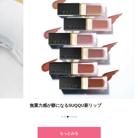
無重力感が癖になるSUQQU新リップ
朝の
1
2
3
4
5
6
もっとみる