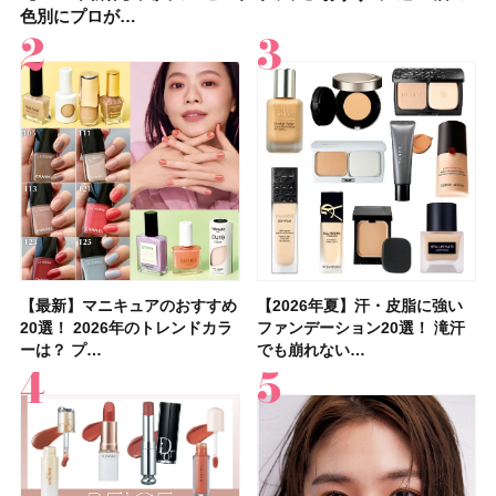
色別にプロが…
したからこそ愛が深…
色別にプロが…
容マニア・マ…
ク6選！ 美活…
入れが楽な…
を1組2名様にプ…
」10モモピュ…
【最新】マニキュアのおすすめ
【石井美保さん】おすすめの
【最新】マニキュアのおすすめ
【2026年】ボディ用日焼け止
【2026夏】「歯磨き粉・オー
【2026年夏】おすすめの髪型
【鈴木えみさんの愛用品30選】
【ルナソルアイシャドウ】アイ
【2026年夏】汗・皮脂に強い
【クリスマスコフレ2026】ク
【2026年夏】汗・皮脂に強い
【2026夏】「リップケア」ラ
【板野友美さんの美活】「最
【2026年夏】小顔に見えるボ
【無印良品】スキンケア×衣料
【セザンヌ】「ブライトカラー
20選！ 2026年のトレンドカラ
「ブライトニング」11選！ ス
20選！ 2026年のトレンドカラ
めUVのおすすめ20選！ この夏
ラルケア」ランキングTOP5！
36選！ショート・ボブ・ミディ
コスメ・スキンケア・ヘアケア
カラーレーションN新色・限定
ファンデーション20選！ 滝汗
リニークのホリデーコフレを一
ファンデーション20選！ 滝汗
ンキングTOP5！＜美容マニア
近、下の歯の矯正を再開したん
ブの髪型37選！ レイヤー・切
素材の最強タッグで実現！ 着
シーラー」新色グリーンが8/7
ーは？ プ…
キンケアからサプ…
ーは？ プ…
注目の人気…
＜美容マニア…
アム・ロング…
etc.お気に…
色をイエベ・ブ…
でも崩れない…
挙紹介！ 人気…
でも崩れない…
集団・マキア…
です」オーラルケア…
りっぱなしな…
るだけで保湿でき…
に発売｜既存色…