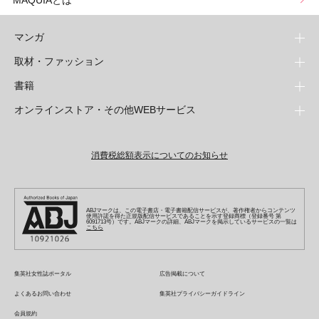
MAQUIAとは
マンガ
取材・ファッション
少年マンガ
週刊少年ジャンプ
書籍
青年マンガ
ファッション・美容
ジャンプSQ
少年ジャンプ+
Seventeen
オンラインストア・その他WEBサービス
少女マンガ
芸能・情報・スポーツ
文芸・文庫・総合
Vジャンプ
ジャンプTOON
non-no
ジャンプTOON
Myojo
すばる
女性マンガ
学芸・ノンフィクション・新書
オンラインストア
最強ジャンプ
ZEBRACK
BAILA
ZEBRACK
週プレNEWS
小説すばる
ジャンプTOON
1日5分で、明日は変わる よみタイ yomitai
OTO
消費税総額表示についてのお知らせ
ライトノベル・ノベライズ
その他WEBサービス
少年ジャンプ+
S-MANGA
MAQUIA
S-MANGA
週プレ グラジャパ!
集英社 文芸ステーション
ZEBRACK
集英社学芸部 - 学芸・ノンフィクション
SHUEISHA MANGA-ART HERITAGE
ジャンプTOON
集英社オレンジ文庫
集英社アドナビ
キッズ
集英社ジャンプリミックス
SPUR
集英社コミック文庫
Sportiva
web 集英社文庫
S-MANGA
集英社ビジネス書
ジャンプキャラクターズストア
ZEBRACK
JUMP j-BOOKS
集英社エディターズ・ラボ
集英社コミック文庫
LEE
集英社みらい文庫
りぼん
パラスポ
青春と読書
集英社コミック文庫
集英社新書
HAPPY PLUS STORE
ABJマークは、この電子書店・電子書籍配信サービスが、著作権者からコンテンツ
ジャンプルーキー！
ダッシュエックス文庫公式サイト
使用許諾を得た正規版配信サービスであることを示す登録商標（登録番号 第
週刊ヤングジャンプ
eclat
集英社の児童図書 S-KIDS.LAND
6091713号）です。ABJマークの詳細、ABJマークを掲示しているサービスの一覧は
マーガレット
アジア人物史
こちら
マンガMee公式サイト
集英社新書プラス - 知の水先案内人
SHUEISHA VOX
S-MANGA
集英社Webマガジン コバルト
ヤングジャンプ定期購読デジタル
T JAPAN
別冊マーガレット
リマコミ
kotoba
LEEマルシェ
集英社ジャンプリミックス
シフォン文庫
ヤンジャン！
HAPPY PLUS ONE
マンガMee公式サイト
マンガMeets
e!集英社
SHOP Marisol
集英社コミック文庫
集英社女性誌ポータル
広告掲載について
となりのヤングジャンプ
MEN'S NON-NO
リマコミ
Cookie
情報・知識＆オピニオン imidas
eclat premium
よくあるお問い合わせ
集英社プライバシーガイドライン
グランドジャンプ
UOMO
マンガMeets
Cocohana
mirabella
会員規約
ウルトラジャンプ
集英社オンライン