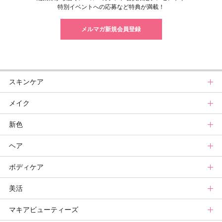
特別イベントへの応募など特典が満載！
メルマガ新規会員登録
スキンケア
メイク
スキンケアトップ
新色
ニュース
メイクトップ
ヘア
スキンケアまとめ
ニュース
新色トップ
ボディケア
スキンケア診断
メイクまとめ
クリスマスコフレ
ヘアトップ
美活
ベースメイクカタログ
秋新色
ニュース
ボディケアトップ
マキアビューティーズ
メイク診断
新色コスメスウォッチ
ヘアカタログ
ニュース
美活トップ