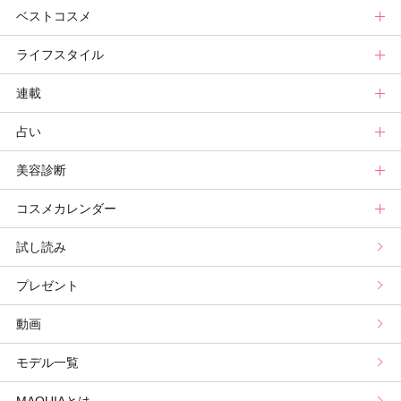
ベストコスメ
ビューティ速報
ヘアまとめ
ボディケアまとめ
美活グランプリ
マキアビューティーズトップ
ライフスタイル
ヘア診断
ボディケア診断
ヘルスケア・ダイエット
TOPビューティーズ一覧
ベストコスメトップ
連載
ビューティーズ一覧
ベストコスメ
ライフスタイルトップ
占い
記事ランキング
読者ベスコス
ニュース
連載トップ
美容診断
メンバーランキング
プチプラコスメグランプリ
ライフスタイルまとめ
マキアエディターズのオッス！推しコス
占いトップ
コスメカレンダー
ブライトニング・UVグランプリ
ライフスタイル診断
小林ひろ美のキレイはかけ算
Keikoの月星座占い
美容診断トップ
試し読み
プリュスベスコス
小田ユイコのマニアックビューティREPORT
三島キアリーの12星座別 恋愛運&美容運
パーソナルカラー診断
コスメカレンダートップ
プレゼント
野毛まゆりの実況野毛Channel
動物キャラナビ占い
顔タイプ髪型診断
検索
動画
星谷菜々の美に効くスイーツ
ムーン・リーの運を呼び寄せる香り
モデル一覧
山本舞香のBeauty Script