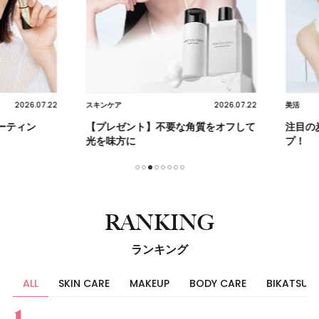
2026.07.22
2026.07.22
スキンケア
美活
ティン
【プレゼント】不要な角質をオフして
注目の炭
光を味方に
プ！
1
2
3
4
5
6
7
8
RANKING
ランキング
ALL
SKIN CARE
MAKEUP
BODY CARE
BIKATSU
すべて
スキンケア
メイク
ボディケア
美活
ヘア
ライフスタイル
ビューティーズ