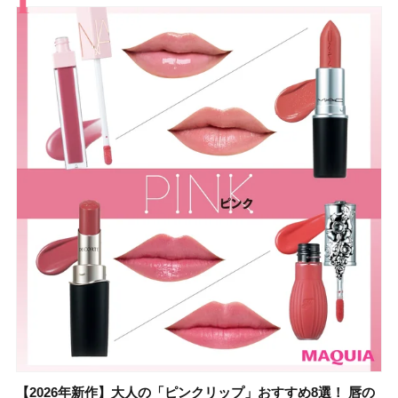
【2026年新作】大人の「ピンクリップ」おすすめ8選！ 唇の
【上田竜也さんのマイベストコスメ５選】大人になって開眼
【2026年新作】大人の「ピンクリップ」おすすめ8選！ 唇の
【2026夏】「香水・フレグランス」ランキングTOP5！＜美
【2026年最新】ダイエットや腸活におすすめの食品・ドリン
【2026年夏】40代におすすめの髪型30選！ 若く見える・手
【フォロー＆いいねで当たる】中国割烹旅館 掬水亭の宿泊券
【セザンヌ】8/7新色追加！「ウォータリーティントリップ