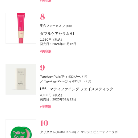
#美容液
SOFT STRAIGHT SHAMPOO
発売日：2026年08月03日
発売日：2026年08月03日
発売日：2025年08月07日
発売日：2026年08月03日
発売日：2025年01月23日
SALT & WAVES ボディミスト エクストラクール
2,178円（税込）
5,390円（税込）
1,980円（税込）
#アンドビー(＆be)
#アンドビー(＆be)
#リップ
#リップ
クレ・ド・ポー ボーテ
clé de peau BEAUTÉ
発売日：2026年01月31日
発売日：2026年08月05日
#フレグランス
#香水
#ハンドクリーム
#ハンドケア
4,510円（税込）
発売日：2026年04月01日
#サプリ
#腸活
DISM(ディズム)
アンファー
発売日：2026年07月23日
コフレシナクティフ 2025
#アリィー(ALLIE)
#ナーズ(NARS)
#チーク
#化粧下地
#シャンプー
Keeps(キープス)
西川
EMS EER メディスキンケアデバイス
#シロ(SHIRO)
#ミスト
61,600円（税込）
毛穴フォーカス
pdc
Keeps クッション for beauty
35,200円（税込）
発売日：2025年04月21日
発売日：2024年10月23日
14,300円（税込）
ダブルケアセラムRT
Enamor(エナモル)
Enamor(エナモル)
Dcyua(ディキュア)
Dcyua(ディキュア)
ロクシタン(L'OCCITANE)
#クレ・ド・ポー・ボーテ(cle de peau Beaute)
ロクシタンジャポン
#スキンケア
アルジェラン
カラーズ
チョコラBB
エーザイ
#美顔器
#美容家電
1,980円（税込）
メロウメルティングチーク
メロウメルティングチーク
インテグレート
キャンメイク
ヴェルヴェーヌアグルム オードトワレ
井田ラボラトリーズ
資生堂
オーガニック ハンドソープ WO
発売日：2026年03月16日
melt(メルト)
チョコラBBリッチ・セラミド
花王
2,420円（税込）
2,420円（税込）
Aesop(イソップ)
イソップ・ジャパン
8,470円（税込）
プロフィニッシュリキッド N
プティパレットアイズ
1,100円（税込）
322円（税込）
#美容液
スムースシャンプー
発売日：2026年07月15日
発売日：2026年07月15日
発売日：2026年07月29日
発売日：2026年03月11日
発売日：2016年10月17日
アンティセシス インテンス ボディクレンザー
1,980円（税込）
1,078円（税込）
1,760円（税込）
nishikawa
西川
#チーク
#チーク
Ｌａ ＣＡＳＴＡ
アルペンローゼ
発売日：2025年08月21日
発売日：2026年03月31日
#ロクシタン(L'OCCITANE)
#フレグランス
#アルジェラン(ARGELAN)
#ハンドケア
6,160円（税込）
発売日：2025年03月15日
#インナーケア
#美容ドリンク
DISM(ディズム)
アンファー
#005 punitoro まくら
発売日：2026年07月21日
ジャパンアロマ ヘアケアセット 桜百花
#インテグレート(INTEGRATE)
#キャンメイク(CANMAKE)
#アイシャドウ
#ファンデーション
#ヘアケア
#シャンプー
AZオイルコントロールクリーム
6,600円（税込）
#イソップ(Aesop)
#ボディケア
4,840円（税込）
Typology Paris(ティポロジーパリ)
2,750円（税込）
発売日：2025年01月29日
#睡眠
発売日：2024年09月25日
Typology Paris(ティポロジーパリ)
TAMBURINS(タンバリンズ)
TAMBURINS(タンバリンズ)
IICOMBINED JAPAN
IICOMBINED JAPAN
CHANEL(シャネル)
#ヘアケア
#シャンプー
CHANEL
イヴ・サンローラン
イヴ・サンローラン・ボーテ
ReFa(リファ)
MTG
L55 - マティファイング フェイススティック
#クリーム
#メンズコスメ
PERFUME CHAMO
PERFUME CHAMO
エレガンス
3CE
ガブリエル シャネル パルファム
日本ロレアル
エレガンス コスメティックス
ケアクラッシュ セラムクリーム
ReFa(リファ)
ReFa Collagen Enrich
MTG
4,000円（税込）
18,600円（税込）
18,600円（税込）
Her lip to(ハーリップトゥ)
heart relation(ハートリレーション)
発売日：2025年09月22日
44,000円（税込）
ラ プードル オートニュアンス
ベルベット リップティント
8,580円（税込）
8,800円（税抜）
MILK PROTEIN SHAMPOO PINK
発売日：2026年06月12日
よーじや
株式会社よーじや
発売日：2017年08月23日
#タンバリンズ(TAMBURINS)
#タンバリンズ(TAMBURINS)
#フレグランス
#フレグランス
ICY MIST - EARLY MORNING -
#美容液
13,200円（税込）
2,530円（税込）
#フレグランス
#香水
1,980円（税込）
M・A・C(マック)
M・A・C
発売日：2026年06月01日
発売日：2026年08月08日
#イヴ・サンローラン(Yves Saint Laurent)
ねむり ピローミスト
#クリーム
2,940円（税込）
発売日：2025年02月28日
DISM(ディズム)
アンファー
発売日：2026年06月27日
スター ステータス ラスターガラス リップスティック デ
#エレガンス(Elegance)
#マットリップ
2,420円（税込）
#ティントリップ
#フェイスパウダー
#リファ(ReFa)
#ヘアケア
GGポアケアフォームマスク
発売日：2025年11月21日
ュオ
#ハーリップトゥ ビューティ(Her lip to BEAUTY)
#ボディミスト
2,750円（税込）
アスタリフト
富士フイルム
6,600円（税込）
#睡眠
#リラクゼーション
SOFINA BASIC+(ソフィーナ ベーシック)
SOFINA BASIC+(ソフィーナ ベーシック)
花王
花王
タリタクム(Talitha Koum)
発売日：2024年09月25日
マッシュビューティーラボ
フローラノーティス ジルスチュアート
発売日：2024年11月01日
アスタリフト ドリンク ピュアコラーゲン 10000
ジルスチュアート ビューティ
コスメデコルテ
コーセー