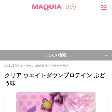
メニ
コスメ検索
CLEVER(クレバー)
株式会社ネイチャーラボ
キーワードから探す
クリア ウエイトダウンプロテイン ぶど
う味
検索
今注目のキーワード：
乾燥肌
ベースメイク
アイシャドウ
プチプラコスメ