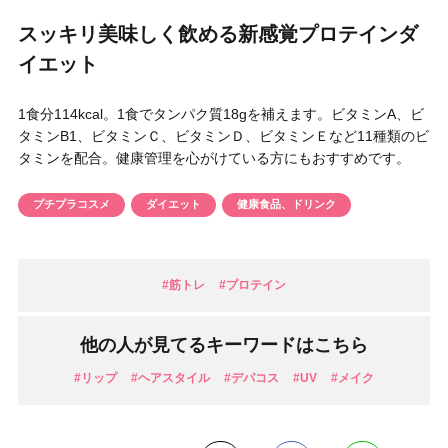
円 〜
円
スッキリ美味しく飲める新感覚プロテインダ
アイテム
イエット
目的・用途
1食分114kcal。1食でタンパク質18gを補えます。ビタミンA、ビ
・
悩みなど
タミンB1、ビタミンＣ、ビタミンＤ、ビタミンＥなど11種類のビ
タミンを配合。健康管理を心がけている方にもおすすめです。
発売日
プチプラコスメ
ダイエット
健康食品、ドリンク
検索
#筋トレ
#プロテイン
他の人が見てるキーワードはこちら
#リップ
#ヘアスタイル
#デパコス
#UV
#メイク