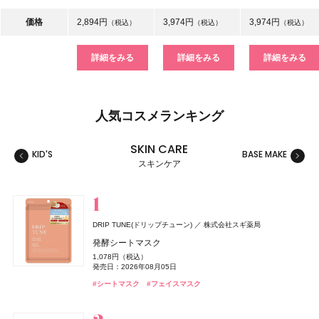
価格
2,894円
3,974円
3,974円
（税込）
（税込）
（税込）
詳細をみる
詳細をみる
詳細をみる
人気コスメランキング
SKIN CARE
KID'S
BASE MAKE
MAKE
スキンケア
スキンケア
ベースメイク
メイクアップ
ネイル＆ハンド
バス＆ボディケア
ヘアケア
フレグランス
キット
リラクゼーション
健康食品、ドリンク
美容ギア
メンズ
キッズ
DRIP TUNE(ドリップチューン)
株式会社スギ薬局
セザンヌ(CEZANNE)
セザンヌ(CEZANNE)
サリー ハンセン
ロクシタン(L'OCCITANE)
THE ANSWER(ジアンサー)
TAMBURINS(タンバリンズ)
キールズ
イグニス
GYURUTT(ギュルット)
セザンヌ(CEZANNE)
ジョー マローン ロンドン(JO MALONE LONDON)
セザンヌ(CEZANNE)
日本ロレアル
アルビオン
サリー ハンセン
セザンヌ化粧品
セザンヌ化粧品
セザンヌ化粧品
セザンヌ化粧品
ロクシタンジャポン
花王
IICOMBINED JAPAN
発酵シートマスク
株式会社スタイリングライフ・ホールディングス BCL カンパニー
ジョー マローン ロンドン
ブライトカラーシーラー
ウォータリーティントリップ
スーパー ストレングス ディフェンス
ヴェルヴェーヌアグルム パフュームド シャワージェル
ジアンサー シャンプー C1‐01
PERFUME CHAMO
ハンド&リップ ミニギフトセット
ナイトウェル ベッドサイド ミスト
ブライトカラーシーラー
ブライトカラーシーラー
1,078円（税込）
つぶつぶサプリ
ブラック シダーウッド & ジュニパー アフターシェーブ ロ
748円（税込）
660円（税込）
1,650円（税込）
3,960円（税込）
発売日：2026年03月02日
18,600円（税込）
2,750円（税込）
3,850円（税込）
748円（税込）
748円（税込）
発売日：2026年08月05日
ョン
発売日：2026年08月07日
発売日：2026年08月07日
発売日：2025年01月17日
発売日：2026年07月29日
発売日：2026年12月03日
発売日：2024年11月17日
発売日：2026年08月07日
発売日：2026年08月07日
7,344円（税込）
#シャンプー
#タンバリンズ(TAMBURINS)
#フレグランス
#シートマスク
#フェイスマスク
発売日：2026年09月02日
9,460円（税込）
#セザンヌ(CEZANNE)
#セザンヌ(CEZANNE)
#ネイル
#ロクシタン(L'OCCITANE)
#キールズ(Kiehl's)
#イグニス(IGNIS)
#セザンヌ(CEZANNE)
#セザンヌ(CEZANNE)
#セルフネイル
#ルームフレグランス
#クリスマスコフレ
#コンシーラー
#リップ
#コンシーラー
#コンシーラー
#ボディケア
発売日：2026年04月24日
#インナーケア
#インナービューティー
#ジョーマローンロンドン(JO MALONE LONDON)
#化粧水