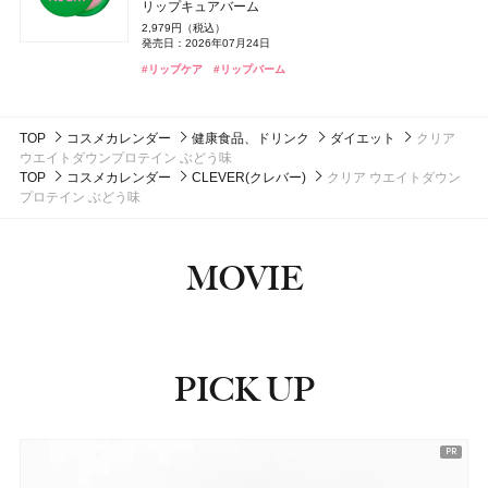
うるおいターボ化粧水
うるおいターボ化粧水
リップキュアバーム
#美容液
#フェイスマスク
#マック(M･A･C)
#クリスマスコフレ
3,610円（税抜）
ゲラン(Guerlain)
M・A・C(マック)
ゲラン
M・A・C
フローラノーティス ジルスチュアート チョコレート
1,430円（税込）
1,430円（税込）
リペア ネイルセラム
THE ANSWER(ジアンサー)
花王
2,979円（税込）
発売日：2014年09月24日
発売日：2026年08月08日
発売日：2026年08月08日
melt(メルト)
花王
発売日：2026年07月24日
コスモス オードパルファン
パリュール ゴールド スキン セロム フルイド
ラスターガラス ステインガラス リップ ティント
4,400円（税込）
EXモイストヘアトリートメント
発売日：2025年04月16日
4,180円（税込）
#化粧水
#化粧水
#保湿化粧水
#保湿化粧水
つる肌ピーリングバス
#リップケア
#リップバーム
14,300円（税込）
4,070円（税込）
1,760円（税込）
発売日：2022年01月26日
発売日：2026年08月01日
発売日：2026年07月03日
#コスメデコルテ(DECORTÉ)
#ネイルケア
発売日：2026年09月12日
発売日：2024年11月02日
DISM(ディズム)
アンファー
クリニーク
クリニーク ラボラトリーズ
#フローラノーティス ジルスチュアート（Flora Notis JILL
#ゲラン(Guerlain)
#マック(M･A･C)
#リップ
#ファンデーション
#入浴剤
#ヘアケア
#入浴
#トリートメント
RETIリンクアップクリーム
STUART）
マイ ハッピー セット
TOP
コスメカレンダー
健康食品、ドリンク
ダイエット
クリア
3,410円（税込）
#フレグランス
5,500円（税抜）
ウエイトダウンプロテイン ぶどう味
発売日：2024年09月25日
発売日：2021年02月26日
TOP
コスメカレンダー
CLEVER(クレバー)
クリア ウエイトダウン
#クリーム
#アイクリーム
プロテイン ぶどう味
#クリニーク(CLINIQUE)
#香水
MOVIE
PICK UP
ピックアップ