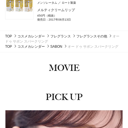
メンソレータム
ロート製薬
4,950円（税込）
#ダイアン(Diane)
#シャンプー
メルティクリームリップ
ちふれ
ちふれ化粧品
Ｌａ ＣＡＳＴＡ
アルペンローゼ
450円（税抜）
DISM(ディズム)
アンファー
CoenRich(コエンリッチ)
コーセーコスメポート
発売日：2017年08月13日
SOFINA Primavista(ソフィーナ プリマヴィスタ)
ボビイ ブラウン(BOBBI BROWN)
ByGLOW(バイグロー)
NARS
NARS
NARS JAPAN
NARS JAPAN
Hamee(ハミィ)
ボビイ ブラウン
花王
SHISEIDO
SHISEIDO(シセイドウ)
チーク プライマー
モイストアロマ ボディソープ
AZオイルコントロールクリーム
薬用ホワイトニング ハンドクリーム ディープモイスチ
生肌カバーバーム ファンデーション
ミニ クラッシュド オイル インフューズド グロス トリ
リポグルプラスピーディーアールエヌ ブーストショッ
インセイシャブル リキッドブラッシュ
インセイシャブル リキッドブラッシュ
990円（税込）
2,750円（税込）
セントケア スキン ミスト
ハウス オブ ローゼ(HOUSE OF ROSE)
ハウス オブ ローゼ
2,750円（税込）
ュア ポケモンスペシャルパッケージ
発売日：2026年08月10日
発売日：2026年10月14日
オ
ト カプセル
3,300円（税込）
5,390円（税込）
5,390円（税込）
発売日：2024年09月25日
13,200円（税込）
TOP
コスメカレンダー
発売日：2026年08月03日
ミントリープ クール ヘッドクレンズ
フレグランス
フレグランスその他
オー
発売日：2026年09月12日
発売日：2026年08月05日
発売日：2026年08月05日
6,050円（税込）
3,996円（税込）
発売日：2026年09月01日
#ちふれ(CHIFURE)
#チーク
#ボディケア
#ボディソープ
#クリーム
#メンズコスメ
ドゥ サボン スパークリング
発売日：2025年11月01日
発売日：2026年07月23日
1,980円（税込）
#ハンドクリーム
#ハンドケア
#ソフィーナ(sofina)
#ナーズ(NARS)
#ナーズ(NARS)
#チーク
#チーク
#ファンデーション
#美容液
#フレグランス
発売日：2026年05月01日
TOP
コスメカレンダー
SABON
オー ドゥ サボン スパークリング
#ボビイ ブラウン(Bobbi Brown)
#インナーケア
#インナービューティー
#クリスマスコフレ
#ハウス オブ ローゼ(HOUSE OF ROSE)
#シャンプー
MOVIE
PICK UP
ピックアップ