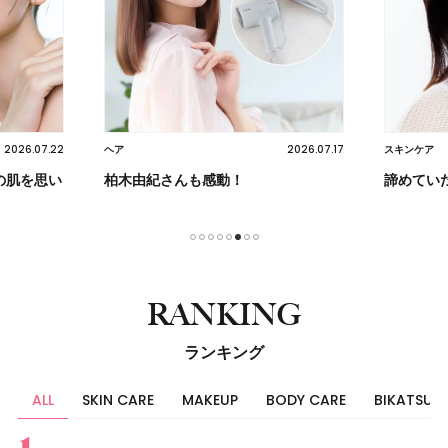
2026.07.22
2026.07.17
ヘア
スキンケア
の肌を思い
柏木由紀さんも感動！
諦めてい
1
2
3
4
5
6
7
8
RANKING
ランキング
ALL
SKIN CARE
MAKEUP
BODY CARE
BIKATSU
すべて
スキンケア
メイク
ボディケア
美活
ヘア
ライフスタイル
ビューティーズ