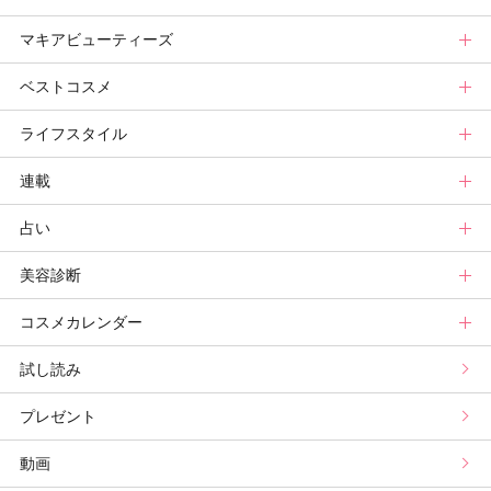
マキアビューティーズ
メイク診断
新色コスメスウォッチ
ヘアカタログ
ニュース
美活トップ
ベストコスメ
ビューティ速報
ヘアまとめ
ボディケアまとめ
美活グランプリ
マキアビューティーズトップ
ライフスタイル
ヘア診断
ボディケア診断
ヘルスケア・ダイエット
TOPビューティーズ一覧
ベストコスメトップ
連載
ビューティーズ一覧
ベストコスメ
ライフスタイルトップ
占い
記事ランキング
読者ベスコス
ニュース
連載トップ
美容診断
メンバーランキング
プチプラコスメグランプリ
ライフスタイルまとめ
マキアエディターズのオッス！推しコス
占いトップ
コスメカレンダー
ブライトニング・UVグランプリ
ライフスタイル診断
小林ひろ美のキレイはかけ算
Keikoの月星座占い
美容診断トップ
試し読み
プリュスベスコス
小田ユイコのマニアックビューティREPORT
三島キアリーの12星座別 恋愛運&美容運
パーソナルカラー診断
コスメカレンダートップ
プレゼント
野毛まゆりの実況野毛Channel
動物キャラナビ占い
顔タイプ髪型診断
検索
動画
星谷菜々の美に効くスイーツ
ムーン・リーの運を呼び寄せる香り