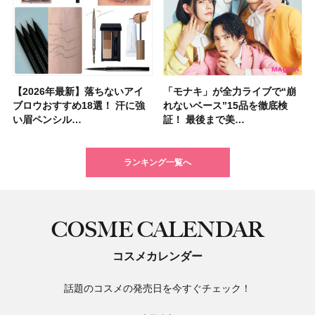
【2026年最新】落ちないアイ
【2026夏】「ハリ・たるみケ
【2026年最新】落ちないアイ
【2026年】ボディ用日焼け止
【板野友美さんの美活】「最
【2026年夏】小顔に見えるボ
石井美保さん祝50歳！ アニバ
【全色レビュー】ケイト メロ
「モナキ」が全力ライブで“崩
【2026夏】「シワケア」ラン
「モナキ」が全力ライブで“崩
「ミス ディオール オードゥ パ
【石井美保さんのおすすめお菓
【2026年】最新トレンド「ボ
【無印良品】スキンケア×衣料
【キャンメイク】売切続出！先
ブロウおすすめ18選！ 汗に強
ア」ランキングTOP5！＜マキ
ブロウおすすめ18選！ 汗に強
めUVのおすすめ20選！ この夏
近、下の歯の矯正を再開したん
ブの髪型37選！ レイヤー・切
ーサリーイベントに込めた思
ウブラウンアイズ限定色追加！
れないベース”15品を徹底検
キングTOP5！＜マキアビュー
れないベース”15品を徹底検
ルファン」が新たな装いで登
子＆お茶10選】手土産にもぴっ
ブ」13種類を徹底解説！ 定番
素材の最強タッグで実現！ 着
行発売中の「クリアヴェールセ
い眉ペンシル…
アビューティ…
い眉ペンシル…
注目の人気…
です」オーラルケア…
りっぱなしな…
い、今夢中なボデ…
イエベ・ブルベ別…
証！ 最後まで美…
ティーズが投…
証！ 最後まで美…
場！ シルバー…
たり
＆人気の髪型…
るだけで保湿でき…
ッティングパウダ…
ランキング一覧へ
COSME CALENDAR
コスメカレンダー
話題のコスメの発売日を今すぐチェック！