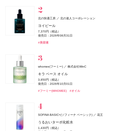
#ジョーマローンロンドン(JO MALONE LONDON)
セクシーボーイ
フィッツコーポレーション
ディオール(DIOR)
パルファン・クリスチャン・ディオール
北の快適工房
北の達人コーポレーション
アイススパーク コールドジェット【ヘッド用】
エルメス(HERMÈS)
ルナソル
スキンアクア
UNOVE(アノブ)
rom&nd(ロムアンド)
メナード(MENARD)
北の快適工房
北の快適工房
カネボウ化粧品
ロート製薬
北の達人コーポレーション
北の達人コーポレーション
Rainmakers
エルメスジャポン
メナード化粧品
株式会社韓国高麗人蔘社
CoenRich(コエンリッチ)
コーセーコスメポート
ミス ディオール オードゥ パルファン
ヨイピール
MUCHA(ミュシャ)
マッシュビューティーラボ
1,000円（税抜）
《ソレイユ ドゥ エルメス プードル ボン ミン レヨナン
アイカラーレーションN
ヒアルロンセラムUV
フリズカーミングコントロールトリートメント
豆乳エディション カラーグロスセット 24 クリームべべ
コラーゲン ゴールド5000
ヨイピール
ヨイピール
薬用エクストラガード ハンドクリーム ポケモンスペシ
発売日：2013年03月02日
12,430円（税込）
7,370円（税込）
ミュシャ インセンス
ト》
7,700円（税込）
1,320円（税込）
1,540円（税込）
発売日：2026年08月28日
1,595円（税込）
4,320円（税込）
7,370円（税込）
7,370円（税込）
ャルパッケージ
発売日：2026年08月31日
発売日：2026年09月04日
発売日：2025年06月25日
発売日：2026年08月28日
発売日：2026年06月21日
発売日：2026年08月31日
発売日：2026年08月31日
3,960円（税込）
17,160円（税込）
発売日：2026年08月03日
#ロート製薬
#フレグランス
#UV
#香水
#美容液
発売日：2026年07月23日
発売日：2026年04月17日
#ルナソル(LUNASOL)
#ヘアケア
#ロムアンド(rom＆nd)
#メナード(MENARD)
#美容液
#美容液
#トリートメント
#インナーケア
#アイシャドウ
#リップ
#ハンドクリーム
#ハンドケア
#ミュシャ(MUCHA)
#フレグランス
#エルメス(Hermès)
#フェイスパウダー
オードメディカオム(EAUDE MEDICA homme)
桃谷順天館
薬用アクネケアゲル
ニベア
ISSEY MIYAKE PARFUMS
ニベア花王
資生堂
2,420円（税込）
whomee(フーミー)
株式会社WinC
NARS
ESTABLISHED(エスタブリッシュ)
B.A
SIMPLISSE(シンプリス)
&be(アンドビー)
&be(アンドビー)
ポーラ
NARS JAPAN
Clue(クルー)
Clue(クルー)
MNC New York
株式会社MODO
発売日：2021年11月08日
BAUM(バウム)
資生堂
ニベアUV ディープ プロテクト&ケア ジェル
ロードゥ イッセイ プールオム オー エッセンシエール
キラ ベース オイル
ベネクス
ベネクス
キャンメイク
井田ラボラトリーズ
インセイシャブル リキッドブラッシュ
コアプレックス トリートメント
B.A シンボリックコレクション
エレクトロライト デイリー
リップカラーデュオ
リップカラーデュオ
#オールインワン
#オールインワンジェル
オードパルファム
1,078円（税込）
バウム アロマティック ハンドクリーム n
3,850円（税込）
Elite Package
クリアヴェールセッティングパウダー
5,390円（税込）
発売日：2025年02月08日
5,060円（税込）
26,400円（税込）
5,940円（税込）
1,980円（税込）
1,980円（税込）
発売日：2026年10月01日
18,920円（税込）
3,850円（税込）
発売日：2026年08月05日
発売日：2026年02月01日
発売日：2026年11月01日
発売日：2026年05月19日
発売日：2026年08月03日
発売日：2026年08月03日
13,420円（税込）
1,078円（税込）
発売日：2026年08月05日
発売日：2026年09月10日
#ニベア(NIVEA)
#UV
#フーミー(WHOMEE)
#オイル
発売日：2026年04月03日
発売日：2026年04月30日
#ナーズ(NARS)
#トリートメント
#ポーラ(POLA)
#インナーケア
#アンドビー(＆be)
#アンドビー(＆be)
#インナービューティー
#チーク
#クリスマスコフレ
#ヘアトリートメント
#リップ
#リップ
#フレグランス
#香水
#ハンドクリーム
#ハンドケア
#ボディケア
#キャンメイク(CANMAKE)
#フェイスパウダー
オードメディカオム(EAUDE MEDICA homme)
桃谷順天館
薬用アクネケアローション
Hits Different(ヒッツ ディファレント)
2,200円（税込）
SOFINA BASIC+(ソフィーナ ベーシック)
花王
rom&nd(ロムアンド)
ReFa(リファ)
rom&nd(ロムアンド)
FATUITE(ファチュイテ)
ルナソル
ルナソル
カネボウ化粧品
カネボウ化粧品
MTG
株式会社韓国高麗人蔘社
株式会社韓国高麗人蔘社
株式会社FATUITE(ファチュイテ)
発売日：2021年11月08日
株式会社マツキヨココカラ＆カンパニー
THREE(スリー)
ACRO(アクロ)
オサジ(OSAJI)
日東電化工業株式会社
うるおいターボ化粧水
BAKUNE
TENTIAL
SHISEIDO
SHISEIDO(シセイドウ)
ハンオールブロウカラ
ReFa BEAUTECH DRYER SE
豆乳エディション ジューシーフラッシュリップオイル
ブライテスト アドバンストサプリメント
スキンフュージングフィルター
スキンフュージングフィルター
Wファイバー フロス
#化粧水
エッセンシャルセンツ R
ハンドクリーム N Utsuri〈ウツリ〉
1,430円（税込）
BAKUNE パイル