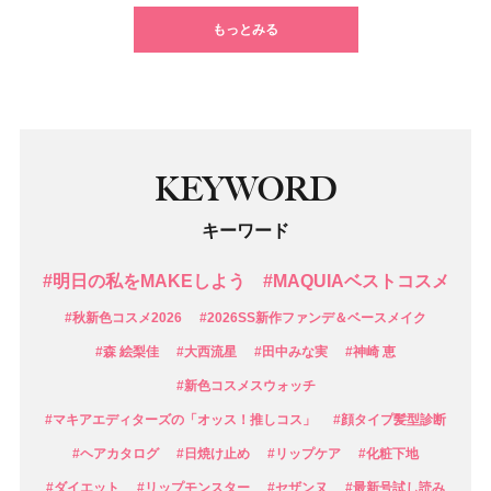
もっとみる
KEYWORD
キーワード
#明日の私をMAKEしよう
#MAQUIAベストコスメ
#秋新色コスメ2026
#2026SS新作ファンデ＆ベースメイク
#森 絵梨佳
#大西流星
#田中みな実
#神崎 恵
#新色コスメスウォッチ
#マキアエディターズの「オッス！推しコス」
#顔タイプ髪型診断
#ヘアカタログ
#日焼け止め
#リップケア
#化粧下地
#ダイエット
#リップモンスター
#セザンヌ
#最新号試し読み