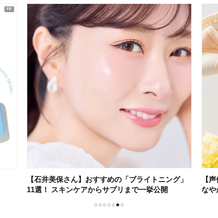
【石井美保さん】おすすめの「ブライトニング」
【声
11選！ スキンケアからサプリまで一挙公開
なや
1
2
3
4
5
6
7