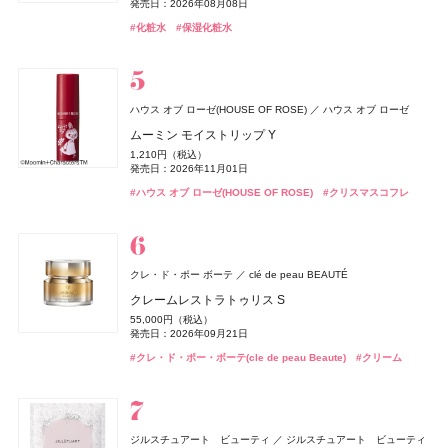
エッセンス スキングロウ ファンデーション
セット 06 グレープフィグ
1,210円（税込）
33,000円（税込）
9,720円（税込）
6,930円（税込）
6,930円（税込）
990円（税込）
発売日：2026年08月08日
5,940円（税込）
2,090円（税込）
発売日：2026年08月28日
発売日：2025年10月08日
発売日：2025年07月24日
発売日：2026年09月04日
発売日：2026年09月04日
発売日：2026年09月11日
25,960円（税込）
7,590円（税込）
発売日：2025年08月08日
1,760円（税込）
発売日：2026年09月02日
#化粧水
#保湿化粧水
発売日：2023年09月01日
発売日：2026年08月28日
#ロムアンド(rom＆nd)
#リファ(ReFa)
#ファチュイテ(FATUITE)
#ルナソル(LUNASOL)
#ルナソル(LUNASOL)
#美容家電
#ファンデーション
#ファンデーション
#眉マスカラ
#インナーケア
#オーラルケア
#睡眠
#リラックス
#スリー(THREE)
#フレグランス
#ハンドクリーム
#ハンドケア
#リキッドファンデーション
#ロムアンド(rom＆nd)
#リップ
#SHISEIDO
オードメディカオム(EAUDE MEDICA homme)
桃谷順天館
薬用アクネケアウォッシュ
1,980円（税込）
ハウス オブ ローゼ(HOUSE OF ROSE)
ハウス オブ ローゼ
rom&nd(ロムアンド)
アリィー
The Collagen(ザ・コラーゲン)
whomee(フーミー)
whomee(フーミー)
カネボウ化粧品
株式会社WinC
株式会社WinC
株式会社韓国高麗人蔘社
資生堂ビューティーウェルネス
ハウス オブ ローゼ(HOUSE OF ROSE)
newmine(ニューミン)
発売日：2021年11月08日
西川
ハウス オブ ローゼ
ISSEY MIYAKE PARFUMS
資生堂
オサジ(OSAJI)
日東電化工業株式会社
ムーミン モイストリップ Y
SHISEIDO
bySENSE(バイセンス)
SHISEIDO(シセイドウ)
YEEELL
ザ ジューシーラスティングティント
クロノビューティ UV ヘアカラーラスティング&スタイ
ザ・コラーゲン ＜ドリンク＞
キラ ベース オイル
キラ ベース オイル
ムーミン バスソルト LJ
ピローケース
#洗顔
#洗顔料
ロードゥ イッセイ オー エッセンシエール オードパルフ
ボディミルク Utsuri〈ウツリ〉
1,210円（税込）
エッセンス スキンスムース ファンデーション
リング バーム
bySENSE 2STEP KIT
1,320円（税込）
297円（税込）
3,850円（税込）
3,850円（税込）
385円（税込）
ァム
6,600円（税込）
発売日：2026年11月01日
3,850円（税込）
発売日：2026年08月28日
発売日：2024年02月01日
発売日：2026年10月01日
発売日：2026年10月01日
発売日：2026年11月01日
7,590円（税込）
2,750円（税込）
22,000円（税込）
発売日：2026年09月02日
22,990円（税込）
#ハウス オブ ローゼ(HOUSE OF ROSE)
#クリスマスコフレ
発売日：2026年07月17日
発売日：2025年02月08日
発売日：2026年07月29日
発売日：2026年08月05日
#ロムアンド(rom＆nd)
#資生堂
#フーミー(WHOMEE)
#フーミー(WHOMEE)
#インナーケア
#オイル
#オイル
#リップ
#ハウス オブ ローゼ(HOUSE OF ROSE)
#クリスマスコフレ
#ボディケア
#ボディミルク
#ファンデーション
#アリィー(ALLIE)
#スキンケア
#美容液
#スタイリング剤
#リキッドファンデーション
#フレグランス
#香水
オードメディカオム(EAUDE MEDICA homme)
桃谷順天館
Keeps(キープス)
薬用アクネケアBB
西川
2,530円（税込）
クレ・ド・ポー ボーテ
clé de peau BEAUTÉ
Keeps クッション for beauty
rom&nd(ロムアンド)
DHC(ディーエイチシー)
エルメス(HERMÈS)
エルメス(HERMÈS)
エルメスジャポン
エルメスジャポン
株式会社韓国高麗人蔘社
DHC
ハウス オブ ローゼ(HOUSE OF ROSE)
発売日：2021年10月04日
ハウス オブ ローゼ
オサジ(OSAJI)
日東電化工業株式会社
14,300円（税込）
クレームレストラトゥリス S
アリィー
Straine(ストレイン)
SHIRORU(シロル)
カネボウ化粧品
SHIRORU(シロル)
Aiロボティクス株式会社
CHANEL(シャネル)
CHANEL
ジューシーフラッシュリップオイル
5-ALA
《ソレイユ ドゥ エルメス プードル ボン ミン レヨナン
《ソレイユ ドゥ エルメス プードル ボン ミン レヨナン
ムーミン ボディソープ LJ
#BBクリーム
ハンド&ボディソープ Utsuri〈ウツリ〉
55,000円（税込）
クロノビューティ フラットスムースフィルターUV
ストレートヘアミスト
SHIRORU クリスマスコフレ2026
ト》
ト》
1,485円（税込）
4,800円（税込）
1,430円（税込）
チャンス オー スプランディド オードゥ パルファム
発売日：2026年09月21日
3,630円（税込）
発売日：2026年08月28日
発売日：2021年11月10日
発売日：2026年11月01日
2,178円（税込）
1,980円（税込）
3,960円（税込）
17,160円（税込）
17,160円（税込）
発売日：2026年09月02日
17,600円（税込）
#クレ・ド・ポー・ボーテ(cle de peau Beaute)
#クリーム
発売日：2026年01月31日
発売日：2026年08月01日
発売日：2026年11月01日
発売日：2026年04月17日
発売日：2026年04月17日
発売日：2026年01月09日
#ロムアンド(rom＆nd)
#ディーエイチシー(DHC)
#リップオイル
#美肌
#ハウス オブ ローゼ(HOUSE OF ROSE)
#ボディケア
#ボディケア
#ハンドケア
nishikawa
西川
#アリィー(ALLIE)
#トリートメント
#シロル(SHIRORU)
#エルメス(Hermès)
#エルメス(Hermès)
#ヘアトリートメント
#化粧下地
#クリスマスコフレ
#フェイスパウダー
#フェイスパウダー
#シャネル(CHANEL)
#フレグランス
ジョー マローン ロンドン(JO MALONE LONDON)
#005 punitoro まくら
ジョー マローン ロンドン
6,600円（税込）
ブラック シダーウッド & ジュニパー シェービング クリ
ジルスチュアート ビューティ
ジルスチュアート ビューティ