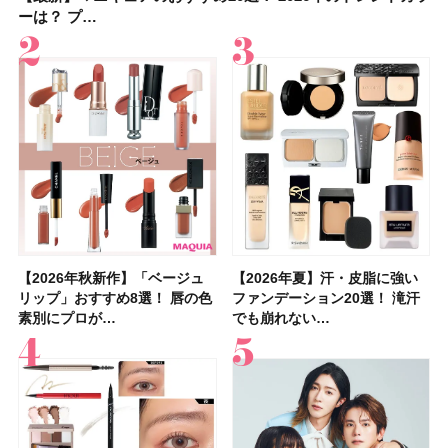
ーは？ プ…
ンケアからサプ…
ーは？ プ…
容マニア・マ…
レンジレシピ2品
入れが楽な…
アetc.お気に…
ュー｜落ち…
【2026年秋新作】「ベージュ
【2026年夏】汗に強い日焼け
【2026年秋新作】「ベージュ
【2026夏】「リップケア」ラ
【おすすめダイエットサプリ８
【2026年夏】おすすめの髪型
【読者プレゼント】羽の見えな
【スック2026新作】秋コレク
【2026年夏】汗・皮脂に強い
【クリスマスコフレ2026】ク
【2026年夏】汗・皮脂に強い
【デパコスのネイルオイル10
【40代以上の髪悩み おすすめ
【最新】髪のうねり・広がり・
【2026年8月の一粒万倍日】お
LUNASOLアイカラーレーショ
リップ」おすすめ8選！ 唇の色
止めのおすすめ13選！ 汗で塗
リップ」おすすめ8選！ 唇の色
ンキングTOP5！＜美容マニア
選】食べすぎた日をサポート！
36選！ショート・ボブ・ミディ
いハンディファン
ションを全品スウォッチ&イエ
ファンデーション20選！ 滝汗
リニークのホリデーコフレを一
ファンデーション20選！ 滝汗
選】プレゼントにおすすめ！ケ
アイテム15選】“白髪・薄毛・
くせ毛におすすめのシャンプー
すすめの開運コスメ＆美容アイ
ンN EX17Evening Muse …
素別にプロが…
膜が強化され…
素別にプロが…
集団・マキア…
選び方＆糖質・脂…
アム・ロング…
「baramood」を3名様…
ベブルベ分け！
でも崩れない…
挙紹介！ 人気…
でも崩れない…
ア効果、ビジュ、…
うねり”に最…
17選
テム10選！