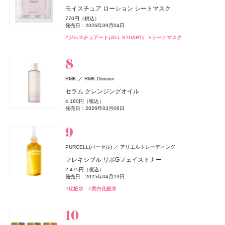
ーム
コスメデコルテ
#睡眠
ByGLOW(バイグロー)
コーセー
Hamee(ハミィ)
エスカラット(S-CARAT)
コーセーコスメポート
ハウス オブ ローゼ(HOUSE OF ROSE)
ハウス オブ ローゼ
モイスチュア ローション シートマスク
whomee(フーミー)
SALONIA
ノエビア(NOEVIR)
Oh! Baby
Oh! Baby
ハウス オブ ローゼ
ハウス オブ ローゼ
I-ne
株式会社WinC
ノエビア
9,460円（税込）
フィアンセ
井田ラボラトリーズ
スキンシャドウ デザイニング パレット
リポアイロン サークルショット タブレット
クーリングドライシャワー
ムーミン ハンドクリーム LJ
770円（税込）
発売日：2026年04月24日
ミルク ファンデーション
グロッシーケア メタルカッサコーム
スペチアーレ ホリデーコレクション
Oh!Baby ボディケアギフト a
Oh!Baby ボディケアギフト a
7,700円（税込）
756円（税込）
878円（税込）
リフレッシュアイスミスト モーニングリネン
発売日：2026年09月04日
1,100円（税込）
#ジョーマローンロンドン(JO MALONE LONDON)
#クリーム
発売日：2026年07月16日
発売日：2026年07月23日
発売日：2026年02月20日
3,190円（税込）
2,970円（税込）
22,000円（税込）
3,300円（税込）
3,300円（税込）
発売日：2026年11月01日
990円（税込）
#ジルスチュアート(JILL STUART)
#シートマスク
発売日：2026年08月21日
発売日：2026年08月03日
発売日：2026年09月01日
発売日：2026年11月01日
発売日：2026年11月01日
発売日：2026年04月03日
よーじや
株式会社よーじや
#コスメデコルテ(DECORTÉ)
#インナーケア
#インナービューティー
#アイシャドウ
#ミスト
#ヘアミスト
#ハウス オブ ローゼ(HOUSE OF ROSE)
#クリスマスコフレ
#フーミー(WHOMEE)
#ツール
#ノエビア(NOEVIR)
#ハウス オブ ローゼ(HOUSE OF ROSE)
#ハウス オブ ローゼ(HOUSE OF ROSE)
#クリスマスコフレ
#ファンデーション
#クリスマスコフレ
#クリスマスコフレ
#プチプラ
#ボディケア
ねむり ピローミスト
2,420円（税込）
ジョー マローン ロンドン(JO MALONE LONDON)
発売日：2025年11月21日
RMK
RMK Division
ジョー マローン ロンドン
レブロン(REVLON)
#睡眠
ByGLOW(バイグロー)
#リラクゼーション
レブロン
Hamee(ハミィ)
athletia(アスレティア)
エキップ
ハウス オブ ローゼ(HOUSE OF ROSE)
ハウス オブ ローゼ
セラム クレンジングオイル
ブラック シダーウッド & ジュニパー アフターシェーブ
hince(ヒンス)
BOTANIST
ハウス オブ ローゼ(HOUSE OF ROSE)
ルナソル
ルナソル
カネボウ化粧品
カネボウ化粧品
I-ne
VIVAWAVE(ビバウェーブ)
ハウス オブ ローゼ
ジュリエット ハズ ア ガン(Juliette has a gun)
スキン シマー シャドウ
リポアイロン サークルショット カプセル
スキンプロテクション UVジェル
ムーミン ネイルオイル LJ
ローション
4,180円（税込）
ブルーベル・ジャパン
ポアーショットブラープライマー
ボタニカルヘアミルク 02
ムーミン ハンドケアギフト LJ
アイカラーレーションN
アイカラーレーションN
1,760円（税込）
3,888円（税込）
5,500円（税込）
発売日：2026年03月06日
1,650円（税込）
9,460円（税込）
発売日：2026年08月06日
発売日：2026年07月23日
発売日：2026年03月06日
バナナ ラッシュ オードパルファム
2,420円（税込）
1,650円（税込）
1,980円（税込）
7,700円（税込）
7,700円（税込）
発売日：2026年11月01日
発売日：2026年04月24日
発売日：2026年02月23日
発売日：2026年08月01日
発売日：2026年11月01日
発売日：2026年09月04日
発売日：2026年09月04日
18,480円（税込）
ドウシシャ
株式会社ドウシシャ
#レブロン(REVLON)
#インナーケア
#インナービューティー
#アイシャドウ
#アスレティア（athletia）
#UV
#ハウス オブ ローゼ(HOUSE OF ROSE)
#ジョーマローンロンドン(JO MALONE LONDON)
#クリスマスコフレ
#化粧水
発売日：2026年07月29日
#ヒンス(hince)
#ボタニスト(BOTANIST)
#ハウス オブ ローゼ(HOUSE OF ROSE)
#ルナソル(LUNASOL)
#ルナソル(LUNASOL)
#化粧下地
#アイシャドウ
#アイシャドウ
#トリートメント
#クリスマスコフレ
ベビーゴリラのひとつかみ夏
#クリーン(CLEAN)
#フレグランス
PURCELL(パーセル)
アリエルトレーディング
2,178円（税込）
発売日：2026年04月20日
フレキシブル リポGフェイストナー
タリタクム(Talitha Koum)
#むくみ
ByGLOW(バイグロー)
#足のむくみ
Hamee(ハミィ)
マッシュビューティーラボ
イグニス イオ(IGNIS iO)
アルビオン
2,475円（税込）
CoenRich(コエンリッチ)
DISM(ディズム)
アンファー
コーセーコスメポート
発売日：2025年04月19日
ビオレ
Diane Perfect Beauty(ダイアン パーフェクトビューティー)
ザ・ギンザ(THE GINZA)
SOFINA BASIC+(ソフィーナ ベーシック)
SOFINA BASIC+(ソフィーナ ベーシック)
花王
株式会社ザ・ギンザ
花王
花王
リップキュアバームティック
リポグルプラスピーディーアールエヌ ブーストショッ
アクティブ UV シャワー
ザ プレミアム 薬用リンクルナイト ハンドクリーム ポケ
EMS EER メディスキンケアデバイス
株式会社ネイチャーラボ
CHANEL(シャネル)
CHANEL
#化粧水
ビオレUV アクアリッチ エアリーホールドクリーム
トリートメントフェイシャルマスク スペシャルキット
ト タブレット
うるおいターボ化粧水
うるおいターボ化粧水
#美白化粧水
3,080円（税込）
2,200円（税込）
モンスペシャルパッケージ
35,200円（税込）
エクストラナイトリペア シャンプー＆トリートメント
発売日：2026年07月24日
発売日：2026年04月18日
ココ マドモアゼル クラッシュ アプソリュ
1,430円（税込）
22,000円（税込）
864円（税込）
1,430円（税込）
1,430円（税込）
発売日：2024年10月23日
発売日：2026年08月03日
セット リラックマ限定デザイン
発売日：2026年02月07日
発売日：2026年09月01日
発売日：2026年07月23日
発売日：2026年08月08日
発売日：2026年08月08日
21,450円（税込）
ドウシシャ
株式会社ドウシシャ
#リップ
#リップスティック
#イグニス(IGNIS)
#日焼け止め
#美顔器
#美容家電
#ハンドクリーム
#ハンドケア
1,320円（税込）
#ビオレ(Biore)
#シートマスク
#インナーケア
#化粧水
#化粧水
#保湿化粧水
#保湿化粧水
#洗顔
#インナービューティー
#日焼け止め
#シャネル(CHANEL)
ゴリラのハグ夏
#フレグランス
発売日：2026年08月01日