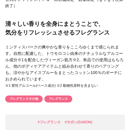
円 〜
円
終了）
アイテム
清々しい香りを全身にまとうことで、
目的・用途
気分をリフレッシュさせるフレグランス
・
悩みなど
ミンティスパークの爽やかな香りをこころゆくまで感じられま
発売日
す。自然に配慮した、トウモロコシ由来のナチュラルなアルコー
ル成分※1を配合したヴィーガン処方※2。単品での使用はもちろ
ん、他のボディケアアイテムと組み合わせて香りのペアリング
検索
も。涼やかなアイスブルーをまとったコットン100％のポーチに
おさめられています。
※1 変性アルコール(ベース成分) ※2 動物性原料を含まない
フレグランスその他
フレグランス
#フレグランス
#サボン(SABON)