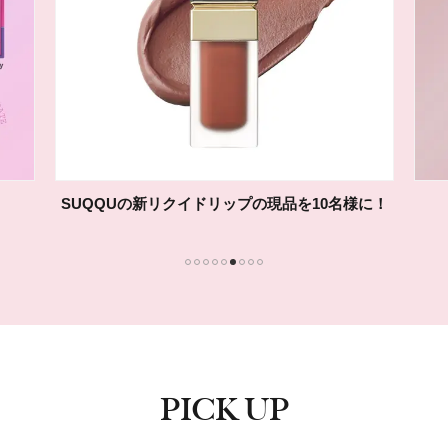
SUQQUの新リクイドリップの現品を10名様に！
1
2
3
4
5
6
7
8
9
PICK UP
ピックアップ