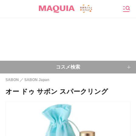
メニ
コスメ検索
SABON
SABON Japan
キーワードから探す
オー ドゥ サボン スパークリング
検索
今注目のキーワード：
乾燥肌
ベースメイク
アイシャドウ
プチプラコスメ