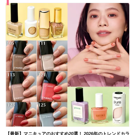
【最新】マニキュアのおすすめ20選！ 2026年のトレンドカラ
【石井美保さん】おすすめの「ブライトニング」11選！ スキ
【最新】マニキュアのおすすめ20選！ 2026年のトレンドカラ
【2026夏】「香水・フレグランス」ランキングTOP5！＜美
【5分で万能！ 夏レシピ】「万能ねぎ塩だれ」の作り方＆ア
【2026年夏】40代におすすめの髪型30選！ 若く見える・手
【鈴木えみさんの愛用品30選】コスメ・スキンケア・ヘアケ
【限定】&be「リップカラーデュオ 01 ピンクベージュ」レビ