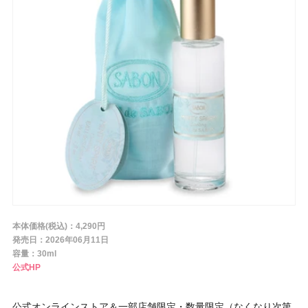
条件から探す
メーカー
ブランド
ジャンル
本体価格(税込)：4,290円
肌質
発売日：2026年06月11日
容量：30ml
公式HP
金額
公式オンラインストア＆一部店舗限定・数量限定（なくなり次第