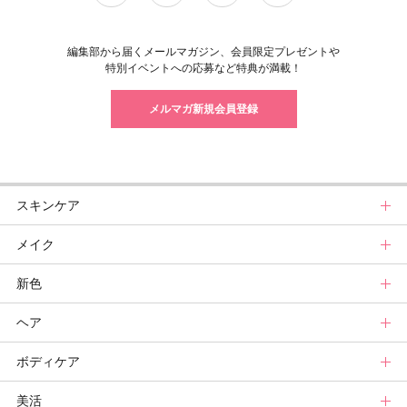
編集部から届くメールマガジン、会員限定プレゼントや
特別イベントへの応募など特典が満載！
メルマガ新規会員登録
スキンケア
メイク
スキンケアトップ
新色
ニュース
メイクトップ
ヘア
スキンケアまとめ
ニュース
新色トップ
ボディケア
スキンケア診断
メイクまとめ
クリスマスコフレ
ヘアトップ
美活
ベースメイクカタログ
秋新色
ニュース
ボディケアトップ