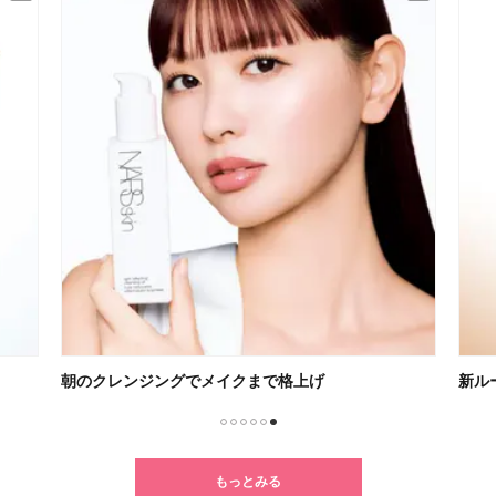
朝のクレンジングでメイクまで格上げ
新ル
1
2
3
4
5
6
もっとみる