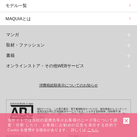
モデル一覧
山本舞香のBeauty Script
MAQUIAとは
マンガ
取材・ファッション
少年マンガ
週刊少年ジャンプ
書籍
青年マンガ
ファッション・美容
ジャンプSQ
少年ジャンプ+
Seventeen
オンラインストア・その他WEBサービス
少女マンガ
芸能・情報・スポーツ
文芸・文庫・総合
Vジャンプ
ジャンプTOON
non-no
ジャンプTOON
Myojo
すばる
女性マンガ
学芸・ノンフィクション・新書
オンラインストア
最強ジャンプ
ZEBRACK
BAILA
ZEBRACK
週プレNEWS
小説すばる
ジャンプTOON
1日5分で、明日は変わる よみタイ yomitai
OTO
消費税総額表示についてのお知らせ
ライトノベル・ノベライズ
その他WEBサービス
少年ジャンプ+
S-MANGA
MAQUIA
S-MANGA
週プレ グラジャパ!
集英社 文芸ステーション
ZEBRACK
集英社学芸部 - 学芸・ノンフィクション
SHUEISHA MANGA-ART HERITAGE
ジャンプTOON
集英社オレンジ文庫
集英社アドナビ
キッズ
集英社ジャンプリミックス
SPUR
集英社コミック文庫
Sportiva
web 集英社文庫
S-MANGA
集英社ビジネス書
ジャンプキャラクターズストア
ZEBRACK
JUMP j-BOOKS
集英社エディターズ・ラボ
集英社コミック文庫
LEE
集英社みらい文庫
りぼん
パラスポ
青春と読書
集英社コミック文庫
集英社新書
HAPPY PLUS STORE
ABJマークは、この電子書店・電子書籍配信サービスが、著作権者からコンテンツ
ジャンプルーキー！
ダッシュエックス文庫公式サイト
使用許諾を得た正規版配信サービスであることを示す登録商標（登録番号 第
週刊ヤングジャンプ
eclat
集英社の児童図書 S-KIDS.LAND
6091713号）です。ABJマークの詳細、ABJマークを掲示しているサービスの一覧は
マーガレット
アジア人物史
こちら
マンガMee公式サイト
集英社新書プラス - 知の水先案内人
SHUEISHA VOX
S-MANGA
集英社Webマガジン コバルト
当サイトでは当社の提携先等がお客様のニーズ等について調
ヤングジャンプ定期購読デジタル
T JAPAN
別冊マーガレット
査・分析 したり、お客様にお勧めの広告を表示する目的で
リマコミ
kotoba
LEEマルシェ
集英社ジャンプリミックス
シフォン文庫
ヤンジャン！
HAPPY PLUS ONE
Cookie を使用する場合があります。 詳しくは
こちら
マンガMee公式サイト
マンガMeets
e!集英社
SHOP Marisol
集英社コミック文庫
集英社女性誌ポータル
広告掲載について