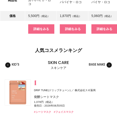
商品名
ル パパイヤ・ロ
パパイヤ・ロコ
パイヤ・ロコ
コ
価格
5,500円
1,870円
5,060円
（税込）
（税込）
（税込）
詳細をみる
詳細をみる
詳細をみる
人気コスメランキング
SKIN CARE
KID'S
BASE MAKE
MAKE
スキンケア
スキンケア
ベースメイク
メイクアップ
ネイル＆ハンド
バス＆ボディケア
ヘアケア
フレグランス
キット
リラクゼーション
健康食品、ドリンク
美容ギア
メンズ
キッズ
DRIP TUNE(ドリップチューン)
株式会社スギ薬局
ルナソル
&be(アンドビー)
CoenRich(コエンリッチ)
レイフズ(Lāfe’ｓ)
ZEN shampoo
TAMBURINS(タンバリンズ)
Oh! Baby
ジョー マローン ロンドン(JO MALONE LONDON)
2foods(トゥーフーズ)
DRIP TUNE(ドリップチューン)
セクシーボーイ
DRIP TUNE(ドリップチューン)
カネボウ化粧品
ハウス オブ ローゼ
王子製薬
フィッツコーポレーション
Clue(クルー)
石澤研究所
TWO
コーセーコスメポート
IICOMBINED JAPAN
株式会社スギ薬局
株式会社スギ薬局
発酵シートマスク
ジョー マローン ロンドン
スキンフュージングフィルター
リップカラーデュオ
ザ プレミアム 薬用リンクルホワイト ハンドクリーム 金木
ホールボディ フレッシュスプレー
ZEN shampoo シャンプー
PERFUME CHAMO
Oh!Baby ボディケアギフト a
2Energy
発酵シートマスク
アイススパーク コールドショック【ボディ用】
発酵シートマスク
1,078円（税込）
ラベンダー & ホワイト シダー リネン スプレー
香り ポケモンスペシャルパッケージ
6,930円（税込）
1,980円（税込）
2,200円（税込）
2,398円（税込）
18,600円（税込）
3,300円（税込）
248円（税込）
1,078円（税込）
1,000円（税抜）
1,078円（税込）
発売日：2026年08月05日
発売日：2026年09月04日
発売日：2026年08月03日
発売日：2026年07月15日
発売日：2025年05月29日
発売日：2026年11月01日
発売日：2026年07月01日
発売日：2026年08月05日
発売日：2013年03月02日
発売日：2026年08月05日
9,460円（税込）
発売日：2026年08月03日
#タンバリンズ(TAMBURINS)
#フレグランス
#シートマスク
#フェイスマスク
発売日：2026年04月10日
#ルナソル(LUNASOL)
#アンドビー(＆be)
#プチプラ
#ヘアケア
#ハウス オブ ローゼ(HOUSE OF ROSE)
#ドリンク
#シートマスク
#シートマスク
#ボディケア
#シャンプー
#フェイスマスク
#フェイスマスク
#リップ
#ファンデーション
#クリスマスコフレ
#ハンドクリーム
#ハンドケア