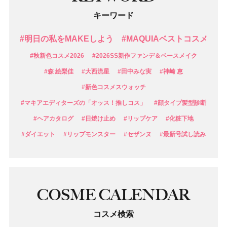
キーワード
#明日の私をMAKEしよう
#MAQUIAベストコスメ
#秋新色コスメ2026
#2026SS新作ファンデ＆ベースメイク
#森 絵梨佳
#大西流星
#田中みな実
#神崎 恵
#新色コスメスウォッチ
#マキアエディターズの「オッス！推しコス」
#顔タイプ髪型診断
#ヘアカタログ
#日焼け止め
#リップケア
#化粧下地
#ダイエット
#リップモンスター
#セザンヌ
#最新号試し読み
COSME CALENDAR
コスメ検索