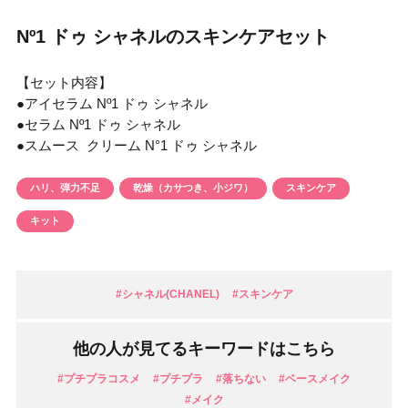
円 〜
円
Nº1 ドゥ シャネルのスキンケアセット
アイテム
【セット内容】
目的・用途
●アイセラム Nº1 ドゥ シャネル
・
悩みなど
●セラム Nº1 ドゥ シャネル
●スムース クリーム N°1 ドゥ シャネル
発売日
ハリ、弾力不足
乾燥（カサつき、小ジワ）
スキンケア
検索
キット
#シャネル(CHANEL)
#スキンケア
他の人が見てるキーワードはこちら
#プチプラコスメ
#プチプラ
#落ちない
#ベースメイク
#メイク