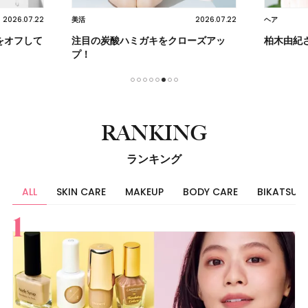
2026.07.22
2026.07.22
美活
ヘア
をオフして
注目の炭酸ハミガキをクローズアッ
柏木由紀
プ！
1
2
3
4
5
6
7
8
RANKING
ランキング
ALL
SKIN CARE
MAKEUP
BODY CARE
BIKATSU
すべて
スキンケア
メイク
ボディケア
美活
ヘア
ライフスタイル
ビューティーズ