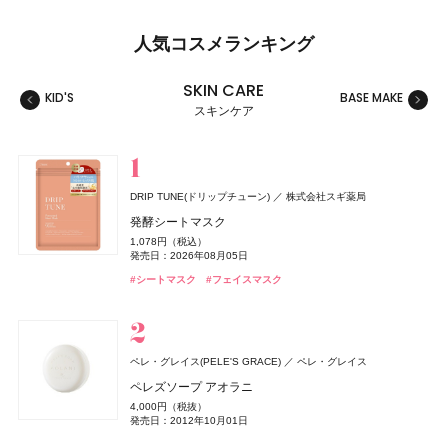
人気コスメランキング
SKIN CARE
KID'S
BASE MAKE
MAKE
スキンケア
スキンケア
ベースメイク
メイクアップ
ネイル＆ハンド
バス＆ボディケア
ヘアケア
フレグランス
キット
リラクゼーション
健康食品、ドリンク
美容ギア
メンズ
キッズ
DRIP TUNE(ドリップチューン)
株式会社スギ薬局
セザンヌ(CEZANNE)
セザンヌ(CEZANNE)
サリー ハンセン
ロクシタン(L'OCCITANE)
THE ANSWER(ジアンサー)
TAMBURINS(タンバリンズ)
キールズ
イグニス
GYURUTT(ギュルット)
セザンヌ(CEZANNE)
ジョー マローン ロンドン(JO MALONE LONDON)
セザンヌ(CEZANNE)
日本ロレアル
アルビオン
サリー ハンセン
セザンヌ化粧品
セザンヌ化粧品
セザンヌ化粧品
セザンヌ化粧品
ロクシタンジャポン
花王
IICOMBINED JAPAN
発酵シートマスク
株式会社スタイリングライフ・ホールディングス BCL カンパニー
ジョー マローン ロンドン
ブライトカラーシーラー
ウォータリーティントリップ
スーパー ストレングス ディフェンス
ヴェルヴェーヌアグルム パフュームド シャワージェル
ジアンサー シャンプー C1‐01
PERFUME CHAMO
ハンド&リップ ミニギフトセット
ナイトウェル ベッドサイド ミスト
ブライトカラーシーラー
ブライトカラーシーラー
1,078円（税込）
つぶつぶサプリ
ブラック シダーウッド & ジュニパー アフターシェーブ ロ
748円（税込）
660円（税込）
1,650円（税込）
3,960円（税込）
発売日：2026年03月02日
18,600円（税込）
2,750円（税込）
3,850円（税込）
748円（税込）
748円（税込）
発売日：2026年08月05日
ョン
発売日：2026年08月07日
発売日：2026年08月07日
発売日：2025年01月17日
発売日：2026年07月29日
発売日：2026年12月03日
発売日：2024年11月17日
発売日：2026年08月07日
発売日：2026年08月07日
7,344円（税込）
#シャンプー
#タンバリンズ(TAMBURINS)
#フレグランス
#シートマスク
#フェイスマスク
発売日：2026年09月02日
9,460円（税込）
#セザンヌ(CEZANNE)
#セザンヌ(CEZANNE)
#ネイル
#ロクシタン(L'OCCITANE)
#キールズ(Kiehl's)
#イグニス(IGNIS)
#セザンヌ(CEZANNE)
#セザンヌ(CEZANNE)
#セルフネイル
#ルームフレグランス
#クリスマスコフレ
#コンシーラー
#リップ
#コンシーラー
#コンシーラー
#ボディケア
発売日：2026年04月24日
#インナーケア
#インナービューティー
#ジョーマローンロンドン(JO MALONE LONDON)
#化粧水
SALONIA
ロクシタン(L'OCCITANE)
I-ne
ロクシタンジャポン
ペレ・グレイス(PELE'S GRACE)
ペレ・グレイス
チャコット(Chacott)
ちふれ
CoenRich(コエンリッチ)
ロクシタン(L'OCCITANE)
クリニーク
イヴ・サンローラン
セザンヌ(CEZANNE)
セザンヌ(CEZANNE)
ちふれ化粧品
クリニーク ラボラトリーズ
イヴ・サンローラン・ボーテ
チャコット
セザンヌ化粧品
セザンヌ化粧品
コーセーコスメポート
ロクシタンジャポン
グロッシーケア メタルカッサコーム
ラヴァンド オードトワレ
ペレズソープ アオラニ
PHARMANEX
ニュー スキン ジャパン
コンプレクションクリエイター N
チーク プライマー
薬用エクストラガード ハンドクリーム ポケモンスペシ
ラヴァンド パフュームド シャワージェル
チーク ポップ デュオ バレリーナ & パンジー セット 27
ル ヴェスティエール デ パルファム〈キャンドル〉
ウォータリーティントリップ
ウォータリーティントリップ
2,970円（税込）
8,470円（税込）
4,000円（税抜）
オードメディカオム(EAUDE MEDICA homme)
桃谷順天館
アイアン エッセンシャルズ
ャルパッケージ
2,750円（税込）
990円（税込）
3,960円（税込）
発売日：2026年08月03日
発売日：2026年07月01日
6,600円（税込）
13,530円（税込）
660円（税込）
660円（税込）
発売日：2012年10月01日
薬用アクネケアゲル
発売日：2026年04月14日
発売日：2026年08月10日
発売日：2026年07月01日
発売日：2026年10月30日
発売日：2022年12月01日
発売日：2026年08月07日
発売日：2026年08月07日
3,290円（税抜）
発売日：2026年08月03日
#ツール
#ロクシタン(L'OCCITANE)
#フレグランス