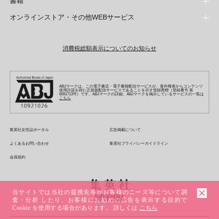
書籍
青年マンガ
ファッション・美容
ジャンプSQ
少年ジャンプ+
Seventeen
オンラインストア・その他WEBサービス
少女マンガ
芸能・情報・スポーツ
文芸・文庫・総合
Vジャンプ
ジャンプTOON
non-no
ジャンプTOON
Myojo
すばる
女性マンガ
学芸・ノンフィクション・新書
オンラインストア
最強ジャンプ
ZEBRACK
BAILA
ZEBRACK
週プレNEWS
小説すばる
ジャンプTOON
1日5分で、明日は変わる よみタイ yomitai
OTO
消費税総額表示についてのお知らせ
ライトノベル・ノベライズ
その他WEBサービス
少年ジャンプ+
S-MANGA
MAQUIA
S-MANGA
週プレ グラジャパ!
集英社 文芸ステーション
ZEBRACK
集英社学芸部 - 学芸・ノンフィクション
SHUEISHA MANGA-ART HERITAGE
ジャンプTOON
集英社オレンジ文庫
集英社アドナビ
キッズ
集英社ジャンプリミックス
SPUR
集英社コミック文庫
Sportiva
web 集英社文庫
S-MANGA
集英社ビジネス書
ジャンプキャラクターズストア
ZEBRACK
JUMP j-BOOKS
集英社エディターズ・ラボ
集英社コミック文庫
LEE
集英社みらい文庫
りぼん
パラスポ
青春と読書
集英社コミック文庫
集英社新書
HAPPY PLUS STORE
ABJマークは、この電子書店・電子書籍配信サービスが、著作権者からコンテンツ
ジャンプルーキー！
ダッシュエックス文庫公式サイト
使用許諾を得た正規版配信サービスであることを示す登録商標（登録番号 第
週刊ヤングジャンプ
eclat
集英社の児童図書 S-KIDS.LAND
6091713号）です。ABJマークの詳細、ABJマークを掲示しているサービスの一覧は
マーガレット
アジア人物史
こちら
マンガMee公式サイト
集英社新書プラス - 知の水先案内人
SHUEISHA VOX
S-MANGA
集英社Webマガジン コバルト
ヤングジャンプ定期購読デジタル
T JAPAN
別冊マーガレット
リマコミ
kotoba
LEEマルシェ
集英社ジャンプリミックス
シフォン文庫
ヤンジャン！
HAPPY PLUS ONE
マンガMee公式サイト
マンガMeets
e!集英社
SHOP Marisol
集英社コミック文庫
集英社女性誌ポータル
広告掲載について
となりのヤングジャンプ
MEN'S NON-NO
リマコミ
Cookie
情報・知識＆オピニオン imidas
eclat premium
よくあるお問い合わせ
集英社プライバシーガイドライン
グランドジャンプ
UOMO
マンガMeets
Cocohana
mirabella
会員規約
ウルトラジャンプ
集英社オンライン
office YOU
mirabella homme
zakka market
当サイトでは当社の提携先等がお客様のニーズ等について調
査・分析 したり、お客様にお勧めの広告を表示する目的で
Cookie を使用する場合があります。 詳しくは
こちら