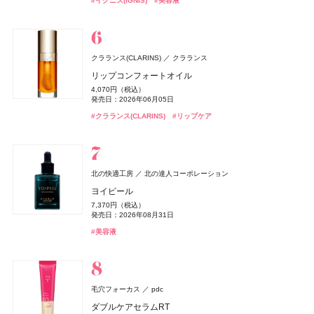
#イグニス(IGNIS)
ReFa Aira MIRROR COMB
#美容液
発売日：2026年04月03日
オードメディカオム(EAUDE MEDICA homme)
桃谷順天館
発売日：2025年11月28日
発売日：2026年10月07日
発売日：2025年07月14日
セット 06 グレープフィグ
1,430円（税込）
2,420円（税込）
2,420円（税込）
7,700円（税込）
7,700円（税込）
3,960円（税込）
#ボディケア
薬用アクネケアBB
#パラドゥ(Parado)
#ネイル
発売日：2025年02月08日
発売日：2026年07月15日
発売日：2026年04月01日
#ジバンシイ(GIVENCHY)
発売日：2026年09月04日
発売日：2026年09月04日
#フレグランス
発売日：2026年07月22日
1,760円（税込）
#ダイエット
#ダイエット食品
発売日：2026年08月28日
2,530円（税込）
#ビオレ(Biore)
#チーク
#雪肌精
#ルナソル(LUNASOL)
#ルナソル(LUNASOL)
#UV
#日焼け止め
#アイシャドウ
#アイシャドウ
#リファ(ReFa)
#ツール
発売日：2021年10月04日
#ロムアンド(rom＆nd)
#リップ
クラランス(CLARINS)
クラランス
#BBクリーム
リップコンフォートオイル
BAKUNE
TENTIAL
パラドゥ(Parado)
パラドゥ
CHANEL(シャネル)
CHANEL
Teaflex(ティーフレックス)
I-ne
4,070円（税込）
BAKUNE パイル
スポンジリムーバー
セザンヌ(CEZANNE)
オペラ
CHANEL(シャネル)
レ ゼクストレ ドゥ シャネル パース スプレイ セット
ペレ・グレイス(PELE'S GRACE)
ペレ・グレイス(PELE'S GRACE)
イミュ
CHANEL
セザンヌ化粧品
ペレ・グレイス
ペレ・グレイス
発売日：2026年06月05日
スティーブンノル コレクション
スリムクレンズ グリーンティー【機能性表示食品】
コーセー
25,960円（税込）
ジョンマスターオーガニック(john masters organics)
440円（税込）
93,830円（税込）
皮脂テカリ防止下地50
グロウリップティント
チャンス オー スプランディド ハンド&ボディ リクィッ
ペレズソープ アオラニ
ペレズソープ アオラニ
2,376円（税込）
#クラランス(CLARINS)
スムース ストレート シャンプー
#リップケア
ジョー マローン ロンドン(JO MALONE LONDON)
ジョンマスターオーガニックグループ
発売日：2019年11月04日
発売日：2026年06月19日
発売日：2025年02月24日
#睡眠
#リラックス
ド ソープ
858円（税込）
1,980円（税込）
4,000円（税抜）
4,000円（税抜）
ジョー マローン ロンドン
1,760円（税込）
2026 hair care gift
#パラドゥ(Parado)
#ネイル
発売日：2026年03月04日
発売日：2026年08月20日
#シャネル(CHANEL)
発売日：2012年10月01日
発売日：2012年10月01日
#フレグランス
13,750円（税込）
発売日：2026年03月16日
#ダイエット
#お茶
ブラック シダーウッド & ジュニパー シェービング クリ
発売日：2026年01月09日
6,940円（税込）
#セザンヌ(CEZANNE)
#オペラ(OPERA)
#リップ
#化粧下地
#スティーブン・ノル(STEPHEN KNOLL)
#シャンプー
ーム
発売日：2025年12月26日
#シャネル(CHANEL)
#ボディケア
北の快適工房
北の達人コーポレーション
9,460円（税込）
#ジョンマスターオーガニック(john masters organics)
newmine(ニューミン)
西川
発売日：2026年04月24日
ヨイピール
&be(アンドビー)
&be(アンドビー)
Clue(クルー)
Clue(クルー)
CoenRich(コエンリッチ)
コーセーコスメポート
Diptyque
#ヘアケア
Diptyque Japan
Remii(レミィ)
株式会社ブラウレミィ
ピローケース
#ジョーマローンロンドン(JO MALONE LONDON)
#クリーム
7,370円（税込）
リップカラーデュオ
リップカラーデュオ
ザ プレミアム 薬用リンクルホワイト ハンドクリーム 金
アリィー
NARS
Diptyque オー ド トワレ フルール ドゥ ポー
NARS JAPAN
カネボウ化粧品
6,600円（税込）
発売日：2026年08月31日
Straine(ストレイン)
プラチナ水素サプリ
Aiロボティクス株式会社
1,980円（税込）
1,980円（税込）
木犀の香り ポケモンスペシャルパッケージ
SHIRO
シロ
18,700円（税込）
クロノビューティ フラットスムースフィルターUV
インセイシャブル リキッドブラッシュ
9,720円（税込）
#美容液
SOFT STRAIGHT SHAMPOO
発売日：2026年08月03日
発売日：2026年08月03日
発売日：2025年08月07日
発売日：2026年08月03日
発売日：2025年01月23日
SALT & WAVES ボディミスト エクストラクール
2,178円（税込）
5,390円（税込）
1,980円（税込）
#アンドビー(＆be)
#アンドビー(＆be)
#リップ
#リップ
クレ・ド・ポー ボーテ
clé de peau BEAUTÉ
発売日：2026年01月31日
発売日：2026年08月05日
#フレグランス
#香水
#ハンドクリーム
#ハンドケア
4,510円（税込）
発売日：2026年04月01日
#サプリ
#腸活
DISM(ディズム)
アンファー
発売日：2026年07月23日
コフレシナクティフ 2025
#アリィー(ALLIE)
#ナーズ(NARS)
#チーク
#化粧下地
#シャンプー
Keeps(キープス)
西川
EMS EER メディスキンケアデバイス
#シロ(SHIRO)
#ミスト
61,600円（税込）
毛穴フォーカス
pdc
Keeps クッション for beauty
35,200円（税込）
発売日：2025年04月21日
発売日：2024年10月23日
14,300円（税込）
ダブルケアセラムRT
Enamor(エナモル)
Enamor(エナモル)
Dcyua(ディキュア)
Dcyua(ディキュア)
ロクシタン(L'OCCITANE)
#クレ・ド・ポー・ボーテ(cle de peau Beaute)
ロクシタンジャポン
#スキンケア
アルジェラン
カラーズ
チョコラBB
エーザイ