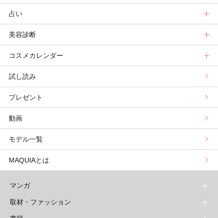
占い
記事ランキング
読者ベスコス
ニュース
連載トップ
美容診断
メンバーランキング
プチプラコスメグランプリ
ライフスタイルまとめ
マキアエディターズのオッス！推しコス
占いトップ
コスメカレンダー
ブライトニング・UVグランプリ
ライフスタイル診断
小林ひろ美のキレイはかけ算
Keikoの月星座占い
美容診断トップ
試し読み
プリュスベスコス
小田ユイコのマニアックビューティREPORT
三島キアリーの12星座別 恋愛運&美容運
パーソナルカラー診断
コスメカレンダートップ
プレゼント
野毛まゆりの実況野毛Channel
動物キャラナビ占い
顔タイプ髪型診断
検索
動画
星谷菜々の美に効くスイーツ
ムーン・リーの運を呼び寄せる香り
モデル一覧
山本舞香のBeauty Script
MAQUIAとは
マンガ
取材・ファッション
少年マンガ
週刊少年ジャンプ