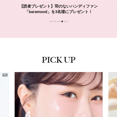
【読者プレゼント】羽のないハンディファン
「baramood」を3名様にプレゼント！
1
2
3
4
5
6
7
8
PICK UP
ピックアップ