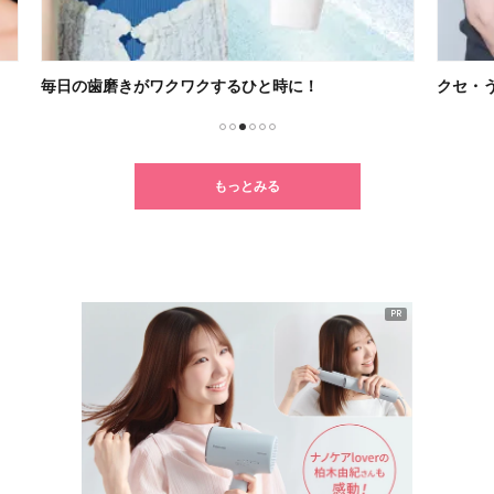
クセ・うねり・パサつきに悩む人必見！
新ル
1
2
3
4
5
6
もっとみる
PR