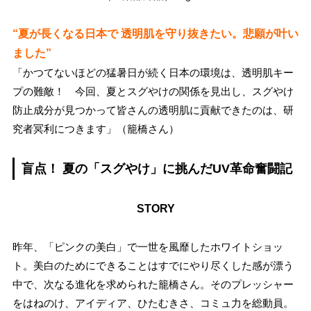
“夏が長くなる日本で 透明肌を守り抜きたい。悲願が叶い
ました
”
「かつてないほどの猛暑日が続く日本の環境は、透明肌キー
プの難敵！ 今回、夏とスグやけの関係を見出し、スグやけ
防止成分が見つかって皆さんの透明肌に貢献できたのは、研
究者冥利につきます」（籠橋さん）
盲点！ 夏の「スグやけ」に挑んだUV革命奮闘記
STORY
昨年、「ピンクの美白」で一世を風靡したホワイトショッ
ト。美白のためにできることはすでにやり尽くした感が漂う
中で、次なる進化を求められた籠橋さん。そのプレッシャー
をはねのけ、アイディア、ひたむきさ、コミュ力を総動員。