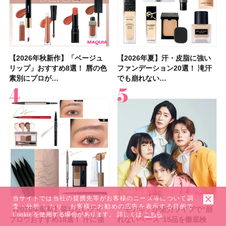
【2026年秋新作】「ベージュ
【2026年夏】汗に強い日焼け
【2026年秋新作】「ベージュ
【2026夏】「リップケア」ラ
【おすすめダイエットサプリ８
【2026年夏】おすすめの髪型
【読者プレゼント】羽の見えな
【スック2026新作】秋コレク
【2026年夏】汗・皮脂に強い
【クリスマスコフレ2026】ク
【2026年夏】汗・皮脂に強い
【デパコスのネイルオイル10
【40代以上の髪悩み おすすめ
【最新】髪のうねり・広がり・
【2026年8月の一粒万倍日】お
LUNASOLアイカラーレーショ
リップ」おすすめ8選！ 唇の色
止めのおすすめ13選！ 汗で塗
リップ」おすすめ8選！ 唇の色
ンキングTOP5！＜美容マニア
選】食べすぎた日をサポート！
36選！ショート・ボブ・ミディ
いハンディファン
ションを全品スウォッチ&イエ
ファンデーション20選！ 滝汗
リニークのホリデーコフレを一
ファンデーション20選！ 滝汗
選】プレゼントにおすすめ！ケ
アイテム15選】“白髪・薄毛・
くせ毛におすすめのシャンプー
すすめの開運コスメ＆美容アイ
ンN EX17Evening Muse …
素別にプロが…
膜が強化され…
素別にプロが…
集団・マキア…
選び方＆糖質・脂…
アム・ロング…
「baramood」を3名様…
ベブルベ分け！
でも崩れない…
挙紹介！ 人気…
でも崩れない…
ア効果、ビジュ、…
うねり”に最…
17選
テム10選！
当サイトでは当社の提携先等がお客様のニーズ等について調
査・分析 したり、お客様にお勧めの広告を表示する目的で
【2026年最新】落ちないアイ
【2026夏】「ハリ・たるみケ
【2026年最新】落ちないアイ
【2026年】ボディ用日焼け止
【板野友美さんの美活】「最
【2026年夏】小顔に見えるボ
石井美保さん祝50歳！ アニバ
【全色レビュー】ケイト メロ
「モナキ」が全力ライブで“崩
【2026夏】「シワケア」ラン
「モナキ」が全力ライブで“崩
「ミス ディオール オードゥ パ
【石井美保さんのおすすめお菓
【2026年】最新トレンド「ボ
【無印良品】スキンケア×衣料
【キャンメイク】売切続出！先
Cookie を使用する場合があります。 詳しくは
こちら
ブロウおすすめ18選！ 汗に強
ア」ランキングTOP5！＜マキ
ブロウおすすめ18選！ 汗に強
めUVのおすすめ20選！ この夏
近、下の歯の矯正を再開したん
ブの髪型37選！ レイヤー・切
ーサリーイベントに込めた思
ウブラウンアイズ限定色追加！
れないベース”15品を徹底検
キングTOP5！＜マキアビュー
れないベース”15品を徹底検
ルファン」が新たな装いで登
子＆お茶10選】手土産にもぴっ
ブ」13種類を徹底解説！ 定番
素材の最強タッグで実現！ 着
行発売中の「クリアヴェールセ