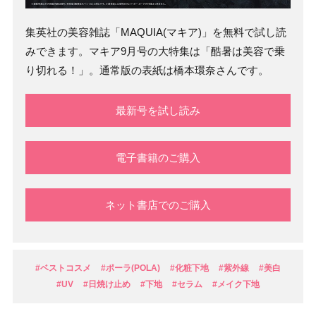
集英社の美容雑誌「MAQUIA(マキア)」を無料で試し読
みできます。マキア9月号の大特集は「酷暑は美容で乗
り切れる！」。通常版の表紙は橋本環奈さんです。
最新号を試し読み
電子書籍のご購入
ネット書店でのご購入
#ベストコスメ
#ポーラ(POLA)
#化粧下地
#紫外線
#美白
#UV
#日焼け止め
#下地
#セラム
#メイク下地