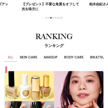
をオフして
柏木由紀さんも感動！
諦めてい
1
2
3
4
5
6
7
8
RANKING
ランキング
ALL
SKIN CARE
MAKEUP
BODY CARE
BIKATSU
すべて
スキンケア
メイク
ボディケア
美活
ヘア
ライフスタイル
ビューティーズ