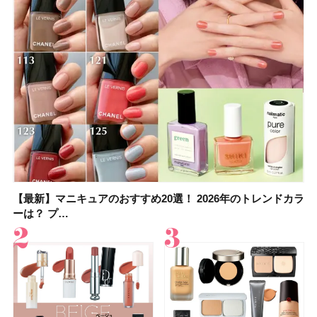
【最新】マニキュアのおすすめ20選！ 2026年のトレンドカラ
【石井美保さん】おすすめの「ブライトニング」11選！ スキ
【最新】マニキュアのおすすめ20選！ 2026年のトレンドカラ
【2026夏】「香水・フレグランス」ランキングTOP5！＜美
【5分で万能！ 夏レシピ】「万能ねぎ塩だれ」の作り方＆ア
【2026年夏】40代におすすめの髪型30選！ 若く見える・手
【鈴木えみさんの愛用品30選】コスメ・スキンケア・ヘアケ
【限定】&be「リップカラーデュオ 01 ピンクベージュ」レビ
ーは？ プ…
ンケアからサプ…
ーは？ プ…
容マニア・マ…
レンジレシピ2品
入れが楽な…
アetc.お気に…
ュー｜落ち…