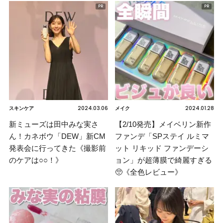
2024.03.06
2024.01.28
スキンケア
メイク
新ミューズは田中みな実さ
【2/10発売】メイベリン新作
ん！カネボウ「DEW」新CM
ファンデ「SPステイ ルミマ
発表会に行ってきた《撮影前
ット リキッド ファンデーシ
のケアは○○！》
ョン」が超薄膜で綺麗すぎる
🥺《全色レビュー》