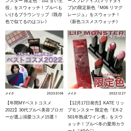
ンスター 限定色「102 甘い主
ースフレアイズ(マットタイ
役」をスウォッチ！ブルベも
プ)の限定新色『M06 リマグ
いけるブラウンリップ《既存
レージュ』をスウォッチ！
色で似てるのはコレ》
《新色コスメスウォッチ》
2023.01.06
2022.12.27
メイク
メイク
【年間MYベストコスメ
【12月17日発売】KATE リッ
2022】30代ブルベ美容ブロガ
プモンスター 限定色「EX-2
ーが選ぶ溺愛コスメ15選！
501年熟成ワイン煮」をスウ
ォッチ！ブルベ冬の愛用カラ
ーもご紹介♡