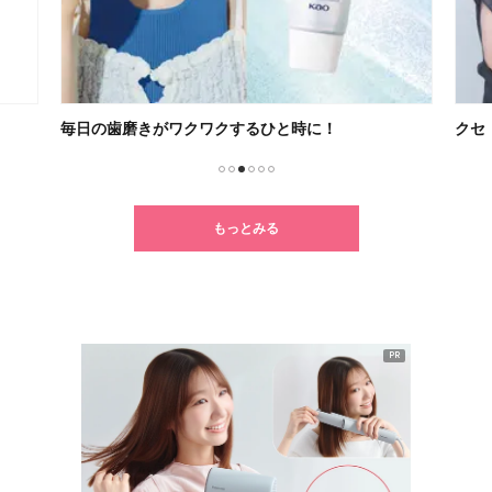
毎日の歯磨きがワクワクするひと時に！
クセ
1
2
3
4
5
6
もっとみる
PR