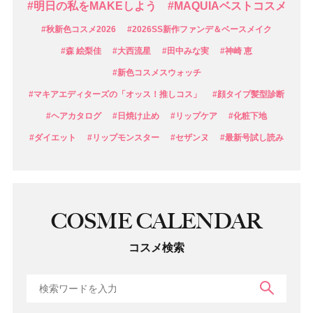
#明日の私をMAKEしよう
#MAQUIAベストコスメ
#秋新色コスメ2026
#2026SS新作ファンデ＆ベースメイク
#森 絵梨佳
#大西流星
#田中みな実
#神崎 恵
#新色コスメスウォッチ
#マキアエディターズの「オッス！推しコス」
#顔タイプ髪型診断
#ヘアカタログ
#日焼け止め
#リップケア
#化粧下地
#ダイエット
#リップモンスター
#セザンヌ
#最新号試し読み
COSME CALENDAR
コスメ検索
検索