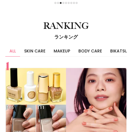
1
2
3
4
5
6
7
8
9
RANKING
ランキング
ALL
SKIN CARE
MAKEUP
BODY CARE
BIKATSU
すべて
スキンケア
メイク
ボディケア
美活
ヘア
ライフスタイル
ビューティーズ