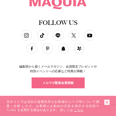
FOLLOW US
ソーシャルネットワークアカウント
編集部から届くメールマガジン、会員限定プレゼントや
特別イベントへの応募など特典が満載！
メルマガ新規会員登録
当サイトでは当社の提携先等がお客様のニーズ等について調
査・分析 したり、お客様にお勧めの広告を表示する目的で
Cookie を使用する場合があります。 詳しくは
こちら
スキンケア