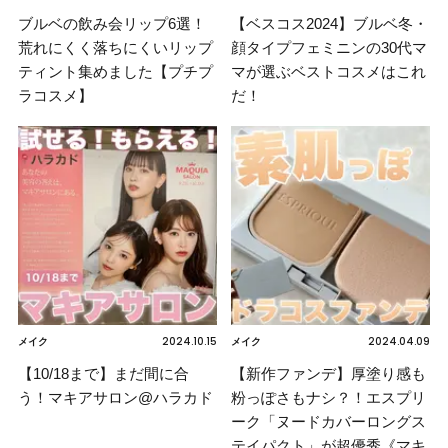
ブルベの飲み会リップ6選！
【ベスコス2024】ブルベ冬・
荒れにくく落ちにくいリップ
顔タイプフェミニンの30代マ
ティント集めました【プチプ
マが選ぶベストコスメはこれ
ラコスメ】
だ！
2024.10.15
2024.04.09
メイク
メイク
【10/18まで】まだ間に合
【新作ファンデ】厚塗り感も
う！マキアサロン@ハラカド
粉っぽさもナシ？！エスプリ
ーク「ヌードカバーロングス
テイパクト」が超優秀《マキ