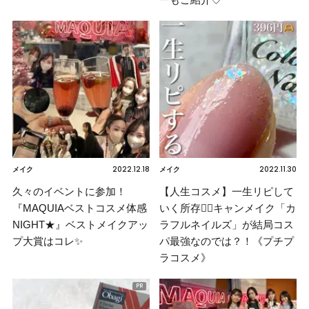
2022.12.18
2022.11.30
メイク
メイク
久々のイベントに参加！
【人生コスメ】一生リピして
『MAQUIAベストコスメ体感
いく所存❤️‍🔥キャンメイク「カ
NIGHT★』ベストメイクアッ
ラフルネイルズ」が結局コス
プ大賞はコレ✨
パ最強なのでは？！《プチプ
ラコスメ》