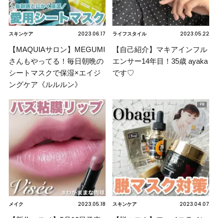
2023.06.17
2023.05.22
スキンケア
ライフスタイル
【MAQUIAサロン】MEGUMI
【自己紹介】マキアインフル
さんもやってる！毎日朝晩の
エンサー14年目！35歳 ayaka
シートマスクで保湿×エイジ
です♡
ングケア《ルルルン》
2023.05.18
2023.04.07
メイク
スキンケア