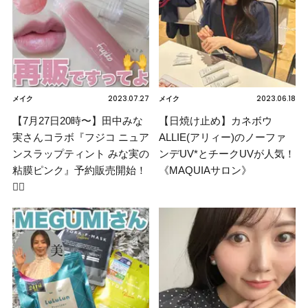
2023.07.27
2023.06.18
メイク
メイク
【7月27日20時〜】田中みな
【日焼け止め】カネボウ
実さんコラボ『フジコ ニュア
ALLIE(アリィー)のノーファ
ンスラップティント みな実の
ンデUV*とチークUVが人気！
粘膜ピンク』予約販売開始！
《MAQUIAサロン》
❤️‍🔥