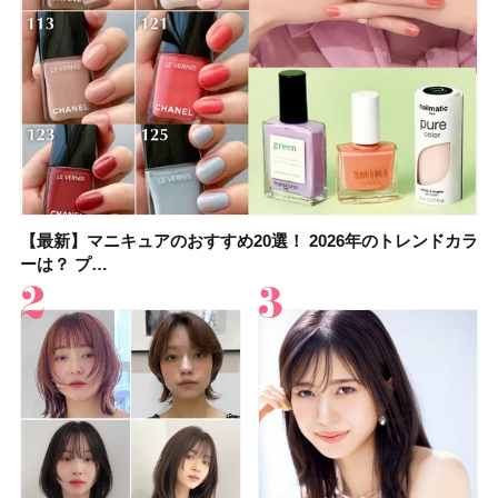
【最新】マニキュアのおすすめ20選！ 2026年のトレンドカラ
大野真理子さんのリピ買い「ブライトニング」14選！ 透明肌
【最新】マニキュアのおすすめ20選！ 2026年のトレンドカラ
【2026夏】「香水・フレグランス」ランキングTOP5！＜美
【おすすめダイエットサプリ８選】食べすぎた日をサポー
【2026年夏】おすすめのウルフカット10選！ レングス別に人
【橋本環奈さんの美容Q&A】顔用コスメで全身ケア！「お尻
【セザンヌ新色】ブライトカラーシーラーを全色レビュー！
ーは？ プ…
の秘訣を公開
ーは？ プ…
容マニア・マ…
ト！選び方＆糖質・脂…
気のヘアス…
や脚も喜んでくれ…
色補正効果をビフォ…