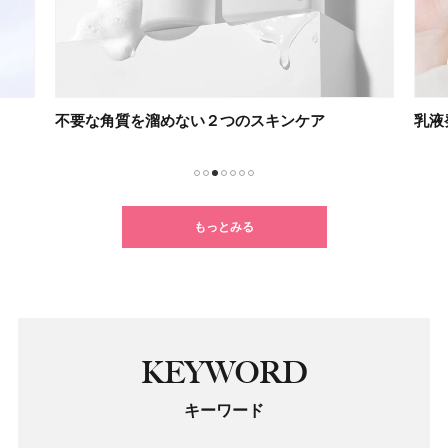
不要な角質を溜めない２つのスキンケア
乳液
1
2
3
4
5
6
7
もっとみる
KEYWORD
キーワード