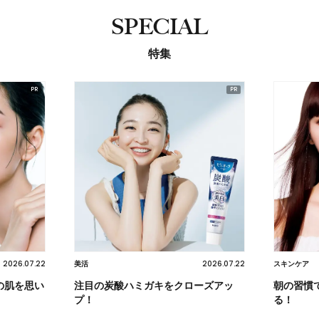
SPECIAL
特集
2026.07.22
2026.07.22
美活
スキンケア
の肌を思い
注目の炭酸ハミガキをクローズアッ
朝の習慣
プ！
る！