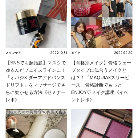
2022.10.31
2022.09.20
スキンケア
メイク
【SNSでも超話題】マスクで
【骨格別メイク】骨格ウェー
ゆるんだフェイスラインに！
ブタイプに似合うメイクと
「オバジX ダーマアドバンス
は？！「MAQUIA×スリーピ
ドリフト」をマッサージでさ
ース」骨格診断でもっと
らに効かせる方法《セミナー
ENJOY♡メイク講座《イベ
レポ》
ントレポ》