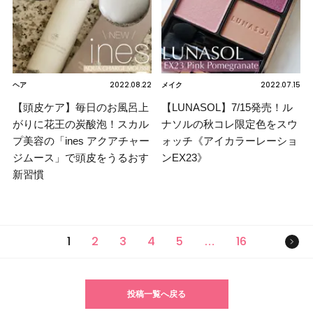
2022.08.22
2022.07.15
ヘア
メイク
【頭皮ケア】毎日のお風呂上
【LUNASOL】7/15発売！ル
がりに花王の炭酸泡！スカル
ナソルの秋コレ限定色をスウ
プ美容の「ines アクアチャー
ォッチ《アイカラーレーショ
ジムース」で頭皮をうるおす
ンEX23》
新習慣
次の
1
2
3
4
5
16
…
投稿一覧へ戻る