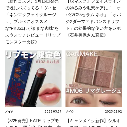
【新作コスメ】5月16日発売
【脱マスク】フェイスライン
で既にバズってる！ヴィセ
のゆるみや毛穴ケアに！「オ
「ネンマクフェイクルージ
バジC25セラム ネオ」「オバ
ュ」ブルベにオススメ
ジXダーマアドバンスドリフ
な“PK851わがままな肉球”を
ト」の効果的な使い方をレポ
スウォッチレビュー《リップ
《石井美保さん直伝》
モンスター比較》
2023.03.27
2023.02.02
メイク
メイク
【3/25発売】KATE リップモ
【キャンメイク新作】シルキ