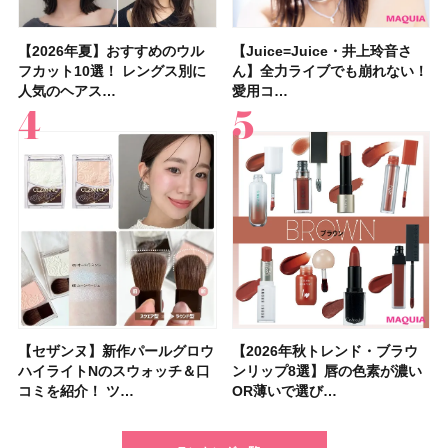
【2026年夏】おすすめのウル
【石井美保さん】おすすめの
【Juice=Juice・井上玲音さ
【2026年】ボディ用日焼け止
【板野友美さんの美活】「実は
【2026年夏】40代におすすめ
【フォロー＆いいねで当たる】
【新色追加】セザンヌ「ウォー
【Juice=Juice・井上玲音さ
【2026夏】「大人のニキビケ
【セザンヌ】新作パールグロウ
【クリスマスコフレ2026】
【美容系・伊能忠敬界隈】目指
【2026年夏】おすすめの髪型
【鈴木えみさんの愛用品30選】
【セザンヌ】8/7新色追加！
フカット10選！ レングス別に
「ブライトニング」11選！ ス
ん】全力ライブでも崩れない！
めUVのおすすめ20選！ この夏
うねりやすいクセ毛なんです」
の髪型30選！ 若く見える・手
中国割烹旅館 掬水亭の宿泊券
タリーティントリップ」全色レ
ん】全力ライブでも崩れない！
ア」ランキングTOP5！＜マキ
ハイライトNのスウォッチ＆口
HACCIのホリデーギフトが豪華
すは日本縦断！ 山之内すずさ
36選！ショート・ボブ・ミディ
コスメ・スキンケア・ヘアケア
「ウォータリーティントリップ
人気のヘアス…
キンケアからサプ…
愛用コ…
注目の人気…
美しいロングヘア…
入れが楽な…
を1組2名様にプ…
ビュー｜イエベ・…
愛用コ…
アビューティ…
コミを紹介！ ツ…
すぎると話題…
んが100km歩…
アム・ロング…
etc.お気に…
」10モモピュ…
【セザンヌ】新作パールグロウ
【クリスマスコフレ2026】ク
【2026年秋トレンド・ブラウ
【クリスマスコフレ2026】ハ
【石井美保さんのおすすめお菓
【最新】髪のうねり・広がり・
【読者プレゼント】羽の見えな
【セザンヌ】「ブライトカラー
【2026年秋トレンド・ブラウ
【クリスマスコフレ2026】ポ
【2026年最新】落ちないアイ
【ニベア】美容液リップクリー
【美容系・伊能忠敬界隈】上西
【2026年夏】小顔に見えるボ
【2026年8月の一粒万倍日】お
【ルナソルアイシャドウ】アイ
ハイライトNのスウォッチ＆口
リニークのホリデーコフレを一
ンリップ8選】唇の色素が濃い
ウス オブ ローゼは今年もムー
子＆お茶10選】手土産にもぴっ
くせ毛におすすめのシャンプー
いハンディファン
シーラー」新色グリーンが8/7
ンリップ8選】唇の色素が濃い
ーラ「B.A」から、冬の特別コ
ブロウおすすめ18選！ 汗に強
ム＆ボディスクラブが新登場！
星来さんは5年間1日1万歩を継
ブの髪型37選！ レイヤー・切
すすめの開運コスメ＆美容アイ
カラーレーションN新色・限定
コミを紹介！ ツ…
挙紹介！ 人気…
OR薄いで選び…
ミンとの限定…
たり
17選
「baramood」を3名様…
に発売｜既存色…
OR薄いで選び…
フレ2種が登…
い眉ペンシル…
大人気の色付き…
続！ 歩くとき…
りっぱなしな…
テム10選！
色をイエベ・ブ…