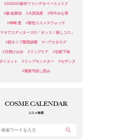
#2026SS新作ファンデ＆ベースメイク
#森 絵梨佳
#大西流星
#田中みな実
#神崎 恵
#新色コスメスウォッチ
#マキアエディターズの「オッス！推しコス」
#顔タイプ髪型診断
#ヘアカタログ
#日焼け止め
#リップケア
#化粧下地
#ダイエット
#リップモンスター
#セザンヌ
#最新号試し読み
COSME CALENDAR
コスメ検索
検索