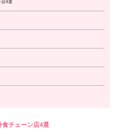
店4選
外食チェーン店4選