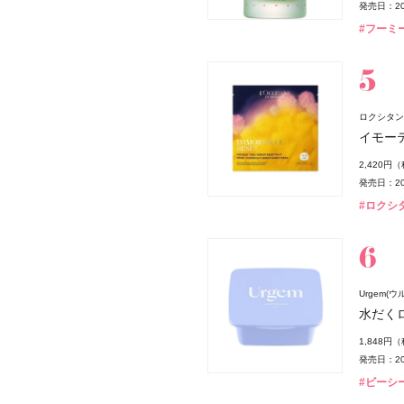
発売日：20
#フーミー
ロクシタン(L
イモー
2,420円
発売日：20
#ロクシタン
Urgem(
水だく
 ボン ミン レヨナント》
1,848円
発売日：20
#ビーシー
ー