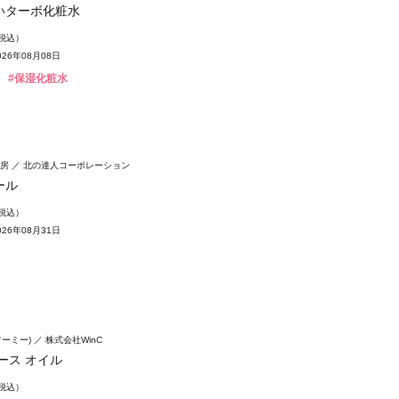
いターボ化粧水
（税込）
26年08月08日
#保湿化粧水
房
北の達人コーポレーション
ール
（税込）
26年08月31日
フーミー)
株式会社WinC
ース オイル
（税込）