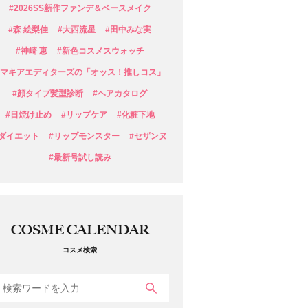
#2026SS新作ファンデ＆ベースメイク
#森 絵梨佳
#大西流星
#田中みな実
#神崎 恵
#新色コスメスウォッチ
#マキアエディターズの「オッス！推しコス」
#顔タイプ髪型診断
#ヘアカタログ
#日焼け止め
#リップケア
#化粧下地
#ダイエット
#リップモンスター
#セザンヌ
#最新号試し読み
COSME CALENDAR
コスメ検索
検索