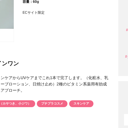
容量：60g
ECサイト限定
条件から探す
インワン
、スキンケアからUVケアまでこれ1本で完了します。（化粧水、乳
ーブローション、日焼け止め）2種のビタミン系薬用有効成
にアプローチ。
（カサつき、小ジワ）
プチプラコスメ
スキンケア
円 〜
円