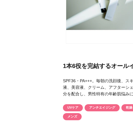
メーカー
ブランド
1本6役を完結するオール
ジャンル
SPF36・PA+++。毎朝の洗顔後
肌質
液、美容液、クリーム、アフターシェ
分を配合し、男性特有の年齢肌悩み
金額
UVケア
アンチエイジング
乾燥
メンズ
アイテム