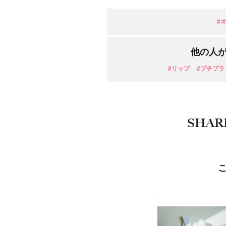
目的・用途
・
悩みなど
#
発売日
他の人
#リップ
#プチプラ
SHAR