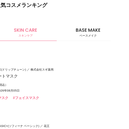
人気コスメランキング
SKIN CARE
BASE MAKE
スキンケア
ベースメイク
ベースメ
UNE(ドリップチューン)
株式会社スギ薬局
ートマスク
（税込）
26年08月05日
マスク
#フェイスマスク
 BASIC+(ソフィーナ ベーシック)
花王