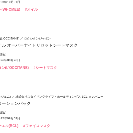
26年10月01日
(WHOMEE)
#オイル
'OCCITANE)
ロクシタンジャポン
テル オーバーナイトリセットシートマスク
（税込）
26年08月26日
(L'OCCITANE)
#シートマスク
ウルジェム)
株式会社スタイリングライフ・ホールディングス BCL カンパニー
ローションパック
（税込）
25年09月09日
エル(BCL)
#フェイスマスク