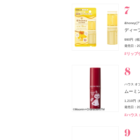
&honey
ディー
990円（
発売日：20
#リップ
ハウス オブ 
ムーミン
1,210円
発売日：20
#ハウス オ