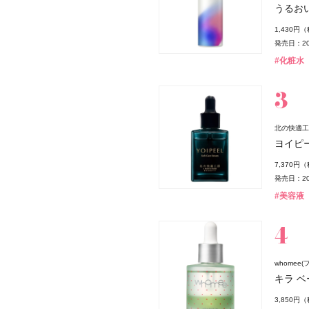
薬局
うるお
1,430円
発売日：20
#化粧水
北の快適工
ヨイピ
7,370円
発売日：20
#美容液
whomee(
キラ ベ
3,850円