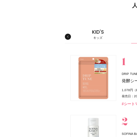
MEN'S
KID'S
メンズ
キッズ
スキンケア
DRIP T
発酵シ
ダー
1,078円
発売日：20
#シート
スパウダー
SOFINA