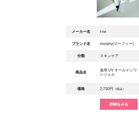
メーカー名
I-ne
ブランド名
murphy(マーフィー)
分類
スキンケア
薬用 UV オールインワ
商品名
ンジェル
価格
2,750円
（税込）
詳細をみる