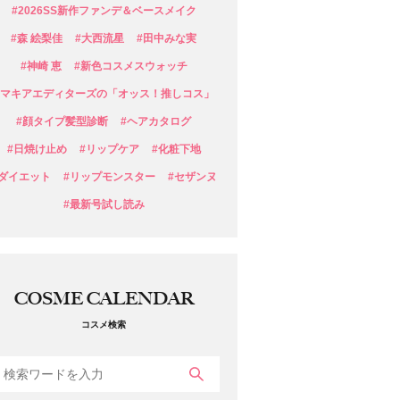
#2026SS新作ファンデ＆ベースメイク
#森 絵梨佳
#大西流星
#田中みな実
#神崎 恵
#新色コスメスウォッチ
#マキアエディターズの「オッス！推しコス」
#顔タイプ髪型診断
#ヘアカタログ
#日焼け止め
#リップケア
#化粧下地
#ダイエット
#リップモンスター
#セザンヌ
#最新号試し読み
COSME CALENDAR
コスメ検索
検索