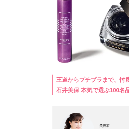
王道からプチプラまで、忖
石井美保 本気で選ぶ100名
美容家