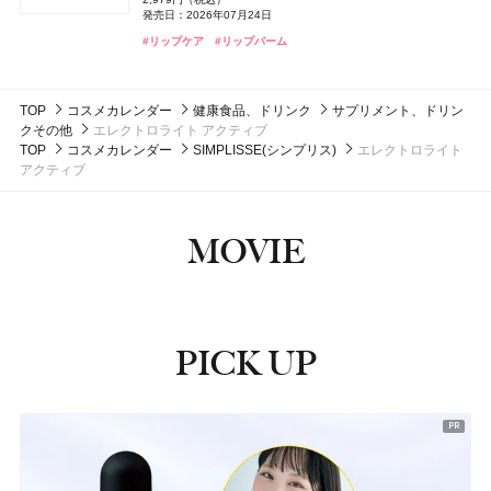
発売日：2014年09月24日
発売日：2026年08月08日
発売日：2026年08月08日
melt(メルト)
花王
発売日：2026年07月24日
コスモス オードパルファン
パリュール ゴールド スキン セロム フルイド
ラスターガラス ステインガラス リップ ティント
4,400円（税込）
EXモイストヘアトリートメント
発売日：2025年04月16日
4,180円（税込）
#化粧水
#化粧水
#保湿化粧水
#保湿化粧水
つる肌ピーリングバス
#リップケア
#リップバーム
14,300円（税込）
4,070円（税込）
1,760円（税込）
発売日：2022年01月26日
発売日：2026年08月01日
発売日：2026年07月03日
#コスメデコルテ(DECORTÉ)
#ネイルケア
発売日：2026年09月12日
発売日：2024年11月02日
DISM(ディズム)
アンファー
クリニーク
クリニーク ラボラトリーズ
#フローラノーティス ジルスチュアート（Flora Notis JILL
#ゲラン(Guerlain)
#マック(M･A･C)
#リップ
#ファンデーション
#入浴剤
#ヘアケア
#入浴
#トリートメント
RETIリンクアップクリーム
STUART）
マイ ハッピー セット
TOP
コスメカレンダー
健康食品、ドリンク
サプリメント、ドリン
3,410円（税込）
#フレグランス
5,500円（税抜）
クその他
エレクトロライト アクティブ
発売日：2024年09月25日
発売日：2021年02月26日
TOP
コスメカレンダー
SIMPLISSE(シンプリス)
エレクトロライト
#クリーム
#アイクリーム
アクティブ
#クリニーク(CLINIQUE)
#香水
MOVIE
PICK UP
ピックアップ