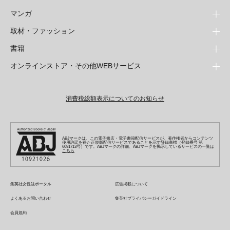
マンガ
取材・ファッション
少年マンガ
週刊少年ジャンプ
書籍
青年マンガ
ファッション・美容
ジャンプSQ
少年ジャンプ+
Seventeen
オンラインストア・その他WEBサービス
少女マンガ
芸能・情報・スポーツ
文芸・文庫・総合
Vジャンプ
ジャンプTOON
non-no
ジャンプTOON
Myojo
すばる
女性マンガ
学芸・ノンフィクション・新書
オンラインストア
最強ジャンプ
ZEBRACK
BAILA
ZEBRACK
週プレNEWS
小説すばる
ジャンプTOON
1日5分で、明日は変わる よみタイ yomitai
OTO
消費税総額表示についてのお知らせ
ライトノベル・ノベライズ
その他WEBサービス
少年ジャンプ+
S-MANGA
MAQUIA
S-MANGA
週プレ グラジャパ!
集英社 文芸ステーション
ZEBRACK
集英社学芸部 - 学芸・ノンフィクション
SHUEISHA MANGA-ART HERITAGE
ジャンプTOON
集英社オレンジ文庫
集英社アドナビ
キッズ
集英社ジャンプリミックス
SPUR
集英社コミック文庫
Sportiva
web 集英社文庫
S-MANGA
集英社ビジネス書
ジャンプキャラクターズストア
ZEBRACK
JUMP j-BOOKS
集英社エディターズ・ラボ
集英社コミック文庫
LEE
集英社みらい文庫
りぼん
パラスポ
青春と読書
集英社コミック文庫
集英社新書
HAPPY PLUS STORE
ABJマークは、この電子書店・電子書籍配信サービスが、著作権者からコンテンツ
ジャンプルーキー！
ダッシュエックス文庫公式サイト
使用許諾を得た正規版配信サービスであることを示す登録商標（登録番号 第
週刊ヤングジャンプ
eclat
集英社の児童図書 S-KIDS.LAND
6091713号）です。ABJマークの詳細、ABJマークを掲示しているサービスの一覧は
マーガレット
アジア人物史
こちら
マンガMee公式サイト
集英社新書プラス - 知の水先案内人
SHUEISHA VOX
S-MANGA
集英社Webマガジン コバルト
ヤングジャンプ定期購読デジタル
T JAPAN
別冊マーガレット
リマコミ
kotoba
LEEマルシェ
集英社ジャンプリミックス
シフォン文庫
ヤンジャン！
HAPPY PLUS ONE
マンガMee公式サイト
マンガMeets
e!集英社
SHOP Marisol
集英社コミック文庫
集英社女性誌ポータル
広告掲載について
となりのヤングジャンプ
MEN'S NON-NO
リマコミ
Cookie
情報・知識＆オピニオン imidas
eclat premium
よくあるお問い合わせ
集英社プライバシーガイドライン
グランドジャンプ
UOMO
マンガMeets
Cocohana
mirabella
会員規約
ウルトラジャンプ
集英社オンライン
office YOU
mirabella homme