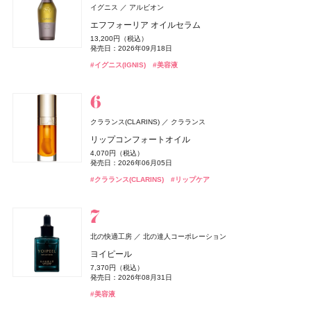
ジバンシイ
イグニス
アルビオン
#洗顔
#洗顔料
パルファム ジバンシイ〔LVMHフレグランスブランズ〕
エフフォーリア オイルセラム
ベネクス
ベネクス
パラドゥ(Parado)
パラドゥ
Befas(ビーファス)
I-ne
ラ コレクション パルティキュリエ ド ジバンシイ
13,200円（税込）
Elite Package
グリッタリーネイル
ビオレ
Enamor(エナモル)
雪肌精
TOKYO ミステリー
rom&nd(ロムアンド)
ルナソル
ルナソル
花王
コーセー
カネボウ化粧品
カネボウ化粧品
Dcyua(ディキュア)
株式会社韓国高麗人蔘社
発売日：2026年09月18日
ReFa(リファ)
週末ファスティングプログラム（3日間）
MTG
13,420円（税込）
495円（税込）
41,800円（税込）
ビオレUV アクアリッチ ウォータリーホールドクリーム
メロウメルティングチーク
雪肌精 スキンケア UV エッセンス スティック
豆乳エディション ジューシーフラッシュリップオイル
アイカラーレーションN
アイカラーレーションN
2,780円（税込）
#イグニス(IGNIS)
ReFa Aira MIRROR COMB
#美容液
発売日：2026年04月03日
オードメディカオム(EAUDE MEDICA homme)
桃谷順天館
発売日：2025年11月28日
発売日：2026年10月07日
発売日：2025年07月14日
セット 06 グレープフィグ
1,430円（税込）
2,420円（税込）
2,420円（税込）
7,700円（税込）
7,700円（税込）
3,960円（税込）
#ボディケア
薬用アクネケアBB
#パラドゥ(Parado)
#ネイル
発売日：2025年02月08日
発売日：2026年07月15日
発売日：2026年04月01日
#ジバンシイ(GIVENCHY)
発売日：2026年09月04日
発売日：2026年09月04日
#フレグランス
発売日：2026年07月22日
1,760円（税込）
#ダイエット
#ダイエット食品
発売日：2026年08月28日
2,530円（税込）
#ビオレ(Biore)
#チーク
#雪肌精
#ルナソル(LUNASOL)
#ルナソル(LUNASOL)
#UV
#日焼け止め
#アイシャドウ
#アイシャドウ
#リファ(ReFa)
#ツール
発売日：2021年10月04日
#ロムアンド(rom＆nd)
#リップ
クラランス(CLARINS)
クラランス
#BBクリーム
リップコンフォートオイル
BAKUNE
TENTIAL
パラドゥ(Parado)
パラドゥ
CHANEL(シャネル)
CHANEL
Teaflex(ティーフレックス)
I-ne
4,070円（税込）
BAKUNE パイル
スポンジリムーバー
セザンヌ(CEZANNE)
オペラ
CHANEL(シャネル)
レ ゼクストレ ドゥ シャネル パース スプレイ セット
ペレ・グレイス(PELE'S GRACE)
ペレ・グレイス(PELE'S GRACE)
イミュ
CHANEL
セザンヌ化粧品
ペレ・グレイス
ペレ・グレイス
発売日：2026年06月05日
スティーブンノル コレクション
スリムクレンズ グリーンティー【機能性表示食品】
コーセー
25,960円（税込）
ジョンマスターオーガニック(john masters organics)
440円（税込）
93,830円（税込）
皮脂テカリ防止下地50
グロウリップティント
チャンス オー スプランディド ハンド&ボディ リクィッ
ペレズソープ アオラニ
ペレズソープ アオラニ
2,376円（税込）
#クラランス(CLARINS)
スムース ストレート シャンプー
#リップケア
ジョー マローン ロンドン(JO MALONE LONDON)
ジョンマスターオーガニックグループ
発売日：2019年11月04日
発売日：2026年06月19日
発売日：2025年02月24日
#睡眠
#リラックス
ド ソープ
858円（税込）
1,980円（税込）
4,000円（税抜）
4,000円（税抜）
ジョー マローン ロンドン
1,760円（税込）
2026 hair care gift
#パラドゥ(Parado)
#ネイル
発売日：2026年03月04日
発売日：2026年08月20日
#シャネル(CHANEL)
発売日：2012年10月01日
発売日：2012年10月01日
#フレグランス
13,750円（税込）
発売日：2026年03月16日
#ダイエット
#お茶
ブラック シダーウッド & ジュニパー シェービング クリ
発売日：2026年01月09日
6,940円（税込）
#セザンヌ(CEZANNE)
#オペラ(OPERA)
#リップ
#化粧下地
#スティーブン・ノル(STEPHEN KNOLL)
#シャンプー
ーム
発売日：2025年12月26日
#シャネル(CHANEL)
#ボディケア
北の快適工房
北の達人コーポレーション
9,460円（税込）
#ジョンマスターオーガニック(john masters organics)
newmine(ニューミン)
西川
発売日：2026年04月24日
ヨイピール
&be(アンドビー)
&be(アンドビー)
Clue(クルー)
Clue(クルー)
CoenRich(コエンリッチ)
コーセーコスメポート
Diptyque
#ヘアケア
Diptyque Japan
Remii(レミィ)
株式会社ブラウレミィ
ピローケース
#ジョーマローンロンドン(JO MALONE LONDON)
#クリーム
7,370円（税込）
リップカラーデュオ
リップカラーデュオ
ザ プレミアム 薬用リンクルホワイト ハンドクリーム 金
アリィー
NARS
Diptyque オー ド トワレ フルール ドゥ ポー
NARS JAPAN
カネボウ化粧品
6,600円（税込）
発売日：2026年08月31日
Straine(ストレイン)
プラチナ水素サプリ
Aiロボティクス株式会社
1,980円（税込）
1,980円（税込）
木犀の香り ポケモンスペシャルパッケージ
SHIRO
シロ
18,700円（税込）
クロノビューティ フラットスムースフィルターUV
インセイシャブル リキッドブラッシュ
9,720円（税込）
#美容液
SOFT STRAIGHT SHAMPOO
発売日：2026年08月03日
発売日：2026年08月03日
発売日：2025年08月07日
発売日：2026年08月03日
発売日：2025年01月23日
SALT & WAVES ボディミスト エクストラクール
2,178円（税込）
5,390円（税込）
1,980円（税込）