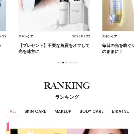
2026.07.22
2026.07.22
スキンケア
ヘア
をオフして
毎日の光を紡ぐケアで未来の肌を思い
【クセ・
のままに！
迷子必見
1
2
3
4
5
6
7
8
RANKING
ランキング
ALL
SKIN CARE
MAKEUP
BODY CARE
BIKATSU
すべて
スキンケア
メイク
ボディケア
美活
ヘア
ライフスタイル
ビューティーズ