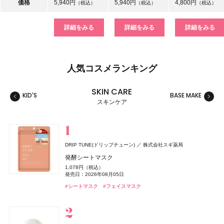
価格
5,940円
5,940円
4,800円
（税込）
（税込）
（税込）
詳細をみる
詳細をみる
詳細をみる
人気コスメランキング
SKIN CARE
KID'S
BASE MAKE
MAKE
スキンケア
スキンケア
ベースメイク
メイクアップ
ネイル＆ハンド
バス＆ボディケア
ヘアケア
フレグランス
キット
リラクゼーション
健康食品、ドリンク
美容ギア
メンズ
キッズ
DRIP TUNE(ドリップチューン)
株式会社スギ薬局
セザンヌ(CEZANNE)
セザンヌ(CEZANNE)
サリー ハンセン
ロクシタン(L'OCCITANE)
THE ANSWER(ジアンサー)
TAMBURINS(タンバリンズ)
キールズ
イグニス
GYURUTT(ギュルット)
セザンヌ(CEZANNE)
ジョー マローン ロンドン(JO MALONE LONDON)
セザンヌ(CEZANNE)
日本ロレアル
アルビオン
サリー ハンセン
セザンヌ化粧品
セザンヌ化粧品
セザンヌ化粧品
セザンヌ化粧品
ロクシタンジャポン
花王
IICOMBINED JAPAN
発酵シートマスク
株式会社スタイリングライフ・ホールディングス BCL カンパニー
ジョー マローン ロンドン
ブライトカラーシーラー
ウォータリーティントリップ
スーパー ストレングス ディフェンス
ヴェルヴェーヌアグルム パフュームド シャワージェル
ジアンサー シャンプー C1‐01
PERFUME CHAMO
ハンド&リップ ミニギフトセット
ナイトウェル ベッドサイド ミスト
ブライトカラーシーラー
ブライトカラーシーラー
1,078円（税込）
つぶつぶサプリ
ブラック シダーウッド & ジュニパー アフターシェーブ ロ
748円（税込）
660円（税込）
1,650円（税込）
3,960円（税込）
発売日：2026年03月02日
18,600円（税込）
2,750円（税込）
3,850円（税込）
748円（税込）
748円（税込）
発売日：2026年08月05日
ョン
発売日：2026年08月07日
発売日：2026年08月07日
発売日：2025年01月17日
発売日：2026年07月29日
発売日：2026年12月03日
発売日：2024年11月17日
発売日：2026年08月07日
発売日：2026年08月07日
7,344円（税込）
#シャンプー
#タンバリンズ(TAMBURINS)
#フレグランス
#シートマスク
#フェイスマスク
発売日：2026年09月02日
9,460円（税込）
#セザンヌ(CEZANNE)
#セザンヌ(CEZANNE)
#ネイル
#ロクシタン(L'OCCITANE)
#キールズ(Kiehl's)
#イグニス(IGNIS)
#セザンヌ(CEZANNE)
#セザンヌ(CEZANNE)
#セルフネイル
#ルームフレグランス
#クリスマスコフレ
#コンシーラー
#リップ
#コンシーラー
#コンシーラー
#ボディケア
発売日：2026年04月24日
#インナーケア
#インナービューティー
#ジョーマローンロンドン(JO MALONE LONDON)
#化粧水