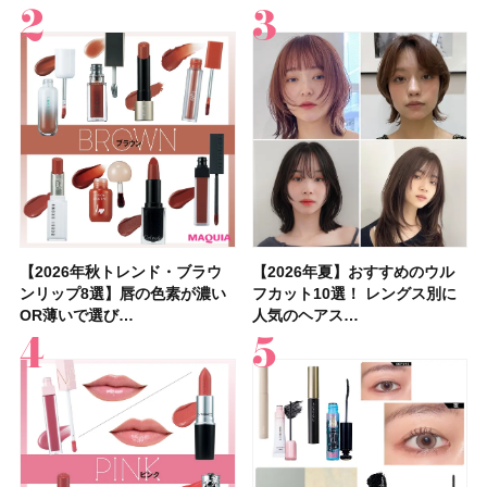
【2026年秋トレンド・ブラウ
【石井美保さん】おすすめの
【2026年秋トレンド・ブラウ
【2026年】ボディ用日焼け止
【簡単・夏バテ防止レシピ12
【2026年夏】おすすめのウル
【鈴木えみさんの愛用品30選】
【セザンヌ】8/7新色追加！
【2026年夏】おすすめのウル
【上田竜也さんのマイベストコ
【2026年新作】大人の「ピン
【クリスマスコフレ2026】
【美容系・伊能忠敬界隈】上西
【2026年夏】おすすめの髪型
【橋本環奈さんの美容Q&A】
【スック2026新作】秋コレク
ンリップ8選】唇の色素が濃い
「ブライトニング」11選！ ス
ンリップ8選】唇の色素が濃い
めUVのおすすめ20選！ この夏
選】食欲がない日にもおすす
フカット10選！ レングス別に
コスメ・スキンケア・ヘアケア
「ウォータリーティントリップ
フカット10選！ レングス別に
スメ５選】大人になって開眼し
クリップ」おすすめ8選！ 唇の
HACCIのホリデーギフトが豪華
星来さんは5年間1日1万歩を継
36選！ショート・ボブ・ミディ
顔用コスメで全身ケア！「お尻
ションを全品スウォッチ&イエ
OR薄いで選び…
キンケアからサプ…
OR薄いで選び…
注目の人気…
め！ さっぱりご飯…
人気のヘアス…
etc.お気に…
」10モモピュ…
人気のヘアス…
たからこそ愛が深…
色別にプロが…
すぎると話題…
続！ 歩くとき…
アム・ロング…
や脚も喜んでくれ…
ベブルベ分け！