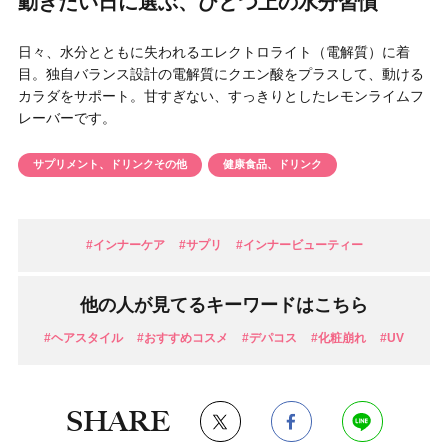
動きたい日に選ぶ、ひとつ上の水分習慣
円 〜
円
アイテム
日々、水分とともに失われるエレクトロライト（電解質）に着
目。独自バランス設計の電解質にクエン酸をプラスして、動ける
カラダをサポート。甘すぎない、すっきりとしたレモンライムフ
目的・用途
レーバーです。
・
悩みなど
サプリメント、ドリンクその他
健康食品、ドリンク
発売日
検索
#インナーケア
#サプリ
#インナービューティー
他の人が見てるキーワードはこちら
#ヘアスタイル
#おすすめコスメ
#デパコス
#化粧崩れ
#UV
SHARE