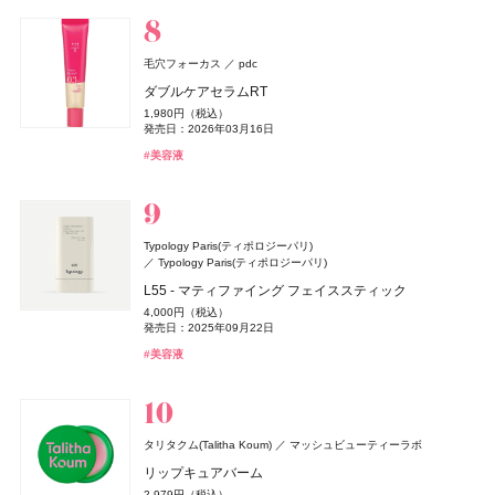
#アンドビー(＆be)
#アンドビー(＆be)
#リップ
#リップ
クレ・ド・ポー ボーテ
clé de peau BEAUTÉ
発売日：2026年01月31日
発売日：2026年08月05日
#フレグランス
#香水
#ハンドクリーム
#ハンドケア
4,510円（税込）
発売日：2026年04月01日
#サプリ
#腸活
DISM(ディズム)
アンファー
発売日：2026年07月23日
コフレシナクティフ 2025
#アリィー(ALLIE)
#ナーズ(NARS)
#チーク
#化粧下地
#シャンプー
Keeps(キープス)
西川
EMS EER メディスキンケアデバイス
#シロ(SHIRO)
#ミスト
61,600円（税込）
毛穴フォーカス
pdc
Keeps クッション for beauty
35,200円（税込）
発売日：2025年04月21日
発売日：2024年10月23日
14,300円（税込）
ダブルケアセラムRT
Enamor(エナモル)
Enamor(エナモル)
Dcyua(ディキュア)
Dcyua(ディキュア)
ロクシタン(L'OCCITANE)
#クレ・ド・ポー・ボーテ(cle de peau Beaute)
ロクシタンジャポン
#スキンケア
アルジェラン
カラーズ
チョコラBB
エーザイ
#美顔器
#美容家電
1,980円（税込）
メロウメルティングチーク
メロウメルティングチーク
インテグレート
キャンメイク
ヴェルヴェーヌアグルム オードトワレ
井田ラボラトリーズ
資生堂
オーガニック ハンドソープ WO
発売日：2026年03月16日
melt(メルト)
チョコラBBリッチ・セラミド
花王
2,420円（税込）
2,420円（税込）
Aesop(イソップ)
イソップ・ジャパン
8,470円（税込）
プロフィニッシュリキッド N
プティパレットアイズ
1,100円（税込）
322円（税込）
#美容液
スムースシャンプー
発売日：2026年07月15日
発売日：2026年07月15日
発売日：2026年07月29日
発売日：2026年03月11日
発売日：2016年10月17日
アンティセシス インテンス ボディクレンザー
1,980円（税込）
1,078円（税込）
1,760円（税込）
nishikawa
西川
#チーク
#チーク
Ｌａ ＣＡＳＴＡ
アルペンローゼ
発売日：2025年08月21日
発売日：2026年03月31日
#ロクシタン(L'OCCITANE)
#フレグランス
#アルジェラン(ARGELAN)
#ハンドケア
6,160円（税込）
発売日：2025年03月15日
#インナーケア
#美容ドリンク
DISM(ディズム)
アンファー
#005 punitoro まくら
発売日：2026年07月21日
ジャパンアロマ ヘアケアセット 桜百花
#インテグレート(INTEGRATE)
#キャンメイク(CANMAKE)
#アイシャドウ
#ファンデーション
#ヘアケア
#シャンプー
AZオイルコントロールクリーム
6,600円（税込）
#イソップ(Aesop)
#ボディケア
4,840円（税込）
Typology Paris(ティポロジーパリ)
2,750円（税込）
発売日：2025年01月29日
#睡眠
発売日：2024年09月25日
Typology Paris(ティポロジーパリ)
TAMBURINS(タンバリンズ)
TAMBURINS(タンバリンズ)
IICOMBINED JAPAN
IICOMBINED JAPAN
CHANEL(シャネル)
#ヘアケア
#シャンプー
CHANEL
イヴ・サンローラン
イヴ・サンローラン・ボーテ
ReFa(リファ)
MTG
L55 - マティファイング フェイススティック
#クリーム
#メンズコスメ
PERFUME CHAMO
PERFUME CHAMO
エレガンス
3CE
ガブリエル シャネル パルファム
日本ロレアル
エレガンス コスメティックス
ケアクラッシュ セラムクリーム
ReFa(リファ)
ReFa Collagen Enrich
MTG
4,000円（税込）
18,600円（税込）
18,600円（税込）
Her lip to(ハーリップトゥ)
heart relation(ハートリレーション)
発売日：2025年09月22日
44,000円（税込）
ラ プードル オートニュアンス
ベルベット リップティント
8,580円（税込）
8,800円（税抜）
MILK PROTEIN SHAMPOO PINK
発売日：2026年06月12日
よーじや
株式会社よーじや
発売日：2017年08月23日
#タンバリンズ(TAMBURINS)
#タンバリンズ(TAMBURINS)
#フレグランス
#フレグランス
ICY MIST - EARLY MORNING -
#美容液
13,200円（税込）
2,530円（税込）
#フレグランス
#香水
1,980円（税込）
M・A・C(マック)
M・A・C
発売日：2026年06月01日
発売日：2026年08月08日
#イヴ・サンローラン(Yves Saint Laurent)
ねむり ピローミスト
#クリーム
2,940円（税込）
発売日：2025年02月28日
DISM(ディズム)
アンファー
発売日：2026年06月27日
スター ステータス ラスターガラス リップスティック デ
#エレガンス(Elegance)
#マットリップ
2,420円（税込）
#ティントリップ
#フェイスパウダー
#リファ(ReFa)
#ヘアケア
GGポアケアフォームマスク
発売日：2025年11月21日
ュオ
#ハーリップトゥ ビューティ(Her lip to BEAUTY)
#ボディミスト
2,750円（税込）
アスタリフト
富士フイルム
6,600円（税込）
#睡眠
#リラクゼーション
SOFINA BASIC+(ソフィーナ ベーシック)
SOFINA BASIC+(ソフィーナ ベーシック)
花王
花王
タリタクム(Talitha Koum)
発売日：2024年09月25日
マッシュビューティーラボ
フローラノーティス ジルスチュアート
発売日：2024年11月01日
アスタリフト ドリンク ピュアコラーゲン 10000
ジルスチュアート ビューティ
コスメデコルテ
コーセー
うるおいターボ化粧水
うるおいターボ化粧水
リップキュアバーム
#美容液
#フェイスマスク
#マック(M･A･C)
#クリスマスコフレ
3,610円（税抜）
ゲラン(Guerlain)
M・A・C(マック)
ゲラン
M・A・C
フローラノーティス ジルスチュアート チョコレート
1,430円（税込）
1,430円（税込）
リペア ネイルセラム
THE ANSWER(ジアンサー)
花王
2,979円（税込）