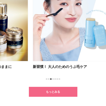
新習慣！ 大人のためのうぶ毛ケア
不要
1
2
3
4
5
6
7
もっとみる