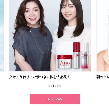
朝のクレンジングでメイクまで格上げ
高浸
1
2
3
4
5
6
もっとみる