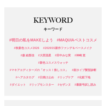
KEYWORD
キーワード
#明日の私をMAKEしよう
#MAQUIAベストコスメ
#秋新色コスメ2026
#2026SS新作ファンデ＆ベースメイク
#森 絵梨佳
#大西流星
#田中みな実
#神崎 恵
#新色コスメスウォッチ
#マキアエディターズの「オッス！推しコス」
#顔タイプ髪型診断
#ヘアカタログ
#日焼け止め
#リップケア
#化粧下地
#ダイエット
#リップモンスター
#セザンヌ
#最新号試し読み