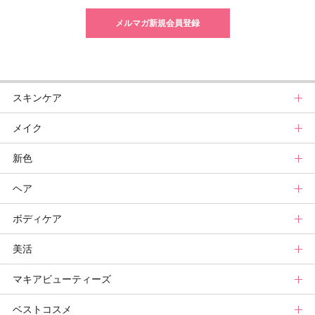
メルマガ新規会員登録
スキンケア
メイク
スキンケアトップ
新色
ニュース
メイクトップ
ヘア
スキンケアまとめ
ニュース
新色トップ
ボディケア
スキンケア診断
メイクまとめ
クリスマスコフレ
ヘアトップ
美活
ベースメイクカタログ
秋新色
ニュース
ボディケアトップ
マキアビューティーズ
メイク診断
新色コスメスウォッチ
ヘアカタログ
ニュース
美活トップ
ベストコスメ
ビューティ速報
ヘアまとめ
ボディケアまとめ
美活グランプリ
マキアビューティーズトップ