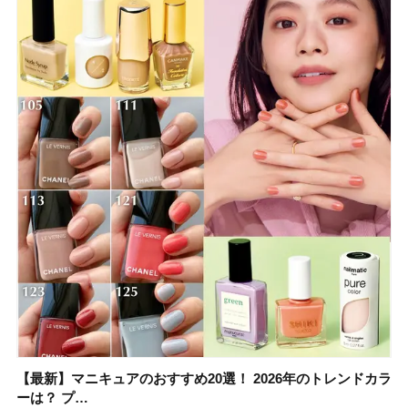
【最新】マニキュアのおすすめ20選！ 2026年のトレンドカラ
大野真理子さんのリピ買い「ブライトニング」14選！ 透明肌
【最新】マニキュアのおすすめ20選！ 2026年のトレンドカラ
【2026夏】「香水・フレグランス」ランキングTOP5！＜美
【板野友美さんの美活】「実はうねりやすいクセ毛なんで
【2026年夏】40代におすすめの髪型30選！ 若く見える・手
【フォロー＆いいねで当たる】中国割烹旅館 掬水亭の宿泊券
【セザンヌ】「ブライトカラーシーラー」新色グリーンが8/7
ーは？ プ…
の秘訣を公開
ーは？ プ…
容マニア・マ…
す」美しいロングヘア…
入れが楽な…
を1組2名様にプ…
に発売｜既存色…