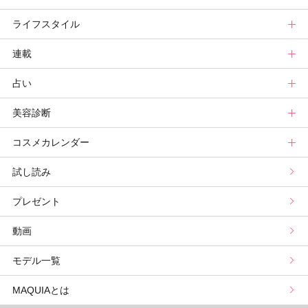
ライフスタイル
ヘア診断
ボディケア診断
ヘルスケア・ダイエット
TOPビューティーズ一覧
ベストコスメトップ
連載
ビューティーズ一覧
ベストコスメ
ライフスタイルトップ
占い
記事ランキング
読者ベスコス
ニュース
連載トップ
美容診断
メンバーランキング
プチプラコスメグランプリ
ライフスタイルまとめ
マキアエディターズのオッス！推しコス
占いトップ
コスメカレンダー
ブライトニング・UVグランプリ
ライフスタイル診断
小林ひろ美のキレイはかけ算
Keikoの月星座占い
美容診断トップ
試し読み
プリュスベスコス
小田ユイコのマニアックビューティREPORT
三島キアリーの12星座別 恋愛運&美容運
パーソナルカラー診断
コスメカレンダートップ
プレゼント
野毛まゆりの実況野毛Channel
動物キャラナビ占い
顔タイプ髪型診断
検索
動画
星谷菜々の美に効くスイーツ
ムーン・リーの運を呼び寄せる香り
モデル一覧
山本舞香のBeauty Script
MAQUIAとは