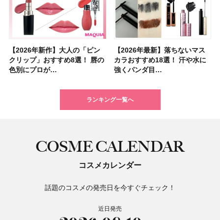
【2026年新作】大人の「ピン
【クリスマスコフレ2026】ク
【2026年最新】落ちないマス
【石井美保さん・50歳のボディ
【石井美保さんのおすすめお菓
【2026年夏】小顔に見えるボ
【ILLIT（アイリット）ライブ
【ルナソルアイシャドウ】アイ
【2026年最新】落ちないマス
【2026夏】「大人のニキビケ
シャネルの新作リップ「ルージ
【ニベア】美容液リップクリー
【40代以上におすすめのプロテ
【最新】髪のうねり・広がり・
【無印良品】スキンケア×衣料
ツヤ好きの人生チーク！エナモ
クリップ」おすすめ8選！ 唇の
リニークのホリデーコフレを一
カラおすすめ18選！ 汗や水に
ケア愛用品16選】首・手・バス
子＆お茶10選】手土産にもぴっ
ブの髪型37選！ レイヤー・切
レポ】TOYOTA ARENA
カラーレーションN新色・限定
カラおすすめ18選！ 汗や水に
ア」ランキングTOP5！＜マキ
ュ ココ イドゥラ グロス」全15
ム＆ボディスクラブが新登場！
イン10選】美と健康に不可欠な
くせ毛におすすめのシャンプー
素材の最強タッグで実現！ 着
ル メロウメルティングチーク
色別にプロが…
挙紹介！ 人気…
強くパンダ目…
トのパーツケ…
たり
りっぱなしな…
TOKY…
色をイエベ・ブ…
強くパンダ目…
アビューティ…
色スウォッ…
大人気の色付き…
タンパク質を…
17選
るだけで保湿でき…
限定〈102 ロ…
ランキング一覧へ
COSME CALENDAR
コスメカレンダー
話題のコスメの発売日を今すぐチェック！
近日発売