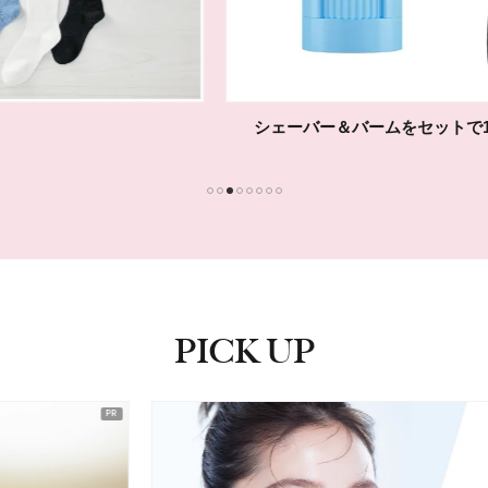
シェーバー＆バームをセットで10名様に！
1
2
3
4
5
6
7
8
PICK UP
ピックアップ