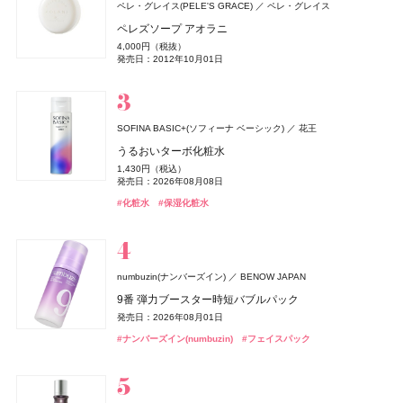
SALONIA
ロクシタン(L'OCCITANE)
I-ne
ロクシタンジャポン
ペレ・グレイス(PELE'S GRACE)
ペレ・グレイス
チャコット(Chacott)
ちふれ
CoenRich(コエンリッチ)
ロクシタン(L'OCCITANE)
クリニーク
イヴ・サンローラン
セザンヌ(CEZANNE)
セザンヌ(CEZANNE)
ちふれ化粧品
クリニーク ラボラトリーズ
イヴ・サンローラン・ボーテ
チャコット
セザンヌ化粧品
セザンヌ化粧品
コーセーコスメポート
ロクシタンジャポン
グロッシーケア メタルカッサコーム
ラヴァンド オードトワレ
ペレズソープ アオラニ
PHARMANEX
ニュー スキン ジャパン
コンプレクションクリエイター N
チーク プライマー
薬用エクストラガード ハンドクリーム ポケモンスペシ
ラヴァンド パフュームド シャワージェル
チーク ポップ デュオ バレリーナ & パンジー セット 27
ル ヴェスティエール デ パルファム〈キャンドル〉
ウォータリーティントリップ
ウォータリーティントリップ
2,970円（税込）
8,470円（税込）
4,000円（税抜）
オードメディカオム(EAUDE MEDICA homme)
桃谷順天館
アイアン エッセンシャルズ
ャルパッケージ
2,750円（税込）
990円（税込）
3,960円（税込）
発売日：2026年08月03日
発売日：2026年07月01日
6,600円（税込）
13,530円（税込）
660円（税込）
660円（税込）
発売日：2012年10月01日
薬用アクネケアゲル
発売日：2026年04月14日
発売日：2026年08月10日
発売日：2026年07月01日
発売日：2026年10月30日
発売日：2022年12月01日
発売日：2026年08月07日
発売日：2026年08月07日
3,290円（税抜）
発売日：2026年08月03日
#ツール
#ロクシタン(L'OCCITANE)
#フレグランス
2,420円（税込）
#フェイスパウダー
#ちふれ(CHIFURE)
#ロクシタン(L'OCCITANE)
#クリニーク(CLINIQUE)
#イヴ・サンローラン(Yves Saint Laurent)
#セザンヌ(CEZANNE)
#セザンヌ(CEZANNE)
#パウダー
#チーク
#リップ
#リップ
#チーク
#ボディケア
#クリスマスコフレ
#ハンドクリーム
#ハンドケア
発売日：2021年11月08日
#オールインワン
#オールインワンジェル
SOFINA BASIC+(ソフィーナ ベーシック)
花王
Lypo-C(リポシー)
スピック
うるおいターボ化粧水
Number.S(ナンバーエス)
アトリエ・プロヴァンス
フィッツコーポレーション
カラーズ
セザンヌ(CEZANNE)
ルナソル
ニベア
クリニーク
ロクシタン(L'OCCITANE)
DRIP TUNE(ドリップチューン)
DRIP TUNE(ドリップチューン)
ニベア花王
カネボウ化粧品
クリニーク ラボラトリーズ
セザンヌ化粧品
ロクシタンジャポン
株式会社スギ薬局
株式会社スギ薬局
1,430円（税込）
ランコム(LANCÔME)
リポ・カプセル ビタミンC＋D
ランコム
ツヤカラーコントロール ヘアオイル
レモンヴァーベナ オードトワレ
発売日：2026年08月08日
セラムクッションファンデーション
アイカラーレーションN
ニベアUV ディープ プロテクト&ケア ジェル
ラッシュ パワー マスカラ セット 27
ディフューザー 100ML用
発酵シートマスク
発酵シートマスク
8,964円（税込）
ヴェルニ イン ラヴ
1,540円（税込）
2,200円（税込）
オードメディカオム(EAUDE MEDICA homme)
桃谷順天館
発売日：2023年09月23日
#化粧水
#保湿化粧水
1,155円（税込）
7,700円（税込）
1,078円（税込）
発売日：2024年09月24日
発売日：2017年11月11日
4,730円（税込）
2,800円（税抜）
1,078円（税込）
1,078円（税込）
2,000円（税抜）
薬用アクネケアローション
発売日：2026年09月01日
発売日：2026年09月04日
発売日：2025年02月08日
発売日：2026年10月30日
発売日：2016年07月13日
発売日：2026年08月05日
発売日：2026年08月05日
発売日：2012年05月18日
#インナーケア
#インナービューティー
#ヘアケア
#ヘアオイル
2,200円（税込）
#セザンヌ(CEZANNE)
#ルナソル(LUNASOL)
#ニベア(NIVEA)
#クリニーク(CLINIQUE)
#シートマスク
#シートマスク
#フェイスマスク
#フェイスマスク
#UV
#ファンデーション
#アイシャドウ
#マスカラ
発売日：2021年11月08日
#化粧水
ザ・ボディショップ(THE BODY SHOP)
numbuzin(ナンバーズイン)
BENOW JAPAN
MUCHA(ミュシャ)
マッシュビューティーラボ
ザボディショップジャパン
ロクシタン(L'OCCITANE)
ロクシタンジャポン
SIMPLISSE(シンプリス)
MNC New York
9番 弾力ブースター時短バブルパック
BOTANIST
I-ne
ミュシャ インセンス
ミッドナイト バクラ オードトワレ
ラヴァンド パフュームド ハンドクリーム
セルヴォーク
&be(アンドビー)
ロクシタン(L'OCCITANE)
B.A
ちふれ
ちふれ
ポーラ
ちふれ化粧品
ちふれ化粧品
マッシュビューティーラボ
Clue(クルー)
ロクシタンジャポン
発売日：2026年08月01日
エレクトロライト デイリー
ルース エイジングケア ボタニカル地肌クレンジング&
3,960円（税込）
3,300円（税抜）
1,870円（税込）
レアグロウ リキッドファンデーション
リップカラーデュオ
ラヴァンド パフュームド ボディミルク
B.A シンボリックコレクション
チーク プライマー
チーク プライマー
5,940円（税込）
#ナンバーズイン(numbuzin)
ヘアオイル
#フェイスパック
発売日：2026年07月23日
発売日：2010年10月15日
オードメディカオム(EAUDE MEDICA homme)
桃谷順天館
発売日：2026年07月01日
発売日：2026年05月19日
6,050円（税込）
1,980円（税込）
4,840円（税込）
26,400円（税込）
990円（税込）
990円（税込）
1,870円（税込）
#ミュシャ(MUCHA)
#フレグランス
薬用アクネケアウォッシュ
#ロクシタン(L'OCCITANE)
#ハンドクリーム
発売日：2025年09月05日
発売日：2026年08月03日
発売日：2026年07月01日
発売日：2026年11月01日
発売日：2026年08月10日
発売日：2026年08月10日
発売日：2024年08月29日
#インナーケア
#インナービューティー
1,980円（税込）
#セルヴォーク(Celvoke)
#アンドビー(＆be)
#ロクシタン(L'OCCITANE)
#ポーラ(POLA)
#ちふれ(CHIFURE)
#ちふれ(CHIFURE)
#クリスマスコフレ
#リップ
#チーク
#チーク
#ファンデーション
#ボディケア
#ボタニスト(BOTANIST)
#プチプラ
発売日：2021年11月08日