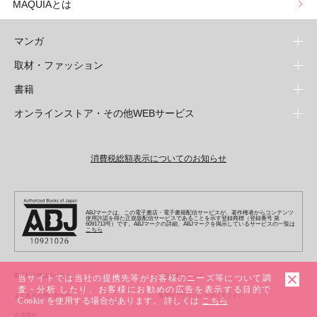
MAQUIAとは
マンガ
取材・ファッション
少年マンガ
週刊少年ジャンプ
書籍
青年マンガ
ファッション・美容
ジャンプSQ
少年ジャンプ+
Seventeen
オンラインストア・その他WEBサービス
少女マンガ
芸能・情報・スポーツ
文芸・文庫・総合
Vジャンプ
ジャンプTOON
non-no
ジャンプTOON
Myojo
すばる
女性マンガ
学芸・ノンフィクション・新書
オンラインストア
最強ジャンプ
ZEBRACK
BAILA
ZEBRACK
週プレNEWS
小説すばる
ジャンプTOON
1日5分で、明日は変わる よみタイ yomitai
OTO
消費税総額表示についてのお知らせ
ライトノベル・ノベライズ
その他WEBサービス
少年ジャンプ+
S-MANGA
MAQUIA
S-MANGA
週プレ グラジャパ!
集英社 文芸ステーション
ZEBRACK
集英社学芸部 - 学芸・ノンフィクション
SHUEISHA MANGA-ART HERITAGE
ジャンプTOON
集英社オレンジ文庫
集英社アドナビ
キッズ
集英社ジャンプリミックス
SPUR
集英社コミック文庫
Sportiva
web 集英社文庫
S-MANGA
集英社ビジネス書
ジャンプキャラクターズストア
ZEBRACK
JUMP j-BOOKS
集英社エディターズ・ラボ
集英社コミック文庫
LEE
集英社みらい文庫
りぼん
パラスポ
青春と読書
集英社コミック文庫
集英社新書
HAPPY PLUS STORE
ABJマークは、この電子書店・電子書籍配信サービスが、著作権者からコンテンツ
ジャンプルーキー！
ダッシュエックス文庫公式サイト
使用許諾を得た正規版配信サービスであることを示す登録商標（登録番号 第
週刊ヤングジャンプ
eclat
集英社の児童図書 S-KIDS.LAND
6091713号）です。ABJマークの詳細、ABJマークを掲示しているサービスの一覧は
マーガレット
アジア人物史
こちら
マンガMee公式サイト
集英社新書プラス - 知の水先案内人
SHUEISHA VOX
S-MANGA
集英社Webマガジン コバルト
ヤングジャンプ定期購読デジタル
T JAPAN
別冊マーガレット
リマコミ
kotoba
LEEマルシェ
集英社ジャンプリミックス
シフォン文庫
ヤンジャン！
HAPPY PLUS ONE
マンガMee公式サイト
マンガMeets
e!集英社
SHOP Marisol
集英社コミック文庫
集英社女性誌ポータル
広告掲載について
当サイトでは当社の提携先等がお客様のニーズ等について調
となりのヤングジャンプ
MEN'S NON-NO
リマコミ
査・分析 したり、お客様にお勧めの広告を表示する目的で
Cookie
情報・知識＆オピニオン imidas
eclat premium
よくあるお問い合わせ
集英社プライバシーガイドライン
グランドジャンプ
UOMO
Cookie を使用する場合があります。 詳しくは
こちら
マンガMeets
Cocohana
mirabella
会員規約