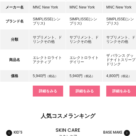
メーカー名
MNC New York
MNC New York
MNC New York
SIMPLISSE(シン
SIMPLISSE(シン
SIMPLISSE(シン
ブランド名
プリス)
プリス)
プリス)
サプリメント、ド
サプリメント、ド
サプリメント、ド
分類
リンクその他
リンクその他
リンクその他
ザ バランス グッ
エレクトロライト
エレクトロライト
商品名
ドナイトスリープ
アクティブ
デイリー
ドリンク
価格
5,940円
5,940円
4,800円
（税込）
（税込）
（税込）
詳細をみる
詳細をみる
詳細をみる
人気コスメランキング
SKIN CARE
KID'S
BASE MAKE
MAKE