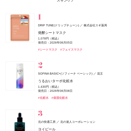
スキンケア
スキンケア
ベースメイク
メイクアップ
ネイル＆ハンド
バス＆ボディケア
ヘアケア
フレグランス
キット
リラクゼーション
健康食品、ドリンク
美容ギア
メンズ
キッズ
DRIP TUNE(ドリップチューン)
株式会社スギ薬局
キャンメイク
&be(アンドビー)
ハウス オブ ローゼ(HOUSE OF ROSE)
エスカラット(S-CARAT)
melt(メルト)
TAMBURINS(タンバリンズ)
Oh! Baby
ゲラン(Guerlain)
ＨＡＣＣＩ
キャンメイク
ジョー マローン ロンドン(JO MALONE LONDON)
キャンメイク
ハウス オブ ローゼ
HACCI's JAPAN.LLC
花王
井田ラボラトリーズ
井田ラボラトリーズ
井田ラボラトリーズ
Clue(クルー)
ゲラン
コーセーコスメポート
IICOMBINED JAPAN
ハウス オブ ローゼ
発酵シートマスク
ジョー マローン ロンドン
クリアヴェールセッティングパウダー
リップカラーデュオ
ムーミン ハンドクリーム LJ
クーリングドライシャワー
スムースシャンプー
PERFUME CHAMO
Oh!Baby ボディケアギフト a
ラール ドゥ ヴィーヴル カーディフューザー
テーブルハニー フランス産もみの木
クリアヴェールセッティングパウダー
クリアヴェールセッティングパウダー
1,078円（税込）
ブラック シダーウッド & ジュニパー アフターシェーブ ロ
1,078円（税込）
1,980円（税込）
1,100円（税込）
878円（税込）
1,760円（税込）
18,600円（税込）
3,300円（税込）
7,040円（税込）
2,160円（税込）
1,078円（税込）
1,078円（税込）
発売日：2026年08月05日
ョン
発売日：2026年04月30日
発売日：2026年08月03日
発売日：2026年11月01日
発売日：2026年02月20日
発売日：2025年03月15日
発売日：2026年11月01日
発売日：2026年04月01日
発売日：2026年10月23日
発売日：2026年04月30日
発売日：2026年04月30日
#タンバリンズ(TAMBURINS)
#フレグランス
#シートマスク
#フェイスマスク
9,460円（税込）
#キャンメイク(CANMAKE)
#アンドビー(＆be)
#ハウス オブ ローゼ(HOUSE OF ROSE)
#ミスト
#ヘアケア
#ハウス オブ ローゼ(HOUSE OF ROSE)
#ゲラン(Guerlain)
#ハッチ(HACCI)
#キャンメイク(CANMAKE)
#キャンメイク(CANMAKE)
#ヘアミスト
#シャンプー
#クリスマスコフレ
#リップ
#フェイスパウダー
#フェイスパウダー
#フェイスパウダー
#クリスマスコフレ
#クリスマスコフレ
発売日：2026年04月24日
#ジョーマローンロンドン(JO MALONE LONDON)
#化粧水
THREE(スリー)
ACRO(アクロ)
SOFINA BASIC+(ソフィーナ ベーシック)
花王
エルメス(HERMÈS)
ちふれ
ハウス オブ ローゼ(HOUSE OF ROSE)
ハウス オブ ローゼ(HOUSE OF ROSE)
ReFa(リファ)
rom&nd(ロムアンド)
ワフィト
ＨＡＣＣＩ
DRIP TUNE(ドリップチューン)
DRIP TUNE(ドリップチューン)
ちふれ化粧品
Waphyto
HACCI's JAPAN.LLC
MTG
エルメスジャポン
株式会社韓国高麗人蔘社
株式会社スギ薬局
株式会社スギ薬局
ハウス オブ ローゼ
ハウス オブ ローゼ
エッセンシャルセンツ R
うるおいターボ化粧水
《ソレイユ ドゥ エルメス プードル ボン ミン レヨナン
チーク プライマー
ムーミン ネイルオイル LJ
ムーミン バスソルト LJ
ReFa HEART CRYSTAL
豆乳エディション カラーグロスセット 24 クリームべべ
リードディフューザー
ハニーコラーゲン ホリデー限定パッケージ 9本セット
発酵シートマスク
発酵シートマスク
5,940円（税込）
1,430円（税込）
KNOWLEDGE(ナレッジ)
ト》
990円（税込）
1,650円（税込）
385円（税込）
88,000円（税込）
発売日：2025年08月08日
1,595円（税込）
6,600円（税込）
5,940円（税込）
1,078円（税込）
1,078円（税込）
発売日：2026年08月08日
株式会社マツキヨココカラ＆カンパニー
発売日：2026年08月10日
発売日：2026年11月01日
発売日：2026年11月01日
発売日：2026年07月22日
発売日：2026年08月28日
発売日：2022年12月09日
発売日：2026年10月23日
発売日：2026年08月05日
発売日：2026年08月05日
17,160円（税込）
#スリー(THREE)
#フレグランス
#化粧水
#保湿化粧水
ナレッジ クレンジングバーム
発売日：2026年04月17日
#ちふれ(CHIFURE)
#ハウス オブ ローゼ(HOUSE OF ROSE)
#ハウス オブ ローゼ(HOUSE OF ROSE)
#リファ(ReFa)
#ロムアンド(rom＆nd)
#ルームフレグランス
#ハッチ(HACCI)
#シートマスク
#シートマスク
#フェイスマスク
#フェイスマスク
#ブラシ
#クリスマスコフレ
#チーク
#アロマディフューザー
#リップ
#クリスマスコフレ
#クリスマスコフレ
2,530円（税込）
#エルメス(Hermès)
#フェイスパウダー
発売日：2024年04月01日
#クレンジング
#クレンジングバーム
ロクシタン(L'OCCITANE)
ロクシタンジャポン
北の快適工房
北の達人コーポレーション
ルナソル
ロクシタン(L'OCCITANE)
ロクシタン(L'OCCITANE)
Diane Perfect Beauty(ダイアン パーフェクトビューティー)
bySENSE(バイセンス)
ニールズヤード レメディーズ(Neal's Yard Remedies)
ＨＡＣＣＩ
SOFINA BASIC+(ソフィーナ ベーシック)
SOFINA BASIC+(ソフィーナ ベーシック)
カネボウ化粧品
HACCI's JAPAN.LLC
YEEELL
ロクシタンジャポン
ロクシタンジャポン
花王
花王
ラヴァンド オードトワレ
ヨイピール
株式会社ネイチャーラボ
ニールズヤード レメディーズ
エスティ ローダー(ESTEE LAUDER)
エスティ ローダー