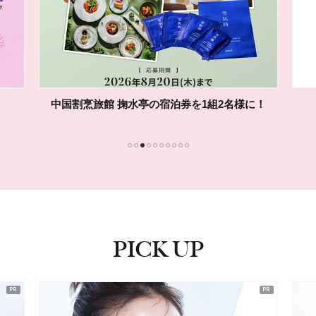
中国割烹旅館 掬水亭の宿泊券を1組2名様に！
1
2
3
4
5
6
7
8
9
10
PICK UP
ピックアップ