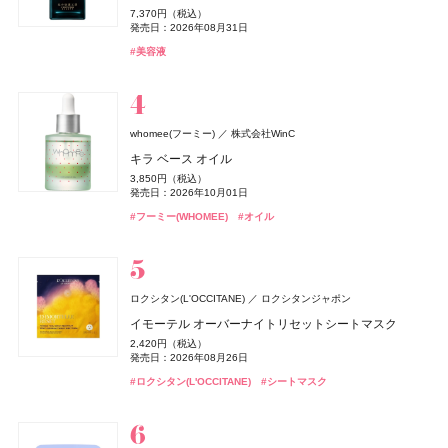
アイカラーレーションN
ラヴァンド パフュームド ハンドクリーム
ヴェルヴェーヌアグルム パフュームド シャワージェル
bySENSE 2STEP KIT
ハニーコラーゲン ホリデー限定パッケージ 3本セット
うるおいターボ化粧水
うるおいターボ化粧水
8,470円（税込）
7,370円（税込）
エクストラナイトリペア シャンプー＆トリートメント
ビューティナイト アイピロー
ダブル ウェア ステイ イン プレイス メークアップ N
7,700円（税込）
1,870円（税込）
3,960円（税込）
発売日：2026年07月01日
22,000円（税込）
2,376円（税込）
1,430円（税込）
1,430円（税込）
発売日：2026年08月31日
ウーノ
ファイントゥデイ
セット リラックマ限定デザイン
発売日：2026年09月04日
発売日：2026年07月01日
発売日：2026年07月29日
発売日：2026年07月29日
発売日：2026年10月23日
発売日：2026年08月08日
発売日：2026年08月08日
2,400円（税抜）
7,590円（税込）
#ロクシタン(L'OCCITANE)
#フレグランス
#美容液
ホイップウォッシュ スクラブ
発売日：2019年01月01日
発売日：2026年03月06日
1,320円（税込）
#ルナソル(LUNASOL)
#ロクシタン(L'OCCITANE)
#ロクシタン(L'OCCITANE)
#スキンケア
#ハッチ(HACCI)
#化粧水
#化粧水
#保湿化粧水
#保湿化粧水
#美容液
#クリスマスコフレ
#アイシャドウ
#ハンドクリーム
#ボディケア
発売日：2026年08月01日
360円（税込）
#ファンデーション
#リキッドファンデーション
発売日：2013年02月21日
#ダイアン(Diane)
#シャンプー
アユーラ(AYURA)
ザ・ボディショップ(THE BODY SHOP)
アユーラ
whomee(フーミー)
株式会社WinC
コスメデコルテ
CHANEL(シャネル)
ロクシタン(L'OCCITANE)
ＨＡＣＣＩ
メナード(MENARD)
&be(アンドビー)
&be(アンドビー)
HACCI's JAPAN.LLC
コーセー
Clue(クルー)
Clue(クルー)
CHANEL
メナード化粧品
ロクシタンジャポン
ザボディショップジャパン
メディテーションオードパルファム ディープドロップ
キラ ベース オイル
アリィー
カネボウ化粧品
ランコム(LANCÔME)
ランコム
ルージュデコルテ クリームサテン
ル ジェル コート N
ラヴァンド パフュームド ボディミルク
サンタからのKISS
コラーゲン ゴールド5000
リップカラーデュオ
リップカラーデュオ
セラミック オイルバーナー
5,500円（税込）
3,850円（税込）
Diane Perfect Beauty(ダイアン パーフェクトビューティー)
クロノビューティ フラットスムースフィルターUV
ランコム メン ローション
5,500円（税込）
4,620円（税込）
4,840円（税込）
発売日：2026年10月30日
4,510円（税込）
4,320円（税込）
1,980円（税込）
1,980円（税込）
1,500円（税抜）
発売日：2026年10月01日
株式会社ネイチャーラボ
発売日：2026年07月16日
発売日：2023年06月02日
発売日：2026年07月01日
発売日：2026年10月23日
発売日：2026年06月21日
発売日：2026年08月03日
発売日：2026年08月03日
発売日：2010年06月04日
2,178円（税込）
4,700円（税抜）
#アユーラ(AYURA)
#フレグランス
#フーミー(WHOMEE)
#オイル
エクストラスカルプ＆ボリューム シャンプー＆トリー
発売日：2026年01月31日
#コスメデコルテ(DECORTÉ)
#シャネル(CHANEL)
#ロクシタン(L'OCCITANE)
#ハッチ(HACCI)
#メナード(MENARD)
#アンドビー(＆be)
#アンドビー(＆be)
#スキンケア
#リップ
#リップ
#ネイル
#インナーケア
#ボディケア
#リップ
トメントセット リラックマ限定デザイン
#アリィー(ALLIE)
#化粧下地
1,320円（税込）
発売日：2026年08月01日
オリジンズ(Origins)
オリジンズ
#ダイアン(Diane)
オードメディカオム(EAUDE MEDICA homme)
#シャンプー
桃谷順天館
ディオール(DIOR)
パルファン・クリスチャン・ディオール
ロクシタン(L'OCCITANE)
ロクシタンジャポン
ピース オブ マインド
ジルスチュアート ビューティ
CoenRich(コエンリッチ)
ロクシタン(L'OCCITANE)
ハウス オブ ローゼ(HOUSE OF ROSE)
SIMPLISSE(シンプリス)
ちふれ
ちふれ
ちふれ化粧品
ちふれ化粧品
コーセーコスメポート
MNC New York
ロクシタンジャポン
ジルスチュアート ビューティ
ハウス オブ ローゼ
薬用アクネケアゲル
ミス ディオール オードゥ パルファン
イモーテル オーバーナイトリセットシートマスク
1,700円（税抜）
SUQQU
エキップ
ドレスドブルーム アイズ
薬用エクストラガード ハンドクリーム ポケモンスペシ
オスマンサス シャワースクラブ
ムーミン ハンドケアギフト LJ
エレクトロライト デイリー
チーク プライマー
チーク プライマー
2,420円（税込）
12,430円（税込）
発売日：2002年04月19日
2,420円（税込）
オイル リッチ グロウ ルース パウダー e
ャルパッケージ
発売日：2021年11月08日
6,600円（税込）
3,300円（税込）
発売日：2026年08月28日
1,980円（税込）
5,940円（税込）
990円（税込）
990円（税込）
発売日：2026年08月26日
発売日：2026年08月07日
発売日：2022年09月07日
発売日：2026年11月01日
発売日：2026年05月19日
発売日：2026年08月10日
発売日：2026年08月10日
7,150円（税込）
発売日：2026年08月03日
Diane Perfect Beauty(ダイアン パーフェクトビューティー)
#オールインワン
#オールインワンジェル
#フレグランス
#香水
#ロクシタン(L'OCCITANE)
#シートマスク
発売日：2026年02月06日
株式会社ネイチャーラボ
#ジルスチュアート(JILL STUART)
#ロクシタン(L'OCCITANE)
#ハウス オブ ローゼ(HOUSE OF ROSE)
#インナーケア
#ちふれ(CHIFURE)
#ちふれ(CHIFURE)
#インナービューティー
#チーク
#チーク
#ボディケア
#アイシャドウ
#クリスマスコフレ
#ハンドクリーム
#ハンドケア
#スック(SUQQU)
#フェイスパウダー
シルキーシャイン シャンプー＆トリートメントセット
MUCHA(ミュシャ)
マッシュビューティーラボ
1,320円（税込）
ミュシャ インセンス