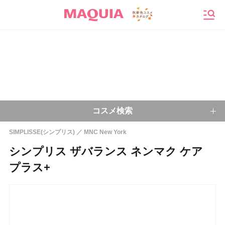
メニ
コスメ検索
SIMPLISSE(シンプリス)
MNC New York
キーワードから探す
シンプリス ザバランス ネンマク ケア
プラス+
検索
今注目のキーワード：
乾燥肌
ベースメイク
アイシャドウ
プチプラコスメ