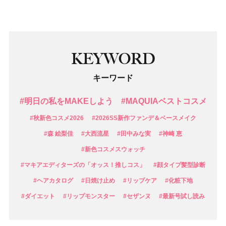
KEYWORD
キーワード
#明日の私をMAKEしよう
#MAQUIAベストコスメ
#秋新色コスメ2026
#2026SS新作ファンデ＆ベースメイク
#森 絵梨佳
#大西流星
#田中みな実
#神崎 恵
#新色コスメスウォッチ
#マキアエディターズの「オッス！推しコス」
#顔タイプ髪型診断
#ヘアカタログ
#日焼け止め
#リップケア
#化粧下地
#ダイエット
#リップモンスター
#セザンヌ
#最新号試し読み