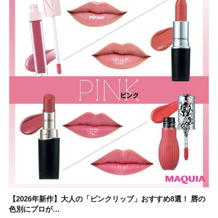
【2026年新作】大人の「ピンクリップ」おすすめ8選！ 唇の
【上田竜也さんのマイベストコスメ５選】大人になって開眼
【2026年新作】大人の「ピンクリップ」おすすめ8選！ 唇の
【2026夏】「香水・フレグランス」ランキングTOP5！＜美
【2026夏】「歯磨き粉・オーラルケア」ランキングTOP5！
【2026年夏】40代におすすめの髪型30選！ 若く見える・手
【鈴木えみさんの愛用品30選】コスメ・スキンケア・ヘアケ
【キャンメイク】売切続出！先行発売中の「クリアヴェール
色別にプロが…
したからこそ愛が深…
色別にプロが…
容マニア・マ…
＜美容マニア…
入れが楽な…
アetc.お気に…
セッティングパウダ…