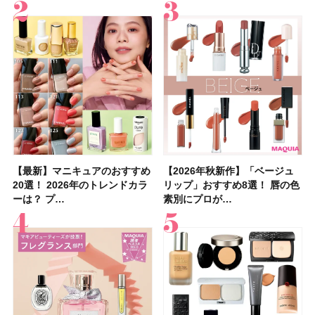
【最新】マニキュアのおすすめ
【2026年夏】汗に強い日焼け
【最新】マニキュアのおすすめ
【デパコスのネイルオイル10
【石井美保さんのおすすめお菓
【2026年夏】おすすめの髪型
【読者プレゼント】羽の見えな
【セザンヌ】8/7新色追加！
【2026年秋新作】「ベージュ
【石井美保さん】おすすめの
【2026年秋新作】「ベージュ
【2026年】ボディ用日焼け止
【板野友美さんの美活】「最
【2026年夏】小顔に見えるボ
【2026年8月の一粒万倍日】お
【限定】&be「リップカラーデ
20選！ 2026年のトレンドカラ
止めのおすすめ13選！ 汗で塗
20選！ 2026年のトレンドカラ
選】プレゼントにおすすめ！ケ
子＆お茶10選】手土産にもぴっ
36選！ショート・ボブ・ミディ
いハンディファン
「ウォータリーティントリップ
リップ」おすすめ8選！ 唇の色
「ブライトニング」11選！ ス
リップ」おすすめ8選！ 唇の色
めUVのおすすめ20選！ この夏
近、下の歯の矯正を再開したん
ブの髪型37選！ レイヤー・切
すすめの開運コスメ＆美容アイ
ュオ 01 ピンクベージュ」レビ
ーは？ プ…
膜が強化され…
ーは？ プ…
ア効果、ビジュ、…
たり
アム・ロング…
「baramood」を3名様…
」10モモピュ…
素別にプロが…
キンケアからサプ…
素別にプロが…
注目の人気…
です」オーラルケア…
りっぱなしな…
テム10選！
ュー｜落ち…