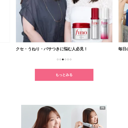
クセ・うねり・パサつきに悩む人必見！
毎日
1
2
3
4
5
6
もっとみる
PR