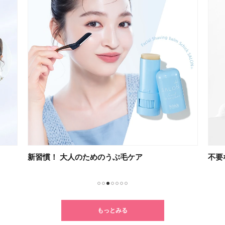
新習慣！ 大人のためのうぶ毛ケア
不要
1
2
3
4
5
6
7
もっとみる