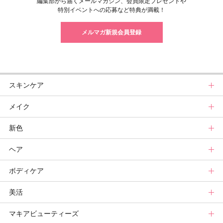
編集部から届くメールマガジン、会員限定プレゼントや
特別イベントへの応募など特典が満載！
メルマガ新規会員登録
スキンケア
メイク
スキンケアトップ
新色
ニュース
メイクトップ
ヘア
スキンケアまとめ
ニュース
新色トップ
ボディケア
スキンケア診断
メイクまとめ
クリスマスコフレ
ヘアトップ
美活
ベースメイクカタログ
秋新色
ニュース
ボディケアトップ
マキアビューティーズ
メイク診断
新色コスメスウォッチ
ヘアカタログ
ニュース
美活トップ