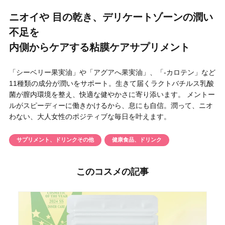
円 〜
円
ニオイや 目の乾き、デリケートゾーンの潤い
アイテム
不足を
内側からケアする粘膜ケアサプリメント
目的・用途
・
悩みなど
「シーベリー果実油」や「アグアへ果実油」、「-カロテン」など
11種類の成分が潤いをサポート。生きて届くラクトバチルス乳酸
発売日
菌が膣内環境を整え、快適な健やかさに寄り添います。 メントー
ルがスピーディーに働きかけるから、息にも自信。潤って、ニオ
わない、大人女性のポジティブな毎日を叶えます。
検索
サプリメント、ドリンクその他
健康食品、ドリンク
このコスメの記事