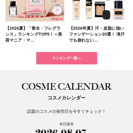
【2026夏】「香水・フレグラ
【クリスマスコフレ2026】ク
【2026年夏】汗・皮脂に強い
【2026夏】「リップケア」ラ
【2026夏】「インナーケア・
【最新】髪のうねり・広がり・
【フォロー＆いいねで当たる】
【全色レビュー】ケイト メロ
【2026年夏】汗・皮脂に強い
【コスメデコルテ】ブランド最
【崩れないフェイスパウダーの
【クリスマスコフレ2026】
【おすすめダイエットサプリ８
【2026年】最新トレンド「ボ
【無印良品】スキンケア×衣料
【スック2026新作】秋コレク
ンス」ランキングTOP5！＜美
リニークのホリデーコフレを一
ファンデーション20選！ 滝汗
ンキングTOP5！＜美容マニア
サプリ」ランキングTOP5！＜
くせ毛におすすめのシャンプー
中国割烹旅館 掬水亭の宿泊券
ウブラウンアイズ限定色追加！
ファンデーション20選！ 滝汗
高峰ラインから新作エイジング
塗り方】ブラシ？パフ？ 肌質
BAUM（バウム）が誘う静寂の
選】食べすぎた日をサポート！
ブ」13種類を徹底解説！ 定番
素材の最強タッグで実現！ 着
ションを全品スウォッチ&イエ
容マニア・マ…
挙紹介！ 人気…
でも崩れない…
集団・マキア…
美容マニア集…
17選
を1組2名様にプ…
イエベ・ブルベ別…
でも崩れない…
ケアクリーム「A…
別メイクHOW …
香りの世界へ。…
選び方＆糖質・脂…
＆人気の髪型…
るだけで保湿でき…
ベブルベ分け！
ランキング一覧へ
COSME CALENDAR
コスメカレンダー
話題のコスメの発売日を今すぐチェック！
本日発売