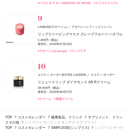
newmine(ニューミン)
西川
発売日：2026年04月10日
発売日：2026年08月14日
#ハウス オブ ローゼ(HOUSE OF ROSE)
#美容液
#美容液
#クリスマスコフレ
サムシングピュアブルー ディープ ヘッドクレンズ
ピローケース
#スリー(THREE)
#フェイスパウダー
#ネイルポリッシュ
#ネイルカラー
4,070円（税込）
6,600円（税込）
発売日：2024年04月26日
ジョー マローン ロンドン(JO MALONE LONDON)
#ジルスチュアート(JILL STUART)
ジョー マローン ロンドン
#ヘアケア
ディオール(DIOR)
レイフズ(Lāfe’ｓ)
エトヴォス(ETVOS)
毎日美活
カネボウ化粧品
石澤研究所
パルファン・クリスチャン・ディオール
エトヴォス
シン ピュルテ(Sinn Purete')
JIMOS
LANEIGE(ラネージュ)
whomee(フーミー)
whomee(フーミー)
株式会社WinC
株式会社WinC
アモーレパシフィックジャパン
ブラック シダーウッド & ジュニパー シェービング クリ
ディオール アディクト クチュール リップスティック ケ
ホールボディ フレッシュスプレー
2026 ホリデーコフレ
コラーゲン プラス＜ゼリー＞
ハウス オブ シン ピュルテ エチケット ヘア&ボディミス
NARS
NARS JAPAN
CHANEL(シャネル)
CHANEL
ーム
リップスリーピングマスク グレープフルーツ ハチワレ
ース
キラ ベース オイル
キラ ベース オイル
2,200円（税込）
9,900円（税込）
5,400円（税抜）
ト
発売日：2026年07月15日
発売日：2026年11月04日
Keeps(キープス)
西川
ライトリフレクティング ファンデーション
9,460円（税込）
2,365円（税込）
5,500円（税込）
3,850円（税込）
3,850円（税込）
ヴェルニ
1,760円（税込）
発売日：2026年04月24日
発売日：2026年07月16日
発売日：2026年08月14日
発売日：2026年10月01日
発売日：2026年10月01日
7,150円（税込）
ReFa(リファ)
発売日：2026年10月23日
MTG
#プチプラ
#エトヴォス(Etvos)
Keeps クッション for beauty
#ボディケア
#クリスマスコフレ
5,280円（税込）
発売日：2024年07月12日
発売日：2026年02月27日
#ジョーマローンロンドン(JO MALONE LONDON)
#クリーム
#ラネージュ(Laneige)
#リップ
#フーミー(WHOMEE)
#フーミー(WHOMEE)
#リップスティック
#オイル
#オイル
#リップケア
14,300円（税込）
ReFa AURA (MODERN color)
#ミスト
#ヘアミスト
#ナーズ(NARS)
#ファンデーション
#シャネル(CHANEL)
#ネイルポリッシュ
23,760円（税込）
ぐーぴたっ
ナリスアップ コスメティックス
発売日：2026年07月22日
ぐーぴたっ グミ
#リファ(ReFa)
#ブラシ
ロクシタン(L'OCCITANE)
athletia(アスレティア)
エキップ
ロクシタンジャポン
150円（税抜）
DISM(ディズム)
アンファー
エスティ ローダー(ESTEE LAUDER)
NARS
コスメデコルテ
コスメデコルテ
NARS JAPAN
コーセー
コーセー
エスティ ローダー
ディオール(DIOR)
パルファン・クリスチャン・ディオール
ラヴァンド パフュームド シャワージェル
スキンケア ホリデーキット 2026
発売日：2010年08月02日
エレガンス
エレガンス コスメティックス
デュカート
シャンティ
EMS EER メディスキンケアデバイス
リニュートリィブ ダイヤモンド AR Rクリーム
インセイシャブル リキッドブラッシュ
ルージュデコルテ クリームサテン
ルージュデコルテ クリームサテン
3,960円（税込）
14,850円（税込）
ミス ディオール ブルーミング ブーケ ローラー パール
発売日：2026年07月01日
発売日：2026年11月20日
ラスターモイスト ヴェール
35,200円（税込）
38,500円（税込）
5,390円（税込）
5,500円（税込）
5,500円（税込）
ネイルオイルセラム アロマ
6,930円（税込）
発売日：2024年10月23日
発売日：2026年08月07日
発売日：2026年08月05日
発売日：2026年07月16日
発売日：2026年07月16日
8,800円（税込）
アルジェラン
発売日：2026年07月03日
カラーズ
#ロクシタン(L'OCCITANE)
#アスレティア（athletia）
#ボディケア
#スキンケア
1,100円（税込）
発売日：2026年09月18日
発売日：2025年10月10日
#美顔器
#美容家電
#クリーム
#ナーズ(NARS)
#コスメデコルテ(DECORTÉ)
#コスメデコルテ(DECORTÉ)
#保湿クリーム
#チーク
#リップ
#リップ
メロウリペア オーガニック シャンプー
#フレグランス
#香水
#エレガンス(Elegance)
#フェイスパウダー
#デュカート(Ducato)
#ネイルケア
1,760円（税込）
発売日：2026年08月11日
TOP
コスメカレンダー
健康食品、ドリンク
サプリメント、ドリン
#アルジェラン(ARGELAN)
#シャンプー
クその他
シンプリス ザバランス ネンマク ケア プラス+
TOP
コスメカレンダー
SIMPLISSE(シンプリス)
シンプリス ザバラ