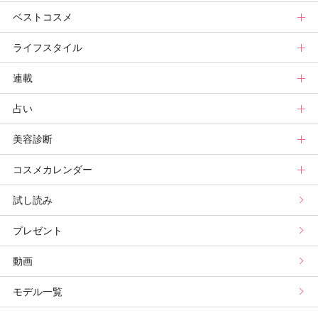
ベストコスメ
ビューティ速報
ヘアまとめ
ボディケアまとめ
美活グランプリ
マキアビューティーズトップ
ライフスタイル
ヘア診断
ボディケア診断
ヘルスケア・ダイエット
TOPビューティーズ一覧
ベストコスメトップ
連載
ビューティーズ一覧
ベストコスメ
ライフスタイルトップ
占い
記事ランキング
読者ベスコス
ニュース
連載トップ
美容診断
メンバーランキング
プチプラコスメグランプリ
ライフスタイルまとめ
マキアエディターズのオッス！推しコス
占いトップ
コスメカレンダー
ブライトニング・UVグランプリ
ライフスタイル診断
小林ひろ美のキレイはかけ算
Keikoの月星座占い
美容診断トップ
試し読み
プリュスベスコス
小田ユイコのマニアックビューティREPORT
三島キアリーの12星座別 恋愛運&美容運
パーソナルカラー診断
コスメカレンダートップ
プレゼント
野毛まゆりの実況野毛Channel
動物キャラナビ占い
顔タイプ髪型診断
検索
動画
星谷菜々の美に効くスイーツ
ムーン・リーの運を呼び寄せる香り
モデル一覧
山本舞香のBeauty Script