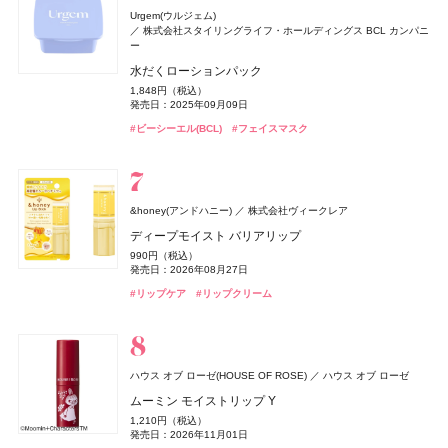
発売日：2026年05月15日
オードメディカオム(EAUDE MEDICA homme)
桃谷順天館
オサジ(OSAJI)
日東電化工業株式会社
Urgem(ウルジェム)
3,960円（税込）
#ダイアン(Diane)
#シャンプー
セザンヌ(CEZANNE)
ＨＡＣＣＩ
ＨＡＣＣＩ
Yunth(ユンス)
エルメス(HERMÈS)
エルメス(HERMÈS)
HACCI's JAPAN.LLC
HACCI's JAPAN.LLC
Aiロボティクス株式会社
エルメスジャポン
エルメスジャポン
セザンヌ化粧品
発売日：2026年07月23日
株式会社スタイリングライフ・ホールディングス BCL カンパニ
カントリー＆ストリーム
井田ラボラトリーズ
薬用アクネケアローション
オードトワレ until #02
ー
マキアージュ
資生堂
ウォータリーティントリップ
ボディクリーム リッチハニー
ハニーカルーセル 〜夢の続き〜 BLACK
リポソーム生ビタミンC
《ソレイユ ドゥ エルメス プードル ボン ミン レヨナン
《ソレイユ ドゥ エルメス プードル ボン ミン レヨナン
#ミュシャ(MUCHA)
#フレグランス
トリートメントハンドクリーム K（ハチミツとキンモク
2,200円（税込）
7,150円（税込）
水だくローションパック
エッセンスリキッド EX ブライトグロウ
ト》
ト》
発売日：2021年11月08日
660円（税込）
5,280円（税込）
発売日：2026年07月22日
22,000円（税込）
3,960円（税込）
セイ）
発売日：2026年08月07日
発売日：2026年10月23日
発売日：2026年10月23日
発売日：2025年06月02日
1,848円（税込）
3,960円（税込）
17,160円（税込）
17,160円（税込）
660円（税込）
#化粧水
#香水
#オードトワレ
発売日：2025年09月09日
発売日：2026年02月21日
発売日：2026年04月17日
発売日：2026年04月17日
発売日：2026年07月29日
Hair Theory Lab(ヘアセオリーラボ)
株式会社dr365
#セザンヌ(CEZANNE)
#ハッチ(HACCI)
#ハッチ(HACCI)
#サプリ
#ボディケア
#クリスマスコフレ
#リップ
#ビーシーエル(BCL)
#マキアージュ(MAQuillAGE)
#エルメス(Hermès)
#エルメス(Hermès)
#フェイスパウダー
#フェイスパウダー
#フェイスマスク
#ファンデーション
#ハンドクリーム
セラムイン シャンプー
#ハンドケア
ベネクス
ベネクス
4,400円（税込）
Elite Package
発売日：2025年05月08日
オードメディカオム(EAUDE MEDICA homme)
桃谷順天館
クロエ
コティジャパン合同会社
13,420円（税込）
#ヘアケア
#シャンプー
オペラ
ハウス オブ ローゼ(HOUSE OF ROSE)
LANEIGE(ラネージュ)
The Collagen(ザ・コラーゲン)
イミュ
アモーレパシフィックジャパン
資生堂ビューティーウェルネス
ハウス オブ ローゼ
発売日：2026年04月03日
薬用アクネケアウォッシュ
クロエ アトリエ デ フルール プラージュ デュ フィギエ
&honey(アンドハニー)
セザンヌ(CEZANNE)
ルナソル
ルナソル
カネボウ化粧品
カネボウ化粧品
セザンヌ化粧品
株式会社ヴィークレア
カントリー＆ストリーム
井田ラボラトリーズ
グロウリップティント
ムーミン ボディクリーム LJ
リップスリーピングマスク ミッドナイトミニズ
ザ・コラーゲン ＜ドリンク＞
#ボディケア
オードパルファム
1,980円（税込）
ディープモイスト バリアリップ
ブライトカラーシーラー
アイカラーレーションN
アイカラーレーションN
発売日：2021年11月08日
1,980円（税込）
1,650円（税込）
2,640円（税込）
297円（税込）
トリートメントハンドクリーム H（ハニー&ホットケー
20,790円（税込）
発売日：2026年08月20日
発売日：2026年11月01日
発売日：2024年10月12日
発売日：2024年02月01日
990円（税込）
748円（税込）
発売日：2026年05月28日
7,700円（税込）
7,700円（税込）
キ）
#洗顔
#洗顔料
発売日：2026年08月27日
発売日：2026年08月07日
発売日：2026年09月04日
発売日：2026年09月04日
ReFa(リファ)
MTG
#オペラ(OPERA)
#ハウス オブ ローゼ(HOUSE OF ROSE)
#ラネージュ(Laneige)
#資生堂
#インナーケア
#リップ
#クリスマスコフレ
#ボディケア
660円（税込）
#クロエ(Chloé)
#フレグランス
発売日：2026年07月29日
#リップケア
#セザンヌ(CEZANNE)
#ルナソル(LUNASOL)
#ルナソル(LUNASOL)
#リップクリーム
#コンシーラー
#アイシャドウ
#アイシャドウ
MILK PROTEIN TREATMENT PINK
BAKUNE
TENTIAL
#ハンドクリーム
#ハンドケア
1,980円（税込）
BAKUNE パイル
発売日：2025年02月28日
オードメディカオム(EAUDE MEDICA homme)
桃谷順天館
25,960円（税込）
#リファ(ReFa)
#ヘアケア
milktouch(ミルクタッチ)
ハウス オブ ローゼ(HOUSE OF ROSE)
KILIAN PARIS(キリアン パリ)
オバジ
ロート製薬
株式会社Coogee
ブルーベル・ジャパン
ハウス オブ ローゼ
CHANEL(シャネル)
CHANEL
薬用アクネケアBB
#睡眠
#リラックス
ハウス オブ ローゼ(HOUSE OF ROSE)
THREE(スリー)
北の快適工房
北の快適工房
北の達人コーポレーション
北の達人コーポレーション
ACRO(アクロ)
ハウス オブ ローゼ
ラブポーションシャイングロス
ムーミン ボディソープ LJ
ディスカバリーセット
オバジC インナーリポショット
チャンス オー スプランディド オードゥ パルファム
2,530円（税込）
ディオール(DIOR)
パルファン・クリスチャン・ディオール
ムーミン モイストリップ Y
アドバンスドエシリアルスムースオペレーター ルース
ヨイピール
ヨイピール
発売日：2021年10月04日
1,584円（税込）
1,430円（税込）
31,900円（税込）
8,370円（税込）
17,600円（税込）
発売日：2026年05月27日
発売日：2026年11月01日
発売日：2022年11月09日
発売日：2023年07月10日
パウダー
1,210円（税込）
発売日：2026年01月09日
7,370円（税込）
7,370円（税込）
ディオール ヴェルニ
#BBクリーム
発売日：2026年11月01日
発売日：2026年08月31日
発売日：2026年08月31日
6,050円（税込）
ジルスチュアート ビューティ
ジルスチュアート ビューティ
#ミルクタッチ(milktouch)
#ハウス オブ ローゼ(HOUSE OF ROSE)
#フレグランス
#オバジ(Obagi)
#クリスマスコフレ
#エイジングケア
#リップグロス
#ボディケア
4,950円（税込）
#シャネル(CHANEL)
#フレグランス