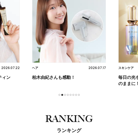
2026.07.17
2026.07.22
スキンケア
スキンケア
毎日の光を紡ぐケアで未来の肌を思い
【プレゼ
のままに！
光を味方
1
2
3
4
5
6
7
8
RANKING
ランキング