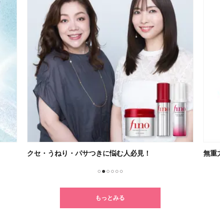
無重力感が癖になるSUQQU新リップ
朝の
1
2
3
4
5
6
もっとみる