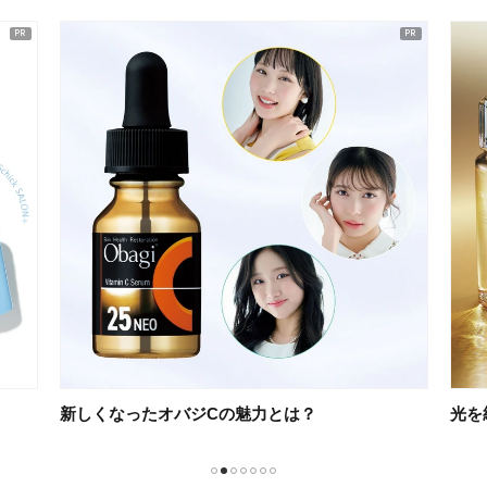
光を紡ぐケアで未来の肌を思いのままに
不要
1
2
3
4
5
6
7