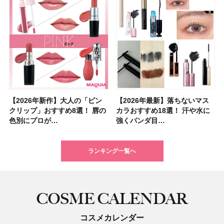
【2026年新作】大人の「ピン
【クリスマスコフレ2026】ク
【2026年最新】落ちないマス
【石井美保さん・50歳のボディ
【石井美保さんのおすすめお菓
【2026年夏】小顔に見えるボ
【ILLIT（アイリット）ライブ
【ルナソルアイシャドウ】アイ
【2026年最新】落ちないマス
【2026夏】「大人のニキビケ
シャネルの新作リップ「ルージ
【ニベア】美容液リップクリー
【40代以上におすすめのプロテ
【最新】髪のうねり・広がり・
【無印良品】スキンケア×衣料
ツヤ好きの人生チーク！エナモ
クリップ」おすすめ8選！ 唇の
リニークのホリデーコフレを一
カラおすすめ18選！ 汗や水に
ケア愛用品16選】首・手・バス
子＆お茶10選】手土産にもぴっ
ブの髪型37選！ レイヤー・切
レポ】TOYOTA ARENA
カラーレーションN新色・限定
カラおすすめ18選！ 汗や水に
ア」ランキングTOP5！＜マキ
ュ ココ イドゥラ グロス」全15
ム＆ボディスクラブが新登場！
イン10選】美と健康に不可欠な
くせ毛におすすめのシャンプー
素材の最強タッグで実現！ 着
ル メロウメルティングチーク
色別にプロが…
挙紹介！ 人気…
強くパンダ目…
トのパーツケ…
たり
りっぱなしな…
TOKY…
色をイエベ・ブ…
強くパンダ目…
アビューティ…
色スウォッ…
大人気の色付き…
タンパク質を…
17選
るだけで保湿でき…
限定〈102 ロ…
ランキング一覧へ
COSME CALENDAR
コスメカレンダー