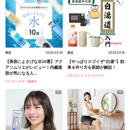
2026.03.25
2026.03.15
美活
美活
【美容によさげな水10選】アク
【やっぱりスゴイぞ“白湯”】効
アソムリエがレビュー！内臓脂
果＆作り方を医師が解説！
肪が気になる人…
#ダイエット
#インナーケア
#インナーケア
#温泉水