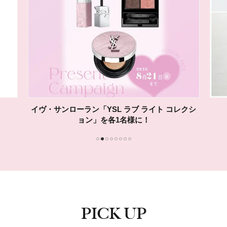
&ONDOの「COOL遮熱 ハット」または「ドライ
ソックス」を各1名様に！
1
2
3
4
5
6
7
8
PICK UP
ピックアップ