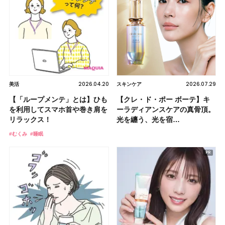
2026.04.20
2026.07.29
美活
スキンケア
【「ループメンテ」とは】ひも
【クレ・ド・ポー ボーテ】キ
を利用してスマホ首や巻き肩を
ーラディアンスケアの真骨頂。
リラックス！
光を纏う、光を宿…
#むくみ
#睡眠