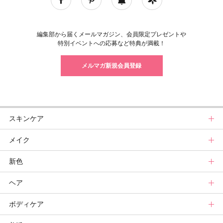
編集部から届くメールマガジン、会員限定プレゼントや
特別イベントへの応募など特典が満載！
メルマガ新規会員登録
スキンケア
メイク
スキンケアトップ
新色
ニュース
メイクトップ
ヘア
スキンケアまとめ
ニュース
新色トップ
ボディケア
スキンケア診断
メイクまとめ
クリスマスコフレ
ヘアトップ