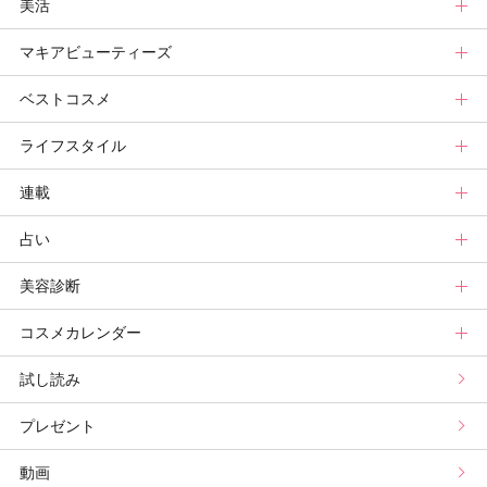
美活
ベースメイクカタログ
秋新色
ニュース
ボディケアトップ
マキアビューティーズ
メイク診断
新色コスメスウォッチ
ヘアカタログ
ニュース
美活トップ
ベストコスメ
ビューティ速報
ヘアまとめ
ボディケアまとめ
美活グランプリ
マキアビューティーズトップ
ライフスタイル
ヘア診断
ボディケア診断
ヘルスケア・ダイエット
TOPビューティーズ一覧
ベストコスメトップ
連載
ビューティーズ一覧
ベストコスメ
ライフスタイルトップ
占い
記事ランキング
読者ベスコス
ニュース
連載トップ
美容診断
メンバーランキング
プチプラコスメグランプリ
ライフスタイルまとめ
マキアエディターズのオッス！推しコス
占いトップ
コスメカレンダー
ブライトニング・UVグランプリ
ライフスタイル診断
小林ひろ美のキレイはかけ算
Keikoの月星座占い
美容診断トップ
試し読み
プリュスベスコス
小田ユイコのマニアックビューティREPORT
三島キアリーの12星座別 恋愛運&美容運
パーソナルカラー診断
コスメカレンダートップ
プレゼント
野毛まゆりの実況野毛Channel
動物キャラナビ占い
顔タイプ髪型診断
検索
動画
星谷菜々の美に効くスイーツ
ムーン・リーの運を呼び寄せる香り