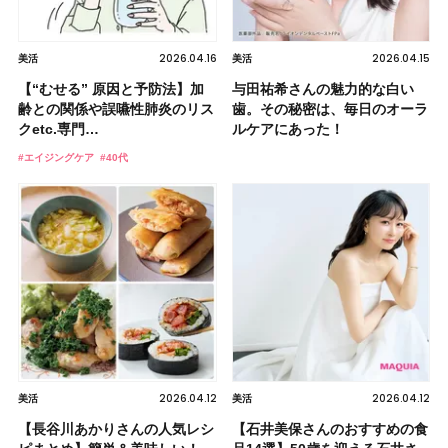
2026.04.16
2026.04.15
美活
美活
【“むせる” 原因と予防法】加
与田祐希さんの魅力的な白い
齢との関係や誤嚥性肺炎のリス
歯。その秘密は、毎日のオーラ
クetc.専門…
ルケアにあった！
#エイジングケア
#40代
2026.04.12
2026.04.12
美活
美活
【長谷川あかりさんの人気レシ
【石井美保さんのおすすめの食