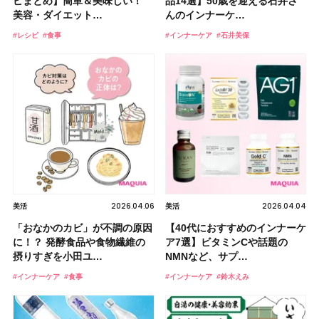
ピまとめ】簡単＆美味しい！
品14選】50歳を迎える石井さ
美容・ダイエット…
んのインナーケ…
#レシピ
#食事
#インナーケア
#石井美保
2026.04.06
2026.04.04
美活
美活
「おなかのカビ」が不調の原因
【40代におすすめのインナーケ
に！？ 発酵食品や食物繊維の
ア7選】ビタミンCや話題の
摂りすぎを小田ユ…
NMNなど、サプ…
#インナーケア
#食事
#インナーケア
#鈴木えみ