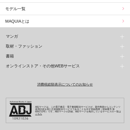
モデル一覧
山本舞香のBeauty Script
MAQUIAとは
マンガ
取材・ファッション
少年マンガ
週刊少年ジャンプ
書籍
青年マンガ
ファッション・美容
ジャンプSQ
少年ジャンプ+
Seventeen
オンラインストア・その他WEBサービス
少女マンガ
芸能・情報・スポーツ
文芸・文庫・総合
Vジャンプ
ジャンプTOON
non-no
ジャンプTOON
Myojo
すばる
女性マンガ
学芸・ノンフィクション・新書
オンラインストア
最強ジャンプ
ZEBRACK
BAILA
ZEBRACK
週プレNEWS
小説すばる
ジャンプTOON
1日5分で、明日は変わる よみタイ yomitai
OTO
消費税総額表示についてのお知らせ
ライトノベル・ノベライズ
その他WEBサービス
少年ジャンプ+
S-MANGA
MAQUIA
S-MANGA
週プレ グラジャパ!
集英社 文芸ステーション
ZEBRACK
集英社学芸部 - 学芸・ノンフィクション
SHUEISHA MANGA-ART HERITAGE
ジャンプTOON
集英社オレンジ文庫
集英社アドナビ
キッズ
集英社ジャンプリミックス
SPUR
集英社コミック文庫
Sportiva
web 集英社文庫
S-MANGA
集英社ビジネス書
ジャンプキャラクターズストア
ZEBRACK
JUMP j-BOOKS
集英社エディターズ・ラボ
集英社コミック文庫
LEE
集英社みらい文庫
りぼん
パラスポ
青春と読書
集英社コミック文庫
集英社新書
HAPPY PLUS STORE
ABJマークは、この電子書店・電子書籍配信サービスが、著作権者からコンテンツ
ジャンプルーキー！
ダッシュエックス文庫公式サイト
使用許諾を得た正規版配信サービスであることを示す登録商標（登録番号 第
週刊ヤングジャンプ
eclat
集英社の児童図書 S-KIDS.LAND
6091713号）です。ABJマークの詳細、ABJマークを掲示しているサービスの一覧は
マーガレット
アジア人物史
こちら
マンガMee公式サイト
集英社新書プラス - 知の水先案内人
SHUEISHA VOX
S-MANGA
集英社Webマガジン コバルト
ヤングジャンプ定期購読デジタル
T JAPAN
別冊マーガレット
リマコミ
kotoba
LEEマルシェ
集英社ジャンプリミックス
シフォン文庫
ヤンジャン！
HAPPY PLUS ONE
マンガMee公式サイト