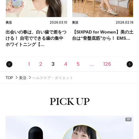
2026.03.10
2026.02.19
美活
美活
出会いの春は、白い歯で差をつ
【SIXPAD for Women】美の土
ける！ 自宅でできる歯の集中
台は“骨盤底筋”から！ EMS…
ホワイトニング【…
前のページ
次の
1
2
3
4
5
126
…
TOP
美活
ヘルスケア・ダイエット
PICK UP
ピックアップ