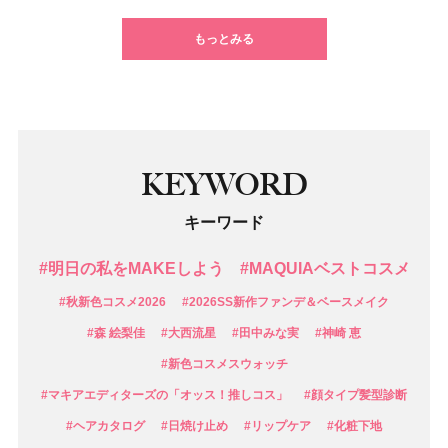
もっとみる
KEYWORD
キーワード
#明日の私をMAKEしよう
#MAQUIAベストコスメ
#秋新色コスメ2026
#2026SS新作ファンデ＆ベースメイク
#森 絵梨佳
#大西流星
#田中みな実
#神崎 恵
#新色コスメスウォッチ
#マキアエディターズの「オッス！推しコス」
#顔タイプ髪型診断
#ヘアカタログ
#日焼け止め
#リップケア
#化粧下地