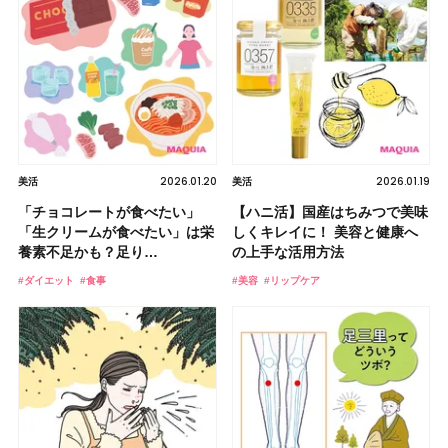
2026.01.20
2026.01.19
美活
美活
「チョコレートが食べたい」
【ハニ活】国産はちみつで美味
「生クリームが食べたい」は栄
しくキレイに！ 美容と健康へ
養素不足かも？足り…
の上手な活用方法
#ダイエット
#食事
#美容
#リップケア