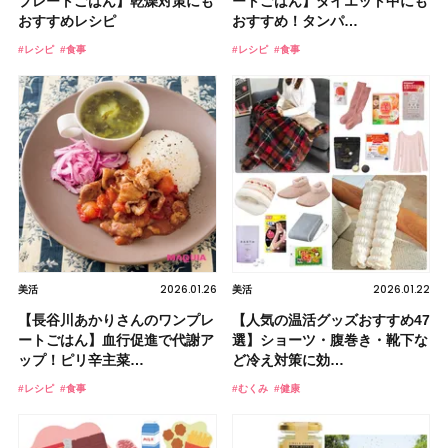
プレートごはん】乾燥対策にも
ートごはん】ダイエット中にも
おすすめレシピ
おすすめ！タンパ…
#レシピ
#食事
#レシピ
#食事
2026.01.26
2026.01.22
美活
美活
【長谷川あかりさんのワンプレ
【人気の温活グッズおすすめ47
ートごはん】血行促進で代謝ア
選】ショーツ・腹巻き・靴下な
ップ！ピリ辛主菜…
ど冷え対策に効…
#レシピ
#食事
#むくみ
#健康