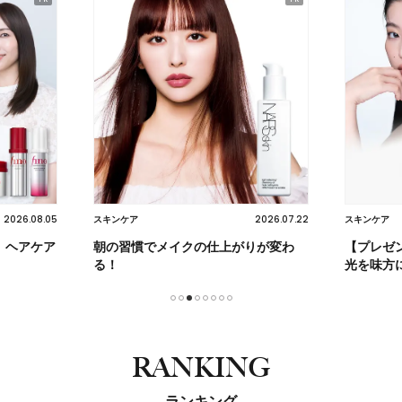
2026.08.05
2026.07.22
スキンケア
スキンケア
】ヘアケア
朝の習慣でメイクの仕上がりが変わ
【プレゼ
る！
光を味方
1
2
3
4
5
6
7
8
RANKING
ランキング