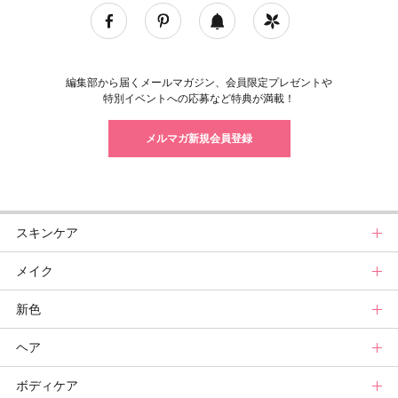
編集部から届くメールマガジン、会員限定プレゼントや
特別イベントへの応募など特典が満載！
メルマガ新規会員登録
スキンケア
メイク
スキンケアトップ
新色
ニュース
メイクトップ
ヘア
スキンケアまとめ
ニュース
新色トップ
ボディケア
スキンケア診断
メイクまとめ
クリスマスコフレ
ヘアトップ