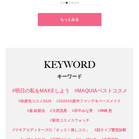
1
2
3
4
5
6
7
もっとみる
KEYWORD
キーワード
#明日の私をMAKEしよう
#MAQUIAベストコスメ
#秋新色コスメ2026
#2026SS新作ファンデ＆ベースメイク
#森 絵梨佳
#大西流星
#田中みな実
#神崎 恵
#新色コスメスウォッチ
#マキアエディターズの「オッス！推しコス」
#顔タイプ髪型診断