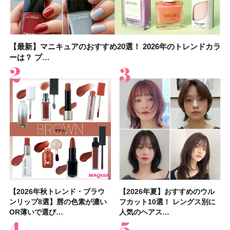
【最新】マニキュアのおすすめ20選！ 2026年のトレンドカラ
大野真理子さんのリピ買い「ブライトニング」14選！ 透明肌
【最新】マニキュアのおすすめ20選！ 2026年のトレンドカラ
【2026夏】「香水・フレグランス」ランキングTOP5！＜美
【板野友美さんの美活】「実はうねりやすいクセ毛なんで
【2026年夏】40代におすすめの髪型30選！ 若く見える・手
【フォロー＆いいねで当たる】中国割烹旅館 掬水亭の宿泊券
【セザンヌ】「ブライトカラーシーラー」新色グリーンが8/7
ーは？ プ…
の秘訣を公開
ーは？ プ…
容マニア・マ…
す」美しいロングヘア…
入れが楽な…
を1組2名様にプ…
に発売｜既存色…
【2026年秋トレンド・ブラウ
【石井美保さん】おすすめの
【2026年秋トレンド・ブラウ
【2026年】ボディ用日焼け止
【簡単・夏バテ防止レシピ12
【2026年夏】おすすめのウル
【鈴木えみさんの愛用品30選】
【セザンヌ】8/7新色追加！
【2026年夏】おすすめのウル
【上田竜也さんのマイベストコ
【2026年新作】大人の「ピン
【クリスマスコフレ2026】
【美容系・伊能忠敬界隈】上西
【2026年夏】おすすめの髪型
【橋本環奈さんの美容Q&A】
【スック2026新作】秋コレク
ンリップ8選】唇の色素が濃い
「ブライトニング」11選！ ス
ンリップ8選】唇の色素が濃い
めUVのおすすめ20選！ この夏
選】食欲がない日にもおすす
フカット10選！ レングス別に
コスメ・スキンケア・ヘアケア
「ウォータリーティントリップ
フカット10選！ レングス別に
スメ５選】大人になって開眼し
クリップ」おすすめ8選！ 唇の
HACCIのホリデーギフトが豪華
星来さんは5年間1日1万歩を継
36選！ショート・ボブ・ミディ
顔用コスメで全身ケア！「お尻
ションを全品スウォッチ&イエ
OR薄いで選び…
キンケアからサプ…
OR薄いで選び…
注目の人気…
め！ さっぱりご飯…
人気のヘアス…
etc.お気に…
」10モモピュ…
人気のヘアス…
たからこそ愛が深…
色別にプロが…
すぎると話題…
続！ 歩くとき…
アム・ロング…
や脚も喜んでくれ…
ベブルベ分け！