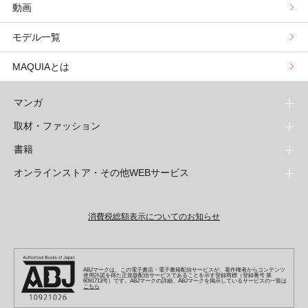
動画
星谷菜々の美に効くスイーツ
ムーン・リーの運を呼び寄せる香り
モデル一覧
山本舞香のBeauty Script
MAQUIAとは
マンガ
取材・ファッション
少年マンガ
週刊少年ジャンプ
書籍
青年マンガ
ファッション・美容
ジャンプSQ
少年ジャンプ+
Seventeen
オンラインストア・その他WEBサービス
少女マンガ
芸能・情報・スポーツ
文芸・文庫・総合
Vジャンプ
ジャンプTOON
non-no
ジャンプTOON
Myojo
すばる
女性マンガ
学芸・ノンフィクション・新書
オンラインストア
最強ジャンプ
ZEBRACK
BAILA
ZEBRACK
週プレNEWS
小説すばる
ジャンプTOON
1日5分で、明日は変わる よみタイ yomitai
OTO
消費税総額表示についてのお知らせ
ライトノベル・ノベライズ
その他WEBサービス
少年ジャンプ+
S-MANGA
MAQUIA
S-MANGA
週プレ グラジャパ!
集英社 文芸ステーション
ZEBRACK
集英社学芸部 - 学芸・ノンフィクション
SHUEISHA MANGA-ART HERITAGE
ジャンプTOON
集英社オレンジ文庫
集英社アドナビ
キッズ
集英社ジャンプリミックス
SPUR
集英社コミック文庫
Sportiva
web 集英社文庫
S-MANGA
集英社ビジネス書
ジャンプキャラクターズストア
ZEBRACK
JUMP j-BOOKS
集英社エディターズ・ラボ
集英社コミック文庫
LEE
集英社みらい文庫
りぼん
パラスポ
青春と読書
集英社コミック文庫
集英社新書
HAPPY PLUS STORE
ABJマークは、この電子書店・電子書籍配信サービスが、著作権者からコンテンツ
ジャンプルーキー！
ダッシュエックス文庫公式サイト
使用許諾を得た正規版配信サービスであることを示す登録商標（登録番号 第
週刊ヤングジャンプ
eclat
集英社の児童図書 S-KIDS.LAND
6091713号）です。ABJマークの詳細、ABJマークを掲示しているサービスの一覧は
マーガレット
アジア人物史
こちら
マンガMee公式サイト
集英社新書プラス - 知の水先案内人
SHUEISHA VOX
S-MANGA
集英社Webマガジン コバルト
ヤングジャンプ定期購読デジタル
T JAPAN
別冊マーガレット
リマコミ
kotoba
LEEマルシェ