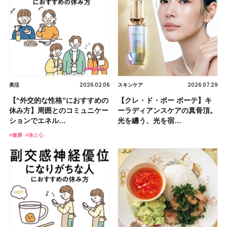
2026.02.06
2026.07.29
美活
スキンケア
【“外交的な性格”におすすめの
【クレ・ド・ポー ボーテ】キ
休み方】周囲とのコミュニケー
ーラディアンスケアの真骨頂。
ションでエネル…
光を纏う、光を宿…
#健康
#体と心