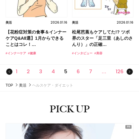
2026.01.16
2026.01.16
美活
美活
【花粉症対策の食事＆インナー
松尾芭蕉もケアしてた!? ツボ
ケアQ&A8選】1月からできる
界のスター「足三里（あしのさ
ことはコレ！…
んり）」の正確…
#インナーケア
#健康
#インタビュー
#美容
前のページ
次の
1
2
3
4
5
6
7
126
…
TOP
美活
ヘルスケア・ダイエット
PICK UP
ピックアップ