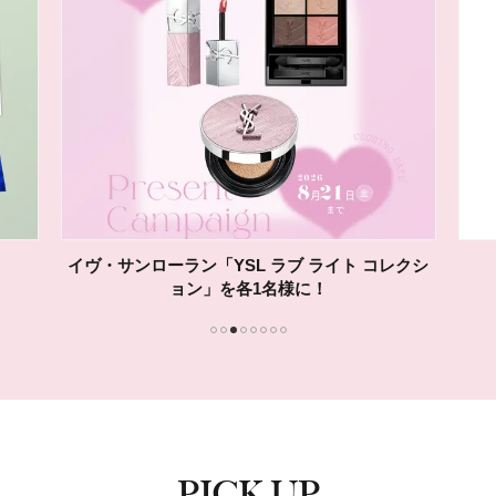
イヴ・サンローラン「YSL ラブ ライト コレクシ
ョン」を各1名様に！
1
2
3
4
5
6
7
8
PICK UP