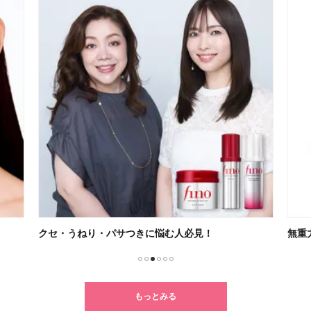
クセ・うねり・パサつきに悩む人必見！
無重
1
2
3
4
5
6
もっとみる