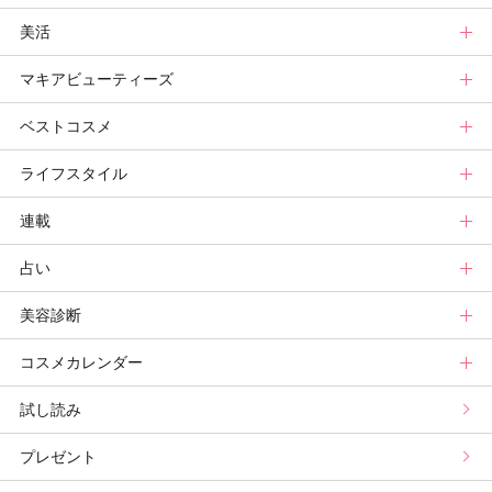
美活
ベースメイクカタログ
秋新色
ニュース
ボディケアトップ
マキアビューティーズ
メイク診断
新色コスメスウォッチ
ヘアカタログ
ニュース
美活トップ
ベストコスメ
ビューティ速報
ヘアまとめ
ボディケアまとめ
美活グランプリ
マキアビューティーズトップ
ライフスタイル
ヘア診断
ボディケア診断
ヘルスケア・ダイエット
TOPビューティーズ一覧
ベストコスメトップ
連載
ビューティーズ一覧
ベストコスメ
ライフスタイルトップ
占い
記事ランキング
読者ベスコス
ニュース
連載トップ
美容診断
メンバーランキング
プチプラコスメグランプリ
ライフスタイルまとめ
マキアエディターズのオッス！推しコス
占いトップ
コスメカレンダー
ブライトニング・UVグランプリ
ライフスタイル診断
小林ひろ美のキレイはかけ算
Keikoの月星座占い
美容診断トップ
試し読み
プリュスベスコス
小田ユイコのマニアックビューティREPORT
三島キアリーの12星座別 恋愛運&美容運
パーソナルカラー診断
コスメカレンダートップ
プレゼント
野毛まゆりの実況野毛Channel
動物キャラナビ占い
顔タイプ髪型診断
検索