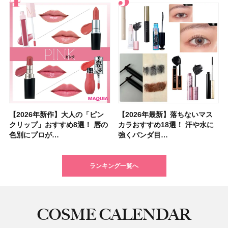
【2026年新作】大人の「ピン
【クリスマスコフレ2026】ク
【2026年最新】落ちないマス
【石井美保さん・50歳のボディ
【石井美保さんのおすすめお菓
【2026年夏】小顔に見えるボ
【ILLIT（アイリット）ライブ
【ルナソルアイシャドウ】アイ
【2026年最新】落ちないマス
【2026夏】「大人のニキビケ
シャネルの新作リップ「ルージ
【ニベア】美容液リップクリー
【40代以上におすすめのプロテ
【最新】髪のうねり・広がり・
【無印良品】スキンケア×衣料
ツヤ好きの人生チーク！エナモ
クリップ」おすすめ8選！ 唇の
リニークのホリデーコフレを一
カラおすすめ18選！ 汗や水に
ケア愛用品16選】首・手・バス
子＆お茶10選】手土産にもぴっ
ブの髪型37選！ レイヤー・切
レポ】TOYOTA ARENA
カラーレーションN新色・限定
カラおすすめ18選！ 汗や水に
ア」ランキングTOP5！＜マキ
ュ ココ イドゥラ グロス」全15
ム＆ボディスクラブが新登場！
イン10選】美と健康に不可欠な
くせ毛におすすめのシャンプー
素材の最強タッグで実現！ 着
ル メロウメルティングチーク
色別にプロが…
挙紹介！ 人気…
強くパンダ目…
トのパーツケ…
たり
りっぱなしな…
TOKY…
色をイエベ・ブ…
強くパンダ目…
アビューティ…
色スウォッ…
大人気の色付き…
タンパク質を…
17選
るだけで保湿でき…
限定〈102 ロ…
ランキング一覧へ
COSME CALENDAR