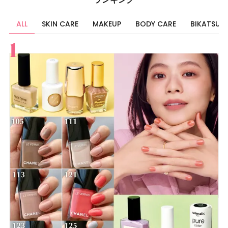
ALL
SKIN CARE
MAKEUP
BODY CARE
BIKATSU
すべて
スキンケア
メイク
ボディケア
美活
ヘア
ライフスタイル
ビューティーズ