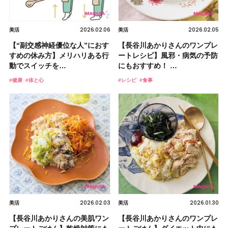
2026.02.06
2026.02.05
美活
美活
【“副交感神経優位な人”におす
【長谷川あかりさんのワンプレ
すめの休み方】メリハリある行
ートレシピ】風邪・病気の予防
動でスイッチを…
にもおすすめ！ …
#健康
#体と心
#レシピ
#食事
2026.02.03
2026.01.30
美活
美活
【長谷川あかりさんの美肌ワン
【長谷川あかりさんのワンプレ