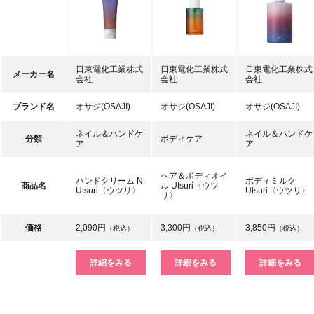
日東電化工業株式
日東電化工業株式
日東電化工業株式
メーカー名
会社
会社
会社
ブランド名
オサジ(OSAJI)
オサジ(OSAJI)
オサジ(OSAJI)
ネイル＆ハンドケ
ネイル＆ハンドケ
分類
ボディケア
ア
ア
ヘア＆ボディオイ
ハンドクリーム N
ボディミルク
商品名
ル Utsuri〈ウツ
Utsuri〈ウツリ〉
Utsuri〈ウツリ〉
リ〉
価格
2,090円
3,300円
3,850円
（税込）
（税込）
（税込）
詳細をみる
詳細をみる
詳細をみる