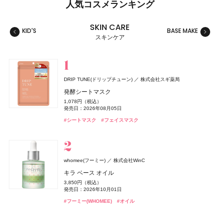
人気コスメランキング
SKIN CARE
KID'S
BASE MAKE
MAKE
スキンケア
スキンケア
ベースメイク
メイクアップ
ネイル＆ハンド
バス＆ボディケア
ヘアケア
フレグランス
キット
リラクゼーション
健康食品、ドリンク
美容ギア
メンズ
キッズ
DRIP TUNE(ドリップチューン)
株式会社スギ薬局
whomee(フーミー)
セザンヌ(CEZANNE)
NAIL HOLIC
レイフズ(Lāfe’ｓ)
SALONIA
TAMBURINS(タンバリンズ)
Oh! Baby
MUCHA(ミュシャ)
ファンケル(FANCL)
セザンヌ(CEZANNE)
ジョー マローン ロンドン(JO MALONE LONDON)
セザンヌ(CEZANNE)
ハウス オブ ローゼ
I-ne
コーセー コスメニエンス
石澤研究所
マッシュビューティーラボ
株式会社WinC
ファンケル
セザンヌ化粧品
セザンヌ化粧品
セザンヌ化粧品
IICOMBINED JAPAN
発酵シートマスク
ジョー マローン ロンドン
ミルク ファンデーション
ウォータリーティントリップ
ネイルホリック
ホールボディ フレッシュスプレー
グロッシーケア メタルカッサコーム
PERFUME CHAMO
Oh!Baby ボディケアギフト a
ミュシャ インセンス
えんきんプレミアム
ウォータリーティントリップ
ウォータリーティントリップ
1,078円（税込）
ブラック シダーウッド & ジュニパー アフターシェーブ ロ
3,190円（税込）
660円（税込）
330円（税込）
2,200円（税込）
2,970円（税込）
18,600円（税込）
3,300円（税込）
3,960円（税込）
4,700円（税込）
660円（税込）
660円（税込）
発売日：2026年08月05日
ョン
発売日：2026年08月21日
発売日：2026年08月07日
発売日：2024年04月16日
発売日：2026年07月15日
発売日：2026年08月03日
発売日：2026年11月01日
発売日：2026年07月23日
発売日：2026年02月17日
発売日：2026年08月07日
発売日：2026年08月07日
#タンバリンズ(TAMBURINS)
#フレグランス
#シートマスク
#フェイスマスク
9,460円（税込）
#フーミー(WHOMEE)
#セザンヌ(CEZANNE)
#コーセー(KOSÉ)
#プチプラ
#ツール
#ハウス オブ ローゼ(HOUSE OF ROSE)
#ミュシャ(MUCHA)
#ファンケル(FANCL)
#セザンヌ(CEZANNE)
#セザンヌ(CEZANNE)
#ボディケア
#ネイルカラー
#フレグランス
#サプリ
#ファンデーション
#リップ
#リップ
#リップ
#クリスマスコフレ
発売日：2026年04月24日
#ジョーマローンロンドン(JO MALONE LONDON)
#化粧水
グッチ ビューティ
コティジャパン合同会社
whomee(フーミー)
株式会社WinC
セザンヌ(CEZANNE)
ディオール(DIOR)
CoenRich(コエンリッチ)
スキンアクア
Straine(ストレイン)
SHIRORU(シロル)
ベネクス
Attenir(アテニア)
DRIP TUNE(ドリップチューン)
DRIP TUNE(ドリップチューン)
ベネクス
ロート製薬
アテニア
パルファン・クリスチャン・ディオール
SHIRORU(シロル)
Aiロボティクス株式会社
セザンヌ化粧品
コーセーコスメポート
株式会社スギ薬局
株式会社スギ薬局
グッチ フローラ ゴージャス オーキッド オードパルファ
キラ ベース オイル
ブライトカラーシーラー
ディオール アディクト クチュール リップスティック ケ
ザ プレミアム 薬用リンクルホワイト ハンドクリーム 金
ヒアルロンセラムUV
ストレートヘアミスト
SHIRORU クリスマスコフレ2026
Elite Package
かんせつスマート
発酵シートマスク
発酵シートマスク
ム インテンス
3,850円（税込）
murphy(マーフィー)
I-ne
ース
木犀の香り ポケモンスペシャルパッケージ
748円（税込）
1,320円（税込）
1,980円（税込）
3,960円（税込）
13,420円（税込）
2,695円（税込）
1,078円（税込）
1,078円（税込）
発売日：2026年10月01日
24,970円（税込）
薬用 UV オールインワンジェル
発売日：2026年08月07日
発売日：2026年08月01日
発売日：2026年11月01日
発売日：2026年04月03日
発売日：2020年06月16日
発売日：2026年08月05日
発売日：2026年08月05日
5,500円（税込）
発売日：2026年08月03日
発売日：2026年09月01日
#ロート製薬
#UV
#フーミー(WHOMEE)
#オイル
発売日：2026年08月14日
2,750円（税込）
#セザンヌ(CEZANNE)
#トリートメント
#シロル(SHIRORU)
#ボディケア
#アテニア(Attenir)
#シートマスク
#シートマスク
#フェイスマスク
#フェイスマスク
#ヘアトリートメント
#サプリ
#クリスマスコフレ
#コンシーラー
#ハンドクリーム
#グッチ(GUCCI）
#ハンドケア
#フレグランス
発売日：2026年01月30日
#リップ
#リップスティック