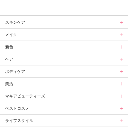
スキンケア
メイク
スキンケアトップ
新色
ニュース
メイクトップ
ヘア
スキンケアまとめ
ニュース
新色トップ
ボディケア
スキンケア診断
メイクまとめ
クリスマスコフレ
ヘアトップ
美活
ベースメイクカタログ
秋新色
ニュース
ボディケアトップ
マキアビューティーズ
メイク診断
新色コスメスウォッチ
ヘアカタログ
ニュース
美活トップ
ベストコスメ
ビューティ速報
ヘアまとめ
ボディケアまとめ
美活グランプリ
マキアビューティーズトップ
ライフスタイル
ヘア診断
ボディケア診断
ヘルスケア・ダイエット
TOPビューティーズ一覧
ベストコスメトップ