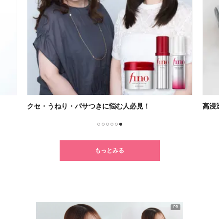
クセ・うねり・パサつきに悩む人必見！
高浸
1
2
3
4
5
6
もっとみる
PR