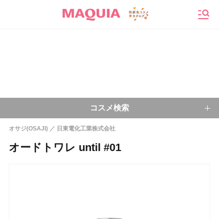
メニ
コスメ検索
オサジ(OSAJI)
日東電化工業株式会社
キーワードから探す
オードトワレ until #01
検索
今注目のキーワード：
乾燥肌
ベースメイク
アイシャドウ
プチプラコスメ