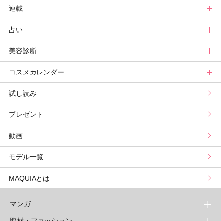
連載
ビューティーズ一覧
ベストコスメ
ライフスタイルトップ
占い
記事ランキング
読者ベスコス
ニュース
連載トップ
美容診断
メンバーランキング
プチプラコスメグランプリ
ライフスタイルまとめ
マキアエディターズのオッス！推しコス
占いトップ
コスメカレンダー
ブライトニング・UVグランプリ
ライフスタイル診断
小林ひろ美のキレイはかけ算
Keikoの月星座占い
美容診断トップ
試し読み
プリュスベスコス
小田ユイコのマニアックビューティREPORT
三島キアリーの12星座別 恋愛運&美容運
パーソナルカラー診断
コスメカレンダートップ
プレゼント
野毛まゆりの実況野毛Channel
動物キャラナビ占い
顔タイプ髪型診断
検索
動画
星谷菜々の美に効くスイーツ
ムーン・リーの運を呼び寄せる香り
モデル一覧
山本舞香のBeauty Script
MAQUIAとは
マンガ
取材・ファッション
少年マンガ