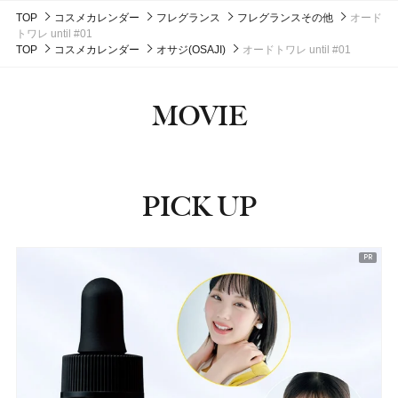
#マットリップ
#ハウス オブ ローゼ(HOUSE OF ROSE)
#ハウス オブ ローゼ(HOUSE OF ROSE)
#ティントリップ
#クリスマスコフレ
#クリスマスコフレ
#美容液
#フェイスマスク
TOP
コスメカレンダー
フレグランス
フレグランスその他
オード
#ヘアオイル
#ハンドクリーム
#ハンドケア
トワレ until #01
TOP
コスメカレンダー
オサジ(OSAJI)
オードトワレ until #01
MOVIE
PICK UP
ピックアップ