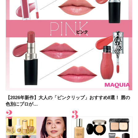
【2026年新作】大人の「ピンクリップ」おすすめ8選！ 唇の
【上田竜也さんのマイベストコスメ５選】大人になって開眼
【2026年新作】大人の「ピンクリップ」おすすめ8選！ 唇の
【2026夏】「香水・フレグランス」ランキングTOP5！＜美
【2026年最新】ダイエットや腸活におすすめの食品・ドリン
【2026年夏】40代におすすめの髪型30選！ 若く見える・手
【フォロー＆いいねで当たる】中国割烹旅館 掬水亭の宿泊券
【セザンヌ】8/7新色追加！「ウォータリーティントリップ
色別にプロが…
したからこそ愛が深…
色別にプロが…
容マニア・マ…
ク6選！ 美活…
入れが楽な…
を1組2名様にプ…
」10モモピュ…