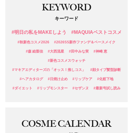
KEYWORD
キーワード
#明日の私をMAKEしよう
#MAQUIAベストコスメ
#秋新色コスメ2026
#2026SS新作ファンデ＆ベースメイク
#森 絵梨佳
#大西流星
#田中みな実
#神崎 恵
#新色コスメスウォッチ
#マキアエディターズの「オッス！推しコス」
#顔タイプ髪型診断
#ヘアカタログ
#日焼け止め
#リップケア
#化粧下地
#ダイエット
#リップモンスター
#セザンヌ
#最新号試し読み
COSME CALENDAR