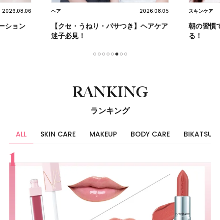
2026.08.06
2026.08.05
ヘア
スキンケア
ーション
【クセ・うねり・パサつき】ヘアケア
朝の習慣
迷子必見！
る！
1
2
3
4
5
6
7
8
RANKING
ランキング
ALL
SKIN CARE
MAKEUP
BODY CARE
BIKATSU
すべて
スキンケア
メイク
ボディケア
美活
ヘア
ライフスタイル
ビューティーズ