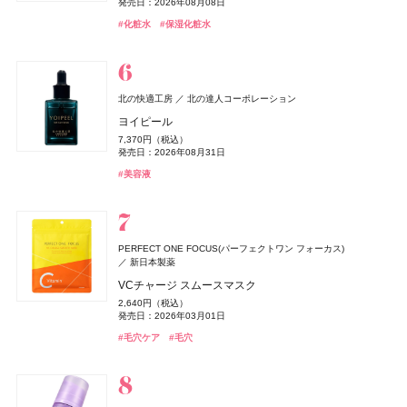
3,520円（税込）
発売日：2026年06月19日
発売日：2026年08月08日
発売日：2026年09月10日
1,980円（税込）
アイカラーレーションN
nishikawa
ミルク ファンデーション
ミルク ファンデーション
西川
#ヘアケア
#キールズ(Kiehl's)
#美白
#美白ケア
#コンディショナー
#スキンケア
#ニベア(NIVEA)
#UV
薬用エクストラガード ハンドクリーム ポケモンスペシ
#シャネル(CHANEL)
#フレグランス
#化粧水
#保湿化粧水
発売日：2021年11月08日
#ファンデーション
#クッションファンデ
7,700円（税込）
3,190円（税込）
3,190円（税込）
ャルパッケージ
#005 punitoro まくら
発売日：2026年09月04日
発売日：2026年08月21日
#洗顔
発売日：2026年08月21日
#洗顔料
発売日：2026年08月03日
6,600円（税込）
#ルナソル(LUNASOL)
#フーミー(WHOMEE)
#フーミー(WHOMEE)
#ファンデーション
#ファンデーション
#アイシャドウ
#ハンドクリーム
#ハンドケア
#睡眠
ZEN shampoo
クリニーク
KINS(キンズ)
クリニーク ラボラトリーズ
KINS(キンズ)
王子製薬
小林製薬
小林製薬
クロエ
コティジャパン合同会社
北の快適工房
北の達人コーポレーション
ディオール(DIOR)
パルファン・クリスチャン・ディオール
ZEN shampoo シャンプー
イーブン ベター ダブル セラム セット 27
SUPPLEMENTS GUT+
糸ようじ コンパクトヘッドタイプ
クロエ アトリエ デ フルール スー レ パン オードパルフ
ヨイピール
オードメディカオム(EAUDE MEDICA homme)
桃谷順天館
ディオール フォーエヴァー フルイド スキン グロウ
2,398円（税込）
17,600円（税込）
10,152円（税込）
825円（税込）
ァム
7,370円（税込）
NARS
セザンヌ(CEZANNE)
薬用アクネケアBB
セザンヌ(CEZANNE)
NARS JAPAN
セザンヌ化粧品
セザンヌ化粧品
発売日：2025年05月29日
発売日：2026年10月09日
発売日：2023年08月10日
発売日：2025年04月16日
8,030円（税込）
発売日：2026年08月31日
デュカート
シャンティ
20,790円（税込）
よーじや
株式会社よーじや
発売日：2026年02月27日
2,530円（税込）
インセイシャブル リキッドブラッシュ
発売日：2026年05月28日
ブライトカラーシーラー
ブライトカラーシーラー
#ヘアケア
#クリニーク(CLINIQUE)
#サプリ
#便秘解消
#シャンプー
#クリスマスコフレ
#オーラルケア
#美容液
ネイルショットセラム 01
ねむり ピローミスト
発売日：2021年10月04日
5,390円（税込）
748円（税込）
748円（税込）
#クロエ(Chloé)
#フレグランス
990円（税込）
2,420円（税込）
発売日：2026年08月05日
発売日：2026年08月07日
#BBクリーム
発売日：2026年08月07日
発売日：2026年02月23日
発売日：2025年11月21日
#ナーズ(NARS)
#セザンヌ(CEZANNE)
#セザンヌ(CEZANNE)
#チーク
#コンシーラー
#コンシーラー
#デュカート(Ducato)
#ネイルケア
#睡眠
#リラクゼーション
コスメデコルテ
コーセー
Diane Perfect Beauty(ダイアン パーフェクトビューティー)
イプサ(IPSA)
DHC(ディーエイチシー)
イプサ
DHC
ニベア
ニベア花王
PERFECT ONE FOCUS(パーフェクトワン フォーカス)
トーン＆フラット パーフェクティング パレット
株式会社ネイチャーラボ
新日本製薬
ヴィーナススパ
フィッツコーポレーション
MEキット
ナノアクティブ コラーゲン
ルーセントビューティ 浸透保湿美容クリームスクラブ
ジョー マローン ロンドン(JO MALONE LONDON)
6,600円（税込）
エクストラフレッシュ＆リペア シャンプー＆トリート
VCチャージ スムースマスク
11,550円（税込）
2,980円（税抜）
1,430円（税込）
パフュームスティック（ディアレストビューティ）
発売日：2026年08月21日
ジョー マローン ロンドン
M・A・C(マック)
メント グレープフルーツ&ペパーミントの香り
ちふれ
ちふれ
ちふれ化粧品
ちふれ化粧品
M・A・C
発売日：2026年08月20日
発売日：2019年03月07日
発売日：2026年08月29日
2,640円（税込）
CHANEL(シャネル)
CHANEL
1,500円（税抜）
ドウシシャ
株式会社ドウシシャ
#コスメデコルテ(DECORTÉ)
ブラック シダーウッド & ジュニパー シェービング クリ
#コンシーラー
1,320円（税込）
発売日：2026年03月01日
ポケット プラッシーズ ミニ ブラシ キット
発売日：2018年09月01日
チーク プライマー
チーク プライマー
#イプサ(IPSA)
#スキンケア
#ニベア(NIVEA)
#ボディケア
ル ジェル コート N
ーム
ベビーゴリラのひとつかみ夏
発売日：2026年04月01日
10,560円（税込）
990円（税込）
990円（税込）
#毛穴ケア
#毛穴
4,620円（税込）
9,460円（税込）
2,178円（税込）
発売日：2026年08月21日
#ダイアン(Diane)
発売日：2026年08月10日
発売日：2026年08月10日
#シャンプー
発売日：2023年06月02日
発売日：2026年04月24日
発売日：2026年04月20日
SPIC(スピック)
スピック
#マック(M･A･C)
#ちふれ(CHIFURE)
#ちふれ(CHIFURE)
#メイクブラシ
#チーク
#チーク
#シャネル(CHANEL)
#ジョーマローンロンドン(JO MALONE LONDON)
#ネイル
#クリーム
#むくみ
#足のむくみ
エレガンス
エレガンス コスメティックス
ヴィーナススパ
フィッツコーポレーション
リポ-カプセル ビタミンC
ＨＡＣＣＩ
HACCI's JAPAN.LLC
GWHITE(ジーホワイト)
I-ne
ラスターモイスト ヴェール