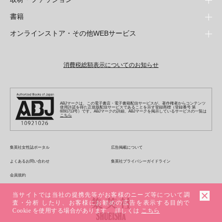
週刊少年ジャンプ
書籍
青年マンガ
ファッション・美容
ジャンプSQ
少年ジャンプ+
Seventeen
オンラインストア・その他WEBサービス
少女マンガ
芸能・情報・スポーツ
文芸・文庫・総合
Vジャンプ
ジャンプTOON
non-no
ジャンプTOON
Myojo
すばる
女性マンガ
学芸・ノンフィクション・新書
オンラインストア
最強ジャンプ
ZEBRACK
BAILA
ZEBRACK
週プレNEWS
小説すばる
ジャンプTOON
1日5分で、明日は変わる よみタイ yomitai
OTO
消費税総額表示についてのお知らせ
ライトノベル・ノベライズ
その他WEBサービス
少年ジャンプ+
S-MANGA
MAQUIA
S-MANGA
週プレ グラジャパ!
集英社 文芸ステーション
ZEBRACK
集英社学芸部 - 学芸・ノンフィクション
SHUEISHA MANGA-ART HERITAGE
ジャンプTOON
集英社オレンジ文庫
集英社アドナビ
キッズ
集英社ジャンプリミックス
SPUR
集英社コミック文庫
Sportiva
web 集英社文庫
S-MANGA
集英社ビジネス書
ジャンプキャラクターズストア
ZEBRACK
JUMP j-BOOKS
集英社エディターズ・ラボ
集英社コミック文庫
LEE
集英社みらい文庫
りぼん
パラスポ
青春と読書
集英社コミック文庫
集英社新書
HAPPY PLUS STORE
ABJマークは、この電子書店・電子書籍配信サービスが、著作権者からコンテンツ
ジャンプルーキー！
ダッシュエックス文庫公式サイト
使用許諾を得た正規版配信サービスであることを示す登録商標（登録番号 第
週刊ヤングジャンプ
eclat
集英社の児童図書 S-KIDS.LAND
6091713号）です。ABJマークの詳細、ABJマークを掲示しているサービスの一覧は
マーガレット
アジア人物史
こちら
マンガMee公式サイト
集英社新書プラス - 知の水先案内人
SHUEISHA VOX
S-MANGA
集英社Webマガジン コバルト
ヤングジャンプ定期購読デジタル
T JAPAN
別冊マーガレット
リマコミ
kotoba
LEEマルシェ
集英社ジャンプリミックス
シフォン文庫
ヤンジャン！
HAPPY PLUS ONE
マンガMee公式サイト
マンガMeets
e!集英社
SHOP Marisol
集英社コミック文庫
集英社女性誌ポータル
広告掲載について
となりのヤングジャンプ
MEN'S NON-NO
リマコミ
Cookie
情報・知識＆オピニオン imidas
eclat premium
よくあるお問い合わせ
集英社プライバシーガイドライン
グランドジャンプ
UOMO
マンガMeets
Cocohana
mirabella
会員規約
ウルトラジャンプ
集英社オンライン
office YOU
mirabella homme
当サイトでは当社の提携先等がお客様のニーズ等について調
zakka market
査・分析 したり、お客様にお勧めの広告を表示する目的で
Cookie を使用する場合があります。 詳しくは
こちら