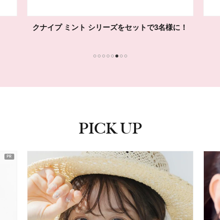
クナイプ ミント シリーズをセットで3名様に！
1
2
3
4
5
6
7
8
PICK UP
ピックアップ