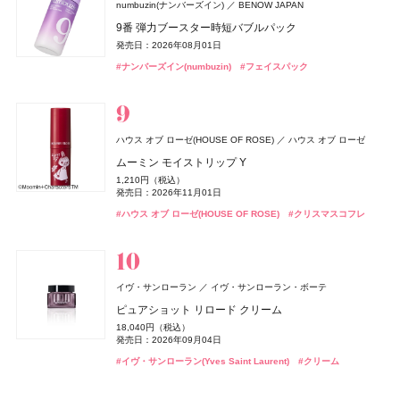
7,200円（税抜）
パフュームスティック
numbuzin(ナンバーズイン)
BENOW JAPAN
ハニーカルーセル 〜夢の続き〜 PINK
薬用ホワイトニングハミガキ
コアミー
アリミノ
8,800円（税込）
1,500円（税抜）
9番 弾力ブースター時短バブルパック
22,000円（税込）
1,980円（税込）
発売日：2026年09月18日
発売日：2017年09月01日
オペラ
プロフィデンス ヘアマスク M
whomee(フーミー)
whomee(フーミー)
イミュ
株式会社WinC
株式会社WinC
発売日：2026年10月23日
発売日：2026年03月01日
発売日：2026年08月01日
デュカート
DISM(ディズム)
シャンティ
アンファー
ドウシシャ
株式会社ドウシシャ
#エレガンス(Elegance)
#フェイスパウダー
4,400円（税込）
グロウリップティント
キラ ベース オイル
キラ ベース オイル
#ハッチ(HACCI)
#クリスマスコフレ
#オーラルケア
#歯磨き粉
#ナンバーズイン(numbuzin)
自爪補強カラー
EMS EER メディスキンケアデバイス
#フェイスパック
ゴリラのハグ夏
発売日：2026年05月12日
ザ・コラーゲン
資生堂
1,980円（税込）
3,850円（税込）
3,850円（税込）
990円（税込）
35,200円（税込）
4,950円（税込）
発売日：2026年08月20日
#アリミノ(ARIMINO)
発売日：2026年10月01日
発売日：2026年10月01日
#トリートメント
発売日：2026年10月13日
ザ・コラーゲン＜ドリンク＞
発売日：2024年10月23日
バンフォード
ピューリティ
#オペラ(OPERA)
#フーミー(WHOMEE)
#フーミー(WHOMEE)
#リップ
#オイル
#オイル
249円（税抜）
#デュカート(Ducato)
#美顔器
#美容家電
#ネイルポリッシュ
ボディスプラッシュ ワン イブニング
イヴ・サンローラン
イヴ・サンローラン・ボーテ
発売日：2009年03月01日
B.A
ポーラ
LAFRENDY botanical(ラフレンディー ボタニカル)
ハウス オブ ローゼ(HOUSE OF ROSE)
ハウス オブ ローゼ
18,000円（税抜）
ラディアント タッチ グロウパクト<コレクター>
CPコスメティクス
発売日：2016年03月01日
B.A シンボリックコレクション
ムーミン モイストリップ Y
ジョー マローン ロンドン(JO MALONE LONDON)
スティーブンノル コレクション
コーセー
12,320円（税込）
ボディタイムクリーム
26,400円（税込）
ジョー マローン ロンドン
発売日：2026年08月21日
1,210円（税込）
&be(アンドビー)
スムース ストレート シャンプー
ルナソル
ルナソル
カネボウ化粧品
カネボウ化粧品
Clue(クルー)
発売日：2026年11月01日
3,850円（税込）
発売日：2026年11月01日
CoenRich(コエンリッチ)
DISM(ディズム)
アンファー
コーセーコスメポート
ラベンダー & ホワイト シダー リネン スプレー
#イヴ・サンローラン(Yves Saint Laurent)
ByGLOW(バイグロー)
Hamee(ハミィ)
#ファンデーション
発売日：2021年12月06日
1,760円（税込）
リップカラーデュオ
アイカラーレーションN
アイカラーレーションN
#ポーラ(POLA)
#クリスマスコフレ
#ハウス オブ ローゼ(HOUSE OF ROSE)
ザ プレミアム 薬用リンクルホワイト ハンドクリーム ポ
AZオイルコントロールクリーム
#クリスマスコフレ
発売日：2026年03月16日
9,460円（税込）
リポアイロン サークルショット タブレット
#ボディケア
#アンチエイジング
バンフォード
ピューリティ
1,980円（税込）
7,700円（税込）
7,700円（税込）
発売日：2026年04月10日
ケモンスペシャルパッケージ
2,750円（税込）
発売日：2026年08月03日
#スティーブン・ノル(STEPHEN KNOLL)
発売日：2026年09月04日
発売日：2026年09月04日
#シャンプー
756円（税込）
ボディスプラッシュ ワン モーニング
発売日：2024年09月25日
発売日：2026年08月03日
#ジョーマローンロンドン(JO MALONE LONDON)
発売日：2026年07月23日
#アンドビー(＆be)
#ルナソル(LUNASOL)
#ルナソル(LUNASOL)
#リップ
#アイシャドウ
#アイシャドウ
18,000円（税抜）
#クリーム
#メンズコスメ
#ハンドクリーム
#ハンドケア
whomee(フーミー)
株式会社WinC
#インナーケア
#インナービューティー
発売日：2016年03月01日
フローラノーティス ジルスチュアート
イヴ・サンローラン
イヴ・サンローラン・ボーテ
スムース スキン ベース
ジルスチュアート ビューティ
ボンド・ナンバーナイン
ブルーベル・ジャパン
ピュアショット リロード クリーム
コアミー
アリミノ
2,970円（税込）
スウィートオスマンサス オードパルファン & リペアヘ
セント・オブ・ピース ボディシルク
発売日：2026年08月21日
18,040円（税込）
3CE
トリートメント オイル EX
アオイル
Oh! Baby
Oh! Baby
日本ロレアル
ハウス オブ ローゼ
ハウス オブ ローゼ
16,500円（税抜）
発売日：2026年09月04日
DISM(ディズム)
アンファー
CoenRich(コエンリッチ)
コーセーコスメポート
#フーミー(WHOMEE)
#化粧下地
発売日：2014年09月03日
3,800円（税抜）
5,390円（税込）
ベルベット リップティント
Oh!Baby ボディケアギフト a
Oh!Baby ボディケアギフト a
#イヴ・サンローラン(Yves Saint Laurent)
GGポアケアフォームマスク
#クリーム
発売日：2020年04月22日
発売日：2026年08月07日
ナイトリニュー ハンドクリーム ポケモンスペシャルパ
2,530円（税込）
3,300円（税込）
3,300円（税込）
2,750円（税込）
ッケージ
発売日：2026年08月08日
#フローラノーティス ジルスチュアート（Flora Notis JILL
発売日：2026年11月01日
発売日：2026年11月01日
発売日：2024年09月25日
STUART）
発売日：2026年08月03日