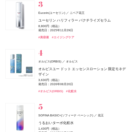
#オールインワン
#メンズコスメ
athletia(アスレティア)
エキップ
Eucerin(ユーセリン)
ニベア花王
エルメス(HERMÈS)
YOLU(ヨル)
エトヴォス(ETVOS)
BAKUNE
ファンケル(FANCL)
ディオール(DIOR)
ディオール(DIOR)
TENTIAL
I-ne
パルファン・クリスチャン・ディオール
パルファン・クリスチャン・ディオール
ファンケル
エルメスジャポン
エトヴォス
CoenRich(コエンリッチ)
CHANEL(シャネル)
CHANEL
コーセーコスメポート
スキンプロテクション UVジェル
ユーセリン ハリフィラー バクチライズセラム
ディオール(DIOR)
パルファン・クリスチャン・ディオール
《ソレイユ ドゥ エルメス プードル ボン ミン レヨナン
メロウナイトリペア ミルクヘアマスク
2026 ホリデーコフレ
BAKUNE パイル
濃縮大豆イソフラボン 乳酸菌プラス
ディオール アディクト クチュール リップスティック ケ
ディオール アディクト クチュール リップスティック ケ
ザ プレミアム 薬用リンクルナイト ハンドクリーム ポケ
チャンス オー スプランディド オードゥ パルファム
5,500円（税込）
8,800円（税込）
オードメディカオム(EAUDE MEDICA homme)
桃谷順天館
ト》
ルージュ ディオール オン ステージ
ース
ース
発売日：2026年03月06日
1,650円（税込）
9,900円（税込）
25,960円（税込）
1,980円（税込）
モンスペシャルパッケージ
発売日：2025年11月29日
17,600円（税込）
薬用アクネケアゲル
発売日：2026年08月04日
発売日：2026年11月04日
発売日：2025年01月16日
17,160円（税込）
5,940円（税込）
発売日：2026年01月09日
5,500円（税込）
5,500円（税込）
発売日：2026年08月03日
#アスレティア（athletia）
#睡眠
#リラックス
#UV
#美容液
#エイジングケア
発売日：2026年04月17日
発売日：2025年09月19日
発売日：2026年08月14日
発売日：2026年08月14日
2,420円（税込）
#トリートメント
#エトヴォス(Etvos)
#ファンケル(FANCL)
#ヘアトリートメント
#クリスマスコフレ
#サプリ
#シャネル(CHANEL)
#フレグランス
#ハンドクリーム
#ハンドケア
発売日：2021年11月08日
#エルメス(Hermès)
#パルファン･クリスチャン･ディオール(PARFUMS CHRISTIAN
#リップ
#リップ
#リップスティック
#リップスティック
#フェイスパウダー
DIOR)
#オールインワン
#オールインワンジェル
#リップ
Hits Different(ヒッツ ディファレント)
newmine(ニューミン)
西川
オルビス(ORBIS)
オルビス
BOTANIST
キールズ
CLEVER(クレバー)
日本ロレアル
I-ne
株式会社ネイチャーラボ
株式会社マツキヨココカラ＆カンパニー
アユーラ(AYURA)
アユーラ
フローラノーティス ジルスチュアート
ピローケース
オルビスユー ドット エッセンスローション 限定モネデ
ケイト
ディオール(DIOR)
ディオール(DIOR)
カネボウ化粧品
パルファン・クリスチャン・ディオール
パルファン・クリスチャン・ディオール
ジルスチュアート ビューティ
ボタニカルヘアミルク 02
ハンド&リップ ミニギフトセット
クリアプロテイン マッスル ぶどう味
マウスセラム ミスト キャラメルトフィー
メディテーションオードパルファム ディープドロップ
ザイン
6,600円（税込）
オードメディカオム(EAUDE MEDICA homme)
桃谷順天館
ジュレリープコンシーラー
ルージュ ディオール オン ステージ
ルージュ ディオール オン ステージ
1,650円（税込）
2,750円（税込）
3,974円（税込）
1,320円（税込）
ネイルオイルエッセンス
5,500円（税込）
3,630円（税込）
ちふれ
薬用アクネケアローション
ちふれ化粧品
発売日：2026年08月01日
発売日：2026年12月03日
発売日：2024年09月01日
発売日：2026年09月11日
1,650円（税込）
発売日：2026年10月30日
5,940円（税込）
5,940円（税込）
発売日：2026年08月20日
2,970円（税込）
発売日：2025年10月25日
発売日：2025年09月19日
発売日：2025年09月19日
2,200円（税込）
チーク プライマー
発売日：2025年01月10日
#ボタニスト(BOTANIST)
#キールズ(Kiehl's)
#筋トレ
#プロテイン
#クリスマスコフレ
#トリートメント
#オーラルケア
#アユーラ(AYURA)
#フレグランス
#オルビス(ORBIS)
#化粧水
発売日：2021年11月08日
#ケイト(KATE)
#パルファン･クリスチャン･ディオール(PARFUMS CHRISTIAN
#パルファン･クリスチャン･ディオール(PARFUMS CHRISTIAN
#コンシーラー
990円（税込）
#フローラノーティス ジルスチュアート（Flora Notis JILL
DIOR)
DIOR)
発売日：2026年08月10日
Keeps(キープス)
#化粧水
西川
STUART）
#ちふれ(CHIFURE)
Keeps クッション for beauty
#リップ
#リップ
#チーク
#ネイルケア
14,300円（税込）
ZEN shampoo
キールズ
トランシーノ
日本ロレアル
第一三共ヘルスケア
王子製薬
ニベア
ニベア花王
CHANEL(シャネル)
CHANEL
SOFINA BASIC+(ソフィーナ ベーシック)
花王
キスミー フェルム
KISSME（伊勢半）
ZEN shampoo コンディショナー
瞬間バリア※クリーム UFC ミニギフトセット
トランシーノ®EX［第1類医薬品］
ニベアUV ディープ プロテクト&ケア ジェル
レ ゼクストレ ドゥ シャネル パース スプレイ セット
うるおいターボ化粧水
オードメディカオム(EAUDE MEDICA homme)
桃谷順天館
クッションワンダー ステイカバーSP
2,398円（税込）
3,190円（税込）
7,260円（税込）
1,078円（税込）
93,830円（税込）
1,430円（税込）
ルナソル
whomee(フーミー)
薬用アクネケアウォッシュ
whomee(フーミー)
カネボウ化粧品
株式会社WinC
株式会社WinC
発売日：2025年05月29日
発売日：2026年12月03日
発売日：2024年03月08日
発売日：2025年02月08日
CoenRich(コエンリッチ)
コーセーコスメポート