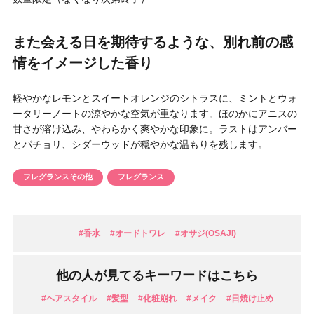
円 〜
円
アイテム
また会える日を期待するような、別れ前の感
情をイメージした香り
目的・用途
・
悩みなど
軽やかなレモンとスイートオレンジのシトラスに、ミントとウォ
ータリーノートの涼やかな空気が重なります。ほのかにアニスの
発売日
甘さが溶け込み、やわらかく爽やかな印象に。ラストはアンバー
とパチョリ、シダーウッドが穏やかな温もりを残します。
検索
フレグランスその他
フレグランス
#香水
#オードトワレ
#オサジ(OSAJI)
他の人が見てるキーワードはこちら
#ヘアスタイル
#髪型
#化粧崩れ
#メイク
#日焼け止め