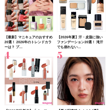
【最新】マニキュアのおすすめ
【石井美保さん】おすすめの
【最新】マニキュアのおすすめ
【2026年】ボディ用日焼け止
【2026夏】「歯磨き粉・オー
【2026年夏】おすすめの髪型
【鈴木えみさんの愛用品30選】
【ルナソルアイシャドウ】アイ
【2026年夏】汗・皮脂に強い
【クリスマスコフレ2026】ク
【2026年夏】汗・皮脂に強い
【2026夏】「リップケア」ラ
【板野友美さんの美活】「最
【2026年夏】小顔に見えるボ
【無印良品】スキンケア×衣料
【セザンヌ】「ブライトカラー
20選！ 2026年のトレンドカラ
「ブライトニング」11選！ ス
20選！ 2026年のトレンドカラ
めUVのおすすめ20選！ この夏
ラルケア」ランキングTOP5！
36選！ショート・ボブ・ミディ
コスメ・スキンケア・ヘアケア
カラーレーションN新色・限定
ファンデーション20選！ 滝汗
リニークのホリデーコフレを一
ファンデーション20選！ 滝汗
ンキングTOP5！＜美容マニア
近、下の歯の矯正を再開したん
ブの髪型37選！ レイヤー・切
素材の最強タッグで実現！ 着
シーラー」新色グリーンが8/7
ーは？ プ…
キンケアからサプ…
ーは？ プ…
注目の人気…
＜美容マニア…
アム・ロング…
etc.お気に…
色をイエベ・ブ…
でも崩れない…
挙紹介！ 人気…
でも崩れない…
集団・マキア…
です」オーラルケア…
りっぱなしな…
るだけで保湿でき…
に発売｜既存色…