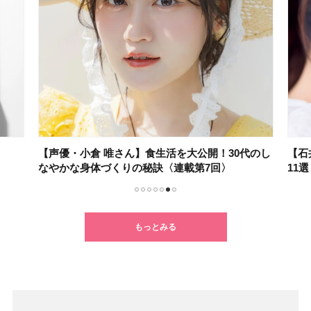
【声優・小倉 唯さん】食生活を大公開！30代のし
【石
なやかな身体づくりの秘訣〈連載第7回〉
11
1
2
3
4
5
6
7
もっとみる