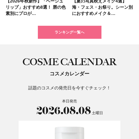
【2026年秋新作】「ベージュ
【2026夏】「シートマスク・
【2026年秋新作】「ベージュ
【ニベア】美容液リップクリー
【2026夏】「インナーケア・
【最新】髪のうねり・広がり・
【2026年8月の一粒万倍日】お
【ジョー マローン ロンドン】
【夏の写真映えメイク4選】
【2026夏】「洗顔料」ランキ
【夏の写真映えメイク4選】
【石井美保さん・50歳のボディ
【石井美保さんのおすすめお菓
【2026年夏】透明感カラーの
【読者プレゼント】羽の見えな
先行販売でゲット🧡LUNASOL
リップ」おすすめ8選！ 唇の色
パック」ランキングTOP5！＜
リップ」おすすめ8選！ 唇の色
ム＆ボディスクラブが新登場！
サプリ」ランキングTOP5！＜
くせ毛におすすめのシャンプー
すすめの開運コスメ＆美容アイ
大人気フレグランス「ウッド
海・フェス・お祭り。シーン別
ングTOP5！＜マキアビューテ
海・フェス・お祭り。シーン別
ケア愛用品16選】首・手・バス
子＆お茶10選】手土産にもぴっ
髪色おすすめ20選！ ブリーチ
いハンディファン
アイカラーレーションN 23
素別にプロが…
マキアビュー…
素別にプロが…
大人気の色付き…
美容マニア集…
17選
テム10選！
セージ ＆ シ…
におすすめメイク＆…
ィーズが投票…
におすすめメイク＆…
トのパーツケ…
たり
あり・なし別…
「baramood」を3名様…
Rosy…
ランキング一覧へ
COSME CALENDAR
コスメカレンダー
話題のコスメの発売日を今すぐチェック！
本日発売
2026.08.08
土曜日