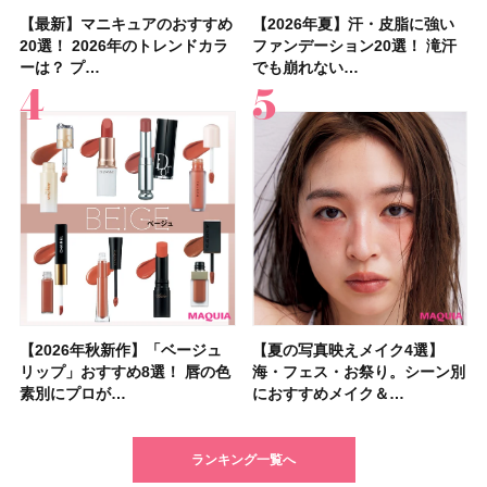
【最新】マニキュアのおすすめ
【石井美保さん】おすすめの
【最新】マニキュアのおすすめ
【2026年】ボディ用日焼け止
【2026夏】「歯磨き粉・オー
【2026年夏】おすすめの髪型
【鈴木えみさんの愛用品30選】
【ルナソルアイシャドウ】アイ
【2026年夏】汗・皮脂に強い
【クリスマスコフレ2026】ク
【2026年夏】汗・皮脂に強い
【2026夏】「リップケア」ラ
【板野友美さんの美活】「最
【2026年夏】小顔に見えるボ
【無印良品】スキンケア×衣料
【セザンヌ】「ブライトカラー
20選！ 2026年のトレンドカラ
「ブライトニング」11選！ ス
20選！ 2026年のトレンドカラ
めUVのおすすめ20選！ この夏
ラルケア」ランキングTOP5！
36選！ショート・ボブ・ミディ
コスメ・スキンケア・ヘアケア
カラーレーションN新色・限定
ファンデーション20選！ 滝汗
リニークのホリデーコフレを一
ファンデーション20選！ 滝汗
ンキングTOP5！＜美容マニア
近、下の歯の矯正を再開したん
ブの髪型37選！ レイヤー・切
素材の最強タッグで実現！ 着
シーラー」新色グリーンが8/7
ーは？ プ…
キンケアからサプ…
ーは？ プ…
注目の人気…
＜美容マニア…
アム・ロング…
etc.お気に…
色をイエベ・ブ…
でも崩れない…
挙紹介！ 人気…
でも崩れない…
集団・マキア…
です」オーラルケア…
りっぱなしな…
るだけで保湿でき…
に発売｜既存色…
【2026年秋新作】「ベージュ
【2026夏】「シートマスク・
【2026年秋新作】「ベージュ
【ニベア】美容液リップクリー
【2026夏】「インナーケア・
【最新】髪のうねり・広がり・
【2026年8月の一粒万倍日】お
【ジョー マローン ロンドン】
【夏の写真映えメイク4選】
【2026夏】「洗顔料」ランキ
【夏の写真映えメイク4選】
【石井美保さん・50歳のボディ
【石井美保さんのおすすめお菓
【2026年夏】透明感カラーの
【読者プレゼント】羽の見えな
先行販売でゲット🧡LUNASOL
リップ」おすすめ8選！ 唇の色
パック」ランキングTOP5！＜
リップ」おすすめ8選！ 唇の色
ム＆ボディスクラブが新登場！
サプリ」ランキングTOP5！＜
くせ毛におすすめのシャンプー
すすめの開運コスメ＆美容アイ
大人気フレグランス「ウッド
海・フェス・お祭り。シーン別
ングTOP5！＜マキアビューテ
海・フェス・お祭り。シーン別
ケア愛用品16選】首・手・バス
子＆お茶10選】手土産にもぴっ
髪色おすすめ20選！ ブリーチ
いハンディファン
アイカラーレーションN 23
素別にプロが…
マキアビュー…
素別にプロが…
大人気の色付き…
美容マニア集…
17選
テム10選！
セージ ＆ シ…
におすすめメイク＆…
ィーズが投票…
におすすめメイク＆…
トのパーツケ…
たり
あり・なし別…
「baramood」を3名様…
Rosy…
ランキング一覧へ