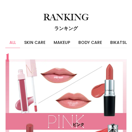
RANKING
ランキング
ALL
SKIN CARE
MAKEUP
BODY CARE
BIKATSU
すべて
スキンケア
メイク
ボディケア
美活
ヘア
ライフスタイル
ビューティーズ