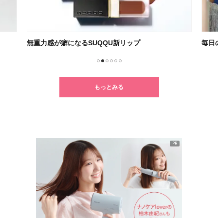
毎日の歯磨きがワクワクするひと時に！
クセ
1
2
3
4
5
6
もっとみる
PR