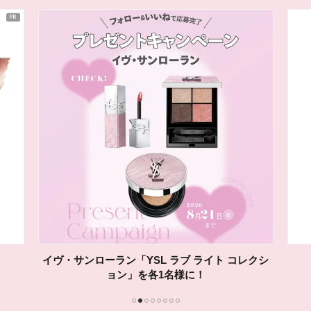
ADDICTIONの「マイクロピーリング トナー」を
10名様に！
1
2
3
4
5
6
7
8