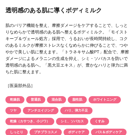
円 〜
円
透明感のある肌に導くボディミルク
アイテム
肌のバリア機能を整え、摩擦ダメージをケアすることで、しっと
目的・用途
りなめらかで透明感のある肌へ整えるボディミルク。「モイスト
・
悩みなど
キープ＆ヴェール処方」採用で、うるおいが長時間持続し、コク
のあるミルクが摩擦ストレスなくなめらかに伸びることで、つや
やかで美しい肌に整えます。「トラネキサム酸PT」配合で、摩擦
発売日
ダメージによるメラニンの生成を抑え、シミ・ソバカスを防いで
透明感のある肌へ。「黒大豆エキス」が、豊かなハリと弾力に満
ちた肌に整えます。
検索
［医薬部外品］
乾燥肌
普通肌
混合肌
脂性肌
ホワイトニング
ツヤ
アンチエイジング
ハリ、弾力不足
乾燥（カサつき、小ジワ）
シミ、ソバカス
くすみ
しっとり
プチプラコスメ
ボディケア
バス＆ボディケア