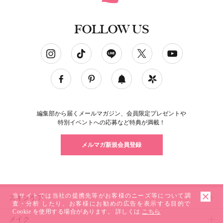
FOLLOW US
ソーシャルネットワークアカウント
編集部から届くメールマガジン、会員限定プレゼントや
特別イベントへの応募など特典が満載！
メルマガ新規会員登録
当サイトでは当社の提携先等がお客様のニーズ等について調
スキンケア
査・分析 したり、お客様にお勧めの広告を表示する目的で
Cookie を使用する場合があります。 詳しくは
こちら
メイク
スキンケアトップ