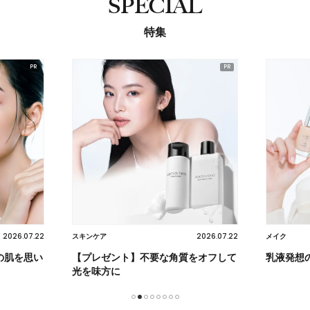
SPECIAL
特集
2026.07.22
2026.08.06
メイク
スキンケア
をオフして
乳液発想のミルク ファンデーション
諦めてい
1
2
3
4
5
6
7
8