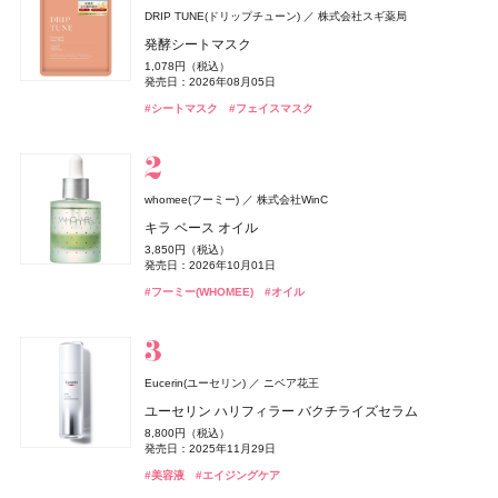
DRIP TUNE(ドリップチューン)
株式会社スギ薬局
whomee(フーミー)
セザンヌ(CEZANNE)
NAIL HOLIC
レイフズ(Lāfe’ｓ)
SALONIA
TAMBURINS(タンバリンズ)
Oh! Baby
MUCHA(ミュシャ)
ファンケル(FANCL)
セザンヌ(CEZANNE)
ジョー マローン ロンドン(JO MALONE LONDON)
セザンヌ(CEZANNE)
ハウス オブ ローゼ
I-ne
コーセー コスメニエンス
石澤研究所
マッシュビューティーラボ
株式会社WinC
ファンケル
セザンヌ化粧品
セザンヌ化粧品
セザンヌ化粧品
IICOMBINED JAPAN
発酵シートマスク
ジョー マローン ロンドン
ミルク ファンデーション
ウォータリーティントリップ
ネイルホリック
ホールボディ フレッシュスプレー
グロッシーケア メタルカッサコーム
PERFUME CHAMO
Oh!Baby ボディケアギフト a
ミュシャ インセンス
えんきんプレミアム
ウォータリーティントリップ
ウォータリーティントリップ
1,078円（税込）
ブラック シダーウッド & ジュニパー アフターシェーブ ロ
3,190円（税込）
660円（税込）
330円（税込）
2,200円（税込）
2,970円（税込）
18,600円（税込）
3,300円（税込）
3,960円（税込）
4,700円（税込）
660円（税込）
660円（税込）
発売日：2026年08月05日
ョン
発売日：2026年08月21日
発売日：2026年08月07日
発売日：2024年04月16日
発売日：2026年07月15日
発売日：2026年08月03日
発売日：2026年11月01日
発売日：2026年07月23日
発売日：2026年02月17日
発売日：2026年08月07日
発売日：2026年08月07日
#タンバリンズ(TAMBURINS)
#フレグランス
#シートマスク
#フェイスマスク
9,460円（税込）
#フーミー(WHOMEE)
#セザンヌ(CEZANNE)
#コーセー(KOSÉ)
#プチプラ
#ツール
#ハウス オブ ローゼ(HOUSE OF ROSE)
#ミュシャ(MUCHA)
#ファンケル(FANCL)
#セザンヌ(CEZANNE)
#セザンヌ(CEZANNE)
#ボディケア
#ネイルカラー
#フレグランス
#サプリ
#ファンデーション
#リップ
#リップ
#リップ
#クリスマスコフレ
発売日：2026年04月24日
#ジョーマローンロンドン(JO MALONE LONDON)
#化粧水
グッチ ビューティ
コティジャパン合同会社
whomee(フーミー)
株式会社WinC
セザンヌ(CEZANNE)
ディオール(DIOR)
CoenRich(コエンリッチ)
スキンアクア
Straine(ストレイン)
SHIRORU(シロル)
ベネクス
Attenir(アテニア)
DRIP TUNE(ドリップチューン)
DRIP TUNE(ドリップチューン)
ベネクス
ロート製薬
アテニア
パルファン・クリスチャン・ディオール
SHIRORU(シロル)
Aiロボティクス株式会社
セザンヌ化粧品
コーセーコスメポート
株式会社スギ薬局
株式会社スギ薬局
グッチ フローラ ゴージャス オーキッド オードパルファ
キラ ベース オイル
ブライトカラーシーラー
ディオール アディクト クチュール リップスティック ケ
ザ プレミアム 薬用リンクルホワイト ハンドクリーム 金
ヒアルロンセラムUV
ストレートヘアミスト
SHIRORU クリスマスコフレ2026
Elite Package
かんせつスマート
発酵シートマスク
発酵シートマスク
ム インテンス
3,850円（税込）
murphy(マーフィー)
I-ne
ース
木犀の香り ポケモンスペシャルパッケージ
748円（税込）
1,320円（税込）
1,980円（税込）
3,960円（税込）
13,420円（税込）
2,695円（税込）
1,078円（税込）
1,078円（税込）
発売日：2026年10月01日
24,970円（税込）
薬用 UV オールインワンジェル
発売日：2026年08月07日
発売日：2026年08月01日
発売日：2026年11月01日
発売日：2026年04月03日
発売日：2020年06月16日
発売日：2026年08月05日
発売日：2026年08月05日
5,500円（税込）
発売日：2026年08月03日
発売日：2026年09月01日
#ロート製薬
#UV
#フーミー(WHOMEE)
#オイル
発売日：2026年08月14日
2,750円（税込）
#セザンヌ(CEZANNE)
#トリートメント
#シロル(SHIRORU)
#ボディケア
#アテニア(Attenir)
#シートマスク
#シートマスク
#フェイスマスク
#フェイスマスク
#ヘアトリートメント
#サプリ
#クリスマスコフレ
#コンシーラー
#ハンドクリーム
#グッチ(GUCCI）
#ハンドケア
#フレグランス
発売日：2026年01月30日
#リップ
#リップスティック
#オールインワン
#メンズコスメ
athletia(アスレティア)
エキップ
Eucerin(ユーセリン)
ニベア花王
エルメス(HERMÈS)
YOLU(ヨル)
エトヴォス(ETVOS)
BAKUNE
ファンケル(FANCL)
ディオール(DIOR)
ディオール(DIOR)
TENTIAL
I-ne
パルファン・クリスチャン・ディオール
パルファン・クリスチャン・ディオール
ファンケル
エルメスジャポン
エトヴォス
CoenRich(コエンリッチ)
CHANEL(シャネル)
CHANEL
コーセーコスメポート
スキンプロテクション UVジェル
ユーセリン ハリフィラー バクチライズセラム
ディオール(DIOR)
パルファン・クリスチャン・ディオール
《ソレイユ ドゥ エルメス プードル ボン ミン レヨナン
メロウナイトリペア ミルクヘアマスク
2026 ホリデーコフレ
BAKUNE パイル
濃縮大豆イソフラボン 乳酸菌プラス
ディオール アディクト クチュール リップスティック ケ
ディオール アディクト クチュール リップスティック ケ
ザ プレミアム 薬用リンクルナイト ハンドクリーム ポケ
チャンス オー スプランディド オードゥ パルファム
5,500円（税込）
8,800円（税込）
オードメディカオム(EAUDE MEDICA homme)
桃谷順天館
ト》
ルージュ ディオール オン ステージ
ース
ース
発売日：2026年03月06日
1,650円（税込）
9,900円（税込）
25,960円（税込）
1,980円（税込）
モンスペシャルパッケージ
発売日：2025年11月29日
17,600円（税込）
薬用アクネケアゲル
発売日：2026年08月04日
発売日：2026年11月04日
発売日：2025年01月16日
17,160円（税込）
5,940円（税込）
発売日：2026年01月09日
5,500円（税込）
5,500円（税込）
発売日：2026年08月03日
#アスレティア（athletia）
#睡眠
#リラックス
#UV
#美容液
#エイジングケア
発売日：2026年04月17日
発売日：2025年09月19日
発売日：2026年08月14日
発売日：2026年08月14日
2,420円（税込）
#トリートメント
#エトヴォス(Etvos)
#ファンケル(FANCL)
#ヘアトリートメント
#クリスマスコフレ
#サプリ
#シャネル(CHANEL)
#フレグランス
#ハンドクリーム
#ハンドケア