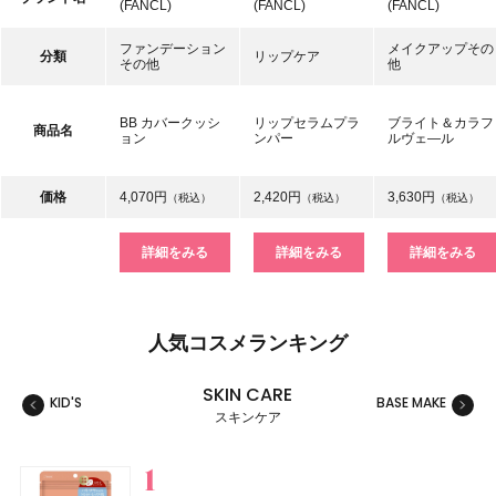
(FANCL)
(FANCL)
(FANCL)
ファンデーション
メイクアップその
分類
リップケア
その他
他
BB カバークッシ
リップセラムプラ
ブライト＆カラフ
商品名
ョン
ンパー
ルヴェ―ル
価格
4,070円
2,420円
3,630円
（税込）
（税込）
（税込）
詳細をみる
詳細をみる
詳細をみる
人気コスメランキング
SKIN CARE
KID'S
BASE MAKE
MAKE
スキンケア
スキンケア
ベースメイク
メイクアップ
ネイル＆ハンド
バス＆ボディケア
ヘアケア
フレグランス
キット
リラクゼーション
健康食品、ドリンク
美容ギア
メンズ
キッズ