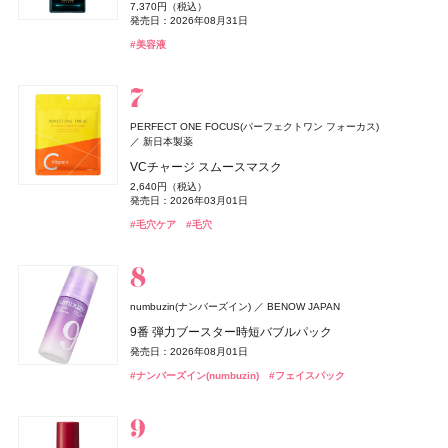
2,398円（税込）
17,600円（税込）
10,152円（税込）
825円（税込）
ァム
7,370円（税込）
NARS
セザンヌ(CEZANNE)
薬用アクネケアBB
セザンヌ(CEZANNE)
NARS JAPAN
セザンヌ化粧品
セザンヌ化粧品
発売日：2025年05月29日
発売日：2026年10月09日
発売日：2023年08月10日
発売日：2025年04月16日
8,030円（税込）
発売日：2026年08月31日
デュカート
シャンティ
20,790円（税込）
よーじや
株式会社よーじや
発売日：2026年02月27日
2,530円（税込）
インセイシャブル リキッドブラッシュ
発売日：2026年05月28日
ブライトカラーシーラー
ブライトカラーシーラー
#ヘアケア
#クリニーク(CLINIQUE)
#サプリ
#便秘解消
#シャンプー
#クリスマスコフレ
#オーラルケア
#美容液
ネイルショットセラム 01
ねむり ピローミスト
発売日：2021年10月04日
5,390円（税込）
748円（税込）
748円（税込）
#クロエ(Chloé)
#フレグランス
990円（税込）
2,420円（税込）
発売日：2026年08月05日
発売日：2026年08月07日
#BBクリーム
発売日：2026年08月07日
発売日：2026年02月23日
発売日：2025年11月21日
#ナーズ(NARS)
#セザンヌ(CEZANNE)
#セザンヌ(CEZANNE)
#チーク
#コンシーラー
#コンシーラー
#デュカート(Ducato)
#ネイルケア
#睡眠
#リラクゼーション
コスメデコルテ
コーセー
Diane Perfect Beauty(ダイアン パーフェクトビューティー)
イプサ(IPSA)
DHC(ディーエイチシー)
イプサ
DHC
ニベア
ニベア花王
PERFECT ONE FOCUS(パーフェクトワン フォーカス)
トーン＆フラット パーフェクティング パレット
株式会社ネイチャーラボ
新日本製薬
ヴィーナススパ
フィッツコーポレーション
MEキット
ナノアクティブ コラーゲン
ルーセントビューティ 浸透保湿美容クリームスクラブ
ジョー マローン ロンドン(JO MALONE LONDON)
6,600円（税込）
エクストラフレッシュ＆リペア シャンプー＆トリート
VCチャージ スムースマスク
11,550円（税込）
2,980円（税抜）
1,430円（税込）
パフュームスティック（ディアレストビューティ）
発売日：2026年08月21日
ジョー マローン ロンドン
M・A・C(マック)
メント グレープフルーツ&ペパーミントの香り
ちふれ
ちふれ
ちふれ化粧品
ちふれ化粧品
M・A・C
発売日：2026年08月20日
発売日：2019年03月07日
発売日：2026年08月29日
2,640円（税込）
CHANEL(シャネル)
CHANEL
1,500円（税抜）
ドウシシャ
株式会社ドウシシャ
#コスメデコルテ(DECORTÉ)
ブラック シダーウッド & ジュニパー シェービング クリ
#コンシーラー
1,320円（税込）
発売日：2026年03月01日
ポケット プラッシーズ ミニ ブラシ キット
発売日：2018年09月01日
チーク プライマー
チーク プライマー
#イプサ(IPSA)
#スキンケア
#ニベア(NIVEA)
#ボディケア
ル ジェル コート N
ーム
ベビーゴリラのひとつかみ夏
発売日：2026年04月01日
10,560円（税込）
990円（税込）
990円（税込）
#毛穴ケア
#毛穴
4,620円（税込）
9,460円（税込）
2,178円（税込）
発売日：2026年08月21日
#ダイアン(Diane)
発売日：2026年08月10日
発売日：2026年08月10日
#シャンプー
発売日：2023年06月02日
発売日：2026年04月24日
発売日：2026年04月20日
SPIC(スピック)
スピック
#マック(M･A･C)
#ちふれ(CHIFURE)
#ちふれ(CHIFURE)
#メイクブラシ
#チーク
#チーク
#シャネル(CHANEL)
#ジョーマローンロンドン(JO MALONE LONDON)
#ネイル
#クリーム
#むくみ
#足のむくみ
エレガンス
エレガンス コスメティックス
ヴィーナススパ
フィッツコーポレーション
リポ-カプセル ビタミンC
ＨＡＣＣＩ
HACCI's JAPAN.LLC
GWHITE(ジーホワイト)
I-ne
ラスターモイスト ヴェール
7,200円（税抜）
パフュームスティック
numbuzin(ナンバーズイン)
BENOW JAPAN
ハニーカルーセル 〜夢の続き〜 PINK
薬用ホワイトニングハミガキ
コアミー
アリミノ
8,800円（税込）
1,500円（税抜）
9番 弾力ブースター時短バブルパック
22,000円（税込）
1,980円（税込）
発売日：2026年09月18日
発売日：2017年09月01日
オペラ
プロフィデンス ヘアマスク M
whomee(フーミー)
whomee(フーミー)
イミュ
株式会社WinC
株式会社WinC
発売日：2026年10月23日
発売日：2026年03月01日
発売日：2026年08月01日
デュカート
DISM(ディズム)
シャンティ
アンファー
ドウシシャ
株式会社ドウシシャ
#エレガンス(Elegance)
#フェイスパウダー
4,400円（税込）
グロウリップティント
キラ ベース オイル
キラ ベース オイル
#ハッチ(HACCI)
#クリスマスコフレ
#オーラルケア
#歯磨き粉
#ナンバーズイン(numbuzin)
自爪補強カラー
EMS EER メディスキンケアデバイス
#フェイスパック
ゴリラのハグ夏
発売日：2026年05月12日
ザ・コラーゲン
資生堂
1,980円（税込）
3,850円（税込）
3,850円（税込）
990円（税込）
35,200円（税込）
4,950円（税込）
発売日：2026年08月20日
#アリミノ(ARIMINO)
発売日：2026年10月01日
発売日：2026年10月01日
#トリートメント
発売日：2026年10月13日
ザ・コラーゲン＜ドリンク＞
発売日：2024年10月23日
バンフォード
ピューリティ
#オペラ(OPERA)
#フーミー(WHOMEE)
#フーミー(WHOMEE)
#リップ
#オイル
#オイル
249円（税抜）
#デュカート(Ducato)
#美顔器
#美容家電
#ネイルポリッシュ
ボディスプラッシュ ワン イブニング
イヴ・サンローラン
イヴ・サンローラン・ボーテ
発売日：2009年03月01日