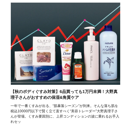
【秋のボディぐすみ対策】6品買っても1万円未満！大野真
理子さんがおすすめの保湿&角質ケア
一年で一番くすみが出る、“肌暴落シーズン”が到来。そんな落ち肌を
税込10000円以下で賢く立て直すべく“美容トレーダー”大野真理子さ
んが登場。くすみ要因別に、上昇コンディションの波に乗れるお手入
れセッ