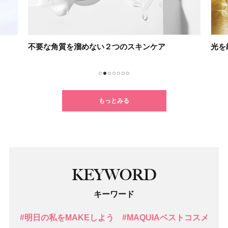
光を紡ぐケアで未来の肌を思いのままに
乳液
1
2
3
4
5
6
7
もっとみる
KEYWORD
キーワード
#明日の私をMAKEしよう
#MAQUIAベストコスメ