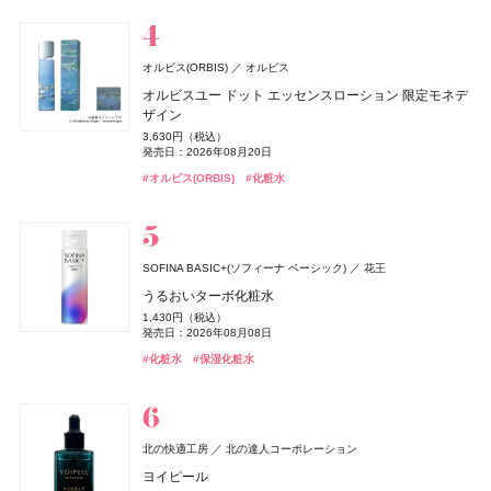
発売日：2021年11月08日
#エルメス(Hermès)
#パルファン･クリスチャン･ディオール(PARFUMS CHRISTIAN
#リップ
#リップ
#リップスティック
#リップスティック
#フェイスパウダー
DIOR)
#オールインワン
#オールインワンジェル
#リップ
Hits Different(ヒッツ ディファレント)
newmine(ニューミン)
西川
オルビス(ORBIS)
オルビス
BOTANIST
キールズ
CLEVER(クレバー)
日本ロレアル
I-ne
株式会社ネイチャーラボ
株式会社マツキヨココカラ＆カンパニー
アユーラ(AYURA)
アユーラ
フローラノーティス ジルスチュアート
ピローケース
オルビスユー ドット エッセンスローション 限定モネデ
ケイト
ディオール(DIOR)
ディオール(DIOR)
カネボウ化粧品
パルファン・クリスチャン・ディオール
パルファン・クリスチャン・ディオール
ジルスチュアート ビューティ
ボタニカルヘアミルク 02
ハンド&リップ ミニギフトセット
クリアプロテイン マッスル ぶどう味
マウスセラム ミスト キャラメルトフィー
メディテーションオードパルファム ディープドロップ
ザイン
6,600円（税込）
オードメディカオム(EAUDE MEDICA homme)
桃谷順天館
ジュレリープコンシーラー
ルージュ ディオール オン ステージ
ルージュ ディオール オン ステージ
1,650円（税込）
2,750円（税込）
3,974円（税込）
1,320円（税込）
ネイルオイルエッセンス
5,500円（税込）
3,630円（税込）
ちふれ
薬用アクネケアローション
ちふれ化粧品
発売日：2026年08月01日
発売日：2026年12月03日
発売日：2024年09月01日
発売日：2026年09月11日
1,650円（税込）
発売日：2026年10月30日
5,940円（税込）
5,940円（税込）
発売日：2026年08月20日
2,970円（税込）
発売日：2025年10月25日
発売日：2025年09月19日
発売日：2025年09月19日
2,200円（税込）
チーク プライマー
発売日：2025年01月10日
#ボタニスト(BOTANIST)
#キールズ(Kiehl's)
#筋トレ
#プロテイン
#クリスマスコフレ
#トリートメント
#オーラルケア
#アユーラ(AYURA)
#フレグランス
#オルビス(ORBIS)
#化粧水
発売日：2021年11月08日
#ケイト(KATE)
#パルファン･クリスチャン･ディオール(PARFUMS CHRISTIAN
#パルファン･クリスチャン･ディオール(PARFUMS CHRISTIAN
#コンシーラー
990円（税込）
#フローラノーティス ジルスチュアート（Flora Notis JILL
DIOR)
DIOR)
発売日：2026年08月10日
Keeps(キープス)
#化粧水
西川
STUART）
#ちふれ(CHIFURE)
Keeps クッション for beauty
#リップ
#リップ
#チーク
#ネイルケア
14,300円（税込）
ZEN shampoo
キールズ
トランシーノ
日本ロレアル
第一三共ヘルスケア
王子製薬
ニベア
ニベア花王
CHANEL(シャネル)
CHANEL
SOFINA BASIC+(ソフィーナ ベーシック)
花王
キスミー フェルム
KISSME（伊勢半）
ZEN shampoo コンディショナー
瞬間バリア※クリーム UFC ミニギフトセット
トランシーノ®EX［第1類医薬品］
ニベアUV ディープ プロテクト&ケア ジェル
レ ゼクストレ ドゥ シャネル パース スプレイ セット
うるおいターボ化粧水
オードメディカオム(EAUDE MEDICA homme)
桃谷順天館
クッションワンダー ステイカバーSP
2,398円（税込）
3,190円（税込）
7,260円（税込）
1,078円（税込）
93,830円（税込）
1,430円（税込）
ルナソル
whomee(フーミー)
薬用アクネケアウォッシュ
whomee(フーミー)
カネボウ化粧品
株式会社WinC
株式会社WinC
発売日：2025年05月29日
発売日：2026年12月03日
発売日：2024年03月08日
発売日：2025年02月08日
CoenRich(コエンリッチ)
コーセーコスメポート
3,520円（税込）
発売日：2026年06月19日
発売日：2026年08月08日
発売日：2026年09月10日
1,980円（税込）
アイカラーレーションN
nishikawa
ミルク ファンデーション
ミルク ファンデーション
西川
#ヘアケア
#キールズ(Kiehl's)
#美白
#美白ケア
#コンディショナー
#スキンケア
#ニベア(NIVEA)
#UV
薬用エクストラガード ハンドクリーム ポケモンスペシ
#シャネル(CHANEL)
#フレグランス
#化粧水
#保湿化粧水
発売日：2021年11月08日
#ファンデーション
#クッションファンデ
7,700円（税込）
3,190円（税込）
3,190円（税込）
ャルパッケージ
#005 punitoro まくら
発売日：2026年09月04日
発売日：2026年08月21日
#洗顔
発売日：2026年08月21日
#洗顔料
発売日：2026年08月03日
6,600円（税込）
#ルナソル(LUNASOL)
#フーミー(WHOMEE)
#フーミー(WHOMEE)
#ファンデーション
#ファンデーション
#アイシャドウ
#ハンドクリーム
#ハンドケア
#睡眠
ZEN shampoo
クリニーク
KINS(キンズ)
クリニーク ラボラトリーズ
KINS(キンズ)
王子製薬
小林製薬
小林製薬
クロエ
コティジャパン合同会社
北の快適工房
北の達人コーポレーション
ディオール(DIOR)
パルファン・クリスチャン・ディオール
ZEN shampoo シャンプー
イーブン ベター ダブル セラム セット 27
SUPPLEMENTS GUT+
糸ようじ コンパクトヘッドタイプ
クロエ アトリエ デ フルール スー レ パン オードパルフ
ヨイピール
オードメディカオム(EAUDE MEDICA homme)
桃谷順天館
ディオール フォーエヴァー フルイド スキン グロウ