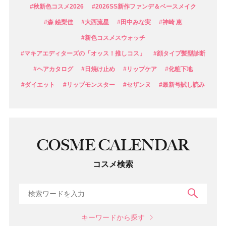
#秋新色コスメ2026
#2026SS新作ファンデ＆ベースメイク
#森 絵梨佳
#大西流星
#田中みな実
#神崎 恵
#新色コスメスウォッチ
#マキアエディターズの「オッス！推しコス」
#顔タイプ髪型診断
#ヘアカタログ
#日焼け止め
#リップケア
#化粧下地
#ダイエット
#リップモンスター
#セザンヌ
#最新号試し読み
COSME CALENDAR
コスメ検索
検索
キーワードから探す