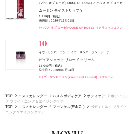
B.A
ポーラ
LAFRENDY botanical(ラフレンディー ボタニカル)
ハウス オブ ローゼ(HOUSE OF ROSE)
ハウス オブ ローゼ
18,000円（税抜）
ラディアント タッチ グロウパクト<コレクター>
CPコスメティクス
発売日：2016年03月01日
B.A シンボリックコレクション
ムーミン モイストリップ Y
ジョー マローン ロンドン(JO MALONE LONDON)
スティーブンノル コレクション
コーセー
12,320円（税込）
ボディタイムクリーム
26,400円（税込）
ジョー マローン ロンドン
発売日：2026年08月21日
1,210円（税込）
&be(アンドビー)
スムース ストレート シャンプー
ルナソル
ルナソル
カネボウ化粧品
カネボウ化粧品
Clue(クルー)
発売日：2026年11月01日
3,850円（税込）
発売日：2026年11月01日
CoenRich(コエンリッチ)
DISM(ディズム)
アンファー
コーセーコスメポート
ラベンダー & ホワイト シダー リネン スプレー
#イヴ・サンローラン(Yves Saint Laurent)
ByGLOW(バイグロー)
Hamee(ハミィ)
#ファンデーション
発売日：2021年12月06日
1,760円（税込）
リップカラーデュオ
アイカラーレーションN
アイカラーレーションN
#ポーラ(POLA)
#クリスマスコフレ
#ハウス オブ ローゼ(HOUSE OF ROSE)
ザ プレミアム 薬用リンクルホワイト ハンドクリーム ポ
AZオイルコントロールクリーム
#クリスマスコフレ
発売日：2026年03月16日
9,460円（税込）
リポアイロン サークルショット タブレット
#ボディケア
#アンチエイジング
バンフォード
ピューリティ
1,980円（税込）
7,700円（税込）
7,700円（税込）
発売日：2026年04月10日
ケモンスペシャルパッケージ
2,750円（税込）
発売日：2026年08月03日
#スティーブン・ノル(STEPHEN KNOLL)
発売日：2026年09月04日
発売日：2026年09月04日
#シャンプー
756円（税込）
ボディスプラッシュ ワン モーニング
発売日：2024年09月25日
発売日：2026年08月03日
#ジョーマローンロンドン(JO MALONE LONDON)
発売日：2026年07月23日
#アンドビー(＆be)
#ルナソル(LUNASOL)
#ルナソル(LUNASOL)
#リップ
#アイシャドウ
#アイシャドウ
18,000円（税抜）
#クリーム
#メンズコスメ
#ハンドクリーム
#ハンドケア
whomee(フーミー)
株式会社WinC
#インナーケア
#インナービューティー
発売日：2016年03月01日
フローラノーティス ジルスチュアート
イヴ・サンローラン
イヴ・サンローラン・ボーテ
スムース スキン ベース
ジルスチュアート ビューティ
ボンド・ナンバーナイン
ブルーベル・ジャパン
ピュアショット リロード クリーム
コアミー
アリミノ
2,970円（税込）
スウィートオスマンサス オードパルファン & リペアヘ
セント・オブ・ピース ボディシルク
発売日：2026年08月21日
18,040円（税込）
3CE
トリートメント オイル EX
アオイル
Oh! Baby
Oh! Baby
日本ロレアル
ハウス オブ ローゼ
ハウス オブ ローゼ
16,500円（税抜）
発売日：2026年09月04日
DISM(ディズム)
アンファー
CoenRich(コエンリッチ)
コーセーコスメポート
#フーミー(WHOMEE)
#化粧下地
発売日：2014年09月03日
3,800円（税抜）
5,390円（税込）
ベルベット リップティント
Oh!Baby ボディケアギフト a
Oh!Baby ボディケアギフト a
#イヴ・サンローラン(Yves Saint Laurent)
GGポアケアフォームマスク
#クリーム
発売日：2020年04月22日
発売日：2026年08月07日
ナイトリニュー ハンドクリーム ポケモンスペシャルパ
2,530円（税込）
3,300円（税込）
3,300円（税込）
2,750円（税込）
ッケージ
発売日：2026年08月08日
#フローラノーティス ジルスチュアート（Flora Notis JILL
発売日：2026年11月01日
発売日：2026年11月01日
発売日：2024年09月25日
STUART）
発売日：2026年08月03日
#マットリップ
#ハウス オブ ローゼ(HOUSE OF ROSE)
#ハウス オブ ローゼ(HOUSE OF ROSE)
#ティントリップ
#クリスマスコフレ
#クリスマスコフレ
#美容液
#フェイスマスク
TOP
コスメカレンダー
バス＆ボディケア
ボディケア
ボディミル
#ヘアオイル
#ハンドクリーム
#ハンドケア
ク ブライトニング＆エイジングケア
TOP
コスメカレンダー
ファンケル(FANCL)
ボディミルク ブライト
ニング＆エイジングケア