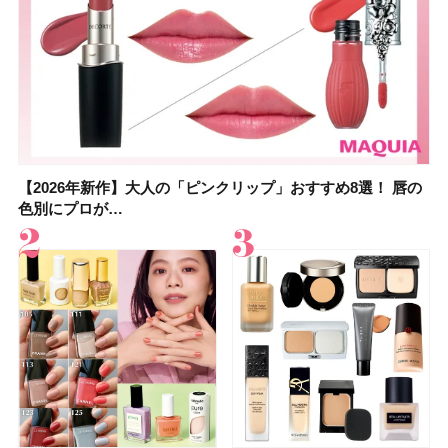
【2026年新作】大人の「ピンクリップ」おすすめ8選！ 唇の
【上田竜也さんのマイベストコスメ５選】大人になって開眼
【2026年新作】大人の「ピンクリップ」おすすめ8選！ 唇の
【2026夏】「香水・フレグランス」ランキングTOP5！＜美
【2026年最新】ダイエットや腸活におすすめの食品・ドリン
【2026年夏】40代におすすめの髪型30選！ 若く見える・手
【フォロー＆いいねで当たる】中国割烹旅館 掬水亭の宿泊券
【セザンヌ】8/7新色追加！「ウォータリーティントリップ
色別にプロが…
したからこそ愛が深…
色別にプロが…
容マニア・マ…
ク6選！ 美活…
入れが楽な…
を1組2名様にプ…
」10モモピュ…