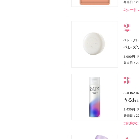
発売日：20
#シート
ペレ・グレイ
ペレズ
4,000円
発売日：20
SOFINA
うるお
薬局
1,430円
発売日：20
#化粧水