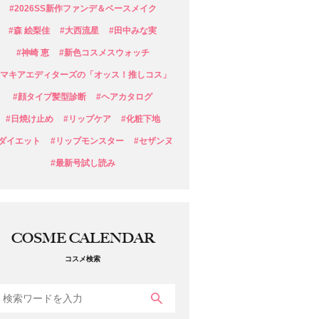
#2026SS新作ファンデ＆ベースメイク
#森 絵梨佳
#大西流星
#田中みな実
#神崎 恵
#新色コスメスウォッチ
#マキアエディターズの「オッス！推しコス」
#顔タイプ髪型診断
#ヘアカタログ
#日焼け止め
#リップケア
#化粧下地
#ダイエット
#リップモンスター
#セザンヌ
#最新号試し読み
COSME CALENDAR
コスメ検索
検索