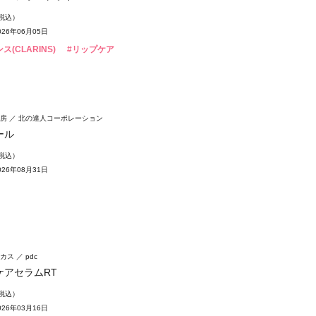
（税込）
26年06月05日
ス(CLARINS)
#リップケア
房
北の達人コーポレーション
ール
（税込）
26年08月31日
カス
pdc
ケアセラムRT
（税込）
26年03月16日