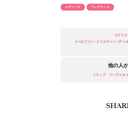
レディース
目的・用途
フレグランス
・
悩みなど
発売日
#クリスチ
#パルファン･クリスチャン･ディオール(
他の人
#リップ
#ヘアスタ
SHAR