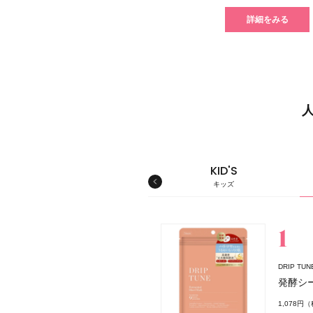
詳細をみる
MEN'S
KID'S
メンズ
キッズ
スキンケア
DRIP T
発酵シ
1,078円