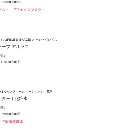
26年08月05日
マスク
#フェイスマスク
ス(PELE'S GRACE)
ペレ・グレイス
ソープ アオラニ
（税抜）
12年10月01日
 BASIC+(ソフィーナ ベーシック)
花王
いターボ化粧水
（税込）
26年08月08日
#保湿化粧水