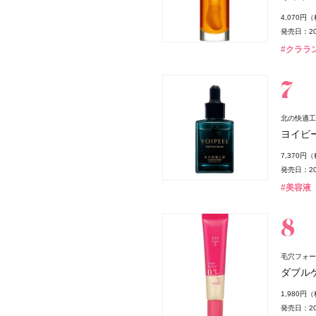
4,070円
イス
発売日：20
#クララン
北の快適工
ヨイピ
7,370円
発売日：20
#美容液
毛穴フォー
ダブル
1,980円
発売日：20