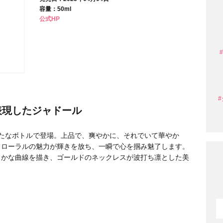
容量：50ml
公式HP
条件から探す
表現したジャドール
新たなボトルで登場。上品で、爽やかに、それでいて華やか
フローラルの魅力が輝きを放ち、一瞬で心を掴み魅了します。
らかな曲線を描き、ゴールドのネックレスが波打ち凛とした美
円 〜
円