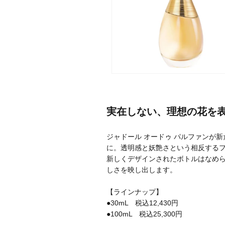
メーカー
ブランド
実在しない、理想の花を
ジャンル
ジャドール オードゥ パルファンが
肌質
に。透明感と妖艶さという相反する
新しくデザインされたボトルはなめ
金額
しさを映し出します。
【ラインナップ】
●30mL 税込12,430円
アイテム
●100mL 税込25,300円