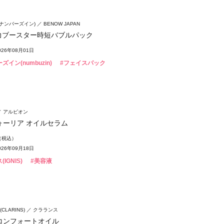
n(ナンバーズイン)
BENOW JAPAN
弾力ブースター時短バブルパック
26年08月01日
ズイン(numbuzin)
#フェイスパック
アルビオン
ォーリア オイルセラム
円（税込）
26年09月18日
IGNIS)
#美容液
LARINS)
クラランス
コンフォートオイル