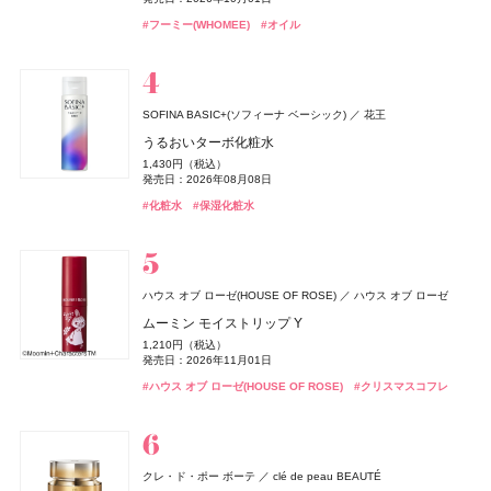
18,920円（税込）
3,850円（税込）
発売日：2026年08月05日
発売日：2026年02月01日
発売日：2026年11月01日
発売日：2026年05月19日
発売日：2026年08月03日
発売日：2026年08月03日
13,420円（税込）
1,078円（税込）
発売日：2026年08月05日
発売日：2026年09月10日
#ニベア(NIVEA)
#UV
#フーミー(WHOMEE)
#オイル
発売日：2026年04月03日
発売日：2026年04月30日
#ナーズ(NARS)
#トリートメント
#ポーラ(POLA)
#インナーケア
#アンドビー(＆be)
#アンドビー(＆be)
#インナービューティー
#チーク
#クリスマスコフレ
#ヘアトリートメント
#リップ
#リップ
#フレグランス
#香水
#ハンドクリーム
#ハンドケア
#ボディケア
#キャンメイク(CANMAKE)
#フェイスパウダー
オードメディカオム(EAUDE MEDICA homme)
桃谷順天館
薬用アクネケアローション
Hits Different(ヒッツ ディファレント)
2,200円（税込）
SOFINA BASIC+(ソフィーナ ベーシック)
花王
rom&nd(ロムアンド)
ReFa(リファ)
rom&nd(ロムアンド)
FATUITE(ファチュイテ)
ルナソル
ルナソル
カネボウ化粧品
カネボウ化粧品
MTG
株式会社韓国高麗人蔘社
株式会社韓国高麗人蔘社
株式会社FATUITE(ファチュイテ)
発売日：2021年11月08日
株式会社マツキヨココカラ＆カンパニー
THREE(スリー)
ACRO(アクロ)
オサジ(OSAJI)
日東電化工業株式会社
うるおいターボ化粧水
BAKUNE
TENTIAL
SHISEIDO
SHISEIDO(シセイドウ)
ハンオールブロウカラ
ReFa BEAUTECH DRYER SE
豆乳エディション ジューシーフラッシュリップオイル
ブライテスト アドバンストサプリメント
スキンフュージングフィルター
スキンフュージングフィルター
Wファイバー フロス
#化粧水
エッセンシャルセンツ R
ハンドクリーム N Utsuri〈ウツリ〉
1,430円（税込）
BAKUNE パイル
エッセンス スキングロウ ファンデーション
セット 06 グレープフィグ
1,210円（税込）
33,000円（税込）
9,720円（税込）
6,930円（税込）
6,930円（税込）
990円（税込）
発売日：2026年08月08日
5,940円（税込）
2,090円（税込）
発売日：2026年08月28日
発売日：2025年10月08日
発売日：2025年07月24日
発売日：2026年09月04日
発売日：2026年09月04日
発売日：2026年09月11日
25,960円（税込）
7,590円（税込）
発売日：2025年08月08日
1,760円（税込）
発売日：2026年09月02日
#化粧水
#保湿化粧水
発売日：2023年09月01日
発売日：2026年08月28日
#ロムアンド(rom＆nd)
#リファ(ReFa)
#ファチュイテ(FATUITE)
#ルナソル(LUNASOL)
#ルナソル(LUNASOL)
#美容家電
#ファンデーション
#ファンデーション
#眉マスカラ
#インナーケア
#オーラルケア
#睡眠
#リラックス
#スリー(THREE)
#フレグランス
#ハンドクリーム
#ハンドケア
#リキッドファンデーション
#ロムアンド(rom＆nd)
#リップ
#SHISEIDO
オードメディカオム(EAUDE MEDICA homme)
桃谷順天館
薬用アクネケアウォッシュ
1,980円（税込）
ハウス オブ ローゼ(HOUSE OF ROSE)
ハウス オブ ローゼ
rom&nd(ロムアンド)
アリィー
The Collagen(ザ・コラーゲン)
whomee(フーミー)
whomee(フーミー)
カネボウ化粧品
株式会社WinC
株式会社WinC
株式会社韓国高麗人蔘社
資生堂ビューティーウェルネス
ハウス オブ ローゼ(HOUSE OF ROSE)
newmine(ニューミン)
発売日：2021年11月08日
西川
ハウス オブ ローゼ
ISSEY MIYAKE PARFUMS
資生堂
オサジ(OSAJI)
日東電化工業株式会社
ムーミン モイストリップ Y
SHISEIDO
bySENSE(バイセンス)
SHISEIDO(シセイドウ)
YEEELL
ザ ジューシーラスティングティント
クロノビューティ UV ヘアカラーラスティング&スタイ
ザ・コラーゲン ＜ドリンク＞
キラ ベース オイル
キラ ベース オイル
ムーミン バスソルト LJ
ピローケース
#洗顔
#洗顔料
ロードゥ イッセイ オー エッセンシエール オードパルフ
ボディミルク Utsuri〈ウツリ〉
1,210円（税込）
エッセンス スキンスムース ファンデーション
リング バーム
bySENSE 2STEP KIT
1,320円（税込）
297円（税込）
3,850円（税込）
3,850円（税込）
385円（税込）
ァム
6,600円（税込）
発売日：2026年11月01日
3,850円（税込）
発売日：2026年08月28日
発売日：2024年02月01日
発売日：2026年10月01日
発売日：2026年10月01日
発売日：2026年11月01日
7,590円（税込）
2,750円（税込）
22,000円（税込）
発売日：2026年09月02日
22,990円（税込）
#ハウス オブ ローゼ(HOUSE OF ROSE)
#クリスマスコフレ
発売日：2026年07月17日
発売日：2025年02月08日
発売日：2026年07月29日
発売日：2026年08月05日
#ロムアンド(rom＆nd)
#資生堂
#フーミー(WHOMEE)
#フーミー(WHOMEE)
#インナーケア
#オイル
#オイル
#リップ
#ハウス オブ ローゼ(HOUSE OF ROSE)
#クリスマスコフレ
#ボディケア
#ボディミルク
#ファンデーション
#アリィー(ALLIE)
#スキンケア
#美容液
#スタイリング剤
#リキッドファンデーション
#フレグランス
#香水
オードメディカオム(EAUDE MEDICA homme)
桃谷順天館
Keeps(キープス)
薬用アクネケアBB
西川
2,530円（税込）
クレ・ド・ポー ボーテ
clé de peau BEAUTÉ
Keeps クッション for beauty
rom&nd(ロムアンド)
DHC(ディーエイチシー)
エルメス(HERMÈS)
エルメス(HERMÈS)
エルメスジャポン
エルメスジャポン
株式会社韓国高麗人蔘社
DHC
ハウス オブ ローゼ(HOUSE OF ROSE)
発売日：2021年10月04日
ハウス オブ ローゼ