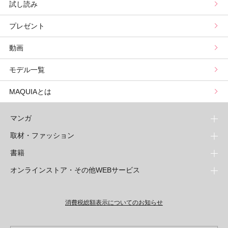
試し読み
プリュスベスコス
小田ユイコのマニアックビューティREPORT
三島キアリーの12星座別 恋愛運&美容運
パーソナルカラー診断
コスメカレンダートップ
プレゼント
野毛まゆりの実況野毛Channel
動物キャラナビ占い
顔タイプ髪型診断
検索
動画
星谷菜々の美に効くスイーツ
ムーン・リーの運を呼び寄せる香り
モデル一覧
山本舞香のBeauty Script
MAQUIAとは
マンガ
取材・ファッション
少年マンガ
週刊少年ジャンプ
書籍
青年マンガ
ファッション・美容
ジャンプSQ
少年ジャンプ+
Seventeen
オンラインストア・その他WEBサービス
少女マンガ
芸能・情報・スポーツ
文芸・文庫・総合
Vジャンプ
ジャンプTOON
non-no
ジャンプTOON
Myojo
すばる
女性マンガ
学芸・ノンフィクション・新書
オンラインストア
最強ジャンプ
ZEBRACK
BAILA
ZEBRACK
週プレNEWS
小説すばる
ジャンプTOON
1日5分で、明日は変わる よみタイ yomitai
OTO
消費税総額表示についてのお知らせ
ライトノベル・ノベライズ
その他WEBサービス
少年ジャンプ+
S-MANGA
MAQUIA
S-MANGA
週プレ グラジャパ!
集英社 文芸ステーション
ZEBRACK
集英社学芸部 - 学芸・ノンフィクション
SHUEISHA MANGA-ART HERITAGE
ジャンプTOON
集英社オレンジ文庫
集英社アドナビ
キッズ
集英社ジャンプリミックス
SPUR
集英社コミック文庫
Sportiva
web 集英社文庫