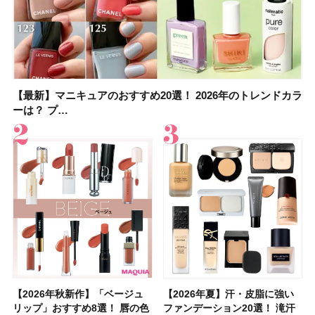
【最新】マニキュアのおすすめ20選！ 2026年のトレンドカラ
【石井美保さん】おすすめの「ブライトニング」11選！ スキ
【最新】マニキュアのおすすめ20選！ 2026年のトレンドカラ
【2026夏】「香水・フレグランス」ランキングTOP5！＜美
【5分で万能！ 夏レシピ】「万能ねぎ塩だれ」の作り方＆ア
【2026年夏】40代におすすめの髪型30選！ 若く見える・手
【鈴木えみさんの愛用品30選】コスメ・スキンケア・ヘアケ
【限定】&be「リップカラーデュオ 01 ピンクベージュ」レビ
ーは？ プ…
ンケアからサプ…
ーは？ プ…
容マニア・マ…
レンジレシピ2品
入れが楽な…
アetc.お気に…
ュー｜落ち…
【2026年秋新作】「ベージュ
【2026年夏】汗に強い日焼け
【2026年秋新作】「ベージュ
【2026夏】「リップケア」ラ
【おすすめダイエットサプリ８
【2026年夏】おすすめの髪型
【読者プレゼント】羽の見えな
【スック2026新作】秋コレク
【2026年夏】汗・皮脂に強い
【クリスマスコフレ2026】ク
【2026年夏】汗・皮脂に強い
【デパコスのネイルオイル10
【40代以上の髪悩み おすすめ
【最新】髪のうねり・広がり・
【2026年8月の一粒万倍日】お
LUNASOLアイカラーレーショ
リップ」おすすめ8選！ 唇の色
止めのおすすめ13選！ 汗で塗
リップ」おすすめ8選！ 唇の色
ンキングTOP5！＜美容マニア
選】食べすぎた日をサポート！
36選！ショート・ボブ・ミディ
いハンディファン
ションを全品スウォッチ&イエ
ファンデーション20選！ 滝汗
リニークのホリデーコフレを一
ファンデーション20選！ 滝汗
選】プレゼントにおすすめ！ケ
アイテム15選】“白髪・薄毛・
くせ毛におすすめのシャンプー
すすめの開運コスメ＆美容アイ
ンN EX17Evening Muse …