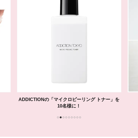
&ONDOの「COOL遮熱 ハット」または「ドライ
ソックス」を各1名様に！
1
2
3
4
5
6
7
8
9