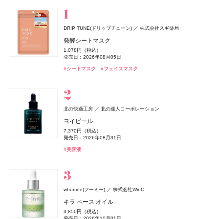
スキンケア
ベースメイク
メイクアップ
ネイル＆ハンド
バス＆ボディケア
ヘアケア
フレグランス
キット
リラクゼーション
健康食品、ドリンク
美容ギア
メンズ
キッズ
DRIP TUNE(ドリップチューン)
株式会社スギ薬局
ルナソル
&be(アンドビー)
CoenRich(コエンリッチ)
レイフズ(Lāfe’ｓ)
ZEN shampoo
TAMBURINS(タンバリンズ)
Oh! Baby
ジョー マローン ロンドン(JO MALONE LONDON)
2foods(トゥーフーズ)
DRIP TUNE(ドリップチューン)
セクシーボーイ
DRIP TUNE(ドリップチューン)
カネボウ化粧品
ハウス オブ ローゼ
王子製薬
フィッツコーポレーション
Clue(クルー)
石澤研究所
TWO
コーセーコスメポート
IICOMBINED JAPAN
株式会社スギ薬局
株式会社スギ薬局
発酵シートマスク
ジョー マローン ロンドン
スキンフュージングフィルター
リップカラーデュオ
ザ プレミアム 薬用リンクルホワイト ハンドクリーム 金木
ホールボディ フレッシュスプレー
ZEN shampoo シャンプー
PERFUME CHAMO
Oh!Baby ボディケアギフト a
2Energy
発酵シートマスク
アイススパーク コールドショック【ボディ用】
発酵シートマスク
1,078円（税込）
ラベンダー & ホワイト シダー リネン スプレー
香り ポケモンスペシャルパッケージ
6,930円（税込）
1,980円（税込）
2,200円（税込）
2,398円（税込）
18,600円（税込）
3,300円（税込）
248円（税込）
1,078円（税込）
1,000円（税抜）
1,078円（税込）
発売日：2026年08月05日
発売日：2026年09月04日
発売日：2026年08月03日
発売日：2026年07月15日
発売日：2025年05月29日
発売日：2026年11月01日
発売日：2026年07月01日
発売日：2026年08月05日
発売日：2013年03月02日
発売日：2026年08月05日
9,460円（税込）
発売日：2026年08月03日
#タンバリンズ(TAMBURINS)
#フレグランス
#シートマスク
#フェイスマスク
発売日：2026年04月10日
#ルナソル(LUNASOL)
#アンドビー(＆be)
#プチプラ
#ヘアケア
#ハウス オブ ローゼ(HOUSE OF ROSE)
#ドリンク
#シートマスク
#シートマスク
#ボディケア
#シャンプー
#フェイスマスク
#フェイスマスク
#リップ
#ファンデーション
#クリスマスコフレ
#ハンドクリーム
#ハンドケア
#ジョーマローンロンドン(JO MALONE LONDON)
セクシーボーイ
フィッツコーポレーション
ディオール(DIOR)
パルファン・クリスチャン・ディオール
北の快適工房
北の達人コーポレーション
アイススパーク コールドジェット【ヘッド用】
エルメス(HERMÈS)
ルナソル
スキンアクア
UNOVE(アノブ)
rom&nd(ロムアンド)
メナード(MENARD)
北の快適工房
北の快適工房
カネボウ化粧品
ロート製薬
北の達人コーポレーション
北の達人コーポレーション
Rainmakers
エルメスジャポン
メナード化粧品
株式会社韓国高麗人蔘社
CoenRich(コエンリッチ)
コーセーコスメポート
ミス ディオール オードゥ パルファン
ヨイピール
MUCHA(ミュシャ)
マッシュビューティーラボ
1,000円（税抜）
《ソレイユ ドゥ エルメス プードル ボン ミン レヨナン
アイカラーレーションN
ヒアルロンセラムUV
フリズカーミングコントロールトリートメント
豆乳エディション カラーグロスセット 24 クリームべべ
コラーゲン ゴールド5000
ヨイピール
ヨイピール
薬用エクストラガード ハンドクリーム ポケモンスペシ
発売日：2013年03月02日
12,430円（税込）
7,370円（税込）
ミュシャ インセンス
ト》
7,700円（税込）
1,320円（税込）
1,540円（税込）
発売日：2026年08月28日
1,595円（税込）
4,320円（税込）
7,370円（税込）
7,370円（税込）
ャルパッケージ
発売日：2026年08月31日
発売日：2026年09月04日
発売日：2025年06月25日
発売日：2026年08月28日
発売日：2026年06月21日
発売日：2026年08月31日
発売日：2026年08月31日
3,960円（税込）
17,160円（税込）
発売日：2026年08月03日
#ロート製薬
#フレグランス
#UV
#香水
#美容液
発売日：2026年07月23日
発売日：2026年04月17日
#ルナソル(LUNASOL)
#ヘアケア
#ロムアンド(rom＆nd)
#メナード(MENARD)
#美容液
#美容液
#トリートメント
#インナーケア
#アイシャドウ
#リップ
#ハンドクリーム
#ハンドケア
#ミュシャ(MUCHA)
#フレグランス
#エルメス(Hermès)
#フェイスパウダー
オードメディカオム(EAUDE MEDICA homme)
桃谷順天館
薬用アクネケアゲル
ニベア
ISSEY MIYAKE PARFUMS
ニベア花王
資生堂
2,420円（税込）
whomee(フーミー)
株式会社WinC
NARS
ESTABLISHED(エスタブリッシュ)
B.A
SIMPLISSE(シンプリス)
&be(アンドビー)
&be(アンドビー)
ポーラ
NARS JAPAN
Clue(クルー)
Clue(クルー)
MNC New York
株式会社MODO
発売日：2021年11月08日
BAUM(バウム)
資生堂
ニベアUV ディープ プロテクト&ケア ジェル
ロードゥ イッセイ プールオム オー エッセンシエール
キラ ベース オイル
ベネクス
ベネクス
キャンメイク
井田ラボラトリーズ
インセイシャブル リキッドブラッシュ
コアプレックス トリートメント
B.A シンボリックコレクション
エレクトロライト デイリー
リップカラーデュオ
リップカラーデュオ
#オールインワン
#オールインワンジェル
オードパルファム
1,078円（税込）
バウム アロマティック ハンドクリーム n
3,850円（税込）
Elite Package
クリアヴェールセッティングパウダー
5,390円（税込）
発売日：2025年02月08日
5,060円（税込）
26,400円（税込）
5,940円（税込）
1,980円（税込）
1,980円（税込）
発売日：2026年10月01日