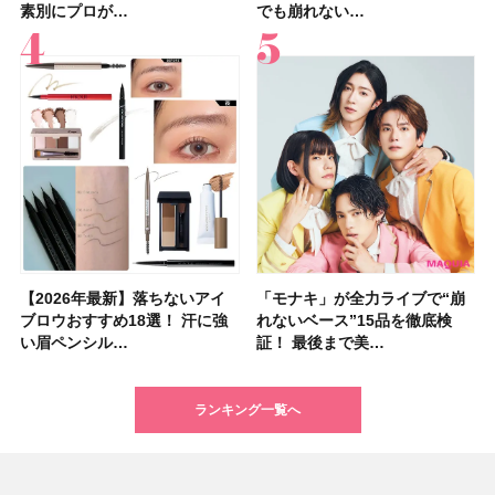
素別にプロが…
膜が強化され…
素別にプロが…
集団・マキア…
選び方＆糖質・脂…
アム・ロング…
「baramood」を3名様…
ベブルベ分け！
でも崩れない…
挙紹介！ 人気…
でも崩れない…
ア効果、ビジュ、…
うねり”に最…
17選
テム10選！
【2026年最新】落ちないアイ
【2026夏】「ハリ・たるみケ
【2026年最新】落ちないアイ
【2026年】ボディ用日焼け止
【板野友美さんの美活】「最
【2026年夏】小顔に見えるボ
石井美保さん祝50歳！ アニバ
【全色レビュー】ケイト メロ
「モナキ」が全力ライブで“崩
【2026夏】「毛穴ケア」ラン
「モナキ」が全力ライブで“崩
「ミス ディオール オードゥ パ
【石井美保さんのおすすめお菓
【2026年】最新トレンド「ボ
【無印良品】スキンケア×衣料
【キャンメイク】売切続出！先
ブロウおすすめ18選！ 汗に強
ア」ランキングTOP5！＜マキ
ブロウおすすめ18選！ 汗に強
めUVのおすすめ20選！ この夏
近、下の歯の矯正を再開したん
ブの髪型37選！ レイヤー・切
ーサリーイベントに込めた思
ウブラウンアイズ限定色追加！
れないベース”15品を徹底検
キングTOP5！＜マキアビュー
れないベース”15品を徹底検
ルファン」が新たな装いで登
子＆お茶10選】手土産にもぴっ
ブ」13種類を徹底解説！ 定番
素材の最強タッグで実現！ 着
行発売中の「クリアヴェールセ
い眉ペンシル…
アビューティ…
い眉ペンシル…
注目の人気…
です」オーラルケア…
りっぱなしな…
い、今夢中なボデ…
イエベ・ブルベ別…
証！ 最後まで美…
ティーズが投…
証！ 最後まで美…
場！ シルバー…
たり
＆人気の髪型…
るだけで保湿でき…
ッティングパウダ…
ランキング一覧へ