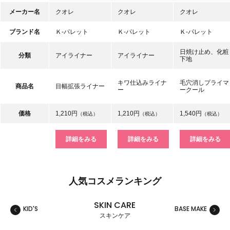
メーカー名
クオレ
クオレ
クオレ
ブランド名
Ｋ-パレット
Ｋ-パレット
Ｋ-パレット
日焼け止め、化粧
分類
アイライナー
アイライナー
下地
キワ仕込みライナ
毛穴消しプライマ
商品名
目幅拡張ライナー
ー
ークール
価格
1,210円
1,210円
1,540円
（税込）
（税込）
（税込）
詳細をみる
詳細をみる
詳細をみる
人気コスメランキング
SKIN CARE
KID'S
BASE MAKE
MAKE
スキンケア