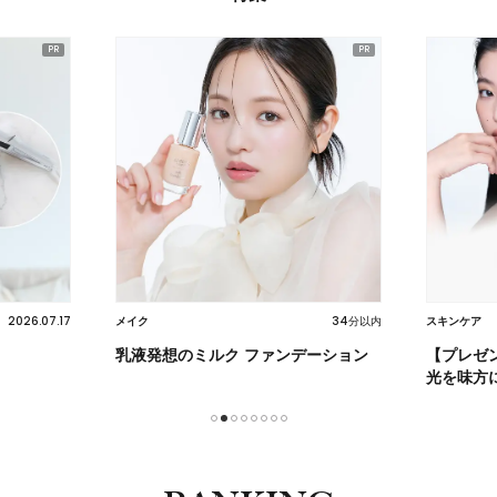
34分以内
2026.07.22
スキンケア
ヘア
ーション
【プレゼント】不要な角質をオフして
【クセ・
光を味方に
迷子必見
1
2
3
4
5
6
7
8