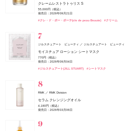
オサジ(OSAJI)
日東電化工業株式会社
14,300円（税込）
クレームレストラトゥリス S
アリィー
Straine(ストレイン)
SHIRORU(シロル)
カネボウ化粧品
SHIRORU(シロル)
Aiロボティクス株式会社
CHANEL(シャネル)
CHANEL
ジューシーフラッシュリップオイル
5-ALA
《ソレイユ ドゥ エルメス プードル ボン ミン レヨナン
《ソレイユ ドゥ エルメス プードル ボン ミン レヨナン
ムーミン ボディソープ LJ
#BBクリーム
ハンド&ボディソープ Utsuri〈ウツリ〉
55,000円（税込）
クロノビューティ フラットスムースフィルターUV
ストレートヘアミスト
SHIRORU クリスマスコフレ2026
ト》
ト》
1,485円（税込）
4,800円（税込）
1,430円（税込）
チャンス オー スプランディド オードゥ パルファム
発売日：2026年09月21日
3,630円（税込）
発売日：2026年08月28日
発売日：2021年11月10日
発売日：2026年11月01日
2,178円（税込）
1,980円（税込）
3,960円（税込）
17,160円（税込）
17,160円（税込）
発売日：2026年09月02日
17,600円（税込）
#クレ・ド・ポー・ボーテ(cle de peau Beaute)
#クリーム
発売日：2026年01月31日
発売日：2026年08月01日
発売日：2026年11月01日
発売日：2026年04月17日
発売日：2026年04月17日
発売日：2026年01月09日
#ロムアンド(rom＆nd)
#ディーエイチシー(DHC)
#リップオイル
#美肌
#ハウス オブ ローゼ(HOUSE OF ROSE)
#ボディケア
#ボディケア
#ハンドケア
nishikawa
西川
#アリィー(ALLIE)
#トリートメント
#シロル(SHIRORU)
#エルメス(Hermès)
#エルメス(Hermès)
#ヘアトリートメント
#化粧下地
#クリスマスコフレ
#フェイスパウダー
#フェイスパウダー
#シャネル(CHANEL)
#フレグランス
ジョー マローン ロンドン(JO MALONE LONDON)
#005 punitoro まくら
ジョー マローン ロンドン
6,600円（税込）
ブラック シダーウッド & ジュニパー シェービング クリ
ジルスチュアート ビューティ
ジルスチュアート ビューティ
ーム
コスメデコルテ
#睡眠
ByGLOW(バイグロー)
コーセー
Hamee(ハミィ)
エスカラット(S-CARAT)
コーセーコスメポート
ハウス オブ ローゼ(HOUSE OF ROSE)
ハウス オブ ローゼ
モイスチュア ローション シートマスク
whomee(フーミー)
SALONIA
ノエビア(NOEVIR)
Oh! Baby
Oh! Baby
ハウス オブ ローゼ
ハウス オブ ローゼ
I-ne
株式会社WinC
ノエビア
9,460円（税込）
フィアンセ
井田ラボラトリーズ
スキンシャドウ デザイニング パレット
リポアイロン サークルショット タブレット
クーリングドライシャワー
ムーミン ハンドクリーム LJ
770円（税込）
発売日：2026年04月24日
ミルク ファンデーション
グロッシーケア メタルカッサコーム
スペチアーレ ホリデーコレクション
Oh!Baby ボディケアギフト a
Oh!Baby ボディケアギフト a
7,700円（税込）
756円（税込）
878円（税込）
リフレッシュアイスミスト モーニングリネン
発売日：2026年09月04日
1,100円（税込）
#ジョーマローンロンドン(JO MALONE LONDON)
#クリーム
発売日：2026年07月16日
発売日：2026年07月23日
発売日：2026年02月20日
3,190円（税込）
2,970円（税込）
22,000円（税込）
3,300円（税込）
3,300円（税込）
発売日：2026年11月01日
990円（税込）
#ジルスチュアート(JILL STUART)
#シートマスク
発売日：2026年08月21日
発売日：2026年08月03日
発売日：2026年09月01日
発売日：2026年11月01日
発売日：2026年11月01日
発売日：2026年04月03日
よーじや
株式会社よーじや
#コスメデコルテ(DECORTÉ)
#インナーケア
#インナービューティー
#アイシャドウ
#ミスト
#ヘアミスト
#ハウス オブ ローゼ(HOUSE OF ROSE)
#クリスマスコフレ
#フーミー(WHOMEE)
#ツール
#ノエビア(NOEVIR)
#ハウス オブ ローゼ(HOUSE OF ROSE)
#ハウス オブ ローゼ(HOUSE OF ROSE)
#クリスマスコフレ
#ファンデーション
#クリスマスコフレ
#クリスマスコフレ
#プチプラ
#ボディケア
ねむり ピローミスト
2,420円（税込）
ジョー マローン ロンドン(JO MALONE LONDON)
発売日：2025年11月21日
RMK
RMK Division
ジョー マローン ロンドン
レブロン(REVLON)
#睡眠
ByGLOW(バイグロー)
#リラクゼーション
レブロン
Hamee(ハミィ)
athletia(アスレティア)
エキップ
ハウス オブ ローゼ(HOUSE OF ROSE)
ハウス オブ ローゼ
セラム クレンジングオイル
ブラック シダーウッド & ジュニパー アフターシェーブ
hince(ヒンス)
BOTANIST
ハウス オブ ローゼ(HOUSE OF ROSE)
ルナソル
ルナソル
カネボウ化粧品
カネボウ化粧品
I-ne
VIVAWAVE(ビバウェーブ)
ハウス オブ ローゼ
ジュリエット ハズ ア ガン(Juliette has a gun)
スキン シマー シャドウ
リポアイロン サークルショット カプセル
スキンプロテクション UVジェル
ムーミン ネイルオイル LJ
ローション
4,180円（税込）
ブルーベル・ジャパン
ポアーショットブラープライマー
ボタニカルヘアミルク 02
ムーミン ハンドケアギフト LJ
アイカラーレーションN
アイカラーレーションN
1,760円（税込）
3,888円（税込）
5,500円（税込）
発売日：2026年03月06日
1,650円（税込）
9,460円（税込）
発売日：2026年08月06日
発売日：2026年07月23日
発売日：2026年03月06日
バナナ ラッシュ オードパルファム
2,420円（税込）
1,650円（税込）
1,980円（税込）
7,700円（税込）
7,700円（税込）
発売日：2026年11月01日
発売日：2026年04月24日
発売日：2026年02月23日
発売日：2026年08月01日
発売日：2026年11月01日
発売日：2026年09月04日
発売日：2026年09月04日
18,480円（税込）
ドウシシャ
株式会社ドウシシャ
#レブロン(REVLON)
#インナーケア
#インナービューティー
#アイシャドウ
#アスレティア（athletia）
#UV
#ハウス オブ ローゼ(HOUSE OF ROSE)
#ジョーマローンロンドン(JO MALONE LONDON)
#クリスマスコフレ
#化粧水
発売日：2026年07月29日
#ヒンス(hince)
#ボタニスト(BOTANIST)
#ハウス オブ ローゼ(HOUSE OF ROSE)
#ルナソル(LUNASOL)
#ルナソル(LUNASOL)
#化粧下地
#アイシャドウ
#アイシャドウ
#トリートメント
#クリスマスコフレ
ベビーゴリラのひとつかみ夏