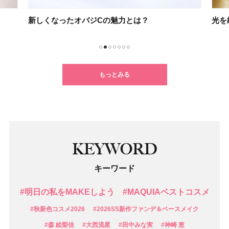
光を紡ぐケアで未来の肌を思いのままに
不要
1
2
3
4
5
6
7
もっとみる
KEYWORD
キーワード
#明日の私をMAKEしよう
#MAQUIAベストコスメ
#秋新色コスメ2026
#2026SS新作ファンデ＆ベースメイク
#森 絵梨佳
#大西流星
#田中みな実
#神崎 恵