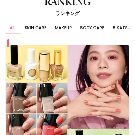
RANKING
ランキング
ALL
SKIN CARE
MAKEUP
BODY CARE
BIKATSU
すべて
スキンケア
メイク
ボディケア
美活
ヘア
ライフスタイル
ビューティーズ