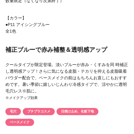
数量限定（なくなり次第終了）
円 〜
円
アイテム
【カラー】
●P11 アイシングブルー
目的・用途
全1色
・
悩みなど
補正ブルーで赤み補整＆透明感アップ
発売日
クールタイプが限定登場。淡いブルーが赤み・くすみを同 時補正
し透明感アップ！さらに気になる皮脂・テカリを抑える皮脂吸着
検索
パウダー配合で、ベースメイクの前はもちろんお直しにもおすす
めです。暑い季節に嬉しいじんわり冷感タイプで、涼やかに透明
毛穴レス※肌に。
※メイクアップ効果
毛穴
プチプラコスメ
日焼け止め、化粧下地
ベースメイク