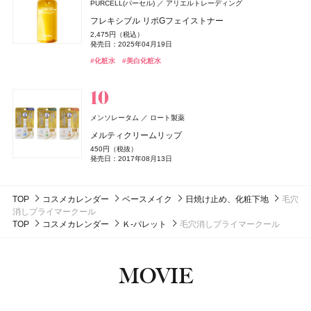
#クリーン(CLEAN)
#フレグランス
PURCELL(パーセル)
アリエルトレーディング
2,178円（税込）
発売日：2026年04月20日
フレキシブル リポGフェイストナー
タリタクム(Talitha Koum)
#むくみ
ByGLOW(バイグロー)
#足のむくみ
Hamee(ハミィ)
マッシュビューティーラボ
イグニス イオ(IGNIS iO)
アルビオン
2,475円（税込）
CoenRich(コエンリッチ)
DISM(ディズム)
アンファー
コーセーコスメポート
発売日：2025年04月19日
ビオレ
Diane Perfect Beauty(ダイアン パーフェクトビューティー)
ザ・ギンザ(THE GINZA)
SOFINA BASIC+(ソフィーナ ベーシック)
SOFINA BASIC+(ソフィーナ ベーシック)
花王
株式会社ザ・ギンザ
花王
花王
リップキュアバームティック
リポグルプラスピーディーアールエヌ ブーストショッ
アクティブ UV シャワー
ザ プレミアム 薬用リンクルナイト ハンドクリーム ポケ
EMS EER メディスキンケアデバイス
株式会社ネイチャーラボ
CHANEL(シャネル)
CHANEL
#化粧水
ビオレUV アクアリッチ エアリーホールドクリーム
トリートメントフェイシャルマスク スペシャルキット
ト タブレット
うるおいターボ化粧水
うるおいターボ化粧水
#美白化粧水
3,080円（税込）
2,200円（税込）
モンスペシャルパッケージ
35,200円（税込）
エクストラナイトリペア シャンプー＆トリートメント
発売日：2026年07月24日
発売日：2026年04月18日
ココ マドモアゼル クラッシュ アプソリュ
1,430円（税込）
22,000円（税込）
864円（税込）
1,430円（税込）
1,430円（税込）
発売日：2024年10月23日
発売日：2026年08月03日
セット リラックマ限定デザイン
発売日：2026年02月07日
発売日：2026年09月01日
発売日：2026年07月23日
発売日：2026年08月08日
発売日：2026年08月08日
21,450円（税込）
ドウシシャ
株式会社ドウシシャ
#リップ
#リップスティック
#イグニス(IGNIS)
#日焼け止め
#美顔器
#美容家電
#ハンドクリーム
#ハンドケア
1,320円（税込）
#ビオレ(Biore)
#シートマスク
#インナーケア
#化粧水
#化粧水
#保湿化粧水
#保湿化粧水
#洗顔
#インナービューティー
#日焼け止め
#シャネル(CHANEL)
ゴリラのハグ夏
#フレグランス
発売日：2026年08月01日
メンソレータム
ロート製薬
4,950円（税込）
#ダイアン(Diane)
#シャンプー
メルティクリームリップ
ちふれ
ちふれ化粧品
Ｌａ ＣＡＳＴＡ
アルペンローゼ
450円（税抜）
DISM(ディズム)
アンファー
CoenRich(コエンリッチ)
コーセーコスメポート
発売日：2017年08月13日
SOFINA Primavista(ソフィーナ プリマヴィスタ)
ボビイ ブラウン(BOBBI BROWN)
ByGLOW(バイグロー)
NARS
NARS
NARS JAPAN
NARS JAPAN
Hamee(ハミィ)
ボビイ ブラウン
花王
SHISEIDO
SHISEIDO(シセイドウ)
チーク プライマー
モイストアロマ ボディソープ
AZオイルコントロールクリーム
薬用ホワイトニング ハンドクリーム ディープモイスチ
生肌カバーバーム ファンデーション
ミニ クラッシュド オイル インフューズド グロス トリ
リポグルプラスピーディーアールエヌ ブーストショッ
インセイシャブル リキッドブラッシュ
インセイシャブル リキッドブラッシュ
990円（税込）
2,750円（税込）
セントケア スキン ミスト
ハウス オブ ローゼ(HOUSE OF ROSE)
ハウス オブ ローゼ
2,750円（税込）
ュア ポケモンスペシャルパッケージ
発売日：2026年08月10日
発売日：2026年10月14日
オ
ト カプセル
3,300円（税込）
5,390円（税込）
5,390円（税込）
発売日：2024年09月25日
13,200円（税込）
TOP
コスメカレンダー
発売日：2026年08月03日
ミントリープ クール ヘッドクレンズ
ベースメイク
日焼け止め、化粧下地
毛穴
発売日：2026年09月12日
発売日：2026年08月05日
発売日：2026年08月05日
6,050円（税込）
3,996円（税込）
発売日：2026年09月01日
#ちふれ(CHIFURE)
#チーク
#ボディケア
#ボディソープ
#クリーム
#メンズコスメ
消しプライマークール
発売日：2025年11月01日
発売日：2026年07月23日
1,980円（税込）
#ハンドクリーム
#ハンドケア
#ソフィーナ(sofina)
#ナーズ(NARS)
#ナーズ(NARS)
#チーク
#チーク
#ファンデーション
#美容液
#フレグランス
発売日：2026年05月01日
TOP
コスメカレンダー
Ｋ-パレット
毛穴消しプライマークール
#ボビイ ブラウン(Bobbi Brown)
#インナーケア
#インナービューティー
#クリスマスコフレ
#ハウス オブ ローゼ(HOUSE OF ROSE)
#シャンプー
MOVIE