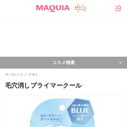
メニ
コスメ検索
Ｋ-パレット
クオレ
キーワードから探す
毛穴消しプライマークール
検索
今注目のキーワード：
乾燥肌
ベースメイク
アイシャドウ
プチプラコスメ