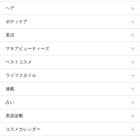
ヘア
スキンケアまとめ
ニュース
新色トップ
ボディケア
スキンケア診断
メイクまとめ
クリスマスコフレ
ヘアトップ
美活
ベースメイクカタログ
秋新色
ニュース
ボディケアトップ
マキアビューティーズ
メイク診断
新色コスメスウォッチ
ヘアカタログ
ニュース
美活トップ
ベストコスメ
ビューティ速報
ヘアまとめ
ボディケアまとめ
美活グランプリ
マキアビューティーズトップ
ライフスタイル
ヘア診断
ボディケア診断
ヘルスケア・ダイエット
TOPビューティーズ一覧
ベストコスメトップ
連載
ビューティーズ一覧
ベストコスメ
ライフスタイルトップ
占い
記事ランキング
読者ベスコス
ニュース
連載トップ
美容診断
メンバーランキング
プチプラコスメグランプリ
ライフスタイルまとめ
マキアエディターズのオッス！推しコス
占いトップ
コスメカレンダー
ブライトニング・UVグランプリ
ライフスタイル診断
小林ひろ美のキレイはかけ算
Keikoの月星座占い
美容診断トップ