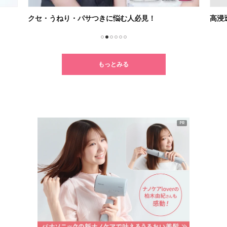
高浸透ナノイー搭載の新ナノケア
新ル
1
2
3
4
5
6
もっとみる
PR