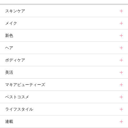
スキンケア
メイク
スキンケアトップ
新色
ニュース
メイクトップ
ヘア
スキンケアまとめ
ニュース
新色トップ
ボディケア
スキンケア診断
メイクまとめ
クリスマスコフレ
ヘアトップ
美活
ベースメイクカタログ
秋新色
ニュース
ボディケアトップ
マキアビューティーズ
メイク診断
新色コスメスウォッチ
ヘアカタログ
ニュース
美活トップ
ベストコスメ
ビューティ速報
ヘアまとめ
ボディケアまとめ
美活グランプリ
マキアビューティーズトップ
ライフスタイル
ヘア診断
ボディケア診断
ヘルスケア・ダイエット
TOPビューティーズ一覧
ベストコスメトップ
連載
ビューティーズ一覧
ベストコスメ
ライフスタイルトップ