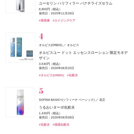
CoenRich(コエンリッチ)
CHANEL(シャネル)
CHANEL
コーセーコスメポート
スキンプロテクション UVジェル
ユーセリン ハリフィラー バクチライズセラム
ディオール(DIOR)
パルファン・クリスチャン・ディオール
《ソレイユ ドゥ エルメス プードル ボン ミン レヨナン
メロウナイトリペア ミルクヘアマスク
2026 ホリデーコフレ
BAKUNE パイル
濃縮大豆イソフラボン 乳酸菌プラス
ディオール アディクト クチュール リップスティック ケ
ディオール アディクト クチュール リップスティック ケ
ザ プレミアム 薬用リンクルナイト ハンドクリーム ポケ
チャンス オー スプランディド オードゥ パルファム
5,500円（税込）
8,800円（税込）
オードメディカオム(EAUDE MEDICA homme)
桃谷順天館
ト》
ルージュ ディオール オン ステージ
ース
ース
発売日：2026年03月06日
1,650円（税込）
9,900円（税込）
25,960円（税込）
1,980円（税込）
モンスペシャルパッケージ
発売日：2025年11月29日
17,600円（税込）
薬用アクネケアゲル
発売日：2026年08月04日
発売日：2026年11月04日
発売日：2025年01月16日
17,160円（税込）
5,940円（税込）
発売日：2026年01月09日
5,500円（税込）
5,500円（税込）
発売日：2026年08月03日
#アスレティア（athletia）
#睡眠
#リラックス
#UV
#美容液
#エイジングケア
発売日：2026年04月17日
発売日：2025年09月19日
発売日：2026年08月14日
発売日：2026年08月14日
2,420円（税込）
#トリートメント
#エトヴォス(Etvos)
#ファンケル(FANCL)
#ヘアトリートメント
#クリスマスコフレ
#サプリ
#シャネル(CHANEL)
#フレグランス
#ハンドクリーム
#ハンドケア
発売日：2021年11月08日
#エルメス(Hermès)
#パルファン･クリスチャン･ディオール(PARFUMS CHRISTIAN
#リップ
#リップ
#リップスティック
#リップスティック
#フェイスパウダー
DIOR)
#オールインワン
#オールインワンジェル
#リップ
Hits Different(ヒッツ ディファレント)
newmine(ニューミン)
西川
オルビス(ORBIS)
オルビス
BOTANIST
キールズ
CLEVER(クレバー)
日本ロレアル
I-ne
株式会社ネイチャーラボ
株式会社マツキヨココカラ＆カンパニー
アユーラ(AYURA)
アユーラ
フローラノーティス ジルスチュアート
ピローケース
オルビスユー ドット エッセンスローション 限定モネデ
ケイト
ディオール(DIOR)
ディオール(DIOR)
カネボウ化粧品
パルファン・クリスチャン・ディオール
パルファン・クリスチャン・ディオール
ジルスチュアート ビューティ
ボタニカルヘアミルク 02
ハンド&リップ ミニギフトセット
クリアプロテイン マッスル ぶどう味
マウスセラム ミスト キャラメルトフィー
メディテーションオードパルファム ディープドロップ
ザイン
6,600円（税込）
オードメディカオム(EAUDE MEDICA homme)
桃谷順天館
ジュレリープコンシーラー
ルージュ ディオール オン ステージ
ルージュ ディオール オン ステージ
1,650円（税込）
2,750円（税込）
3,974円（税込）
1,320円（税込）
ネイルオイルエッセンス
5,500円（税込）
3,630円（税込）
ちふれ
薬用アクネケアローション
ちふれ化粧品
発売日：2026年08月01日
発売日：2026年12月03日
発売日：2024年09月01日
発売日：2026年09月11日
1,650円（税込）
発売日：2026年10月30日
5,940円（税込）
5,940円（税込）
発売日：2026年08月20日
2,970円（税込）
発売日：2025年10月25日
発売日：2025年09月19日
発売日：2025年09月19日
2,200円（税込）
チーク プライマー
発売日：2025年01月10日
#ボタニスト(BOTANIST)
#キールズ(Kiehl's)
#筋トレ
#プロテイン
#クリスマスコフレ
#トリートメント
#オーラルケア
#アユーラ(AYURA)
#フレグランス
#オルビス(ORBIS)
#化粧水
発売日：2021年11月08日
#ケイト(KATE)
#パルファン･クリスチャン･ディオール(PARFUMS CHRISTIAN
#パルファン･クリスチャン･ディオール(PARFUMS CHRISTIAN
#コンシーラー
990円（税込）
#フローラノーティス ジルスチュアート（Flora Notis JILL
DIOR)
DIOR)
発売日：2026年08月10日
Keeps(キープス)
#化粧水
西川
STUART）
#ちふれ(CHIFURE)
Keeps クッション for beauty
#リップ
#リップ
#チーク
#ネイルケア
14,300円（税込）
ZEN shampoo
キールズ
トランシーノ
日本ロレアル
第一三共ヘルスケア
王子製薬
ニベア
ニベア花王
CHANEL(シャネル)
CHANEL
SOFINA BASIC+(ソフィーナ ベーシック)
花王
キスミー フェルム
KISSME（伊勢半）
ZEN shampoo コンディショナー
瞬間バリア※クリーム UFC ミニギフトセット
トランシーノ®EX［第1類医薬品］
ニベアUV ディープ プロテクト&ケア ジェル
レ ゼクストレ ドゥ シャネル パース スプレイ セット
うるおいターボ化粧水
オードメディカオム(EAUDE MEDICA homme)
桃谷順天館
クッションワンダー ステイカバーSP
2,398円（税込）
3,190円（税込）
7,260円（税込）
1,078円（税込）
93,830円（税込）
1,430円（税込）
ルナソル
whomee(フーミー)
薬用アクネケアウォッシュ
whomee(フーミー)
カネボウ化粧品
株式会社WinC
株式会社WinC
発売日：2025年05月29日
発売日：2026年12月03日
発売日：2024年03月08日
発売日：2025年02月08日
CoenRich(コエンリッチ)
コーセーコスメポート
3,520円（税込）
発売日：2026年06月19日
発売日：2026年08月08日
発売日：2026年09月10日
1,980円（税込）
アイカラーレーションN
nishikawa
ミルク ファンデーション
ミルク ファンデーション
西川
#ヘアケア
#キールズ(Kiehl's)
#美白
#美白ケア
#コンディショナー
#スキンケア
#ニベア(NIVEA)
#UV
薬用エクストラガード ハンドクリーム ポケモンスペシ
#シャネル(CHANEL)
#フレグランス
#化粧水
#保湿化粧水
発売日：2021年11月08日
#ファンデーション
#クッションファンデ
7,700円（税込）
3,190円（税込）
3,190円（税込）
ャルパッケージ
#005 punitoro まくら
発売日：2026年09月04日
発売日：2026年08月21日
#洗顔
発売日：2026年08月21日
#洗顔料