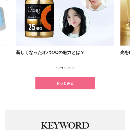
新しくなったオバジCの魅力とは？
光を
1
2
3
4
5
6
7
もっとみる
KEYWORD