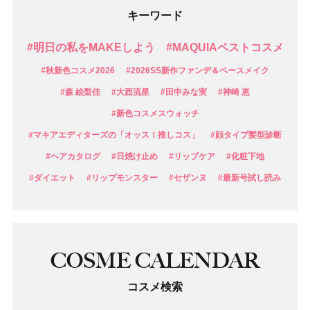
キーワード
#明日の私をMAKEしよう
#MAQUIAベストコスメ
#秋新色コスメ2026
#2026SS新作ファンデ＆ベースメイク
#森 絵梨佳
#大西流星
#田中みな実
#神崎 恵
#新色コスメスウォッチ
#マキアエディターズの「オッス！推しコス」
#顔タイプ髪型診断
#ヘアカタログ
#日焼け止め
#リップケア
#化粧下地
#ダイエット
#リップモンスター
#セザンヌ
#最新号試し読み
COSME CALENDAR
コスメ検索