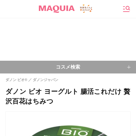
メニ
コスメ検索
ダノン ビオ®
ダノンジャパン
キーワードから探す
ダノン ビオ ヨーグルト 腸活これだけ 贅
沢百花はちみつ
検索
今注目のキーワード：
乾燥肌
ベースメイク
アイシャドウ
プチプラコスメ