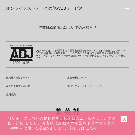
ジャンプSQ
少年ジャンプ+
Seventeen
オンラインストア・その他WEBサービス
少女マンガ
芸能・情報・スポーツ
文芸・文庫・総合
Vジャンプ
ジャンプTOON
non-no
ジャンプTOON
Myojo
すばる
女性マンガ
学芸・ノンフィクション・新書
オンラインストア
最強ジャンプ
ZEBRACK
BAILA
ZEBRACK
週プレNEWS
小説すばる
ジャンプTOON
1日5分で、明日は変わる よみタイ yomitai
OTO
消費税総額表示についてのお知らせ
ライトノベル・ノベライズ
その他WEBサービス
少年ジャンプ+
S-MANGA
MAQUIA
S-MANGA
週プレ グラジャパ!
集英社 文芸ステーション
ZEBRACK
集英社学芸部 - 学芸・ノンフィクション
SHUEISHA MANGA-ART HERITAGE
ジャンプTOON
集英社オレンジ文庫
集英社アドナビ
キッズ
集英社ジャンプリミックス
SPUR
集英社コミック文庫
Sportiva
web 集英社文庫
S-MANGA
集英社ビジネス書
ジャンプキャラクターズストア
ZEBRACK
JUMP j-BOOKS
集英社エディターズ・ラボ
集英社コミック文庫
LEE
集英社みらい文庫
りぼん
パラスポ
青春と読書
集英社コミック文庫
集英社新書
HAPPY PLUS STORE
ABJマークは、この電子書店・電子書籍配信サービスが、著作権者からコンテンツ
ジャンプルーキー！
ダッシュエックス文庫公式サイト
使用許諾を得た正規版配信サービスであることを示す登録商標（登録番号 第
週刊ヤングジャンプ
eclat
集英社の児童図書 S-KIDS.LAND
6091713号）です。ABJマークの詳細、ABJマークを掲示しているサービスの一覧は
マーガレット
アジア人物史
こちら
マンガMee公式サイト
集英社新書プラス - 知の水先案内人
SHUEISHA VOX
S-MANGA
集英社Webマガジン コバルト
ヤングジャンプ定期購読デジタル
T JAPAN
別冊マーガレット
リマコミ
kotoba
LEEマルシェ
集英社ジャンプリミックス
シフォン文庫
ヤンジャン！
HAPPY PLUS ONE
マンガMee公式サイト
マンガMeets
e!集英社
SHOP Marisol
集英社コミック文庫
集英社女性誌ポータル
広告掲載について
となりのヤングジャンプ
MEN'S NON-NO
リマコミ
Cookie
情報・知識＆オピニオン imidas
eclat premium
よくあるお問い合わせ
集英社プライバシーガイドライン
グランドジャンプ
UOMO
マンガMeets
Cocohana
mirabella
会員規約
ウルトラジャンプ
集英社オンライン
office YOU
mirabella homme
zakka market
当サイトでは当社の提携先等がお客様のニーズ等について調
査・分析 したり、お客様にお勧めの広告を表示する目的で
Cookie を使用する場合があります。 詳しくは
こちら