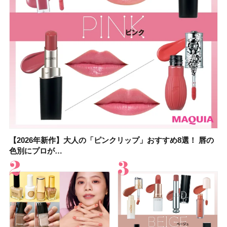
【2026年新作】大人の「ピンクリップ」おすすめ8選！ 唇の
【上田竜也さんのマイベストコスメ５選】大人になって開眼
【2026年新作】大人の「ピンクリップ」おすすめ8選！ 唇の
【2026夏】「香水・フレグランス」ランキングTOP5！＜美
【2026夏】「歯磨き粉・オーラルケア」ランキングTOP5！
【2026年夏】40代におすすめの髪型30選！ 若く見える・手
【鈴木えみさんの愛用品30選】コスメ・スキンケア・ヘアケ
【キャンメイク】売切続出！先行発売中の「クリアヴェール
色別にプロが…
したからこそ愛が深…
色別にプロが…
容マニア・マ…
＜美容マニア…
入れが楽な…
アetc.お気に…
セッティングパウダ…