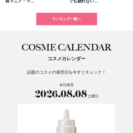
容マニア・マ…
挙紹介！ 人気…
でも崩れない…
集団・マキア…
美容マニア集…
17選
を1組2名様にプ…
イエベ・ブルベ別…
でも崩れない…
ケアクリーム「A…
別メイクHOW …
香りの世界へ。…
選び方＆糖質・脂…
＆人気の髪型…
るだけで保湿でき…
ベブルベ分け！
ランキング一覧へ
COSME CALENDAR
コスメカレンダー
話題のコスメの発売日を今すぐチェック！
本日発売
2026.08.08
土曜日