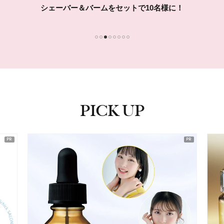
シェーバー＆バームをセットで10名様に！
1
2
3
4
5
6
7
8
PICK UP
ピックアップ