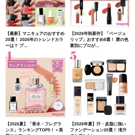
【最新】マニキュアのおすすめ
【2026年夏】汗に強い日焼け
【最新】マニキュアのおすすめ
【デパコスのネイルオイル10
【石井美保さんのおすすめお菓
【2026年夏】おすすめの髪型
【読者プレゼント】羽の見えな
【セザンヌ】8/7新色追加！
【2026年秋新作】「ベージュ
【石井美保さん】おすすめの
【2026年秋新作】「ベージュ
【2026年】ボディ用日焼け止
【板野友美さんの美活】「最
【2026年夏】小顔に見えるボ
【2026年8月の一粒万倍日】お
【限定】&be「リップカラーデ
20選！ 2026年のトレンドカラ
止めのおすすめ13選！ 汗で塗
20選！ 2026年のトレンドカラ
選】プレゼントにおすすめ！ケ
子＆お茶10選】手土産にもぴっ
36選！ショート・ボブ・ミディ
いハンディファン
「ウォータリーティントリップ
リップ」おすすめ8選！ 唇の色
「ブライトニング」11選！ ス
リップ」おすすめ8選！ 唇の色
めUVのおすすめ20選！ この夏
近、下の歯の矯正を再開したん
ブの髪型37選！ レイヤー・切
すすめの開運コスメ＆美容アイ
ュオ 01 ピンクベージュ」レビ
ーは？ プ…
膜が強化され…
ーは？ プ…
ア効果、ビジュ、…
たり
アム・ロング…
「baramood」を3名様…
」10モモピュ…
素別にプロが…
キンケアからサプ…
素別にプロが…
注目の人気…
です」オーラルケア…
りっぱなしな…
テム10選！
ュー｜落ち…
【2026夏】「香水・フレグラ
【クリスマスコフレ2026】ク
【2026年夏】汗・皮脂に強い
【2026夏】「リップケア」ラ
【2026夏】「インナーケア・
【最新】髪のうねり・広がり・
【フォロー＆いいねで当たる】
【全色レビュー】ケイト メロ
【2026年夏】汗・皮脂に強い
【コスメデコルテ】ブランド最
【崩れないフェイスパウダーの
【クリスマスコフレ2026】
【おすすめダイエットサプリ８
【2026年】最新トレンド「ボ
【無印良品】スキンケア×衣料
【スック2026新作】秋コレク
ンス」ランキングTOP5！＜美
リニークのホリデーコフレを一
ファンデーション20選！ 滝汗
ンキングTOP5！＜美容マニア
サプリ」ランキングTOP5！＜
くせ毛におすすめのシャンプー
中国割烹旅館 掬水亭の宿泊券
ウブラウンアイズ限定色追加！
ファンデーション20選！ 滝汗
高峰ラインから新作エイジング
塗り方】ブラシ？パフ？ 肌質
BAUM（バウム）が誘う静寂の
選】食べすぎた日をサポート！
ブ」13種類を徹底解説！ 定番
素材の最強タッグで実現！ 着
ションを全品スウォッチ&イエ