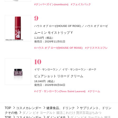
4,400円（税込）
グロウリップティント
キラ ベース オイル
キラ ベース オイル
#ハッチ(HACCI)
#クリスマスコフレ
#オーラルケア
#歯磨き粉
#ナンバーズイン(numbuzin)
自爪補強カラー
EMS EER メディスキンケアデバイス
#フェイスパック
ゴリラのハグ夏
発売日：2026年05月12日
ザ・コラーゲン
資生堂
1,980円（税込）
3,850円（税込）
3,850円（税込）
990円（税込）
35,200円（税込）
4,950円（税込）
発売日：2026年08月20日
#アリミノ(ARIMINO)
発売日：2026年10月01日
発売日：2026年10月01日
#トリートメント
発売日：2026年10月13日
ザ・コラーゲン＜ドリンク＞
発売日：2024年10月23日
バンフォード
ピューリティ
#オペラ(OPERA)
#フーミー(WHOMEE)
#フーミー(WHOMEE)
#リップ
#オイル
#オイル
249円（税抜）
#デュカート(Ducato)
#美顔器
#美容家電
#ネイルポリッシュ
ボディスプラッシュ ワン イブニング
イヴ・サンローラン
イヴ・サンローラン・ボーテ
発売日：2009年03月01日
B.A
ポーラ
LAFRENDY botanical(ラフレンディー ボタニカル)
ハウス オブ ローゼ(HOUSE OF ROSE)
ハウス オブ ローゼ
18,000円（税抜）
ラディアント タッチ グロウパクト<コレクター>
CPコスメティクス
発売日：2016年03月01日
B.A シンボリックコレクション
ムーミン モイストリップ Y
ジョー マローン ロンドン(JO MALONE LONDON)
スティーブンノル コレクション
コーセー
12,320円（税込）
ボディタイムクリーム
26,400円（税込）
ジョー マローン ロンドン
発売日：2026年08月21日
1,210円（税込）
&be(アンドビー)
スムース ストレート シャンプー
ルナソル
ルナソル
カネボウ化粧品
カネボウ化粧品
Clue(クルー)
発売日：2026年11月01日
3,850円（税込）
発売日：2026年11月01日
CoenRich(コエンリッチ)
DISM(ディズム)
アンファー
コーセーコスメポート
ラベンダー & ホワイト シダー リネン スプレー
#イヴ・サンローラン(Yves Saint Laurent)
ByGLOW(バイグロー)
Hamee(ハミィ)
#ファンデーション
発売日：2021年12月06日
1,760円（税込）
リップカラーデュオ
アイカラーレーションN
アイカラーレーションN
#ポーラ(POLA)
#クリスマスコフレ
#ハウス オブ ローゼ(HOUSE OF ROSE)
ザ プレミアム 薬用リンクルホワイト ハンドクリーム ポ
AZオイルコントロールクリーム
#クリスマスコフレ
発売日：2026年03月16日
9,460円（税込）
リポアイロン サークルショット タブレット
#ボディケア
#アンチエイジング
バンフォード
ピューリティ
1,980円（税込）
7,700円（税込）
7,700円（税込）
発売日：2026年04月10日
ケモンスペシャルパッケージ
2,750円（税込）
発売日：2026年08月03日
#スティーブン・ノル(STEPHEN KNOLL)
発売日：2026年09月04日
発売日：2026年09月04日
#シャンプー
756円（税込）
ボディスプラッシュ ワン モーニング
発売日：2024年09月25日
発売日：2026年08月03日
#ジョーマローンロンドン(JO MALONE LONDON)
発売日：2026年07月23日
#アンドビー(＆be)
#ルナソル(LUNASOL)
#ルナソル(LUNASOL)
#リップ
#アイシャドウ
#アイシャドウ
18,000円（税抜）
#クリーム
#メンズコスメ
#ハンドクリーム
#ハンドケア
whomee(フーミー)
株式会社WinC
#インナーケア
#インナービューティー
発売日：2016年03月01日
フローラノーティス ジルスチュアート
イヴ・サンローラン
イヴ・サンローラン・ボーテ
スムース スキン ベース
ジルスチュアート ビューティ
ボンド・ナンバーナイン
ブルーベル・ジャパン
ピュアショット リロード クリーム
コアミー
アリミノ
2,970円（税込）
スウィートオスマンサス オードパルファン & リペアヘ
セント・オブ・ピース ボディシルク
発売日：2026年08月21日
18,040円（税込）
3CE
トリートメント オイル EX
アオイル
Oh! Baby
Oh! Baby
日本ロレアル
ハウス オブ ローゼ
ハウス オブ ローゼ
16,500円（税抜）
発売日：2026年09月04日
DISM(ディズム)
アンファー
CoenRich(コエンリッチ)
コーセーコスメポート
#フーミー(WHOMEE)
#化粧下地
発売日：2014年09月03日
3,800円（税抜）
5,390円（税込）
ベルベット リップティント
Oh!Baby ボディケアギフト a
Oh!Baby ボディケアギフト a
#イヴ・サンローラン(Yves Saint Laurent)
GGポアケアフォームマスク
#クリーム
発売日：2020年04月22日
発売日：2026年08月07日
ナイトリニュー ハンドクリーム ポケモンスペシャルパ
2,530円（税込）
3,300円（税込）
3,300円（税込）
2,750円（税込）
ッケージ
発売日：2026年08月08日
#フローラノーティス ジルスチュアート（Flora Notis JILL
発売日：2026年11月01日
発売日：2026年11月01日
発売日：2024年09月25日
STUART）
発売日：2026年08月03日
#マットリップ
#ハウス オブ ローゼ(HOUSE OF ROSE)
#ハウス オブ ローゼ(HOUSE OF ROSE)
#ティントリップ
#クリスマスコフレ
#クリスマスコフレ
#美容液
#フェイスマスク
TOP
コスメカレンダー
健康食品、ドリンク
サプリメント、ドリン
#ヘアオイル
#ハンドクリーム
#ハンドケア
クその他
ダノン ビオ ヨーグルト 腸活これだけ 贅沢百花はちみつ
TOP
コスメカレンダー
ダノン ビオ®
ダノン ビオ ヨーグルト 腸活