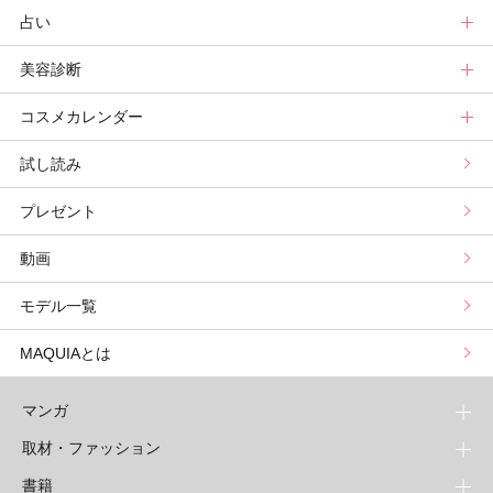
占い
記事ランキング
読者ベスコス
ニュース
連載トップ
美容診断
メンバーランキング
プチプラコスメグランプリ
ライフスタイルまとめ
マキアエディターズのオッス！推しコス
占いトップ
コスメカレンダー
ブライトニング・UVグランプリ
ライフスタイル診断
小林ひろ美のキレイはかけ算
Keikoの月星座占い
美容診断トップ
試し読み
プリュスベスコス
小田ユイコのマニアックビューティREPORT
三島キアリーの12星座別 恋愛運&美容運
パーソナルカラー診断
コスメカレンダートップ
プレゼント
野毛まゆりの実況野毛Channel
動物キャラナビ占い
顔タイプ髪型診断
検索
動画
星谷菜々の美に効くスイーツ
ムーン・リーの運を呼び寄せる香り
モデル一覧
山本舞香のBeauty Script
MAQUIAとは
マンガ
取材・ファッション
少年マンガ
週刊少年ジャンプ
書籍
青年マンガ
ファッション・美容