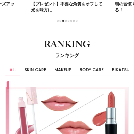
ーズアッ
【プレゼント】不要な角質をオフして
朝の習慣
光を味方に
る！
1
2
3
4
5
6
7
8
RANKING
ランキング
ALL
SKIN CARE
MAKEUP
BODY CARE
BIKATSU
すべて
スキンケア
メイク
ボディケア
美活
ヘア
ライフスタイル
ビューティーズ