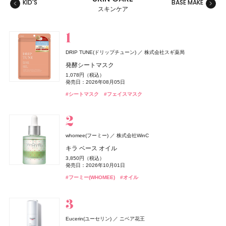
KID'S
BASE MAKE
MAKE
スキンケア
スキンケア
ベースメイク
メイクアップ
ネイル＆ハンド
バス＆ボディケア
ヘアケア
フレグランス
キット
リラクゼーション
健康食品、ドリンク
美容ギア
メンズ
キッズ
DRIP TUNE(ドリップチューン)
株式会社スギ薬局
whomee(フーミー)
セザンヌ(CEZANNE)
NAIL HOLIC
レイフズ(Lāfe’ｓ)
SALONIA
TAMBURINS(タンバリンズ)
Oh! Baby
MUCHA(ミュシャ)
ファンケル(FANCL)
セザンヌ(CEZANNE)
ジョー マローン ロンドン(JO MALONE LONDON)
セザンヌ(CEZANNE)
ハウス オブ ローゼ
I-ne
コーセー コスメニエンス
石澤研究所
マッシュビューティーラボ
株式会社WinC
ファンケル
セザンヌ化粧品
セザンヌ化粧品
セザンヌ化粧品
IICOMBINED JAPAN
発酵シートマスク
ジョー マローン ロンドン
ミルク ファンデーション
ウォータリーティントリップ
ネイルホリック
ホールボディ フレッシュスプレー
グロッシーケア メタルカッサコーム
PERFUME CHAMO
Oh!Baby ボディケアギフト a
ミュシャ インセンス
えんきんプレミアム
ウォータリーティントリップ
ウォータリーティントリップ
1,078円（税込）
ブラック シダーウッド & ジュニパー アフターシェーブ ロ
3,190円（税込）
660円（税込）
330円（税込）
2,200円（税込）
2,970円（税込）
18,600円（税込）
3,300円（税込）
3,960円（税込）
4,700円（税込）
660円（税込）
660円（税込）
発売日：2026年08月05日
ョン
発売日：2026年08月21日
発売日：2026年08月07日
発売日：2024年04月16日
発売日：2026年07月15日
発売日：2026年08月03日
発売日：2026年11月01日
発売日：2026年07月23日
発売日：2026年02月17日
発売日：2026年08月07日
発売日：2026年08月07日
#タンバリンズ(TAMBURINS)
#フレグランス
#シートマスク
#フェイスマスク
9,460円（税込）
#フーミー(WHOMEE)
#セザンヌ(CEZANNE)
#コーセー(KOSÉ)
#プチプラ
#ツール
#ハウス オブ ローゼ(HOUSE OF ROSE)
#ミュシャ(MUCHA)
#ファンケル(FANCL)
#セザンヌ(CEZANNE)
#セザンヌ(CEZANNE)
#ボディケア
#ネイルカラー
#フレグランス
#サプリ
#ファンデーション
#リップ
#リップ
#リップ
#クリスマスコフレ
発売日：2026年04月24日
#ジョーマローンロンドン(JO MALONE LONDON)
#化粧水
グッチ ビューティ
コティジャパン合同会社
whomee(フーミー)
株式会社WinC
セザンヌ(CEZANNE)
ディオール(DIOR)
CoenRich(コエンリッチ)
スキンアクア
Straine(ストレイン)
SHIRORU(シロル)
ベネクス
Attenir(アテニア)
DRIP TUNE(ドリップチューン)
DRIP TUNE(ドリップチューン)
ベネクス
ロート製薬
アテニア
パルファン・クリスチャン・ディオール
SHIRORU(シロル)
Aiロボティクス株式会社
セザンヌ化粧品
コーセーコスメポート
株式会社スギ薬局
株式会社スギ薬局
グッチ フローラ ゴージャス オーキッド オードパルファ
キラ ベース オイル
ブライトカラーシーラー
ディオール アディクト クチュール リップスティック ケ
ザ プレミアム 薬用リンクルホワイト ハンドクリーム 金
ヒアルロンセラムUV
ストレートヘアミスト
SHIRORU クリスマスコフレ2026
Elite Package
かんせつスマート
発酵シートマスク
発酵シートマスク
ム インテンス
3,850円（税込）
murphy(マーフィー)
I-ne
ース
木犀の香り ポケモンスペシャルパッケージ
748円（税込）
1,320円（税込）
1,980円（税込）
3,960円（税込）
13,420円（税込）
2,695円（税込）
1,078円（税込）
1,078円（税込）
発売日：2026年10月01日
24,970円（税込）
薬用 UV オールインワンジェル
発売日：2026年08月07日
発売日：2026年08月01日
発売日：2026年11月01日
発売日：2026年04月03日
発売日：2020年06月16日
発売日：2026年08月05日
発売日：2026年08月05日
5,500円（税込）
発売日：2026年08月03日
発売日：2026年09月01日
#ロート製薬
#UV
#フーミー(WHOMEE)
#オイル
発売日：2026年08月14日
2,750円（税込）
#セザンヌ(CEZANNE)
#トリートメント
#シロル(SHIRORU)
#ボディケア
#アテニア(Attenir)
#シートマスク
#シートマスク
#フェイスマスク
#フェイスマスク
#ヘアトリートメント
#サプリ
#クリスマスコフレ
#コンシーラー
#ハンドクリーム
#グッチ(GUCCI）
#ハンドケア
#フレグランス
発売日：2026年01月30日
#リップ
#リップスティック
#オールインワン
#メンズコスメ
athletia(アスレティア)
エキップ
Eucerin(ユーセリン)
ニベア花王
エルメス(HERMÈS)
YOLU(ヨル)
エトヴォス(ETVOS)
BAKUNE
ファンケル(FANCL)
ディオール(DIOR)
ディオール(DIOR)
TENTIAL
I-ne
パルファン・クリスチャン・ディオール
パルファン・クリスチャン・ディオール
ファンケル
エルメスジャポン
エトヴォス