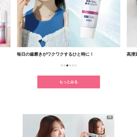
毎日の歯磨きがワクワクするひと時に！
高浸
1
2
3
4
5
6
もっとみる
PR