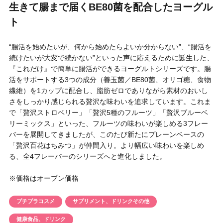
生きて腸まで届くBE80菌を配合したヨーグル
円 〜
円
ト
アイテム
“腸活を始めたいが、何から始めたらよいか分からない”、“腸活を
目的・用途
続けたいが大変で続かない”といった声に応えるために誕生した、
・
悩みなど
『これだけ』で簡単に腸活ができるヨーグルトシリーズです。腸
活をサポートする3つの成分（善玉菌／BE80菌、オリゴ糖、食物
発売日
繊維）を1カップに配合し、脂肪ゼロでありながら素材のおいし
さをしっかり感じられる贅沢な味わいを追求しています。これま
で「贅沢ストロベリー」「贅沢5種のフルーツ」「贅沢ブルーベ
検索
リーミックス」といった、フルーツの味わいが楽しめる3フレー
バーを展開してきましたが、このたび新たにプレーンベースの
「贅沢百花はちみつ」が仲間入り。より幅広い味わいを楽しめ
る、全4フレーバーのシリーズへと進化しました。
※価格はオープン価格
プチプラコスメ
サプリメント、ドリンクその他
健康食品、ドリンク