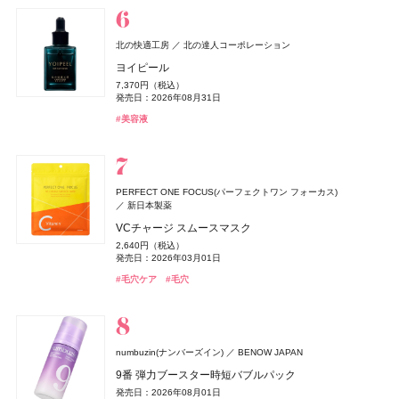
発売日：2026年08月03日
6,600円（税込）
#ルナソル(LUNASOL)
#フーミー(WHOMEE)
#フーミー(WHOMEE)
#ファンデーション
#ファンデーション
#アイシャドウ
#ハンドクリーム
#ハンドケア
#睡眠
ZEN shampoo
クリニーク
KINS(キンズ)
クリニーク ラボラトリーズ
KINS(キンズ)
王子製薬
小林製薬
小林製薬
クロエ
コティジャパン合同会社
北の快適工房
北の達人コーポレーション
ディオール(DIOR)
パルファン・クリスチャン・ディオール
ZEN shampoo シャンプー
イーブン ベター ダブル セラム セット 27
SUPPLEMENTS GUT+
糸ようじ コンパクトヘッドタイプ
クロエ アトリエ デ フルール スー レ パン オードパルフ
ヨイピール
オードメディカオム(EAUDE MEDICA homme)
桃谷順天館
ディオール フォーエヴァー フルイド スキン グロウ
2,398円（税込）
17,600円（税込）
10,152円（税込）
825円（税込）
ァム
7,370円（税込）
NARS
セザンヌ(CEZANNE)
薬用アクネケアBB
セザンヌ(CEZANNE)
NARS JAPAN
セザンヌ化粧品
セザンヌ化粧品
発売日：2025年05月29日
発売日：2026年10月09日
発売日：2023年08月10日
発売日：2025年04月16日
8,030円（税込）
発売日：2026年08月31日
デュカート
シャンティ
20,790円（税込）
よーじや
株式会社よーじや
発売日：2026年02月27日
2,530円（税込）
インセイシャブル リキッドブラッシュ
発売日：2026年05月28日
ブライトカラーシーラー
ブライトカラーシーラー
#ヘアケア
#クリニーク(CLINIQUE)
#サプリ
#便秘解消
#シャンプー
#クリスマスコフレ
#オーラルケア
#美容液
ネイルショットセラム 01
ねむり ピローミスト
発売日：2021年10月04日
5,390円（税込）
748円（税込）
748円（税込）
#クロエ(Chloé)
#フレグランス
990円（税込）
2,420円（税込）
発売日：2026年08月05日
発売日：2026年08月07日
#BBクリーム
発売日：2026年08月07日
発売日：2026年02月23日
発売日：2025年11月21日
#ナーズ(NARS)
#セザンヌ(CEZANNE)
#セザンヌ(CEZANNE)
#チーク
#コンシーラー
#コンシーラー
#デュカート(Ducato)
#ネイルケア
#睡眠
#リラクゼーション
コスメデコルテ
コーセー
Diane Perfect Beauty(ダイアン パーフェクトビューティー)
イプサ(IPSA)
DHC(ディーエイチシー)
イプサ
DHC
ニベア
ニベア花王
PERFECT ONE FOCUS(パーフェクトワン フォーカス)
トーン＆フラット パーフェクティング パレット
株式会社ネイチャーラボ
新日本製薬
ヴィーナススパ
フィッツコーポレーション
MEキット
ナノアクティブ コラーゲン
ルーセントビューティ 浸透保湿美容クリームスクラブ
ジョー マローン ロンドン(JO MALONE LONDON)
6,600円（税込）
エクストラフレッシュ＆リペア シャンプー＆トリート
VCチャージ スムースマスク
11,550円（税込）
2,980円（税抜）
1,430円（税込）
パフュームスティック（ディアレストビューティ）
発売日：2026年08月21日
ジョー マローン ロンドン
M・A・C(マック)
メント グレープフルーツ&ペパーミントの香り
ちふれ
ちふれ
ちふれ化粧品
ちふれ化粧品
M・A・C
発売日：2026年08月20日
発売日：2019年03月07日
発売日：2026年08月29日
2,640円（税込）
CHANEL(シャネル)
CHANEL
1,500円（税抜）
ドウシシャ
株式会社ドウシシャ
#コスメデコルテ(DECORTÉ)
ブラック シダーウッド & ジュニパー シェービング クリ
#コンシーラー
1,320円（税込）
発売日：2026年03月01日
ポケット プラッシーズ ミニ ブラシ キット
発売日：2018年09月01日
チーク プライマー
チーク プライマー
#イプサ(IPSA)
#スキンケア
#ニベア(NIVEA)
#ボディケア
ル ジェル コート N
ーム
ベビーゴリラのひとつかみ夏
発売日：2026年04月01日
10,560円（税込）
990円（税込）
990円（税込）
#毛穴ケア
#毛穴
4,620円（税込）
9,460円（税込）
2,178円（税込）
発売日：2026年08月21日
#ダイアン(Diane)
発売日：2026年08月10日
発売日：2026年08月10日
#シャンプー
発売日：2023年06月02日
発売日：2026年04月24日
発売日：2026年04月20日
SPIC(スピック)
スピック
#マック(M･A･C)
#ちふれ(CHIFURE)
#ちふれ(CHIFURE)
#メイクブラシ
#チーク
#チーク
#シャネル(CHANEL)
#ジョーマローンロンドン(JO MALONE LONDON)
#ネイル
#クリーム
#むくみ
#足のむくみ
エレガンス
エレガンス コスメティックス
ヴィーナススパ
フィッツコーポレーション
リポ-カプセル ビタミンC
ＨＡＣＣＩ
HACCI's JAPAN.LLC
GWHITE(ジーホワイト)
I-ne
ラスターモイスト ヴェール
7,200円（税抜）
パフュームスティック
numbuzin(ナンバーズイン)
BENOW JAPAN
ハニーカルーセル 〜夢の続き〜 PINK
薬用ホワイトニングハミガキ
コアミー
アリミノ
8,800円（税込）
1,500円（税抜）
9番 弾力ブースター時短バブルパック
22,000円（税込）
1,980円（税込）
発売日：2026年09月18日
発売日：2017年09月01日
オペラ
プロフィデンス ヘアマスク M
whomee(フーミー)
whomee(フーミー)
イミュ
株式会社WinC
株式会社WinC
発売日：2026年10月23日
発売日：2026年03月01日
発売日：2026年08月01日
デュカート
DISM(ディズム)
シャンティ
アンファー
ドウシシャ
株式会社ドウシシャ
#エレガンス(Elegance)
#フェイスパウダー