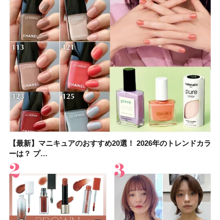
【最新】マニキュアのおすすめ20選！ 2026年のトレンドカラ
大野真理子さんのリピ買い「ブライトニング」14選！ 透明肌
【最新】マニキュアのおすすめ20選！ 2026年のトレンドカラ
【2026夏】「香水・フレグランス」ランキングTOP5！＜美
【板野友美さんの美活】「実はうねりやすいクセ毛なんで
【2026年夏】40代におすすめの髪型30選！ 若く見える・手
【フォロー＆いいねで当たる】中国割烹旅館 掬水亭の宿泊券
【セザンヌ】「ブライトカラーシーラー」新色グリーンが8/7
ーは？ プ…
の秘訣を公開
ーは？ プ…
容マニア・マ…
す」美しいロングヘア…
入れが楽な…
を1組2名様にプ…
に発売｜既存色…