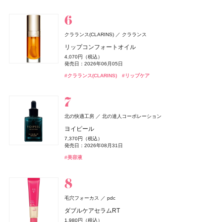
セット 06 グレープフィグ
1,430円（税込）
2,420円（税込）
2,420円（税込）
7,700円（税込）
7,700円（税込）
3,960円（税込）
#ボディケア
薬用アクネケアBB
#パラドゥ(Parado)
#ネイル
発売日：2025年02月08日
発売日：2026年07月15日
発売日：2026年04月01日
#ジバンシイ(GIVENCHY)
発売日：2026年09月04日
発売日：2026年09月04日
#フレグランス
発売日：2026年07月22日
1,760円（税込）
#ダイエット
#ダイエット食品
発売日：2026年08月28日
2,530円（税込）
#ビオレ(Biore)
#チーク
#雪肌精
#ルナソル(LUNASOL)
#ルナソル(LUNASOL)
#UV
#日焼け止め
#アイシャドウ
#アイシャドウ
#リファ(ReFa)
#ツール
発売日：2021年10月04日
#ロムアンド(rom＆nd)
#リップ
クラランス(CLARINS)
クラランス
#BBクリーム
リップコンフォートオイル
BAKUNE
TENTIAL
パラドゥ(Parado)
パラドゥ
CHANEL(シャネル)
CHANEL
Teaflex(ティーフレックス)
I-ne
4,070円（税込）
BAKUNE パイル
スポンジリムーバー
セザンヌ(CEZANNE)
オペラ
CHANEL(シャネル)
レ ゼクストレ ドゥ シャネル パース スプレイ セット
ペレ・グレイス(PELE'S GRACE)
ペレ・グレイス(PELE'S GRACE)
イミュ
CHANEL
セザンヌ化粧品
ペレ・グレイス
ペレ・グレイス
発売日：2026年06月05日
スティーブンノル コレクション
スリムクレンズ グリーンティー【機能性表示食品】
コーセー
25,960円（税込）
ジョンマスターオーガニック(john masters organics)
440円（税込）
93,830円（税込）
皮脂テカリ防止下地50
グロウリップティント
チャンス オー スプランディド ハンド&ボディ リクィッ
ペレズソープ アオラニ
ペレズソープ アオラニ
2,376円（税込）
#クラランス(CLARINS)
スムース ストレート シャンプー
#リップケア
ジョー マローン ロンドン(JO MALONE LONDON)
ジョンマスターオーガニックグループ
発売日：2019年11月04日
発売日：2026年06月19日
発売日：2025年02月24日
#睡眠
#リラックス
ド ソープ
858円（税込）
1,980円（税込）
4,000円（税抜）
4,000円（税抜）
ジョー マローン ロンドン
1,760円（税込）
2026 hair care gift
#パラドゥ(Parado)
#ネイル
発売日：2026年03月04日
発売日：2026年08月20日
#シャネル(CHANEL)
発売日：2012年10月01日
発売日：2012年10月01日
#フレグランス
13,750円（税込）
発売日：2026年03月16日
#ダイエット
#お茶
ブラック シダーウッド & ジュニパー シェービング クリ
発売日：2026年01月09日
6,940円（税込）
#セザンヌ(CEZANNE)
#オペラ(OPERA)
#リップ
#化粧下地
#スティーブン・ノル(STEPHEN KNOLL)
#シャンプー
ーム
発売日：2025年12月26日
#シャネル(CHANEL)
#ボディケア
北の快適工房
北の達人コーポレーション
9,460円（税込）
#ジョンマスターオーガニック(john masters organics)
newmine(ニューミン)
西川
発売日：2026年04月24日
ヨイピール
&be(アンドビー)
&be(アンドビー)
Clue(クルー)
Clue(クルー)
CoenRich(コエンリッチ)
コーセーコスメポート
Diptyque
#ヘアケア
Diptyque Japan
Remii(レミィ)
株式会社ブラウレミィ
ピローケース
#ジョーマローンロンドン(JO MALONE LONDON)
#クリーム
7,370円（税込）
リップカラーデュオ
リップカラーデュオ
ザ プレミアム 薬用リンクルホワイト ハンドクリーム 金
アリィー
NARS
Diptyque オー ド トワレ フルール ドゥ ポー
NARS JAPAN
カネボウ化粧品
6,600円（税込）
発売日：2026年08月31日
Straine(ストレイン)
プラチナ水素サプリ
Aiロボティクス株式会社
1,980円（税込）
1,980円（税込）
木犀の香り ポケモンスペシャルパッケージ
SHIRO
シロ
18,700円（税込）
クロノビューティ フラットスムースフィルターUV
インセイシャブル リキッドブラッシュ
9,720円（税込）
#美容液
SOFT STRAIGHT SHAMPOO
発売日：2026年08月03日
発売日：2026年08月03日
発売日：2025年08月07日
発売日：2026年08月03日
発売日：2025年01月23日
SALT & WAVES ボディミスト エクストラクール
2,178円（税込）
5,390円（税込）
1,980円（税込）
#アンドビー(＆be)
#アンドビー(＆be)
#リップ
#リップ
クレ・ド・ポー ボーテ
clé de peau BEAUTÉ
発売日：2026年01月31日
発売日：2026年08月05日
#フレグランス
#香水
#ハンドクリーム
#ハンドケア
4,510円（税込）
発売日：2026年04月01日
#サプリ
#腸活
DISM(ディズム)
アンファー
発売日：2026年07月23日
コフレシナクティフ 2025
#アリィー(ALLIE)
#ナーズ(NARS)
#チーク
#化粧下地
#シャンプー
Keeps(キープス)
西川
EMS EER メディスキンケアデバイス
#シロ(SHIRO)
#ミスト
61,600円（税込）
毛穴フォーカス
pdc
Keeps クッション for beauty
35,200円（税込）
発売日：2025年04月21日
発売日：2024年10月23日
14,300円（税込）
ダブルケアセラムRT
Enamor(エナモル)
Enamor(エナモル)
Dcyua(ディキュア)
Dcyua(ディキュア)
ロクシタン(L'OCCITANE)
#クレ・ド・ポー・ボーテ(cle de peau Beaute)
ロクシタンジャポン
#スキンケア
アルジェラン
カラーズ
チョコラBB
エーザイ
#美顔器
#美容家電
1,980円（税込）