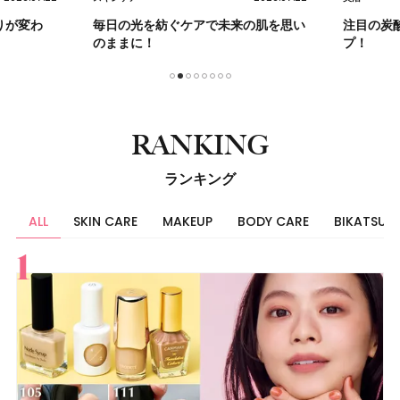
の肌を思い
注目の炭酸ハミガキをクローズアッ
柏木由紀
プ！
1
2
3
4
5
6
7
8
RANKING
ランキング
ALL
SKIN CARE
MAKEUP
BODY CARE
BIKATSU
すべて
スキンケア
メイク
ボディケア
美活
ヘア
ライフスタイル
ビューティーズ