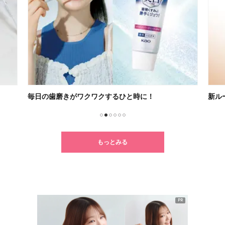
新ルーティン「朝レチ・夜レチ」
朝の
1
2
3
4
5
6
もっとみる
PR