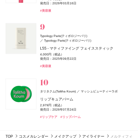
メロウメルティングチーク
メロウメルティングチーク
インテグレート
キャンメイク
ヴェルヴェーヌアグルム オードトワレ
井田ラボラトリーズ
資生堂
オーガニック ハンドソープ WO
発売日：2026年03月16日
melt(メルト)
チョコラBBリッチ・セラミド
花王
2,420円（税込）
2,420円（税込）
Aesop(イソップ)
イソップ・ジャパン
8,470円（税込）
プロフィニッシュリキッド N
プティパレットアイズ
1,100円（税込）
322円（税込）
#美容液
スムースシャンプー
発売日：2026年07月15日
発売日：2026年07月15日
発売日：2026年07月29日
発売日：2026年03月11日
発売日：2016年10月17日
アンティセシス インテンス ボディクレンザー
1,980円（税込）
1,078円（税込）
1,760円（税込）
nishikawa
西川
#チーク
#チーク
Ｌａ ＣＡＳＴＡ
アルペンローゼ
発売日：2025年08月21日
発売日：2026年03月31日
#ロクシタン(L'OCCITANE)
#フレグランス
#アルジェラン(ARGELAN)
#ハンドケア
6,160円（税込）
発売日：2025年03月15日
#インナーケア
#美容ドリンク
DISM(ディズム)
アンファー
#005 punitoro まくら
発売日：2026年07月21日
ジャパンアロマ ヘアケアセット 桜百花
#インテグレート(INTEGRATE)
#キャンメイク(CANMAKE)
#アイシャドウ
#ファンデーション
#ヘアケア
#シャンプー
AZオイルコントロールクリーム
6,600円（税込）
#イソップ(Aesop)
#ボディケア
4,840円（税込）
Typology Paris(ティポロジーパリ)
2,750円（税込）
発売日：2025年01月29日
#睡眠
発売日：2024年09月25日
Typology Paris(ティポロジーパリ)
TAMBURINS(タンバリンズ)
TAMBURINS(タンバリンズ)
IICOMBINED JAPAN
IICOMBINED JAPAN
CHANEL(シャネル)
#ヘアケア
#シャンプー
CHANEL
イヴ・サンローラン
イヴ・サンローラン・ボーテ
ReFa(リファ)
MTG
L55 - マティファイング フェイススティック
#クリーム
#メンズコスメ
PERFUME CHAMO
PERFUME CHAMO
エレガンス
3CE
ガブリエル シャネル パルファム
日本ロレアル
エレガンス コスメティックス
ケアクラッシュ セラムクリーム
ReFa(リファ)
ReFa Collagen Enrich
MTG
4,000円（税込）
18,600円（税込）
18,600円（税込）
Her lip to(ハーリップトゥ)
heart relation(ハートリレーション)
発売日：2025年09月22日
44,000円（税込）
ラ プードル オートニュアンス
ベルベット リップティント
8,580円（税込）
8,800円（税抜）
MILK PROTEIN SHAMPOO PINK
発売日：2026年06月12日
よーじや
株式会社よーじや
発売日：2017年08月23日
#タンバリンズ(TAMBURINS)
#タンバリンズ(TAMBURINS)
#フレグランス
#フレグランス
ICY MIST - EARLY MORNING -
#美容液
13,200円（税込）
2,530円（税込）
#フレグランス
#香水
1,980円（税込）
M・A・C(マック)
M・A・C
発売日：2026年06月01日
発売日：2026年08月08日
#イヴ・サンローラン(Yves Saint Laurent)
ねむり ピローミスト
#クリーム
2,940円（税込）
発売日：2025年02月28日
DISM(ディズム)
アンファー
発売日：2026年06月27日
スター ステータス ラスターガラス リップスティック デ
#エレガンス(Elegance)
#マットリップ
2,420円（税込）
#ティントリップ
#フェイスパウダー
#リファ(ReFa)
#ヘアケア
GGポアケアフォームマスク
発売日：2025年11月21日
ュオ
#ハーリップトゥ ビューティ(Her lip to BEAUTY)
#ボディミスト
2,750円（税込）
アスタリフト
富士フイルム
6,600円（税込）
#睡眠
#リラクゼーション
SOFINA BASIC+(ソフィーナ ベーシック)
SOFINA BASIC+(ソフィーナ ベーシック)
花王
花王
タリタクム(Talitha Koum)
発売日：2024年09月25日
マッシュビューティーラボ
フローラノーティス ジルスチュアート
発売日：2024年11月01日
アスタリフト ドリンク ピュアコラーゲン 10000
ジルスチュアート ビューティ
コスメデコルテ
コーセー
うるおいターボ化粧水
うるおいターボ化粧水
リップキュアバーム
#美容液
#フェイスマスク
#マック(M･A･C)
#クリスマスコフレ
3,610円（税抜）
ゲラン(Guerlain)
M・A・C(マック)
ゲラン
M・A・C
フローラノーティス ジルスチュアート チョコレート
1,430円（税込）
1,430円（税込）
リペア ネイルセラム
THE ANSWER(ジアンサー)
花王
2,979円（税込）
発売日：2014年09月24日
発売日：2026年08月08日
発売日：2026年08月08日
melt(メルト)
花王
発売日：2026年07月24日
コスモス オードパルファン
パリュール ゴールド スキン セロム フルイド
ラスターガラス ステインガラス リップ ティント
4,400円（税込）
EXモイストヘアトリートメント
発売日：2025年04月16日
4,180円（税込）
#化粧水
#化粧水
#保湿化粧水
#保湿化粧水
つる肌ピーリングバス
#リップケア
#リップバーム
14,300円（税込）
4,070円（税込）
1,760円（税込）
発売日：2022年01月26日
発売日：2026年08月01日
発売日：2026年07月03日
#コスメデコルテ(DECORTÉ)
#ネイルケア
発売日：2026年09月12日
発売日：2024年11月02日
DISM(ディズム)
アンファー
クリニーク
クリニーク ラボラトリーズ
#フローラノーティス ジルスチュアート（Flora Notis JILL
#ゲラン(Guerlain)
#マック(M･A･C)
#リップ
#ファンデーション
#入浴剤
#ヘアケア
#入浴
#トリートメント
RETIリンクアップクリーム
STUART）
マイ ハッピー セット
TOP
コスメカレンダー
メイクアップ
アイライナー
メルティフィ
3,410円（税込）