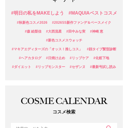
#明日の私をMAKEしよう
#MAQUIAベストコスメ
#秋新色コスメ2026
#2026SS新作ファンデ＆ベースメイク
#森 絵梨佳
#大西流星
#田中みな実
#神崎 恵
#新色コスメスウォッチ
#マキアエディターズの「オッス！推しコス」
#顔タイプ髪型診断
#ヘアカタログ
#日焼け止め
#リップケア
#化粧下地
#ダイエット
#リップモンスター
#セザンヌ
#最新号試し読み
COSME CALENDAR
コスメ検索