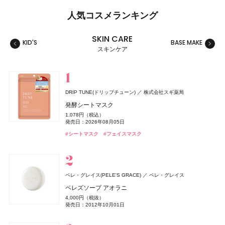
人気コスメランキング
SKIN CARE
KID'S
BASE MAKE
MAKE
スキンケア
スキンケア
ベースメイク
メイクアップ
ネイル＆ハンド
バス＆ボディケア
ヘアケア
フレグランス
キット
リラクゼーション
健康食品、ドリンク
美容ギア
メンズ
キッズ
DRIP TUNE(ドリップチューン)
株式会社スギ薬局
セザンヌ(CEZANNE)
セザンヌ(CEZANNE)
サリー ハンセン
ロクシタン(L'OCCITANE)
THE ANSWER(ジアンサー)
TAMBURINS(タンバリンズ)
キールズ
イグニス
GYURUTT(ギュルット)
セザンヌ(CEZANNE)
ジョー マローン ロンドン(JO MALONE LONDON)
セザンヌ(CEZANNE)
日本ロレアル
アルビオン
サリー ハンセン
セザンヌ化粧品
セザンヌ化粧品
セザンヌ化粧品
セザンヌ化粧品
ロクシタンジャポン
花王
IICOMBINED JAPAN
発酵シートマスク
株式会社スタイリングライフ・ホールディングス BCL カンパニー
ジョー マローン ロンドン
ブライトカラーシーラー
ウォータリーティントリップ
スーパー ストレングス ディフェンス
ヴェルヴェーヌアグルム パフュームド シャワージェル
ジアンサー シャンプー C1‐01
PERFUME CHAMO
ハンド&リップ ミニギフトセット
ナイトウェル ベッドサイド ミスト
ブライトカラーシーラー
ブライトカラーシーラー
1,078円（税込）
つぶつぶサプリ
ブラック シダーウッド & ジュニパー アフターシェーブ ロ
748円（税込）
660円（税込）
1,650円（税込）
3,960円（税込）
発売日：2026年03月02日
18,600円（税込）
2,750円（税込）
3,850円（税込）
748円（税込）
748円（税込）
発売日：2026年08月05日
ョン
発売日：2026年08月07日
発売日：2026年08月07日
発売日：2025年01月17日
発売日：2026年07月29日
発売日：2026年12月03日
発売日：2024年11月17日
発売日：2026年08月07日
発売日：2026年08月07日
7,344円（税込）
#シャンプー
#タンバリンズ(TAMBURINS)
#フレグランス
#シートマスク
#フェイスマスク
発売日：2026年09月02日
9,460円（税込）
#セザンヌ(CEZANNE)
#セザンヌ(CEZANNE)
#ネイル
#ロクシタン(L'OCCITANE)
#キールズ(Kiehl's)
#イグニス(IGNIS)
#セザンヌ(CEZANNE)
#セザンヌ(CEZANNE)
#セルフネイル
#ルームフレグランス
#クリスマスコフレ
#コンシーラー
#リップ
#コンシーラー
#コンシーラー
#ボディケア
発売日：2026年04月24日
#インナーケア
#インナービューティー
#ジョーマローンロンドン(JO MALONE LONDON)
#化粧水
SALONIA
ロクシタン(L'OCCITANE)
I-ne
ロクシタンジャポン
ペレ・グレイス(PELE'S GRACE)
ペレ・グレイス
チャコット(Chacott)
ちふれ
CoenRich(コエンリッチ)
ロクシタン(L'OCCITANE)
クリニーク
イヴ・サンローラン
セザンヌ(CEZANNE)
セザンヌ(CEZANNE)
ちふれ化粧品
クリニーク ラボラトリーズ
イヴ・サンローラン・ボーテ
チャコット
セザンヌ化粧品
セザンヌ化粧品
コーセーコスメポート
ロクシタンジャポン
グロッシーケア メタルカッサコーム
ラヴァンド オードトワレ
ペレズソープ アオラニ
PHARMANEX
ニュー スキン ジャパン
コンプレクションクリエイター N
チーク プライマー
薬用エクストラガード ハンドクリーム ポケモンスペシ
ラヴァンド パフュームド シャワージェル
チーク ポップ デュオ バレリーナ & パンジー セット 27
ル ヴェスティエール デ パルファム〈キャンドル〉
ウォータリーティントリップ
ウォータリーティントリップ
2,970円（税込）
8,470円（税込）
4,000円（税抜）
オードメディカオム(EAUDE MEDICA homme)
桃谷順天館
アイアン エッセンシャルズ
ャルパッケージ
2,750円（税込）
990円（税込）
3,960円（税込）
発売日：2026年08月03日
発売日：2026年07月01日
6,600円（税込）
13,530円（税込）
660円（税込）
660円（税込）
発売日：2012年10月01日
薬用アクネケアゲル
発売日：2026年04月14日
発売日：2026年08月10日
発売日：2026年07月01日
発売日：2026年10月30日
発売日：2022年12月01日
発売日：2026年08月07日
発売日：2026年08月07日
3,290円（税抜）
発売日：2026年08月03日
#ツール
#ロクシタン(L'OCCITANE)
#フレグランス
2,420円（税込）
#フェイスパウダー
#ちふれ(CHIFURE)
#ロクシタン(L'OCCITANE)
#クリニーク(CLINIQUE)
#イヴ・サンローラン(Yves Saint Laurent)
#セザンヌ(CEZANNE)
#セザンヌ(CEZANNE)
#パウダー
#チーク
#リップ
#リップ
#チーク
#ボディケア
#クリスマスコフレ
#ハンドクリーム
#ハンドケア