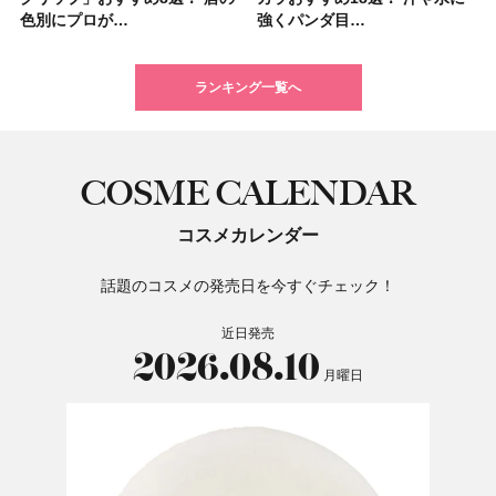
色別にプロが…
挙紹介！ 人気…
強くパンダ目…
トのパーツケ…
たり
りっぱなしな…
TOKY…
色をイエベ・ブ…
強くパンダ目…
アビューティ…
色スウォッ…
大人気の色付き…
タンパク質を…
17選
るだけで保湿でき…
限定〈102 ロ…
ランキング一覧へ
COSME CALENDAR
コスメカレンダー
話題のコスメの発売日を今すぐチェック！
近日発売
2026.08.10
月曜日