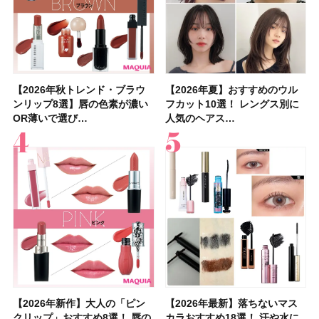
【2026年秋トレンド・ブラウ
【石井美保さん】おすすめの
【2026年秋トレンド・ブラウ
【2026年】ボディ用日焼け止
【簡単・夏バテ防止レシピ12
【2026年夏】おすすめのウル
【鈴木えみさんの愛用品30選】
【セザンヌ】8/7新色追加！
【2026年夏】おすすめのウル
【上田竜也さんのマイベストコ
【2026年新作】大人の「ピン
【クリスマスコフレ2026】
【美容系・伊能忠敬界隈】上西
【2026年夏】おすすめの髪型
【橋本環奈さんの美容Q&A】
【スック2026新作】秋コレク
ンリップ8選】唇の色素が濃い
「ブライトニング」11選！ ス
ンリップ8選】唇の色素が濃い
めUVのおすすめ20選！ この夏
選】食欲がない日にもおすす
フカット10選！ レングス別に
コスメ・スキンケア・ヘアケア
「ウォータリーティントリップ
フカット10選！ レングス別に
スメ５選】大人になって開眼し
クリップ」おすすめ8選！ 唇の
HACCIのホリデーギフトが豪華
星来さんは5年間1日1万歩を継
36選！ショート・ボブ・ミディ
顔用コスメで全身ケア！「お尻
ションを全品スウォッチ&イエ
OR薄いで選び…
キンケアからサプ…
OR薄いで選び…
注目の人気…
め！ さっぱりご飯…
人気のヘアス…
etc.お気に…
」10モモピュ…
人気のヘアス…
たからこそ愛が深…
色別にプロが…
すぎると話題…
続！ 歩くとき…
アム・ロング…
や脚も喜んでくれ…
ベブルベ分け！
【2026年新作】大人の「ピン
【クリスマスコフレ2026】ク
【2026年最新】落ちないマス
【石井美保さん・50歳のボディ
【石井美保さんのおすすめお菓
【2026年夏】小顔に見えるボ
【ILLIT（アイリット）ライブ
【ルナソルアイシャドウ】アイ
【2026年最新】落ちないマス
【2026夏】「大人のニキビケ
シャネルの新作リップ「ルージ
【ニベア】美容液リップクリー
【40代以上におすすめのプロテ
【最新】髪のうねり・広がり・
【無印良品】スキンケア×衣料
ツヤ好きの人生チーク！エナモ
クリップ」おすすめ8選！ 唇の
リニークのホリデーコフレを一
カラおすすめ18選！ 汗や水に
ケア愛用品16選】首・手・バス
子＆お茶10選】手土産にもぴっ
ブの髪型37選！ レイヤー・切
レポ】TOYOTA ARENA
カラーレーションN新色・限定
カラおすすめ18選！ 汗や水に
ア」ランキングTOP5！＜マキ
ュ ココ イドゥラ グロス」全15
ム＆ボディスクラブが新登場！
イン10選】美と健康に不可欠な
くせ毛におすすめのシャンプー
素材の最強タッグで実現！ 着
ル メロウメルティングチーク