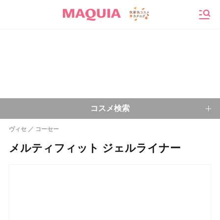
メニ
コスメ検索
ヴィセ
コーセー
キーワードから探す
メルティフィット ジェルライナー
検索
今注目のキーワード：
乾燥肌
ベースメイク
アイシャドウ
プチプラコスメ