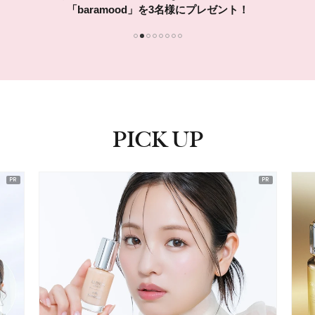
10名様に！
1
2
3
4
5
6
7
8
PICK UP
ピックアップ