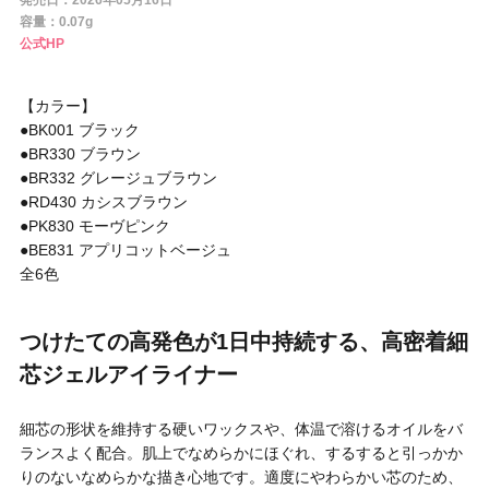
発売日：2026年05月16日
円 〜
円
容量：0.07g
公式HP
アイテム
【カラー】
目的・用途
●BK001 ブラック
・
悩みなど
●BR330 ブラウン
●BR332 グレージュブラウン
発売日
●RD430 カシスブラウン
●PK830 モーヴピンク
●BE831 アプリコットベージュ
検索
全6色
つけたての高発色が1日中持続する、高密着細
芯ジェルアイライナー
細芯の形状を維持する硬いワックスや、体温で溶けるオイルをバ
ランスよく配合。肌上でなめらかにほぐれ、するすると引っかか
りのないなめらかな描き心地です。適度にやわらかい芯のため、