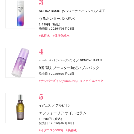
発売日：2021年11月08日
#オールインワン
#オールインワンジェル
SOFINA BASIC+(ソフィーナ ベーシック)
花王
Lypo-C(リポシー)
スピック
うるおいターボ化粧水
Number.S(ナンバーエス)
アトリエ・プロヴァンス
フィッツコーポレーション
カラーズ
セザンヌ(CEZANNE)
ルナソル
ニベア
クリニーク
ロクシタン(L'OCCITANE)
DRIP TUNE(ドリップチューン)
DRIP TUNE(ドリップチューン)
ニベア花王
カネボウ化粧品
クリニーク ラボラトリーズ
セザンヌ化粧品
ロクシタンジャポン
株式会社スギ薬局
株式会社スギ薬局
1,430円（税込）
ランコム(LANCÔME)
リポ・カプセル ビタミンC＋D
ランコム
ツヤカラーコントロール ヘアオイル
レモンヴァーベナ オードトワレ
発売日：2026年08月08日
セラムクッションファンデーション
アイカラーレーションN
ニベアUV ディープ プロテクト&ケア ジェル
ラッシュ パワー マスカラ セット 27
ディフューザー 100ML用
発酵シートマスク
発酵シートマスク
8,964円（税込）
ヴェルニ イン ラヴ
1,540円（税込）
2,200円（税込）
オードメディカオム(EAUDE MEDICA homme)
桃谷順天館
発売日：2023年09月23日
#化粧水
#保湿化粧水
1,155円（税込）
7,700円（税込）
1,078円（税込）
発売日：2024年09月24日
発売日：2017年11月11日
4,730円（税込）
2,800円（税抜）
1,078円（税込）
1,078円（税込）
2,000円（税抜）
薬用アクネケアローション
発売日：2026年09月01日
発売日：2026年09月04日
発売日：2025年02月08日
発売日：2026年10月30日
発売日：2016年07月13日
発売日：2026年08月05日
発売日：2026年08月05日
発売日：2012年05月18日
#インナーケア
#インナービューティー
#ヘアケア
#ヘアオイル
2,200円（税込）
#セザンヌ(CEZANNE)
#ルナソル(LUNASOL)
#ニベア(NIVEA)
#クリニーク(CLINIQUE)
#シートマスク
#シートマスク
#フェイスマスク
#フェイスマスク
#UV
#ファンデーション
#アイシャドウ
#マスカラ
発売日：2021年11月08日
#化粧水
ザ・ボディショップ(THE BODY SHOP)
numbuzin(ナンバーズイン)
BENOW JAPAN
MUCHA(ミュシャ)
マッシュビューティーラボ
ザボディショップジャパン
ロクシタン(L'OCCITANE)
ロクシタンジャポン
SIMPLISSE(シンプリス)
MNC New York
9番 弾力ブースター時短バブルパック
BOTANIST
I-ne
ミュシャ インセンス
ミッドナイト バクラ オードトワレ
ラヴァンド パフュームド ハンドクリーム
セルヴォーク
&be(アンドビー)
ロクシタン(L'OCCITANE)
B.A
ちふれ
ちふれ
ポーラ
ちふれ化粧品
ちふれ化粧品
マッシュビューティーラボ
Clue(クルー)
ロクシタンジャポン
発売日：2026年08月01日
エレクトロライト デイリー
ルース エイジングケア ボタニカル地肌クレンジング&
3,960円（税込）
3,300円（税抜）
1,870円（税込）
レアグロウ リキッドファンデーション
リップカラーデュオ
ラヴァンド パフュームド ボディミルク
B.A シンボリックコレクション
チーク プライマー
チーク プライマー
5,940円（税込）
#ナンバーズイン(numbuzin)
ヘアオイル
#フェイスパック
発売日：2026年07月23日
発売日：2010年10月15日
オードメディカオム(EAUDE MEDICA homme)
桃谷順天館
発売日：2026年07月01日
発売日：2026年05月19日
6,050円（税込）
1,980円（税込）
4,840円（税込）
26,400円（税込）
990円（税込）
990円（税込）
1,870円（税込）
#ミュシャ(MUCHA)
#フレグランス
薬用アクネケアウォッシュ
#ロクシタン(L'OCCITANE)
#ハンドクリーム
発売日：2025年09月05日
発売日：2026年08月03日
発売日：2026年07月01日
発売日：2026年11月01日
発売日：2026年08月10日
発売日：2026年08月10日
発売日：2024年08月29日
#インナーケア
#インナービューティー
1,980円（税込）
#セルヴォーク(Celvoke)
#アンドビー(＆be)
#ロクシタン(L'OCCITANE)
#ポーラ(POLA)
#ちふれ(CHIFURE)
#ちふれ(CHIFURE)
#クリスマスコフレ
#リップ
#チーク
#チーク
#ファンデーション
#ボディケア
#ボタニスト(BOTANIST)
#プチプラ
発売日：2021年11月08日
ジバンシイ
イグニス
アルビオン
#洗顔
#洗顔料
パルファム ジバンシイ〔LVMHフレグランスブランズ〕
エフフォーリア オイルセラム
ベネクス
ベネクス
パラドゥ(Parado)
パラドゥ
Befas(ビーファス)
I-ne
ラ コレクション パルティキュリエ ド ジバンシイ
13,200円（税込）
Elite Package
グリッタリーネイル
ビオレ
Enamor(エナモル)
雪肌精
TOKYO ミステリー
rom&nd(ロムアンド)
ルナソル
ルナソル
花王
コーセー
カネボウ化粧品
カネボウ化粧品
Dcyua(ディキュア)
株式会社韓国高麗人蔘社
発売日：2026年09月18日
ReFa(リファ)
週末ファスティングプログラム（3日間）
MTG
13,420円（税込）
495円（税込）
41,800円（税込）
ビオレUV アクアリッチ ウォータリーホールドクリーム
メロウメルティングチーク
雪肌精 スキンケア UV エッセンス スティック
豆乳エディション ジューシーフラッシュリップオイル
アイカラーレーションN
アイカラーレーションN
2,780円（税込）
#イグニス(IGNIS)
ReFa Aira MIRROR COMB
#美容液
発売日：2026年04月03日
オードメディカオム(EAUDE MEDICA homme)
桃谷順天館
発売日：2025年11月28日
発売日：2026年10月07日
発売日：2025年07月14日