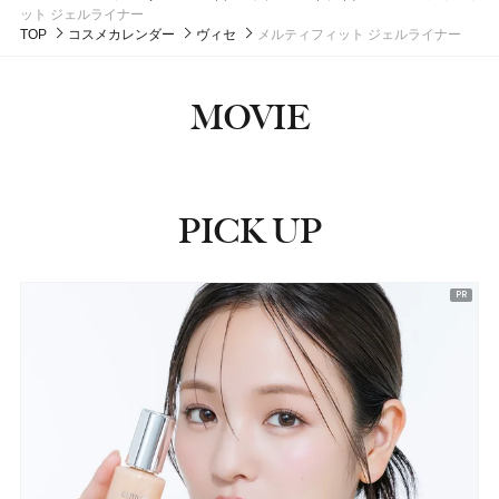
#フレグランス
5,500円（税抜）
ット ジェルライナー
発売日：2024年09月25日
発売日：2021年02月26日
TOP
コスメカレンダー
ヴィセ
メルティフィット ジェルライナー
#クリーム
#アイクリーム
#クリニーク(CLINIQUE)
#香水
MOVIE
PICK UP
ピックアップ