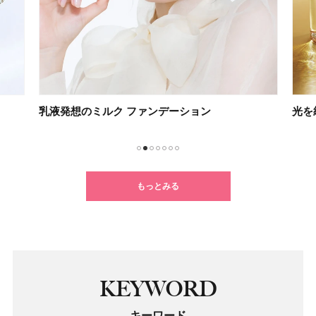
光を紡ぐケアで未来の肌を思いのままに
新習
1
2
3
4
5
6
7
もっとみる
KEYWORD
キーワード