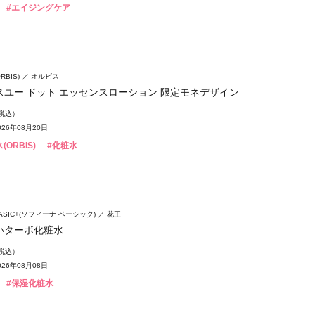
#エイジングケア
BIS)
オルビス
スユー ドット エッセンスローション 限定モネデザイン
（税込）
26年08月20日
(ORBIS)
#化粧水
 BASIC+(ソフィーナ ベーシック)
花王
いターボ化粧水
（税込）
26年08月08日
#保湿化粧水