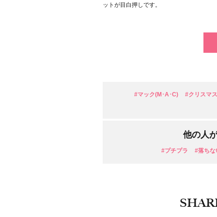
ットが目白押しです。
#マック(M･A･C)
#クリスマ
他の人
#プチプラ
#落ちな
SHAR