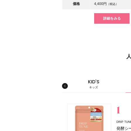
価格
4,400円
（税込）
詳細をみる
MEN'S
KID'S
メンズ
キッズ
スキンケア
DRIP T
発酵シ