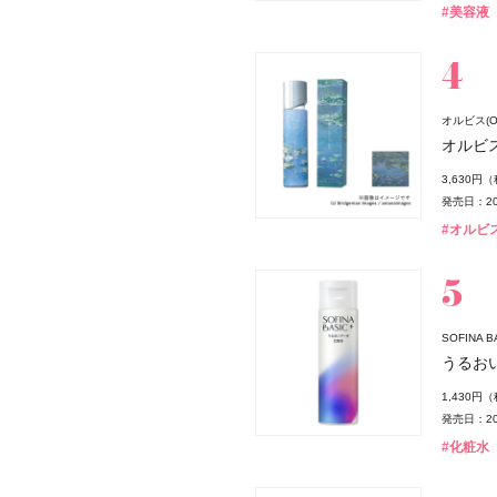
#美容液
オルビス(OR
・ディオール
オルビ
3,630円
発売日：20
#オルビス
MS CHRISTIAN DIOR)
SOFINA
うるお
1,430円
発売日：20
#化粧水