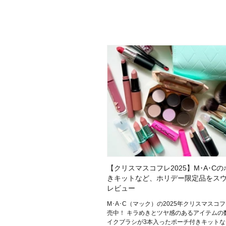
目的・用途
・
悩みなど
発売日
【クリスマスコフレ2025】M･A･C
きキットなど、ホリデー限定品をス
レビュー
M･A･C（マック）の2025年クリスマスコ
売中！ キラめきとツヤ感のあるアイテムの
イクブラシが3本入ったポーチ付きキットな