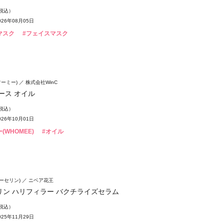
（税込）
26年08月05日
マスク
#フェイスマスク
フーミー)
株式会社WinC
ース オイル
（税込）
26年10月01日
(WHOMEE)
#オイル
(ユーセリン)
ニベア花王
リン ハリフィラー バクチライズセラム
（税込）
25年11月29日