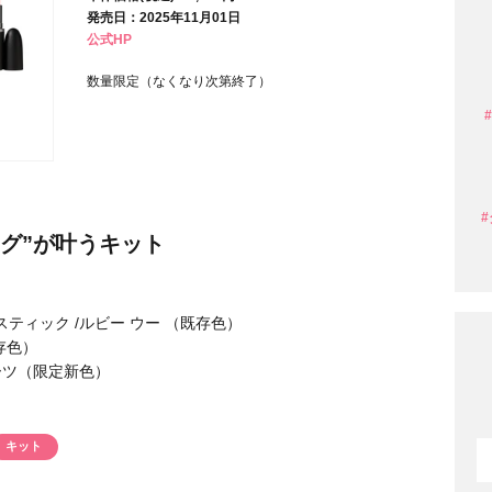
発売日：2025年11月01日
公式HP
条件から探す
数量限定（なくなり次第終了）
ング”が叶うキット
スティック /ルビー ウー （既存色）
既存色）
ソーツ（限定新色）
円 〜
円
キット