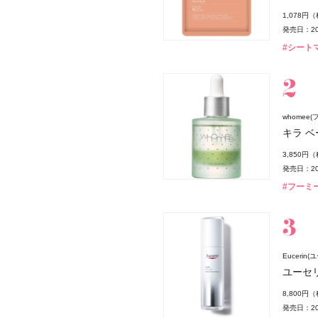
1,078円
発売日：20
#シート
whomee(
薬局
キラ ベ
3,850円
発売日：20
#フーミー
Eucerin
・ディオール
ユーセ
 リップスティック ケース
8,800円
発売日：20