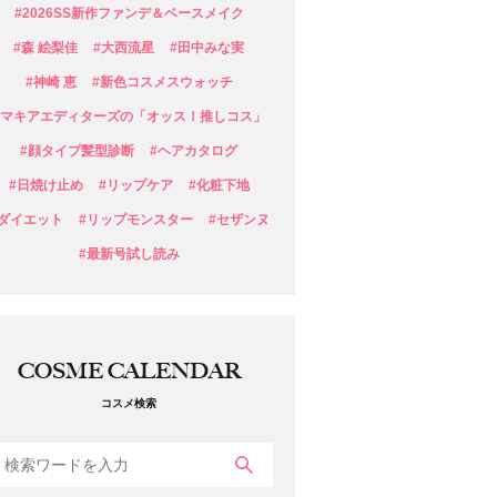
#2026SS新作ファンデ＆ベースメイク
#森 絵梨佳
#大西流星
#田中みな実
#神崎 恵
#新色コスメスウォッチ
#マキアエディターズの「オッス！推しコス」
#顔タイプ髪型診断
#ヘアカタログ
#日焼け止め
#リップケア
#化粧下地
#ダイエット
#リップモンスター
#セザンヌ
#最新号試し読み
COSME CALENDAR
コスメ検索
検索