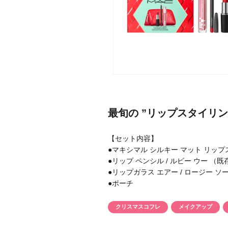
メーカー
ブランド
最旬の ”リップスタイリ
ジャンル
【セット内容】
肌質
●マキシマル シルキー マット リップ
●リップ ペンシル / ルビー ウー （
金額
●リップガラス エアー / ロージー 
●ポーチ
クリスマスコフレ
メイクアップ
アイテム