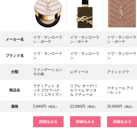
イヴ・サンローラ
イヴ・サンローラ
イヴ・サンローラ
メーカー名
ン・ボーテ
ン・ボーテ
ン・ボーテ
イヴ・サンローラ
イヴ・サンローラ
イヴ・サンローラ
ブランド名
ン
ン
ン
ファンデーション
分類
レディース
アイシャドウ
その他
ラディアント タ
リブレ オーデパ
クチュール アイ
商品名
ッチ グロウパク
ルファム サンタ
パレット
ト＜ミニサイズ＞
ル クチュール
価格
5,940円
22,000円
20,900円
（税込）
（税込）
（税込）
詳細をみる
詳細をみる
詳細をみる