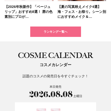
【2026年秋新作】「ベージュ
【2026夏】「シートマスク・
【2026年秋新作】「ベージュ
【ニベア】美容液リップクリー
【2026夏】「インナーケア・
【最新】髪のうねり・広がり・
【2026年8月の一粒万倍日】お
【ジョー マローン ロンドン】
【夏の写真映えメイク4選】
【2026夏】「洗顔料」ランキ
【夏の写真映えメイク4選】
【石井美保さん・50歳のボディ
【石井美保さんのおすすめお菓
【2026年夏】透明感カラーの
【読者プレゼント】羽の見えな
先行販売でゲット🧡LUNASOL
リップ」おすすめ8選！ 唇の色
パック」ランキングTOP5！＜
リップ」おすすめ8選！ 唇の色
ム＆ボディスクラブが新登場！
サプリ」ランキングTOP5！＜
くせ毛におすすめのシャンプー
すすめの開運コスメ＆美容アイ
大人気フレグランス「ウッド
海・フェス・お祭り。シーン別
ングTOP5！＜マキアビューテ
海・フェス・お祭り。シーン別
ケア愛用品16選】首・手・バス
子＆お茶10選】手土産にもぴっ
髪色おすすめ20選！ ブリーチ
いハンディファン
アイカラーレーションN 23
素別にプロが…
マキアビュー…
素別にプロが…
大人気の色付き…
美容マニア集…
17選
テム10選！
セージ ＆ シ…
におすすめメイク＆…
ィーズが投票…
におすすめメイク＆…
トのパーツケ…
たり
あり・なし別…
「baramood」を3名様…
Rosy…
ランキング一覧へ
COSME CALENDAR
コスメカレンダー
話題のコスメの発売日を今すぐチェック！
本日発売
2026.08.08
土曜日