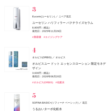
#ハンドクリーム
#グッチ(GUCCI）
#ハンドケア
#フレグランス
発売日：2026年01月30日
#リップ
#リップスティック
#オールインワン
#メンズコスメ
athletia(アスレティア)
エキップ
Eucerin(ユーセリン)
ニベア花王
エルメス(HERMÈS)
YOLU(ヨル)
エトヴォス(ETVOS)
BAKUNE
ファンケル(FANCL)
ディオール(DIOR)
ディオール(DIOR)
TENTIAL
I-ne
パルファン・クリスチャン・ディオール
パルファン・クリスチャン・ディオール
ファンケル
エルメスジャポン
エトヴォス
CoenRich(コエンリッチ)
CHANEL(シャネル)
CHANEL
コーセーコスメポート
スキンプロテクション UVジェル
ユーセリン ハリフィラー バクチライズセラム
ディオール(DIOR)
パルファン・クリスチャン・ディオール
《ソレイユ ドゥ エルメス プードル ボン ミン レヨナン
メロウナイトリペア ミルクヘアマスク
2026 ホリデーコフレ
BAKUNE パイル
濃縮大豆イソフラボン 乳酸菌プラス
ディオール アディクト クチュール リップスティック ケ
ディオール アディクト クチュール リップスティック ケ
ザ プレミアム 薬用リンクルナイト ハンドクリーム ポケ
チャンス オー スプランディド オードゥ パルファム
5,500円（税込）
8,800円（税込）
オードメディカオム(EAUDE MEDICA homme)
桃谷順天館
ト》
ルージュ ディオール オン ステージ
ース
ース
発売日：2026年03月06日
1,650円（税込）
9,900円（税込）
25,960円（税込）
1,980円（税込）
モンスペシャルパッケージ
発売日：2025年11月29日
17,600円（税込）
薬用アクネケアゲル
発売日：2026年08月04日
発売日：2026年11月04日
発売日：2025年01月16日
17,160円（税込）
5,940円（税込）
発売日：2026年01月09日
5,500円（税込）
5,500円（税込）
発売日：2026年08月03日
#アスレティア（athletia）
#睡眠
#リラックス
#UV
#美容液
#エイジングケア
発売日：2026年04月17日
発売日：2025年09月19日
発売日：2026年08月14日
発売日：2026年08月14日
2,420円（税込）
#トリートメント
#エトヴォス(Etvos)
#ファンケル(FANCL)
#ヘアトリートメント
#クリスマスコフレ
#サプリ
#シャネル(CHANEL)
#フレグランス
#ハンドクリーム
#ハンドケア
発売日：2021年11月08日
#エルメス(Hermès)
#パルファン･クリスチャン･ディオール(PARFUMS CHRISTIAN
#リップ
#リップ
#リップスティック
#リップスティック
#フェイスパウダー
DIOR)
#オールインワン
#オールインワンジェル
#リップ
Hits Different(ヒッツ ディファレント)
newmine(ニューミン)
西川
オルビス(ORBIS)
オルビス
BOTANIST
キールズ
CLEVER(クレバー)
日本ロレアル
I-ne
株式会社ネイチャーラボ
株式会社マツキヨココカラ＆カンパニー
アユーラ(AYURA)
アユーラ
フローラノーティス ジルスチュアート
ピローケース
オルビスユー ドット エッセンスローション 限定モネデ
ケイト
ディオール(DIOR)
ディオール(DIOR)
カネボウ化粧品
パルファン・クリスチャン・ディオール
パルファン・クリスチャン・ディオール
ジルスチュアート ビューティ
ボタニカルヘアミルク 02
ハンド&リップ ミニギフトセット
クリアプロテイン マッスル ぶどう味
マウスセラム ミスト キャラメルトフィー
メディテーションオードパルファム ディープドロップ
ザイン
6,600円（税込）
オードメディカオム(EAUDE MEDICA homme)
桃谷順天館
ジュレリープコンシーラー
ルージュ ディオール オン ステージ
ルージュ ディオール オン ステージ
1,650円（税込）
2,750円（税込）
3,974円（税込）
1,320円（税込）
ネイルオイルエッセンス
5,500円（税込）
3,630円（税込）
ちふれ
薬用アクネケアローション
ちふれ化粧品
発売日：2026年08月01日
発売日：2026年12月03日
発売日：2024年09月01日
発売日：2026年09月11日
1,650円（税込）
発売日：2026年10月30日
5,940円（税込）
5,940円（税込）
発売日：2026年08月20日
2,970円（税込）
発売日：2025年10月25日
発売日：2025年09月19日
発売日：2025年09月19日
2,200円（税込）
チーク プライマー
発売日：2025年01月10日
#ボタニスト(BOTANIST)
#キールズ(Kiehl's)
#筋トレ
#プロテイン
#クリスマスコフレ
#トリートメント
#オーラルケア
#アユーラ(AYURA)
#フレグランス
#オルビス(ORBIS)
#化粧水
発売日：2021年11月08日
#ケイト(KATE)
#パルファン･クリスチャン･ディオール(PARFUMS CHRISTIAN
#パルファン･クリスチャン･ディオール(PARFUMS CHRISTIAN
#コンシーラー
990円（税込）
#フローラノーティス ジルスチュアート（Flora Notis JILL
DIOR)
DIOR)
発売日：2026年08月10日
Keeps(キープス)
#化粧水
西川
STUART）
#ちふれ(CHIFURE)
Keeps クッション for beauty
#リップ
#リップ
#チーク
#ネイルケア
14,300円（税込）
ZEN shampoo
キールズ
トランシーノ
日本ロレアル
第一三共ヘルスケア
王子製薬
ニベア
ニベア花王
CHANEL(シャネル)
CHANEL
SOFINA BASIC+(ソフィーナ ベーシック)
花王
キスミー フェルム
KISSME（伊勢半）
ZEN shampoo コンディショナー
瞬間バリア※クリーム UFC ミニギフトセット
トランシーノ®EX［第1類医薬品］
ニベアUV ディープ プロテクト&ケア ジェル
レ ゼクストレ ドゥ シャネル パース スプレイ セット
うるおいターボ化粧水
オードメディカオム(EAUDE MEDICA homme)
桃谷順天館