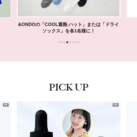
&ONDOの「COOL遮熱 ハット」または「ドライ
ソックス」を各1名様に！
1
2
3
4
5
6
7
8
PICK UP
ピックアップ