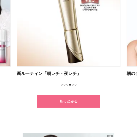
新ルーティン「朝レチ・夜レチ」
朝の
1
2
3
4
5
6
もっとみる
PR