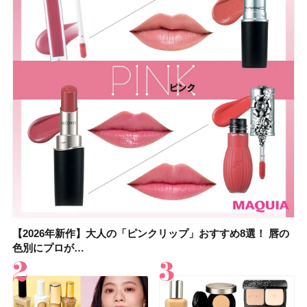
【2026年新作】大人の「ピンクリップ」おすすめ8選！ 唇の
【上田竜也さんのマイベストコスメ５選】大人になって開眼
【2026年新作】大人の「ピンクリップ」おすすめ8選！ 唇の
【2026夏】「香水・フレグランス」ランキングTOP5！＜美
【2026年最新】ダイエットや腸活におすすめの食品・ドリン
【2026年夏】40代におすすめの髪型30選！ 若く見える・手
【フォロー＆いいねで当たる】中国割烹旅館 掬水亭の宿泊券
【セザンヌ】8/7新色追加！「ウォータリーティントリップ
色別にプロが…
したからこそ愛が深…
色別にプロが…
容マニア・マ…
ク6選！ 美活…
入れが楽な…
を1組2名様にプ…
」10モモピュ…