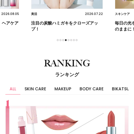
2026.08.05
2026.07.22
美活
スキンケア
】ヘアケア
注目の炭酸ハミガキをクローズアッ
毎日の光
プ！
のままに
1
2
3
4
5
6
7
8
RANKING
ランキング
ALL
SKIN CARE
MAKEUP
BODY CARE
BIKATSU
すべて
スキンケア
メイク
ボディケア
美活
ヘア
ライフスタイル
ビューティーズ