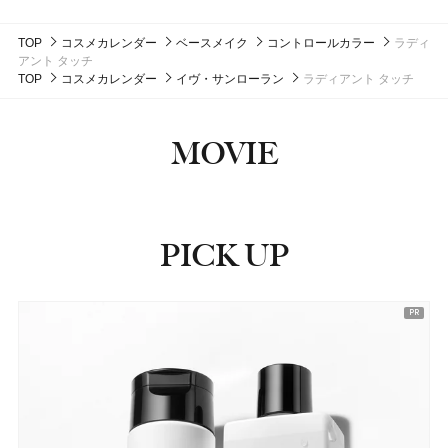
2,750円（税込）
ッケージ
発売日：2026年08月08日
#フローラノーティス ジルスチュアート（Flora Notis JILL
発売日：2026年11月01日
発売日：2026年11月01日
発売日：2024年09月25日
STUART）
発売日：2026年08月03日
#マットリップ
#ハウス オブ ローゼ(HOUSE OF ROSE)
#ハウス オブ ローゼ(HOUSE OF ROSE)
#ティントリップ
#クリスマスコフレ
#クリスマスコフレ
#美容液
#フェイスマスク
TOP
コスメカレンダー
ベースメイク
コントロールカラー
ラディ
#ヘアオイル
#ハンドクリーム
#ハンドケア
アント タッチ
TOP
コスメカレンダー
イヴ・サンローラン
ラディアント タッチ
MOVIE
PICK UP
ピックアップ