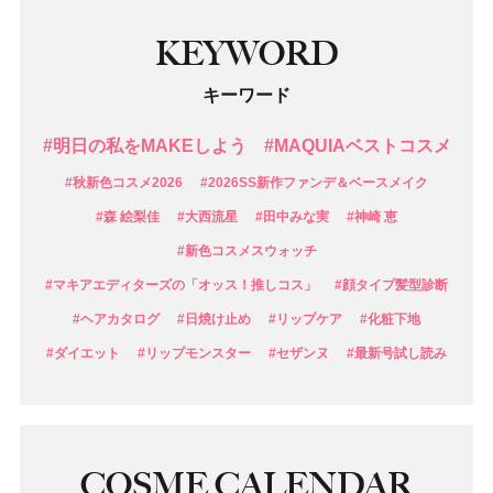
KEYWORD
キーワード
#明日の私をMAKEしよう
#MAQUIAベストコスメ
#秋新色コスメ2026
#2026SS新作ファンデ＆ベースメイク
#森 絵梨佳
#大西流星
#田中みな実
#神崎 恵
#新色コスメスウォッチ
#マキアエディターズの「オッス！推しコス」
#顔タイプ髪型診断
#ヘアカタログ
#日焼け止め
#リップケア
#化粧下地
#ダイエット
#リップモンスター
#セザンヌ
#最新号試し読み
COSME CALENDAR