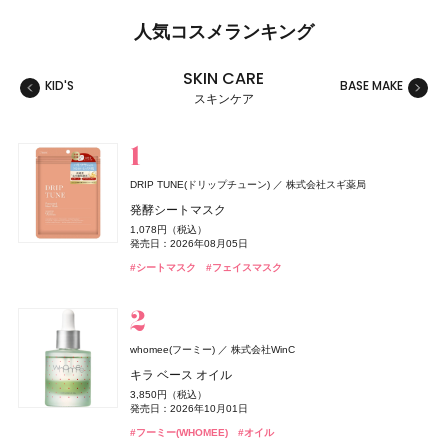
人気コスメランキング
SKIN CARE
KID'S
BASE MAKE
MAKE
スキンケア
スキンケア
ベースメイク
メイクアップ
ネイル＆ハンド
バス＆ボディケア
ヘアケア
フレグランス
キット
リラクゼーション
健康食品、ドリンク
美容ギア
メンズ
キッズ
DRIP TUNE(ドリップチューン)
株式会社スギ薬局
whomee(フーミー)
セザンヌ(CEZANNE)
NAIL HOLIC
レイフズ(Lāfe’ｓ)
SALONIA
TAMBURINS(タンバリンズ)
Oh! Baby
MUCHA(ミュシャ)
ファンケル(FANCL)
セザンヌ(CEZANNE)
ジョー マローン ロンドン(JO MALONE LONDON)
セザンヌ(CEZANNE)
ハウス オブ ローゼ
I-ne
コーセー コスメニエンス
石澤研究所
マッシュビューティーラボ
株式会社WinC
ファンケル
セザンヌ化粧品
セザンヌ化粧品
セザンヌ化粧品
IICOMBINED JAPAN
発酵シートマスク
ジョー マローン ロンドン
ミルク ファンデーション
ウォータリーティントリップ
ネイルホリック
ホールボディ フレッシュスプレー
グロッシーケア メタルカッサコーム
PERFUME CHAMO
Oh!Baby ボディケアギフト a
ミュシャ インセンス
えんきんプレミアム
ウォータリーティントリップ
ウォータリーティントリップ
1,078円（税込）
ブラック シダーウッド & ジュニパー アフターシェーブ ロ
3,190円（税込）
660円（税込）
330円（税込）
2,200円（税込）
2,970円（税込）
18,600円（税込）
3,300円（税込）
3,960円（税込）
4,700円（税込）
660円（税込）
660円（税込）
発売日：2026年08月05日
ョン
発売日：2026年08月21日
発売日：2026年08月07日
発売日：2024年04月16日
発売日：2026年07月15日
発売日：2026年08月03日
発売日：2026年11月01日
発売日：2026年07月23日
発売日：2026年02月17日
発売日：2026年08月07日
発売日：2026年08月07日
#タンバリンズ(TAMBURINS)
#フレグランス
#シートマスク
#フェイスマスク
9,460円（税込）
#フーミー(WHOMEE)
#セザンヌ(CEZANNE)
#コーセー(KOSÉ)
#プチプラ
#ツール
#ハウス オブ ローゼ(HOUSE OF ROSE)
#ミュシャ(MUCHA)
#ファンケル(FANCL)
#セザンヌ(CEZANNE)
#セザンヌ(CEZANNE)
#ボディケア
#ネイルカラー
#フレグランス
#サプリ
#ファンデーション
#リップ
#リップ
#リップ
#クリスマスコフレ
発売日：2026年04月24日
#ジョーマローンロンドン(JO MALONE LONDON)
#化粧水
グッチ ビューティ
コティジャパン合同会社
whomee(フーミー)
株式会社WinC
セザンヌ(CEZANNE)
ディオール(DIOR)
CoenRich(コエンリッチ)
スキンアクア
Straine(ストレイン)
SHIRORU(シロル)
ベネクス
Attenir(アテニア)
DRIP TUNE(ドリップチューン)
DRIP TUNE(ドリップチューン)
ベネクス
ロート製薬
アテニア
パルファン・クリスチャン・ディオール
SHIRORU(シロル)
Aiロボティクス株式会社
セザンヌ化粧品
コーセーコスメポート
株式会社スギ薬局
株式会社スギ薬局
グッチ フローラ ゴージャス オーキッド オードパルファ
キラ ベース オイル
ブライトカラーシーラー
ディオール アディクト クチュール リップスティック ケ
ザ プレミアム 薬用リンクルホワイト ハンドクリーム 金
ヒアルロンセラムUV
ストレートヘアミスト
SHIRORU クリスマスコフレ2026
Elite Package
かんせつスマート
発酵シートマスク
発酵シートマスク
ム インテンス
3,850円（税込）
murphy(マーフィー)
I-ne
ース
木犀の香り ポケモンスペシャルパッケージ
748円（税込）
1,320円（税込）
1,980円（税込）
3,960円（税込）
13,420円（税込）
2,695円（税込）
1,078円（税込）
1,078円（税込）
発売日：2026年10月01日
24,970円（税込）
薬用 UV オールインワンジェル
発売日：2026年08月07日
発売日：2026年08月01日
発売日：2026年11月01日
発売日：2026年04月03日
発売日：2020年06月16日
発売日：2026年08月05日
発売日：2026年08月05日
5,500円（税込）
発売日：2026年08月03日
発売日：2026年09月01日
#ロート製薬
#UV
#フーミー(WHOMEE)
#オイル
発売日：2026年08月14日
2,750円（税込）
#セザンヌ(CEZANNE)
#トリートメント
#シロル(SHIRORU)
#ボディケア
#アテニア(Attenir)
#シートマスク
#シートマスク
#フェイスマスク
#フェイスマスク
#ヘアトリートメント
#サプリ
#クリスマスコフレ
#コンシーラー