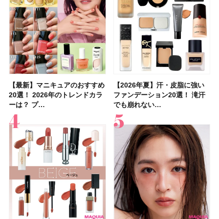
【最新】マニキュアのおすすめ
【石井美保さん】おすすめの
【最新】マニキュアのおすすめ
【2026年】ボディ用日焼け止
【2026夏】「歯磨き粉・オー
【2026年夏】おすすめの髪型
【鈴木えみさんの愛用品30選】
【ルナソルアイシャドウ】アイ
【2026年夏】汗・皮脂に強い
【クリスマスコフレ2026】ク
【2026年夏】汗・皮脂に強い
【2026夏】「リップケア」ラ
【板野友美さんの美活】「最
【2026年夏】小顔に見えるボ
【無印良品】スキンケア×衣料
【セザンヌ】「ブライトカラー
20選！ 2026年のトレンドカラ
「ブライトニング」11選！ ス
20選！ 2026年のトレンドカラ
めUVのおすすめ20選！ この夏
ラルケア」ランキングTOP5！
36選！ショート・ボブ・ミディ
コスメ・スキンケア・ヘアケア
カラーレーションN新色・限定
ファンデーション20選！ 滝汗
リニークのホリデーコフレを一
ファンデーション20選！ 滝汗
ンキングTOP5！＜美容マニア
近、下の歯の矯正を再開したん
ブの髪型37選！ レイヤー・切
素材の最強タッグで実現！ 着
シーラー」新色グリーンが8/7
ーは？ プ…
キンケアからサプ…
ーは？ プ…
注目の人気…
＜美容マニア…
アム・ロング…
etc.お気に…
色をイエベ・ブ…
でも崩れない…
挙紹介！ 人気…
でも崩れない…
集団・マキア…
です」オーラルケア…
りっぱなしな…
るだけで保湿でき…
に発売｜既存色…