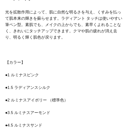
円 〜
円
光を拡散作用によって、肌に自然な明るさを与え、くすみを払っ
アイテム
て肌本来の輝きを蘇らせます。ラディアント タッチは使いやすい
筆ペン型。素肌でも、メイクの上からでも、素早くよれることな
目的・用途
く、きれいにタッチアップできます。クマや肌の疲れが消え去
・
悩みなど
り、明るく輝く肌色が戻ります。
発売日
【カラー】
検索
●1 ルミナスピンク
●1.5 ラディアンスシルク
●2 ルミナスアイボリー （標準色）
●3.5 ルミナスアーモンド
●4.5 ルミナスサンド