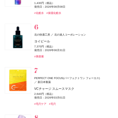
クッションワンダー ステイカバーSP
2,398円（税込）
3,190円（税込）
7,260円（税込）
1,078円（税込）
93,830円（税込）
1,430円（税込）
ルナソル
whomee(フーミー)
薬用アクネケアウォッシュ
whomee(フーミー)
カネボウ化粧品
株式会社WinC
株式会社WinC
発売日：2025年05月29日
発売日：2026年12月03日
発売日：2024年03月08日
発売日：2025年02月08日
CoenRich(コエンリッチ)
コーセーコスメポート
3,520円（税込）
発売日：2026年06月19日
発売日：2026年08月08日
発売日：2026年09月10日
1,980円（税込）
アイカラーレーションN
nishikawa
ミルク ファンデーション
ミルク ファンデーション
西川
#ヘアケア
#キールズ(Kiehl's)
#美白
#美白ケア
#コンディショナー
#スキンケア
#ニベア(NIVEA)
#UV
薬用エクストラガード ハンドクリーム ポケモンスペシ
#シャネル(CHANEL)
#フレグランス
#化粧水
#保湿化粧水
発売日：2021年11月08日
#ファンデーション
#クッションファンデ
7,700円（税込）
3,190円（税込）
3,190円（税込）
ャルパッケージ
#005 punitoro まくら
発売日：2026年09月04日
発売日：2026年08月21日
#洗顔
発売日：2026年08月21日
#洗顔料
発売日：2026年08月03日
6,600円（税込）
#ルナソル(LUNASOL)
#フーミー(WHOMEE)
#フーミー(WHOMEE)
#ファンデーション
#ファンデーション
#アイシャドウ
#ハンドクリーム
#ハンドケア
#睡眠
ZEN shampoo
クリニーク
KINS(キンズ)
クリニーク ラボラトリーズ
KINS(キンズ)
王子製薬
小林製薬
小林製薬
クロエ
コティジャパン合同会社
北の快適工房
北の達人コーポレーション
ディオール(DIOR)
パルファン・クリスチャン・ディオール
ZEN shampoo シャンプー
イーブン ベター ダブル セラム セット 27
SUPPLEMENTS GUT+
糸ようじ コンパクトヘッドタイプ
クロエ アトリエ デ フルール スー レ パン オードパルフ
ヨイピール
オードメディカオム(EAUDE MEDICA homme)
桃谷順天館
ディオール フォーエヴァー フルイド スキン グロウ
2,398円（税込）
17,600円（税込）
10,152円（税込）
825円（税込）
ァム
7,370円（税込）
NARS
セザンヌ(CEZANNE)
薬用アクネケアBB
セザンヌ(CEZANNE)
NARS JAPAN
セザンヌ化粧品
セザンヌ化粧品
発売日：2025年05月29日
発売日：2026年10月09日
発売日：2023年08月10日
発売日：2025年04月16日
8,030円（税込）
発売日：2026年08月31日
デュカート
シャンティ
20,790円（税込）
よーじや
株式会社よーじや
発売日：2026年02月27日
2,530円（税込）
インセイシャブル リキッドブラッシュ
発売日：2026年05月28日
ブライトカラーシーラー
ブライトカラーシーラー
#ヘアケア
#クリニーク(CLINIQUE)
#サプリ
#便秘解消
#シャンプー
#クリスマスコフレ
#オーラルケア
#美容液
ネイルショットセラム 01
ねむり ピローミスト
発売日：2021年10月04日
5,390円（税込）
748円（税込）
748円（税込）
#クロエ(Chloé)
#フレグランス
990円（税込）
2,420円（税込）
発売日：2026年08月05日
発売日：2026年08月07日
#BBクリーム
発売日：2026年08月07日
発売日：2026年02月23日
発売日：2025年11月21日
#ナーズ(NARS)
#セザンヌ(CEZANNE)
#セザンヌ(CEZANNE)
#チーク
#コンシーラー
#コンシーラー
#デュカート(Ducato)
#ネイルケア
#睡眠
#リラクゼーション
コスメデコルテ
コーセー
Diane Perfect Beauty(ダイアン パーフェクトビューティー)
イプサ(IPSA)
DHC(ディーエイチシー)
イプサ
DHC
ニベア
ニベア花王
PERFECT ONE FOCUS(パーフェクトワン フォーカス)
トーン＆フラット パーフェクティング パレット
株式会社ネイチャーラボ
新日本製薬
ヴィーナススパ
フィッツコーポレーション
MEキット
ナノアクティブ コラーゲン
ルーセントビューティ 浸透保湿美容クリームスクラブ
ジョー マローン ロンドン(JO MALONE LONDON)
6,600円（税込）
エクストラフレッシュ＆リペア シャンプー＆トリート
VCチャージ スムースマスク
11,550円（税込）
2,980円（税抜）
1,430円（税込）
パフュームスティック（ディアレストビューティ）
発売日：2026年08月21日
ジョー マローン ロンドン
M・A・C(マック)
メント グレープフルーツ&ペパーミントの香り
ちふれ
ちふれ
ちふれ化粧品
ちふれ化粧品
M・A・C
発売日：2026年08月20日
発売日：2019年03月07日
発売日：2026年08月29日
2,640円（税込）
CHANEL(シャネル)
CHANEL
1,500円（税抜）
ドウシシャ
株式会社ドウシシャ
#コスメデコルテ(DECORTÉ)
ブラック シダーウッド & ジュニパー シェービング クリ
#コンシーラー
1,320円（税込）
発売日：2026年03月01日
ポケット プラッシーズ ミニ ブラシ キット
発売日：2018年09月01日
チーク プライマー
チーク プライマー
#イプサ(IPSA)
#スキンケア
#ニベア(NIVEA)
#ボディケア
ル ジェル コート N
ーム
ベビーゴリラのひとつかみ夏
発売日：2026年04月01日
10,560円（税込）
990円（税込）
990円（税込）
#毛穴ケア
#毛穴
4,620円（税込）
9,460円（税込）
2,178円（税込）
発売日：2026年08月21日
#ダイアン(Diane)
発売日：2026年08月10日
発売日：2026年08月10日
#シャンプー
発売日：2023年06月02日
発売日：2026年04月24日
発売日：2026年04月20日
SPIC(スピック)
スピック
#マック(M･A･C)
#ちふれ(CHIFURE)
#ちふれ(CHIFURE)
#メイクブラシ
#チーク
#チーク
#シャネル(CHANEL)
#ジョーマローンロンドン(JO MALONE LONDON)
#ネイル
#クリーム
#むくみ
#足のむくみ
エレガンス
エレガンス コスメティックス