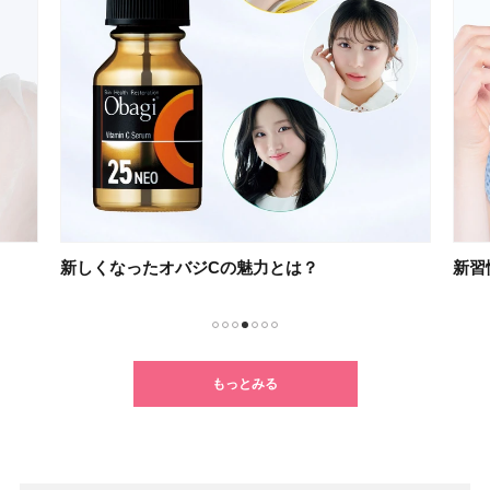
新しくなったオバジCの魅力とは？
新習
1
2
3
4
5
6
7
もっとみる