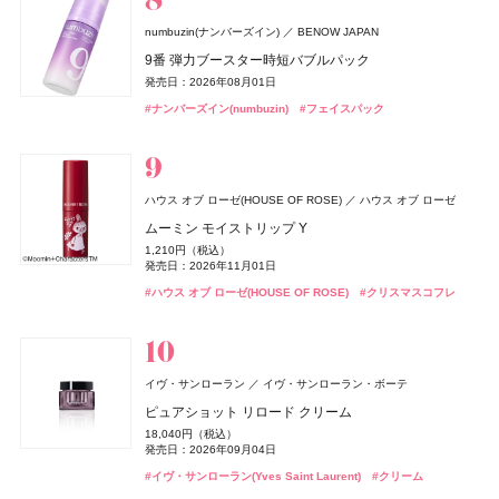
ヴィーナススパ
フィッツコーポレーション
リポ-カプセル ビタミンC
ＨＡＣＣＩ
HACCI's JAPAN.LLC
GWHITE(ジーホワイト)
I-ne
ラスターモイスト ヴェール
7,200円（税抜）
パフュームスティック
numbuzin(ナンバーズイン)
BENOW JAPAN
ハニーカルーセル 〜夢の続き〜 PINK
薬用ホワイトニングハミガキ
コアミー
アリミノ
8,800円（税込）
1,500円（税抜）
9番 弾力ブースター時短バブルパック
22,000円（税込）
1,980円（税込）
発売日：2026年09月18日
発売日：2017年09月01日
オペラ
プロフィデンス ヘアマスク M
whomee(フーミー)
whomee(フーミー)
イミュ
株式会社WinC
株式会社WinC
発売日：2026年10月23日
発売日：2026年03月01日
発売日：2026年08月01日
デュカート
DISM(ディズム)
シャンティ
アンファー
ドウシシャ
株式会社ドウシシャ
#エレガンス(Elegance)
#フェイスパウダー
4,400円（税込）
グロウリップティント
キラ ベース オイル
キラ ベース オイル
#ハッチ(HACCI)
#クリスマスコフレ
#オーラルケア
#歯磨き粉
#ナンバーズイン(numbuzin)
自爪補強カラー
EMS EER メディスキンケアデバイス
#フェイスパック
ゴリラのハグ夏
発売日：2026年05月12日
ザ・コラーゲン
資生堂
1,980円（税込）
3,850円（税込）
3,850円（税込）
990円（税込）
35,200円（税込）
4,950円（税込）
発売日：2026年08月20日
#アリミノ(ARIMINO)
発売日：2026年10月01日
発売日：2026年10月01日
#トリートメント
発売日：2026年10月13日
ザ・コラーゲン＜ドリンク＞
発売日：2024年10月23日
バンフォード
ピューリティ
#オペラ(OPERA)
#フーミー(WHOMEE)
#フーミー(WHOMEE)
#リップ
#オイル
#オイル
249円（税抜）
#デュカート(Ducato)
#美顔器
#美容家電
#ネイルポリッシュ
ボディスプラッシュ ワン イブニング
イヴ・サンローラン
イヴ・サンローラン・ボーテ
発売日：2009年03月01日
B.A
ポーラ
LAFRENDY botanical(ラフレンディー ボタニカル)
ハウス オブ ローゼ(HOUSE OF ROSE)
ハウス オブ ローゼ
18,000円（税抜）
ラディアント タッチ グロウパクト<コレクター>
CPコスメティクス
発売日：2016年03月01日
B.A シンボリックコレクション
ムーミン モイストリップ Y
ジョー マローン ロンドン(JO MALONE LONDON)
スティーブンノル コレクション
コーセー
12,320円（税込）
ボディタイムクリーム
26,400円（税込）
ジョー マローン ロンドン
発売日：2026年08月21日
1,210円（税込）
&be(アンドビー)
スムース ストレート シャンプー
ルナソル
ルナソル
カネボウ化粧品
カネボウ化粧品
Clue(クルー)
発売日：2026年11月01日
3,850円（税込）
発売日：2026年11月01日
CoenRich(コエンリッチ)
DISM(ディズム)
アンファー
コーセーコスメポート
ラベンダー & ホワイト シダー リネン スプレー
#イヴ・サンローラン(Yves Saint Laurent)
ByGLOW(バイグロー)
Hamee(ハミィ)
#ファンデーション
発売日：2021年12月06日
1,760円（税込）
リップカラーデュオ
アイカラーレーションN
アイカラーレーションN
#ポーラ(POLA)
#クリスマスコフレ
#ハウス オブ ローゼ(HOUSE OF ROSE)
ザ プレミアム 薬用リンクルホワイト ハンドクリーム ポ
AZオイルコントロールクリーム
#クリスマスコフレ
発売日：2026年03月16日
9,460円（税込）
リポアイロン サークルショット タブレット
#ボディケア
#アンチエイジング
バンフォード
ピューリティ
1,980円（税込）
7,700円（税込）
7,700円（税込）
発売日：2026年04月10日
ケモンスペシャルパッケージ
2,750円（税込）
発売日：2026年08月03日
#スティーブン・ノル(STEPHEN KNOLL)
発売日：2026年09月04日
発売日：2026年09月04日
#シャンプー
756円（税込）
ボディスプラッシュ ワン モーニング
発売日：2024年09月25日
発売日：2026年08月03日
#ジョーマローンロンドン(JO MALONE LONDON)
発売日：2026年07月23日
#アンドビー(＆be)
#ルナソル(LUNASOL)
#ルナソル(LUNASOL)
#リップ
#アイシャドウ
#アイシャドウ
18,000円（税抜）
#クリーム
#メンズコスメ
#ハンドクリーム
#ハンドケア
whomee(フーミー)
株式会社WinC
#インナーケア
#インナービューティー
発売日：2016年03月01日
フローラノーティス ジルスチュアート
イヴ・サンローラン
イヴ・サンローラン・ボーテ
スムース スキン ベース
ジルスチュアート ビューティ
ボンド・ナンバーナイン
ブルーベル・ジャパン
ピュアショット リロード クリーム
コアミー
アリミノ
2,970円（税込）
スウィートオスマンサス オードパルファン & リペアヘ
セント・オブ・ピース ボディシルク
発売日：2026年08月21日
18,040円（税込）
3CE
トリートメント オイル EX
アオイル
Oh! Baby
Oh! Baby
日本ロレアル
ハウス オブ ローゼ
ハウス オブ ローゼ
16,500円（税抜）
発売日：2026年09月04日
DISM(ディズム)
アンファー
CoenRich(コエンリッチ)
コーセーコスメポート
#フーミー(WHOMEE)
#化粧下地
発売日：2014年09月03日
3,800円（税抜）
5,390円（税込）
ベルベット リップティント
Oh!Baby ボディケアギフト a
Oh!Baby ボディケアギフト a
#イヴ・サンローラン(Yves Saint Laurent)
GGポアケアフォームマスク
#クリーム
発売日：2020年04月22日
発売日：2026年08月07日
ナイトリニュー ハンドクリーム ポケモンスペシャルパ
2,530円（税込）
3,300円（税込）
3,300円（税込）