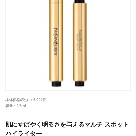
条件から探す
メーカー
ブランド
ジャンル
本体価格(税抜)：5,000円
肌質
容量：2.5ml
金額
肌にすばやく明るさを与えるマルチ スポット
ハイライター