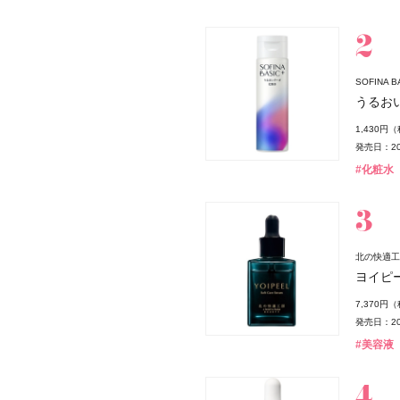
スパウダー
SOFINA
薬局
うるお
1,430円
発売日：20
#化粧水
北の快適工
ヨイピ
7,370円
発売日：20
#美容液