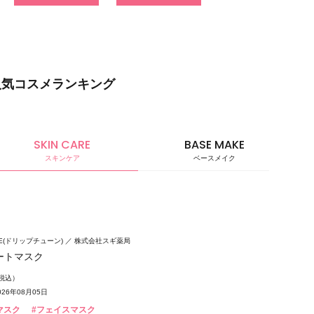
人気コスメランキング
SKIN CARE
BASE MAKE
スキンケア
ベースメイク
ベースメ
UNE(ドリップチューン)
株式会社スギ薬局
ートマスク
（税込）
26年08月05日
マスク
#フェイスマスク