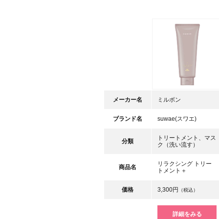
メーカー名
ミルボン
ブランド名
suwae(スワエ)
トリートメント、マス
分類
ク（洗い流す）
リラクシング トリー
商品名
トメント＋
価格
3,300円
（税込）
詳細をみる