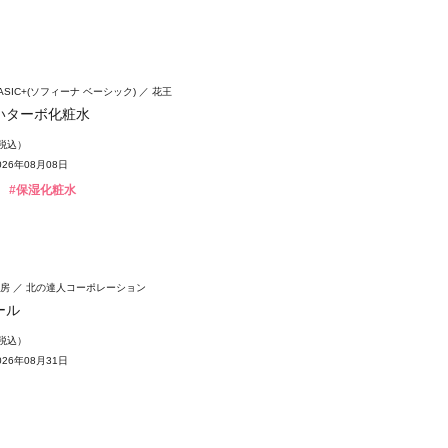
 BASIC+(ソフィーナ ベーシック)
花王
いターボ化粧水
（税込）
26年08月08日
#保湿化粧水
房
北の達人コーポレーション
ール
（税込）
26年08月31日