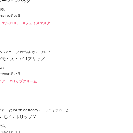
ローションパック
（税込）
25年09月09日
エル(BCL)
#フェイスマスク
(アンドハニー)
株式会社ヴィークレア
プモイスト バリアリップ
税込）
26年08月27日
ケア
#リップクリーム
ローゼ(HOUSE OF ROSE)
ハウス オブ ローゼ
 モイストリップ Y
（税込）
26年11月01日