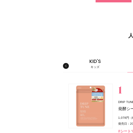
MEN'S
KID'S
メンズ
キッズ
スキンケア
DRIP T
発酵シ
ダー
1,078円
発売日：20
#シート