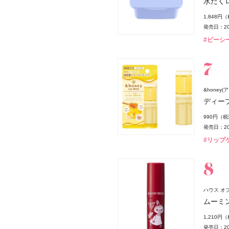
水だく
 ボン ミン レヨナント》
1,848円
発売日：20
#ビーシー
ー
&honey
ディー
990円（
発売日：20
#リップ
ハウス オブ 
ムーミン
1,210円
発売日：20