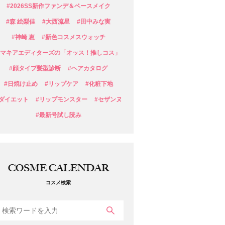
#2026SS新作ファンデ＆ベースメイク
#森 絵梨佳
#大西流星
#田中みな実
#神崎 恵
#新色コスメスウォッチ
#マキアエディターズの「オッス！推しコス」
#顔タイプ髪型診断
#ヘアカタログ
#日焼け止め
#リップケア
#化粧下地
#ダイエット
#リップモンスター
#セザンヌ
#最新号試し読み
COSME CALENDAR
コスメ検索
検索