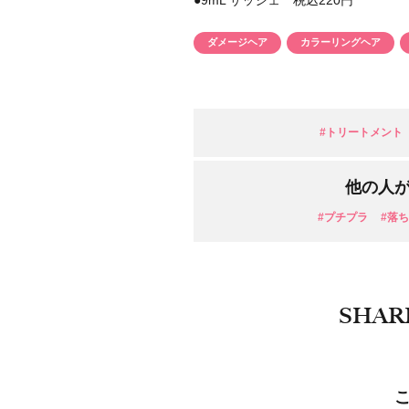
●9mL サッシェ 税込220円
目的・用途
・
悩みなど
ダメージヘア
カラーリングヘア
発売日
#トリートメント
他の人
#プチプラ
#落
SHAR