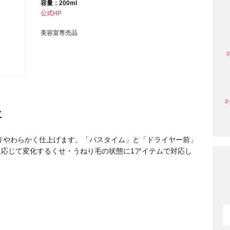
容量：200ml
公式HP
条件から探す
美容室専売品
に
りやわらかく仕上げます。「バスタイム」と「ドライヤー前」
応じて変化するくせ・うねり毛の状態に1アイテムで対応し
円 〜
円