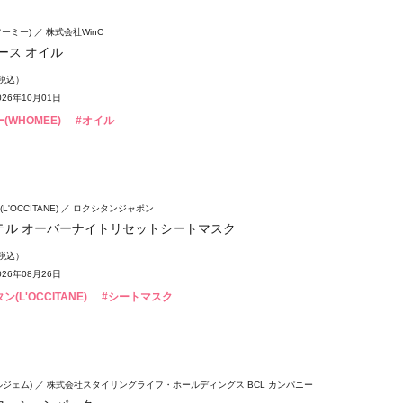
フーミー)
株式会社WinC
ース オイル
（税込）
26年10月01日
(WHOMEE)
#オイル
'OCCITANE)
ロクシタンジャポン
テル オーバーナイトリセットシートマスク
（税込）
26年08月26日
(L'OCCITANE)
#シートマスク
ウルジェム)
株式会社スタイリングライフ・ホールディングス BCL カンパニー