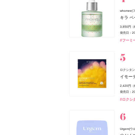
whomee(
キラ ベ
3,850円
発売日：20
#フーミー
ロクシタン(L
イモー
2,420円
発売日：20
#ロクシタン
Urgem(