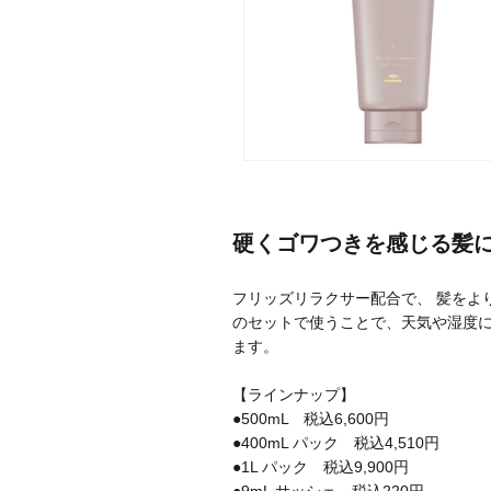
メーカー
ブランド
硬くゴワつきを感じる髪
ジャンル
フリッズリラクサー配合で、 髪をよ
肌質
のセットで使うことで、天気や湿度に
ます。
金額
【ラインナップ】
●500mL 税込6,600円
●400mL パック 税込4,510円
アイテム
●1L パック 税込9,900円