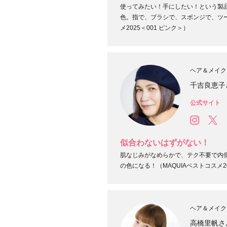
使ってみたい！手にしたい！という製
色。指で、ブラシで、スポンジで、ツー
メ2025＜001 ピンク＞）
ヘア＆メイク
千吉良恵子
公式サイト
似合わないはずがない！
肌なじみがなめらかで、テク不要で内
の色になる！（MAQUIAベストコスメ2
ヘア＆メイク
高橋里帆さ