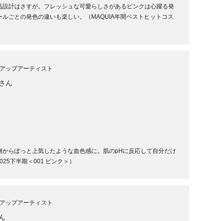
品設計はさすが。フレッシュな可愛らしさがあるピンクは心躍る発
ルごとの発色の違いも楽しい。（MAQUIA年間ベストヒットコス
アップアーティスト
さん
側からぽっと上気したような血色感に。肌のpHに反応して自分だけ
025下半期＜001 ピンク＞）
アップアーティスト
ん