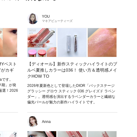
YOU
マキアビューティーズ
MYベスト
【ディオール】新作スティックハイライトのブ
る”がカギ
ルベ夏推しカラーは036！ 使い方＆透明感メイ
クHOW TO
naです。
上半期」が発
2026年夏新色として登場したDIOR「バックステージ
選！2026
グラッシー グロウ スティック 036 グレイズド ラベン
ダー」。透明感を演出するラベンダーカラーと繊細な
偏光パールが魅力の新作ハイライトです。
Anna