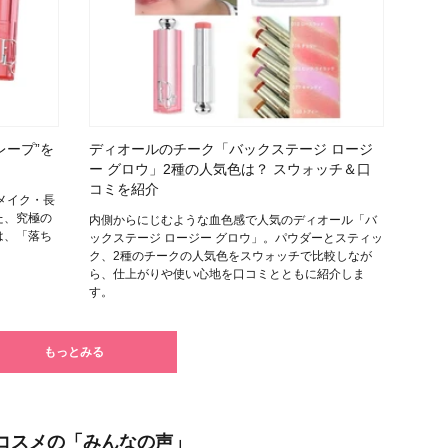
レープ”を
ディオールのチーク「バックステージ ロージ
ー グロウ」2種の人気色は？ スウォッチ＆口
コミを紹介
メイク・長
た、究極の
内側からにじむような血色感で人気のディオール「バ
は、「落ち
ックステージ ロージー グロウ」。パウダーとスティッ
ク、2種のチークの人気色をスウォッチで比較しなが
ら、仕上がりや使い心地を口コミとともに紹介しま
す。
もっとみる
コスメの「みんなの声」