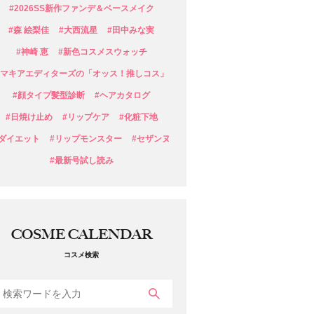
#2026SS新作ファンデ＆ベースメイク
#森 絵梨佳
#大西流星
#田中みな実
#神崎 恵
#新色コスメスウォッチ
#マキアエディターズの「オッス！推しコス」
#顔タイプ髪型診断
#ヘアカタログ
#日焼け止め
#リップケア
#化粧下地
#ダイエット
#リップモンスター
#セザンヌ
#最新号試し読み
COSME CALENDAR
コスメ検索
検索