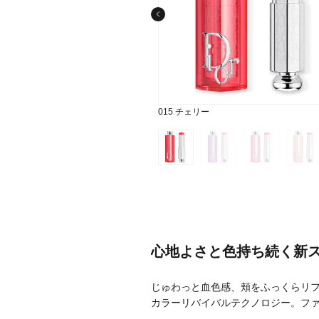
メーカー
001 ピンク
012 ローズウッド
015 チェリー
063 ピンク ライラック
077 キャンディ
103 トフィー
106 ポメロ
107 ドラゴンフルーツ
108 グァバ
ブランド
ジャンル
肌質
金額
心地よさと色持ち続く新
じゅわっと血色感、頬をふっくらリフ
カラーリバイバルテクノロジー。ファ
アイテム