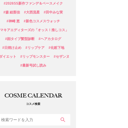
#2026SS新作ファンデ＆ベースメイク
#森 絵梨佳
#大西流星
#田中みな実
#神崎 恵
#新色コスメスウォッチ
#マキアエディターズの「オッス！推しコス」
#顔タイプ髪型診断
#ヘアカタログ
#日焼け止め
#リップケア
#化粧下地
#ダイエット
#リップモンスター
#セザンヌ
#最新号試し読み
COSME CALENDAR
コスメ検索
検索