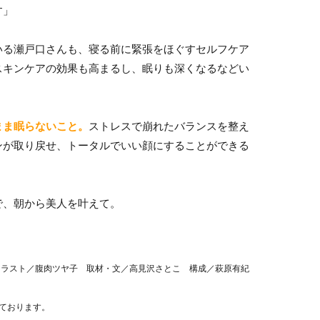
す」
いる瀬戸口さんも、寝る前に緊張をほぐすセルフケア
スキンケアの効果も高まるし、眠りも深くなるなどい
まま眠らないこと。
ストレスで崩れたバランスを整え
ンが取り戻せ、トータルでいい顔にすることができる
で、朝から美人を叶えて。
イラスト／腹肉ツヤ子 取材・文／高見沢さとこ 構成／萩原有紀
ております。