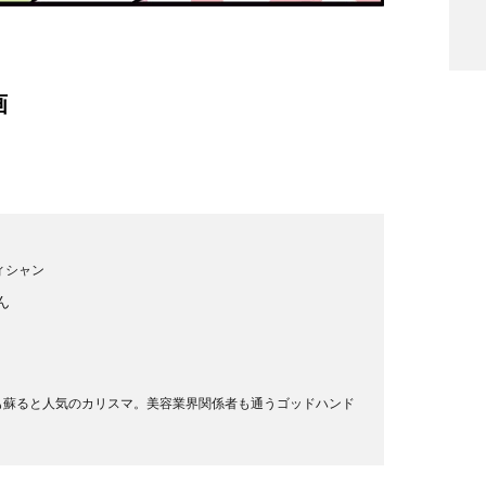
画
ィシャン
ん
も蘇ると人気のカリスマ。美容業界関係者も通うゴッドハンド