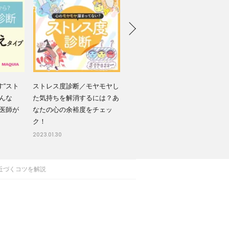
す“スト
ストレス度診断／モヤモヤし
ス
んな
た気持ちを解消するには？あ
し
を医師が
なたの心の余裕度をチェッ
う
ク！
ス
2023.01.30
2022
近づくコツを解説