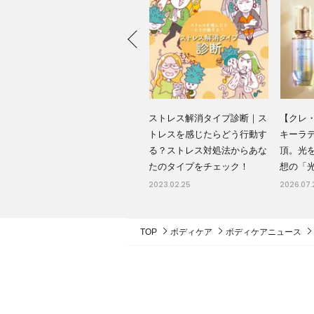
ストレス解消タイプ診断｜ス
【クレ
と行
トレスを感じたらどう行動す
キーラ
小田
る？ストレス対処法からあな
頂。光
たのタイプをチェック！
想の「
2023.02.25
2026.07.
TOP
ボディケア
ボディケアニュース