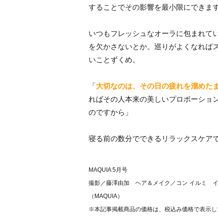
することでその影響を最小限にできま
いつもフレッシュなオーラに包まれて
を欠かさないとか。巡りがよくなれば
いことずくめ。
「
大切なのは、その日の疲れを溜めた
ればその人本来の美しいプロポーショ
のですから」
寝る前の数分でできるリラックスケア
MAQUIA 5月号
撮影／藤澤由加 ヘア＆メイク／コン イルミ 
（MAQUIA）
※本記事掲載商品の価格は、税込み価格で表示し