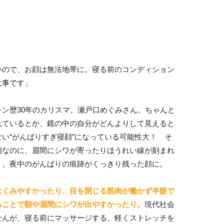
いので、お顔は無法地帯に。寝る前のコンディション
大事です」
ン歴30年のカリスマ、瀬戸口めぐみさん。ちゃんと
れているとか、鏡の中の自分がどんよりして見えると
い“がんばりすぎ寝顔”になっている可能性大！ そ
朝なのに、眉間にシワが寄ったりほうれい線が刻まれ
う、夜中のがんばりの痕跡がくっきり残った顔に。
むくみやすかったり、目を閉じる筋肉が働かず半眼で
ることで額や眉間にシワが出やすかったり。
現代社会
せんが、寝る前にマッサージする、軽くストレッチを