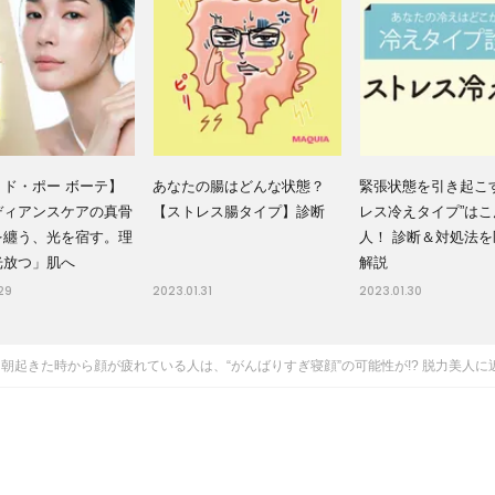
・ド・ポー ボーテ】
あなたの腸はどんな状態？
緊張状態を引き起こ
ディアンスケアの真骨
【ストレス腸タイプ】診断
レス冷えタイプ”はこ
を纏う、光を宿す。理
人！ 診断＆対処法
光放つ」肌へ
解説
29
2023.01.31
2023.01.30
朝起きた時から顔が疲れている人は、“がんばりすぎ寝顔”の可能性が!? 脱力美人に