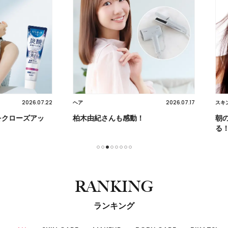
2026.07.22
2026.07.17
ヘア
スキンケア
ーズアッ
柏木由紀さんも感動！
朝の習慣
る！
1
2
3
4
5
6
7
8
RANKING
ランキング