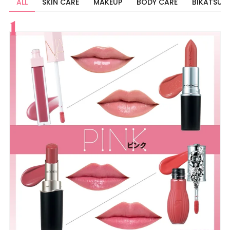
ALL
SKIN CARE
MAKEUP
BODY CARE
BIKATSU
すべて
スキンケア
メイク
ボディケア
美活
ヘア
ライフスタイル
ビューティーズ