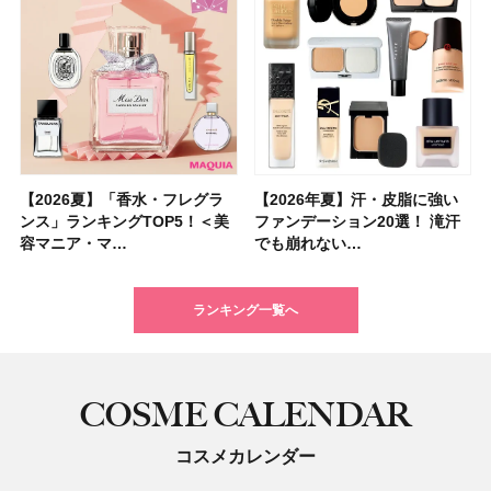
【2026夏】「香水・フレグラ
【クリスマスコフレ2026】ク
【2026年夏】汗・皮脂に強い
【2026夏】「リップケア」ラ
【2026夏】「インナーケア・
【最新】髪のうねり・広がり・
【フォロー＆いいねで当たる】
【全色レビュー】ケイト メロ
【2026年夏】汗・皮脂に強い
【コスメデコルテ】ブランド最
【崩れないフェイスパウダーの
【クリスマスコフレ2026】
【おすすめダイエットサプリ８
【2026年】最新トレンド「ボ
【無印良品】スキンケア×衣料
【スック2026新作】秋コレク
ンス」ランキングTOP5！＜美
リニークのホリデーコフレを一
ファンデーション20選！ 滝汗
ンキングTOP5！＜美容マニア
サプリ」ランキングTOP5！＜
くせ毛におすすめのシャンプー
中国割烹旅館 掬水亭の宿泊券
ウブラウンアイズ限定色追加！
ファンデーション20選！ 滝汗
高峰ラインから新作エイジング
塗り方】ブラシ？パフ？ 肌質
BAUM（バウム）が誘う静寂の
選】食べすぎた日をサポート！
ブ」13種類を徹底解説！ 定番
素材の最強タッグで実現！ 着
ションを全品スウォッチ&イエ
容マニア・マ…
挙紹介！ 人気…
でも崩れない…
集団・マキア…
美容マニア集…
17選
を1組2名様にプ…
イエベ・ブルベ別…
でも崩れない…
ケアクリーム「A…
別メイクHOW …
香りの世界へ。…
選び方＆糖質・脂…
＆人気の髪型…
るだけで保湿でき…
ベブルベ分け！
ランキング一覧へ
COSME CALENDAR
コスメカレンダー