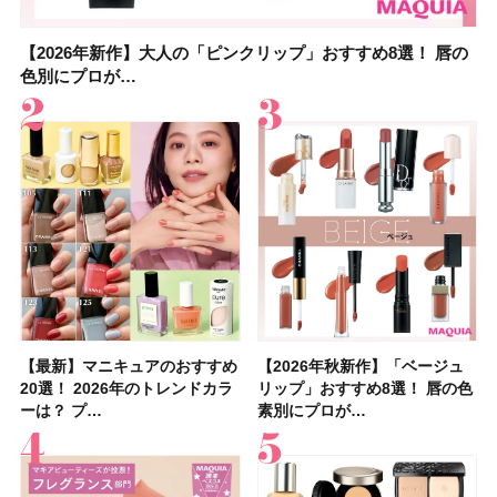
【2026年新作】大人の「ピンクリップ」おすすめ8選！ 唇の
【上田竜也さんのマイベストコスメ５選】大人になって開眼
【2026年新作】大人の「ピンクリップ」おすすめ8選！ 唇の
【2026夏】「香水・フレグランス」ランキングTOP5！＜美
【2026夏】「歯磨き粉・オーラルケア」ランキングTOP5！
【2026年夏】40代におすすめの髪型30選！ 若く見える・手
【鈴木えみさんの愛用品30選】コスメ・スキンケア・ヘアケ
【キャンメイク】売切続出！先行発売中の「クリアヴェール
色別にプロが…
したからこそ愛が深…
色別にプロが…
容マニア・マ…
＜美容マニア…
入れが楽な…
アetc.お気に…
セッティングパウダ…
【最新】マニキュアのおすすめ
【2026年夏】汗に強い日焼け
【最新】マニキュアのおすすめ
【デパコスのネイルオイル10
【石井美保さんのおすすめお菓
【2026年夏】おすすめの髪型
【読者プレゼント】羽の見えな
【セザンヌ】8/7新色追加！
【2026年秋新作】「ベージュ
【石井美保さん】おすすめの
【2026年秋新作】「ベージュ
【2026年】ボディ用日焼け止
【板野友美さんの美活】「最
【2026年夏】小顔に見えるボ
【2026年8月の一粒万倍日】お
【限定】&be「リップカラーデ
20選！ 2026年のトレンドカラ
止めのおすすめ13選！ 汗で塗
20選！ 2026年のトレンドカラ
選】プレゼントにおすすめ！ケ
子＆お茶10選】手土産にもぴっ
36選！ショート・ボブ・ミディ
いハンディファン
「ウォータリーティントリップ
リップ」おすすめ8選！ 唇の色
「ブライトニング」11選！ ス
リップ」おすすめ8選！ 唇の色
めUVのおすすめ20選！ この夏
近、下の歯の矯正を再開したん
ブの髪型37選！ レイヤー・切
すすめの開運コスメ＆美容アイ
ュオ 01 ピンクベージュ」レビ
ーは？ プ…
膜が強化され…
ーは？ プ…
ア効果、ビジュ、…
たり
アム・ロング…
「baramood」を3名様…
」10モモピュ…
素別にプロが…
キンケアからサプ…
素別にプロが…
注目の人気…
です」オーラルケア…
りっぱなしな…
テム10選！
ュー｜落ち…