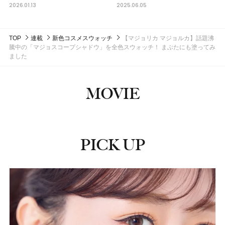
2026.01.13
2025.06.05
TOP
連載
新色コスメスウォッチ
【マジョリカ マジョルカ】話題沸
騰中の「マジョスコープシャドウ」を全色スウォッチ！ まぶたにも塗ってみ
ました
MOVIE
PICK UP
ピックアップ