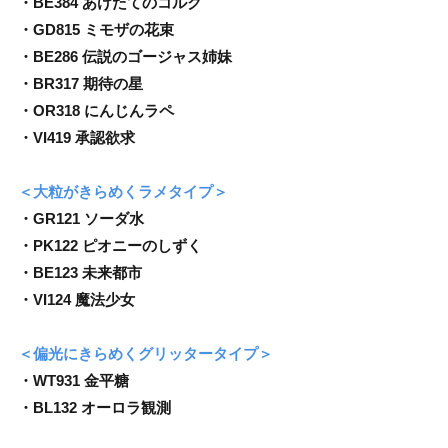
・BE384 あけたてのコルク
・GD815 ミモザの花束
・BE286 伝説のゴージャス姉妹
・BR317 期待の星
・OR318 にんじんラペ
・VI419 承認欲求
＜大粒がきらめくラメタイプ＞
・GR121 ソーダ水
・PK122 ピオニーのしずく
・BE123 未来都市
・VI124 魔法少女
＜偏光にきらめくグリッタータイプ＞
・WT931 金平糖
・BL132 オーロラ観測