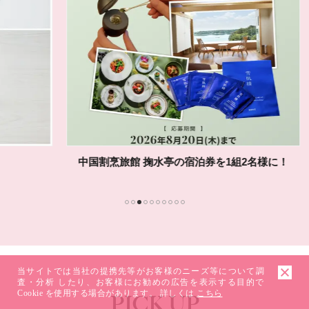
中国割烹旅館 掬水亭の宿泊券を1組2名様に！
1
2
3
4
5
6
7
8
9
10
当サイトでは当社の提携先等がお客様のニーズ等について調
査・分析 したり、お客様にお勧めの広告を表示する目的で
Cookie を使用する場合があります。 詳しくは
こちら
PICK UP