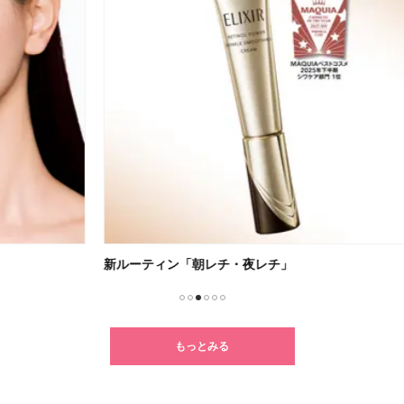
新ルーティン「朝レチ・夜レチ」
クセ
1
2
3
4
5
6
もっとみる