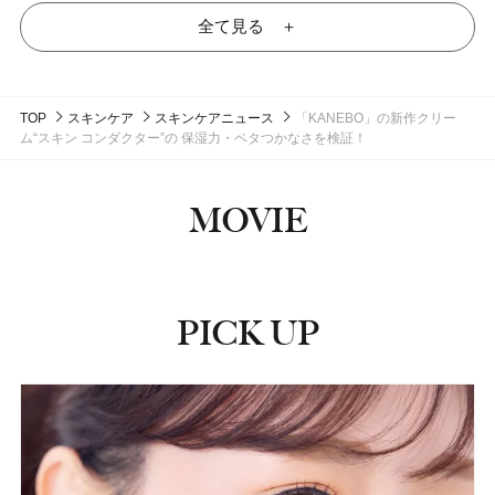
全て見る ＋
TOP
スキンケア
スキンケアニュース
「KANEBO」の新作クリー
ム“スキン コンダクター”の 保湿力・ベタつかなさを検証！
MOVIE
PICK UP
ピックアップ