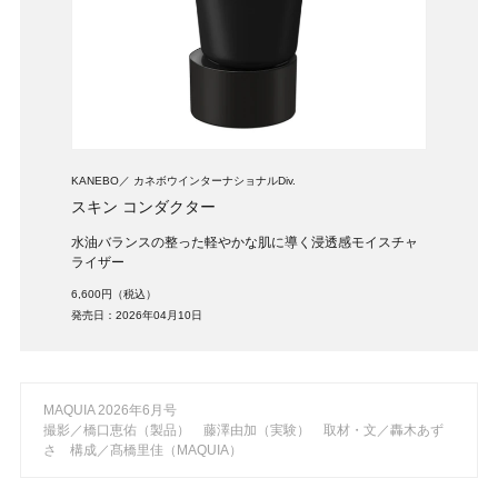
KANEBO
カネボウインターナショナルDiv.
スキン コンダクター
水油バランスの整った軽やかな肌に導く浸透感モイスチャ
ライザー
6,600円（税込）
発売日：2026年04月10日
MAQUIA 2026年6月号
撮影／橋口恵佑（製品） 藤澤由加（実験） 取材・文／轟木あず
さ 構成／髙橋里佳（MAQUIA）