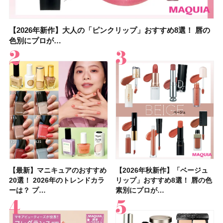
【2026年新作】大人の「ピンクリップ」おすすめ8選！ 唇の
【上田竜也さんのマイベストコスメ５選】大人になって開眼
【2026年新作】大人の「ピンクリップ」おすすめ8選！ 唇の
【2026夏】「香水・フレグランス」ランキングTOP5！＜美
【2026夏】「歯磨き粉・オーラルケア」ランキングTOP5！
【2026年夏】40代におすすめの髪型30選！ 若く見える・手
【鈴木えみさんの愛用品30選】コスメ・スキンケア・ヘアケ
【キャンメイク】売切続出！先行発売中の「クリアヴェール
色別にプロが…
したからこそ愛が深…
色別にプロが…
容マニア・マ…
＜美容マニア…
入れが楽な…
アetc.お気に…
セッティングパウダ…
【最新】マニキュアのおすすめ
【2026年夏】汗に強い日焼け
【最新】マニキュアのおすすめ
【デパコスのネイルオイル10
【石井美保さんのおすすめお菓
【2026年夏】おすすめの髪型
【読者プレゼント】羽の見えな
【セザンヌ】8/7新色追加！
【2026年秋新作】「ベージュ
【石井美保さん】おすすめの
【2026年秋新作】「ベージュ
【2026年】ボディ用日焼け止
【板野友美さんの美活】「最
【2026年夏】小顔に見えるボ
【2026年8月の一粒万倍日】お
【限定】&be「リップカラーデ
20選！ 2026年のトレンドカラ
止めのおすすめ13選！ 汗で塗
20選！ 2026年のトレンドカラ
選】プレゼントにおすすめ！ケ
子＆お茶10選】手土産にもぴっ
36選！ショート・ボブ・ミディ
いハンディファン
「ウォータリーティントリップ
リップ」おすすめ8選！ 唇の色
「ブライトニング」11選！ ス
リップ」おすすめ8選！ 唇の色
めUVのおすすめ20選！ この夏
近、下の歯の矯正を再開したん
ブの髪型37選！ レイヤー・切
すすめの開運コスメ＆美容アイ
ュオ 01 ピンクベージュ」レビ
ーは？ プ…
膜が強化され…
ーは？ プ…
ア効果、ビジュ、…
たり
アム・ロング…
「baramood」を3名様…
」10モモピュ…
素別にプロが…
キンケアからサプ…
素別にプロが…
注目の人気…
です」オーラルケア…
りっぱなしな…
テム10選！
ュー｜落ち…