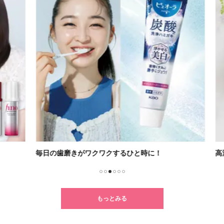
毎日の歯磨きがワクワクするひと時に！
高浸
1
2
3
4
5
6
もっとみる