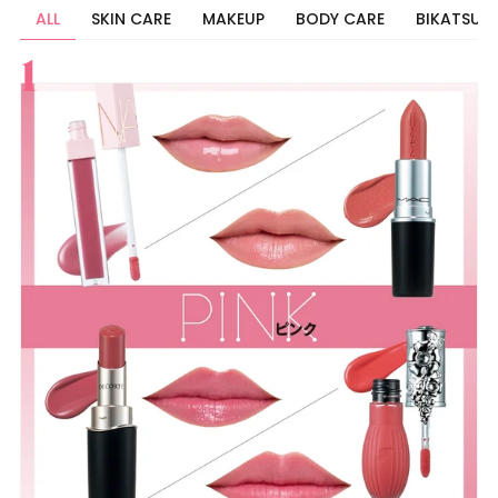
ALL
SKIN CARE
MAKEUP
BODY CARE
BIKATSU
すべて
スキンケア
メイク
ボディケア
美活
ヘア
ライフスタイル
ビューティーズ