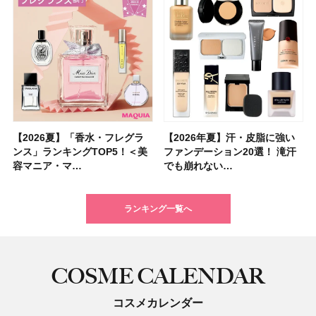
【2026夏】「香水・フレグラ
【クリスマスコフレ2026】ク
【2026年夏】汗・皮脂に強い
【2026夏】「リップケア」ラ
【2026夏】「インナーケア・
【最新】髪のうねり・広がり・
【フォロー＆いいねで当たる】
【全色レビュー】ケイト メロ
【2026年夏】汗・皮脂に強い
【コスメデコルテ】ブランド最
【崩れないフェイスパウダーの
【クリスマスコフレ2026】
【おすすめダイエットサプリ８
【2026年】最新トレンド「ボ
【無印良品】スキンケア×衣料
【スック2026新作】秋コレク
ンス」ランキングTOP5！＜美
リニークのホリデーコフレを一
ファンデーション20選！ 滝汗
ンキングTOP5！＜美容マニア
サプリ」ランキングTOP5！＜
くせ毛におすすめのシャンプー
中国割烹旅館 掬水亭の宿泊券
ウブラウンアイズ限定色追加！
ファンデーション20選！ 滝汗
高峰ラインから新作エイジング
塗り方】ブラシ？パフ？ 肌質
BAUM（バウム）が誘う静寂の
選】食べすぎた日をサポート！
ブ」13種類を徹底解説！ 定番
素材の最強タッグで実現！ 着
ションを全品スウォッチ&イエ
容マニア・マ…
挙紹介！ 人気…
でも崩れない…
集団・マキア…
美容マニア集…
17選
を1組2名様にプ…
イエベ・ブルベ別…
でも崩れない…
ケアクリーム「A…
別メイクHOW …
香りの世界へ。…
選び方＆糖質・脂…
＆人気の髪型…
るだけで保湿でき…
ベブルベ分け！
ランキング一覧へ
COSME CALENDAR
コスメカレンダー