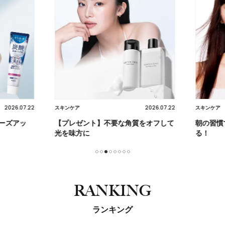
2026.07.22
2026.07.22
スキンケア
スキンケア
ーズアッ
【プレゼント】不要な角質をオフして
朝の習慣
光を味方に
る！
1
2
3
4
5
6
7
8
RANKING
ランキング