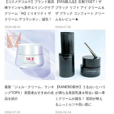
【コスメデコルテ】ブランド最高
⁠【FAS購入品】京都でGET！ザ
峰ラインから新作エイジングケア
ブラック リフト アイ クリーム＆
クリーム「AQ ミリオリティ ザ
ザ ブラック コンフォート クリー
クリーム デコラシオン」誕生！
ムをレビュー★
2026.08.03
2026.07.30
最新「ジェル・クリーム」ランキ
【KANEBO新作】うるおいとハリ
ングTOP5！ 美賢者おすすめの名
が満ちる美容乳液＆明るい肌へ導
品を紹介
くクリームが誕生！ 笑顔が映え
るふっくらツヤ高い肌に
2026.07.03
2026.06.24