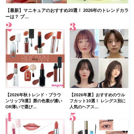
【最新】マニキュアのおすすめ20選！ 2026年のトレンドカラ
大野真理子さんのリピ買い「ブライトニング」14選！ 透明肌
【最新】マニキュアのおすすめ20選！ 2026年のトレンドカラ
【2026夏】「香水・フレグランス」ランキングTOP5！＜美
【板野友美さんの美活】「実はうねりやすいクセ毛なんで
【2026年夏】40代におすすめの髪型30選！ 若く見える・手
【フォロー＆いいねで当たる】中国割烹旅館 掬水亭の宿泊券
【セザンヌ】「ブライトカラーシーラー」新色グリーンが8/7
ーは？ プ…
の秘訣を公開
ーは？ プ…
容マニア・マ…
す」美しいロングヘア…
入れが楽な…
を1組2名様にプ…
に発売｜既存色…
【2026年秋トレンド・ブラウ
【石井美保さん】おすすめの
【2026年秋トレンド・ブラウ
【2026年】ボディ用日焼け止
【簡単・夏バテ防止レシピ12
【2026年夏】おすすめのウル
【鈴木えみさんの愛用品30選】
【セザンヌ】8/7新色追加！
【2026年夏】おすすめのウル
【上田竜也さんのマイベストコ
【2026年新作】大人の「ピン
【クリスマスコフレ2026】
【美容系・伊能忠敬界隈】上西
【2026年夏】おすすめの髪型
【橋本環奈さんの美容Q&A】
【スック2026新作】秋コレク
ンリップ8選】唇の色素が濃い
「ブライトニング」11選！ ス
ンリップ8選】唇の色素が濃い
めUVのおすすめ20選！ この夏
選】食欲がない日にもおすす
フカット10選！ レングス別に
コスメ・スキンケア・ヘアケア
「ウォータリーティントリップ
フカット10選！ レングス別に
スメ５選】大人になって開眼し
クリップ」おすすめ8選！ 唇の
HACCIのホリデーギフトが豪華
星来さんは5年間1日1万歩を継
36選！ショート・ボブ・ミディ
顔用コスメで全身ケア！「お尻
ションを全品スウォッチ&イエ
OR薄いで選び…
キンケアからサプ…
OR薄いで選び…
注目の人気…
め！ さっぱりご飯…
人気のヘアス…
etc.お気に…
」10モモピュ…
人気のヘアス…
たからこそ愛が深…
色別にプロが…
すぎると話題…
続！ 歩くとき…
アム・ロング…
や脚も喜んでくれ…
ベブルベ分け！