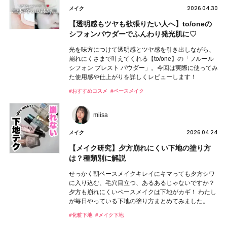
2026.04.30
メイク
【透明感もツヤも欲張りたい人へ】to/oneの
シフォンパウダーでふんわり発光肌に♡
光を味方につけて透明感とツヤ感を引き出しながら、
崩れにくさまで叶えてくれる【to/one】の「フルール
シフォン プレスト パウダー」。今回は実際に使ってみ
た使用感や仕上がりを詳しくレビューします！
#おすすめコスメ
#ベースメイク
miisa
2026.04.24
メイク
【メイク研究】夕方崩れにくい下地の塗り方
は？種類別に解説
せっかく朝ベースメイクキレイにキマっても夕方シワ
に入り込む、毛穴目立つ、あるあるじゃないですか？
夕方も崩れにくいベースメイクは下地がカギ！ わたし
が毎日やっている下地の塗り方まとめてみました。
#化粧下地
#メイク下地