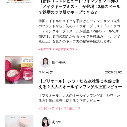
【新作コスメレビュー】ウォンジョンヨ初の
「メイクキープミスト」が登場！2種のベール
で鉄壁のツヤ肌がキープできる☆
韓国アイドルのメイクを手掛けるウォンジョンヨ先生
のブランドから、初のメイクキープミスト「メイクコ
ーティングキープミスト」が誕生！2種のベールで摩
擦や汗、表情の動きからもメイクを徹底ガード。ツヤ
肌仕上げ＆驚きのキープ力の秘密を解説します。
#新作コスメ
#おすすめコスメ
田中美帆
2026.05.02
スキンケア
【プリオール】 シワ・たるみ対策に本当に使
える？大人のオールインワンゲル正直レビュー
【プリオール】大人のオールインワンゲル シワ・た
るみ対策に本当に使える？正直レビュー
#スキンケア
#オッス！推しコス
あやの