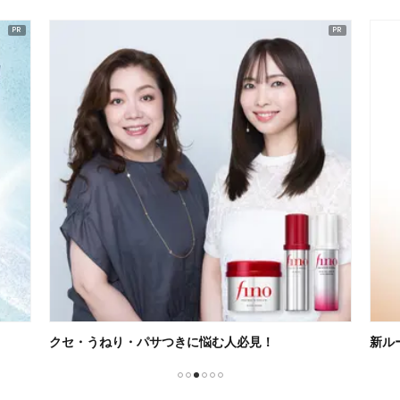
クセ・うねり・パサつきに悩む人必見！
新ル
1
2
3
4
5
6