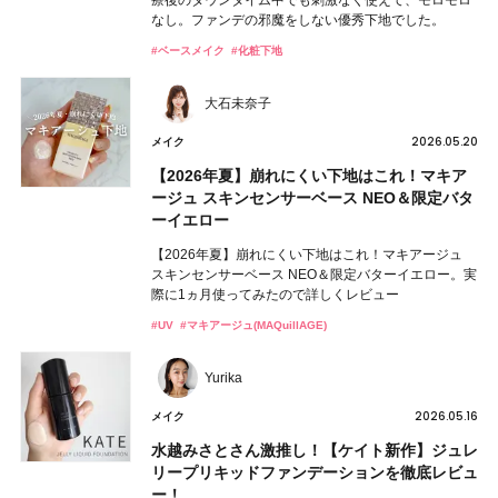
療後のダウンタイム中でも刺激なく使えて、モロモロ
なし。ファンデの邪魔をしない優秀下地でした。
#ベースメイク
#化粧下地
大石未奈子
2026.05.20
メイク
【2026年夏】崩れにくい下地はこれ！マキア
ージュ スキンセンサーベース NEO＆限定バタ
ーイエロー
【2026年夏】崩れにくい下地はこれ！マキアージュ
スキンセンサーベース NEO＆限定バターイエロー。実
際に1ヵ月使ってみたので詳しくレビュー
#UV
#マキアージュ(MAQuillAGE)
Yurika
2026.05.16
メイク
水越みさとさん激推し！【ケイト新作】ジュレ
リープリキッドファンデーションを徹底レビュ
ー！