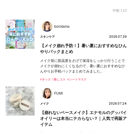
件数:110
borotama
2026.07.29
スキンケア
【メイク崩れ予防！】暑い夏におすすめなひん
やりパックまとめ
メイク前に肌温度をさげて保湿をしっかり行うことで
メイクが崩れにくくなるので、暑い夏におすすめなひ
んやりお手軽パックまとめてみました。
#オッス！推しコス
#シートマスク
FUMI
2026.07.24
メイク
【崩れないベースメイク】エナモルのグッバイ
オイリーは本当にテカらない？｜人気で再販ア
イテム