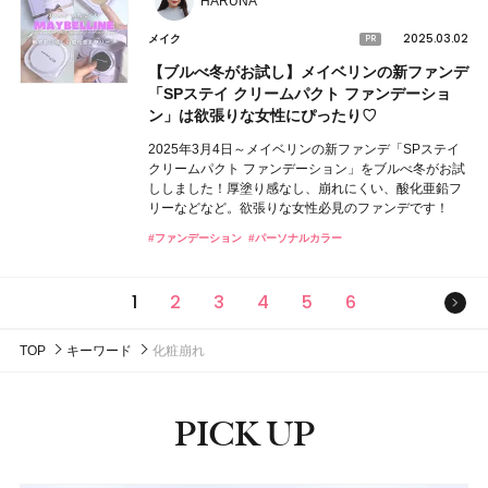
HARUNA
2025.03.02
メイク
【ブルべ冬がお試し】メイベリンの新ファンデ
「SPステイ クリームパクト ファンデーショ
ン」は欲張りな女性にぴったり♡
2025年3月4日～メイベリンの新ファンデ「SPステイ
クリームパクト ファンデーション」をブルべ冬がお試
ししました！厚塗り感なし、崩れにくい、酸化亜鉛フ
リーなどなど。欲張りな女性必見のファンデです！
#ファンデーション
#パーソナルカラー
次の
1
2
3
4
5
6
TOP
キーワード
化粧崩れ
PICK UP
ピックアップ