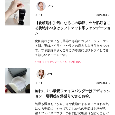
ノワ
2026.04.21
メイク
【化粧崩れ】気になるこの季節、ツヤ肌好きこ
そ挑戦すべきはソフトマット系ファンデーショ
ン
化粧崩れが気になる季節でも崩れづらい、ソフトマッ
ト肌。実はハイライトやラメの輝きもより引き立つの
で、ツヤ肌好きさんこそこの春夏にぜひトライしてみ
て欲しいアイテムです。
#リキッドファンデーション
#化粧崩れ
AYU
2026.04.12
メイク
崩れにくい最愛フェイスパウダーはアディクシ
ョン！透明感を爆盛りできるお粉。
気温も湿度も上がり、汗や皮脂によるメイク崩れが気
になる季節に…やっぱりこれからの季節はお粉が活
躍！フェイスパウダーの目的は化粧崩れを防ぐこと♡