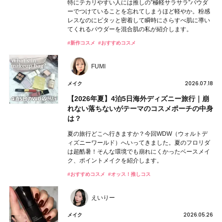
特にテカリやすい人には推しの”極軽サラサラ”パウダ
ーでつけていることを忘れてしまうほど軽やか。粉感
レスなのにピタッと密着して瞬時にさらすべ肌に導い
てくれるパウダーを混合肌の私が紹介します。
#新作コスメ
#おすすめコスメ
FUMI
2026.07.18
メイク
【2026年夏】4泊5日海外ディズニー旅行｜崩
れない落ちないがテーマのコスメポーチの中身
は？
夏の旅行どこへ行きますか？今回WDW（ウォルトデ
ィズニーワールド）へいってきました。夏のフロリダ
は超酷暑！そんな環境でも崩れにくかったベースメイ
ク、ポイントメイクを紹介します。
#おすすめコスメ
#オッス！推しコス
えいりー
2026.05.26
メイク