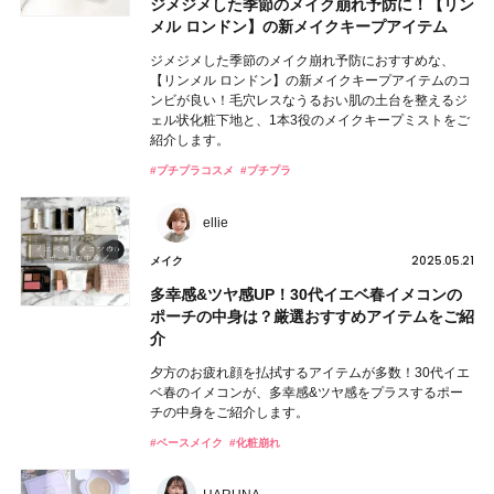
ジメジメした季節のメイク崩れ予防に！【リン
メル ロンドン】の新メイクキープアイテム
ジメジメした季節のメイク崩れ予防におすすめな、
【リンメル ロンドン】の新メイクキープアイテムのコ
ンビが良い！毛穴レスなうるおい肌の土台を整えるジ
ェル状化粧下地と、1本3役のメイクキープミストをご
紹介します。
#プチプラコスメ
#プチプラ
ellie
2025.05.21
メイク
多幸感&ツヤ感UP！30代イエベ春イメコンの
ポーチの中身は？厳選おすすめアイテムをご紹
介
夕方のお疲れ顔を払拭するアイテムが多数！30代イエ
ベ春のイメコンが、多幸感&ツヤ感をプラスするポー
チの中身をご紹介します。
#ベースメイク
#化粧崩れ