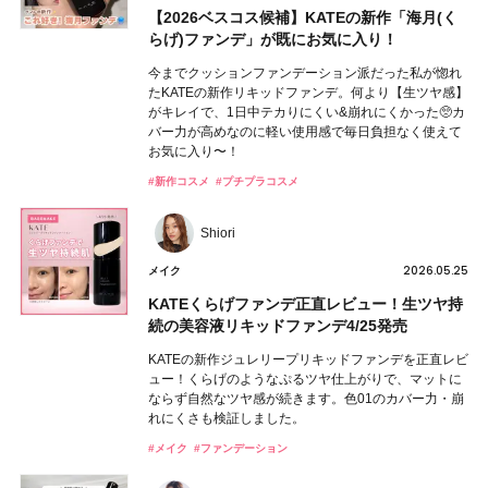
【2026ベスコス候補】KATEの新作「海月(く
らげ)ファンデ」が既にお気に入り！
今までクッションファンデーション派だった私が惚れ
たKATEの新作リキッドファンデ。何より【生ツヤ感】
がキレイで、1日中テカりにくい&崩れにくかった🥺カ
バー力が高めなのに軽い使用感で毎日負担なく使えて
お気に入り〜！
#新作コスメ
#プチプラコスメ
Shiori
2026.05.25
メイク
KATEくらげファンデ正直レビュー！生ツヤ持
続の美容液リキッドファンデ4/25発売
KATEの新作ジュレリープリキッドファンデを正直レビ
ュー！くらげのようなぷるツヤ仕上がりで、マットに
ならず自然なツヤ感が続きます。色01のカバー力・崩
れにくさも検証しました。
#メイク
#ファンデーション