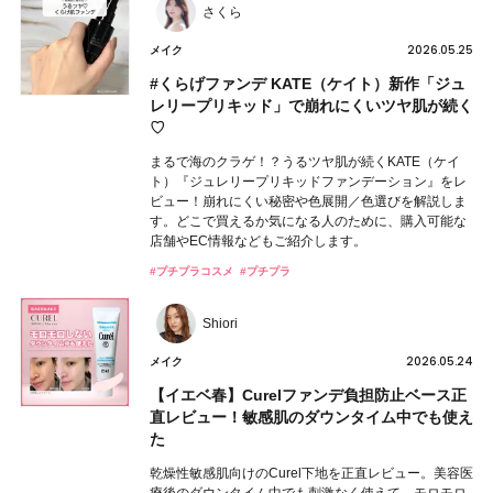
さくら
2026.05.25
メイク
#くらげファンデ KATE（ケイト）新作「ジュ
レリープリキッド」で崩れにくいツヤ肌が続く
♡
まるで海のクラゲ！？うるツヤ肌が続くKATE（ケイ
ト）『ジュレリープリキッドファンデーション』をレ
ビュー！崩れにくい秘密や色展開／色選びを解説しま
す。どこで買えるか気になる人のために、購入可能な
店舗やEC情報などもご紹介します。
#プチプラコスメ
#プチプラ
Shiori
2026.05.24
メイク
【イエベ春】Curelファンデ負担防止ベース正
直レビュー！敏感肌のダウンタイム中でも使え
た
乾燥性敏感肌向けのCurel下地を正直レビュー。美容医