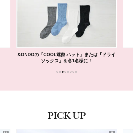
&ONDOの「COOL遮熱 ハット」または「ドライ
ソックス」を各1名様に！
1
2
3
4
5
6
7
8
PICK UP
ピックアップ