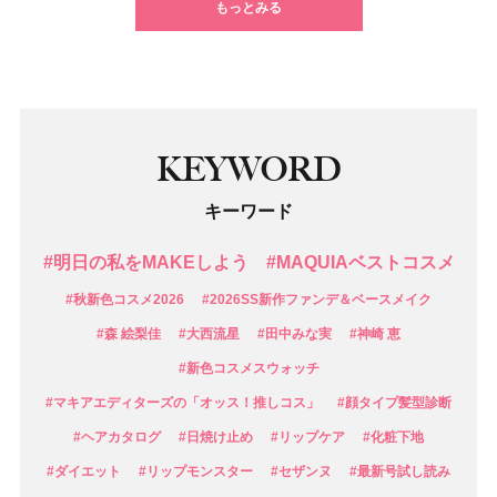
もっとみる
KEYWORD
キーワード
#明日の私をMAKEしよう
#MAQUIAベストコスメ
#秋新色コスメ2026
#2026SS新作ファンデ＆ベースメイク
#森 絵梨佳
#大西流星
#田中みな実
#神崎 恵
#新色コスメスウォッチ
#マキアエディターズの「オッス！推しコス」
#顔タイプ髪型診断
#ヘアカタログ
#日焼け止め
#リップケア
#化粧下地
#ダイエット
#リップモンスター
#セザンヌ
#最新号試し読み