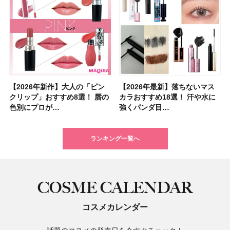
【2026年新作】大人の「ピン
【クリスマスコフレ2026】ク
【2026年最新】落ちないマス
【石井美保さん・50歳のボディ
【石井美保さんのおすすめお菓
【2026年夏】小顔に見えるボ
【ILLIT（アイリット）ライブ
【ルナソルアイシャドウ】アイ
【2026年最新】落ちないマス
【2026夏】「大人のニキビケ
シャネルの新作リップ「ルージ
【ニベア】美容液リップクリー
【40代以上におすすめのプロテ
【最新】髪のうねり・広がり・
【無印良品】スキンケア×衣料
ツヤ好きの人生チーク！エナモ
クリップ」おすすめ8選！ 唇の
リニークのホリデーコフレを一
カラおすすめ18選！ 汗や水に
ケア愛用品16選】首・手・バス
子＆お茶10選】手土産にもぴっ
ブの髪型37選！ レイヤー・切
レポ】TOYOTA ARENA
カラーレーションN新色・限定
カラおすすめ18選！ 汗や水に
ア」ランキングTOP5！＜マキ
ュ ココ イドゥラ グロス」全15
ム＆ボディスクラブが新登場！
イン10選】美と健康に不可欠な
くせ毛におすすめのシャンプー
素材の最強タッグで実現！ 着
ル メロウメルティングチーク
色別にプロが…
挙紹介！ 人気…
強くパンダ目…
トのパーツケ…
たり
りっぱなしな…
TOKY…
色をイエベ・ブ…
強くパンダ目…
アビューティ…
色スウォッ…
大人気の色付き…
タンパク質を…
17選
るだけで保湿でき…
限定〈102 ロ…
ランキング一覧へ
COSME CALENDAR
コスメカレンダー