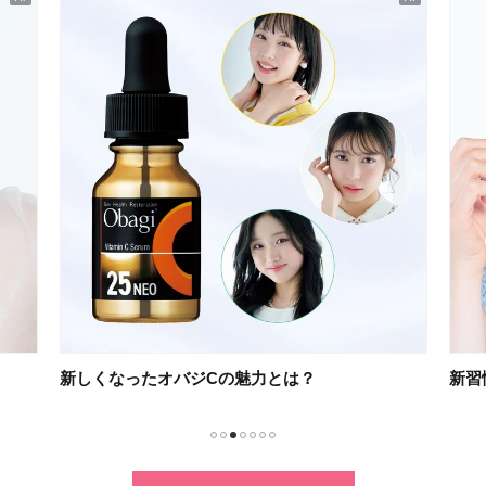
新しくなったオバジCの魅力とは？
新習
1
2
3
4
5
6
7