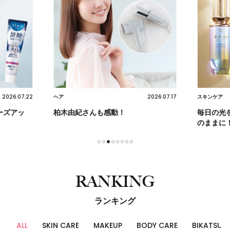
2026.07.22
2026.07.17
ヘア
スキンケア
ーズアッ
柏木由紀さんも感動！
毎日の光
のままに
1
2
3
4
5
6
7
8
RANKING
ランキング
ALL
SKIN CARE
MAKEUP
BODY CARE
BIKATSU