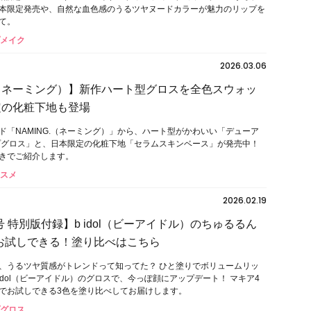
本限定発売や、自然な血色感のうるツヤヌードカラーが魅力のリップを
て。
プメイク
2026.03.06
G.（ネーミング）】新作ハート型グロスを全色スウォッ
定の化粧下地も登場
ド「NAMING.（ネーミング）」から、ハート型がかわいい「デューア
プグロス」と、日本限定の化粧下地「セラムスキンベース」が発売中！
きでご紹介します。
コスメ
2026.02.19
 特別版付録】b idol（ビーアイドル）のちゅるるん
お試しできる！塗り比べはこちら
、うるツヤ質感がトレンドって知ってた？ ひと塗りでボリュームリッ
idol（ビーアイドル）のグロスで、今っぽ顔にアップデート！ マキア4
でお試しできる3色を塗り比べしてお届けします。
プグロス