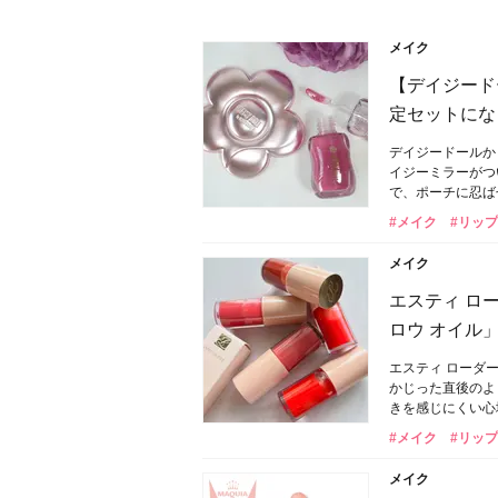
メイク
【デイジード
定セットにな
デイジードールか
イジーミラーがつ
で、ポーチに忍ば
#メイク
#リップ
メイク
エスティ ロ
ロウ オイル
エスティ ローダー
かじった直後のよ
きを感じにくい心
#メイク
#リップ
メイク