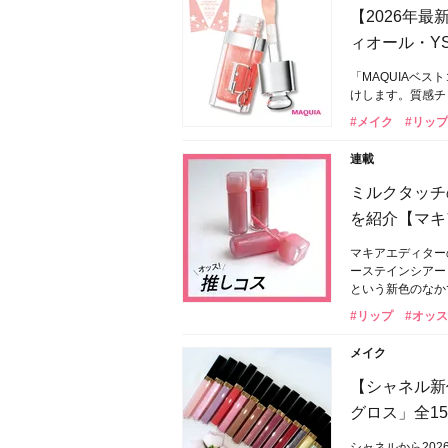
【2026年
ィオール・Y
「MAQUIAベ
けします。質感チ
#メイク
#リップ
連載
ミルクタッチ
を紹介【マキ
マキアエディター
ーステインシアー
という新色のなか
#リップ
#オッ
メイク
【シャネル新
グロス」全1
シャネルから202