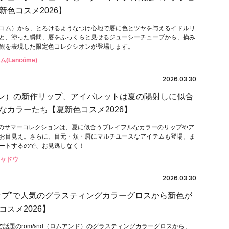
新色コスメ2026】
（ランコム）から、とろけるようなつけ心地で唇に色とツヤを与えるイドルリ
と、塗った瞬間、唇をふっくらと見せるジューシーチューブから、摘み
観を表現した限定色コレクシオンが登場します。
(Lancôme)
2026.03.30
（トーン）の新作リップ、アイパレットは夏の陽射しに似合
なカラーたち【夏新色コスメ2026】
ーン）のサマーコレクションは、夏に似合うプレイフルなカラーのリップやア
お目見え。さらに、目元・頬・唇にマルチユースなアイテムも登場。ま
ートするので、お見逃しなく！
シャドウ
2026.03.30
ップ”で人気のグラスティングカラーグロスから新色が
スメ2026】
”で話題のrom&nd（ロムアンド）のグラスティングカラーグロスから、