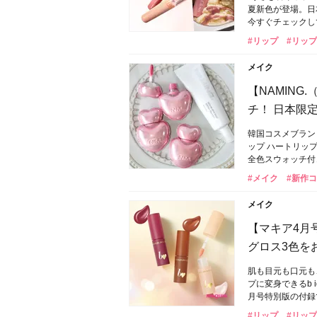
夏新色が登場。日
今すぐチェックし
#リップ
#リッ
メイク
【NAMIN
チ！ 日本限
韓国コスメブラン
ップ ハートリッ
全色スウォッチ付
#メイク
#新作
メイク
【マキア4月号
グロス3色を
肌も目元も口元も
プに変身できるb 
月号特別版の付録
#リップ
#リッ