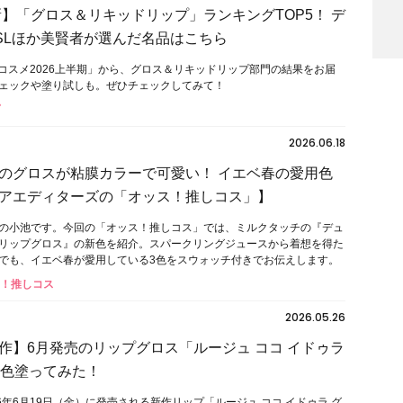
最新】「グロス＆リキッドリップ」ランキングTOP5！ デ
SLほか美賢者が選んだ名品はこちら
ストコスメ2026上半期」から、グロス＆リキッドリップ部門の結果をお届
ェックや塗り試しも。ぜひチェックしてみて！
2026.06.18
のグロスが粘膜カラーで可愛い！ イエベ春の愛用色
アエディターズの「オッス！推しコス」】
の小池です。今回の「オッス！推しコス」では、ミルクタッチの『デュ
リップグロス』の新色を紹介。スパークリングジュースから着想を得た
でも、イエベ春が愛用している3色をスウォッチ付きでお伝えします。
ス！推しコス
2026.05.26
作】6月発売のリップグロス「ルージュ ココ イドゥラ
5色塗ってみた！
6年6月19日（金）に発売される新作リップ「ルージュ ココ イドゥラ グ