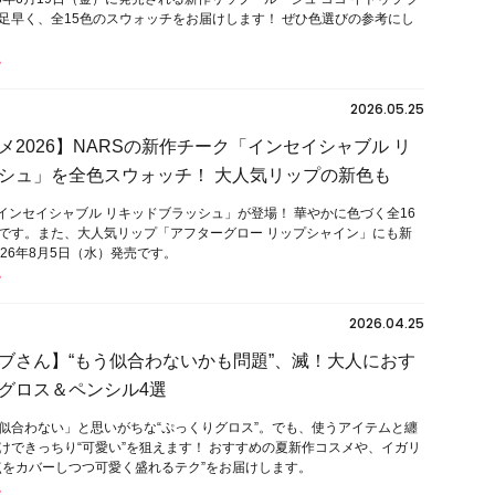
足早く、全15色のスウォッチをお届けします！ ぜひ色選びの参考にし
2026.05.25
メ2026】NARSの新作チーク「インセイシャブル リ
シュ」を全色スウォッチ！ 大人気リップの新色も
「インセイシャブル リキッドブラッシュ」が登場！ 華やかに色づく全16
です。また、大人気リップ「アフターグロー リップシャイン」にも新
26年8月5日（水）発売です。
2026.04.25
ブさん】“もう似合わないかも問題”、滅！大人におす
グロス＆ペンシル4選
似合わない」と思いがちな“ぷっくりグロス”。でも、使うアイテムと纏
けできっちり“可愛い”を狙えます！ おすすめの夏新作コスメや、イガリ
点をカバーしつつ可愛く盛れるテク”をお届けします。