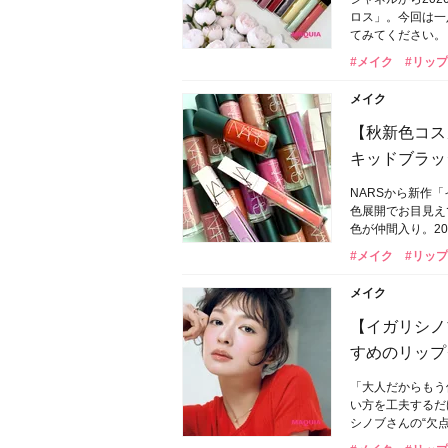
ロス」。今回は一
てみてください。
#メイク
#リップ
メイク
【秋新色コス
キッドブラッ
NARSから新作
色展開でお目見え
色が仲間入り。20
#メイク
#リップ
メイク
【イガリシノ
すめのリップ
「大人だからもう
い方を工夫するだ
シノブさんの“欠