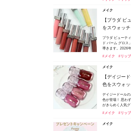
メイク
【プラダ ビ
をスウォッチ
プラダ ビューテ
ド バーム グロ
導きます。2026
#メイク
#リップ
メイク
【デイジード
色をスウォッ
デイジードールの
色が登場！ 思わ
がきらめく人気グロ
#メイク
#リップ
メイク