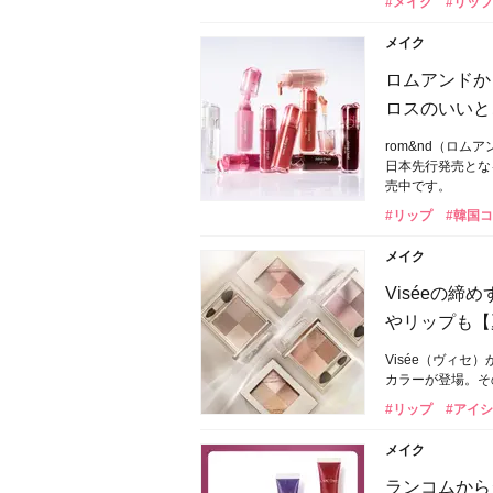
#メイク
#リップ
メイク
ロムアンドか
ロスのいいと
rom&nd（ロ
日本先行発売とな
売中です。
#リップ
#韓国
メイク
Viséeの
やリップも【
Visée（ヴィ
カラーが登場。そ
#リップ
#アイ
メイク
ランコムから