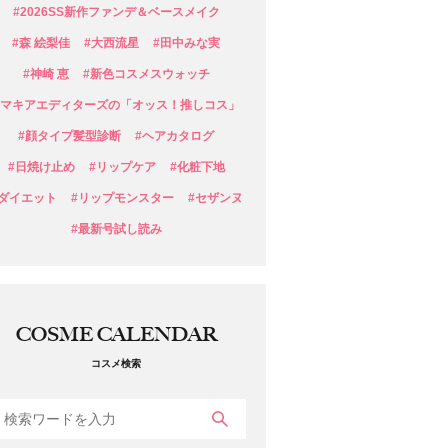
#2026SS新作ファンデ＆ベースメイク
#森 絵梨佳
#大西流星
#田中みな実
#神崎 恵
#新色コスメスウォッチ
#マキアエディターズの「オッス！推しコス」
#顔タイプ髪型診断
#ヘアカタログ
#日焼け止め
#リップケア
#化粧下地
#ダイエット
#リップモンスター
#セザンヌ
#最新号試し読み
COSME CALENDAR
コスメ検索
検索