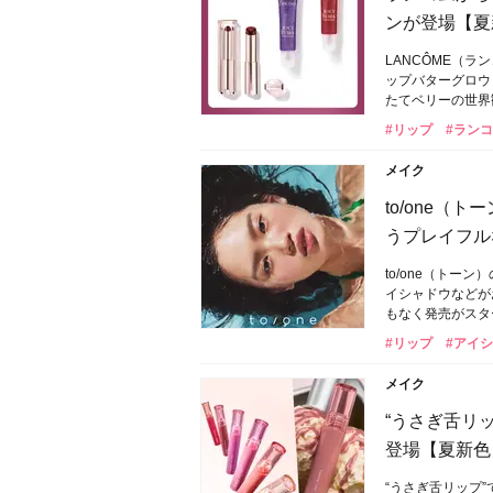
ンが登場【夏
LANCÔME
ップバターグロウ
たてベリーの世界
#リップ
#ランコム
メイク
to/one
うプレイフル
to/one（ト
イシャドウなどが
もなく発売がスタ
#リップ
#アイ
メイク
“うさぎ舌リ
登場【夏新色コ
“うさぎ舌リップ