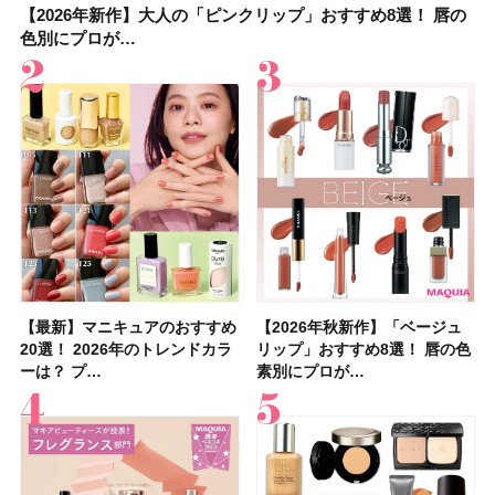
【2026年新作】大人の「ピンクリップ」おすすめ8選！ 唇の
【上田竜也さんのマイベストコスメ５選】大人になって開眼
【2026年新作】大人の「ピンクリップ」おすすめ8選！ 唇の
【2026夏】「香水・フレグランス」ランキングTOP5！＜美
【2026夏】「歯磨き粉・オーラルケア」ランキングTOP5！
【2026年夏】40代におすすめの髪型30選！ 若く見える・手
【鈴木えみさんの愛用品30選】コスメ・スキンケア・ヘアケ
【キャンメイク】売切続出！先行発売中の「クリアヴェール
色別にプロが…
したからこそ愛が深…
色別にプロが…
容マニア・マ…
＜美容マニア…
入れが楽な…
アetc.お気に…
セッティングパウダ…
【最新】マニキュアのおすすめ
【2026年夏】汗に強い日焼け
【最新】マニキュアのおすすめ
【デパコスのネイルオイル10
【石井美保さんのおすすめお菓
【2026年夏】おすすめの髪型
【読者プレゼント】羽の見えな
【セザンヌ】8/7新色追加！
【2026年秋新作】「ベージュ
【石井美保さん】おすすめの
【2026年秋新作】「ベージュ
【2026年】ボディ用日焼け止
【板野友美さんの美活】「最
【2026年夏】小顔に見えるボ
【2026年8月の一粒万倍日】お
【限定】&be「リップカラーデ
20選！ 2026年のトレンドカラ
止めのおすすめ13選！ 汗で塗
20選！ 2026年のトレンドカラ
選】プレゼントにおすすめ！ケ
子＆お茶10選】手土産にもぴっ
36選！ショート・ボブ・ミディ
いハンディファン
「ウォータリーティントリップ
リップ」おすすめ8選！ 唇の色
「ブライトニング」11選！ ス
リップ」おすすめ8選！ 唇の色
めUVのおすすめ20選！ この夏
近、下の歯の矯正を再開したん
ブの髪型37選！ レイヤー・切
すすめの開運コスメ＆美容アイ
ュオ 01 ピンクベージュ」レビ
ーは？ プ…
膜が強化され…
ーは？ プ…
ア効果、ビジュ、…
たり
アム・ロング…
「baramood」を3名様…
」10モモピュ…
素別にプロが…
キンケアからサプ…
素別にプロが…
注目の人気…
です」オーラルケア…
りっぱなしな…
テム10選！
ュー｜落ち…