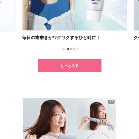
毎日の歯磨きがワクワクするひと時に！
クセ
1
2
3
4
5
6
もっとみる
PR