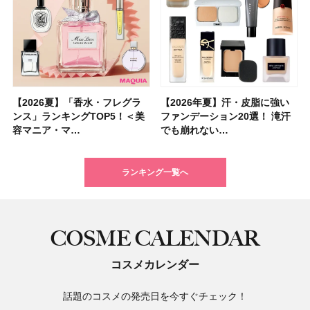
【2026夏】「香水・フレグラ
【クリスマスコフレ2026】ク
【2026年夏】汗・皮脂に強い
【2026夏】「リップケア」ラ
【2026夏】「インナーケア・
【最新】髪のうねり・広がり・
【フォロー＆いいねで当たる】
【全色レビュー】ケイト メロ
【2026年夏】汗・皮脂に強い
【コスメデコルテ】ブランド最
【崩れないフェイスパウダーの
【クリスマスコフレ2026】
【おすすめダイエットサプリ８
【2026年】最新トレンド「ボ
【無印良品】スキンケア×衣料
【スック2026新作】秋コレク
ンス」ランキングTOP5！＜美
リニークのホリデーコフレを一
ファンデーション20選！ 滝汗
ンキングTOP5！＜美容マニア
サプリ」ランキングTOP5！＜
くせ毛におすすめのシャンプー
中国割烹旅館 掬水亭の宿泊券
ウブラウンアイズ限定色追加！
ファンデーション20選！ 滝汗
高峰ラインから新作エイジング
塗り方】ブラシ？パフ？ 肌質
BAUM（バウム）が誘う静寂の
選】食べすぎた日をサポート！
ブ」13種類を徹底解説！ 定番
素材の最強タッグで実現！ 着
ションを全品スウォッチ&イエ
容マニア・マ…
挙紹介！ 人気…
でも崩れない…
集団・マキア…
美容マニア集…
17選
を1組2名様にプ…
イエベ・ブルベ別…
でも崩れない…
ケアクリーム「A…
別メイクHOW …
香りの世界へ。…
選び方＆糖質・脂…
＆人気の髪型…
るだけで保湿でき…
ベブルベ分け！
ランキング一覧へ
COSME CALENDAR
コスメカレンダー
話題のコスメの発売日を今すぐチェック！