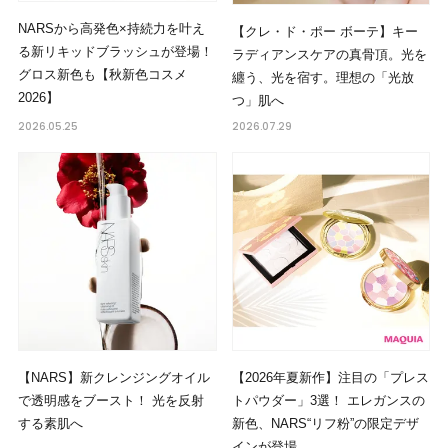
NARSから高発色×持続力を叶え
【クレ・ド・ポー ボーテ】キー
る新リキッドブラッシュが登場！
ラディアンスケアの真骨頂。光を
グロス新色も【秋新色コスメ
纏う、光を宿す。理想の「光放
2026】
つ」肌へ
2026.05.25
2026.07.29
【NARS】新クレンジングオイル
【2026年夏新作】注目の「プレス
で透明感をブースト！ 光を反射
トパウダー」3選！ エレガンスの
する素肌へ
新色、NARS“リフ粉”の限定デザ
インが登場