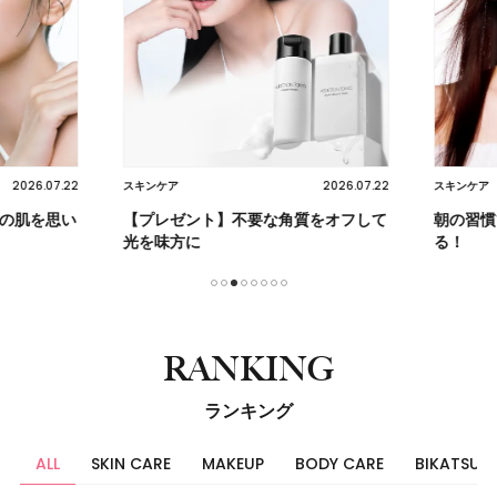
2026.07.22
2026.07.22
スキンケア
スキンケア
の肌を思い
【プレゼント】不要な角質をオフして
朝の習慣
光を味方に
る！
1
2
3
4
5
6
7
8
RANKING
ランキング
ALL
SKIN CARE
MAKEUP
BODY CARE
BIKATSU