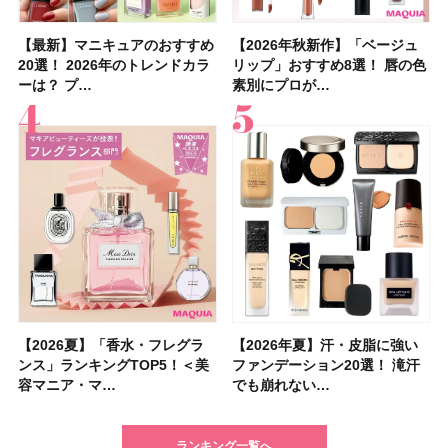
【最新】マニキュアのおすすめ
【2026年夏】汗に強い日焼け
【最新】マニキュアのおすすめ
【デパコスのネイルオイル10
【石井美保さんのおすすめお菓
【2026年夏】おすすめの髪型
【読者プレゼント】羽の見えな
【セザンヌ】8/7新色追加！
【2026年秋新作】「ベージュ
【石井美保さん】おすすめの
【2026年秋新作】「ベージュ
【2026年】ボディ用日焼け止
【板野友美さんの美活】「最
【2026年夏】小顔に見えるボ
【2026年8月の一粒万倍日】お
【限定】&be「リップカラーデ
20選！ 2026年のトレンドカラ
止めのおすすめ13選！ 汗で塗
20選！ 2026年のトレンドカラ
選】プレゼントにおすすめ！ケ
子＆お茶10選】手土産にもぴっ
36選！ショート・ボブ・ミディ
いハンディファン
「ウォータリーティントリップ
リップ」おすすめ8選！ 唇の色
「ブライトニング」11選！ ス
リップ」おすすめ8選！ 唇の色
めUVのおすすめ20選！ この夏
近、下の歯の矯正を再開したん
ブの髪型37選！ レイヤー・切
すすめの開運コスメ＆美容アイ
ュオ 01 ピンクベージュ」レビ
ーは？ プ…
膜が強化され…
ーは？ プ…
ア効果、ビジュ、…
たり
アム・ロング…
「baramood」を3名様…
」10モモピュ…
素別にプロが…
キンケアからサプ…
素別にプロが…
注目の人気…
です」オーラルケア…
りっぱなしな…
テム10選！
ュー｜落ち…
【2026夏】「香水・フレグラ
【クリスマスコフレ2026】ク
【2026年夏】汗・皮脂に強い
【2026夏】「リップケア」ラ
【2026夏】「インナーケア・
【最新】髪のうねり・広がり・
【フォロー＆いいねで当たる】
【全色レビュー】ケイト メロ
【2026年夏】汗・皮脂に強い
【コスメデコルテ】ブランド最
【崩れないフェイスパウダーの
【クリスマスコフレ2026】
【おすすめダイエットサプリ８
【2026年】最新トレンド「ボ
【無印良品】スキンケア×衣料
【スック2026新作】秋コレク
ンス」ランキングTOP5！＜美
リニークのホリデーコフレを一
ファンデーション20選！ 滝汗
ンキングTOP5！＜美容マニア
サプリ」ランキングTOP5！＜
くせ毛におすすめのシャンプー
中国割烹旅館 掬水亭の宿泊券
ウブラウンアイズ限定色追加！
ファンデーション20選！ 滝汗
高峰ラインから新作エイジング
塗り方】ブラシ？パフ？ 肌質
BAUM（バウム）が誘う静寂の
選】食べすぎた日をサポート！
ブ」13種類を徹底解説！ 定番
素材の最強タッグで実現！ 着
ションを全品スウォッチ&イエ
容マニア・マ…
挙紹介！ 人気…
でも崩れない…
集団・マキア…
美容マニア集…
17選
を1組2名様にプ…
イエベ・ブルベ別…
でも崩れない…
ケアクリーム「A…
別メイクHOW …
香りの世界へ。…
選び方＆糖質・脂…
＆人気の髪型…
るだけで保湿でき…
ベブルベ分け！
ランキング一覧へ