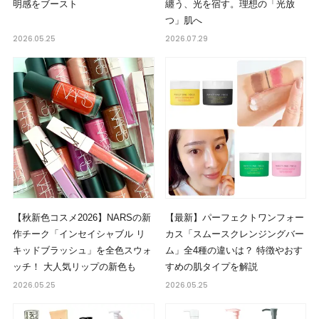
明感をブースト
纏う、光を宿す。理想の「光放
つ」肌へ
2026.05.25
2026.07.29
【秋新色コスメ2026】NARSの新
【最新】パーフェクトワンフォー
作チーク「インセイシャブル リ
カス「スムースクレンジングバー
キッドブラッシュ」を全色スウォ
ム」全4種の違いは？ 特徴やおす
ッチ！ 大人気リップの新色も
すめの肌タイプを解説
2026.05.25
2026.05.25