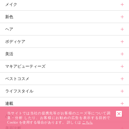
メイク
スキンケアトップ
新色
ニュース
メイクトップ
ヘア
スキンケアまとめ
ニュース
新色トップ
ボディケア
スキンケア診断
メイクまとめ
クリスマスコフレ
ヘアトップ
美活
ベースメイクカタログ
秋新色
ニュース
ボディケアトップ
マキアビューティーズ
メイク診断
新色コスメスウォッチ
ヘアカタログ
ニュース
美活トップ
ベストコスメ
ビューティ速報
ヘアまとめ
ボディケアまとめ
美活グランプリ
マキアビューティーズトップ
ライフスタイル
ヘア診断
ボディケア診断
ヘルスケア・ダイエット
TOPビューティーズ一覧
ベストコスメトップ
連載
ビューティーズ一覧
ベストコスメ
ライフスタイルトップ
当サイトでは当社の提携先等がお客様のニーズ等について調
占い
記事ランキング
読者ベスコス
ニュース
連載トップ
査・分析 したり、お客様にお勧めの広告を表示する目的で
Cookie を使用する場合があります。 詳しくは
こちら
美容診断
メンバーランキング
プチプラコスメグランプリ
ライフスタイルまとめ
マキアエディターズのオッス！推しコス
占いトップ