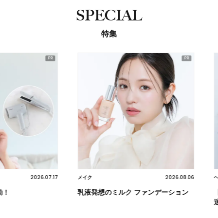
SPECIAL
特集
2026.07.17
2026.08.06
メイク
ヘア
乳液発想のミルク ファンデーション
【クセ・
迷子必見