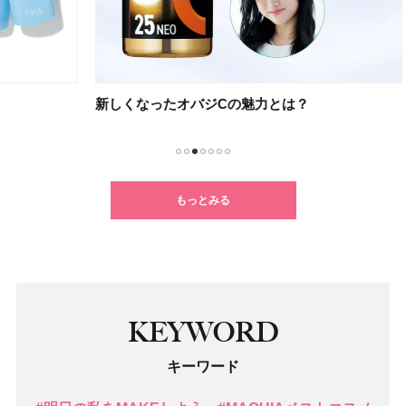
新しくなったオバジCの魅力とは？
不要
1
2
3
4
5
6
7
もっとみる
KEYWORD
キーワード