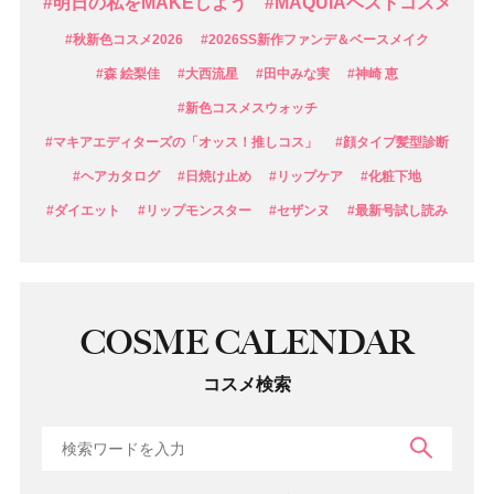
#明日の私をMAKEしよう
#MAQUIAベストコスメ
#秋新色コスメ2026
#2026SS新作ファンデ＆ベースメイク
#森 絵梨佳
#大西流星
#田中みな実
#神崎 恵
#新色コスメスウォッチ
#マキアエディターズの「オッス！推しコス」
#顔タイプ髪型診断
#ヘアカタログ
#日焼け止め
#リップケア
#化粧下地
#ダイエット
#リップモンスター
#セザンヌ
#最新号試し読み
COSME CALENDAR
コスメ検索
検索