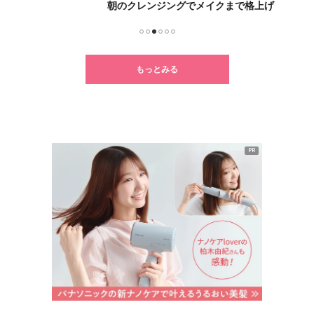
朝のクレンジングでメイクまで格上げ
毎日
1
2
3
4
5
6
もっとみる
PR