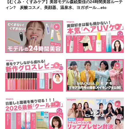
【むくみ・くすみケア】美容モデル森絵梨佳の24時間美容ルーテ
ィン? 炭酸コスメ、美顔器、温泉水、ヨガポール…etc