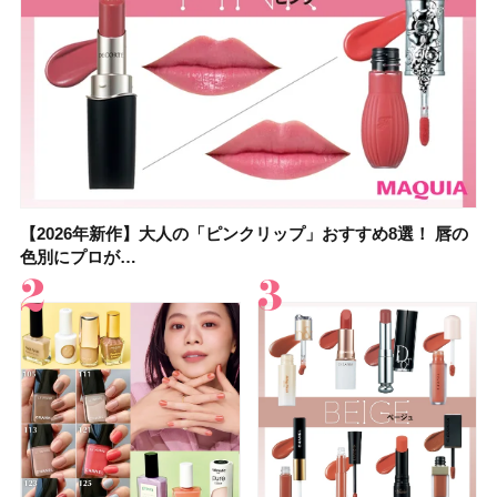
【2026年新作】大人の「ピンクリップ」おすすめ8選！ 唇の
【上田竜也さんのマイベストコスメ５選】大人になって開眼
【2026年新作】大人の「ピンクリップ」おすすめ8選！ 唇の
【2026夏】「香水・フレグランス」ランキングTOP5！＜美
【2026夏】「歯磨き粉・オーラルケア」ランキングTOP5！
【2026年夏】40代におすすめの髪型30選！ 若く見える・手
【鈴木えみさんの愛用品30選】コスメ・スキンケア・ヘアケ
【キャンメイク】売切続出！先行発売中の「クリアヴェール
色別にプロが…
したからこそ愛が深…
色別にプロが…
容マニア・マ…
＜美容マニア…
入れが楽な…
アetc.お気に…
セッティングパウダ…