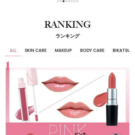
1
2
3
4
5
6
7
8
RANKING
ランキング
ALL
SKIN CARE
MAKEUP
BODY CARE
BIKATSU
すべて
スキンケア
メイク
ボディケア
美活
ヘア
ライフスタイル
ビューティーズ