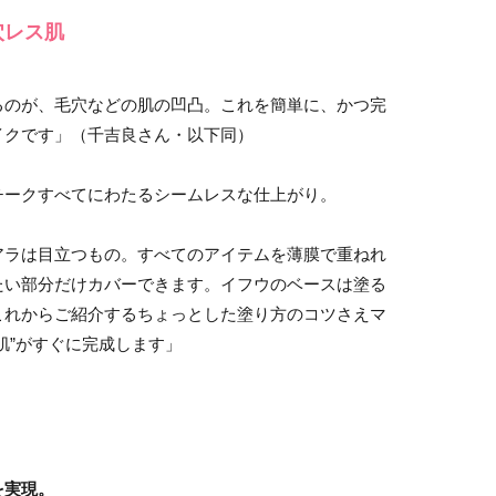
穴レス肌
るのが、毛穴などの肌の凹凸。これを簡単に、かつ完
イクです」（千吉良さん・以下同）
チークすべてにわたるシームレスな仕上がり。
アラは目立つもの。すべてのアイテムを薄膜で重ねれ
たい部分だけカバーできます。イフウのベースは塗る
これからご紹介するちょっとした塗り方のコツさえマ
肌”がすぐに完成します」
を実現。