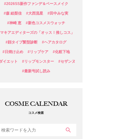
#2026SS新作ファンデ＆ベースメイク
#森 絵梨佳
#大西流星
#田中みな実
#神崎 恵
#新色コスメスウォッチ
#マキアエディターズの「オッス！推しコス」
#顔タイプ髪型診断
#ヘアカタログ
#日焼け止め
#リップケア
#化粧下地
#ダイエット
#リップモンスター
#セザンヌ
#最新号試し読み
COSME CALENDAR
コスメ検索
検索