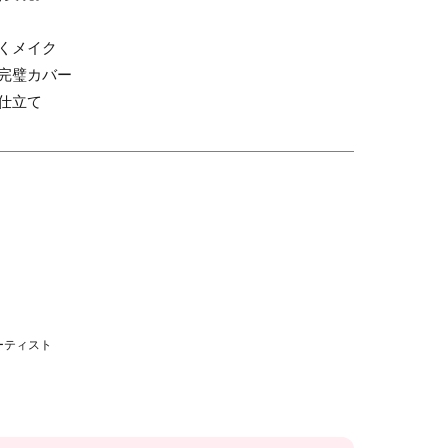
くメイク
完璧カバー
仕立て
ーティスト