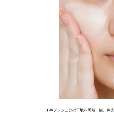
1
半プッシュ分の下地を両頬、額、鼻先