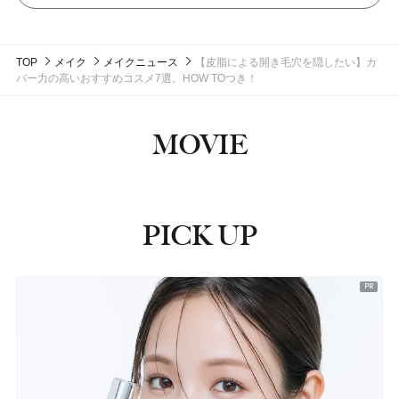
TOP
メイク
メイクニュース
【皮脂による開き毛穴を隠したい】カ
バー力の高いおすすめコスメ7選。HOW TOつき！
MOVIE
PICK UP
ピックアップ