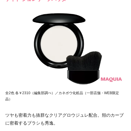
全2色 各￥2310（編集部調べ）／カネボウ化粧品（一部店舗・WEB限定
品）
ツヤも密着力も抜群なクリアグロウジュレ配合。頬のカーブ
に密着するブラシも秀逸。