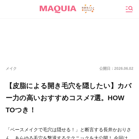
メニ
メイク
公開日：
2026.06.02
【皮脂による開き毛穴を隠したい】カバ
ー力の高いおすすめコスメ7選。HOW
TOつき！
「ベースメイクで毛穴は隠せる！」と断言する長井かおりさ
ん。あらゆる毛穴を撃退するテクニックを大公開！ 今回は、