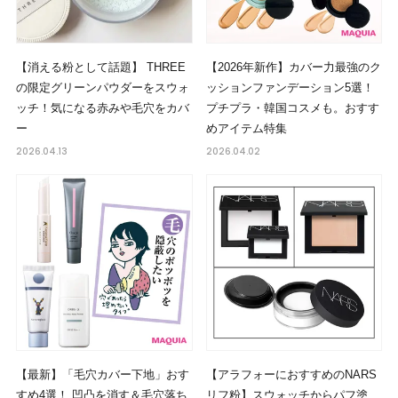
【消える粉として話題】 THREE
【2026年新作】カバー力最強のク
の限定グリーンパウダーをスウォ
ッションファンデーション5選！
ッチ！気になる赤みや毛穴をカバ
プチプラ・韓国コスメも。おすす
ー
めアイテム特集
2026.04.13
2026.04.02
【最新】「毛穴カバー下地」おす
【アラフォーにおすすめのNARS
すめ4選！ 凹凸を消す＆毛穴落ち
リフ粉】スウォッチからパフ塗