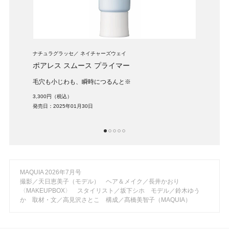
ナチュラグラッセ
ネイチャーズウェイ
RMK
ポアレス スムース プライマー
リフ
着パウ
毛穴も小じわも、瞬時につるんと※
日中
3,300円（税込）
4,40
発売日：2025年01月30日
発売日：
1
2
3
4
5
MAQUIA 2026年7月号
撮影／天日恵美子（モデル） ヘア＆メイク／長井かおり
〈MAKEUPBOX〉 スタイリスト／坂下シホ モデル／鈴木ゆう
か 取材・文／高見沢さとこ 構成／髙橋美智子（MAQUIA）