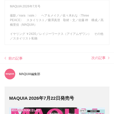
MAQUIA 2026年7月号
撮影／nara〈vale.〉 ヘア＆メイク／佐々木れな〈Three
PEACE〉 スタイリスト／藥澤真澄 取材・文／佐藤 梓 構成／髙
橋里佳（MAQUIA）
イヤリング ￥2420／レイジーワークス（アイアムザワン） その他
／スタイリスト私物
次の記事
前の記事
MAQUIA編集部
MAQUIA 2026年7月22日発売号