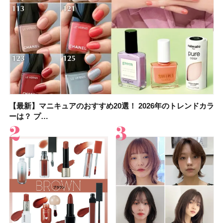
【最新】マニキュアのおすすめ20選！ 2026年のトレンドカラ
大野真理子さんのリピ買い「ブライトニング」14選！ 透明肌
【最新】マニキュアのおすすめ20選！ 2026年のトレンドカラ
【2026夏】「香水・フレグランス」ランキングTOP5！＜美
【板野友美さんの美活】「実はうねりやすいクセ毛なんで
【2026年夏】40代におすすめの髪型30選！ 若く見える・手
【フォロー＆いいねで当たる】中国割烹旅館 掬水亭の宿泊券
【セザンヌ】「ブライトカラーシーラー」新色グリーンが8/7
ーは？ プ…
の秘訣を公開
ーは？ プ…
容マニア・マ…
す」美しいロングヘア…
入れが楽な…
を1組2名様にプ…
に発売｜既存色…