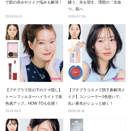
で肌の赤みやメイク悩みも解消！
纏う、光を宿す。理想の「光放
つ」肌へ
2026.06.01
2026.07.29
【プチプラで目の下のクマ隠し】
【プチプラコスメで団子鼻解消メ
トーンフィルターハイライトで血
イク】コンシーラー2色使いで、
色感アップ。HOW TOも伝授！
丸い鼻先がシュッと細く！
2026.06.11
2026.06.16