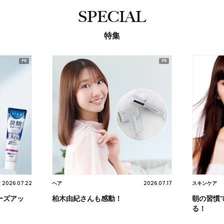
SPECIAL
特集
2026.07.22
2026.07.17
ヘア
スキンケア
ーズアッ
柏木由紀さんも感動！
朝の習慣
る！