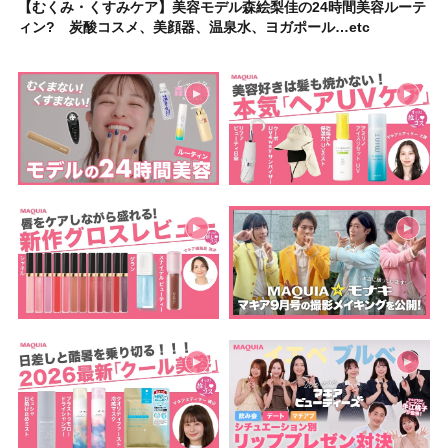
【むくみ・くすみケア】美容モデル森絵梨佳の24時間美容ルーテ
ィン? 炭酸コスメ、美顔器、温泉水、ヨガポール…etc