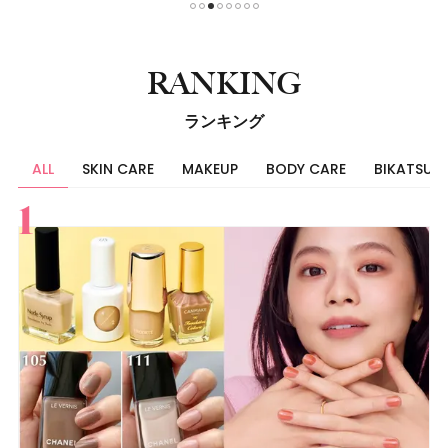
1
2
3
4
5
6
7
8
RANKING
ランキング
ALL
SKIN CARE
MAKEUP
BODY CARE
BIKATSU
すべて
スキンケア
メイク
ボディケア
美活
ヘア
ライフスタイル
ビューティーズ