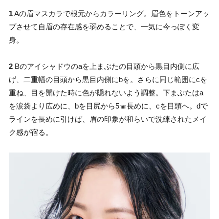
1
Aの眉マスカラで根元からカラーリング。眉色をトーンアッ
プさせて自眉の存在感を弱めることで、一気に今っぽく変
身。
2
Bのアイシャドウのaを上まぶたの目頭から黒目内側に広
げ、二重幅の目頭から黒目内側にbを。さらに同じ範囲にcを
重ね、目を開けた時に色が隠れないよう調整。下まぶたはa
を涙袋より広めに、bを目尻から5㎜長めに、cを目頭へ。dで
ラインを長めに引けば、眉の印象が和らいで洗練されたメイ
ク感が宿る。