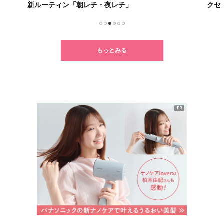
新ルーティン「朝レチ・夜レチ」
クセ
1
2
3
4
5
6
もっとみる
PR