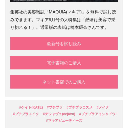
集英社の美容雑誌「MAQUIA(マキア)」を無料で試し読
みできます。マキア9月号の大特集は「酷暑は美容で乗
り切れる！」。通常版の表紙は橋本環奈さんです。
最新号を試し読み
電子書籍のご購入
ネット書店でのご購入
#ケイト(KATE)
#プチプラ
#プチプラコスメ
#メイク
#プチプラメイク
#デジャヴュ(dejavu)
#プチプラアイシャドウ
#マキアビューティーズ