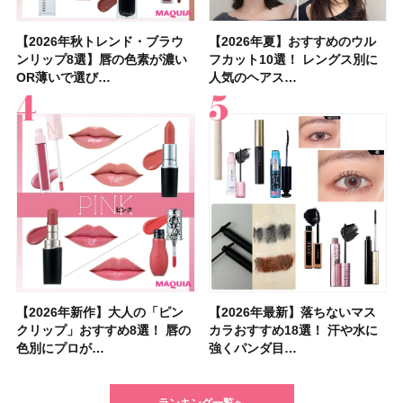
【2026年秋トレンド・ブラウ
【石井美保さん】おすすめの
【2026年秋トレンド・ブラウ
【2026年】ボディ用日焼け止
【簡単・夏バテ防止レシピ12
【2026年夏】おすすめのウル
【鈴木えみさんの愛用品30選】
【セザンヌ】8/7新色追加！
【2026年夏】おすすめのウル
【上田竜也さんのマイベストコ
【2026年新作】大人の「ピン
【クリスマスコフレ2026】
【美容系・伊能忠敬界隈】上西
【2026年夏】おすすめの髪型
【橋本環奈さんの美容Q&A】
【スック2026新作】秋コレク
ンリップ8選】唇の色素が濃い
「ブライトニング」11選！ ス
ンリップ8選】唇の色素が濃い
めUVのおすすめ20選！ この夏
選】食欲がない日にもおすす
フカット10選！ レングス別に
コスメ・スキンケア・ヘアケア
「ウォータリーティントリップ
フカット10選！ レングス別に
スメ５選】大人になって開眼し
クリップ」おすすめ8選！ 唇の
HACCIのホリデーギフトが豪華
星来さんは5年間1日1万歩を継
36選！ショート・ボブ・ミディ
顔用コスメで全身ケア！「お尻
ションを全品スウォッチ&イエ
OR薄いで選び…
キンケアからサプ…
OR薄いで選び…
注目の人気…
め！ さっぱりご飯…
人気のヘアス…
etc.お気に…
」10モモピュ…
人気のヘアス…
たからこそ愛が深…
色別にプロが…
すぎると話題…
続！ 歩くとき…
アム・ロング…
や脚も喜んでくれ…
ベブルベ分け！
【2026年新作】大人の「ピン
【クリスマスコフレ2026】ク
【2026年最新】落ちないマス
【石井美保さん・50歳のボディ
【石井美保さんのおすすめお菓
【2026年夏】小顔に見えるボ
【ILLIT（アイリット）ライブ
【ルナソルアイシャドウ】アイ
【2026年最新】落ちないマス
【2026夏】「大人のニキビケ
シャネルの新作リップ「ルージ
【ニベア】美容液リップクリー
【40代以上におすすめのプロテ
【最新】髪のうねり・広がり・
【無印良品】スキンケア×衣料
ツヤ好きの人生チーク！エナモ
クリップ」おすすめ8選！ 唇の
リニークのホリデーコフレを一
カラおすすめ18選！ 汗や水に
ケア愛用品16選】首・手・バス
子＆お茶10選】手土産にもぴっ
ブの髪型37選！ レイヤー・切
レポ】TOYOTA ARENA
カラーレーションN新色・限定
カラおすすめ18選！ 汗や水に
ア」ランキングTOP5！＜マキ
ュ ココ イドゥラ グロス」全15
ム＆ボディスクラブが新登場！
イン10選】美と健康に不可欠な
くせ毛におすすめのシャンプー
素材の最強タッグで実現！ 着
ル メロウメルティングチーク
色別にプロが…
挙紹介！ 人気…
強くパンダ目…
トのパーツケ…
たり
りっぱなしな…
TOKY…
色をイエベ・ブ…
強くパンダ目…
アビューティ…
色スウォッ…
大人気の色付き…
タンパク質を…
17選
るだけで保湿でき…
限定〈102 ロ…
ランキング一覧へ