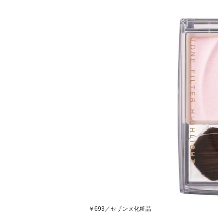
￥693／セザンヌ化粧品