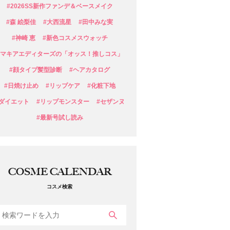
#2026SS新作ファンデ＆ベースメイク
#森 絵梨佳
#大西流星
#田中みな実
#神崎 恵
#新色コスメスウォッチ
#マキアエディターズの「オッス！推しコス」
#顔タイプ髪型診断
#ヘアカタログ
#日焼け止め
#リップケア
#化粧下地
#ダイエット
#リップモンスター
#セザンヌ
#最新号試し読み
COSME CALENDAR
コスメ検索
検索