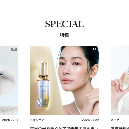
SPECIAL
特集
2026.07.17
2026.07.22
スキンケア
メイク
毎日の光を紡ぐケアで未来の肌を思い
乳液発想