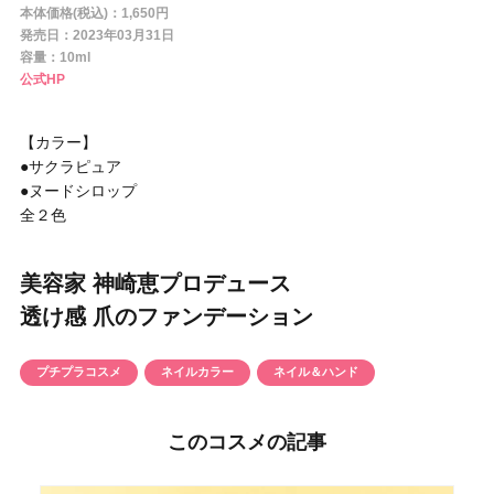
円 〜
円
本体価格(税込)：1,650円
発売日：2023年03月31日
アイテム
容量：10ml
公式HP
目的・用途
・
悩みなど
【カラー】
●サクラピュア
発売日
●ヌードシロップ
全２色
検索
美容家 神崎恵プロデュース
透け感 爪のファンデーション
プチプラコスメ
ネイルカラー
ネイル＆ハンド
このコスメの記事