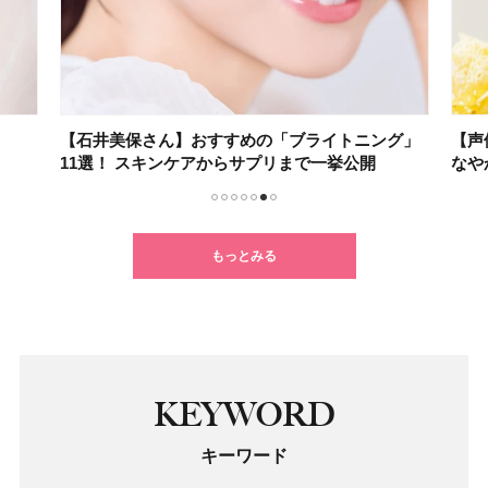
【石井美保さん】おすすめの「ブライトニング」
【声
11選！ スキンケアからサプリまで一挙公開
なや
1
2
3
4
5
6
7
もっとみる
KEYWORD
キーワード