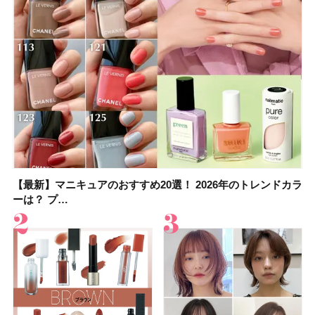
【最新】マニキュアのおすすめ20選！ 2026年のトレンドカラ
大野真理子さんのリピ買い「ブライトニング」14選！ 透明肌
【最新】マニキュアのおすすめ20選！ 2026年のトレンドカラ
【2026夏】「香水・フレグランス」ランキングTOP5！＜美
【板野友美さんの美活】「実はうねりやすいクセ毛なんで
【2026年夏】40代におすすめの髪型30選！ 若く見える・手
【フォロー＆いいねで当たる】中国割烹旅館 掬水亭の宿泊券
【セザンヌ】「ブライトカラーシーラー」新色グリーンが8/7
ーは？ プ…
の秘訣を公開
ーは？ プ…
容マニア・マ…
す」美しいロングヘア…
入れが楽な…
を1組2名様にプ…
に発売｜既存色…