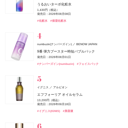
Lypo-C(リポシー)
スピック
うるおいターボ化粧水
Number.S(ナンバーエス)
アトリエ・プロヴァンス
フィッツコーポレーション
カラーズ
セザンヌ(CEZANNE)
ルナソル
ニベア
クリニーク
ロクシタン(L'OCCITANE)
DRIP TUNE(ドリップチューン)
DRIP TUNE(ドリップチューン)
ニベア花王
カネボウ化粧品
クリニーク ラボラトリーズ
セザンヌ化粧品
ロクシタンジャポン
株式会社スギ薬局
株式会社スギ薬局
1,430円（税込）
ランコム(LANCÔME)
リポ・カプセル ビタミンC＋D
ランコム
ツヤカラーコントロール ヘアオイル
レモンヴァーベナ オードトワレ
発売日：2026年08月08日
セラムクッションファンデーション
アイカラーレーションN
ニベアUV ディープ プロテクト&ケア ジェル
ラッシュ パワー マスカラ セット 27
ディフューザー 100ML用
発酵シートマスク
発酵シートマスク
8,964円（税込）
ヴェルニ イン ラヴ
1,540円（税込）
2,200円（税込）
オードメディカオム(EAUDE MEDICA homme)
桃谷順天館
発売日：2023年09月23日
#化粧水
#保湿化粧水
1,155円（税込）
7,700円（税込）
1,078円（税込）
発売日：2024年09月24日
発売日：2017年11月11日
4,730円（税込）
2,800円（税抜）
1,078円（税込）
1,078円（税込）
2,000円（税抜）
薬用アクネケアローション
発売日：2026年09月01日
発売日：2026年09月04日
発売日：2025年02月08日
発売日：2026年10月30日
発売日：2016年07月13日
発売日：2026年08月05日
発売日：2026年08月05日
発売日：2012年05月18日
#インナーケア
#インナービューティー
#ヘアケア
#ヘアオイル
2,200円（税込）
#セザンヌ(CEZANNE)
#ルナソル(LUNASOL)
#ニベア(NIVEA)
#クリニーク(CLINIQUE)
#シートマスク
#シートマスク
#フェイスマスク
#フェイスマスク
#UV
#ファンデーション
#アイシャドウ
#マスカラ
発売日：2021年11月08日
#化粧水
ザ・ボディショップ(THE BODY SHOP)
numbuzin(ナンバーズイン)
BENOW JAPAN
MUCHA(ミュシャ)
マッシュビューティーラボ
ザボディショップジャパン
ロクシタン(L'OCCITANE)
ロクシタンジャポン
SIMPLISSE(シンプリス)
MNC New York
9番 弾力ブースター時短バブルパック
BOTANIST
I-ne
ミュシャ インセンス
ミッドナイト バクラ オードトワレ
ラヴァンド パフュームド ハンドクリーム
セルヴォーク
&be(アンドビー)
ロクシタン(L'OCCITANE)
B.A
ちふれ
ちふれ
ポーラ
ちふれ化粧品
ちふれ化粧品
マッシュビューティーラボ
Clue(クルー)
ロクシタンジャポン
発売日：2026年08月01日
エレクトロライト デイリー
ルース エイジングケア ボタニカル地肌クレンジング&
3,960円（税込）
3,300円（税抜）
1,870円（税込）
レアグロウ リキッドファンデーション
リップカラーデュオ
ラヴァンド パフュームド ボディミルク
B.A シンボリックコレクション
チーク プライマー
チーク プライマー
5,940円（税込）
#ナンバーズイン(numbuzin)
ヘアオイル
#フェイスパック
発売日：2026年07月23日
発売日：2010年10月15日
オードメディカオム(EAUDE MEDICA homme)
桃谷順天館
発売日：2026年07月01日
発売日：2026年05月19日
6,050円（税込）
1,980円（税込）
4,840円（税込）
26,400円（税込）
990円（税込）
990円（税込）
1,870円（税込）
#ミュシャ(MUCHA)
#フレグランス
薬用アクネケアウォッシュ
#ロクシタン(L'OCCITANE)
#ハンドクリーム
発売日：2025年09月05日
発売日：2026年08月03日
発売日：2026年07月01日
発売日：2026年11月01日
発売日：2026年08月10日
発売日：2026年08月10日
発売日：2024年08月29日
#インナーケア
#インナービューティー
1,980円（税込）
#セルヴォーク(Celvoke)
#アンドビー(＆be)
#ロクシタン(L'OCCITANE)
#ポーラ(POLA)
#ちふれ(CHIFURE)
#ちふれ(CHIFURE)
#クリスマスコフレ
#リップ
#チーク
#チーク
#ファンデーション
#ボディケア
#ボタニスト(BOTANIST)
#プチプラ
発売日：2021年11月08日
ジバンシイ
イグニス
アルビオン
#洗顔
#洗顔料
パルファム ジバンシイ〔LVMHフレグランスブランズ〕
エフフォーリア オイルセラム
ベネクス
ベネクス
パラドゥ(Parado)
パラドゥ
Befas(ビーファス)
I-ne
ラ コレクション パルティキュリエ ド ジバンシイ
13,200円（税込）
Elite Package
グリッタリーネイル
ビオレ
Enamor(エナモル)
雪肌精
TOKYO ミステリー
rom&nd(ロムアンド)
ルナソル
ルナソル
花王
コーセー
カネボウ化粧品
カネボウ化粧品
Dcyua(ディキュア)
株式会社韓国高麗人蔘社
発売日：2026年09月18日
ReFa(リファ)
週末ファスティングプログラム（3日間）
MTG
13,420円（税込）
495円（税込）
41,800円（税込）
ビオレUV アクアリッチ ウォータリーホールドクリーム
メロウメルティングチーク
雪肌精 スキンケア UV エッセンス スティック
豆乳エディション ジューシーフラッシュリップオイル
アイカラーレーションN
アイカラーレーションN
2,780円（税込）
#イグニス(IGNIS)
ReFa Aira MIRROR COMB
#美容液
発売日：2026年04月03日
オードメディカオム(EAUDE MEDICA homme)
桃谷順天館
発売日：2025年11月28日
発売日：2026年10月07日
発売日：2025年07月14日
セット 06 グレープフィグ
1,430円（税込）
2,420円（税込）
2,420円（税込）
7,700円（税込）
7,700円（税込）
3,960円（税込）
#ボディケア
薬用アクネケアBB
#パラドゥ(Parado)
#ネイル
発売日：2025年02月08日
発売日：2026年07月15日
発売日：2026年04月01日
#ジバンシイ(GIVENCHY)
発売日：2026年09月04日
発売日：2026年09月04日
#フレグランス
発売日：2026年07月22日
1,760円（税込）
#ダイエット
#ダイエット食品
発売日：2026年08月28日
2,530円（税込）
#ビオレ(Biore)
#チーク
#雪肌精
#ルナソル(LUNASOL)
#ルナソル(LUNASOL)
#UV
#日焼け止め
#アイシャドウ
#アイシャドウ
#リファ(ReFa)
#ツール