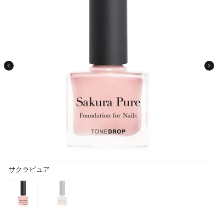
条件から探す
メーカー
ブランド
ジャンル
肌質
サクラピュア
ヌードシロップ
金額