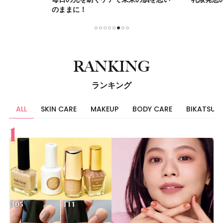
のままに！
1
2
3
4
5
6
7
8
RANKING
ランキング
ALL
SKIN CARE
MAKEUP
BODY CARE
BIKATSU
すべて
スキンケア
メイク
ボディケア
美活
ヘア
ライフスタイル
ビューティーズ