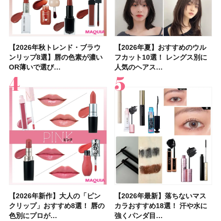
【2026年秋トレンド・ブラウ
【石井美保さん】おすすめの
【2026年秋トレンド・ブラウ
【2026年】ボディ用日焼け止
【簡単・夏バテ防止レシピ12
【2026年夏】おすすめのウル
【鈴木えみさんの愛用品30選】
【セザンヌ】8/7新色追加！
【2026年夏】おすすめのウル
【上田竜也さんのマイベストコ
【2026年新作】大人の「ピン
【クリスマスコフレ2026】
【美容系・伊能忠敬界隈】上西
【2026年夏】おすすめの髪型
【橋本環奈さんの美容Q&A】
【スック2026新作】秋コレク
ンリップ8選】唇の色素が濃い
「ブライトニング」11選！ ス
ンリップ8選】唇の色素が濃い
めUVのおすすめ20選！ この夏
選】食欲がない日にもおすす
フカット10選！ レングス別に
コスメ・スキンケア・ヘアケア
「ウォータリーティントリップ
フカット10選！ レングス別に
スメ５選】大人になって開眼し
クリップ」おすすめ8選！ 唇の
HACCIのホリデーギフトが豪華
星来さんは5年間1日1万歩を継
36選！ショート・ボブ・ミディ
顔用コスメで全身ケア！「お尻
ションを全品スウォッチ&イエ
OR薄いで選び…
キンケアからサプ…
OR薄いで選び…
注目の人気…
め！ さっぱりご飯…
人気のヘアス…
etc.お気に…
」10モモピュ…
人気のヘアス…
たからこそ愛が深…
色別にプロが…
すぎると話題…
続！ 歩くとき…
アム・ロング…
や脚も喜んでくれ…
ベブルベ分け！
【2026年新作】大人の「ピン
【クリスマスコフレ2026】ク
【2026年最新】落ちないマス
【石井美保さん・50歳のボディ
【石井美保さんのおすすめお菓
【2026年夏】小顔に見えるボ
【ILLIT（アイリット）ライブ
【ルナソルアイシャドウ】アイ
【2026年最新】落ちないマス
【2026夏】「大人のニキビケ
シャネルの新作リップ「ルージ
【ニベア】美容液リップクリー
【40代以上におすすめのプロテ
【最新】髪のうねり・広がり・
【無印良品】スキンケア×衣料
ツヤ好きの人生チーク！エナモ
クリップ」おすすめ8選！ 唇の
リニークのホリデーコフレを一
カラおすすめ18選！ 汗や水に
ケア愛用品16選】首・手・バス
子＆お茶10選】手土産にもぴっ
ブの髪型37選！ レイヤー・切
レポ】TOYOTA ARENA
カラーレーションN新色・限定
カラおすすめ18選！ 汗や水に
ア」ランキングTOP5！＜マキ
ュ ココ イドゥラ グロス」全15
ム＆ボディスクラブが新登場！
イン10選】美と健康に不可欠な
くせ毛におすすめのシャンプー
素材の最強タッグで実現！ 着
ル メロウメルティングチーク
色別にプロが…
挙紹介！ 人気…
強くパンダ目…
トのパーツケ…
たり
りっぱなしな…
TOKY…
色をイエベ・ブ…
強くパンダ目…
アビューティ…
色スウォッ…
大人気の色付き…
タンパク質を…
17選
るだけで保湿でき…
限定〈102 ロ…