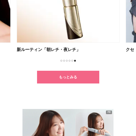
新ルーティン「朝レチ・夜レチ」
クセ
1
2
3
4
5
6
もっとみる
PR