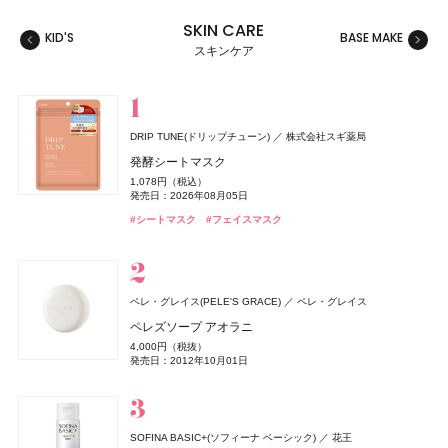
SKIN CARE
KID'S
BASE MAKE
MAKE
スキンケア
スキンケア
ベースメイク
メイクアップ
ネイル＆ハンド
バス＆ボディケア
ヘアケア
フレグランス
キット
リラクゼーション
健康食品、ドリンク
美容ギア
メンズ
キッズ
DRIP TUNE(ドリップチューン)
株式会社スギ薬局
セザンヌ(CEZANNE)
セザンヌ(CEZANNE)
サリー ハンセン
ロクシタン(L'OCCITANE)
THE ANSWER(ジアンサー)
TAMBURINS(タンバリンズ)
キールズ
イグニス
GYURUTT(ギュルット)
セザンヌ(CEZANNE)
ジョー マローン ロンドン(JO MALONE LONDON)
セザンヌ(CEZANNE)
日本ロレアル
アルビオン
サリー ハンセン
セザンヌ化粧品
セザンヌ化粧品
セザンヌ化粧品
セザンヌ化粧品
ロクシタンジャポン
花王
IICOMBINED JAPAN
発酵シートマスク
株式会社スタイリングライフ・ホールディングス BCL カンパニー
ジョー マローン ロンドン
ブライトカラーシーラー
ウォータリーティントリップ
スーパー ストレングス ディフェンス
ヴェルヴェーヌアグルム パフュームド シャワージェル
ジアンサー シャンプー C1‐01
PERFUME CHAMO
ハンド&リップ ミニギフトセット
ナイトウェル ベッドサイド ミスト
ブライトカラーシーラー
ブライトカラーシーラー
1,078円（税込）
つぶつぶサプリ
ブラック シダーウッド & ジュニパー アフターシェーブ ロ
748円（税込）
660円（税込）
1,650円（税込）
3,960円（税込）
発売日：2026年03月02日
18,600円（税込）
2,750円（税込）
3,850円（税込）
748円（税込）
748円（税込）
発売日：2026年08月05日
ョン
発売日：2026年08月07日
発売日：2026年08月07日
発売日：2025年01月17日
発売日：2026年07月29日
発売日：2026年12月03日
発売日：2024年11月17日
発売日：2026年08月07日
発売日：2026年08月07日
7,344円（税込）
#シャンプー
#タンバリンズ(TAMBURINS)
#フレグランス
#シートマスク
#フェイスマスク
発売日：2026年09月02日
9,460円（税込）
#セザンヌ(CEZANNE)
#セザンヌ(CEZANNE)
#ネイル
#ロクシタン(L'OCCITANE)
#キールズ(Kiehl's)
#イグニス(IGNIS)
#セザンヌ(CEZANNE)
#セザンヌ(CEZANNE)
#セルフネイル
#ルームフレグランス
#クリスマスコフレ
#コンシーラー
#リップ
#コンシーラー
#コンシーラー
#ボディケア
発売日：2026年04月24日
#インナーケア
#インナービューティー
#ジョーマローンロンドン(JO MALONE LONDON)
#化粧水
SALONIA
ロクシタン(L'OCCITANE)
I-ne
ロクシタンジャポン
ペレ・グレイス(PELE'S GRACE)
ペレ・グレイス
チャコット(Chacott)
ちふれ
CoenRich(コエンリッチ)
ロクシタン(L'OCCITANE)
クリニーク
イヴ・サンローラン
セザンヌ(CEZANNE)
セザンヌ(CEZANNE)
ちふれ化粧品
クリニーク ラボラトリーズ
イヴ・サンローラン・ボーテ
チャコット
セザンヌ化粧品
セザンヌ化粧品
コーセーコスメポート
ロクシタンジャポン
グロッシーケア メタルカッサコーム
ラヴァンド オードトワレ
ペレズソープ アオラニ
PHARMANEX
ニュー スキン ジャパン
コンプレクションクリエイター N
チーク プライマー
薬用エクストラガード ハンドクリーム ポケモンスペシ
ラヴァンド パフュームド シャワージェル
チーク ポップ デュオ バレリーナ & パンジー セット 27
ル ヴェスティエール デ パルファム〈キャンドル〉
ウォータリーティントリップ
ウォータリーティントリップ
2,970円（税込）
8,470円（税込）
4,000円（税抜）
オードメディカオム(EAUDE MEDICA homme)
桃谷順天館
アイアン エッセンシャルズ
ャルパッケージ
2,750円（税込）
990円（税込）
3,960円（税込）
発売日：2026年08月03日
発売日：2026年07月01日
6,600円（税込）
13,530円（税込）
660円（税込）
660円（税込）
発売日：2012年10月01日
薬用アクネケアゲル
発売日：2026年04月14日
発売日：2026年08月10日
発売日：2026年07月01日
発売日：2026年10月30日
発売日：2022年12月01日
発売日：2026年08月07日
発売日：2026年08月07日
3,290円（税抜）
発売日：2026年08月03日
#ツール
#ロクシタン(L'OCCITANE)
#フレグランス
2,420円（税込）
#フェイスパウダー
#ちふれ(CHIFURE)
#ロクシタン(L'OCCITANE)
#クリニーク(CLINIQUE)
#イヴ・サンローラン(Yves Saint Laurent)
#セザンヌ(CEZANNE)
#セザンヌ(CEZANNE)
#パウダー
#チーク
#リップ
#リップ
#チーク
#ボディケア
#クリスマスコフレ
#ハンドクリーム
#ハンドケア
発売日：2021年11月08日
#オールインワン
#オールインワンジェル
SOFINA BASIC+(ソフィーナ ベーシック)
花王