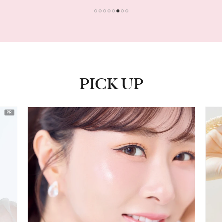
1
2
3
4
5
6
7
8
PICK UP
ピックアップ