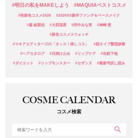
#明日の私をMAKEしよう
#MAQUIAベストコスメ
#秋新色コスメ2026
#2026SS新作ファンデ＆ベースメイク
#森 絵梨佳
#大西流星
#田中みな実
#神崎 恵
#新色コスメスウォッチ
#マキアエディターズの「オッス！推しコス」
#顔タイプ髪型診断
#ヘアカタログ
#日焼け止め
#リップケア
#化粧下地
#ダイエット
#リップモンスター
#セザンヌ
#最新号試し読み
COSME CALENDAR
コスメ検索
検索