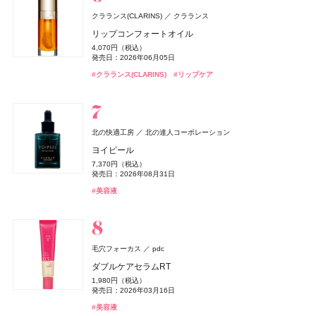
発売日：2021年10月04日
#ロムアンド(rom＆nd)
#リップ
クラランス(CLARINS)
クラランス
#BBクリーム
リップコンフォートオイル
BAKUNE
TENTIAL
パラドゥ(Parado)
パラドゥ
CHANEL(シャネル)
CHANEL
Teaflex(ティーフレックス)
I-ne
4,070円（税込）
BAKUNE パイル
スポンジリムーバー
セザンヌ(CEZANNE)
オペラ
CHANEL(シャネル)
レ ゼクストレ ドゥ シャネル パース スプレイ セット
ペレ・グレイス(PELE'S GRACE)
ペレ・グレイス(PELE'S GRACE)
イミュ
CHANEL
セザンヌ化粧品
ペレ・グレイス
ペレ・グレイス
発売日：2026年06月05日
スティーブンノル コレクション
スリムクレンズ グリーンティー【機能性表示食品】
コーセー
25,960円（税込）
ジョンマスターオーガニック(john masters organics)
440円（税込）
93,830円（税込）
皮脂テカリ防止下地50
グロウリップティント
チャンス オー スプランディド ハンド&ボディ リクィッ
ペレズソープ アオラニ
ペレズソープ アオラニ
2,376円（税込）
#クラランス(CLARINS)
スムース ストレート シャンプー
#リップケア
ジョー マローン ロンドン(JO MALONE LONDON)
ジョンマスターオーガニックグループ
発売日：2019年11月04日
発売日：2026年06月19日
発売日：2025年02月24日
#睡眠
#リラックス
ド ソープ
858円（税込）
1,980円（税込）
4,000円（税抜）
4,000円（税抜）
ジョー マローン ロンドン
1,760円（税込）
2026 hair care gift
#パラドゥ(Parado)
#ネイル
発売日：2026年03月04日
発売日：2026年08月20日
#シャネル(CHANEL)
発売日：2012年10月01日
発売日：2012年10月01日
#フレグランス
13,750円（税込）
発売日：2026年03月16日
#ダイエット
#お茶
ブラック シダーウッド & ジュニパー シェービング クリ
発売日：2026年01月09日
6,940円（税込）
#セザンヌ(CEZANNE)
#オペラ(OPERA)
#リップ
#化粧下地
#スティーブン・ノル(STEPHEN KNOLL)
#シャンプー
ーム
発売日：2025年12月26日
#シャネル(CHANEL)
#ボディケア
北の快適工房
北の達人コーポレーション
9,460円（税込）
#ジョンマスターオーガニック(john masters organics)
newmine(ニューミン)
西川
発売日：2026年04月24日
ヨイピール
&be(アンドビー)
&be(アンドビー)
Clue(クルー)
Clue(クルー)
CoenRich(コエンリッチ)
コーセーコスメポート
Diptyque
#ヘアケア
Diptyque Japan
Remii(レミィ)
株式会社ブラウレミィ
ピローケース
#ジョーマローンロンドン(JO MALONE LONDON)
#クリーム
7,370円（税込）
リップカラーデュオ
リップカラーデュオ
ザ プレミアム 薬用リンクルホワイト ハンドクリーム 金
アリィー
NARS
Diptyque オー ド トワレ フルール ドゥ ポー
NARS JAPAN
カネボウ化粧品
6,600円（税込）
発売日：2026年08月31日
Straine(ストレイン)
プラチナ水素サプリ
Aiロボティクス株式会社
1,980円（税込）
1,980円（税込）
木犀の香り ポケモンスペシャルパッケージ
SHIRO
シロ
18,700円（税込）
クロノビューティ フラットスムースフィルターUV
インセイシャブル リキッドブラッシュ
9,720円（税込）
#美容液
SOFT STRAIGHT SHAMPOO
発売日：2026年08月03日
発売日：2026年08月03日
発売日：2025年08月07日
発売日：2026年08月03日
発売日：2025年01月23日
SALT & WAVES ボディミスト エクストラクール
2,178円（税込）
5,390円（税込）
1,980円（税込）
#アンドビー(＆be)
#アンドビー(＆be)
#リップ
#リップ
クレ・ド・ポー ボーテ
clé de peau BEAUTÉ
発売日：2026年01月31日
発売日：2026年08月05日
#フレグランス
#香水
#ハンドクリーム
#ハンドケア
4,510円（税込）
発売日：2026年04月01日
#サプリ
#腸活
DISM(ディズム)
アンファー
発売日：2026年07月23日
コフレシナクティフ 2025
#アリィー(ALLIE)
#ナーズ(NARS)
#チーク
#化粧下地
#シャンプー
Keeps(キープス)
西川
EMS EER メディスキンケアデバイス
#シロ(SHIRO)
#ミスト
61,600円（税込）
毛穴フォーカス
pdc
Keeps クッション for beauty
35,200円（税込）
発売日：2025年04月21日
発売日：2024年10月23日
14,300円（税込）
ダブルケアセラムRT
Enamor(エナモル)
Enamor(エナモル)
Dcyua(ディキュア)
Dcyua(ディキュア)
ロクシタン(L'OCCITANE)
#クレ・ド・ポー・ボーテ(cle de peau Beaute)
ロクシタンジャポン
#スキンケア
アルジェラン
カラーズ
チョコラBB
エーザイ
#美顔器
#美容家電
1,980円（税込）
メロウメルティングチーク
メロウメルティングチーク
インテグレート
キャンメイク
ヴェルヴェーヌアグルム オードトワレ
井田ラボラトリーズ
資生堂
オーガニック ハンドソープ WO
発売日：2026年03月16日
melt(メルト)
チョコラBBリッチ・セラミド
花王
2,420円（税込）
2,420円（税込）
Aesop(イソップ)
イソップ・ジャパン
8,470円（税込）
プロフィニッシュリキッド N
プティパレットアイズ
1,100円（税込）
322円（税込）
#美容液
スムースシャンプー
発売日：2026年07月15日
発売日：2026年07月15日
発売日：2026年07月29日
発売日：2026年03月11日
発売日：2016年10月17日