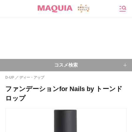
メニ
コスメ検索
D-UP
ディー・アップ
キーワードから探す
ファンデーションfor Nails by トーンド
ロップ
検索
今注目のキーワード：
乾燥肌
ベースメイク
アイシャドウ
プチプラコスメ