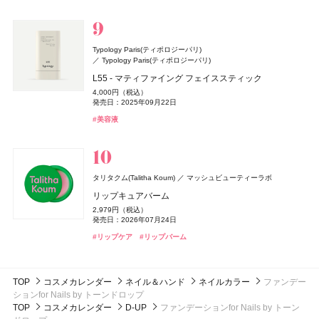
アンティセシス インテンス ボディクレンザー
1,980円（税込）
1,078円（税込）
1,760円（税込）
nishikawa
西川
#チーク
#チーク
Ｌａ ＣＡＳＴＡ
アルペンローゼ
発売日：2025年08月21日
発売日：2026年03月31日
#ロクシタン(L'OCCITANE)
#フレグランス
#アルジェラン(ARGELAN)
#ハンドケア
6,160円（税込）
発売日：2025年03月15日
#インナーケア
#美容ドリンク
DISM(ディズム)
アンファー
#005 punitoro まくら
発売日：2026年07月21日
ジャパンアロマ ヘアケアセット 桜百花
#インテグレート(INTEGRATE)
#キャンメイク(CANMAKE)
#アイシャドウ
#ファンデーション
#ヘアケア
#シャンプー
AZオイルコントロールクリーム
6,600円（税込）
#イソップ(Aesop)
#ボディケア
4,840円（税込）
Typology Paris(ティポロジーパリ)
2,750円（税込）
発売日：2025年01月29日
#睡眠
発売日：2024年09月25日
Typology Paris(ティポロジーパリ)
TAMBURINS(タンバリンズ)
TAMBURINS(タンバリンズ)
IICOMBINED JAPAN
IICOMBINED JAPAN
CHANEL(シャネル)
#ヘアケア
#シャンプー
CHANEL
イヴ・サンローラン
イヴ・サンローラン・ボーテ
ReFa(リファ)
MTG
L55 - マティファイング フェイススティック
#クリーム
#メンズコスメ
PERFUME CHAMO
PERFUME CHAMO
エレガンス
3CE
ガブリエル シャネル パルファム
日本ロレアル
エレガンス コスメティックス
ケアクラッシュ セラムクリーム
ReFa(リファ)
ReFa Collagen Enrich
MTG
4,000円（税込）
18,600円（税込）
18,600円（税込）
Her lip to(ハーリップトゥ)
heart relation(ハートリレーション)
発売日：2025年09月22日
44,000円（税込）
ラ プードル オートニュアンス
ベルベット リップティント
8,580円（税込）
8,800円（税抜）
MILK PROTEIN SHAMPOO PINK
発売日：2026年06月12日
よーじや
株式会社よーじや
発売日：2017年08月23日
#タンバリンズ(TAMBURINS)
#タンバリンズ(TAMBURINS)
#フレグランス
#フレグランス
ICY MIST - EARLY MORNING -
#美容液
13,200円（税込）
2,530円（税込）
#フレグランス
#香水
1,980円（税込）
M・A・C(マック)
M・A・C
発売日：2026年06月01日
発売日：2026年08月08日
#イヴ・サンローラン(Yves Saint Laurent)
ねむり ピローミスト
#クリーム
2,940円（税込）
発売日：2025年02月28日
DISM(ディズム)
アンファー
発売日：2026年06月27日
スター ステータス ラスターガラス リップスティック デ
#エレガンス(Elegance)
#マットリップ
2,420円（税込）
#ティントリップ
#フェイスパウダー
#リファ(ReFa)
#ヘアケア
GGポアケアフォームマスク
発売日：2025年11月21日
ュオ
#ハーリップトゥ ビューティ(Her lip to BEAUTY)
#ボディミスト
2,750円（税込）
アスタリフト
富士フイルム
6,600円（税込）
#睡眠
#リラクゼーション
SOFINA BASIC+(ソフィーナ ベーシック)
SOFINA BASIC+(ソフィーナ ベーシック)
花王
花王
タリタクム(Talitha Koum)
発売日：2024年09月25日
マッシュビューティーラボ
フローラノーティス ジルスチュアート
発売日：2024年11月01日
アスタリフト ドリンク ピュアコラーゲン 10000
ジルスチュアート ビューティ
コスメデコルテ
コーセー
うるおいターボ化粧水
うるおいターボ化粧水
リップキュアバーム
#美容液
#フェイスマスク
#マック(M･A･C)
#クリスマスコフレ
3,610円（税抜）
ゲラン(Guerlain)
M・A・C(マック)
ゲラン
M・A・C
フローラノーティス ジルスチュアート チョコレート
1,430円（税込）
1,430円（税込）
リペア ネイルセラム
THE ANSWER(ジアンサー)
花王
2,979円（税込）
発売日：2014年09月24日
発売日：2026年08月08日
発売日：2026年08月08日
melt(メルト)
花王
発売日：2026年07月24日
コスモス オードパルファン
パリュール ゴールド スキン セロム フルイド
ラスターガラス ステインガラス リップ ティント
4,400円（税込）
EXモイストヘアトリートメント
発売日：2025年04月16日
4,180円（税込）
#化粧水
#化粧水
#保湿化粧水
#保湿化粧水
つる肌ピーリングバス
#リップケア
#リップバーム
14,300円（税込）
4,070円（税込）
1,760円（税込）
発売日：2022年01月26日
発売日：2026年08月01日
発売日：2026年07月03日
#コスメデコルテ(DECORTÉ)
#ネイルケア
発売日：2026年09月12日
発売日：2024年11月02日
DISM(ディズム)
アンファー
クリニーク
クリニーク ラボラトリーズ
#フローラノーティス ジルスチュアート（Flora Notis JILL
#ゲラン(Guerlain)
#マック(M･A･C)
#リップ
#ファンデーション
#入浴剤
#ヘアケア
#入浴
#トリートメント
RETIリンクアップクリーム
STUART）
マイ ハッピー セット
TOP
コスメカレンダー
ネイル＆ハンド
ネイルカラー
ファンデー
3,410円（税込）
#フレグランス
5,500円（税抜）
ションfor Nails by トーンドロップ
発売日：2024年09月25日
発売日：2021年02月26日
TOP
コスメカレンダー
D-UP
ファンデーションfor Nails by トーン
#クリーム
#アイクリーム