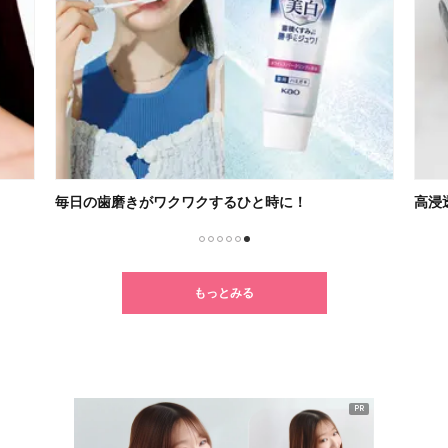
毎日の歯磨きがワクワクするひと時に！
高浸
1
2
3
4
5
6
もっとみる
PR