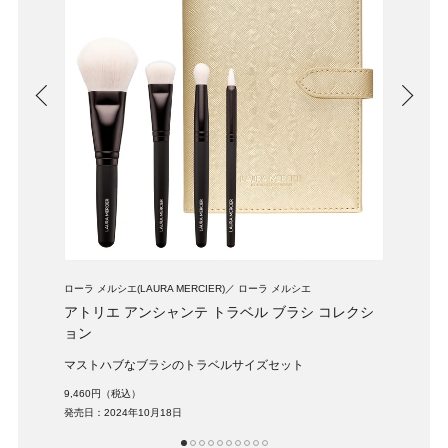
ローラ メルシエ(LAURA MERCIER)
ローラ メルシエ
ローラ 
セット
アトリエ アンシャンテ トラベル ブラシ コレクシ
ウィ
ョン
洗練
マストハブなブラシのトラベルサイズセット
5,50
発売日：
9,460円（税込）
発売日：2024年10月18日