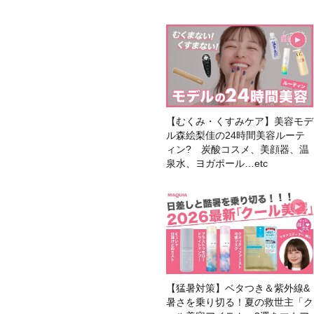
【むくみ・くすみケア】美容モデ
ル森絵梨佳の24時間美容ルーテ
ィン? 炭酸コスメ、美顔器、温
泉水、ヨガポール…etc
【猛暑対策】ベタつき＆紫外線&
暑さを乗り切る！夏の救世主「ク