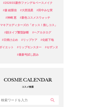
#2026SS新作ファンデ＆ベースメイク
#森 絵梨佳
#大西流星
#田中みな実
#神崎 恵
#新色コスメスウォッチ
#マキアエディターズの「オッス！推しコス」
#顔タイプ髪型診断
#ヘアカタログ
#日焼け止め
#リップケア
#化粧下地
#ダイエット
#リップモンスター
#セザンヌ
#最新号試し読み
COSME CALENDAR
コスメ検索
検索