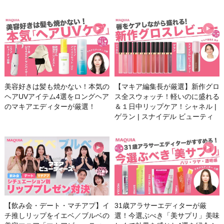
美容好きは髪も焼かない！本気の
【マキア編集長が厳選】新作グロ
ヘアUVアイテム4選をロングヘア
ス全スウォッチ！軽いのに盛れる
のマキアエディターが厳選！
＆１日中リップケア！シャネル |
ゲラン | スナイデル ビューティ
【飲み会・デート・マチアプ】イ
31歳アラサーエディターが厳
チ推しリップをイエベ／ブルベの
選！今選ぶべき「美サプリ」美味