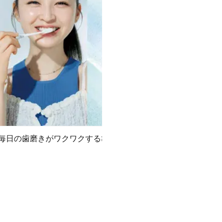
毎日の歯磨きがワクワクするひと時に！
朝のク