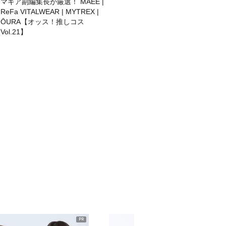
マキア副編集長が厳選！ MAEÉ |
ReFa VITALWEAR | MYTREX |
ŌURA【オッス！推しコス
Vol.21】