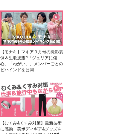
【モナキ】マキア９月号の撮影裏
側＆生歌披露?「ジュリアに傷
心」「ねがい」、メンバーごとの
ビハインドを公開
【むくみ&くすみ対策】最新技術
に感動！美ボディギア&グッズを