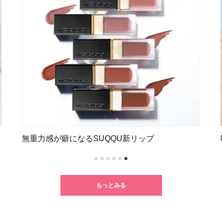
無重力感が癖になるSUQQU新リップ
1
2
3
4
5
6
もっとみる