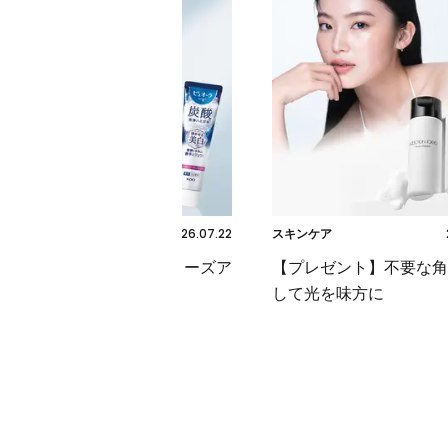
2026.07.22
美活
スキンケア
注目の炭酸ハミガキをクローズア
【プレゼント】不要な角
ップ！
して光を味方に