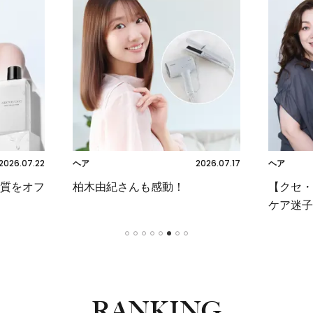
2026.07.22
2026.07.17
ヘア
ヘア
質をオフ
柏木由紀さんも感動！
【クセ・
ケア迷子
1
2
3
4
5
6
7
8
RANKING