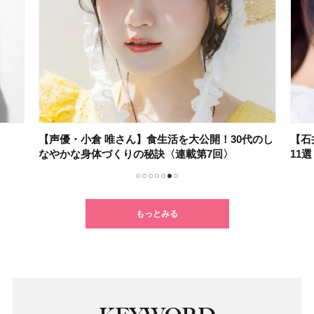
【声優・小倉 唯さん】食生活を大公開！30代のし
【石
なやかな身体づくりの秘訣〈連載第7回〉
11
1
2
3
4
5
6
7
もっとみる