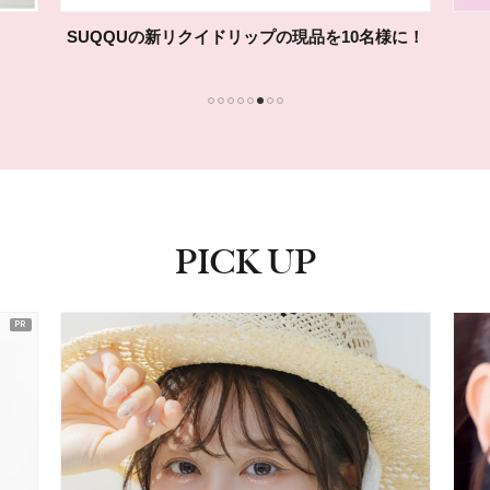
SUQQUの新リクイドリップの現品を10名様に！
1
2
3
4
5
6
7
8
PICK UP
ピックアップ