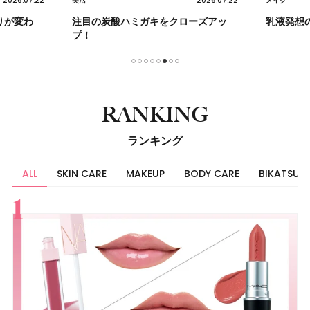
2026.07.22
2026.07.22
美活
メイク
りが変わ
注目の炭酸ハミガキをクローズアッ
乳液発想
プ！
1
2
3
4
5
6
7
8
RANKING
ランキング
ALL
SKIN CARE
MAKEUP
BODY CARE
BIKATSU
すべて
スキンケア
メイク
ボディケア
美活
ヘア
ライフスタイル
ビューティーズ