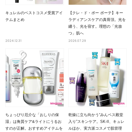
キュレルのベストコスメ受賞アイ
【クレ・ド・ポー ボーテ】キー
テムまとめ
ラディアンスケアの真骨頂。光を
纏う、光を宿す。理想の「光放
つ」肌へ
2024.12.31
2026.07.29
ちょっぴり厄介な「おしりの保
乾燥に立ち向かう“みんベス殿堂
湿」は角質ケア&ライトにうるお
入り”スキンケア。SK-II、キュレ
すのが正解。おすすめアイテムを
ルほか、実力派コスメで肌管理