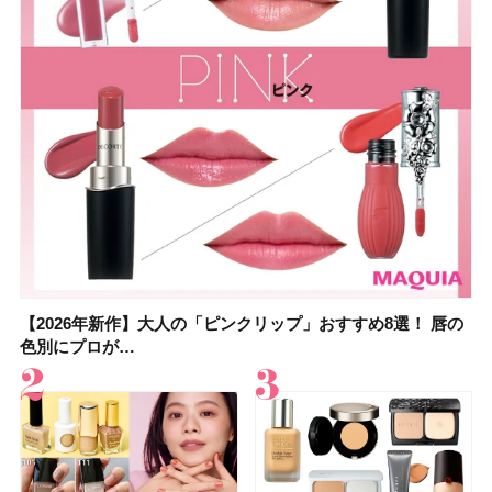
【2026年新作】大人の「ピンクリップ」おすすめ8選！ 唇の
【上田竜也さんのマイベストコスメ５選】大人になって開眼
【2026年新作】大人の「ピンクリップ」おすすめ8選！ 唇の
【2026夏】「香水・フレグランス」ランキングTOP5！＜美
【2026年最新】ダイエットや腸活におすすめの食品・ドリン
【2026年夏】40代におすすめの髪型30選！ 若く見える・手
【フォロー＆いいねで当たる】中国割烹旅館 掬水亭の宿泊券
【セザンヌ】8/7新色追加！「ウォータリーティントリップ
色別にプロが…
したからこそ愛が深…
色別にプロが…
容マニア・マ…
ク6選！ 美活…
入れが楽な…
を1組2名様にプ…
」10モモピュ…