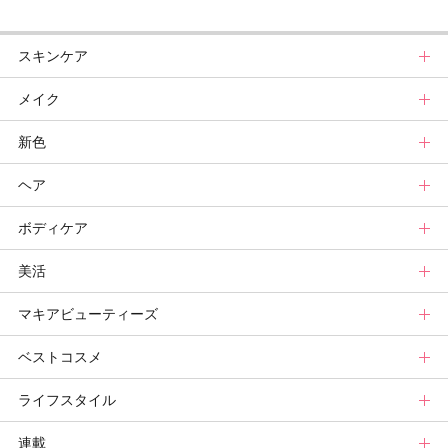
スキンケア
メイク
スキンケアトップ
新色
ニュース
メイクトップ
ヘア
スキンケアまとめ
ニュース
新色トップ
ボディケア
スキンケア診断
メイクまとめ
クリスマスコフレ
ヘアトップ
美活
ベースメイクカタログ
秋新色
ニュース
ボディケアトップ
マキアビューティーズ
メイク診断
新色コスメスウォッチ
ヘアカタログ
ニュース
美活トップ
ベストコスメ
ビューティ速報
ヘアまとめ
ボディケアまとめ
美活グランプリ
マキアビューティーズトップ
ライフスタイル
ヘア診断
ボディケア診断
ヘルスケア・ダイエット
TOPビューティーズ一覧
ベストコスメトップ
連載
ビューティーズ一覧
ベストコスメ
ライフスタイルトップ