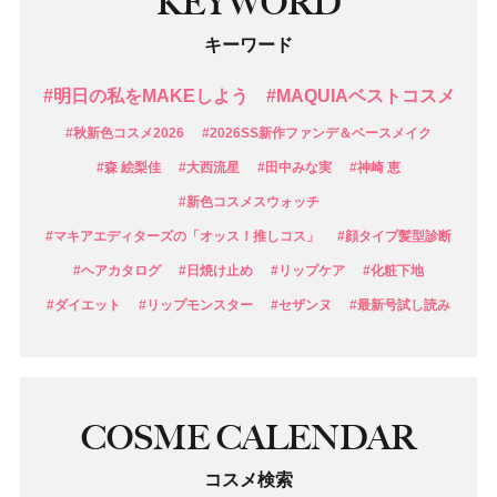
KEYWORD
キーワード
#明日の私をMAKEしよう
#MAQUIAベストコスメ
#秋新色コスメ2026
#2026SS新作ファンデ＆ベースメイク
#森 絵梨佳
#大西流星
#田中みな実
#神崎 恵
#新色コスメスウォッチ
#マキアエディターズの「オッス！推しコス」
#顔タイプ髪型診断
#ヘアカタログ
#日焼け止め
#リップケア
#化粧下地
#ダイエット
#リップモンスター
#セザンヌ
#最新号試し読み
COSME CALENDAR
コスメ検索