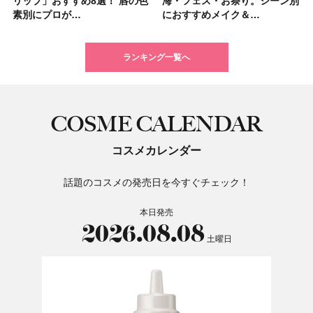
リップ」おすすめ8選！ 唇の色
パック」ランキングTOP5！＜
リップ」おすすめ8選！ 唇の色
ム＆ボディスクラブが新登場！
サプリ」ランキングTOP5！＜
くせ毛におすすめのシャンプー
すすめの開運コスメ＆美容アイ
大人気フレグランス「ウッド
海・フェス・お祭り。シーン別
ングTOP5！＜マキアビューテ
海・フェス・お祭り。シーン別
ケア愛用品16選】首・手・バス
子＆お茶10選】手土産にもぴっ
髪色おすすめ20選！ ブリーチ
いハンディファン
アイカラーレーションN 23
素別にプロが…
マキアビュー…
素別にプロが…
大人気の色付き…
美容マニア集…
17選
テム10選！
セージ ＆ シ…
におすすめメイク＆…
ィーズが投票…
におすすめメイク＆…
トのパーツケ…
たり
あり・なし別…
「baramood」を3名様…
Rosy…
ランキング一覧へ
COSME CALENDAR
コスメカレンダー
話題のコスメの発売日を今すぐチェック！
本日発売
2026.08.08
土曜日