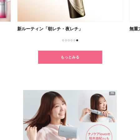
新ルーティン「朝レチ・夜レチ」
無重
1
2
3
4
5
6
もっとみる
PR