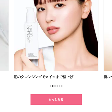
新ルーティン「朝レチ・夜レチ」
クセ
1
2
3
4
5
6
もっとみる