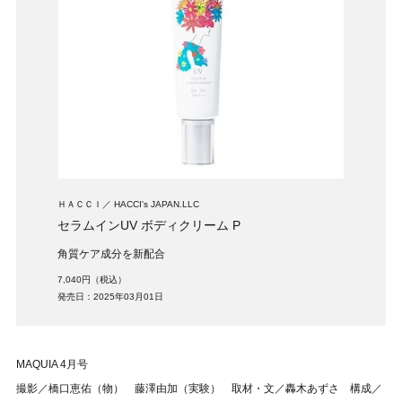
ＨＡＣＣＩ
HACCI's JAPAN.LLC
セラムインUV ボディクリーム P
角質ケア成分を新配合
7,040円（税込）
発売日：2025年03月01日
MAQUIA 4月号
撮影／橋口恵佑（物） 藤澤由加（実験） 取材・文／轟木あずさ 構成／