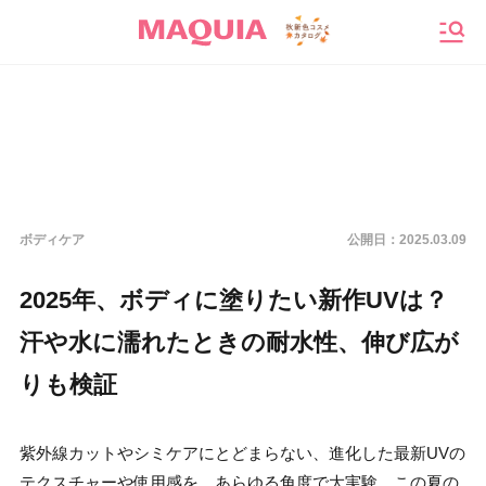
メニ
ボディケア
公開日：
2025.03.09
2025年、ボディに塗りたい新作UVは？
汗や水に濡れたときの耐水性、伸び広が
りも検証
紫外線カットやシミケアにとどまらない、進化した最新UVの
テクスチャーや使用感を、あらゆる角度で大実験。この夏の