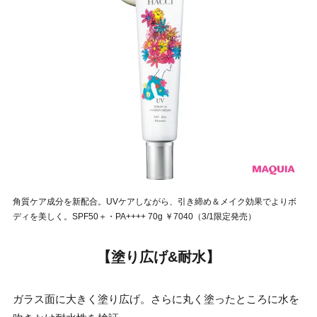
角質ケア成分を新配合。UVケアしながら、引き締め＆メイク効果でよりボ
ディを美しく。SPF50＋・PA++++ 70g ￥7040（3/1限定発売）
【塗り広げ&耐水】
ガラス面に大きく塗り広げ。さらに丸く塗ったところに水を