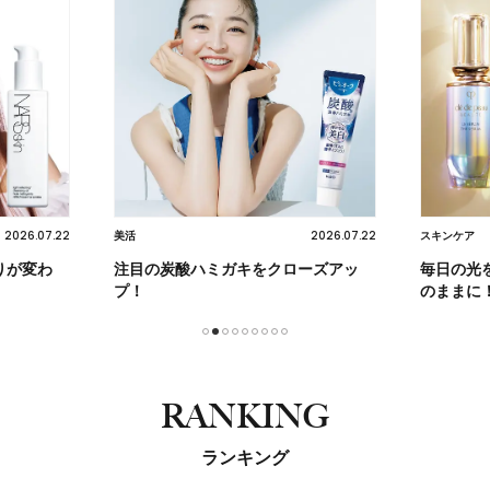
2026.07.22
2026.07.22
スキンケア
スキンケア
ーズアッ
毎日の光を紡ぐケアで未来の肌を思い
諦めてい
のままに！
1
2
3
4
5
6
7
8
9
RANKING
ランキング