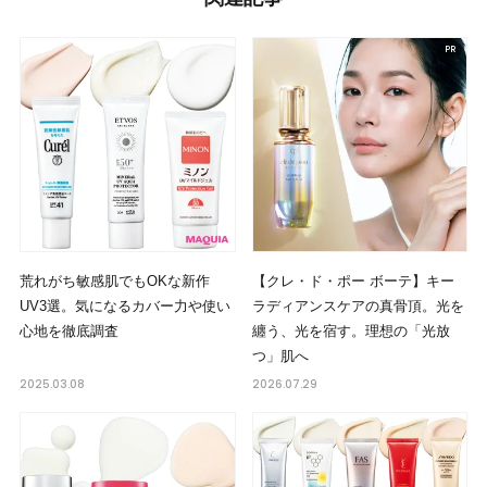
荒れがち敏感肌でもOKな新作
【クレ・ド・ポー ボーテ】キー
UV3選。気になるカバー力や使い
ラディアンスケアの真骨頂。光を
心地を徹底調査
纏う、光を宿す。理想の「光放
つ」肌へ
2025.03.08
2026.07.29