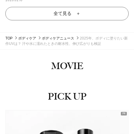
2025.02.10
全て見る ＋
TOP
ボディケア
ボディケアニュース
2025年、ボディに塗りたい新
作UVは？ 汗や水に濡れたときの耐水性、伸び広がりも検証
MOVIE
PICK UP
ピックアップ