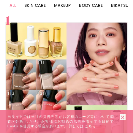
ALL
SKIN CARE
MAKEUP
BODY CARE
BIKATSU
すべて
スキンケア
メイク
ボディケア
美活
ヘア
ライフスタイル
ビューティーズ
当サイトでは当社の提携先等がお客様のニーズ等について調
査・分析 したり、お客様にお勧めの広告を表示する目的で
Cookie を使用する場合があります。 詳しくは
こちら