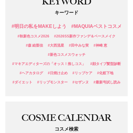
KEYWORD
キーワード
#明日の私をMAKEしよう
#MAQUIAベストコスメ
#秋新色コスメ2026
#2026SS新作ファンデ＆ベースメイク
#森 絵梨佳
#大西流星
#田中みな実
#神崎 恵
#新色コスメスウォッチ
#マキアエディターズの「オッス！推しコス」
#顔タイプ髪型診断
#ヘアカタログ
#日焼け止め
#リップケア
#化粧下地
#ダイエット
#リップモンスター
#セザンヌ
#最新号試し読み
COSME CALENDAR
コスメ検索