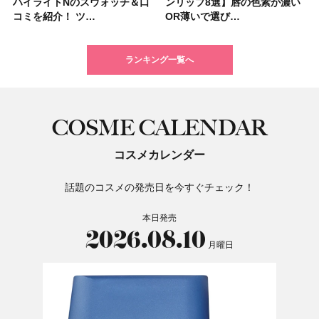
ハイライトNのスウォッチ＆口
リニークのホリデーコフレを一
ンリップ8選】唇の色素が濃い
ウス オブ ローゼは今年もムー
子＆お茶10選】手土産にもぴっ
くせ毛におすすめのシャンプー
いハンディファン
シーラー」新色グリーンが8/7
ンリップ8選】唇の色素が濃い
ーラ「B.A」から、冬の特別コ
ブロウおすすめ18選！ 汗に強
ム＆ボディスクラブが新登場！
星来さんは5年間1日1万歩を継
ブの髪型37選！ レイヤー・切
すすめの開運コスメ＆美容アイ
カラーレーションN新色・限定
コミを紹介！ ツ…
挙紹介！ 人気…
OR薄いで選び…
ミンとの限定…
たり
17選
「baramood」を3名様…
に発売｜既存色…
OR薄いで選び…
フレ2種が登…
い眉ペンシル…
大人気の色付き…
続！ 歩くとき…
りっぱなしな…
テム10選！
色をイエベ・ブ…
ランキング一覧へ
COSME CALENDAR
コスメカレンダー
話題のコスメの発売日を今すぐチェック！
本日発売
2026.08.10
月曜日