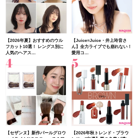
【2026年夏】おすすめのウル
【石井美保さん】おすすめの
【Juice=Juice・井上玲音さ
【2026年】ボディ用日焼け止
【板野友美さんの美活】「実は
【2026年夏】40代におすすめ
【フォロー＆いいねで当たる】
【新色追加】セザンヌ「ウォー
【Juice=Juice・井上玲音さ
【2026夏】「大人のニキビケ
【セザンヌ】新作パールグロウ
【クリスマスコフレ2026】
【美容系・伊能忠敬界隈】目指
【2026年夏】おすすめの髪型
【鈴木えみさんの愛用品30選】
【セザンヌ】8/7新色追加！
フカット10選！ レングス別に
「ブライトニング」11選！ ス
ん】全力ライブでも崩れない！
めUVのおすすめ20選！ この夏
うねりやすいクセ毛なんです」
の髪型30選！ 若く見える・手
中国割烹旅館 掬水亭の宿泊券
タリーティントリップ」全色レ
ん】全力ライブでも崩れない！
ア」ランキングTOP5！＜マキ
ハイライトNのスウォッチ＆口
HACCIのホリデーギフトが豪華
すは日本縦断！ 山之内すずさ
36選！ショート・ボブ・ミディ
コスメ・スキンケア・ヘアケア
「ウォータリーティントリップ
人気のヘアス…
キンケアからサプ…
愛用コ…
注目の人気…
美しいロングヘア…
入れが楽な…
を1組2名様にプ…
ビュー｜イエベ・…
愛用コ…
アビューティ…
コミを紹介！ ツ…
すぎると話題…
んが100km歩…
アム・ロング…
etc.お気に…
」10モモピュ…
【セザンヌ】新作パールグロウ
【クリスマスコフレ2026】ク
【2026年秋トレンド・ブラウ
【クリスマスコフレ2026】ハ
【石井美保さんのおすすめお菓
【最新】髪のうねり・広がり・
【読者プレゼント】羽の見えな
【セザンヌ】「ブライトカラー
【2026年秋トレンド・ブラウ
【クリスマスコフレ2026】ポ
【2026年最新】落ちないアイ
【ニベア】美容液リップクリー
【美容系・伊能忠敬界隈】上西
【2026年夏】小顔に見えるボ
【2026年8月の一粒万倍日】お
【ルナソルアイシャドウ】アイ