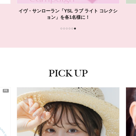
イヴ・サンローラン「YSL ラブ ライト コレクシ
ョン」を各1名様に！
1
2
3
4
5
6
PICK UP
ピックアップ