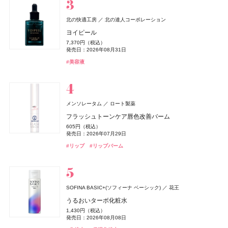
KANSOSAN(乾燥さん)
TAMBURINS(タンバリンズ)
IICOMBINED JAPAN
ベネクス
ベネクス
セザンヌ(CEZANNE)
レイフズ(Lāfe’ｓ)
株式会社スタイリングライフ・ホールディングス BCL カンパニ
石澤研究所
セザンヌ化粧品
北の快適工房
北の達人コーポレーション
PERFUME CHAMO
Elite Package
ちふれ
トワニー
CHANEL(シャネル)
ちふれ
オードメディカオム(EAUDE MEDICA homme)
ちふれ
ちふれ化粧品
ちふれ化粧品
ちふれ化粧品
カネボウ化粧品
CHANEL
桃谷順天館
ー
皮脂テカリ防止下地50
ホールボディ フレッシュスプレー
ヨイピール
コスメデコルテ
コーセー
18,600円（税込）
13,420円（税込）
チーク プライマー
育毛美容液
レ ベージュ パニエ デ エサンシエル
チーク プライマー
薬用アクネケアゲル
チーク プライマー
保湿力ハンドクリーム
858円（税込）
2,200円（税込）
7,370円（税込）
発売日：2026年04月03日
サンシェルター インナー ホワイトプロテクション
#タンバリンズ(TAMBURINS)
#フレグランス
発売日：2026年03月04日
990円（税込）
発売日：2026年07月15日
5,500円（税込）
37,510円（税込）
990円（税込）
2,420円（税込）
990円（税込）
880円（税込）
発売日：2026年08月31日
#ボディケア
発売日：2026年08月10日
発売日：2026年08月08日
発売日：2026年05月08日
発売日：2026年08月10日
発売日：2021年11月08日
発売日：2026年08月10日
発売日：2026年10月06日
6,480円（税込）
#セザンヌ(CEZANNE)
#プチプラ
#ボディケア
#化粧下地
#美容液
発売日：2025年02月16日
#ちふれ(CHIFURE)
#トワニー(TWANY)
#シャネル(CHANEL)
#ちふれ(CHIFURE)
#オールインワン
#ちふれ(CHIFURE)
#オールインワンジェル
#チーク
#チーク
#チーク
#育毛
#メイクアップ
#乾燥肌
#乾燥
#コスメデコルテ(DECORTÉ)
#サプリ
メゾン マルジェラ
日本ロレアル
BAKUNE
TENTIAL
レプリカ オードパルファン ロスト エデン
ファシオ
ヘレナ ルビンスタイン(HELENA RUBINSTEIN)
コーセー
メンソレータム
ロート製薬
BAKUNE パイル
&be(アンドビー)
CONCRED
キールズ
セザンヌ(CEZANNE)
オードメディカオム(EAUDE MEDICA homme)
セザンヌ(CEZANNE)
日本ロレアル
株式会社マツキヨココカラ＆カンパニー
Clue(クルー)
セザンヌ化粧品
セザンヌ化粧品
桃谷順天館
CoenRich(コエンリッチ)
ヘレナ ルビンスタイン
コーセーコスメポート
33,550円（税込）
BB ティント クッション 耐久カバー
フラッシュトーンケア唇色改善バーム
Me Today(ミー トゥデイ)
マッシュビューティーラボ
発売日：2026年08月27日
25,960円（税込）
リップカラーデュオ
ハイストレート メンテナンス ヘアマスク
ハンド&リップ ミニギフトセット
ブライトカラーシーラー
薬用アクネケアローション
ブライトカラーシーラー
薬用ホワイトニング ハンドクリーム ディープモイスチ
リプラスティ ボディ リペア クリーム
2,530円（税込）
605円（税込）
レストフルデイズ
#メゾン マルジェラ(Maison Margiela)
#フレグランス
ュア もぎたてピーチの香り ポケモンスペシャルパッケ
#睡眠
#リラックス
発売日：2026年03月01日
1,980円（税込）
1,980円（税込）
2,750円（税込）
748円（税込）
2,200円（税込）
748円（税込）
47,300円（税込）
発売日：2026年07月29日
発売日：2026年08月03日
発売日：2026年04月11日
発売日：2026年12月03日
発売日：2026年08月07日
発売日：2021年11月08日
発売日：2026年08月07日
発売日：2026年02月13日
5,292円（税込）
ージ
#ファシオ(FASIO)
#ファンデーション
#リップ
#リップバーム
発売日：2024年10月02日
発売日：2026年08月03日
#アンドビー(＆be)
#トリートメント
#キールズ(Kiehl's)
#セザンヌ(CEZANNE)
#化粧水
#セザンヌ(CEZANNE)
#ヘアトリートメント
#リップ
#クリスマスコフレ
#コンシーラー
#コンシーラー
#ヘレナ ルビンスタイン(HELENA RUBINSTEIN)
#ボディケア
#コスメキッチン(Cosme Kitchen)
#サプリ
#ハンドクリーム
#ハンドケア
ISSEY MIYAKE PARFUMS
資生堂
newmine(ニューミン)
西川
ロードゥ イッセイ プールオム オー エッセンシエール
ピローケース
エスティ ローダー(ESTEE LAUDER)
エスティ ローダー
SOFINA BASIC+(ソフィーナ ベーシック)
花王
オードパルファム
M・A・C(マック)
melt(メルト)
エトヴォス(ETVOS)
The Ordinary(オーディナリー)
オードメディカオム(EAUDE MEDICA homme)
The Ordinary(オーディナリー)
花王
M・A・C
エトヴォス
ELCジャパン合同会社
ELCジャパン合同会社
桃谷順天館
イプサ(IPSA)
イプサ
6,600円（税込）
ダブル ウェア ステイ イン プレイス メークアップ N
うるおいターボ化粧水
MINERALion(ミネラリオン)
スピック
18,920円（税込）
ディオール(DIOR)
パルファン・クリスチャン・ディオール
ポケット プラッシーズ ミニ ブラシ キット
スムースシャンプー
2026 ホリデーコフレ
V92+PI1フェイスセラム
薬用アクネケアウォッシュ
V92+PI1フェイスセラム
プロテクター サンシールドex
7,590円（税込）
1,430円（税込）
発売日：2026年08月05日
MINERALion
発売日：2026年03月06日
10,560円（税込）
1,760円（税込）
9,900円（税込）
3,520円（税込）
1,980円（税込）
3,520円（税込）
3,300円（税込）
発売日：2026年08月08日
ディオール ヴェルニ
#フレグランス
#香水
発売日：2026年08月21日
発売日：2025年03月15日
発売日：2026年11月04日
発売日：2026年04月24日
発売日：2021年11月08日
発売日：2026年04月24日
発売日：2025年03月10日
5,832円（税込）