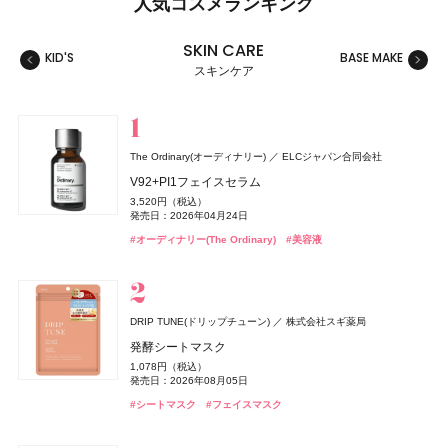
人気コスメランキング
SKIN CARE
KID'S
BASE MAKE
MAKE
スキンケア
スキンケア
ベースメイク
メイクアップ
ネイル＆ハンド
バス＆ボディケア
ヘアケア
フレグランス
キット
リラクゼーション
健康食品、ドリンク
美容ギア
メンズ
キッズ
The Ordinary(オーディナリー)
ELCジャパン合同会社
セザンヌ(CEZANNE)
セザンヌ(CEZANNE)
ロクシタン(L'OCCITANE)
スキンアクア
コアミー
クロエ
The Ordinary(オーディナリー)
オリジンズ(Origins)
GYURUTT(ギュルット)
セザンヌ(CEZANNE)
murphy(マーフィー)
セザンヌ(CEZANNE)
コティジャパン合同会社
アリミノ
ロート製薬
オリジンズ
I-ne
セザンヌ化粧品
セザンヌ化粧品
セザンヌ化粧品
セザンヌ化粧品
ロクシタンジャポン
ELCジャパン合同会社
V92+PI1フェイスセラム
株式会社スタイリングライフ・ホールディングス BCL カンパニー
ブライトカラーシーラー
ウォータリーティントリップ
ラヴァンド パフュームド ハンドクリーム
ヒアルロンセラムUV
プロフィデンス シャンプー M
クロエ アトリエ デ フルール スー レ パン オードパルファ
センシティブ スキン セット
アンドルー・ワイル フォー オリジンズ ナイト ヘルス ベッ
ウォータリーティントリップ
薬用 UV オールインワンジェル
ウォータリーティントリップ
3,520円（税込）
つぶつぶサプリ
タイム スプレイ
748円（税込）
660円（税込）
1,870円（税込）
1,320円（税込）
4,400円（税込）
20,790円（税込）
3,850円（税込）
660円（税込）
2,750円（税込）
660円（税込）
発売日：2026年04月24日
発売日：2026年08月07日
発売日：2026年08月07日
発売日：2026年07月01日
発売日：2026年05月12日
発売日：2026年05月28日
発売日：2026年11月02日
発売日：2026年08月07日
発売日：2026年01月30日
発売日：2026年08月07日
7,344円（税込）
4,000円（税抜）
#ロート製薬
#UV
#オーディナリー(The Ordinary)
#美容液
発売日：2026年09月02日
#セザンヌ(CEZANNE)
#セザンヌ(CEZANNE)
#ロクシタン(L'OCCITANE)
#アリミノ(ARIMINO)
#クロエ(Chloé)
#オーディナリー(The Ordinary)
#セザンヌ(CEZANNE)
#オールインワン
#セザンヌ(CEZANNE)
#フレグランス
#メンズコスメ
#シャンプー
#コンシーラー
#リップ
#リップ
#リップ
#ハンドクリーム
#クリスマスコフレ
#インナーケア
#インナービューティー
MUCHA(ミュシャ)
マッシュビューティーラボ
シェルクルール(Cher-Couleur)
ヴェルジェ
DRIP TUNE(ドリップチューン)
株式会社スギ薬局
ミュシャ インセンス
ラ ロッシュ ポゼ(LA ROCHE-POSAY)
オペラ
ランコム(LANCÔME)
Hair Theory Lab(ヘアセオリーラボ)
アトリエ・プロヴァンス
athletia(アスレティア)
オペラ
murphy(マーフィー)
オペラ
イミュ
イミュ
イミュ
I-ne
ランコム
エキップ
フィッツコーポレーション
株式会社dr365
ラ ロッシュ ポゼ
フェアヴェールUV
発酵シートマスク
Teaflex(ティーフレックス)
I-ne
3,960円（税込）
UVイデア XL
グロウリップティント
ヴェルニ イン ラヴ
セラムイン シャンプー
レモンヴァーベナ オードトワレ
スキンケア ホリデーキット 2026
グロウリップティント
薬用フットソープ（医薬部外品）
グロウリップティント
3,080円（税込）
1,078円（税込）
発売日：2026年07月23日
スリムクレンズ グリーンティー【機能性表示食品】
3,740円（税込）
1,980円（税込）
2,000円（税抜）
発売日：2026年08月10日
4,400円（税込）
2,200円（税込）
14,850円（税込）
1,980円（税込）
1,650円（税込）
1,980円（税込）
発売日：2026年08月05日
#ミュシャ(MUCHA)
#フレグランス
発売日：2026年08月20日
発売日：2012年05月18日
発売日：2025年05月08日
発売日：2017年11月11日
発売日：2026年11月20日
発売日：2026年08月20日
発売日：2025年03月01日
発売日：2026年08月20日
2,376円（税込）
#ラ ロッシュ ポゼ(LA ROCHE-POSAY)
#日焼け止め
#日焼け止め
#シートマスク
#フェイスマスク
発売日：2025年02月24日
#オペラ(OPERA)
#ヘアケア
#アスレティア（athletia）
#オペラ(OPERA)
#ボディケア
#オペラ(OPERA)
#シャンプー
#メンズコスメ
#リップ
#リップ
#リップ
#スキンケア
#ダイエット
#お茶