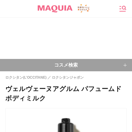
メニ
コスメ検索
ロクシタン(L'OCCITANE)
ロクシタンジャポン
キーワードから探す
ヴェルヴェーヌアグルム パフュームド
ボディミルク
検索
今注目のキーワード：
乾燥肌
ベースメイク
アイシャドウ
プチプラコスメ