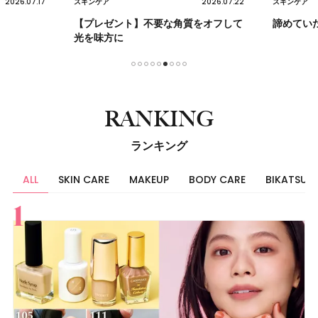
2026.07.17
2026.07.22
スキンケア
スキンケア
【プレゼント】不要な角質をオフして
諦めてい
光を味方に
1
2
3
4
5
6
7
8
9
RANKING
ランキング
ALL
SKIN CARE
MAKEUP
BODY CARE
BIKATSU
すべて
スキンケア
メイク
ボディケア
美活
ヘア
ライフスタイル
ビューティーズ