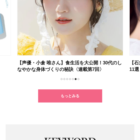
【声優・小倉 唯さん】食生活を大公開！30代のし
【石
なやかな身体づくりの秘訣〈連載第7回〉
11
1
2
3
4
5
6
7
もっとみる