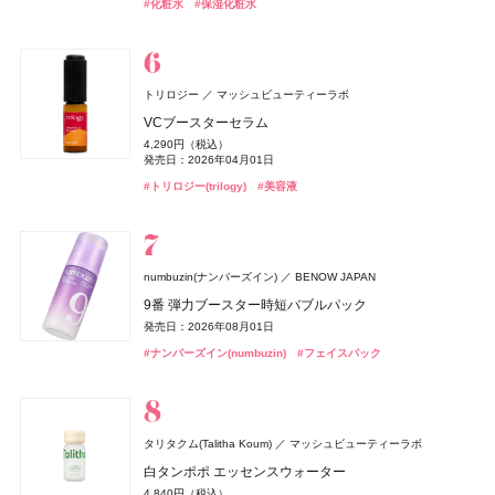
4,950円（税込）
#ファンデーション
#リキッドファンデーション
#化粧水
#保湿化粧水
発売日：2025年11月26日
発売日：2026年08月14日
#マック(M･A･C)
#ヘアケア
#エトヴォス(Etvos)
#オーディナリー(The Ordinary)
#洗顔
#オーディナリー(The Ordinary)
#洗顔料
#シャンプー
#メイクブラシ
#クリスマスコフレ
#美容液
#美容液
#イプサ(IPSA)
#日焼け止め
Keeps(キープス)
西川
#インナーケア
#インナービューティー
#ネイルポリッシュ
#ネイルカラー
Keeps クッション for beauty
14,300円（税込）
ISSEY MIYAKE PARFUMS
資生堂
シェルクルール(Cher-Couleur)
ヴェルジェ
トリロジー
マッシュビューティーラボ
ロードゥ イッセイ オー エッセンシエール オードパルフ
ルナソル
SPRINAGE(スプリナージュ)
athletia(アスレティア)
DRIP TUNE(ドリップチューン)
オードメディカオム(EAUDE MEDICA homme)
DRIP TUNE(ドリップチューン)
カネボウ化粧品
エキップ
アリミノ
株式会社スギ薬局
株式会社スギ薬局
桃谷順天館
ワフィト
Waphyto
プロテクトパウダー
VCブースターセラム
SIMPLISSE(シンプリス)
MNC New York
ァム
CHANEL(シャネル)
CHANEL
アイカラーレーションN
トリートメント モイストヴェール
オードパルファン ホリデーキット 2026
発酵シートマスク
薬用アクネケアBB
発酵シートマスク
インティメイト フォーミングウォッシュ
6,600円（税込）
4,290円（税込）
22,990円（税込）
エレクトロライト デイリー
発売日：2026年08月10日
7,700円（税込）
6,160円（税込）
14,850円（税込）
1,078円（税込）
2,530円（税込）
1,078円（税込）
2,750円（税込）
発売日：2026年04月01日
ヴェルニ
発売日：2026年08月05日
nishikawa
西川
発売日：2026年09月04日
発売日：2020年08月22日
発売日：2026年10月16日
発売日：2026年08月05日
発売日：2021年10月04日
発売日：2026年08月05日
発売日：2022年09月07日
5,940円（税込）
5,280円（税込）
#フェイスパウダー
#パウダー
#トリロジー(trilogy)
#美容液
発売日：2026年05月19日
#フレグランス
#香水
#005 punitoro まくら
発売日：2026年02月27日
#ルナソル(LUNASOL)
#ヘアケア
#アスレティア（athletia）
#シートマスク
#BBクリーム
#シートマスク
#敏感肌
#フェイスマスク
#フェイスマスク
#アイシャドウ
#フレグランス
#ボディケア
#ボディソープ
#インナーケア
#インナービューティー
6,600円（税込）
#シャネル(CHANEL)
#ネイルポリッシュ
#睡眠
whomee(フーミー)
株式会社WinC
numbuzin(ナンバーズイン)
BENOW JAPAN
ロクシタン(L'OCCITANE)
ロクシタンジャポン
Enamor(エナモル)
OLAPLEX
SHIRORU(シロル)
ラ ロッシュ ポゼ(LA ROCHE-POSAY)
ジョー マローン ロンドン(JO MALONE LONDON)
ラ ロッシュ ポゼ(LA ROCHE-POSAY)
ガモウ
Dcyua(ディキュア)
SHIRORU(シロル)
ラ ロッシュ ポゼ
ラ ロッシュ ポゼ
ザ・ボディショップ(THE BODY SHOP)
ミルク ファンデーション
9番 弾力ブースター時短バブルパック
Befas(ビーファス)
ジョー マローン ロンドン
I-ne
ザボディショップジャパン
ラヴァンド オードトワレ
ADDICTION
ADDICTION BEAUTY
メロウメルティングチーク
オラプレックス No.6 ボンドスムーサー
SHIRORU クリスマスコフレ2026
UVイデア XL
UVイデア XL
3,190円（税込）
発売日：2026年08月01日
8,470円（税込）
本格ファスティングプログラム（7日間）
ブラック シダーウッド & ジュニパー シェービング クリ
ネロリジャスミン ボディローション
よーじや
株式会社よーじや
発売日：2026年08月21日
2,420円（税込）
2,800円（税抜）
3,960円（税込）
3,740円（税込）
3,740円（税込）
ザ ネイルポリッシュ ＋
発売日：2026年07月01日
#ナンバーズイン(numbuzin)
ーム
#フェイスパック
発売日：2026年07月15日
発売日：2019年06月01日
発売日：2026年11月01日
4,980円（税込）
1,600円（税抜）
ねむり ピローミスト
2,420円（税込）
#フーミー(WHOMEE)
#ラ ロッシュ ポゼ(LA ROCHE-POSAY)
#ラ ロッシュ ポゼ(LA ROCHE-POSAY)
#ファンデーション
#日焼け止め
#日焼け止め
発売日：2025年07月14日
発売日：2006年10月20日
#ロクシタン(L'OCCITANE)
#フレグランス
9,460円（税込）
発売日：2026年01月09日
#チーク
#シロル(SHIRORU)
#クリスマスコフレ
2,420円（税込）
発売日：2026年04月24日
#ダイエット
#ダイエット食品
発売日：2025年11月21日
#アディクション(ADDICTION)
#ネイル
#ジョーマローンロンドン(JO MALONE LONDON)
#クリーム
#睡眠
#リラクゼーション
UNOVE(アノブ)
Rainmakers
タリタクム(Talitha Koum)
マッシュビューティーラボ
ディオール(DIOR)
&be(アンドビー)
&be(アンドビー)
Clue(クルー)
Clue(クルー)
パルファン・クリスチャン・ディオール
ＨＡＣＣＩ
HACCI's JAPAN.LLC
CLEAN
ブルーベル・ジャパン
ディープダメージヘアマスク
白タンポポ エッセンスウォーター
CHANEL(シャネル)
イプサ(IPSA)
イプサ
CHANEL
ディオール フォーエヴァー スキン ヴェール
リップカラーデュオ
リップカラーデュオ
ボディクリーム インペリアルブルー
Lypo-C(リポシー)
スピック
2,600円（税込）
パパイヤ パラダイス ヘア＆ボディパフュームミスト
4,840円（税込）