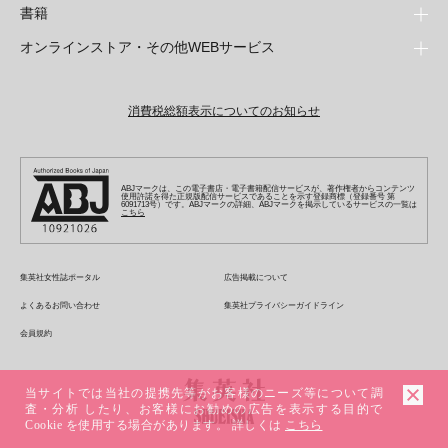
週刊少年ジャンプ
書籍
青年マンガ
ファッション・美容
ジャンプSQ
少年ジャンプ+
Seventeen
オンラインストア・その他WEBサービス
少女マンガ
芸能・情報・スポーツ
文芸・文庫・総合
Vジャンプ
ジャンプTOON
non-no
ジャンプTOON
Myojo
すばる
女性マンガ
学芸・ノンフィクション・新書
オンラインストア
最強ジャンプ
ZEBRACK
BAILA
ZEBRACK
週プレNEWS
小説すばる
ジャンプTOON
1日5分で、明日は変わる よみタイ yomitai
OTO
消費税総額表示についてのお知らせ
ライトノベル・ノベライズ
その他WEBサービス
少年ジャンプ+
S-MANGA
MAQUIA
S-MANGA
週プレ グラジャパ!
集英社 文芸ステーション
ZEBRACK
集英社学芸部 - 学芸・ノンフィクション
SHUEISHA MANGA-ART HERITAGE
ジャンプTOON
集英社オレンジ文庫
集英社アドナビ
キッズ
集英社ジャンプリミックス
SPUR
集英社コミック文庫
Sportiva
web 集英社文庫
S-MANGA
集英社ビジネス書
ジャンプキャラクターズストア
ZEBRACK
JUMP j-BOOKS
集英社エディターズ・ラボ
集英社コミック文庫
LEE
集英社みらい文庫
りぼん
パラスポ
青春と読書
集英社コミック文庫
集英社新書
HAPPY PLUS STORE
ABJマークは、この電子書店・電子書籍配信サービスが、著作権者からコンテンツ
ジャンプルーキー！
ダッシュエックス文庫公式サイト
使用許諾を得た正規版配信サービスであることを示す登録商標（登録番号 第
週刊ヤングジャンプ
eclat
集英社の児童図書 S-KIDS.LAND
6091713号）です。ABJマークの詳細、ABJマークを掲示しているサービスの一覧は
マーガレット
アジア人物史
こちら
マンガMee公式サイト
集英社新書プラス - 知の水先案内人
SHUEISHA VOX
S-MANGA
集英社Webマガジン コバルト
ヤングジャンプ定期購読デジタル
T JAPAN
別冊マーガレット
リマコミ
kotoba
LEEマルシェ
集英社ジャンプリミックス
シフォン文庫
ヤンジャン！
HAPPY PLUS ONE
マンガMee公式サイト
マンガMeets
e!集英社
SHOP Marisol
集英社コミック文庫
集英社女性誌ポータル
広告掲載について
となりのヤングジャンプ
MEN'S NON-NO
リマコミ
Cookie
情報・知識＆オピニオン imidas
eclat premium
よくあるお問い合わせ
集英社プライバシーガイドライン
グランドジャンプ
UOMO
マンガMeets
Cocohana
mirabella
会員規約
ウルトラジャンプ
集英社オンライン
office YOU
mirabella homme
zakka market
当サイトでは当社の提携先等がお客様のニーズ等について調
査・分析 したり、お客様にお勧めの広告を表示する目的で
Cookie を使用する場合があります。 詳しくは
こちら