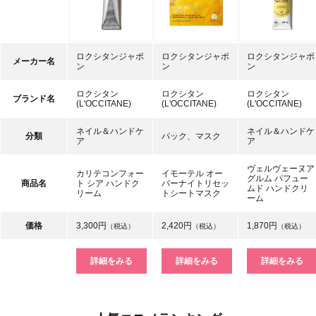
ロクシタンジャポ
ロクシタンジャポ
ロクシタンジャポ
メーカー名
ン
ン
ン
ロクシタン
ロクシタン
ロクシタン
ブランド名
(L'OCCITANE)
(L'OCCITANE)
(L'OCCITANE)
ネイル＆ハンドケ
ネイル＆ハンドケ
分類
パック、マスク
ア
ア
ヴェルヴェーヌア
カリテコンフォー
イモーテル オー
グルム パフュー
商品名
ト シア ハンドク
バーナイトリセッ
ムド ハンドクリ
リーム
トシートマスク
ーム
価格
3,300円
2,420円
1,870円
（税込）
（税込）
（税込）
詳細をみる
詳細をみる
詳細をみる