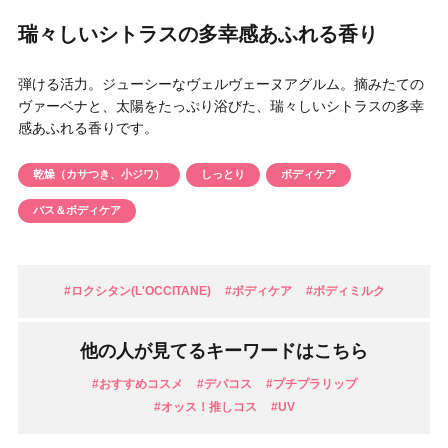
円 〜
円
瑞々しいシトラスの多幸感あふれる香り
アイテム
弾ける活力。ジューシーなヴェルヴェーヌアグルム。摘みたての
目的・用途
ヴァーベナと、太陽をたっぷり浴びた、瑞々しいシトラスの多幸
・
悩みなど
感あふれる香りです。
発売日
乾燥（カサつき、小ジワ）
しっとり
ボディケア
バス＆ボディケア
検索
#ロクシタン(L'OCCITANE)
#ボディケア
#ボディミルク
他の人が見てるキーワードはこちら
#おすすめコスメ
#デパコス
#プチプラリップ
#オッス！推しコス
#UV