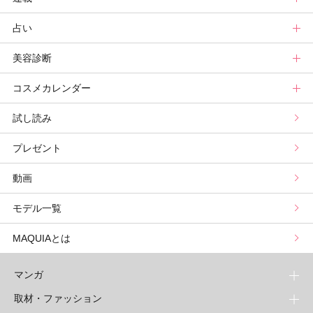
占い
記事ランキング
読者ベスコス
ニュース
連載トップ
美容診断
メンバーランキング
プチプラコスメグランプリ
ライフスタイルまとめ
マキアエディターズのオッス！推しコス
占いトップ
コスメカレンダー
ブライトニング・UVグランプリ
ライフスタイル診断
小林ひろ美のキレイはかけ算
Keikoの月星座占い
美容診断トップ
試し読み
プリュスベスコス
小田ユイコのマニアックビューティREPORT
三島キアリーの12星座別 恋愛運&美容運
パーソナルカラー診断
コスメカレンダートップ
プレゼント
野毛まゆりの実況野毛Channel
動物キャラナビ占い
顔タイプ髪型診断
検索
動画
星谷菜々の美に効くスイーツ
ムーン・リーの運を呼び寄せる香り
モデル一覧
山本舞香のBeauty Script
MAQUIAとは
マンガ
取材・ファッション
少年マンガ