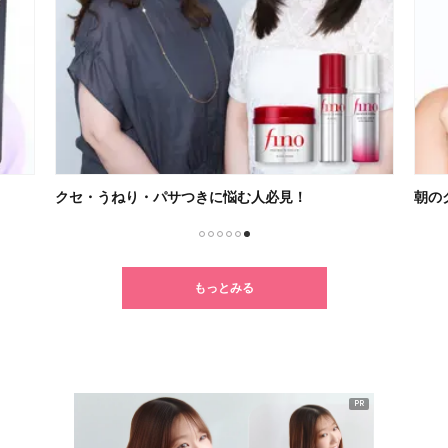
クセ・うねり・パサつきに悩む人必見！
朝の
1
2
3
4
5
6
もっとみる
PR