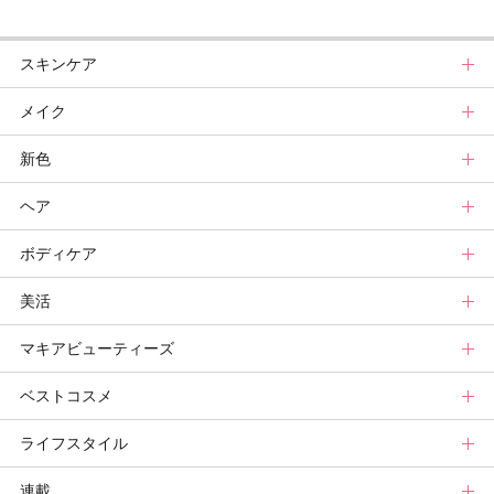
スキンケア
メイク
スキンケアトップ
新色
ニュース
メイクトップ
ヘア
スキンケアまとめ
ニュース
新色トップ
ボディケア
スキンケア診断
メイクまとめ
クリスマスコフレ
ヘアトップ
美活
ベースメイクカタログ
秋新色
ニュース
ボディケアトップ
マキアビューティーズ
メイク診断
新色コスメスウォッチ
ヘアカタログ
ニュース
美活トップ
ベストコスメ
ビューティ速報
ヘアまとめ
ボディケアまとめ
美活グランプリ
マキアビューティーズトップ
ライフスタイル
ヘア診断
ボディケア診断
ヘルスケア・ダイエット
TOPビューティーズ一覧
ベストコスメトップ
連載
ビューティーズ一覧
ベストコスメ
ライフスタイルトップ