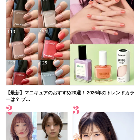
【最新】マニキュアのおすすめ20選！ 2026年のトレンドカラ
大野真理子さんのリピ買い「ブライトニング」14選！ 透明肌
【最新】マニキュアのおすすめ20選！ 2026年のトレンドカラ
【2026夏】「香水・フレグランス」ランキングTOP5！＜美
【おすすめダイエットサプリ８選】食べすぎた日をサポー
【2026年夏】おすすめのウルフカット10選！ レングス別に人
【橋本環奈さんの美容Q&A】顔用コスメで全身ケア！「お尻
【セザンヌ新色】ブライトカラーシーラーを全色レビュー！
ーは？ プ…
の秘訣を公開
ーは？ プ…
容マニア・マ…
ト！選び方＆糖質・脂…
気のヘアス…
や脚も喜んでくれ…
色補正効果をビフォ…