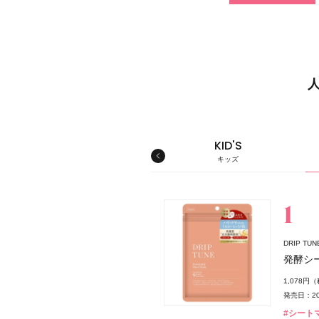
MEN'S
KID'S
メンズ
キッズ
スキンケア
DRIP T
薬局
発酵シ
1,078円
発売日：20
#シート