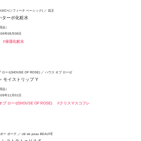
 BASIC+(ソフィーナ ベーシック)
花王
いターボ化粧水
（税込）
26年08月08日
#保湿化粧水
ローゼ(HOUSE OF ROSE)
ハウス オブ ローゼ
 モイストリップ Y
（税込）
26年11月01日
ブ ローゼ(HOUSE OF ROSE)
#クリスマスコフレ
ポー ボーテ
clé de peau BEAUTÉ
ムレストラトゥリス S