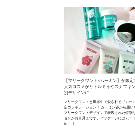
目的・用途
・
悩みなど
発売日
【マリークワント×ムーミン】が限定
人気コスメがリトルミイやスナフキ
別デザインに
マリークワントと世界中で愛される『ムー
定コラボレーション！ ムーミン谷から届い
マリークワントデザインで表現された特別
ョンがお目見えです。パッケージにはムー
め、リ