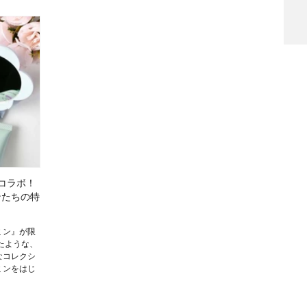
検索
コラボ！
ンたちの特
ミン』が限
たような、
なコレクシ
ミンをはじ