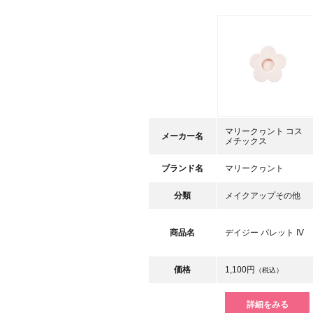
マリークヮント コス
メーカー名
メチックス
ブランド名
マリークヮント
分類
メイクアップその他
商品名
デイジー パレット IV
価格
1,100円
（税込）
詳細をみる