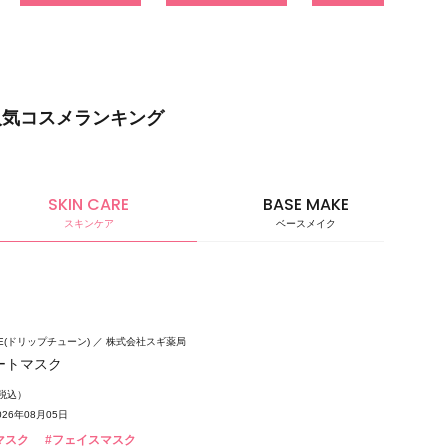
人気コスメランキング
SKIN CARE
BASE MAKE
スキンケア
ベースメイク
ベースメ
UNE(ドリップチューン)
株式会社スギ薬局
ートマスク
（税込）
26年08月05日
マスク
#フェイスマスク