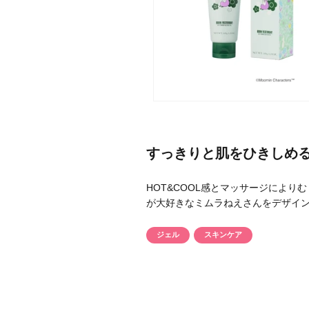
メーカー
ブランド
すっきりと肌をひきしめ
ジャンル
HOT&COOL感とマッサージによ
肌質
が大好きなミムラねえさんをデザイ
金額
ジェル
スキンケア
アイテム