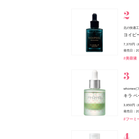
北の快適工
ヨイピ
7,370円
発売日：20
#美容液
whomee(
キラ ベ
3,850円
発売日：20
#フーミー