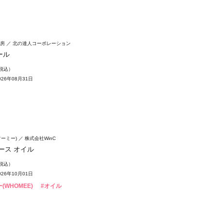
房
北の達人コーポレーション
ール
（税込）
26年08月31日
フーミー)
株式会社WinC
ース オイル
（税込）
26年10月01日
(WHOMEE)
#オイル