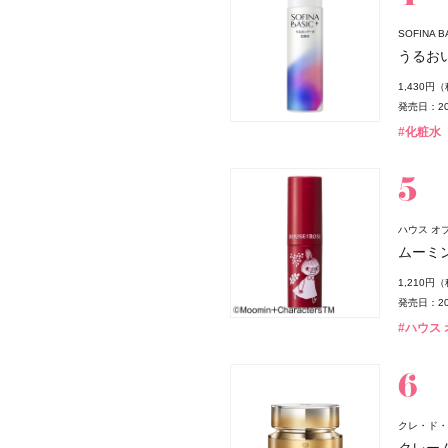
SOFINA
うるお
1,430円
発売日：20
#化粧水
ョン
ハウス オブ 
ムーミン
1,210円
発売日：20
#ハウス オ
クレ・ド・
クレー