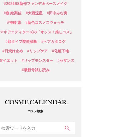
#2026SS新作ファンデ＆ベースメイク
#森 絵梨佳
#大西流星
#田中みな実
#神崎 恵
#新色コスメスウォッチ
#マキアエディターズの「オッス！推しコス」
#顔タイプ髪型診断
#ヘアカタログ
#日焼け止め
#リップケア
#化粧下地
#ダイエット
#リップモンスター
#セザンヌ
#最新号試し読み
COSME CALENDAR
コスメ検索
検索