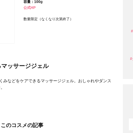
容量：100g
公式HP
条件から探す
数量限定（なくなり次第終了）
るマッサージジェル
りむくみなどをケアできるマッサージジェル。おしゃれやダンス
ン。
円 〜
円
このコスメの記事